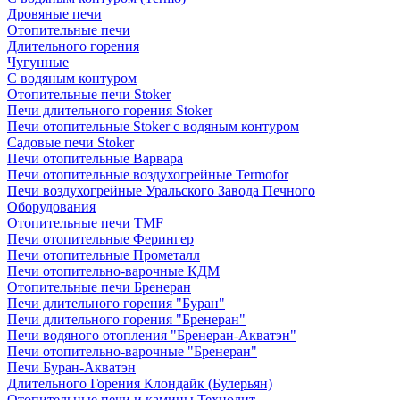
Дровяные печи
Отопительные печи
Длительного горения
Чугунные
C водяным контуром
Отопительные печи Stoker
Печи длительного горения Stoker
Печи отопительные Stoker с водяным контуром
Садовые печи Stoker
Печи отопительные Варвара
Печи отопительные воздухогрейные Termofor
Печи воздухогрейные Уральского Завода Печного
Оборудования
Отопительные печи TMF
Печи отопительные Ферингер
Печи отопительные Прометалл
Печи отопительно-варочные КДМ
Отопительные печи Бренеран
Печи длительного горения "Буран"
Печи длительного горения "Бренеран"
Печи водяного отопления "Бренеран-Акватэн"
Печи отопительно-варочные "Бренеран"
Печи Буран-Акватэн
Длительного Горения Клондайк (Булерьян)
Отопительные печи и камины Технолит