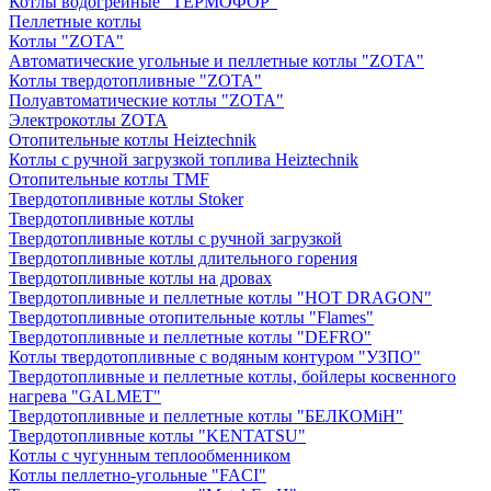
Котлы водогрейные "ТЕРМОФОР"
Пеллетные котлы
Котлы "ZOTA"
Автоматические угольные и пеллетные котлы "ZOTA"
Котлы твердотопливные "ZOTA"
Полуавтоматические котлы "ZOTA"
Электрокотлы ZOTA
Отопительные котлы Heiztechnik
Котлы с ручной загрузкой топлива Heiztechnik
Отопительные котлы TMF
Твердотопливные котлы Stoker
Твердотопливные котлы
Твердотопливные котлы с ручной загрузкой
Твердотопливные котлы длительного горения
Твердотопливные котлы на дровах
Твердотопливные и пеллетные котлы "HOT DRAGON"
Твердотопливные отопительные котлы "Flames"
Твердотопливные и пеллетные котлы "DEFRO"
Котлы твердотопливные с водяным контуром "УЗПО"
Твердотопливные и пеллетные котлы, бойлеры косвенного
нагрева "GALMET"
Твердотопливные и пеллетные котлы "БЕЛКОМiН"
Твердотопливные котлы "KENTATSU"
Котлы с чугунным теплообменником
Котлы пеллетно-угольные "FACI"