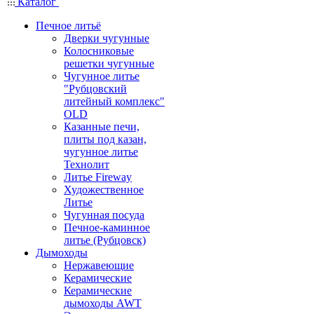
Каталог
Печное литьё
Дверки чугунные
Колосниковые
решетки чугунные
Чугунное литье
"Рубцовский
литейный комплекс"
OLD
Казанные печи,
плиты под казан,
чугунное литье
Технолит
Литье Fireway
Художественное
Литье
Чугунная посуда
Печное-каминное
литье (Рубцовск)
Дымоходы
Нержавеющие
Керамические
Керамические
дымоходы AWT