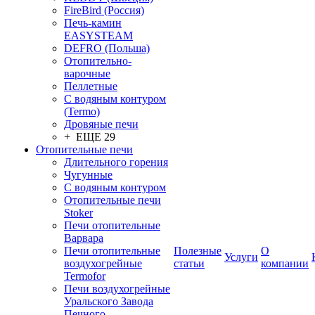
FireBird (Россия)
Печь-камин
EASYSTEAM
DEFRO (Польша)
Отопительно-
варочные
Пеллетные
С водяным контуром
(Termo)
Дровяные печи
+ ЕЩЕ 29
Отопительные печи
Длительного горения
Чугунные
C водяным контуром
Отопительные печи
Stoker
Печи отопительные
Варвара
Печи отопительные
Полезные
О
Услуги
воздухогрейные
статьи
компании
Termofor
Печи воздухогрейные
Уральского Завода
Печного