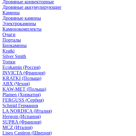
Дровяные конвекторные
Дровяные аккумулирующие
Камины
Дровяные камины
Электрокамины
Каминокомплекты
Очаги
Порталы
Биокамины
Kratki
Silver Smith
Топки
Ecokamin (Россия)
INVICTA (Франция)
KRATKI (Польша)
ABX (Чехия)
KAW-MET (Польша)
Plamen (Хорватия)
FERGUSS (Сербия)
Schmid Германия
LA NORDICA (Италия)
Hergom (Испания)
SUPRA (Франция)
MCZ (Италия)
Liseo Castiron (Швеция)