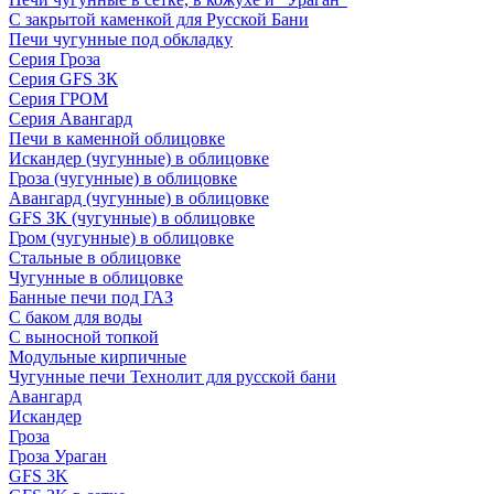
С закрытой каменкой для Русской Бани
Печи чугунные под обкладку
Серия Гроза
Серия GFS ЗК
Серия ГРОМ
Серия Авангард
Печи в каменной облицовке
Искандер (чугунные) в облицовке
Гроза (чугунные) в облицовке
Авангард (чугунные) в облицовке
GFS ЗК (чугунные) в облицовке
Гром (чугунные) в облицовке
Стальные в облицовке
Чугунные в облицовке
Банные печи под ГАЗ
С баком для воды
С выносной топкой
Модульные кирпичные
Чугунные печи Технолит для русской бани
Авангард
Искандер
Гроза
Гроза Ураган
GFS 3K