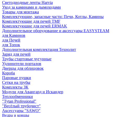
Светодиодные ленты Harvia
Уход за каминами и дымоходами
Товары для монтажа
Комплектующие, запасные части: Печи, Котлы, Камины
Комплектующие для печей TMF
Комплектующие для печей ERMAK
Дополнительное оборудование и аксессуары EASYSTEAM
для Каминов
для Печей
для Топок
Дополнительная комплектация Технолит
Заряд для печей
Трубы стартовые чугунные
Удлинители порталов
Дверцы для облицовок
Короба
Паровые пушки
Сетки на трубы
Комплекты ЗК
Модули для Авангард и Искандер
Теплообменники
"Tytan Professional"
"Весёлый трубочист"
Аксессуары "SAWO"
Ведра и ковшы