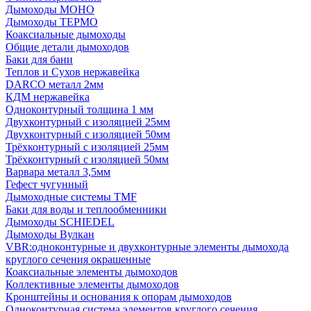
Дымоходы МОНО
Дымоходы ТЕРМО
Коаксиальные дымоходы
Общие детали дымоходов
Баки для бани
Теплов и Сухов нержавейка
DARCO металл 2мм
КДМ нержавейка
Одноконтурный толщина 1 мм
Двухконтурный с изоляцией 25мм
Двухконтурный с изоляцией 50мм
Трёхконтурный с изоляцией 25мм
Трёхконтурный с изоляцией 50мм
Варвара металл 3,5мм
Гефест чугунный
Дымоходные системы TMF
Баки для воды и теплообменники
Дымоходы SCHIEDEL
Дымоходы Вулкан
VBR:одноконтурные и двухконтурные элементы дымохода
круглого сечения окрашенные
Коаксиальные элементы дымоходов
Коллективные элементы дымоходов
Кронштейны и основания к опорам дымоходов
Одноконтурная система элементов круглого сечения