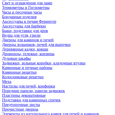
Свет и ограждения для ламп
Термометры и Гигрометры
Часы и песочные часы
Бондарные изделия
Аксессуары к печам Ферингер
Аксессуары для барбекю
Быки, подставки для дров
Ведра для угля, грили
Дверцы для каминов и печей
Дверцы зольников, печей для выпечки
Деревянные кадки, ковши
Дровницы, тележки, корзины
Духовые шкафы
Задвижки, зольные коробки, кладочные втулки
Каминные и печные наборы
Каминные решетки
Колосниковые решетки
Меха
Настилы для печей, конфорки
Передние панели, панели задвижек
Пластины декоративные
Подставки для каминных спичек
Предтопочные листы
Прочистные дверцы
Элементы из натурального камня для печей и каминов