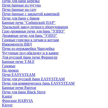
Печи для бани Березка
Печи банные из чугуна
Печи банные на газу
Печи банные с закрытой каменкой
Печи для бани с баком
Банные печи "Сибирский ПАР"
Уральский завод печного оборудования
Газо-дровяные печи для бань "УЗПО"
Дровяные печи для бань "УЗПО"
Газовые горелки к печам и котлам
Ижкомцентр ВВД
Печи из нержавейки Чародейка
Чугунные под обкладку и в камне
Для русской бани печи Ферингер
Банные печи T-M-F
Газовые
На дровах
Печи EASYSTEAM
Печи для русской бани EASYSTEAM
Печи для коммерческих бань EASYSTEAM
Банные печи Parovar
Печи для бани Black Stove
Kastor
Финские HARVIA
Klover