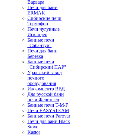
Варвара
Печи для бани
ERMAK
Сибирские печи
Термофор
Печи чугунные
Искандер
Банные печи
"Сабантуй"
Печи для бани
Березка
Банные печи
"Сибирский ПАР"
Уральский завод
печного
оборудования
Ижкомцентр ВВД
Для русской бани
печи Ферингер
Банные печи T-M-F
Печи EASYSTEAM
Банные печи Parovar
Печи для бани Black
Stove
Kastor