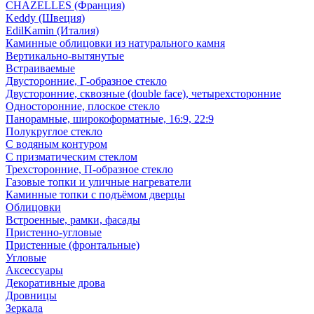
CHAZELLES (Франция)
Keddy (Швеция)
EdilKamin (Италия)
Каминные облицовки из натурального камня
Вертикально-вытянутые
Встраиваемые
Двусторонние, Г-образное стекло
Двусторонние, сквозные (double face), четырехсторонние
Односторонние, плоское стекло
Панорамные, широкоформатные, 16:9, 22:9
Полукруглое стекло
С водяным контуром
С призматическим стеклом
Трехсторонние, П-образное стекло
Газовые топки и уличные нагреватели
Каминные топки с подъёмом дверцы
Облицовки
Встроенные, рамки, фасады
Пристенно-угловые
Пристенные (фронтальные)
Угловые
Аксессуары
Декоративные дрова
Дровницы
Зеркала