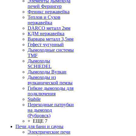
Элементы дымохода
печей Ферингер
Феникс нержавейка
Теплов и Сухов
нержавейка
DARCO металл 2мм
КДМ нержавейка
Варвара металл 3,5мм
Гефест чугунный
Дымоходные системы
TMF
Дымоходы
SCHIEDEL
Дымоходы Вулкан
Дымоходы из
вулканической пемзы
Гибкие дымоходы для
подключения
Stabile
Переходные патрубки
на дымоход
(Рубцовск)
+ ЕЩЕ 7
Печи для бани и сауны
Электрические печи