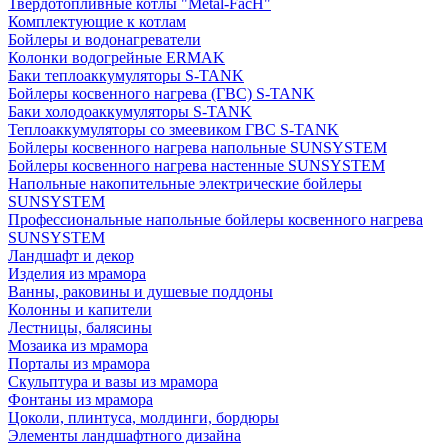
Твердотопливные котлы "Metal-FacH"
Комплектующие к котлам
Бойлеры и водонагреватели
Колонки водогрейные ERMAK
Баки теплоаккумуляторы S-TANK
Бойлеры косвенного нагрева (ГВС) S-TANK
Баки холодоаккумуляторы S-TANK
Теплоаккумуляторы со змеевиком ГВС S-TANK
Бойлеры косвенного нагрева напольные SUNSYSTEM
Бойлеры косвенного нагрева настенные SUNSYSTEM
Напольные накопительные электрические бойлеры
SUNSYSTEM
Профессиональные напольные бойлеры косвенного нагрева
SUNSYSTEM
Ландшафт и декор
Изделия из мрамора
Ванны, раковины и душевые поддоны
Колонны и капители
Лестницы, балясины
Мозаика из мрамора
Порталы из мрамора
Скульптура и вазы из мрамора
Фонтаны из мрамора
Цоколи, плинтуса, молдинги, бордюры
Элементы ландшафтного дизайна