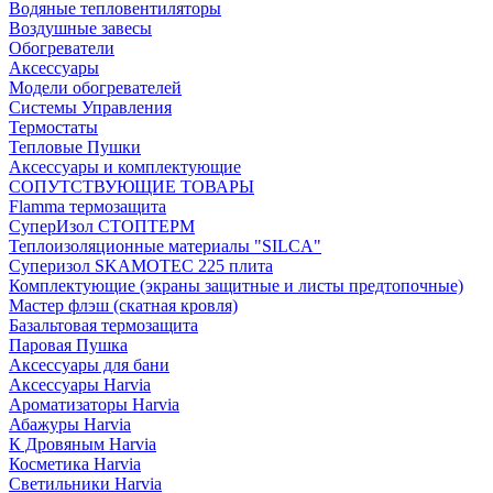
Водяные тепловентиляторы
Воздушные завесы
Обогреватели
Аксессуары
Модели обогревателей
Системы Управления
Термостаты
Тепловые Пушки
Аксессуары и комплектующие
СОПУТСТВУЮЩИЕ ТОВАРЫ
Flamma термозащита
СуперИзол СТОПТЕРМ
Теплоизоляционные материалы "SILCA"
Суперизол SKAMOTEC 225 плита
Комплектующие (экраны защитные и листы предтопочные)
Мастер флэш (скатная кровля)
Базальтовая термозащита
Паровая Пушка
Аксессуары для бани
Аксессуары Harvia
Ароматизаторы Harvia
Абажуры Harvia
К Дровяным Harvia
Косметика Harvia
Светильники Harvia