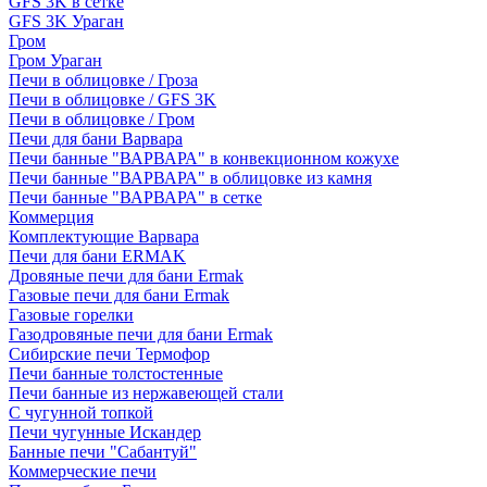
GFS 3K в сетке
GFS 3K Ураган
Гром
Гром Ураган
Печи в облицовке / Гроза
Печи в облицовке / GFS 3K
Печи в облицовке / Гром
Печи для бани Варвара
Печи банные "ВАРВАРА" в конвекционном кожухе
Печи банные "ВАРВАРА" в облицовке из камня
Печи банные "ВАРВАРА" в сетке
Коммерция
Комплектующие Варвара
Печи для бани ERMAK
Дровяные печи для бани Ermak
Газовые печи для бани Ermak
Газовые горелки
Газодровяные печи для бани Ermak
Сибирские печи Термофор
Печи банные толстостенные
Печи банные из нержавеющей стали
С чугунной топкой
Печи чугунные Искандер
Банные печи "Сабантуй"
Коммерческие печи