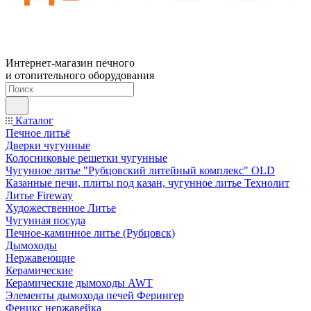
Интернет-магазин печного
и отопительного оборудования
Каталог
Печное литьё
Дверки чугунные
Колосниковые решетки чугунные
Чугунное литье "Рубцовский литейный комплекс" OLD
Казанные печи, плиты под казан, чугунное литье Технолит
Литье Fireway
Художественное Литье
Чугунная посуда
Печное-каминное литье (Рубцовск)
Дымоходы
Нержавеющие
Керамические
Керамические дымоходы AWT
Элементы дымохода печей Ферингер
Феникс нержавейка