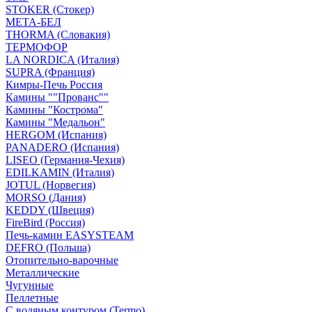
STOKER (Стокер)
МЕТА-БЕЛ
THORMA (Словакия)
ТЕРМОФОР
LA NORDICA (Италия)
SUPRA (Франция)
Кимры-Печь Россия
Камины ""Прованс""
Камины "Кострома"
Камины "Медальон"
HERGOM (Испания)
PANADERO (Испания)
LISEO (Германия-Чехия)
EDILKAMIN (Италия)
JOTUL (Норвегия)
MORSO (Дания)
KEDDY (Швеция)
FireBird (Россия)
Печь-камин EASYSTEAM
DEFRO (Польша)
Отопительно-варочные
Металлические
Чугунные
Пеллетные
С водяным контуром (Termo)