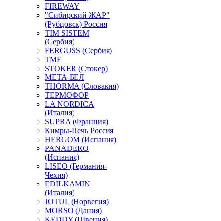
FIREWAY
"Сибирский ЖАР"
(Рубцовск) Россия
TIM SISTEM
(Сербия)
FERGUSS (Сербия)
TMF
STOKER (Стокер)
МЕТА-БЕЛ
THORMA (Словакия)
ТЕРМОФОР
LA NORDICA
(Италия)
SUPRA (Франция)
Кимры-Печь Россия
HERGOM (Испания)
PANADERO
(Испания)
LISEO (Германия-
Чехия)
EDILKAMIN
(Италия)
JOTUL (Норвегия)
MORSO (Дания)
KEDDY (Швеция)