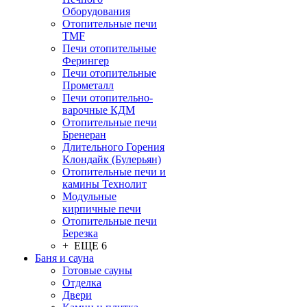
Оборудования
Отопительные печи
TMF
Печи отопительные
Ферингер
Печи отопительные
Прометалл
Печи отопительно-
варочные КДМ
Отопительные печи
Бренеран
Длительного Горения
Клондайк (Булерьян)
Отопительные печи и
камины Технолит
Модульные
кирпичные печи
Отопительные печи
Березка
+ ЕЩЕ 6
Баня и сауна
Готовые сауны
Отделка
Двери