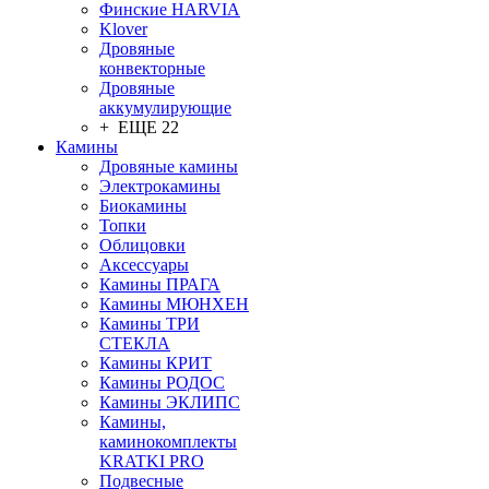
Финские HARVIA
Klover
Дровяные
конвекторные
Дровяные
аккумулирующие
+ ЕЩЕ 22
Камины
Дровяные камины
Электрокамины
Биокамины
Топки
Облицовки
Аксессуары
Камины ПРАГА
Камины МЮНХЕН
Камины ТРИ
СТЕКЛА
Камины КРИТ
Камины РОДОС
Камины ЭКЛИПС
Камины,
каминокомплекты
KRATKI PRO
Подвесные