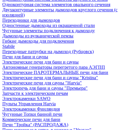
Одноконтурная система элементов овального сечения
Двухконтурные элементы дымоходов круглого сечения (с
изоляцией)
Переходники для дымоходов
Одностенные дымоходы из окрашенной стали
Чугунные элементы подключения к дымоходу
Дымоходы из вулканической пемзы
Гибкие дымоходы для подключения
Stabile
Переходные патрубки на дымоход (Рубцовск)
Печи для бани и сауны
Электрические печи для бани и сауны
Автономные генераторы перегретого пара АЭГПП
Электрические ПАРОТЕРМАЛЬНЫЕ печи для бани
Электрические печи для бани и сауны "Кristina"
Электрические печи для сауны "Harvia"
Электропечь для бани и сауны "Премьера"
Запчасти к электрическим печам
Электрокаменки SAWO
Пульты Управления Harvia
Электрокаменки Финляндия
Чугунные Топки банной печи
Коммерческие печи для бани
Печи "Тройка" (РАСПРОДАЖА)
Печи чугунные в сетке, в кожухе и "Ураган"