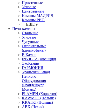
Пристенные
Угловые
Центральные
Камины МАДРИД
Камины РИО
+ ЕЩЕ 9
Печи-камины
Стальные
Угловые
Чугунные
Отопительные
(каминофены)
В Камне
INVICTA (Франция)
ЭкоКамин
ГАРМОНИЯ
Уральский Завод
Печного
Оборудования
(Бранденбург,
Монарх)
PLAMEN (Хорватия)
KAWMET (Польша)
KRATKI (Польша)
ABX (Чехия)