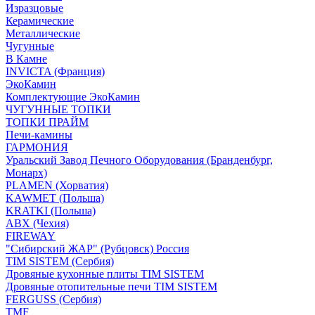
Изразцовые
Керамические
Металлические
Чугунные
В Камне
INVICTA (Франция)
ЭкоКамин
Комплектующие ЭкоКамин
ЧУГУННЫЕ ТОПКИ
ТОПКИ ПРАЙМ
Печи-камины
ГАРМОНИЯ
Уральский Завод Печного Оборудования (Бранденбург,
Монарх)
PLAMEN (Хорватия)
KAWMET (Польша)
KRATKI (Польша)
ABX (Чехия)
FIREWAY
"Сибирский ЖАР" (Рубцовск) Россия
TIM SISTEM (Сербия)
Дровяные кухонные плиты TIM SISTEM
Дровяные отопительные печи TIM SISTEM
FERGUSS (Сербия)
TMF