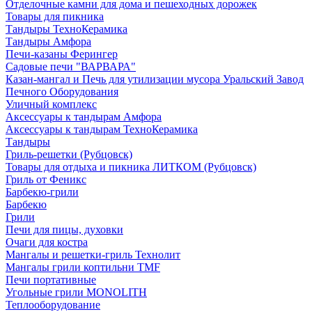
Отделочные камни для дома и пешеходных дорожек
Товары для пикника
Тандыры ТехноКерамика
Тандыры Амфора
Печи-казаны Ферингер
Садовые печи "ВАРВАРА"
Казан-мангал и Печь для утилизации мусора Уральский Завод
Печного Оборудования
Уличный комплекс
Аксессуары к тандырам Амфора
Аксессуары к тандырам ТехноКерамика
Тандыры
Гриль-решетки (Рубцовск)
Товары для отдыха и пикника ЛИТКОМ (Рубцовск)
Гриль от Феникс
Барбекю-грили
Барбекю
Грили
Печи для пицы, духовки
Очаги для костра
Мангалы и решетки-гриль Технолит
Мангалы грили коптильни TMF
Печи портативные
Угольные грили MONOLITH
Теплооборудование