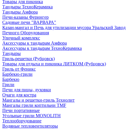
Товары для пикника
Тандыры ТехноКерамика
Тандыры Амфора
Печи-казаны Ферингер
Садовые печи "ВАРВАРА"
Казан-мангал и Печь для утилизации мусора Уральский Завод
Печного Оборудования
Уличный комплекс
Аксессуары к тандырам Амфора
Аксессуары к тандырам ТехноКерамика
Тандыры
Гриль-решетки (Рубцовск)
Товары для отдыха и пикника ЛИТКОМ (Рубцовск)
Гриль от Феникс
Барбекю-грили
Барбекю
Грили
Печи для пицы, духовки
Очаги для костра
Мангалы и решетки-гриль Технолит
Мангалы грили коптильни TMF
Печи портативные
Угольные грили MONOLITH
Теплооборудование
Водяные тепловентиляторы