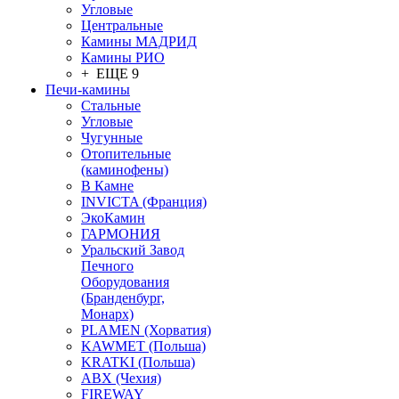
Угловые
Центральные
Камины МАДРИД
Камины РИО
+ ЕЩЕ 9
Печи-камины
Стальные
Угловые
Чугунные
Отопительные
(каминофены)
В Камне
INVICTA (Франция)
ЭкоКамин
ГАРМОНИЯ
Уральский Завод
Печного
Оборудования
(Бранденбург,
Монарх)
PLAMEN (Хорватия)
KAWMET (Польша)
KRATKI (Польша)
ABX (Чехия)
FIREWAY