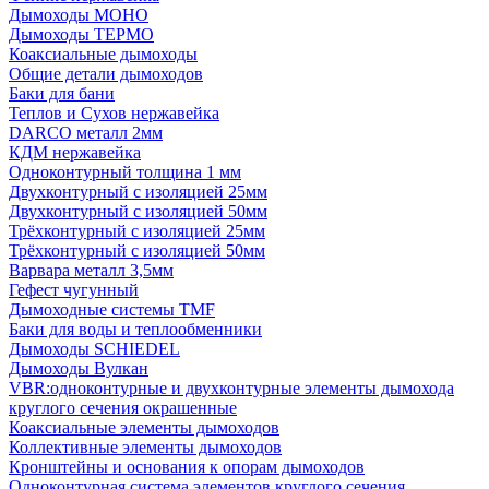
Дымоходы МОНО
Дымоходы ТЕРМО
Коаксиальные дымоходы
Общие детали дымоходов
Баки для бани
Теплов и Сухов нержавейка
DARCO металл 2мм
КДМ нержавейка
Одноконтурный толщина 1 мм
Двухконтурный с изоляцией 25мм
Двухконтурный с изоляцией 50мм
Трёхконтурный с изоляцией 25мм
Трёхконтурный с изоляцией 50мм
Варвара металл 3,5мм
Гефест чугунный
Дымоходные системы TMF
Баки для воды и теплообменники
Дымоходы SCHIEDEL
Дымоходы Вулкан
VBR:одноконтурные и двухконтурные элементы дымохода
круглого сечения окрашенные
Коаксиальные элементы дымоходов
Коллективные элементы дымоходов
Кронштейны и основания к опорам дымоходов
Одноконтурная система элементов круглого сечения