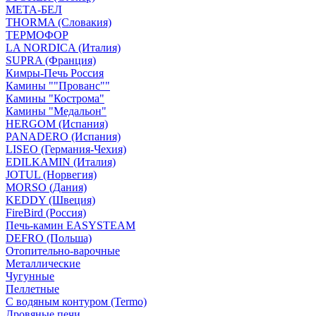
МЕТА-БЕЛ
THORMA (Словакия)
ТЕРМОФОР
LA NORDICA (Италия)
SUPRA (Франция)
Кимры-Печь Россия
Камины ""Прованс""
Камины "Кострома"
Камины "Медальон"
HERGOM (Испания)
PANADERO (Испания)
LISEO (Германия-Чехия)
EDILKAMIN (Италия)
JOTUL (Норвегия)
MORSO (Дания)
KEDDY (Швеция)
FireBird (Россия)
Печь-камин EASYSTEAM
DEFRO (Польша)
Отопительно-варочные
Металлические
Чугунные
Пеллетные
С водяным контуром (Termo)
Дровяные печи