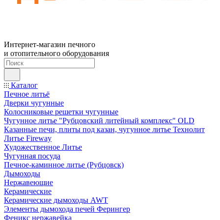
Интернет-магазин печного
и отопительного оборудования
Каталог
Печное литьё
Дверки чугунные
Колосниковые решетки чугунные
Чугунное литье "Рубцовский литейный комплекс" OLD
Казанные печи, плиты под казан, чугунное литье Технолит
Литье Fireway
Художественное Литье
Чугунная посуда
Печное-каминное литье (Рубцовск)
Дымоходы
Нержавеющие
Керамические
Керамические дымоходы AWT
Элементы дымохода печей Ферингер
Феникс нержавейка