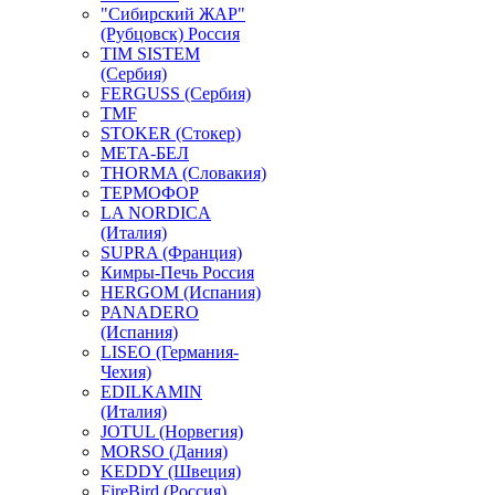
"Сибирский ЖАР"
(Рубцовск) Россия
TIM SISTEM
(Сербия)
FERGUSS (Сербия)
TMF
STOKER (Стокер)
МЕТА-БЕЛ
THORMA (Словакия)
ТЕРМОФОР
LA NORDICA
(Италия)
SUPRA (Франция)
Кимры-Печь Россия
HERGOM (Испания)
PANADERO
(Испания)
LISEO (Германия-
Чехия)
EDILKAMIN
(Италия)
JOTUL (Норвегия)
MORSO (Дания)
KEDDY (Швеция)
FireBird (Россия)