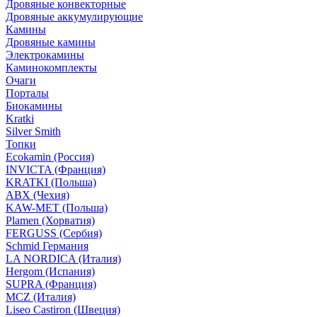
Дровяные конвекторные
Дровяные аккумулирующие
Камины
Дровяные камины
Электрокамины
Каминокомплекты
Очаги
Порталы
Биокамины
Kratki
Silver Smith
Топки
Ecokamin (Россия)
INVICTA (Франция)
KRATKI (Польша)
ABX (Чехия)
KAW-MET (Польша)
Plamen (Хорватия)
FERGUSS (Сербия)
Schmid Германия
LA NORDICA (Италия)
Hergom (Испания)
SUPRA (Франция)
MCZ (Италия)
Liseo Castiron (Швеция)