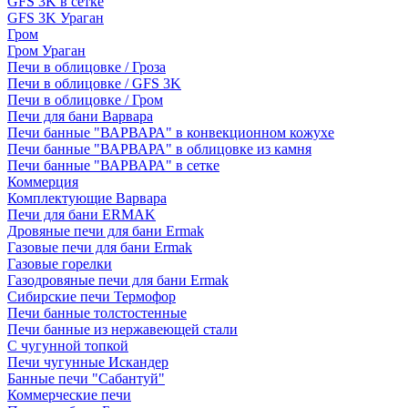
GFS 3K в сетке
GFS 3K Ураган
Гром
Гром Ураган
Печи в облицовке / Гроза
Печи в облицовке / GFS 3K
Печи в облицовке / Гром
Печи для бани Варвара
Печи банные "ВАРВАРА" в конвекционном кожухе
Печи банные "ВАРВАРА" в облицовке из камня
Печи банные "ВАРВАРА" в сетке
Коммерция
Комплектующие Варвара
Печи для бани ERMAK
Дровяные печи для бани Ermak
Газовые печи для бани Ermak
Газовые горелки
Газодровяные печи для бани Ermak
Сибирские печи Термофор
Печи банные толстостенные
Печи банные из нержавеющей стали
С чугунной топкой
Печи чугунные Искандер
Банные печи "Сабантуй"
Коммерческие печи