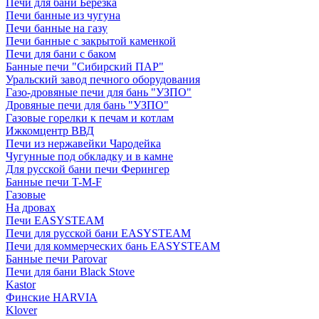
Печи для бани Березка
Печи банные из чугуна
Печи банные на газу
Печи банные с закрытой каменкой
Печи для бани с баком
Банные печи "Сибирский ПАР"
Уральский завод печного оборудования
Газо-дровяные печи для бань "УЗПО"
Дровяные печи для бань "УЗПО"
Газовые горелки к печам и котлам
Ижкомцентр ВВД
Печи из нержавейки Чародейка
Чугунные под обкладку и в камне
Для русской бани печи Ферингер
Банные печи T-M-F
Газовые
На дровах
Печи EASYSTEAM
Печи для русской бани EASYSTEAM
Печи для коммерческих бань EASYSTEAM
Банные печи Parovar
Печи для бани Black Stove
Kastor
Финские HARVIA
Klover