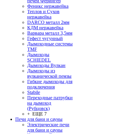
печей Ферингер
Феникс нержавейка
Теплов и Сухов
нержавейка
DARCO металл 2мм
КДМ нержавейка
Варвара металл 3,5мм
Гефест чугунный
Дымоходные системы
TMF
Дымоходы
SCHIEDEL
Дымоходы Вулкан
Дымоходы из
вулканической пемзы
Гибкие дымоходы для
подключения
Stabile
Переходные патрубки
на дымоход
(Рубцовск)
+ ЕЩЕ 7
Печи для бани и сауны
Электрические печи
для бани и сауны