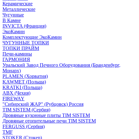
Керамические
Металлические
Чугунные
В Камне
INVICTA (Франция)
ЭкоКамин
Комплектующие ЭкоКамин
ЧУГУННЫЕ ТОПКИ
ТОПКИ ПРАЙМ
Печи-камины
ГАРМОНИЯ
Уральский Завод Печного Оборудования (Бранденбург,
Монарх)
PLAMEN (Хорватия)
KAWMET (Польша)
KRATKI (Польша)
ABX (Чехия)
FIREWAY
"Сибирский ЖАР" (Рубцовск) Россия
TIM SISTEM (Сербия)
Дровяные кухонные плиты TIM SISTEM
Дровяные отопительные печи TIM SISTEM
FERGUSS (Сербия)
TMF
STOKER (Стокер)