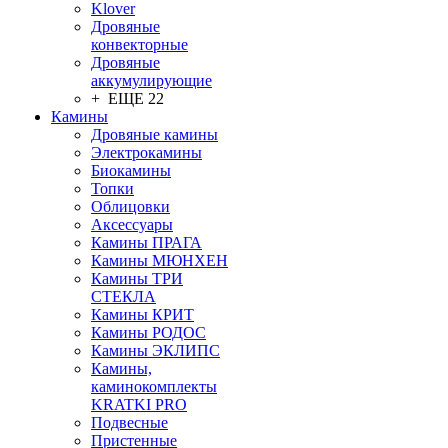
Klover
Дровяные
конвекторные
Дровяные
аккумулирующие
+ ЕЩЕ 22
Камины
Дровяные камины
Электрокамины
Биокамины
Топки
Облицовки
Аксессуары
Камины ПРАГА
Камины МЮНХЕН
Камины ТРИ
СТЕКЛА
Камины КРИТ
Камины РОДОС
Камины ЭКЛИПС
Камины,
каминокомплекты
KRATKI PRO
Подвесные
Пристенные