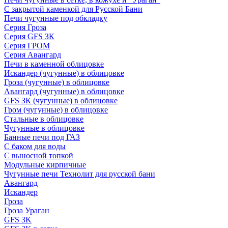
С закрытой каменкой для Русской Бани
Печи чугунные под обкладку
Серия Гроза
Серия GFS ЗК
Серия ГРОМ
Серия Авангард
Печи в каменной облицовке
Искандер (чугунные) в облицовке
Гроза (чугунные) в облицовке
Авангард (чугунные) в облицовке
GFS ЗК (чугунные) в облицовке
Гром (чугунные) в облицовке
Стальные в облицовке
Чугунные в облицовке
Банные печи под ГАЗ
С баком для воды
С выносной топкой
Модульные кирпичные
Чугунные печи Технолит для русской бани
Авангард
Искандер
Гроза
Гроза Ураган
GFS 3K