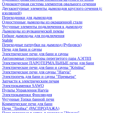
Одноконтурная система элементов овального сечения
Двухконтурные элементы дымоходов круглого сечения (с
изоляцией)
Переходники для дымоходов
Одностенные дымоходы из окрашенной стали
Чугунные элементы подключения к дымоходу
Дымоходы из вулканической пемзы
Гибкие дымоходы для подключения
Stabile
Переходные патрубки на дымоход (Рубцовск)
Печи для бани и сауны
Электрические печи для бани и сауны
Автономные генераторы перегретого пара АЭГПП
Электрические ПАРОТЕРМАЛЬНЫЕ печи для бани
Электрические печи для бани и сауны "Кristina"
Электрические печи для сауны "Harvia"
Электропечь для бани и сауны "Премьера"
Запчасти к электрическим печам
Электрокаменки SAWO
Пульты Управления Harvia
Электрокаменки Финляндия
Чугунные Топки банной печи
Коммерческие печи для бани
Печи "Тройка" (РАСПРОДАЖА)
Печи чугунные в сетке, в кожухе и "Ураган"