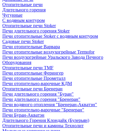
Отопительные печи
Длительного горения
Чугунные
C водяным контуром
Отопительные печи Stoker
Печи длительного горения Stoker
Печи отопительные Stoker с водяным контуром
Садовые печи Stoker
Печи отопительные Варвара
Печи отопительные воздухогрейные Termofor
Печи воздухогрейные Уральского Завода Печного
Оборудования
Отопительные печи TMF
Печи отопительные Ферингер
Печи отопительные Прометалл
Печи отопительно-варочные КДМ
Отопительные печи Бренеран
Печи длительного горения "Буран"
Печи длительного горения "Бренеран"
Печи водяного отопления "Бренеран-Акватэн"
Печи отопительно-варочные "Бренеран"
Печи Буран-Акватэн
Длительного Горения Клондайк (Булерьян)
Отопительные печи и камины Технолит
Модульные кирпичные печи