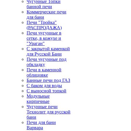
Чугунные Топки
банной печи
Коммерческие печи
для бани
Печи "Тройка"
(РАСПРОДАЖА)
Печи чугунные в
сетке, в кожухе и
"Ураган"
С закрытой каменкой
для Русской Бани
Печи чугунные под
обкладку
Печи в каменной
облицовке
Банные печи под ГАЗ
С баком для воды
С выносной топкой
Модульные
кирпичные
Чугунные печи
Технолит для русской
бани
Печи для бани
Варвара