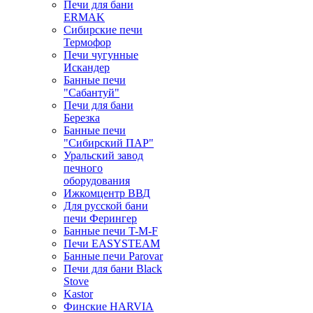
Печи для бани
ERMAK
Сибирские печи
Термофор
Печи чугунные
Искандер
Банные печи
"Сабантуй"
Печи для бани
Березка
Банные печи
"Сибирский ПАР"
Уральский завод
печного
оборудования
Ижкомцентр ВВД
Для русской бани
печи Ферингер
Банные печи T-M-F
Печи EASYSTEAM
Банные печи Parovar
Печи для бани Black
Stove
Kastor
Финские HARVIA