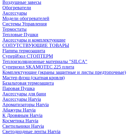
Воздушные завесы
Обогреватели
Аксессуары
Модели обогревателей
Системы Управления
Термостаты
Тепловые Пушки
Аксессуары и комплектующие
СОПУТСТВУЮЩИЕ ТОВАРЫ
Flamma термозащита
СуперИзол СТОПТЕРМ
Теплоизоляционные материалы "SILCA"
Суперизол SKAMOTEC 225 плита
Комплектующие (экраны защитные и листы предтопочные)
Мастер флэш (скатная кровля)
Базальтовая термозащита
Паровая Пушка
Аксессуары для бани
Аксессуары Harvia
Ароматизаторы Harvia
Абажуры Harvia
К Дровяным Harvia
Косметика Harvia
Светильники Harvia
Светодиодные ленты Harvia