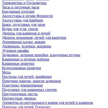
Термометры и Гигрометры
Часы и песочные часы
Бондарные изделия
Аксессуары к печам Ферингер
Аксессуары для барбекю
Быки, подставки для дров
Ведра для угля, грили
Дверцы для каминов и печей
Дверцы зольников, печей для выпечки
Деревянные кадки, ковши
Дровницы, тележки, корзины
Духовые шкафы
Задвижки, зольные коробки, кладочные втулки
Каминные и печные наборы
Каминные решетки
Колосниковые решетки
Меха
Настилы для печей, конфорки
Передние панели, панели задвижек
Пластины декоративные
Подставки для каминных спичек
Предтопочные листы
Прочистные дверцы
Элементы из натурального камня для печей и каминов
Порталы для печей Технолит