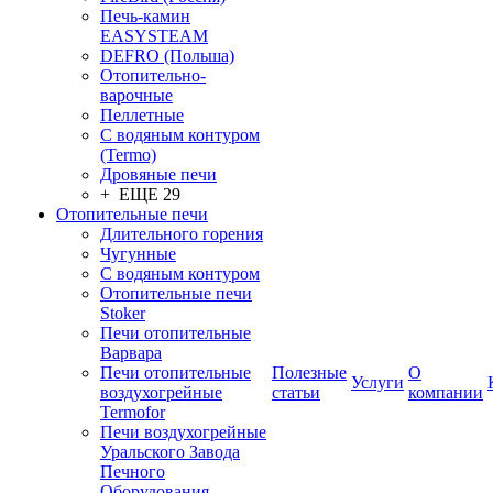
Печь-камин
EASYSTEAM
DEFRO (Польша)
Отопительно-
варочные
Пеллетные
С водяным контуром
(Termo)
Дровяные печи
+ ЕЩЕ 29
Отопительные печи
Длительного горения
Чугунные
C водяным контуром
Отопительные печи
Stoker
Печи отопительные
Варвара
Печи отопительные
Полезные
О
Услуги
воздухогрейные
статьи
компании
Termofor
Печи воздухогрейные
Уральского Завода
Печного
Оборудования