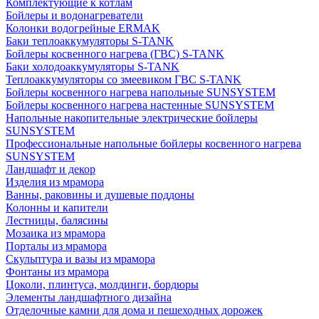
Комплектующие к котлам
Бойлеры и водонагреватели
Колонки водогрейные ERMAK
Баки теплоаккумуляторы S-TANK
Бойлеры косвенного нагрева (ГВС) S-TANK
Баки холодоаккумуляторы S-TANK
Теплоаккумуляторы со змеевиком ГВС S-TANK
Бойлеры косвенного нагрева напольные SUNSYSTEM
Бойлеры косвенного нагрева настенные SUNSYSTEM
Напольные накопительные электрические бойлеры
SUNSYSTEM
Профессиональные напольные бойлеры косвенного нагрева
SUNSYSTEM
Ландшафт и декор
Изделия из мрамора
Ванны, раковины и душевые поддоны
Колонны и капители
Лестницы, балясины
Мозаика из мрамора
Порталы из мрамора
Скульптура и вазы из мрамора
Фонтаны из мрамора
Цоколи, плинтуса, молдинги, бордюры
Элементы ландшафтного дизайна
Отделочные камни для дома и пешеходных дорожек