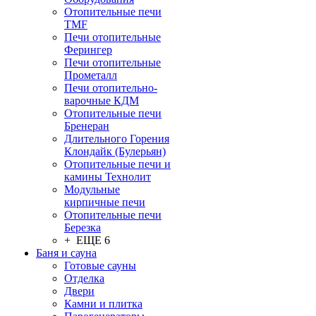
Отопительные печи
TMF
Печи отопительные
Ферингер
Печи отопительные
Прометалл
Печи отопительно-
варочные КДМ
Отопительные печи
Бренеран
Длительного Горения
Клондайк (Булерьян)
Отопительные печи и
камины Технолит
Модульные
кирпичные печи
Отопительные печи
Березка
+ ЕЩЕ 6
Баня и сауна
Готовые сауны
Отделка
Двери
Камни и плитка