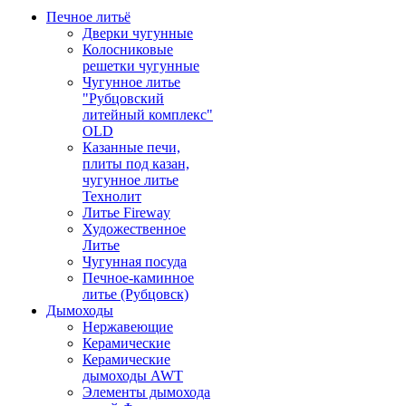
Печное литьё
Дверки чугунные
Колосниковые
решетки чугунные
Чугунное литье
"Рубцовский
литейный комплекс"
OLD
Казанные печи,
плиты под казан,
чугунное литье
Технолит
Литье Fireway
Художественное
Литье
Чугунная посуда
Печное-каминное
литье (Рубцовск)
Дымоходы
Нержавеющие
Керамические
Керамические
дымоходы AWT
Элементы дымохода