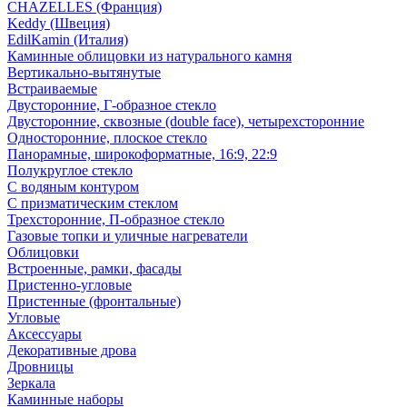
CHAZELLES (Франция)
Keddy (Швеция)
EdilKamin (Италия)
Каминные облицовки из натурального камня
Вертикально-вытянутые
Встраиваемые
Двусторонние, Г-образное стекло
Двусторонние, сквозные (double face), четырехсторонние
Односторонние, плоское стекло
Панорамные, широкоформатные, 16:9, 22:9
Полукруглое стекло
С водяным контуром
С призматическим стеклом
Трехсторонние, П-образное стекло
Газовые топки и уличные нагреватели
Облицовки
Встроенные, рамки, фасады
Пристенно-угловые
Пристенные (фронтальные)
Угловые
Аксессуары
Декоративные дрова
Дровницы
Зеркала
Каминные наборы