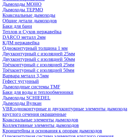
Дымоходы МОНО
Дымоходы ТЕРМО
Коаксиальные дымоходы
Общие детали дымоходов
Баки для бани
Теплов и Сухов нержавейка
DARCO металл 2мм
КДМ нержавейка
Одноконтурный толщина 1 мм
Двухконтурный с изоляцией 25мм
Двухконтурный с изоляцией 50мм
Трёхконтурный с изоляцией 25мм
Трёхконтурный с изоляцией 50мм
Варвара металл 3,5мм
Гефест чугунный
Дымоходные системы TMF
Баки для воды и теплообменники
Дымоходы SCHIEDEL
Дымоходы Вулкан
VBR:одноконтурные и двухконтурные элементы дымохода
круглого сечения окрашенные
Коаксиальные элементы дымоходов
Коллективные элементы дымоходов
Кронштейны и основания к опорам дымоходов
Одноконтурная система элементов круглого сечения