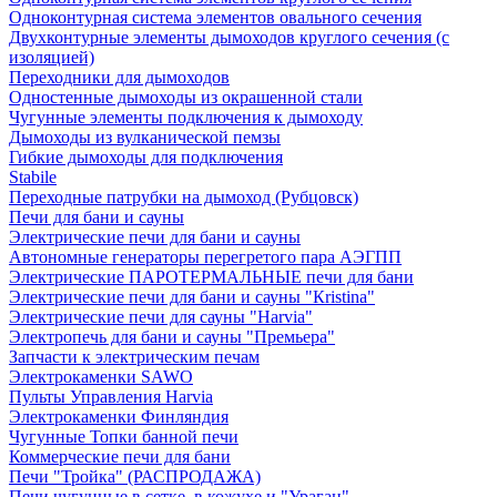
Одноконтурная система элементов овального сечения
Двухконтурные элементы дымоходов круглого сечения (с
изоляцией)
Переходники для дымоходов
Одностенные дымоходы из окрашенной стали
Чугунные элементы подключения к дымоходу
Дымоходы из вулканической пемзы
Гибкие дымоходы для подключения
Stabile
Переходные патрубки на дымоход (Рубцовск)
Печи для бани и сауны
Электрические печи для бани и сауны
Автономные генераторы перегретого пара АЭГПП
Электрические ПАРОТЕРМАЛЬНЫЕ печи для бани
Электрические печи для бани и сауны "Кristina"
Электрические печи для сауны "Harvia"
Электропечь для бани и сауны "Премьера"
Запчасти к электрическим печам
Электрокаменки SAWO
Пульты Управления Harvia
Электрокаменки Финляндия
Чугунные Топки банной печи
Коммерческие печи для бани
Печи "Тройка" (РАСПРОДАЖА)
Печи чугунные в сетке, в кожухе и "Ураган"