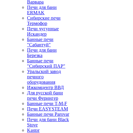
Варвара
Печи для бани
ERMAK
Сибирские печи
Термофор
Печи чугунные
Искандер
Банные печи
"Сабантуй"
Печи для бани
Березка
Банные печи
"Сибирский ПАР"
Уральский завод
печного
оборудования
Ижкомцентр ВВД
Для русской бани
печи Ферингер
Банные печи T-M-F
Печи EASYSTEAM
Банные печи Parovar
Печи для бани Black
Stove
Kastor