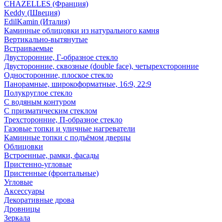
CHAZELLES (Франция)
Keddy (Швеция)
EdilKamin (Италия)
Каминные облицовки из натурального камня
Вертикально-вытянутые
Встраиваемые
Двусторонние, Г-образное стекло
Двусторонние, сквозные (double face), четырехсторонние
Односторонние, плоское стекло
Панорамные, широкоформатные, 16:9, 22:9
Полукруглое стекло
С водяным контуром
С призматическим стеклом
Трехсторонние, П-образное стекло
Газовые топки и уличные нагреватели
Каминные топки с подъёмом дверцы
Облицовки
Встроенные, рамки, фасады
Пристенно-угловые
Пристенные (фронтальные)
Угловые
Аксессуары
Декоративные дрова
Дровницы
Зеркала