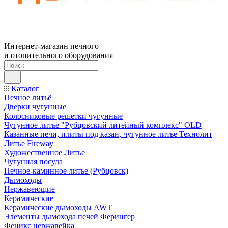
Интернет-магазин печного
и отопительного оборудования
Каталог
Печное литьё
Дверки чугунные
Колосниковые решетки чугунные
Чугунное литье "Рубцовский литейный комплекс" OLD
Казанные печи, плиты под казан, чугунное литье Технолит
Литье Fireway
Художественное Литье
Чугунная посуда
Печное-каминное литье (Рубцовск)
Дымоходы
Нержавеющие
Керамические
Керамические дымоходы AWT
Элементы дымохода печей Ферингер
Феникс нержавейка