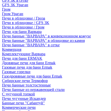
GFS 3K в сетке
GFS 3K Ураган
Гром
Гром Ураган
Печи в облицовке / Гроза
Печи в облицовке / GFS 3K
Печи в облицовке / Гром
Печи для бани Варвара
Печи банные "ВАРВАРА" в конвекционном кожухе
Печи банные "ВАРВАРА" в облицовке из камня
Печи банные "ВАРВАРА" в сетке
Коммерция
Комплектующие Варвара
Печи для бани ERMAK
Дровяные печи для бани Ermak
Газовые печи для бани Ermak
Газовые горелки
Газодровяные печи для бани Ermak
Сибирские печи Термофор
Печи банные толстостенные
Печи банные из нержавеющей стали
С чугунной топкой
Печи чугунные Искандер
Банные печи "Сабантуй"
Коммерческие печи