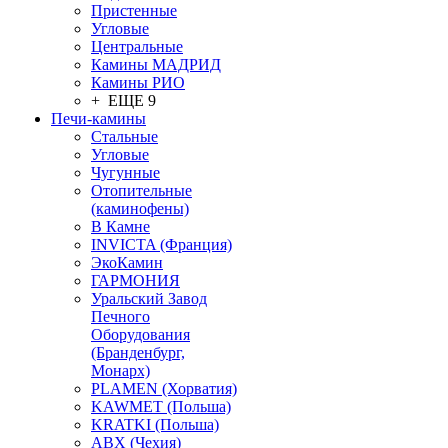
Пристенные
Угловые
Центральные
Камины МАДРИД
Камины РИО
+ ЕЩЕ 9
Печи-камины
Стальные
Угловые
Чугунные
Отопительные
(каминофены)
В Камне
INVICTA (Франция)
ЭкоКамин
ГАРМОНИЯ
Уральский Завод
Печного
Оборудования
(Бранденбург,
Монарх)
PLAMEN (Хорватия)
KAWMET (Польша)
KRATKI (Польша)
ABX (Чехия)