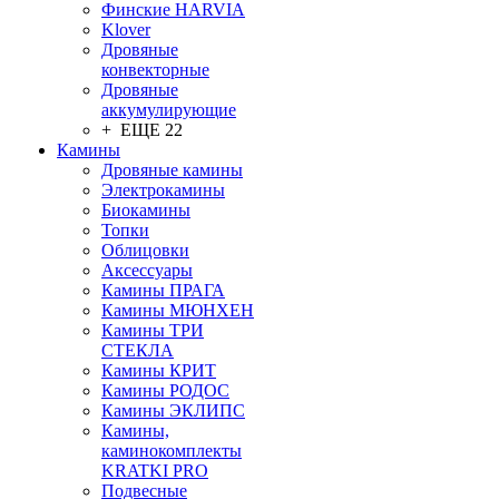
Финские HARVIA
Klover
Дровяные
конвекторные
Дровяные
аккумулирующие
+ ЕЩЕ 22
Камины
Дровяные камины
Электрокамины
Биокамины
Топки
Облицовки
Аксессуары
Камины ПРАГА
Камины МЮНХЕН
Камины ТРИ
СТЕКЛА
Камины КРИТ
Камины РОДОС
Камины ЭКЛИПС
Камины,
каминокомплекты
KRATKI PRO
Подвесные