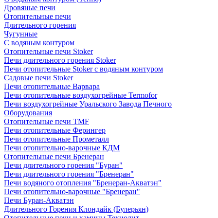
Дровяные печи
Отопительные печи
Длительного горения
Чугунные
C водяным контуром
Отопительные печи Stoker
Печи длительного горения Stoker
Печи отопительные Stoker с водяным контуром
Садовые печи Stoker
Печи отопительные Варвара
Печи отопительные воздухогрейные Termofor
Печи воздухогрейные Уральского Завода Печного
Оборудования
Отопительные печи TMF
Печи отопительные Ферингер
Печи отопительные Прометалл
Печи отопительно-варочные КДМ
Отопительные печи Бренеран
Печи длительного горения "Буран"
Печи длительного горения "Бренеран"
Печи водяного отопления "Бренеран-Акватэн"
Печи отопительно-варочные "Бренеран"
Печи Буран-Акватэн
Длительного Горения Клондайк (Булерьян)
Отопительные печи и камины Технолит