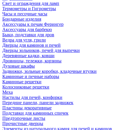
Свет и ограждения для ламп
Термометры и Гигрометры
Часы и песочные часы
Бондарные изделия
Аксессуары к печам Ферингер
Аксессуары для барбекю
Быки, подставки для дров
Ведра для угля, грили
Дверцы для каминов и печей
Дверцы зольников, печей для выпечки
Деревянные кадки, ковши
Дровницы, тележки, корзины
Духовые шкафы
Задвижки, зольные коробки, кладочные втулки
Каминные и печные наборы
Каминные решетки
Колосниковые решетки
Меха
Настилы для печей, конфорки
Передние панели, панели задвижек
Пластины декоративные
Подставки для каминных спичек
Предтопочные листы
Прочистные дверцы
Элементы из натурального камня для печей и каминов