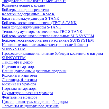
Твердотопливные котлы "Metal-FacH"
Комплектующие к котлам
Бойлеры и водонагреватели
Колонки водогрейные ERMAK
Баки теплоаккумуляторы S-TANK
Бойлеры косвенного нагрева (ГВС) S-TANK
Баки холодоаккумуляторы S-TANK
Теплоаккумуляторы со змеевиком ГВС S-TANK
Бойлеры косвенного нагрева напольные SUNSYSTEM
Бойлеры косвенного нагрева настенные SUNSYSTEM
Напольные накопительные электрические бойлеры
SUNSYSTEM
Профессиональные напольные бойлеры косвенного нагрева
SUNSYSTEM
Ландшафт и декор
Изделия из мрамора
Ванны, раковины и душевые поддоны
Колонны и капители
Лестницы, балясины
Мозаика из мрамора
Порталы из мрамора
Скульптура и вазы из мрамора
Фонтаны из мрамора
Цоколи, плинтуса, молдинги, бордюры
Элементы ландшафтного дизайна