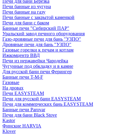
Печи для бани Березка
Печи банные из чугуна
Печи банные на газу
Печи банные с закрытой каменкой
Печи для бани с баком
Банные печи "Сибирский ПАР"
Уральский завод печного оборудования
Газо-дровяные печи для бань "УЗПО"
Дровяные печи для бань "УЗПО"
Газовые горелки к печам и котлам
Ижкомцентр ВВД
Печи из нержавейки Чародейка
Чугунные под обкладку и в камне
Для русской бани печи Ферингер
Банные печи T-M-F
Газовые
На дровах
Печи EASYSTEAM
Печи для русской бани EASYSTEAM
Печи для коммерческих бань EASYSTEAM
Банные печи Parovar
Печи для бани Black Stove
Kastor
Финские HARVIA
Klover