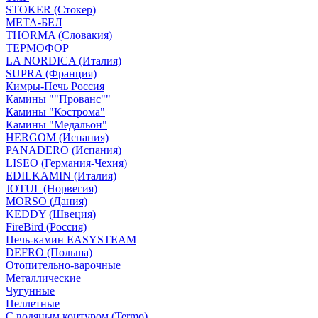
STOKER (Стокер)
МЕТА-БЕЛ
THORMA (Словакия)
ТЕРМОФОР
LA NORDICA (Италия)
SUPRA (Франция)
Кимры-Печь Россия
Камины ""Прованс""
Камины "Кострома"
Камины "Медальон"
HERGOM (Испания)
PANADERO (Испания)
LISEO (Германия-Чехия)
EDILKAMIN (Италия)
JOTUL (Норвегия)
MORSO (Дания)
KEDDY (Швеция)
FireBird (Россия)
Печь-камин EASYSTEAM
DEFRO (Польша)
Отопительно-варочные
Металлические
Чугунные
Пеллетные
С водяным контуром (Termo)