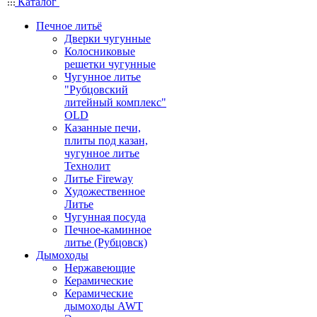
Каталог
Печное литьё
Дверки чугунные
Колосниковые
решетки чугунные
Чугунное литье
"Рубцовский
литейный комплекс"
OLD
Казанные печи,
плиты под казан,
чугунное литье
Технолит
Литье Fireway
Художественное
Литье
Чугунная посуда
Печное-каминное
литье (Рубцовск)
Дымоходы
Нержавеющие
Керамические
Керамические
дымоходы AWT