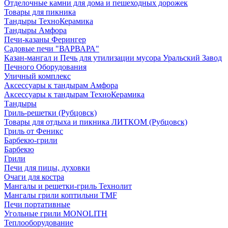
Отделочные камни для дома и пешеходных дорожек
Товары для пикника
Тандыры ТехноКерамика
Тандыры Амфора
Печи-казаны Ферингер
Садовые печи "ВАРВАРА"
Казан-мангал и Печь для утилизации мусора Уральский Завод
Печного Оборудования
Уличный комплекс
Аксессуары к тандырам Амфора
Аксессуары к тандырам ТехноКерамика
Тандыры
Гриль-решетки (Рубцовск)
Товары для отдыха и пикника ЛИТКОМ (Рубцовск)
Гриль от Феникс
Барбекю-грили
Барбекю
Грили
Печи для пицы, духовки
Очаги для костра
Мангалы и решетки-гриль Технолит
Мангалы грили коптильни TMF
Печи портативные
Угольные грили MONOLITH
Теплооборудование