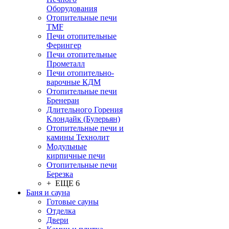
Оборудования
Отопительные печи
TMF
Печи отопительные
Ферингер
Печи отопительные
Прометалл
Печи отопительно-
варочные КДМ
Отопительные печи
Бренеран
Длительного Горения
Клондайк (Булерьян)
Отопительные печи и
камины Технолит
Модульные
кирпичные печи
Отопительные печи
Березка
+ ЕЩЕ 6
Баня и сауна
Готовые сауны
Отделка
Двери