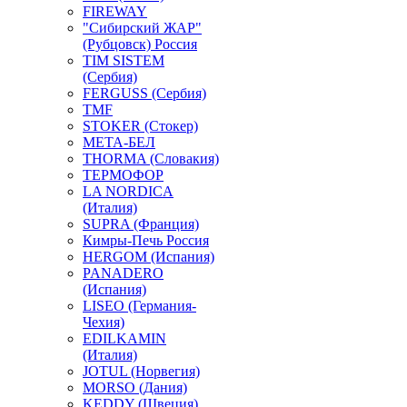
FIREWAY
"Сибирский ЖАР"
(Рубцовск) Россия
TIM SISTEM
(Сербия)
FERGUSS (Сербия)
TMF
STOKER (Стокер)
МЕТА-БЕЛ
THORMA (Словакия)
ТЕРМОФОР
LA NORDICA
(Италия)
SUPRA (Франция)
Кимры-Печь Россия
HERGOM (Испания)
PANADERO
(Испания)
LISEO (Германия-
Чехия)
EDILKAMIN
(Италия)
JOTUL (Норвегия)
MORSO (Дания)
KEDDY (Швеция)