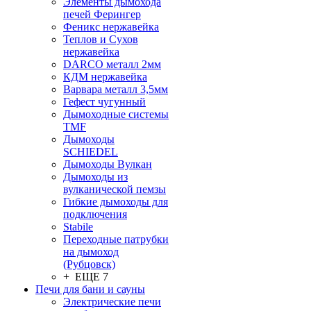
Элементы дымохода
печей Ферингер
Феникс нержавейка
Теплов и Сухов
нержавейка
DARCO металл 2мм
КДМ нержавейка
Варвара металл 3,5мм
Гефест чугунный
Дымоходные системы
TMF
Дымоходы
SCHIEDEL
Дымоходы Вулкан
Дымоходы из
вулканической пемзы
Гибкие дымоходы для
подключения
Stabile
Переходные патрубки
на дымоход
(Рубцовск)
+ ЕЩЕ 7
Печи для бани и сауны
Электрические печи