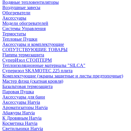
Водяные тепловентиляторы
Воздушные завесы
Обогреватели
Аксессуары
Модели обогревателей
Системы Управления
Термостаты
Тепловые Пушки
Аксессуары и комплектующие
СОПУТСТВУЮЩИЕ ТОВАРЫ
Flamma термозащита
СуперИзол СТОПТЕРМ
Теплоизоляционные материалы "SILCA"
Суперизол SKAMOTEC 225 плита
Комплектующие (экраны защитные и листы предтопочные)
Мастер флэш (скатная кровля)
Базальтовая термозащита
Паровая Пушка
Аксессуары для бани
Аксессуары Harvia
Ароматизаторы Harvia
Абажуры Harvia
К Дровяным Harvia
Косметика Harvia
Светильники Harvia