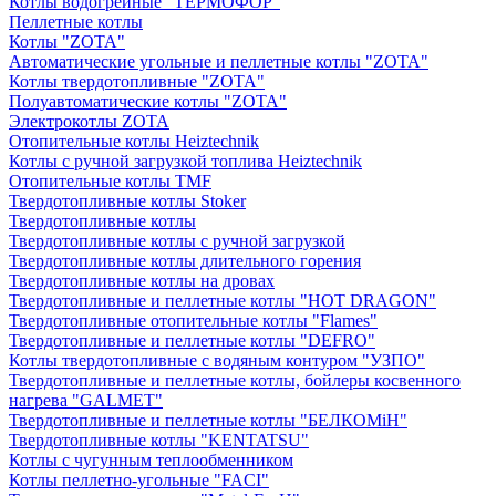
Котлы водогрейные "ТЕРМОФОР"
Пеллетные котлы
Котлы "ZOTA"
Автоматические угольные и пеллетные котлы "ZOTA"
Котлы твердотопливные "ZOTA"
Полуавтоматические котлы "ZOTA"
Электрокотлы ZOTA
Отопительные котлы Heiztechnik
Котлы с ручной загрузкой топлива Heiztechnik
Отопительные котлы TMF
Твердотопливные котлы Stoker
Твердотопливные котлы
Твердотопливные котлы с ручной загрузкой
Твердотопливные котлы длительного горения
Твердотопливные котлы на дровах
Твердотопливные и пеллетные котлы "HOT DRAGON"
Твердотопливные отопительные котлы "Flames"
Твердотопливные и пеллетные котлы "DEFRO"
Котлы твердотопливные с водяным контуром "УЗПО"
Твердотопливные и пеллетные котлы, бойлеры косвенного
нагрева "GALMET"
Твердотопливные и пеллетные котлы "БЕЛКОМiН"
Твердотопливные котлы "KENTATSU"
Котлы с чугунным теплообменником
Котлы пеллетно-угольные "FACI"