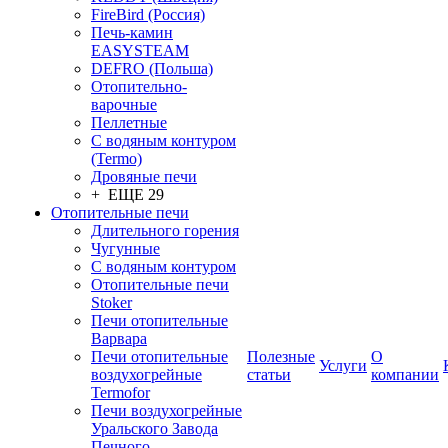
FireBird (Россия)
Печь-камин
EASYSTEAM
DEFRO (Польша)
Отопительно-
варочные
Пеллетные
С водяным контуром
(Termo)
Дровяные печи
+ ЕЩЕ 29
Отопительные печи
Длительного горения
Чугунные
C водяным контуром
Отопительные печи
Stoker
Печи отопительные
Варвара
Печи отопительные
Полезные
О
Услуги
воздухогрейные
статьи
компании
Termofor
Печи воздухогрейные
Уральского Завода
Печного