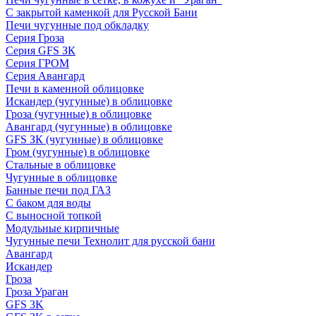
С закрытой каменкой для Русской Бани
Печи чугунные под обкладку
Серия Гроза
Серия GFS ЗК
Серия ГРОМ
Серия Авангард
Печи в каменной облицовке
Искандер (чугунные) в облицовке
Гроза (чугунные) в облицовке
Авангард (чугунные) в облицовке
GFS ЗК (чугунные) в облицовке
Гром (чугунные) в облицовке
Стальные в облицовке
Чугунные в облицовке
Банные печи под ГАЗ
С баком для воды
С выносной топкой
Модульные кирпичные
Чугунные печи Технолит для русской бани
Авангард
Искандер
Гроза
Гроза Ураган
GFS 3K