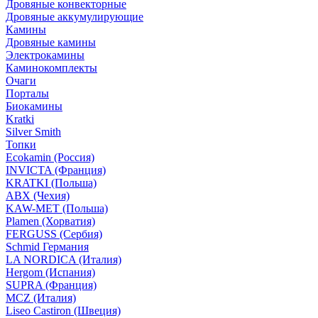
Дровяные конвекторные
Дровяные аккумулирующие
Камины
Дровяные камины
Электрокамины
Каминокомплекты
Очаги
Порталы
Биокамины
Kratki
Silver Smith
Топки
Ecokamin (Россия)
INVICTA (Франция)
KRATKI (Польша)
ABX (Чехия)
KAW-MET (Польша)
Plamen (Хорватия)
FERGUSS (Сербия)
Schmid Германия
LA NORDICA (Италия)
Hergom (Испания)
SUPRA (Франция)
MCZ (Италия)
Liseo Castiron (Швеция)