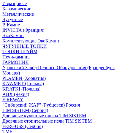
Изразцовые
Керамические
Металлические
Чугунные
В Камне
INVICTA (Франция)
ЭкоКамин
Комплектующие ЭкоКамин
ЧУГУННЫЕ ТОПКИ
ТОПКИ ПРАЙМ
Печи-камины
ГАРМОНИЯ
Уральский Завод Печного Оборудования (Бранденбург,
Монарх)
PLAMEN (Хорватия)
KAWMET (Польша)
KRATKI (Польша)
ABX (Чехия)
FIREWAY
"Сибирский ЖАР" (Рубцовск) Россия
TIM SISTEM (Сербия)
Дровяные кухонные плиты TIM SISTEM
Дровяные отопительные печи TIM SISTEM
FERGUSS (Сербия)
TMF