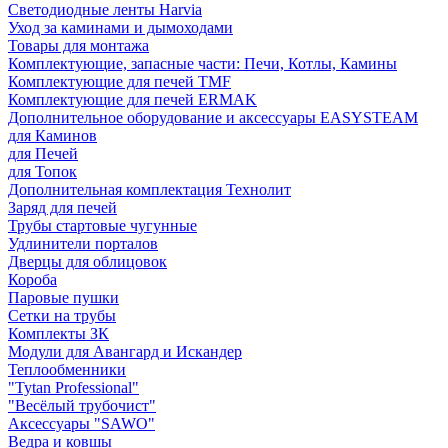
Светодиодные ленты Harvia
Уход за каминами и дымоходами
Товары для монтажа
Комплектующие, запасные части: Печи, Котлы, Камины
Комплектующие для печей TMF
Комплектующие для печей ERMAK
Дополнительное оборудование и аксессуары EASYSTEAM
для Каминов
для Печей
для Топок
Дополнительная комплектация Технолит
Заряд для печей
Трубы стартовые чугунные
Удлинители порталов
Дверцы для облицовок
Короба
Паровые пушки
Сетки на трубы
Комплекты ЗК
Модули для Авангард и Искандер
Теплообменники
"Tytan Professional"
"Весёлый трубочист"
Аксессуары "SAWO"
Ведра и ковшы