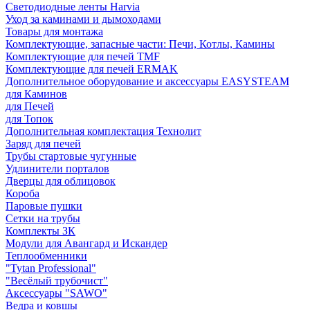
Светодиодные ленты Harvia
Уход за каминами и дымоходами
Товары для монтажа
Комплектующие, запасные части: Печи, Котлы, Камины
Комплектующие для печей TMF
Комплектующие для печей ERMAK
Дополнительное оборудование и аксессуары EASYSTEAM
для Каминов
для Печей
для Топок
Дополнительная комплектация Технолит
Заряд для печей
Трубы стартовые чугунные
Удлинители порталов
Дверцы для облицовок
Короба
Паровые пушки
Сетки на трубы
Комплекты ЗК
Модули для Авангард и Искандер
Теплообменники
"Tytan Professional"
"Весёлый трубочист"
Аксессуары "SAWO"
Ведра и ковшы