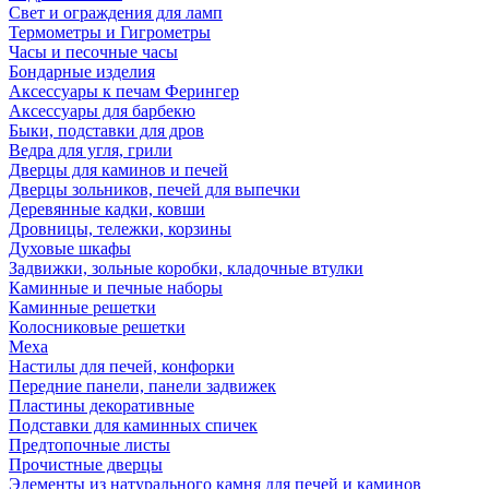
Свет и ограждения для ламп
Термометры и Гигрометры
Часы и песочные часы
Бондарные изделия
Аксессуары к печам Ферингер
Аксессуары для барбекю
Быки, подставки для дров
Ведра для угля, грили
Дверцы для каминов и печей
Дверцы зольников, печей для выпечки
Деревянные кадки, ковши
Дровницы, тележки, корзины
Духовые шкафы
Задвижки, зольные коробки, кладочные втулки
Каминные и печные наборы
Каминные решетки
Колосниковые решетки
Меха
Настилы для печей, конфорки
Передние панели, панели задвижек
Пластины декоративные
Подставки для каминных спичек
Предтопочные листы
Прочистные дверцы
Элементы из натурального камня для печей и каминов