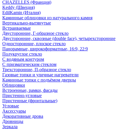
CHAZELLES (Франция)
Keddy (Швеция)
EdilKamin (Италия)
Каминные облицовки из натурального камня
Вертикально-вытянутые
Встраиваемые
Двусторонние, Г-образное стекло
Двусторонние, сквозные (double face), четырехсторонние
Односторонние, плоское стекло
Панорамные, широкоформатные, 16:9, 22:9
Полукруглое стекло
С водяным контуром
С призматическим стеклом
Трехсторонние, П-образное стекло
Газовые топки и уличные нагреватели
Каминные топки с подъёмом дверцы
Облицовки
Встроенные, рамки, фасады
Пристенно-угловые
Пристенные (фронтальные)
Угловые
Аксессуары
Декоративные дрова
Дровницы
Зеркала