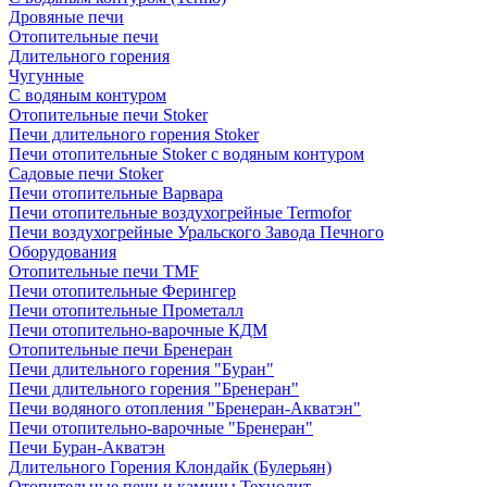
Дровяные печи
Отопительные печи
Длительного горения
Чугунные
C водяным контуром
Отопительные печи Stoker
Печи длительного горения Stoker
Печи отопительные Stoker с водяным контуром
Садовые печи Stoker
Печи отопительные Варвара
Печи отопительные воздухогрейные Termofor
Печи воздухогрейные Уральского Завода Печного
Оборудования
Отопительные печи TMF
Печи отопительные Ферингер
Печи отопительные Прометалл
Печи отопительно-варочные КДМ
Отопительные печи Бренеран
Печи длительного горения "Буран"
Печи длительного горения "Бренеран"
Печи водяного отопления "Бренеран-Акватэн"
Печи отопительно-варочные "Бренеран"
Печи Буран-Акватэн
Длительного Горения Клондайк (Булерьян)
Отопительные печи и камины Технолит