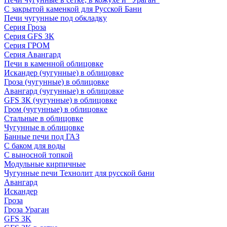
С закрытой каменкой для Русской Бани
Печи чугунные под обкладку
Серия Гроза
Серия GFS ЗК
Серия ГРОМ
Серия Авангард
Печи в каменной облицовке
Искандер (чугунные) в облицовке
Гроза (чугунные) в облицовке
Авангард (чугунные) в облицовке
GFS ЗК (чугунные) в облицовке
Гром (чугунные) в облицовке
Стальные в облицовке
Чугунные в облицовке
Банные печи под ГАЗ
С баком для воды
С выносной топкой
Модульные кирпичные
Чугунные печи Технолит для русской бани
Авангард
Искандер
Гроза
Гроза Ураган
GFS 3K