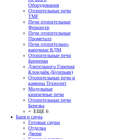
Оборудования
Отопительные печи
TMF
Печи отопительные
Ферингер
Печи отопительные
Прометалл
Печи отопительно-
варочные КДМ
Отопительные печи
Бренеран
Длительного Горения
Клондайк (Булерьян)
Отопительные печи и
камины Технолит
Модульные
кирпичные печи
Отопительные печи
Березка
+ ЕЩЕ 6
Баня и сауна
Готовые сауны
Отделка
Двери