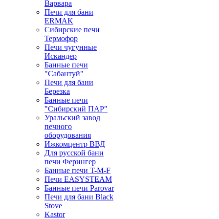
Варвара
Печи для бани
ERMAK
Сибирские печи
Термофор
Печи чугунные
Искандер
Банные печи
"Сабантуй"
Печи для бани
Березка
Банные печи
"Сибирский ПАР"
Уральский завод
печного
оборудования
Ижкомцентр ВВД
Для русской бани
печи Ферингер
Банные печи T-M-F
Печи EASYSTEAM
Банные печи Parovar
Печи для бани Black
Stove
Kastor