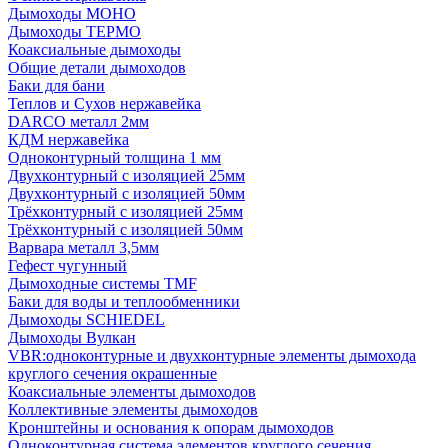
Дымоходы МОНО
Дымоходы ТЕРМО
Коаксиальные дымоходы
Общие детали дымоходов
Баки для бани
Теплов и Сухов нержавейка
DARCO металл 2мм
КДМ нержавейка
Одноконтурный толщина 1 мм
Двухконтурный с изоляцией 25мм
Двухконтурный с изоляцией 50мм
Трёхконтурный с изоляцией 25мм
Трёхконтурный с изоляцией 50мм
Варвара металл 3,5мм
Гефест чугунный
Дымоходные системы TMF
Баки для воды и теплообменники
Дымоходы SCHIEDEL
Дымоходы Вулкан
VBR:одноконтурные и двухконтурные элементы дымохода
круглого сечения окрашенные
Коаксиальные элементы дымоходов
Коллективные элементы дымоходов
Кронштейны и основания к опорам дымоходов
Одноконтурная система элементов круглого сечения