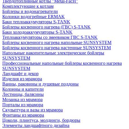
Твердотопливные котлы "Metal-FacH"
Комплектующие к котлам
Бойлеры и водонагреватели
Колонки водогрейные ERMAK
Баки теплоаккумуляторы S-TANK
Бойлеры косвенного нагрева (ГВС) S-TANK
Баки холодоаккумуляторы S-TANK
Теплоаккумуляторы со змеевиком ГВС S-TANK
Бойлеры косвенного нагрева напольные SUNSYSTEM
Бойлеры косвенного нагрева настенные SUNSYSTEM
Напольные накопительные электрические бойлеры
SUNSYSTEM
Профессиональные напольные бойлеры косвенного нагрева
SUNSYSTEM
Ландшафт и декор
Изделия из мрамора
Ванны, раковины и душевые поддоны
Колонны и капители
Лестницы, балясины
Мозаика из мрамора
Порталы из мрамора
Скульптура и вазы из мрамора
Фонтаны из мрамора
Цоколи, плинтуса, молдинги, бордюры
Элементы ландшафтного дизайна