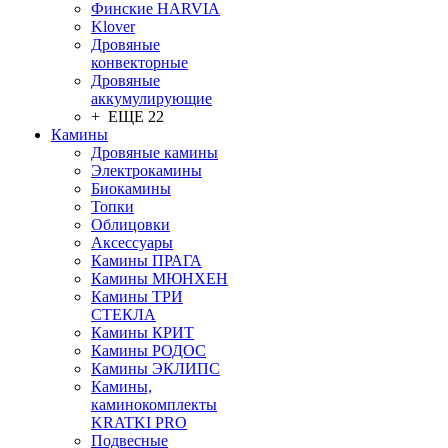
Финские HARVIA
Klover
Дровяные
конвекторные
Дровяные
аккумулирующие
+ ЕЩЕ 22
Камины
Дровяные камины
Электрокамины
Биокамины
Топки
Облицовки
Аксессуары
Камины ПРАГА
Камины МЮНХЕН
Камины ТРИ
СТЕКЛА
Камины КРИТ
Камины РОДОС
Камины ЭКЛИПС
Камины,
каминокомплекты
KRATKI PRO
Подвесные