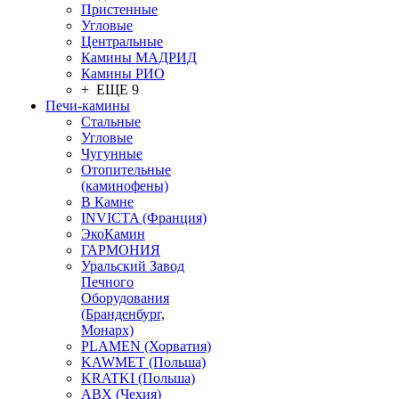
Пристенные
Угловые
Центральные
Камины МАДРИД
Камины РИО
+ ЕЩЕ 9
Печи-камины
Стальные
Угловые
Чугунные
Отопительные
(каминофены)
В Камне
INVICTA (Франция)
ЭкоКамин
ГАРМОНИЯ
Уральский Завод
Печного
Оборудования
(Бранденбург,
Монарх)
PLAMEN (Хорватия)
KAWMET (Польша)
KRATKI (Польша)
ABX (Чехия)