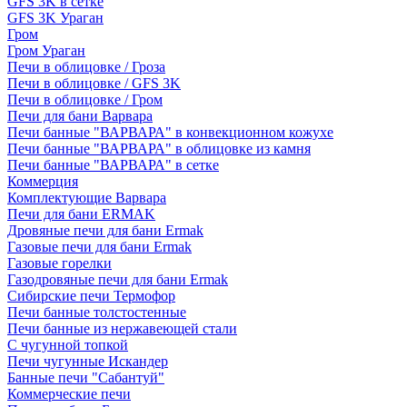
GFS 3K в сетке
GFS 3K Ураган
Гром
Гром Ураган
Печи в облицовке / Гроза
Печи в облицовке / GFS 3K
Печи в облицовке / Гром
Печи для бани Варвара
Печи банные "ВАРВАРА" в конвекционном кожухе
Печи банные "ВАРВАРА" в облицовке из камня
Печи банные "ВАРВАРА" в сетке
Коммерция
Комплектующие Варвара
Печи для бани ERMAK
Дровяные печи для бани Ermak
Газовые печи для бани Ermak
Газовые горелки
Газодровяные печи для бани Ermak
Сибирские печи Термофор
Печи банные толстостенные
Печи банные из нержавеющей стали
С чугунной топкой
Печи чугунные Искандер
Банные печи "Сабантуй"
Коммерческие печи