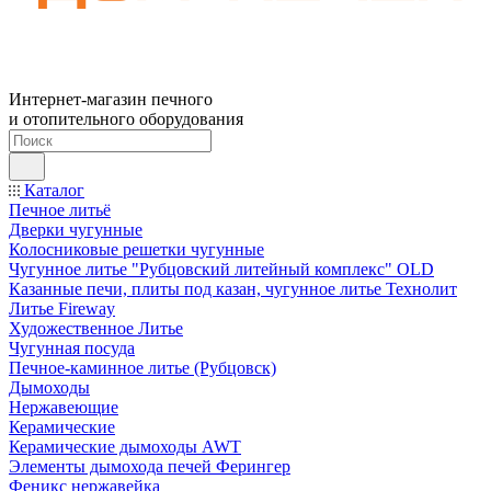
Интернет-магазин печного
и отопительного оборудования
Каталог
Печное литьё
Дверки чугунные
Колосниковые решетки чугунные
Чугунное литье "Рубцовский литейный комплекс" OLD
Казанные печи, плиты под казан, чугунное литье Технолит
Литье Fireway
Художественное Литье
Чугунная посуда
Печное-каминное литье (Рубцовск)
Дымоходы
Нержавеющие
Керамические
Керамические дымоходы AWT
Элементы дымохода печей Ферингер
Феникс нержавейка