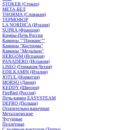
STOKER (Стокер)
МЕТА-БЕЛ
THORMA (Словакия)
ТЕРМОФОР
LA NORDICA (Италия)
SUPRA (Франция)
Кимры-Печь Россия
Камины ""Прованс""
Камины "Кострома"
Камины "Медальон"
HERGOM (Испания)
PANADERO (Испания)
LISEO (Германия-Чехия)
EDILKAMIN (Италия)
JOTUL (Норвегия)
MORSO (Дания)
KEDDY (Швеция)
FireBird (Россия)
Печь-камин EASYSTEAM
DEFRO (Польша)
Отопительно-варочные
Металлические
Чугунные
Пеллетные
С водяным контуром (Termo)