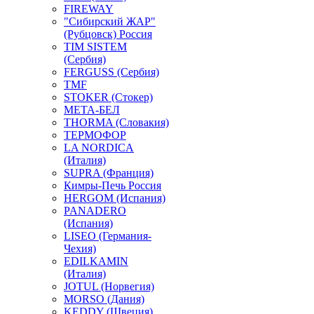
FIREWAY
"Сибирский ЖАР"
(Рубцовск) Россия
TIM SISTEM
(Сербия)
FERGUSS (Сербия)
TMF
STOKER (Стокер)
МЕТА-БЕЛ
THORMA (Словакия)
ТЕРМОФОР
LA NORDICA
(Италия)
SUPRA (Франция)
Кимры-Печь Россия
HERGOM (Испания)
PANADERO
(Испания)
LISEO (Германия-
Чехия)
EDILKAMIN
(Италия)
JOTUL (Норвегия)
MORSO (Дания)
KEDDY (Швеция)