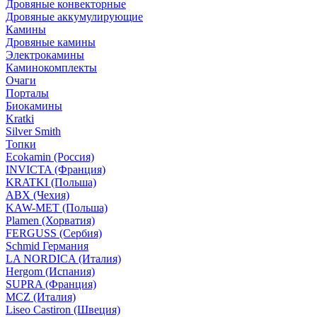
Дровяные конвекторные
Дровяные аккумулирующие
Камины
Дровяные камины
Электрокамины
Каминокомплекты
Очаги
Порталы
Биокамины
Kratki
Silver Smith
Топки
Ecokamin (Россия)
INVICTA (Франция)
KRATKI (Польша)
ABX (Чехия)
KAW-MET (Польша)
Plamen (Хорватия)
FERGUSS (Сербия)
Schmid Германия
LA NORDICA (Италия)
Hergom (Испания)
SUPRA (Франция)
MCZ (Италия)
Liseo Castiron (Швеция)