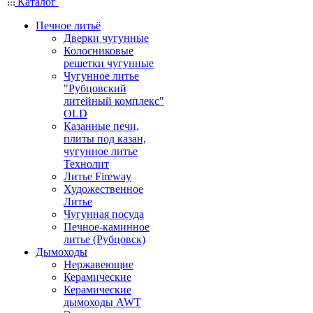
Каталог
Печное литьё
Дверки чугунные
Колосниковые
решетки чугунные
Чугунное литье
"Рубцовский
литейный комплекс"
OLD
Казанные печи,
плиты под казан,
чугунное литье
Технолит
Литье Fireway
Художественное
Литье
Чугунная посуда
Печное-каминное
литье (Рубцовск)
Дымоходы
Нержавеющие
Керамические
Керамические
дымоходы AWT