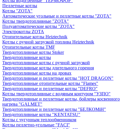
Котлы водогрейные "ТЕРМОФОР"
Пеллетные котлы
Котлы "ZOTA"
Автоматические угольные и пеллетные котлы "ZOTA"
Котлы твердотопливные "ZOTA"
Полуавтоматические котлы "ZOTA"
Электрокотлы ZOTA
Отопительные котлы Heiztechnik
Котлы с ручной загрузкой топлива Heiztechnik
Отопительные котлы TMF
Твердотопливные котлы Stoker
Твердотопливные котлы
Твердотопливные котлы с ручной загрузкой
Твердотопливные котлы длительного горения
Твердотопливные котлы на дровах
Твердотопливные и пеллетные котлы "HOT DRAGON"
Твердотопливные отопительные котлы "Flames"
Твердотопливные и пеллетные котлы "DEFRO"
Котлы твердотопливные с водяным контуром "УЗПО"
Твердотопливные и пеллетные котлы, бойлеры косвенного
нагрева "GALMET"
Твердотопливные и пеллетные котлы "БЕЛКОМiН"
Твердотопливные котлы "KENTATSU"
Котлы с чугунным теплообменником
Котлы пеллетно-угольные "FACI"