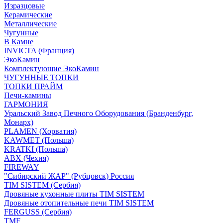
Изразцовые
Керамические
Металлические
Чугунные
В Камне
INVICTA (Франция)
ЭкоКамин
Комплектующие ЭкоКамин
ЧУГУННЫЕ ТОПКИ
ТОПКИ ПРАЙМ
Печи-камины
ГАРМОНИЯ
Уральский Завод Печного Оборудования (Бранденбург,
Монарх)
PLAMEN (Хорватия)
KAWMET (Польша)
KRATKI (Польша)
ABX (Чехия)
FIREWAY
"Сибирский ЖАР" (Рубцовск) Россия
TIM SISTEM (Сербия)
Дровяные кухонные плиты TIM SISTEM
Дровяные отопительные печи TIM SISTEM
FERGUSS (Сербия)
TMF