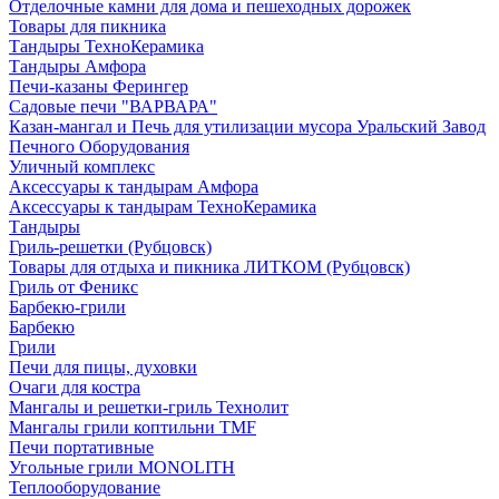
Отделочные камни для дома и пешеходных дорожек
Товары для пикника
Тандыры ТехноКерамика
Тандыры Амфора
Печи-казаны Ферингер
Садовые печи "ВАРВАРА"
Казан-мангал и Печь для утилизации мусора Уральский Завод
Печного Оборудования
Уличный комплекс
Аксессуары к тандырам Амфора
Аксессуары к тандырам ТехноКерамика
Тандыры
Гриль-решетки (Рубцовск)
Товары для отдыха и пикника ЛИТКОМ (Рубцовск)
Гриль от Феникс
Барбекю-грили
Барбекю
Грили
Печи для пицы, духовки
Очаги для костра
Мангалы и решетки-гриль Технолит
Мангалы грили коптильни TMF
Печи портативные
Угольные грили MONOLITH
Теплооборудование