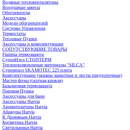
Водяные тепловентиляторы
Воздушные завесы
Обогреватели
Аксессуары
Модели обогревателей
Системы Управления
Термостаты
Тепловые Пушки
Аксессуары и комплектующие
СОПУТСТВУЮЩИЕ ТОВАРЫ
Flamma термозащита
СуперИзол СТОПТЕРМ
Теплоизоляционные материалы "SILCA"
Суперизол SKAMOTEC 225 плита
Комплектующие (экраны защитные и листы предтопочные)
Мастер флэш (скатная кровля)
Базальтовая термозащита
Паровая Пушка
Аксессуары для бани
Аксессуары Harvia
Ароматизаторы Harvia
Абажуры Harvia
К Дровяным Harvia
Косметика Harvia
Светильники Harvia