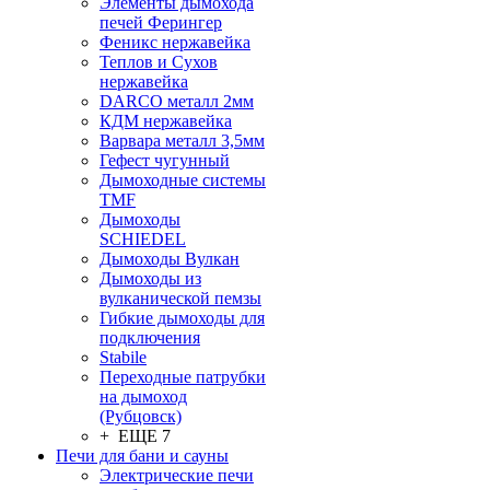
Элементы дымохода
печей Ферингер
Феникс нержавейка
Теплов и Сухов
нержавейка
DARCO металл 2мм
КДМ нержавейка
Варвара металл 3,5мм
Гефест чугунный
Дымоходные системы
TMF
Дымоходы
SCHIEDEL
Дымоходы Вулкан
Дымоходы из
вулканической пемзы
Гибкие дымоходы для
подключения
Stabile
Переходные патрубки
на дымоход
(Рубцовск)
+ ЕЩЕ 7
Печи для бани и сауны
Электрические печи