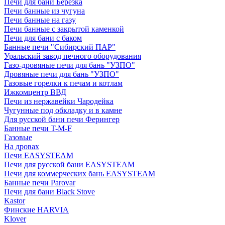
Печи для бани Березка
Печи банные из чугуна
Печи банные на газу
Печи банные с закрытой каменкой
Печи для бани с баком
Банные печи "Сибирский ПАР"
Уральский завод печного оборудования
Газо-дровяные печи для бань "УЗПО"
Дровяные печи для бань "УЗПО"
Газовые горелки к печам и котлам
Ижкомцентр ВВД
Печи из нержавейки Чародейка
Чугунные под обкладку и в камне
Для русской бани печи Ферингер
Банные печи T-M-F
Газовые
На дровах
Печи EASYSTEAM
Печи для русской бани EASYSTEAM
Печи для коммерческих бань EASYSTEAM
Банные печи Parovar
Печи для бани Black Stove
Kastor
Финские HARVIA
Klover