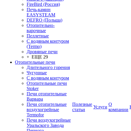
FireBird (Россия)
Печь-камин
EASYSTEAM
DEFRO (Польша)
Отопительно-
варочные
Пеллетные
С водяным контуром
(Termo)
Дровяные печи
+ ЕЩЕ 29
Отопительные печи
Длительного горения
Чугунные
C водяным контуром
Отопительные печи
Stoker
Печи отопительные
Варвара
Печи отопительные
Полезные
О
Услуги
воздухогрейные
статьи
компании
Termofor
Печи воздухогрейные
Уральского Завода
Печного