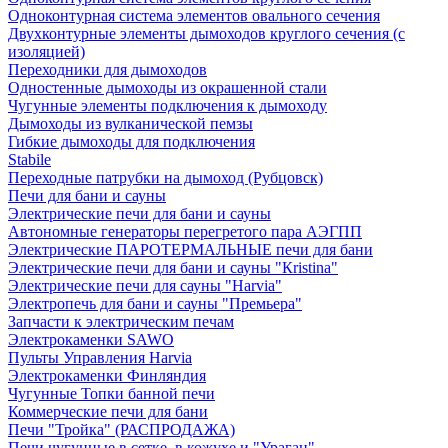
Одноконтурная система элементов овального сечения
Двухконтурные элементы дымоходов круглого сечения (с
изоляцией)
Переходники для дымоходов
Одностенные дымоходы из окрашенной стали
Чугунные элементы подключения к дымоходу
Дымоходы из вулканической пемзы
Гибкие дымоходы для подключения
Stabile
Переходные патрубки на дымоход (Рубцовск)
Печи для бани и сауны
Электрические печи для бани и сауны
Автономные генераторы перегретого пара АЭГПП
Электрические ПАРОТЕРМАЛЬНЫЕ печи для бани
Электрические печи для бани и сауны "Кristina"
Электрические печи для сауны "Harvia"
Электропечь для бани и сауны "Премьера"
Запчасти к электрическим печам
Электрокаменки SAWO
Пульты Управления Harvia
Электрокаменки Финляндия
Чугунные Топки банной печи
Коммерческие печи для бани
Печи "Тройка" (РАСПРОДАЖА)
Печи чугунные в сетке, в кожухе и "Ураган"