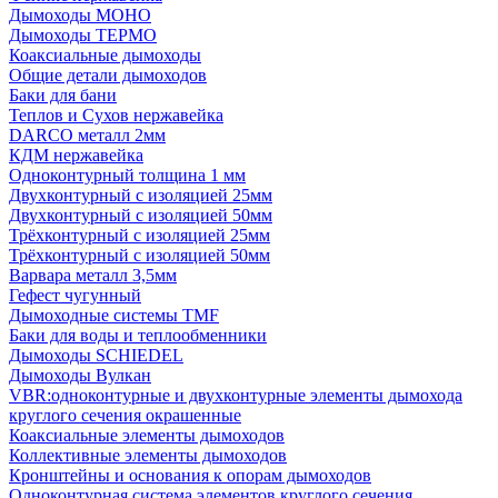
Дымоходы МОНО
Дымоходы ТЕРМО
Коаксиальные дымоходы
Общие детали дымоходов
Баки для бани
Теплов и Сухов нержавейка
DARCO металл 2мм
КДМ нержавейка
Одноконтурный толщина 1 мм
Двухконтурный с изоляцией 25мм
Двухконтурный с изоляцией 50мм
Трёхконтурный с изоляцией 25мм
Трёхконтурный с изоляцией 50мм
Варвара металл 3,5мм
Гефест чугунный
Дымоходные системы TMF
Баки для воды и теплообменники
Дымоходы SCHIEDEL
Дымоходы Вулкан
VBR:одноконтурные и двухконтурные элементы дымохода
круглого сечения окрашенные
Коаксиальные элементы дымоходов
Коллективные элементы дымоходов
Кронштейны и основания к опорам дымоходов
Одноконтурная система элементов круглого сечения