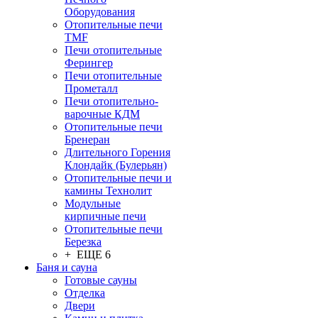
Оборудования
Отопительные печи
TMF
Печи отопительные
Ферингер
Печи отопительные
Прометалл
Печи отопительно-
варочные КДМ
Отопительные печи
Бренеран
Длительного Горения
Клондайк (Булерьян)
Отопительные печи и
камины Технолит
Модульные
кирпичные печи
Отопительные печи
Березка
+ ЕЩЕ 6
Баня и сауна
Готовые сауны
Отделка
Двери