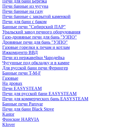
Печи для бани Березка
Печи банные из чугуна
Печи банные на газу
Печи банные с закрытой каменкой
Печи для бани с баком
Банные печи "Сибирский ПАР"
Уральский завод печного оборудования
Газо-дровяные печи для бань "УЗПО"
Дровяные печи для бань "УЗПО"
Газовые горелки к печам и котлам
Ижкомцентр ВВД
Печи из нержавейки Чародейка
Чугунные под обкладку и в камне
Для русской бани печи Ферингер
Банные печи T-M-F
Газовые
На дровах
Печи EASYSTEAM
Печи для русской бани EASYSTEAM
Печи для коммерческих бань EASYSTEAM
Банные печи Parovar
Печи для бани Black Stove
Kastor
Финские HARVIA
Klover