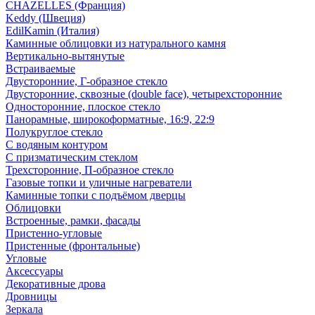
CHAZELLES (Франция)
Keddy (Швеция)
EdilKamin (Италия)
Каминные облицовки из натурального камня
Вертикально-вытянутые
Встраиваемые
Двусторонние, Г-образное стекло
Двусторонние, сквозные (double face), четырехсторонние
Односторонние, плоское стекло
Панорамные, широкоформатные, 16:9, 22:9
Полукруглое стекло
С водяным контуром
С призматическим стеклом
Трехсторонние, П-образное стекло
Газовые топки и уличные нагреватели
Каминные топки с подъёмом дверцы
Облицовки
Встроенные, рамки, фасады
Пристенно-угловые
Пристенные (фронтальные)
Угловые
Аксессуары
Декоративные дрова
Дровницы
Зеркала