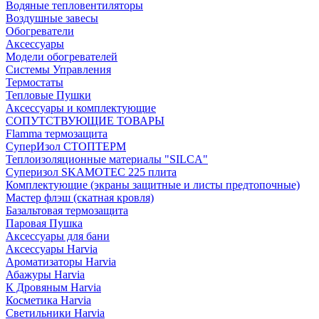
Водяные тепловентиляторы
Воздушные завесы
Обогреватели
Аксессуары
Модели обогревателей
Системы Управления
Термостаты
Тепловые Пушки
Аксессуары и комплектующие
СОПУТСТВУЮЩИЕ ТОВАРЫ
Flamma термозащита
СуперИзол СТОПТЕРМ
Теплоизоляционные материалы "SILCA"
Суперизол SKAMOTEC 225 плита
Комплектующие (экраны защитные и листы предтопочные)
Мастер флэш (скатная кровля)
Базальтовая термозащита
Паровая Пушка
Аксессуары для бани
Аксессуары Harvia
Ароматизаторы Harvia
Абажуры Harvia
К Дровяным Harvia
Косметика Harvia
Светильники Harvia