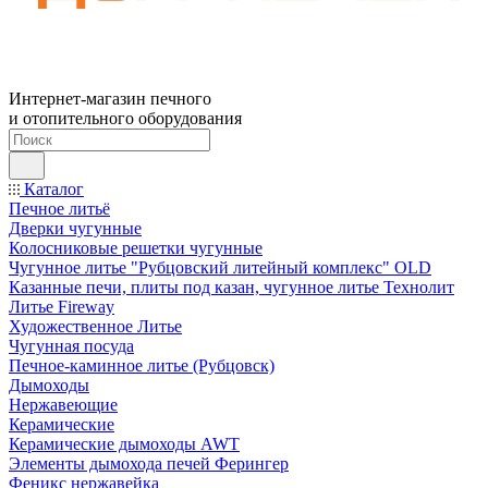
Интернет-магазин печного
и отопительного оборудования
Каталог
Печное литьё
Дверки чугунные
Колосниковые решетки чугунные
Чугунное литье "Рубцовский литейный комплекс" OLD
Казанные печи, плиты под казан, чугунное литье Технолит
Литье Fireway
Художественное Литье
Чугунная посуда
Печное-каминное литье (Рубцовск)
Дымоходы
Нержавеющие
Керамические
Керамические дымоходы AWT
Элементы дымохода печей Ферингер
Феникс нержавейка