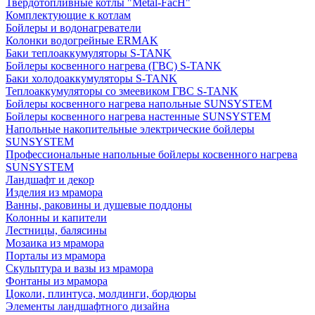
Твердотопливные котлы "Metal-FacH"
Комплектующие к котлам
Бойлеры и водонагреватели
Колонки водогрейные ERMAK
Баки теплоаккумуляторы S-TANK
Бойлеры косвенного нагрева (ГВС) S-TANK
Баки холодоаккумуляторы S-TANK
Теплоаккумуляторы со змеевиком ГВС S-TANK
Бойлеры косвенного нагрева напольные SUNSYSTEM
Бойлеры косвенного нагрева настенные SUNSYSTEM
Напольные накопительные электрические бойлеры
SUNSYSTEM
Профессиональные напольные бойлеры косвенного нагрева
SUNSYSTEM
Ландшафт и декор
Изделия из мрамора
Ванны, раковины и душевые поддоны
Колонны и капители
Лестницы, балясины
Мозаика из мрамора
Порталы из мрамора
Скульптура и вазы из мрамора
Фонтаны из мрамора
Цоколи, плинтуса, молдинги, бордюры
Элементы ландшафтного дизайна