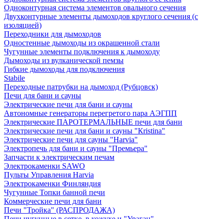
Одноконтурная система элементов овального сечения
Двухконтурные элементы дымоходов круглого сечения (с
изоляцией)
Переходники для дымоходов
Одностенные дымоходы из окрашенной стали
Чугунные элементы подключения к дымоходу
Дымоходы из вулканической пемзы
Гибкие дымоходы для подключения
Stabile
Переходные патрубки на дымоход (Рубцовск)
Печи для бани и сауны
Электрические печи для бани и сауны
Автономные генераторы перегретого пара АЭГПП
Электрические ПАРОТЕРМАЛЬНЫЕ печи для бани
Электрические печи для бани и сауны "Кristina"
Электрические печи для сауны "Harvia"
Электропечь для бани и сауны "Премьера"
Запчасти к электрическим печам
Электрокаменки SAWO
Пульты Управления Harvia
Электрокаменки Финляндия
Чугунные Топки банной печи
Коммерческие печи для бани
Печи "Тройка" (РАСПРОДАЖА)
Печи чугунные в сетке, в кожухе и "Ураган"