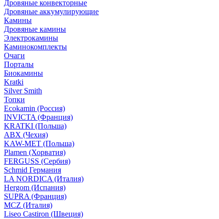
Дровяные конвекторные
Дровяные аккумулирующие
Камины
Дровяные камины
Электрокамины
Каминокомплекты
Очаги
Порталы
Биокамины
Kratki
Silver Smith
Топки
Ecokamin (Россия)
INVICTA (Франция)
KRATKI (Польша)
ABX (Чехия)
KAW-MET (Польша)
Plamen (Хорватия)
FERGUSS (Сербия)
Schmid Германия
LA NORDICA (Италия)
Hergom (Испания)
SUPRA (Франция)
MCZ (Италия)
Liseo Castiron (Швеция)