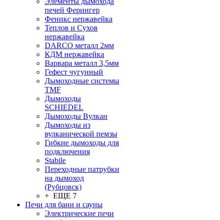
Элементы дымохода
печей Ферингер
Феникс нержавейка
Теплов и Сухов
нержавейка
DARCO металл 2мм
КДМ нержавейка
Варвара металл 3,5мм
Гефест чугунный
Дымоходные системы
TMF
Дымоходы
SCHIEDEL
Дымоходы Вулкан
Дымоходы из
вулканической пемзы
Гибкие дымоходы для
подключения
Stabile
Переходные патрубки
на дымоход
(Рубцовск)
+ ЕЩЕ 7
Печи для бани и сауны
Электрические печи