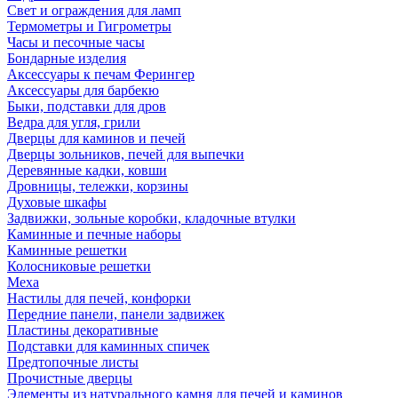
Свет и ограждения для ламп
Термометры и Гигрометры
Часы и песочные часы
Бондарные изделия
Аксессуары к печам Ферингер
Аксессуары для барбекю
Быки, подставки для дров
Ведра для угля, грили
Дверцы для каминов и печей
Дверцы зольников, печей для выпечки
Деревянные кадки, ковши
Дровницы, тележки, корзины
Духовые шкафы
Задвижки, зольные коробки, кладочные втулки
Каминные и печные наборы
Каминные решетки
Колосниковые решетки
Меха
Настилы для печей, конфорки
Передние панели, панели задвижек
Пластины декоративные
Подставки для каминных спичек
Предтопочные листы
Прочистные дверцы
Элементы из натурального камня для печей и каминов