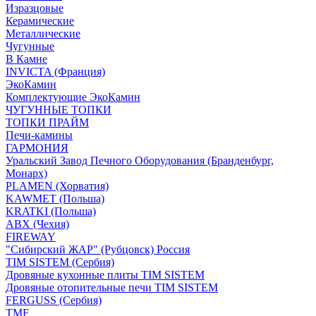
Изразцовые
Керамические
Металлические
Чугунные
В Камне
INVICTA (Франция)
ЭкоКамин
Комплектующие ЭкоКамин
ЧУГУННЫЕ ТОПКИ
ТОПКИ ПРАЙМ
Печи-камины
ГАРМОНИЯ
Уральский Завод Печного Оборудования (Бранденбург,
Монарх)
PLAMEN (Хорватия)
KAWMET (Польша)
KRATKI (Польша)
ABX (Чехия)
FIREWAY
"Сибирский ЖАР" (Рубцовск) Россия
TIM SISTEM (Сербия)
Дровяные кухонные плиты TIM SISTEM
Дровяные отопительные печи TIM SISTEM
FERGUSS (Сербия)
TMF