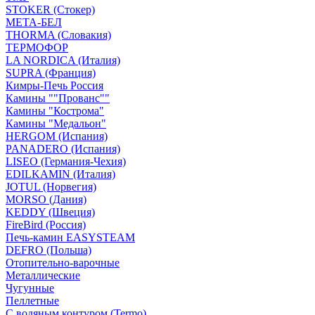
STOKER (Стокер)
МЕТА-БЕЛ
THORMA (Словакия)
ТЕРМОФОР
LA NORDICA (Италия)
SUPRA (Франция)
Кимры-Печь Россия
Камины ""Прованс""
Камины "Кострома"
Камины "Медальон"
HERGOM (Испания)
PANADERO (Испания)
LISEO (Германия-Чехия)
EDILKAMIN (Италия)
JOTUL (Норвегия)
MORSO (Дания)
KEDDY (Швеция)
FireBird (Россия)
Печь-камин EASYSTEAM
DEFRO (Польша)
Отопительно-варочные
Металлические
Чугунные
Пеллетные
С водяным контуром (Termo)