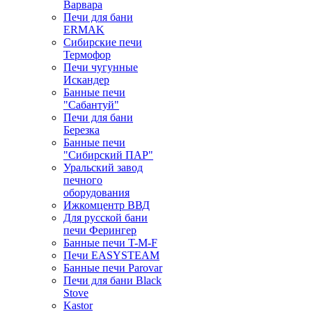
Варвара
Печи для бани
ERMAK
Сибирские печи
Термофор
Печи чугунные
Искандер
Банные печи
"Сабантуй"
Печи для бани
Березка
Банные печи
"Сибирский ПАР"
Уральский завод
печного
оборудования
Ижкомцентр ВВД
Для русской бани
печи Ферингер
Банные печи T-M-F
Печи EASYSTEAM
Банные печи Parovar
Печи для бани Black
Stove
Kastor