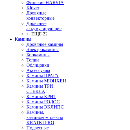
Финские HARVIA
Klover
Дровяные
конвекторные
Дровяные
аккумулирующие
+ ЕЩЕ 22
Камины
Дровяные камины
Электрокамины
Биокамины
Топки
Облицовки
Аксессуары
Камины ПРАГА
Камины МЮНХЕН
Камины ТРИ
СТЕКЛА
Камины КРИТ
Камины РОДОС
Камины ЭКЛИПС
Камины,
каминокомплекты
KRATKI PRO
Подвесные