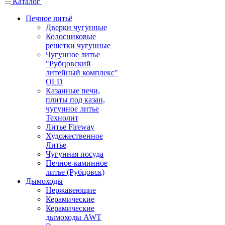
Каталог
Печное литьё
Дверки чугунные
Колосниковые
решетки чугунные
Чугунное литье
"Рубцовский
литейный комплекс"
OLD
Казанные печи,
плиты под казан,
чугунное литье
Технолит
Литье Fireway
Художественное
Литье
Чугунная посуда
Печное-каминное
литье (Рубцовск)
Дымоходы
Нержавеющие
Керамические
Керамические
дымоходы AWT