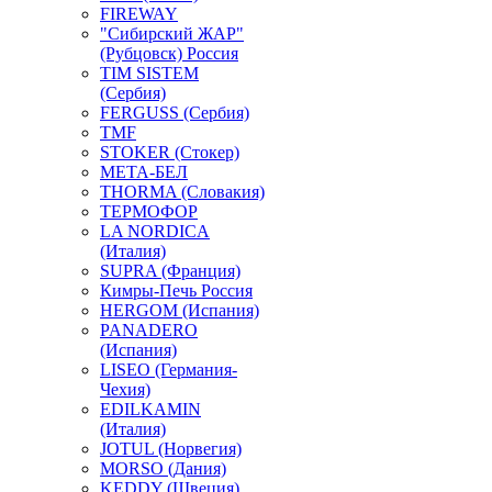
FIREWAY
"Сибирский ЖАР"
(Рубцовск) Россия
TIM SISTEM
(Сербия)
FERGUSS (Сербия)
TMF
STOKER (Стокер)
МЕТА-БЕЛ
THORMA (Словакия)
ТЕРМОФОР
LA NORDICA
(Италия)
SUPRA (Франция)
Кимры-Печь Россия
HERGOM (Испания)
PANADERO
(Испания)
LISEO (Германия-
Чехия)
EDILKAMIN
(Италия)
JOTUL (Норвегия)
MORSO (Дания)
KEDDY (Швеция)