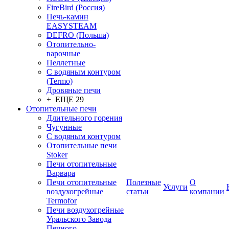
FireBird (Россия)
Печь-камин
EASYSTEAM
DEFRO (Польша)
Отопительно-
варочные
Пеллетные
С водяным контуром
(Termo)
Дровяные печи
+ ЕЩЕ 29
Отопительные печи
Длительного горения
Чугунные
C водяным контуром
Отопительные печи
Stoker
Печи отопительные
Варвара
Печи отопительные
Полезные
О
Услуги
воздухогрейные
статьи
компании
Termofor
Печи воздухогрейные
Уральского Завода
Печного