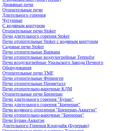
Дровяные печи
Отопительные печи
Длительного горения
Чугунные
C водяным контуром
Отопительные печи Stoker
Печи длительного горения Stoker
Печи отопительные Stoker с водяным контуром
Садовые печи Stoker
Печи отопительные Варвара
Печи отопительные воздухогрейные Termofor
Печи воздухогрейные Уральского Завода Печного
Оборудования
Отопительные печи TMF
Печи отопительные Ферингер
Печи отопительные Прометалл
Печи отопительно-варочные КДМ
Отопительные печи Бренеран
Печи длительного горения "Буран"
Печи длительного горения "Бренеран"
Печи водяного отопления "Бренеран-Акватэн"
Печи отопительно-варочные "Бренеран"
Печи Буран-Акватэн
Длительного Горения Клондайк (Булерьян)
Отопительные печи и камины Технолит