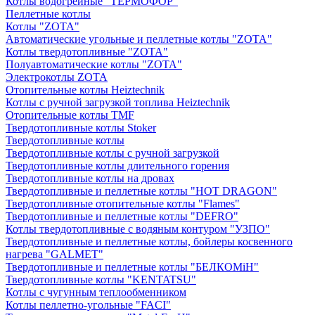
Котлы водогрейные "ТЕРМОФОР"
Пеллетные котлы
Котлы "ZOTA"
Автоматические угольные и пеллетные котлы "ZOTA"
Котлы твердотопливные "ZOTA"
Полуавтоматические котлы "ZOTA"
Электрокотлы ZOTA
Отопительные котлы Heiztechnik
Котлы с ручной загрузкой топлива Heiztechnik
Отопительные котлы TMF
Твердотопливные котлы Stoker
Твердотопливные котлы
Твердотопливные котлы с ручной загрузкой
Твердотопливные котлы длительного горения
Твердотопливные котлы на дровах
Твердотопливные и пеллетные котлы "HOT DRAGON"
Твердотопливные отопительные котлы "Flames"
Твердотопливные и пеллетные котлы "DEFRO"
Котлы твердотопливные с водяным контуром "УЗПО"
Твердотопливные и пеллетные котлы, бойлеры косвенного
нагрева "GALMET"
Твердотопливные и пеллетные котлы "БЕЛКОМiН"
Твердотопливные котлы "KENTATSU"
Котлы с чугунным теплообменником
Котлы пеллетно-угольные "FACI"