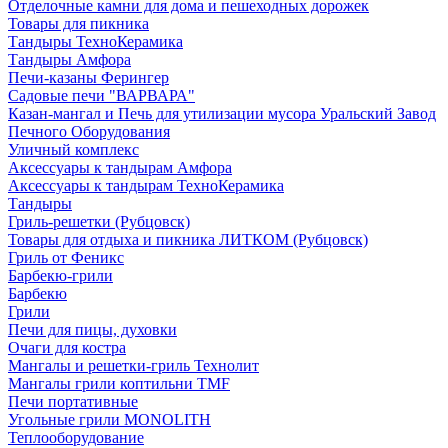
Отделочные камни для дома и пешеходных дорожек
Товары для пикника
Тандыры ТехноКерамика
Тандыры Амфора
Печи-казаны Ферингер
Садовые печи "ВАРВАРА"
Казан-мангал и Печь для утилизации мусора Уральский Завод
Печного Оборудования
Уличный комплекс
Аксессуары к тандырам Амфора
Аксессуары к тандырам ТехноКерамика
Тандыры
Гриль-решетки (Рубцовск)
Товары для отдыха и пикника ЛИТКОМ (Рубцовск)
Гриль от Феникс
Барбекю-грили
Барбекю
Грили
Печи для пицы, духовки
Очаги для костра
Мангалы и решетки-гриль Технолит
Мангалы грили коптильни TMF
Печи портативные
Угольные грили MONOLITH
Теплооборудование