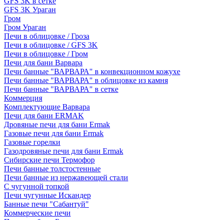
GFS 3K в сетке
GFS 3K Ураган
Гром
Гром Ураган
Печи в облицовке / Гроза
Печи в облицовке / GFS 3K
Печи в облицовке / Гром
Печи для бани Варвара
Печи банные "ВАРВАРА" в конвекционном кожухе
Печи банные "ВАРВАРА" в облицовке из камня
Печи банные "ВАРВАРА" в сетке
Коммерция
Комплектующие Варвара
Печи для бани ERMAK
Дровяные печи для бани Ermak
Газовые печи для бани Ermak
Газовые горелки
Газодровяные печи для бани Ermak
Сибирские печи Термофор
Печи банные толстостенные
Печи банные из нержавеющей стали
С чугунной топкой
Печи чугунные Искандер
Банные печи "Сабантуй"
Коммерческие печи