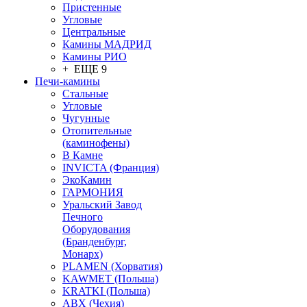
Пристенные
Угловые
Центральные
Камины МАДРИД
Камины РИО
+ ЕЩЕ 9
Печи-камины
Стальные
Угловые
Чугунные
Отопительные
(каминофены)
В Камне
INVICTA (Франция)
ЭкоКамин
ГАРМОНИЯ
Уральский Завод
Печного
Оборудования
(Бранденбург,
Монарх)
PLAMEN (Хорватия)
KAWMET (Польша)
KRATKI (Польша)
ABX (Чехия)