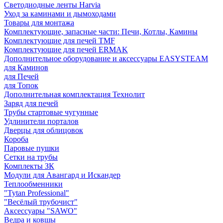
Светодиодные ленты Harvia
Уход за каминами и дымоходами
Товары для монтажа
Комплектующие, запасные части: Печи, Котлы, Камины
Комплектующие для печей TMF
Комплектующие для печей ERMAK
Дополнительное оборудование и аксессуары EASYSTEAM
для Каминов
для Печей
для Топок
Дополнительная комплектация Технолит
Заряд для печей
Трубы стартовые чугунные
Удлинители порталов
Дверцы для облицовок
Короба
Паровые пушки
Сетки на трубы
Комплекты ЗК
Модули для Авангард и Искандер
Теплообменники
"Tytan Professional"
"Весёлый трубочист"
Аксессуары "SAWO"
Ведра и ковшы