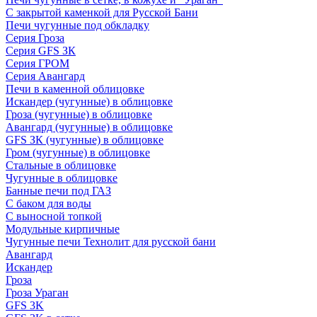
С закрытой каменкой для Русской Бани
Печи чугунные под обкладку
Серия Гроза
Серия GFS ЗК
Серия ГРОМ
Серия Авангард
Печи в каменной облицовке
Искандер (чугунные) в облицовке
Гроза (чугунные) в облицовке
Авангард (чугунные) в облицовке
GFS ЗК (чугунные) в облицовке
Гром (чугунные) в облицовке
Стальные в облицовке
Чугунные в облицовке
Банные печи под ГАЗ
С баком для воды
С выносной топкой
Модульные кирпичные
Чугунные печи Технолит для русской бани
Авангард
Искандер
Гроза
Гроза Ураган
GFS 3K