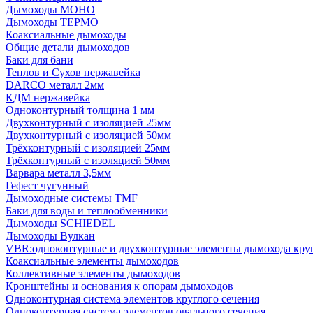
Дымоходы МОНО
Дымоходы ТЕРМО
Коаксиальные дымоходы
Общие детали дымоходов
Баки для бани
Теплов и Сухов нержавейка
DARCO металл 2мм
КДМ нержавейка
Одноконтурный толщина 1 мм
Двухконтурный с изоляцией 25мм
Двухконтурный с изоляцией 50мм
Трёхконтурный с изоляцией 25мм
Трёхконтурный с изоляцией 50мм
Варвара металл 3,5мм
Гефест чугунный
Дымоходные системы TMF
Баки для воды и теплообменники
Дымоходы SCHIEDEL
Дымоходы Вулкан
VBR:одноконтурные и двухконтурные элементы дымохода кру
Коаксиальные элементы дымоходов
Коллективные элементы дымоходов
Кронштейны и основания к опорам дымоходов
Одноконтурная система элементов круглого сечения
Одноконтурная система элементов овального сечения