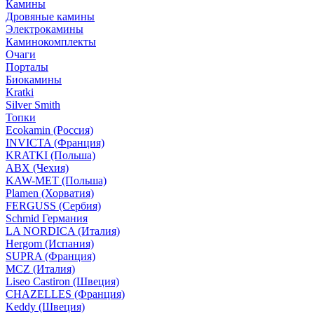
Камины
Дровяные камины
Электрокамины
Каминокомплекты
Очаги
Порталы
Биокамины
Kratki
Silver Smith
Топки
Ecokamin (Россия)
INVICTA (Франция)
KRATKI (Польша)
ABX (Чехия)
KAW-MET (Польша)
Plamen (Хорватия)
FERGUSS (Сербия)
Schmid Германия
LA NORDICA (Италия)
Hergom (Испания)
SUPRA (Франция)
MCZ (Италия)
Liseo Castiron (Швеция)
CHAZELLES (Франция)
Keddy (Швеция)