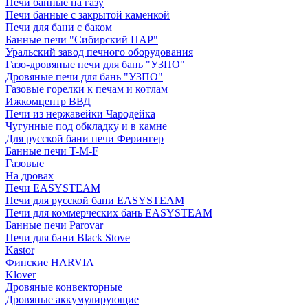
Печи банные на газу
Печи банные с закрытой каменкой
Печи для бани с баком
Банные печи "Сибирский ПАР"
Уральский завод печного оборудования
Газо-дровяные печи для бань "УЗПО"
Дровяные печи для бань "УЗПО"
Газовые горелки к печам и котлам
Ижкомцентр ВВД
Печи из нержавейки Чародейка
Чугунные под обкладку и в камне
Для русской бани печи Ферингер
Банные печи T-M-F
Газовые
На дровах
Печи EASYSTEAM
Печи для русской бани EASYSTEAM
Печи для коммерческих бань EASYSTEAM
Банные печи Parovar
Печи для бани Black Stove
Kastor
Финские HARVIA
Klover
Дровяные конвекторные
Дровяные аккумулирующие