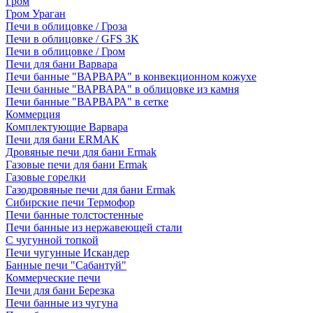
Гром
Гром Ураган
Печи в облицовке / Гроза
Печи в облицовке / GFS 3K
Печи в облицовке / Гром
Печи для бани Варвара
Печи банные "ВАРВАРА" в конвекционном кожухе
Печи банные "ВАРВАРА" в облицовке из камня
Печи банные "ВАРВАРА" в сетке
Коммерция
Комплектующие Варвара
Печи для бани ERMAK
Дровяные печи для бани Ermak
Газовые печи для бани Ermak
Газовые горелки
Газодровяные печи для бани Ermak
Сибирские печи Термофор
Печи банные толстостенные
Печи банные из нержавеющей стали
С чугунной топкой
Печи чугунные Искандер
Банные печи "Сабантуй"
Коммерческие печи
Печи для бани Березка
Печи банные из чугуна