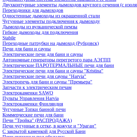
Двухконтурные элементы дымоходов круглого сечения (с изол
Переходники для дымоходов
Одностенные дымоходы из окрашенной стали
Чугунные элементы подключения к дымоходу
Дымоходы из вулканической пемзы
Гибкие дымоходы для подключения
Stabile
Переходные патрубки на дымоход (Рубцовск)
Печи для бани и сауны
Электрические печи для бани и сауны
Автономные генераторы перегретого пара АЭГПП
Электрические ПАРОТЕРМАЛЬНЫЕ печи для бани
Электрические печи для бани и сауны "Кristina"
Электрические печи для сауны "Harvia"
Электропечь для бани и сауны "Премьера"
Запчасти к электрическим печам
Электрокаменки SAWO
Пульты Управления Harvia
Электрокаменки Финляндия
Чугунные Топки банной печи
Коммерческие печи для бани
Печи "Тройка" (РАСПРОДАЖА)
Печи чугунные в сетке, в кожухе и "Ураган"
С закрытой каменкой для Русской Бани
Печи чугунные под обкладку