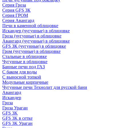
Серия Гроза
Серия GFS ЗК
Серия ГРОМ
Серия Авангард
Печи в каменной облицовке
Искандер (чугунные) в облицовке
Гроза (чугунные) в облицовке
Авангард (чугунные) в облицовке
GFS ЗК (чугунные) в облицовке
Гром (чугунные) в облицовке
Стальные в облицовке
Чугунные в облицовке
Банные печи под ГАЗ
С баком для воды
С выносной топкой
Модульные кирпичные
Чугунные печи Технолит для русской бани
Авангард
Искандер
Гроза
Гроза Ураган
GFS 3K
GFS 3K в сетке
GFS 3K Ураган