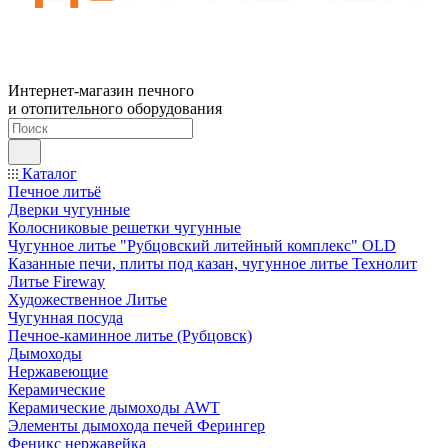
Интернет-магазин печного
и отопительного оборудования
Каталог
Печное литьё
Дверки чугунные
Колосниковые решетки чугунные
Чугунное литье "Рубцовский литейный комплекс" OLD
Казанные печи, плиты под казан, чугунное литье Технолит
Литье Fireway
Художественное Литье
Чугунная посуда
Печное-каминное литье (Рубцовск)
Дымоходы
Нержавеющие
Керамические
Керамические дымоходы AWT
Элементы дымохода печей Ферингер
Феникс нержавейка