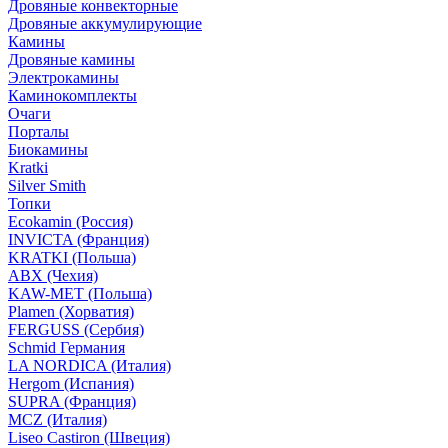
Дровяные конвекторные
Дровяные аккумулирующие
Камины
Дровяные камины
Электрокамины
Каминокомплекты
Очаги
Порталы
Биокамины
Kratki
Silver Smith
Топки
Ecokamin (Россия)
INVICTA (Франция)
KRATKI (Польша)
ABX (Чехия)
KAW-MET (Польша)
Plamen (Хорватия)
FERGUSS (Сербия)
Schmid Германия
LA NORDICA (Италия)
Hergom (Испания)
SUPRA (Франция)
MCZ (Италия)
Liseo Castiron (Швеция)