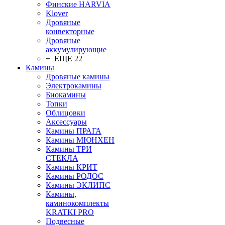
Финские HARVIA
Klover
Дровяные
конвекторные
Дровяные
аккумулирующие
+ ЕЩЕ 22
Камины
Дровяные камины
Электрокамины
Биокамины
Топки
Облицовки
Аксессуары
Камины ПРАГА
Камины МЮНХЕН
Камины ТРИ
СТЕКЛА
Камины КРИТ
Камины РОДОС
Камины ЭКЛИПС
Камины,
каминокомплекты
KRATKI PRO
Подвесные