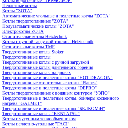
Котлы водогрейные "ТЕРМОФОР"
Пеллетные котлы
Котлы "ZOTA"
Автоматические угольные и пеллетные котлы "ZOTA"
Котлы твердотопливные "ZOTA"
Полуавтоматические котлы "ZOTA"
Электрокотлы ZOTA
Отопительные котлы Heiztechnik
Котлы с ручной загрузкой топлива Heiztechnik
Отопительные котлы TMF
Твердотопливные котлы Stoker
Твердотопливные котлы
Твердотопливные котлы с ручной загрузкой
Твердотопливные котлы длительного горения
Твердотопливные котлы на дровах
Твердотопливные и пеллетные котлы "HOT DRAGON"
Твердотопливные отопительные котлы "Flames"
Твердотопливные и пеллетные котлы "DEFRO"
Котлы твердотопливные с водяным контуром "УЗПО"
Твердотопливные и пеллетные котлы, бойлеры косвенного
нагрева "GALMET"
Твердотопливные и пеллетные котлы "БЕЛКОМiН"
Твердотопливные котлы "KENTATSU"
Котлы с чугунным теплообменником
Котлы пеллетно-угольные "FACI"