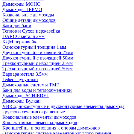
Дымоходы МОНО
Дымоходы ТЕРМО
Коаксиальные дымоходы
Общие детали дымоходов
Баки для бани
Теплов и Сухов нержавейка
DARCO металл 2мм
КДМ нержавейка
Одноконтурный толщина 1 мм
Двухконтурный с изоляцией 25мм
Двухконтурный с изоляцией 50мм
Трёхконтурный с изоляцией 25мм
Трёхконтурный с изоляцией 50мм
Варвара металл 3,5мм
Гефест чугунный
Дымоходные системы TMF
Баки для воды и теплообменники
Дымоходы SCHIEDEL
Дымоходы Вулкан
VBR:одноконтурные и двухконтурные элементы дымохода
круглого сечения окрашенные
Коаксиальные элементы дымоходов
Коллективные элементы дымоходов
Кронштейны и основания к опорам дымоходов
Одноконтурная система элементов круглого сечения