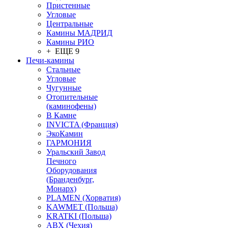
Пристенные
Угловые
Центральные
Камины МАДРИД
Камины РИО
+ ЕЩЕ 9
Печи-камины
Стальные
Угловые
Чугунные
Отопительные
(каминофены)
В Камне
INVICTA (Франция)
ЭкоКамин
ГАРМОНИЯ
Уральский Завод
Печного
Оборудования
(Бранденбург,
Монарх)
PLAMEN (Хорватия)
KAWMET (Польша)
KRATKI (Польша)
ABX (Чехия)