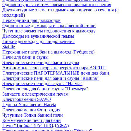
Одноконтурная система элементов овального сечения
Двухконтурные элементы дымоходов круглого сечения (с
изоляцией)
Переходники для дымоходов
Одностенные дымоходы из окрашенной стали
Чугунные элементы подключения к дымоходу
Дымоходы из вулканической пемзы
Гибкие дымоходы для подключения
Stabile
Переходные патрубки на дымоход (Рубцовск)
Печи для бани и сауны
Электрические печи для бани и сауны
Автономные генераторы перегретого пара АЭГПП
Электрические ПАРОТЕРМАЛЬНЫЕ печи для бани
Электрические печи для бани и сауны "Кristina"
Электрические печи для сауны "Harvia"
Электропечь для бани и сауны "Премьера"
Запчасти к электрическим печам
Электрокаменки SAWO
Пульты Управления Harvia
Электрокаменки Финляндия
Чугунные Топки банной печи
Коммерческие печи для бани
Печи "Тройка" (РАСПРОДАЖА)
Печи чугунные в сетке, в кожухе и "Ураган"