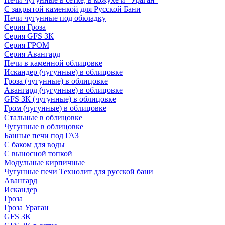
С закрытой каменкой для Русской Бани
Печи чугунные под обкладку
Серия Гроза
Серия GFS ЗК
Серия ГРОМ
Серия Авангард
Печи в каменной облицовке
Искандер (чугунные) в облицовке
Гроза (чугунные) в облицовке
Авангард (чугунные) в облицовке
GFS ЗК (чугунные) в облицовке
Гром (чугунные) в облицовке
Стальные в облицовке
Чугунные в облицовке
Банные печи под ГАЗ
С баком для воды
С выносной топкой
Модульные кирпичные
Чугунные печи Технолит для русской бани
Авангард
Искандер
Гроза
Гроза Ураган
GFS 3K