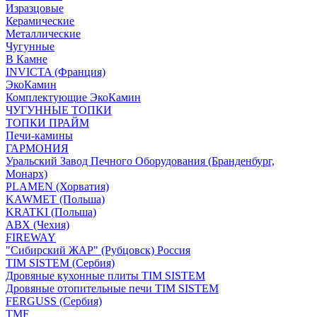
Изразцовые
Керамические
Металлические
Чугунные
В Камне
INVICTA (Франция)
ЭкоКамин
Комплектующие ЭкоКамин
ЧУГУННЫЕ ТОПКИ
ТОПКИ ПРАЙМ
Печи-камины
ГАРМОНИЯ
Уральский Завод Печного Оборудования (Бранденбург,
Монарх)
PLAMEN (Хорватия)
KAWMET (Польша)
KRATKI (Польша)
ABX (Чехия)
FIREWAY
"Сибирский ЖАР" (Рубцовск) Россия
TIM SISTEM (Сербия)
Дровяные кухонные плиты TIM SISTEM
Дровяные отопительные печи TIM SISTEM
FERGUSS (Сербия)
TMF