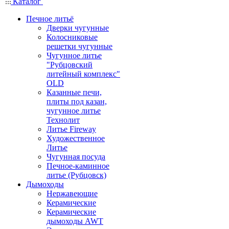
Каталог
Печное литьё
Дверки чугунные
Колосниковые
решетки чугунные
Чугунное литье
"Рубцовский
литейный комплекс"
OLD
Казанные печи,
плиты под казан,
чугунное литье
Технолит
Литье Fireway
Художественное
Литье
Чугунная посуда
Печное-каминное
литье (Рубцовск)
Дымоходы
Нержавеющие
Керамические
Керамические
дымоходы AWT