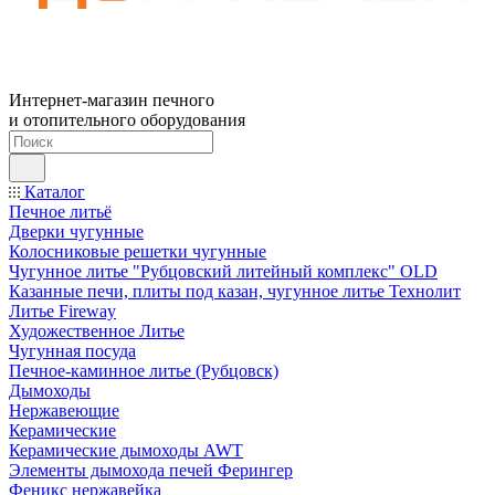
Интернет-магазин печного
и отопительного оборудования
Каталог
Печное литьё
Дверки чугунные
Колосниковые решетки чугунные
Чугунное литье "Рубцовский литейный комплекс" OLD
Казанные печи, плиты под казан, чугунное литье Технолит
Литье Fireway
Художественное Литье
Чугунная посуда
Печное-каминное литье (Рубцовск)
Дымоходы
Нержавеющие
Керамические
Керамические дымоходы AWT
Элементы дымохода печей Ферингер
Феникс нержавейка