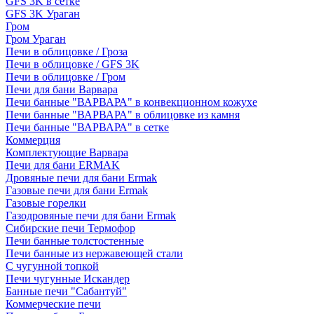
GFS 3K в сетке
GFS 3K Ураган
Гром
Гром Ураган
Печи в облицовке / Гроза
Печи в облицовке / GFS 3K
Печи в облицовке / Гром
Печи для бани Варвара
Печи банные "ВАРВАРА" в конвекционном кожухе
Печи банные "ВАРВАРА" в облицовке из камня
Печи банные "ВАРВАРА" в сетке
Коммерция
Комплектующие Варвара
Печи для бани ERMAK
Дровяные печи для бани Ermak
Газовые печи для бани Ermak
Газовые горелки
Газодровяные печи для бани Ermak
Сибирские печи Термофор
Печи банные толстостенные
Печи банные из нержавеющей стали
С чугунной топкой
Печи чугунные Искандер
Банные печи "Сабантуй"
Коммерческие печи