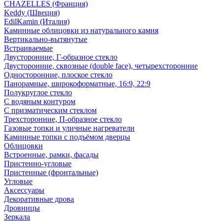
CHAZELLES (Франция)
Keddy (Швеция)
EdilKamin (Италия)
Каминные облицовки из натурального камня
Вертикально-вытянутые
Встраиваемые
Двусторонние, Г-образное стекло
Двусторонние, сквозные (double face), четырехсторонние
Односторонние, плоское стекло
Панорамные, широкоформатные, 16:9, 22:9
Полукруглое стекло
С водяным контуром
С призматическим стеклом
Трехсторонние, П-образное стекло
Газовые топки и уличные нагреватели
Каминные топки с подъёмом дверцы
Облицовки
Встроенные, рамки, фасады
Пристенно-угловые
Пристенные (фронтальные)
Угловые
Аксессуары
Декоративные дрова
Дровницы
Зеркала