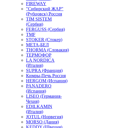
FIREWAY
"Сибирский ЖАР"
(Рубцовск) Россия
TIM SISTEM
(Сербия)
FERGUSS (Сербия)
TMF
STOKER (Стокер)
МЕТА-БЕЛ
THORMA (Словакия)
ТЕРМОФОР
LA NORDICA
(Италия)
SUPRA (Франция)
Кимры-Печь Россия
HERGOM (Испания)
PANADERO
(Испания)
LISEO (Германия-
Чехия)
EDILKAMIN
(Италия)
JOTUL (Норвегия)
MORSO (Дания)
KEDDY (Швеция)