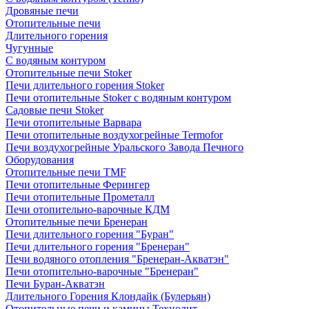
Дровяные печи
Отопительные печи
Длительного горения
Чугунные
C водяным контуром
Отопительные печи Stoker
Печи длительного горения Stoker
Печи отопительные Stoker с водяным контуром
Садовые печи Stoker
Печи отопительные Варвара
Печи отопительные воздухогрейные Termofor
Печи воздухогрейные Уральского Завода Печного
Оборудования
Отопительные печи TMF
Печи отопительные Ферингер
Печи отопительные Прометалл
Печи отопительно-варочные КДМ
Отопительные печи Бренеран
Печи длительного горения "Буран"
Печи длительного горения "Бренеран"
Печи водяного отопления "Бренеран-Акватэн"
Печи отопительно-варочные "Бренеран"
Печи Буран-Акватэн
Длительного Горения Клондайк (Булерьян)
Отопительные печи и камины Технолит