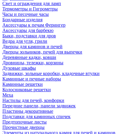
Свет и ограждения для ламп
Термометры и Гигрометры
Часы и песочные часы
Бондарные изделия
Аксессуары к печам Ферингер
Аксессуары для барбекю
Быки, подставки для дров
Ведра для угля, грили
Дверцы для каминов и печей
Дверцы зольников, печей для выпечки
Деревянные кадки, ковши
Дровницы, тележки, корзины
Духовые шкафы
Задвижки, зольные коробки, кладочные втулки
Каминные и печные наборы
Каминные решетки
Колосниковые решетки
Меха
Настилы для печей, конфорки
Передние панели, панели задвижек
Пластины декоративные
Подставки для каминных спичек
Предтопочные листы
Прочистные дверцы
Элементы из натурального камня для печей и каминов