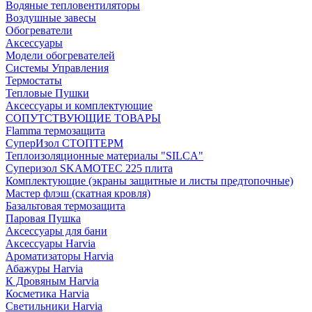
Водяные тепловентиляторы
Воздушные завесы
Обогреватели
Аксессуары
Модели обогревателей
Системы Управления
Термостаты
Тепловые Пушки
Аксессуары и комплектующие
СОПУТСТВУЮЩИЕ ТОВАРЫ
Flamma термозащита
СуперИзол СТОПТЕРМ
Теплоизоляционные материалы "SILCA"
Суперизол SKAMOTEC 225 плита
Комплектующие (экраны защитные и листы предтопочные)
Мастер флэш (скатная кровля)
Базальтовая термозащита
Паровая Пушка
Аксессуары для бани
Аксессуары Harvia
Ароматизаторы Harvia
Абажуры Harvia
К Дровяным Harvia
Косметика Harvia
Светильники Harvia