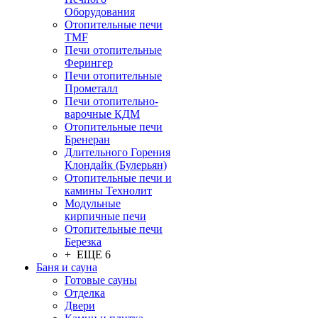
Оборудования
Отопительные печи
TMF
Печи отопительные
Ферингер
Печи отопительные
Прометалл
Печи отопительно-
варочные КДМ
Отопительные печи
Бренеран
Длительного Горения
Клондайк (Булерьян)
Отопительные печи и
камины Технолит
Модульные
кирпичные печи
Отопительные печи
Березка
+ ЕЩЕ 6
Баня и сауна
Готовые сауны
Отделка
Двери