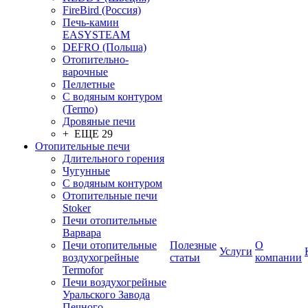
FireBird (Россия)
Печь-камин
EASYSTEAM
DEFRO (Польша)
Отопительно-
варочные
Пеллетные
С водяным контуром
(Termo)
Дровяные печи
+ ЕЩЕ 29
Отопительные печи
Длительного горения
Чугунные
C водяным контуром
Отопительные печи
Stoker
Печи отопительные
Варвара
Печи отопительные
Полезные
О
Услуги
воздухогрейные
статьи
компании
Termofor
Печи воздухогрейные
Уральского Завода
Печного