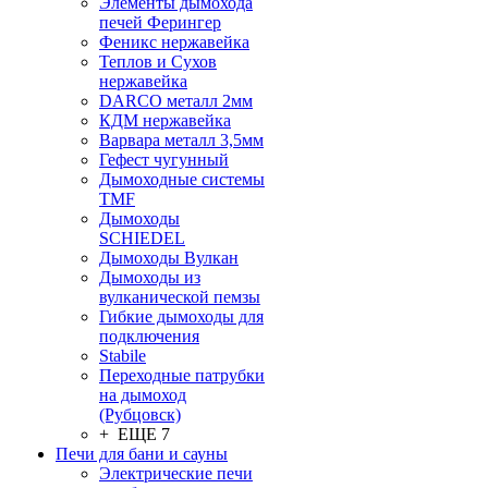
Элементы дымохода
печей Ферингер
Феникс нержавейка
Теплов и Сухов
нержавейка
DARCO металл 2мм
КДМ нержавейка
Варвара металл 3,5мм
Гефест чугунный
Дымоходные системы
TMF
Дымоходы
SCHIEDEL
Дымоходы Вулкан
Дымоходы из
вулканической пемзы
Гибкие дымоходы для
подключения
Stabile
Переходные патрубки
на дымоход
(Рубцовск)
+ ЕЩЕ 7
Печи для бани и сауны
Электрические печи