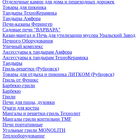
Отделочные камни для дома и пешеходных дорожек
Товары для пикника
Тандыры ТехноКерамика
Тандыры Амфора
Печи-казаны Ферингер
Садовые печи "ВАРВАРА"
Казан-мангал и Печь для утилизации мусора Уральский Завод
Печного Оборудования
Уличный комплекс
Аксессуары к тандырам Амфора
Аксессуары к тандырам ТехноКерамика
Тандыры
Гриль-решетки (Рубцовск)
Товары для отдыха и пикника ЛИТКОМ (Рубцовск)
Гриль от Феникс
Барбекю-грили
Барбекю
Грили
Печи для пицы, духовки
Очаги для костра
Мангалы и решетки-гриль Технолит
Мангалы грили коптильни TMF
Печи портативные
Угольные грили MONOLITH
Теплооборудование