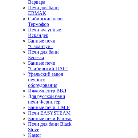
Варвара
Печи для бани
ERMAK
Сибирские печи
Термофор
Печи чугунные
Искандер
Банные печи
"Сабантуй"
Печи для бани
Березка
Банные печи
"Сибирский ПАР"
Уральский завод
печного
оборудования
Ижкомцентр ВВД
Для русской бани
печи Ферингер
Банные печи T-M-F
Печи EASYSTEAM
Банные печи Parovar
Печи для бани Black
Stove
Kastor