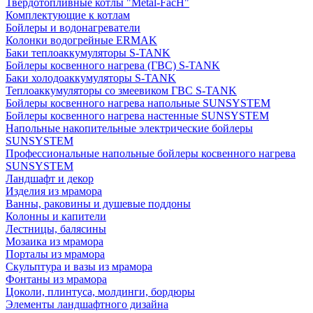
Твердотопливные котлы "Metal-FacH"
Комплектующие к котлам
Бойлеры и водонагреватели
Колонки водогрейные ERMAK
Баки теплоаккумуляторы S-TANK
Бойлеры косвенного нагрева (ГВС) S-TANK
Баки холодоаккумуляторы S-TANK
Теплоаккумуляторы со змеевиком ГВС S-TANK
Бойлеры косвенного нагрева напольные SUNSYSTEM
Бойлеры косвенного нагрева настенные SUNSYSTEM
Напольные накопительные электрические бойлеры
SUNSYSTEM
Профессиональные напольные бойлеры косвенного нагрева
SUNSYSTEM
Ландшафт и декор
Изделия из мрамора
Ванны, раковины и душевые поддоны
Колонны и капители
Лестницы, балясины
Мозаика из мрамора
Порталы из мрамора
Скульптура и вазы из мрамора
Фонтаны из мрамора
Цоколи, плинтуса, молдинги, бордюры
Элементы ландшафтного дизайна