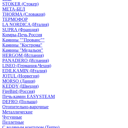
STOKER (Стокер)
МЕТА-БЕЛ
THORMA (Словакия)
ТЕРМОФОР
LA NORDICA (Италия)
SUPRA (Франция)
Кимры-Печь Россия
Камины ""Прованс""
Камины "Кострома"
Камины "Медальон"
HERGOM (Испания)
PANADERO (Испания)
LISEO (Германия-Чехия)
EDILKAMIN (Италия)
JOTUL (Норвегия)
MORSO (Дания)
KEDDY (Швеция)
FireBird (Россия)
Печь-камин EASYSTEAM
DEFRO (Польша)
Отопительно-варочные
Металлические
Чугунные
Пеллетные
С водяным контуром (Termo)