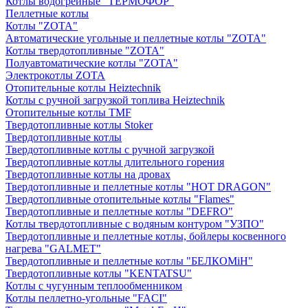
Котлы водогрейные "ТЕРМОФОР"
Пеллетные котлы
Котлы "ZOTA"
Автоматические угольные и пеллетные котлы "ZOTA"
Котлы твердотопливные "ZOTA"
Полуавтоматические котлы "ZOTA"
Электрокотлы ZOTA
Отопительные котлы Heiztechnik
Котлы с ручной загрузкой топлива Heiztechnik
Отопительные котлы TMF
Твердотопливные котлы Stoker
Твердотопливные котлы
Твердотопливные котлы с ручной загрузкой
Твердотопливные котлы длительного горения
Твердотопливные котлы на дровах
Твердотопливные и пеллетные котлы "HOT DRAGON"
Твердотопливные отопительные котлы "Flames"
Твердотопливные и пеллетные котлы "DEFRO"
Котлы твердотопливные с водяным контуром "УЗПО"
Твердотопливные и пеллетные котлы, бойлеры косвенного
нагрева "GALMET"
Твердотопливные и пеллетные котлы "БЕЛКОМiН"
Твердотопливные котлы "KENTATSU"
Котлы с чугунным теплообменником
Котлы пеллетно-угольные "FACI"