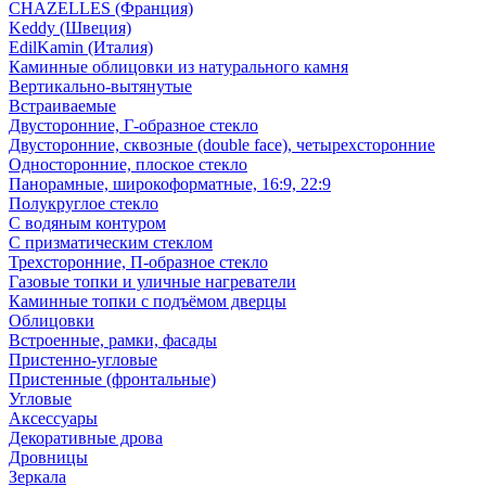
CHAZELLES (Франция)
Keddy (Швеция)
EdilKamin (Италия)
Каминные облицовки из натурального камня
Вертикально-вытянутые
Встраиваемые
Двусторонние, Г-образное стекло
Двусторонние, сквозные (double face), четырехсторонние
Односторонние, плоское стекло
Панорамные, широкоформатные, 16:9, 22:9
Полукруглое стекло
С водяным контуром
С призматическим стеклом
Трехсторонние, П-образное стекло
Газовые топки и уличные нагреватели
Каминные топки с подъёмом дверцы
Облицовки
Встроенные, рамки, фасады
Пристенно-угловые
Пристенные (фронтальные)
Угловые
Аксессуары
Декоративные дрова
Дровницы
Зеркала