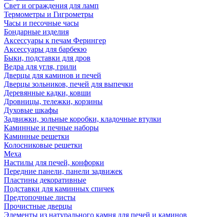
Свет и ограждения для ламп
Термометры и Гигрометры
Часы и песочные часы
Бондарные изделия
Аксессуары к печам Ферингер
Аксессуары для барбекю
Быки, подставки для дров
Ведра для угля, грили
Дверцы для каминов и печей
Дверцы зольников, печей для выпечки
Деревянные кадки, ковши
Дровницы, тележки, корзины
Духовые шкафы
Задвижки, зольные коробки, кладочные втулки
Каминные и печные наборы
Каминные решетки
Колосниковые решетки
Меха
Настилы для печей, конфорки
Передние панели, панели задвижек
Пластины декоративные
Подставки для каминных спичек
Предтопочные листы
Прочистные дверцы
Элементы из натурального камня для печей и каминов