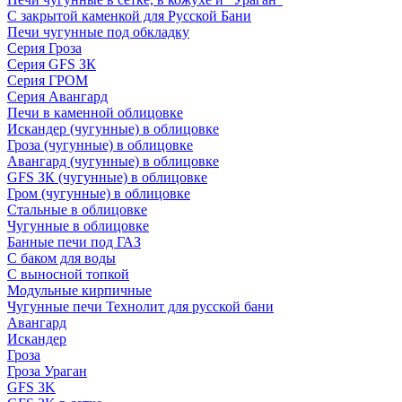
С закрытой каменкой для Русской Бани
Печи чугунные под обкладку
Серия Гроза
Серия GFS ЗК
Серия ГРОМ
Серия Авангард
Печи в каменной облицовке
Искандер (чугунные) в облицовке
Гроза (чугунные) в облицовке
Авангард (чугунные) в облицовке
GFS ЗК (чугунные) в облицовке
Гром (чугунные) в облицовке
Стальные в облицовке
Чугунные в облицовке
Банные печи под ГАЗ
С баком для воды
С выносной топкой
Модульные кирпичные
Чугунные печи Технолит для русской бани
Авангард
Искандер
Гроза
Гроза Ураган
GFS 3K