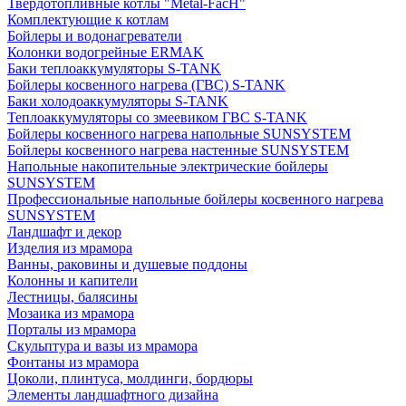
Твердотопливные котлы "Metal-FacH"
Комплектующие к котлам
Бойлеры и водонагреватели
Колонки водогрейные ERMAK
Баки теплоаккумуляторы S-TANK
Бойлеры косвенного нагрева (ГВС) S-TANK
Баки холодоаккумуляторы S-TANK
Теплоаккумуляторы со змеевиком ГВС S-TANK
Бойлеры косвенного нагрева напольные SUNSYSTEM
Бойлеры косвенного нагрева настенные SUNSYSTEM
Напольные накопительные электрические бойлеры
SUNSYSTEM
Профессиональные напольные бойлеры косвенного нагрева
SUNSYSTEM
Ландшафт и декор
Изделия из мрамора
Ванны, раковины и душевые поддоны
Колонны и капители
Лестницы, балясины
Мозаика из мрамора
Порталы из мрамора
Скульптура и вазы из мрамора
Фонтаны из мрамора
Цоколи, плинтуса, молдинги, бордюры
Элементы ландшафтного дизайна