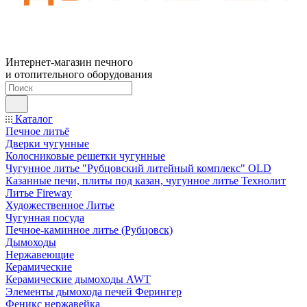
Интернет-магазин печного
и отопительного оборудования
Каталог
Печное литьё
Дверки чугунные
Колосниковые решетки чугунные
Чугунное литье "Рубцовский литейный комплекс" OLD
Казанные печи, плиты под казан, чугунное литье Технолит
Литье Fireway
Художественное Литье
Чугунная посуда
Печное-каминное литье (Рубцовск)
Дымоходы
Нержавеющие
Керамические
Керамические дымоходы AWT
Элементы дымохода печей Ферингер
Феникс нержавейка