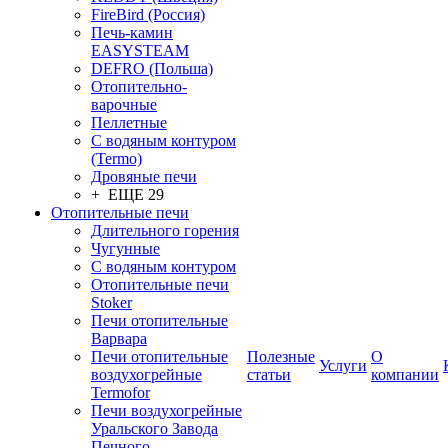
FireBird (Россия)
Печь-камин
EASYSTEAM
DEFRO (Польша)
Отопительно-
варочные
Пеллетные
С водяным контуром
(Termo)
Дровяные печи
+ ЕЩЕ 29
Отопительные печи
Длительного горения
Чугунные
C водяным контуром
Отопительные печи
Stoker
Печи отопительные
Варвара
Печи отопительные
Полезные
О
Услуги
воздухогрейные
статьи
компании
Termofor
Печи воздухогрейные
Уральского Завода
Печного