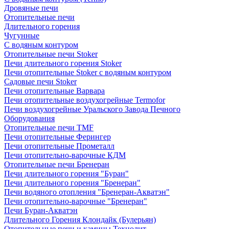
Дровяные печи
Отопительные печи
Длительного горения
Чугунные
C водяным контуром
Отопительные печи Stoker
Печи длительного горения Stoker
Печи отопительные Stoker с водяным контуром
Садовые печи Stoker
Печи отопительные Варвара
Печи отопительные воздухогрейные Termofor
Печи воздухогрейные Уральского Завода Печного
Оборудования
Отопительные печи TMF
Печи отопительные Ферингер
Печи отопительные Прометалл
Печи отопительно-варочные КДМ
Отопительные печи Бренеран
Печи длительного горения "Буран"
Печи длительного горения "Бренеран"
Печи водяного отопления "Бренеран-Акватэн"
Печи отопительно-варочные "Бренеран"
Печи Буран-Акватэн
Длительного Горения Клондайк (Булерьян)
Отопительные печи и камины Технолит