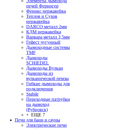
Элементы дымохода
печей Ферингер
Феникс нержавейка
Теплов и Сухов
нержавейка
DARCO металл 2мм
КДМ нержавейка
Варвара металл 3,5мм
Гефест чугунный
Дымоходные системы
TMF
Дымоходы
SCHIEDEL
Дымоходы Вулкан
Дымоходы из
вулканической пемзы
Гибкие дымоходы для
подключения
Stabile
Переходные патрубки
на дымоход
(Рубцовск)
+ ЕЩЕ 7
Печи для бани и сауны
Электрические печи