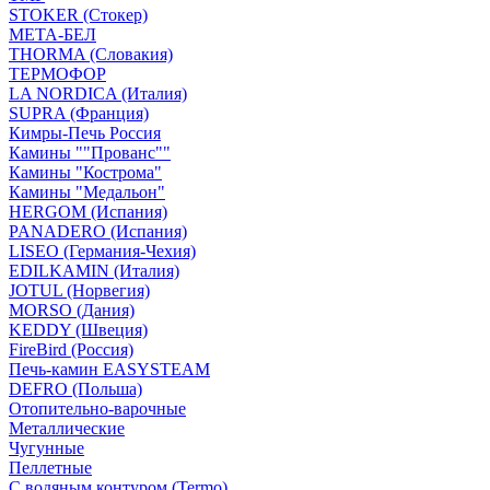
STOKER (Стокер)
МЕТА-БЕЛ
THORMA (Словакия)
ТЕРМОФОР
LA NORDICA (Италия)
SUPRA (Франция)
Кимры-Печь Россия
Камины ""Прованс""
Камины "Кострома"
Камины "Медальон"
HERGOM (Испания)
PANADERO (Испания)
LISEO (Германия-Чехия)
EDILKAMIN (Италия)
JOTUL (Норвегия)
MORSO (Дания)
KEDDY (Швеция)
FireBird (Россия)
Печь-камин EASYSTEAM
DEFRO (Польша)
Отопительно-варочные
Металлические
Чугунные
Пеллетные
С водяным контуром (Termo)