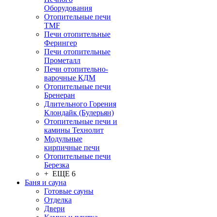
Оборудования
Отопительные печи
TMF
Печи отопительные
Ферингер
Печи отопительные
Прометалл
Печи отопительно-
варочные КДМ
Отопительные печи
Бренеран
Длительного Горения
Клондайк (Булерьян)
Отопительные печи и
камины Технолит
Модульные
кирпичные печи
Отопительные печи
Березка
+ ЕЩЕ 6
Баня и сауна
Готовые сауны
Отделка
Двери