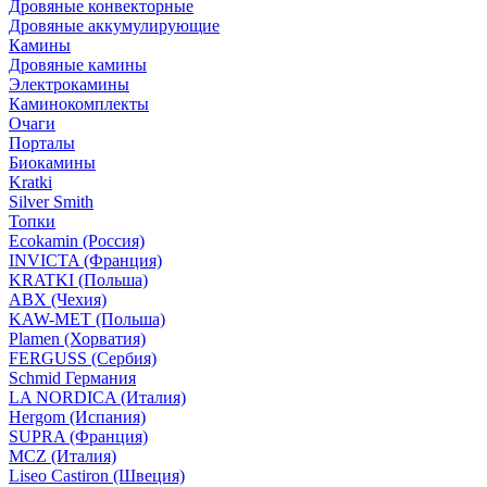
Дровяные конвекторные
Дровяные аккумулирующие
Камины
Дровяные камины
Электрокамины
Каминокомплекты
Очаги
Порталы
Биокамины
Kratki
Silver Smith
Топки
Ecokamin (Россия)
INVICTA (Франция)
KRATKI (Польша)
ABX (Чехия)
KAW-MET (Польша)
Plamen (Хорватия)
FERGUSS (Сербия)
Schmid Германия
LA NORDICA (Италия)
Hergom (Испания)
SUPRA (Франция)
MCZ (Италия)
Liseo Castiron (Швеция)