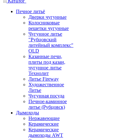
Каталог
Печное литьё
Дверки чугунные
Колосниковые
решетки чугунные
Чугунное литье
"Рубцовский
литейный комплекс"
OLD
Казанные печи,
плиты под казан,
чугунное литье
Технолит
Литье Fireway
Художественное
Литье
Чугунная посуда
Печное-каминное
литье (Рубцовск)
Дымоходы
Нержавеющие
Керамические
Керамические
дымоходы AWT