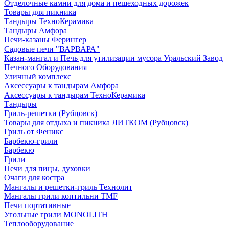
Отделочные камни для дома и пешеходных дорожек
Товары для пикника
Тандыры ТехноКерамика
Тандыры Амфора
Печи-казаны Ферингер
Садовые печи "ВАРВАРА"
Казан-мангал и Печь для утилизации мусора Уральский Завод
Печного Оборудования
Уличный комплекс
Аксессуары к тандырам Амфора
Аксессуары к тандырам ТехноКерамика
Тандыры
Гриль-решетки (Рубцовск)
Товары для отдыха и пикника ЛИТКОМ (Рубцовск)
Гриль от Феникс
Барбекю-грили
Барбекю
Грили
Печи для пицы, духовки
Очаги для костра
Мангалы и решетки-гриль Технолит
Мангалы грили коптильни TMF
Печи портативные
Угольные грили MONOLITH
Теплооборудование