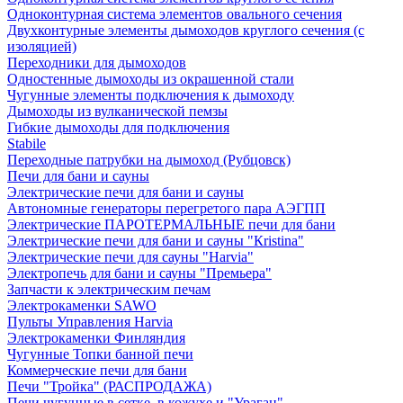
Одноконтурная система элементов овального сечения
Двухконтурные элементы дымоходов круглого сечения (с
изоляцией)
Переходники для дымоходов
Одностенные дымоходы из окрашенной стали
Чугунные элементы подключения к дымоходу
Дымоходы из вулканической пемзы
Гибкие дымоходы для подключения
Stabile
Переходные патрубки на дымоход (Рубцовск)
Печи для бани и сауны
Электрические печи для бани и сауны
Автономные генераторы перегретого пара АЭГПП
Электрические ПАРОТЕРМАЛЬНЫЕ печи для бани
Электрические печи для бани и сауны "Кristina"
Электрические печи для сауны "Harvia"
Электропечь для бани и сауны "Премьера"
Запчасти к электрическим печам
Электрокаменки SAWO
Пульты Управления Harvia
Электрокаменки Финляндия
Чугунные Топки банной печи
Коммерческие печи для бани
Печи "Тройка" (РАСПРОДАЖА)
Печи чугунные в сетке, в кожухе и "Ураган"