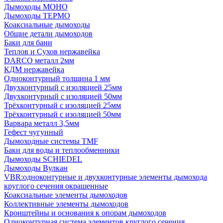
Дымоходы МОНО
Дымоходы ТЕРМО
Коаксиальные дымоходы
Общие детали дымоходов
Баки для бани
Теплов и Сухов нержавейка
DARCO металл 2мм
КДМ нержавейка
Одноконтурный толщина 1 мм
Двухконтурный с изоляцией 25мм
Двухконтурный с изоляцией 50мм
Трёхконтурный с изоляцией 25мм
Трёхконтурный с изоляцией 50мм
Варвара металл 3,5мм
Гефест чугунный
Дымоходные системы TMF
Баки для воды и теплообменники
Дымоходы SCHIEDEL
Дымоходы Вулкан
VBR:одноконтурные и двухконтурные элементы дымохода
круглого сечения окрашенные
Коаксиальные элементы дымоходов
Коллективные элементы дымоходов
Кронштейны и основания к опорам дымоходов
Одноконтурная система элементов круглого сечения