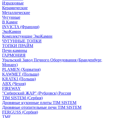
Изразцовые
Керамические
Металлические
Чугунные
В Камне
INVICTA (Франция)
ЭкоКамин
Комплектующие ЭкоКамин
ЧУГУННЫЕ ТОПКИ
ТОПКИ ПРАЙМ
Печи-камины
ГАРМОНИЯ
Уральский Завод Печного Оборудования (Бранденбург,
Монарх)
PLAMEN (Хорватия)
KAWMET (Польша)
KRATKI (Польша)
ABX (Чехия)
FIREWAY
"Сибирский ЖАР" (Рубцовск) Россия
TIM SISTEM (Сербия)
Дровяные кухонные плиты TIM SISTEM
Дровяные отопительные печи TIM SISTEM
FERGUSS (Сербия)
TMF