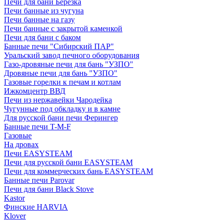
Печи для бани Березка
Печи банные из чугуна
Печи банные на газу
Печи банные с закрытой каменкой
Печи для бани с баком
Банные печи "Сибирский ПАР"
Уральский завод печного оборудования
Газо-дровяные печи для бань "УЗПО"
Дровяные печи для бань "УЗПО"
Газовые горелки к печам и котлам
Ижкомцентр ВВД
Печи из нержавейки Чародейка
Чугунные под обкладку и в камне
Для русской бани печи Ферингер
Банные печи T-M-F
Газовые
На дровах
Печи EASYSTEAM
Печи для русской бани EASYSTEAM
Печи для коммерческих бань EASYSTEAM
Банные печи Parovar
Печи для бани Black Stove
Kastor
Финские HARVIA
Klover