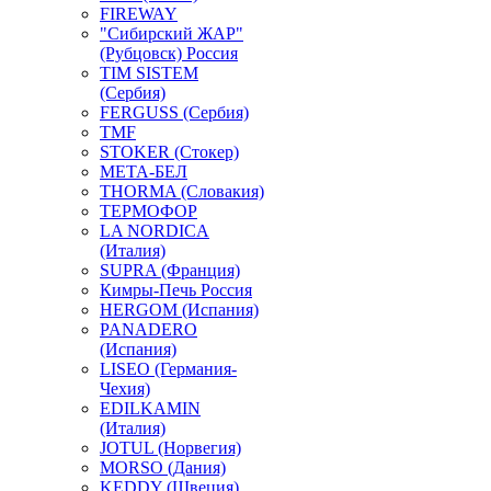
FIREWAY
"Сибирский ЖАР"
(Рубцовск) Россия
TIM SISTEM
(Сербия)
FERGUSS (Сербия)
TMF
STOKER (Стокер)
МЕТА-БЕЛ
THORMA (Словакия)
ТЕРМОФОР
LA NORDICA
(Италия)
SUPRA (Франция)
Кимры-Печь Россия
HERGOM (Испания)
PANADERO
(Испания)
LISEO (Германия-
Чехия)
EDILKAMIN
(Италия)
JOTUL (Норвегия)
MORSO (Дания)
KEDDY (Швеция)