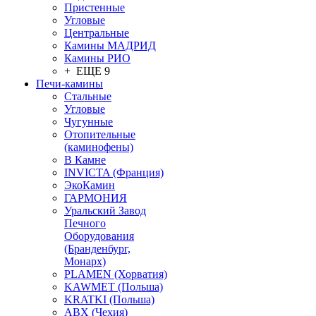
Пристенные
Угловые
Центральные
Камины МАДРИД
Камины РИО
+ ЕЩЕ 9
Печи-камины
Стальные
Угловые
Чугунные
Отопительные
(каминофены)
В Камне
INVICTA (Франция)
ЭкоКамин
ГАРМОНИЯ
Уральский Завод
Печного
Оборудования
(Бранденбург,
Монарх)
PLAMEN (Хорватия)
KAWMET (Польша)
KRATKI (Польша)
ABX (Чехия)