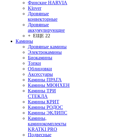
Финские HARVIA
Klover
Дровяные
конвекторные
Дровяные
аккумулирующие
+ ЕЩЕ 22
Камины
Дровяные камины
Электрокамины
Биокамины
Топки
Облицовки
Аксессуары
Камины ПРАГА
Камины МЮНХЕН
Камины ТРИ
СТЕКЛА
Камины КРИТ
Камины РОДОС
Камины ЭКЛИПС
Камины,
каминокомплекты
KRATKI PRO
Подвесные