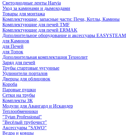
Светодиодные ленты Harvia
Уход за каминами и дымоходами
Товары для монтажа
Комплектующие, запасные части: Печи, Котлы, Камины
Комплектующие для печей TMF
Комплектующие для печей ERMAK
Дополнительное оборудование и аксессуары EASYSTEAM
для Каминов
для Печей
для Топок
Дополнительная комплектация Технолит
Заряд для печей
Трубы стартовые чугунные
Удлинители порталов
Дверцы для облицовок
Короба
Паровые пушки
Сетки на трубы
Комплекты ЗК
Модули для Авангард и Искандер
Теплообменники
"Tytan Professional"
"Весёлый трубочист"
Аксессуары "SAWO"
Ведра и ковшы