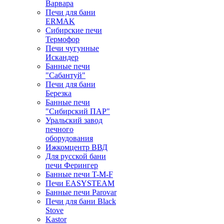
Варвара
Печи для бани
ERMAK
Сибирские печи
Термофор
Печи чугунные
Искандер
Банные печи
"Сабантуй"
Печи для бани
Березка
Банные печи
"Сибирский ПАР"
Уральский завод
печного
оборудования
Ижкомцентр ВВД
Для русской бани
печи Ферингер
Банные печи T-M-F
Печи EASYSTEAM
Банные печи Parovar
Печи для бани Black
Stove
Kastor