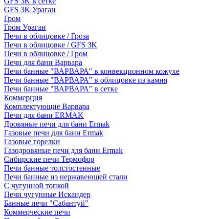
GFS 3K в сетке
GFS 3K Ураган
Гром
Гром Ураган
Печи в облицовке / Гроза
Печи в облицовке / GFS 3K
Печи в облицовке / Гром
Печи для бани Варвара
Печи банные "ВАРВАРА" в конвекционном кожухе
Печи банные "ВАРВАРА" в облицовке из камня
Печи банные "ВАРВАРА" в сетке
Коммерция
Комплектующие Варвара
Печи для бани ERMAK
Дровяные печи для бани Ermak
Газовые печи для бани Ermak
Газовые горелки
Газодровяные печи для бани Ermak
Сибирские печи Термофор
Печи банные толстостенные
Печи банные из нержавеющей стали
С чугунной топкой
Печи чугунные Искандер
Банные печи "Сабантуй"
Коммерческие печи