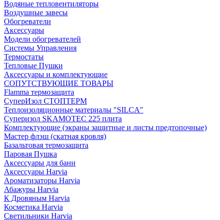
Водяные тепловентиляторы
Воздушные завесы
Обогреватели
Аксессуары
Модели обогревателей
Системы Управления
Термостаты
Тепловые Пушки
Аксессуары и комплектующие
СОПУТСТВУЮЩИЕ ТОВАРЫ
Flamma термозащита
СуперИзол СТОПТЕРМ
Теплоизоляционные материалы "SILCA"
Суперизол SKAMOTEC 225 плита
Комплектующие (экраны защитные и листы предтопочные)
Мастер флэш (скатная кровля)
Базальтовая термозащита
Паровая Пушка
Аксессуары для бани
Аксессуары Harvia
Ароматизаторы Harvia
Абажуры Harvia
К Дровяным Harvia
Косметика Harvia
Светильники Harvia