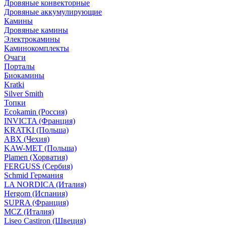
Дровяные конвекторные
Дровяные аккумулирующие
Камины
Дровяные камины
Электрокамины
Каминокомплекты
Очаги
Порталы
Биокамины
Kratki
Silver Smith
Топки
Ecokamin (Россия)
INVICTA (Франция)
KRATKI (Польша)
ABX (Чехия)
KAW-MET (Польша)
Plamen (Хорватия)
FERGUSS (Сербия)
Schmid Германия
LA NORDICA (Италия)
Hergom (Испания)
SUPRA (Франция)
MCZ (Италия)
Liseo Castiron (Швеция)