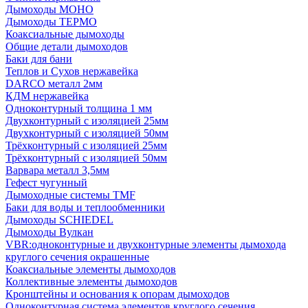
Дымоходы МОНО
Дымоходы ТЕРМО
Коаксиальные дымоходы
Общие детали дымоходов
Баки для бани
Теплов и Сухов нержавейка
DARCO металл 2мм
КДМ нержавейка
Одноконтурный толщина 1 мм
Двухконтурный с изоляцией 25мм
Двухконтурный с изоляцией 50мм
Трёхконтурный с изоляцией 25мм
Трёхконтурный с изоляцией 50мм
Варвара металл 3,5мм
Гефест чугунный
Дымоходные системы TMF
Баки для воды и теплообменники
Дымоходы SCHIEDEL
Дымоходы Вулкан
VBR:одноконтурные и двухконтурные элементы дымохода
круглого сечения окрашенные
Коаксиальные элементы дымоходов
Коллективные элементы дымоходов
Кронштейны и основания к опорам дымоходов
Одноконтурная система элементов круглого сечения