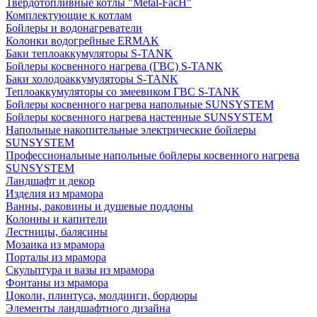
Твердотопливные котлы "Metal-FacH"
Комплектующие к котлам
Бойлеры и водонагреватели
Колонки водогрейные ERMAK
Баки теплоаккумуляторы S-TANK
Бойлеры косвенного нагрева (ГВС) S-TANK
Баки холодоаккумуляторы S-TANK
Теплоаккумуляторы со змеевиком ГВС S-TANK
Бойлеры косвенного нагрева напольные SUNSYSTEM
Бойлеры косвенного нагрева настенные SUNSYSTEM
Напольные накопительные электрические бойлеры
SUNSYSTEM
Профессиональные напольные бойлеры косвенного нагрева
SUNSYSTEM
Ландшафт и декор
Изделия из мрамора
Ванны, раковины и душевые поддоны
Колонны и капители
Лестницы, балясины
Мозаика из мрамора
Порталы из мрамора
Скульптура и вазы из мрамора
Фонтаны из мрамора
Цоколи, плинтуса, молдинги, бордюры
Элементы ландшафтного дизайна