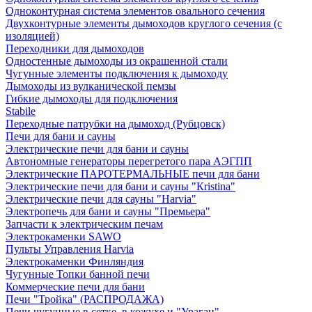
Одноконтурная система элементов овального сечения
Двухконтурные элементы дымоходов круглого сечения (с
изоляцией)
Переходники для дымоходов
Одностенные дымоходы из окрашенной стали
Чугунные элементы подключения к дымоходу
Дымоходы из вулканической пемзы
Гибкие дымоходы для подключения
Stabile
Переходные патрубки на дымоход (Рубцовск)
Печи для бани и сауны
Электрические печи для бани и сауны
Автономные генераторы перегретого пара АЭГПП
Электрические ПАРОТЕРМАЛЬНЫЕ печи для бани
Электрические печи для бани и сауны "Кristina"
Электрические печи для сауны "Harvia"
Электропечь для бани и сауны "Премьера"
Запчасти к электрическим печам
Электрокаменки SAWO
Пульты Управления Harvia
Электрокаменки Финляндия
Чугунные Топки банной печи
Коммерческие печи для бани
Печи "Тройка" (РАСПРОДАЖА)
Печи чугунные в сетке, в кожухе и "Ураган"