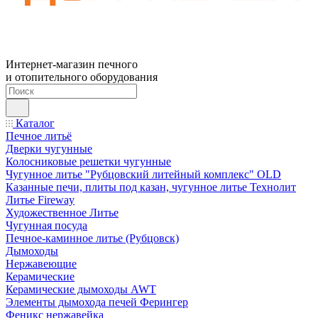
Интернет-магазин печного
и отопительного оборудования
Каталог
Печное литьё
Дверки чугунные
Колосниковые решетки чугунные
Чугунное литье "Рубцовский литейный комплекс" OLD
Казанные печи, плиты под казан, чугунное литье Технолит
Литье Fireway
Художественное Литье
Чугунная посуда
Печное-каминное литье (Рубцовск)
Дымоходы
Нержавеющие
Керамические
Керамические дымоходы AWT
Элементы дымохода печей Ферингер
Феникс нержавейка