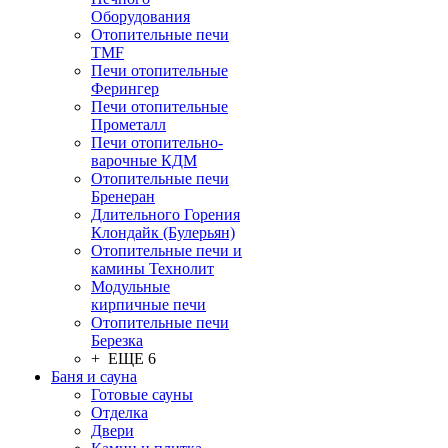
Оборудования
Отопительные печи
TMF
Печи отопительные
Ферингер
Печи отопительные
Прометалл
Печи отопительно-
варочные КДМ
Отопительные печи
Бренеран
Длительного Горения
Клондайк (Булерьян)
Отопительные печи и
камины Технолит
Модульные
кирпичные печи
Отопительные печи
Березка
+ ЕЩЕ 6
Баня и сауна
Готовые сауны
Отделка
Двери