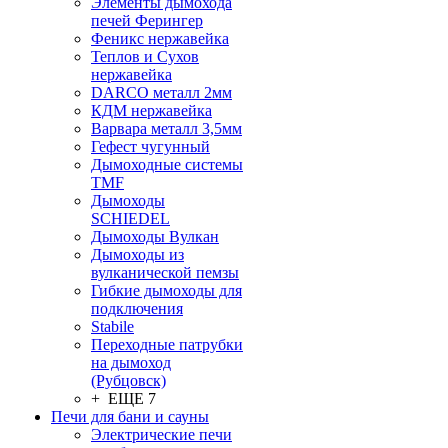
Элементы дымохода
печей Ферингер
Феникс нержавейка
Теплов и Сухов
нержавейка
DARCO металл 2мм
КДМ нержавейка
Варвара металл 3,5мм
Гефест чугунный
Дымоходные системы
TMF
Дымоходы
SCHIEDEL
Дымоходы Вулкан
Дымоходы из
вулканической пемзы
Гибкие дымоходы для
подключения
Stabile
Переходные патрубки
на дымоход
(Рубцовск)
+ ЕЩЕ 7
Печи для бани и сауны
Электрические печи