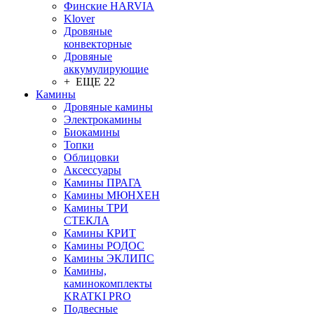
Финские HARVIA
Klover
Дровяные
конвекторные
Дровяные
аккумулирующие
+ ЕЩЕ 22
Камины
Дровяные камины
Электрокамины
Биокамины
Топки
Облицовки
Аксессуары
Камины ПРАГА
Камины МЮНХЕН
Камины ТРИ
СТЕКЛА
Камины КРИТ
Камины РОДОС
Камины ЭКЛИПС
Камины,
каминокомплекты
KRATKI PRO
Подвесные