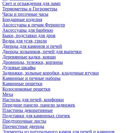
Свет и ограждения для ламп
Термометры и Гигрометры
Часы и песочные часы
Бондарные изделия
Аксессуары к печам Ферингер
Аксессуары для барбекю
Быки, подставки для дров
Ведра для угля, грили
Дверцы для каминов и печей
Дверцы зольников, печей для выпечки
Деревянные кадки, ковши
Дровницы, тележки, корзины
Духовые шкафы
Задвижки, зольные коробки, кладочные втулки
Каминные и печные наборы
Каминные решетки
Колосниковые решетки
Меха
Настилы для печей, конфорки
Передние панели, панели задвижек
Пластины декоративные
Подставки для каминных спичек
Предтопочные листы
Прочистные дверцы
Элементы из натурального камня для печей и каминов