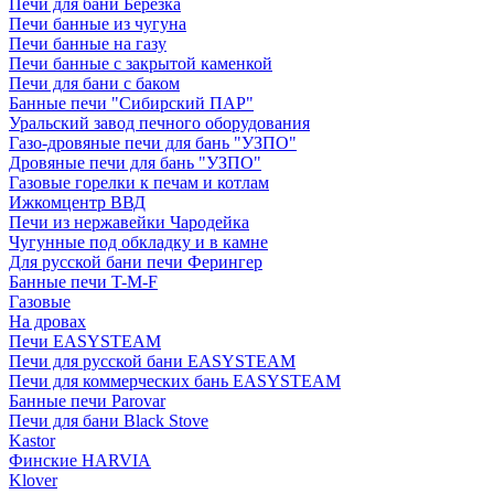
Печи для бани Березка
Печи банные из чугуна
Печи банные на газу
Печи банные с закрытой каменкой
Печи для бани с баком
Банные печи "Сибирский ПАР"
Уральский завод печного оборудования
Газо-дровяные печи для бань "УЗПО"
Дровяные печи для бань "УЗПО"
Газовые горелки к печам и котлам
Ижкомцентр ВВД
Печи из нержавейки Чародейка
Чугунные под обкладку и в камне
Для русской бани печи Ферингер
Банные печи T-M-F
Газовые
На дровах
Печи EASYSTEAM
Печи для русской бани EASYSTEAM
Печи для коммерческих бань EASYSTEAM
Банные печи Parovar
Печи для бани Black Stove
Kastor
Финские HARVIA
Klover