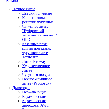
Каталог
Печное литьё
Дверки чугунные
Колосниковые
решетки чугунные
Чугунное литье
"Рубцовский
литейный комплекс"
OLD
Казанные печи,
плиты под казан,
чугунное литье
Технолит
Литье Fireway
Художественное
Литье
Чугунная посуда
Печное-каминное
литье (Рубцовск)
Дымоходы
Нержавеющие
Керамические
Керамические
дымоходы AWT