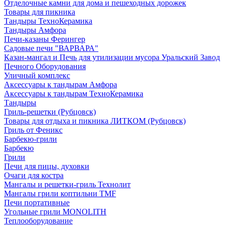
Отделочные камни для дома и пешеходных дорожек
Товары для пикника
Тандыры ТехноКерамика
Тандыры Амфора
Печи-казаны Ферингер
Садовые печи "ВАРВАРА"
Казан-мангал и Печь для утилизации мусора Уральский Завод
Печного Оборудования
Уличный комплекс
Аксессуары к тандырам Амфора
Аксессуары к тандырам ТехноКерамика
Тандыры
Гриль-решетки (Рубцовск)
Товары для отдыха и пикника ЛИТКОМ (Рубцовск)
Гриль от Феникс
Барбекю-грили
Барбекю
Грили
Печи для пицы, духовки
Очаги для костра
Мангалы и решетки-гриль Технолит
Мангалы грили коптильни TMF
Печи портативные
Угольные грили MONOLITH
Теплооборудование