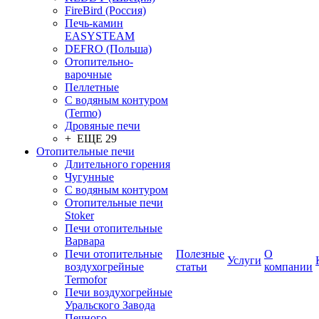
FireBird (Россия)
Печь-камин
EASYSTEAM
DEFRO (Польша)
Отопительно-
варочные
Пеллетные
С водяным контуром
(Termo)
Дровяные печи
+ ЕЩЕ 29
Отопительные печи
Длительного горения
Чугунные
C водяным контуром
Отопительные печи
Stoker
Печи отопительные
Варвара
Печи отопительные
Полезные
О
Услуги
воздухогрейные
статьи
компании
Termofor
Печи воздухогрейные
Уральского Завода
Печного