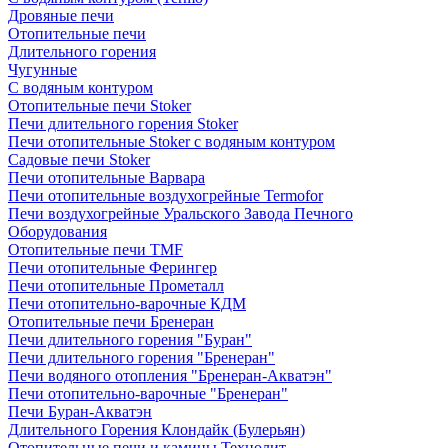
Дровяные печи
Отопительные печи
Длительного горения
Чугунные
C водяным контуром
Отопительные печи Stoker
Печи длительного горения Stoker
Печи отопительные Stoker с водяным контуром
Садовые печи Stoker
Печи отопительные Варвара
Печи отопительные воздухогрейные Termofor
Печи воздухогрейные Уральского Завода Печного
Оборудования
Отопительные печи TMF
Печи отопительные Ферингер
Печи отопительные Прометалл
Печи отопительно-варочные КДМ
Отопительные печи Бренеран
Печи длительного горения "Буран"
Печи длительного горения "Бренеран"
Печи водяного отопления "Бренеран-Акватэн"
Печи отопительно-варочные "Бренеран"
Печи Буран-Акватэн
Длительного Горения Клондайк (Булерьян)
Отопительные печи и камины Технолит