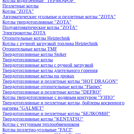
Котлы водогрейные "ТЕРМОФОР"
Пеллетные котлы
Котлы "ZOTA"
Автоматические угольные и пеллетные котлы "ZOTA"
Котлы твердотопливные "ZOTA"
Полуавтоматические котлы "ZOTA"
Электрокотлы ZOTA
Отопительные котлы Heiztechnik
Котлы с ручной загрузкой топлива Heiztechnik
Отопительные котлы TMF
Твердотопливные котлы Stoker
Твердотопливные котлы
Твердотопливные котлы с ручной загрузкой
Твердотопливные котлы длительного горения
Твердотопливные котлы на дровах
Твердотопливные и пеллетные котлы "HOT DRAGON"
Твердотопливные отопительные котлы "Flames"
Твердотопливные и пеллетные котлы "DEFRO"
Котлы твердотопливные с водяным контуром "УЗПО"
Твердотопливные и пеллетные котлы, бойлеры косвенного
нагрева "GALMET"
Твердотопливные и пеллетные котлы "БЕЛКОМiН"
Твердотопливные котлы "KENTATSU"
Котлы с чугунным теплообменником
Котлы пеллетно-угольные "FACI"