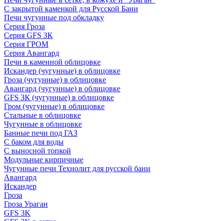
С закрытой каменкой для Русской Бани
Печи чугунные под обкладку
Серия Гроза
Серия GFS ЗК
Серия ГРОМ
Серия Авангард
Печи в каменной облицовке
Искандер (чугунные) в облицовке
Гроза (чугунные) в облицовке
Авангард (чугунные) в облицовке
GFS ЗК (чугунные) в облицовке
Гром (чугунные) в облицовке
Стальные в облицовке
Чугунные в облицовке
Банные печи под ГАЗ
С баком для воды
С выносной топкой
Модульные кирпичные
Чугунные печи Технолит для русской бани
Авангард
Искандер
Гроза
Гроза Ураган
GFS 3K