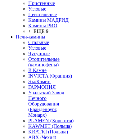
Пристенные
Угловые
Центральные
Камины МАДРИД
Камины РИО
+ ЕЩЕ 9
Печи-камины
Стальные
Угловые
Чугунные
Отопительные
(каминофены)
В Камне
INVICTA (Франция)
ЭкоКамин
ГАРМОНИЯ
Уральский Завод
Печного
Оборудования
(Бранденбург,
Монарх)
PLAMEN (Хорватия)
KAWMET (Польша)
KRATKI (Польша)
ABX (Чехия)