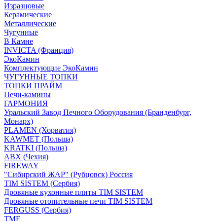
Изразцовые
Керамические
Металлические
Чугунные
В Камне
INVICTA (Франция)
ЭкоКамин
Комплектующие ЭкоКамин
ЧУГУННЫЕ ТОПКИ
ТОПКИ ПРАЙМ
Печи-камины
ГАРМОНИЯ
Уральский Завод Печного Оборудования (Бранденбург,
Монарх)
PLAMEN (Хорватия)
KAWMET (Польша)
KRATKI (Польша)
ABX (Чехия)
FIREWAY
"Сибирский ЖАР" (Рубцовск) Россия
TIM SISTEM (Сербия)
Дровяные кухонные плиты TIM SISTEM
Дровяные отопительные печи TIM SISTEM
FERGUSS (Сербия)
TMF