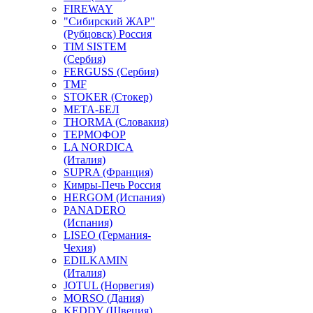
FIREWAY
"Сибирский ЖАР"
(Рубцовск) Россия
TIM SISTEM
(Сербия)
FERGUSS (Сербия)
TMF
STOKER (Стокер)
МЕТА-БЕЛ
THORMA (Словакия)
ТЕРМОФОР
LA NORDICA
(Италия)
SUPRA (Франция)
Кимры-Печь Россия
HERGOM (Испания)
PANADERO
(Испания)
LISEO (Германия-
Чехия)
EDILKAMIN
(Италия)
JOTUL (Норвегия)
MORSO (Дания)
KEDDY (Швеция)