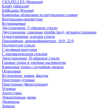
CHAZELLES (Франция)
Keddy (Швеция)
EdilKamin (Италия)
Каминные облицовки из натурального камня
Вертикально-вытянутые
Встраиваемые
Двусторонние, Г-образное стекло
Двусторонние, сквозные (double face), четырехсторонние
Односторонние, плоское стекло
Панорамные, широкоформатные, 16:9, 22:9
Полукруглое стекло
С водяным контуром
С призматическим стеклом
Трехсторонние, П-образное стекло
Газовые топки и уличные нагреватели
Каминные топки с подъёмом дверцы
Облицовки
Встроенные, рамки, фасады
Пристенно-угловые
Пристенные (фронтальные)
Угловые
Аксессуары
Декоративные дрова
Дровницы
Зеркала