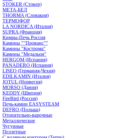
STOKER (Стокер)
МЕТА-БЕЛ
THORMA (Словакия)
ТЕРМОФОР
LA NORDICA (Италия)
SUPRA (Франция)
Кимры-Печь Россия
Камины ""Прованс""
Камины "Кострома"
Камины "Медальон"
HERGOM (Испания)
PANADERO (Испания)
LISEO (Германия-Чехия)
EDILKAMIN (Италия)
JOTUL (Норвегия)
MORSO (Дания)
KEDDY (Швеция)
FireBird (Россия)
Печь-камин EASYSTEAM
DEFRO (Польша)
Отопительно-варочные
Металлические
Чугунные
Пеллетные
С водяным контуром (Termo)