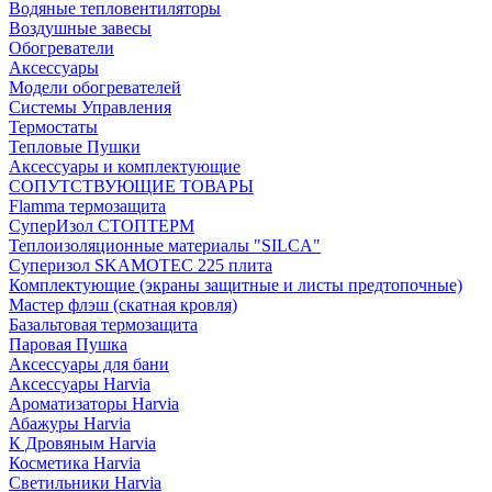
Водяные тепловентиляторы
Воздушные завесы
Обогреватели
Аксессуары
Модели обогревателей
Системы Управления
Термостаты
Тепловые Пушки
Аксессуары и комплектующие
СОПУТСТВУЮЩИЕ ТОВАРЫ
Flamma термозащита
СуперИзол СТОПТЕРМ
Теплоизоляционные материалы "SILCA"
Суперизол SKAMOTEC 225 плита
Комплектующие (экраны защитные и листы предтопочные)
Мастер флэш (скатная кровля)
Базальтовая термозащита
Паровая Пушка
Аксессуары для бани
Аксессуары Harvia
Ароматизаторы Harvia
Абажуры Harvia
К Дровяным Harvia
Косметика Harvia
Светильники Harvia