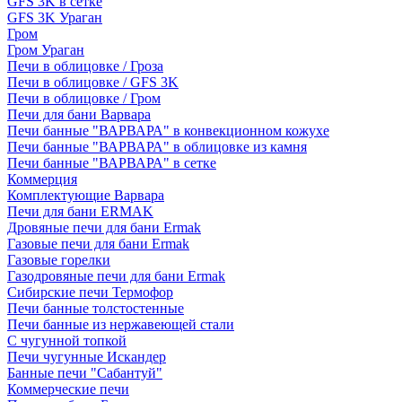
GFS 3K в сетке
GFS 3K Ураган
Гром
Гром Ураган
Печи в облицовке / Гроза
Печи в облицовке / GFS 3K
Печи в облицовке / Гром
Печи для бани Варвара
Печи банные "ВАРВАРА" в конвекционном кожухе
Печи банные "ВАРВАРА" в облицовке из камня
Печи банные "ВАРВАРА" в сетке
Коммерция
Комплектующие Варвара
Печи для бани ERMAK
Дровяные печи для бани Ermak
Газовые печи для бани Ermak
Газовые горелки
Газодровяные печи для бани Ermak
Сибирские печи Термофор
Печи банные толстостенные
Печи банные из нержавеющей стали
С чугунной топкой
Печи чугунные Искандер
Банные печи "Сабантуй"
Коммерческие печи