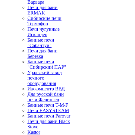
Варвара
Печи для бани
ERMAK
Сибирские печи
Термофор
Печи чугунные
Искандер
Банные печи
"Сабантуй"
Печи для бани
Березка
Банные печи
"Сибирский ПАР"
Уральский завод
печного
оборудования
Ижкомцентр ВВД
Для русской бани
печи Ферингер
Банные печи T-M-F
Печи EASYSTEAM
Банные печи Parovar
Печи для бани Black
Stove
Kastor