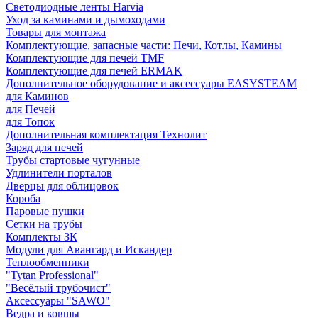
Светодиодные ленты Harvia
Уход за каминами и дымоходами
Товары для монтажа
Комплектующие, запасные части: Печи, Котлы, Камины
Комплектующие для печей TMF
Комплектующие для печей ERMAK
Дополнительное оборудование и аксессуары EASYSTEAM
для Каминов
для Печей
для Топок
Дополнительная комплектация Технолит
Заряд для печей
Трубы стартовые чугунные
Удлинители порталов
Дверцы для облицовок
Короба
Паровые пушки
Сетки на трубы
Комплекты ЗК
Модули для Авангард и Искандер
Теплообменники
"Tytan Professional"
"Весёлый трубочист"
Аксессуары "SAWO"
Ведра и ковшы