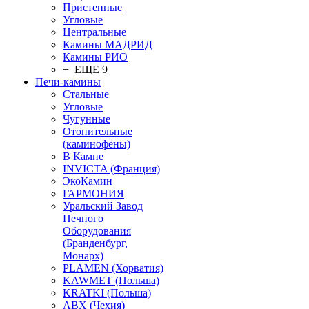
Пристенные
Угловые
Центральные
Камины МАДРИД
Камины РИО
+ ЕЩЕ 9
Печи-камины
Стальные
Угловые
Чугунные
Отопительные
(каминофены)
В Камне
INVICTA (Франция)
ЭкоКамин
ГАРМОНИЯ
Уральский Завод
Печного
Оборудования
(Бранденбург,
Монарх)
PLAMEN (Хорватия)
KAWMET (Польша)
KRATKI (Польша)
ABX (Чехия)