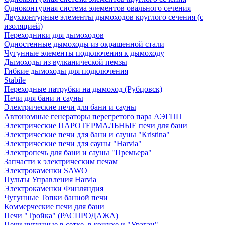
Одноконтурная система элементов овального сечения
Двухконтурные элементы дымоходов круглого сечения (с
изоляцией)
Переходники для дымоходов
Одностенные дымоходы из окрашенной стали
Чугунные элементы подключения к дымоходу
Дымоходы из вулканической пемзы
Гибкие дымоходы для подключения
Stabile
Переходные патрубки на дымоход (Рубцовск)
Печи для бани и сауны
Электрические печи для бани и сауны
Автономные генераторы перегретого пара АЭГПП
Электрические ПАРОТЕРМАЛЬНЫЕ печи для бани
Электрические печи для бани и сауны "Кristina"
Электрические печи для сауны "Harvia"
Электропечь для бани и сауны "Премьера"
Запчасти к электрическим печам
Электрокаменки SAWO
Пульты Управления Harvia
Электрокаменки Финляндия
Чугунные Топки банной печи
Коммерческие печи для бани
Печи "Тройка" (РАСПРОДАЖА)
Печи чугунные в сетке, в кожухе и "Ураган"