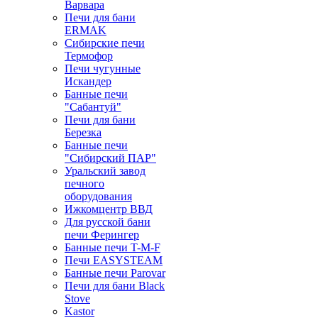
Варвара
Печи для бани
ERMAK
Сибирские печи
Термофор
Печи чугунные
Искандер
Банные печи
"Сабантуй"
Печи для бани
Березка
Банные печи
"Сибирский ПАР"
Уральский завод
печного
оборудования
Ижкомцентр ВВД
Для русской бани
печи Ферингер
Банные печи T-M-F
Печи EASYSTEAM
Банные печи Parovar
Печи для бани Black
Stove
Kastor