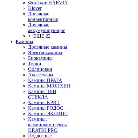
Финские HARVIA
Klover
Дровяные
конвекторные
Дровяные
аккумулирующие
+ ЕЩЕ 22
Камины
Дровяные камины
Электрокамины
Биокамины
Топки
Облицовки
Аксессуары
Камины ПРАГА
Камины МЮНХЕН
Камины ТРИ
СТЕКЛА
Камины КРИТ
Камины РОДОС
Камины ЭКЛИПС
Камины,
каминокомплекты
KRATKI PRO
Подвесные