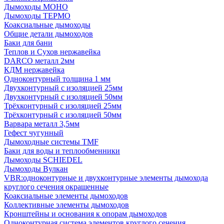
Дымоходы МОНО
Дымоходы ТЕРМО
Коаксиальные дымоходы
Общие детали дымоходов
Баки для бани
Теплов и Сухов нержавейка
DARCO металл 2мм
КДМ нержавейка
Одноконтурный толщина 1 мм
Двухконтурный с изоляцией 25мм
Двухконтурный с изоляцией 50мм
Трёхконтурный с изоляцией 25мм
Трёхконтурный с изоляцией 50мм
Варвара металл 3,5мм
Гефест чугунный
Дымоходные системы TMF
Баки для воды и теплообменники
Дымоходы SCHIEDEL
Дымоходы Вулкан
VBR:одноконтурные и двухконтурные элементы дымохода
круглого сечения окрашенные
Коаксиальные элементы дымоходов
Коллективные элементы дымоходов
Кронштейны и основания к опорам дымоходов
Одноконтурная система элементов круглого сечения