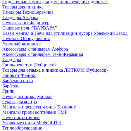
Отделочные камни для дома и пешеходных дорожек
Товары для пикника
Тандыры ТехноКерамика
Тандыры Амфора
Печи-казаны Ферингер
Садовые печи "ВАРВАРА"
Казан-мангал и Печь для утилизации мусора Уральский Завод
Печного Оборудования
Уличный комплекс
Аксессуары к тандырам Амфора
Аксессуары к тандырам ТехноКерамика
Тандыры
Гриль-решетки (Рубцовск)
Товары для отдыха и пикника ЛИТКОМ (Рубцовск)
Гриль от Феникс
Барбекю-грили
Барбекю
Грили
Печи для пицы, духовки
Очаги для костра
Мангалы и решетки-гриль Технолит
Мангалы грили коптильни TMF
Печи портативные
Угольные грили MONOLITH
Теплооборудование