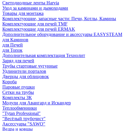
Светодиодные ленты Harvia
Уход за каминами и дымоходами
Товары для монтажа
Комплектующие, запасные части: Печи, Котлы, Камины
Комплектующие для печей TMF
Комплектующие для печей ERMAK
Дополнительное оборудование и аксессуары EASYSTEAM
для Каминов
для Печей
для Топок
Дополнительная комплектация Технолит
Заряд для печей
Трубы стартовые чугунные
Удлинители порталов
Дверцы для облицовок
Короба
Паровые пушки
Сетки на трубы
Комплекты ЗК
Модули для Авангард и Искандер
Теплообменники
"Tytan Professional"
"Весёлый трубочист"
Аксессуары "SAWO"
Ведра и ковшы