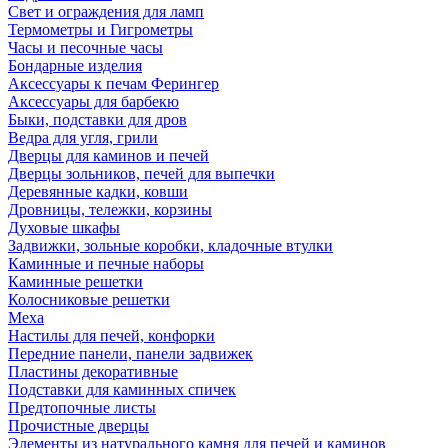
Свет и ограждения для ламп
Термометры и Гигрометры
Часы и песочные часы
Бондарные изделия
Аксессуары к печам Ферингер
Аксессуары для барбекю
Быки, подставки для дров
Ведра для угля, грили
Дверцы для каминов и печей
Дверцы зольников, печей для выпечки
Деревянные кадки, ковши
Дровницы, тележки, корзины
Духовые шкафы
Задвижки, зольные коробки, кладочные втулки
Каминные и печные наборы
Каминные решетки
Колосниковые решетки
Меха
Настилы для печей, конфорки
Передние панели, панели задвижек
Пластины декоративные
Подставки для каминных спичек
Предтопочные листы
Прочистные дверцы
Элементы из натурального камня для печей и каминов