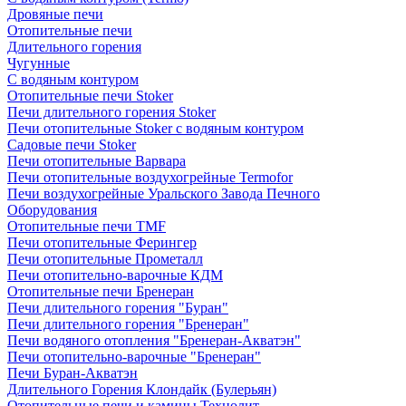
Дровяные печи
Отопительные печи
Длительного горения
Чугунные
C водяным контуром
Отопительные печи Stoker
Печи длительного горения Stoker
Печи отопительные Stoker с водяным контуром
Садовые печи Stoker
Печи отопительные Варвара
Печи отопительные воздухогрейные Termofor
Печи воздухогрейные Уральского Завода Печного
Оборудования
Отопительные печи TMF
Печи отопительные Ферингер
Печи отопительные Прометалл
Печи отопительно-варочные КДМ
Отопительные печи Бренеран
Печи длительного горения "Буран"
Печи длительного горения "Бренеран"
Печи водяного отопления "Бренеран-Акватэн"
Печи отопительно-варочные "Бренеран"
Печи Буран-Акватэн
Длительного Горения Клондайк (Булерьян)
Отопительные печи и камины Технолит