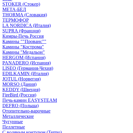
STOKER (Стокер)
МЕТА-БЕЛ
THORMA (Словакия)
ТЕРМОФОР
LA NORDICA (Италия)
SUPRA (Франция)
Кимры-Печь Россия
Камины ""Прованс""
Камины "Кострома"
Камины "Медальон"
HERGOM (Испания)
PANADERO (Испания)
LISEO (Германия-Чехия)
EDILKAMIN (Италия)
JOTUL (Норвегия)
MORSO (Дания)
KEDDY (Швеция)
FireBird (Россия)
Печь-камин EASYSTEAM
DEFRO (Польша)
Отопительно-варочные
Металлические
Чугунные
Пеллетные
С водяным контуром (Termo)