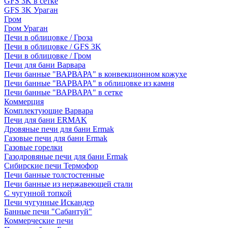
GFS 3K в сетке
GFS 3K Ураган
Гром
Гром Ураган
Печи в облицовке / Гроза
Печи в облицовке / GFS 3K
Печи в облицовке / Гром
Печи для бани Варвара
Печи банные "ВАРВАРА" в конвекционном кожухе
Печи банные "ВАРВАРА" в облицовке из камня
Печи банные "ВАРВАРА" в сетке
Коммерция
Комплектующие Варвара
Печи для бани ERMAK
Дровяные печи для бани Ermak
Газовые печи для бани Ermak
Газовые горелки
Газодровяные печи для бани Ermak
Сибирские печи Термофор
Печи банные толстостенные
Печи банные из нержавеющей стали
С чугунной топкой
Печи чугунные Искандер
Банные печи "Сабантуй"
Коммерческие печи