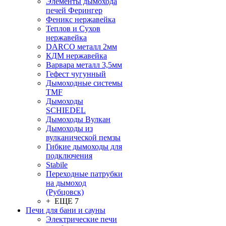
Элементы дымохода
печей Ферингер
Феникс нержавейка
Теплов и Сухов
нержавейка
DARCO металл 2мм
КДМ нержавейка
Варвара металл 3,5мм
Гефест чугунный
Дымоходные системы
TMF
Дымоходы
SCHIEDEL
Дымоходы Вулкан
Дымоходы из
вулканической пемзы
Гибкие дымоходы для
подключения
Stabile
Переходные патрубки
на дымоход
(Рубцовск)
+ ЕЩЕ 7
Печи для бани и сауны
Электрические печи