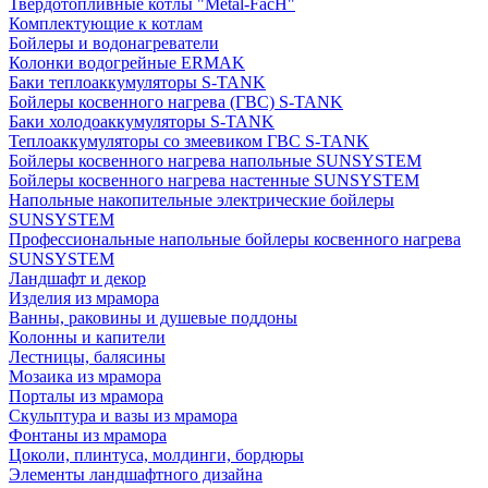
Твердотопливные котлы "Metal-FacH"
Комплектующие к котлам
Бойлеры и водонагреватели
Колонки водогрейные ERMAK
Баки теплоаккумуляторы S-TANK
Бойлеры косвенного нагрева (ГВС) S-TANK
Баки холодоаккумуляторы S-TANK
Теплоаккумуляторы со змеевиком ГВС S-TANK
Бойлеры косвенного нагрева напольные SUNSYSTEM
Бойлеры косвенного нагрева настенные SUNSYSTEM
Напольные накопительные электрические бойлеры
SUNSYSTEM
Профессиональные напольные бойлеры косвенного нагрева
SUNSYSTEM
Ландшафт и декор
Изделия из мрамора
Ванны, раковины и душевые поддоны
Колонны и капители
Лестницы, балясины
Мозаика из мрамора
Порталы из мрамора
Скульптура и вазы из мрамора
Фонтаны из мрамора
Цоколи, плинтуса, молдинги, бордюры
Элементы ландшафтного дизайна