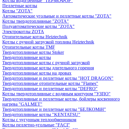
Котлы водогрейные "ТЕРМОФОР"
Пеллетные котлы
Котлы "ZOTA"
Автоматические угольные и пеллетные котлы "ZOTA"
Котлы твердотопливные "ZOTA"
Полуавтоматические котлы "ZOTA"
Электрокотлы ZOTA
Отопительные котлы Heiztechnik
Котлы с ручной загрузкой топлива Heiztechnik
Отопительные котлы TMF
Твердотопливные котлы Stoker
Твердотопливные котлы
Твердотопливные котлы с ручной загрузкой
Твердотопливные котлы длительного горения
Твердотопливные котлы на дровах
Твердотопливные и пеллетные котлы "HOT DRAGON"
Твердотопливные отопительные котлы "Flames"
Твердотопливные и пеллетные котлы "DEFRO"
Котлы твердотопливные с водяным контуром "УЗПО"
Твердотопливные и пеллетные котлы, бойлеры косвенного
нагрева "GALMET"
Твердотопливные и пеллетные котлы "БЕЛКОМiН"
Твердотопливные котлы "KENTATSU"
Котлы с чугунным теплообменником
Котлы пеллетно-угольные "FACI"