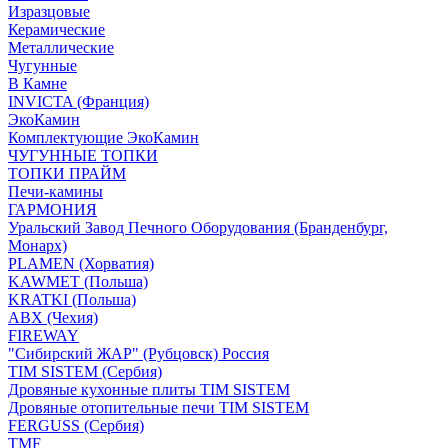
Изразцовые
Керамические
Металлические
Чугунные
В Камне
INVICTA (Франция)
ЭкоКамин
Комплектующие ЭкоКамин
ЧУГУННЫЕ ТОПКИ
ТОПКИ ПРАЙМ
Печи-камины
ГАРМОНИЯ
Уральский Завод Печного Оборудования (Бранденбург,
Монарх)
PLAMEN (Хорватия)
KAWMET (Польша)
KRATKI (Польша)
ABX (Чехия)
FIREWAY
"Сибирский ЖАР" (Рубцовск) Россия
TIM SISTEM (Сербия)
Дровяные кухонные плиты TIM SISTEM
Дровяные отопительные печи TIM SISTEM
FERGUSS (Сербия)
TMF