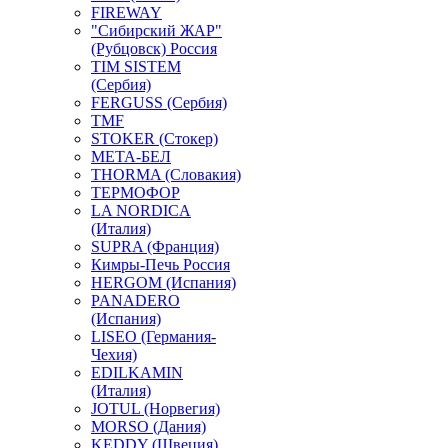
FIREWAY
"Сибирский ЖАР"
(Рубцовск) Россия
TIM SISTEM
(Сербия)
FERGUSS (Сербия)
TMF
STOKER (Стокер)
МЕТА-БЕЛ
THORMA (Словакия)
ТЕРМОФОР
LA NORDICA
(Италия)
SUPRA (Франция)
Кимры-Печь Россия
HERGOM (Испания)
PANADERO
(Испания)
LISEO (Германия-
Чехия)
EDILKAMIN
(Италия)
JOTUL (Норвегия)
MORSO (Дания)
KEDDY (Швеция)