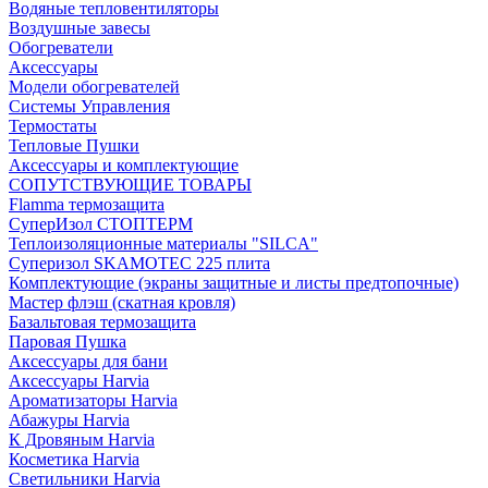
Водяные тепловентиляторы
Воздушные завесы
Обогреватели
Аксессуары
Модели обогревателей
Системы Управления
Термостаты
Тепловые Пушки
Аксессуары и комплектующие
СОПУТСТВУЮЩИЕ ТОВАРЫ
Flamma термозащита
СуперИзол СТОПТЕРМ
Теплоизоляционные материалы "SILCA"
Суперизол SKAMOTEC 225 плита
Комплектующие (экраны защитные и листы предтопочные)
Мастер флэш (скатная кровля)
Базальтовая термозащита
Паровая Пушка
Аксессуары для бани
Аксессуары Harvia
Ароматизаторы Harvia
Абажуры Harvia
К Дровяным Harvia
Косметика Harvia
Светильники Harvia