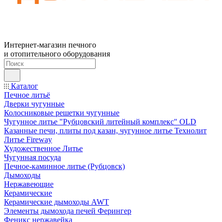
Интернет-магазин печного
и отопительного оборудования
Каталог
Печное литьё
Дверки чугунные
Колосниковые решетки чугунные
Чугунное литье "Рубцовский литейный комплекс" OLD
Казанные печи, плиты под казан, чугунное литье Технолит
Литье Fireway
Художественное Литье
Чугунная посуда
Печное-каминное литье (Рубцовск)
Дымоходы
Нержавеющие
Керамические
Керамические дымоходы AWT
Элементы дымохода печей Ферингер
Феникс нержавейка