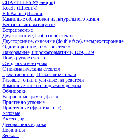
CHAZELLES (Франция)
Keddy (Швеция)
EdilKamin (Италия)
Каминные облицовки из натурального камня
Вертикально-вытянутые
Встраиваемые
Двусторонние, Г-образное стекло
Двусторонние, сквозные (double face), четырехсторонние
Односторонние, плоское стекло
Панорамные, широкоформатные, 16:9, 22:9
Полукруглое стекло
С водяным контуром
С призматическим стеклом
Трехсторонние, П-образное стекло
Газовые топки и уличные нагреватели
Каминные топки с подъёмом дверцы
Облицовки
Встроенные, рамки, фасады
Пристенно-угловые
Пристенные (фронтальные)
Угловые
Аксессуары
Декоративные дрова
Дровницы
Зеркала