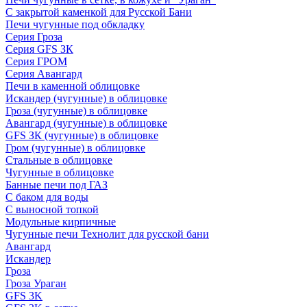
С закрытой каменкой для Русской Бани
Печи чугунные под обкладку
Серия Гроза
Серия GFS ЗК
Серия ГРОМ
Серия Авангард
Печи в каменной облицовке
Искандер (чугунные) в облицовке
Гроза (чугунные) в облицовке
Авангард (чугунные) в облицовке
GFS ЗК (чугунные) в облицовке
Гром (чугунные) в облицовке
Стальные в облицовке
Чугунные в облицовке
Банные печи под ГАЗ
С баком для воды
С выносной топкой
Модульные кирпичные
Чугунные печи Технолит для русской бани
Авангард
Искандер
Гроза
Гроза Ураган
GFS 3K