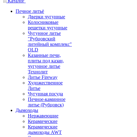
Каталог
Печное литьё
Дверки чугунные
Колосниковые
решетки чугунные
Чугунное литье
"Рубцовский
литейный комплекс"
OLD
Казанные печи,
плиты под казан,
чугунное литье
Технолит
Литье Fireway
Художественное
Литье
Чугунная посуда
Печное-каминное
литье (Рубцовск)
Дымоходы
Нержавеющие
Керамические
Керамические
дымоходы AWT