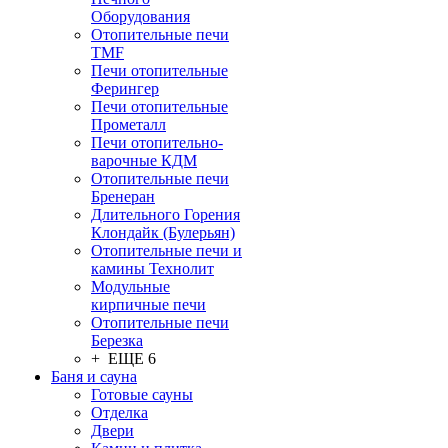
Оборудования
Отопительные печи
TMF
Печи отопительные
Ферингер
Печи отопительные
Прометалл
Печи отопительно-
варочные КДМ
Отопительные печи
Бренеран
Длительного Горения
Клондайк (Булерьян)
Отопительные печи и
камины Технолит
Модульные
кирпичные печи
Отопительные печи
Березка
+ ЕЩЕ 6
Баня и сауна
Готовые сауны
Отделка
Двери