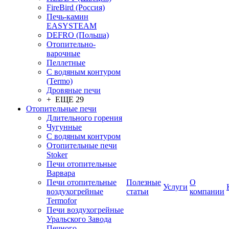
FireBird (Россия)
Печь-камин
EASYSTEAM
DEFRO (Польша)
Отопительно-
варочные
Пеллетные
С водяным контуром
(Termo)
Дровяные печи
+ ЕЩЕ 29
Отопительные печи
Длительного горения
Чугунные
C водяным контуром
Отопительные печи
Stoker
Печи отопительные
Варвара
Печи отопительные
Полезные
О
Услуги
воздухогрейные
статьи
компании
Termofor
Печи воздухогрейные
Уральского Завода
Печного