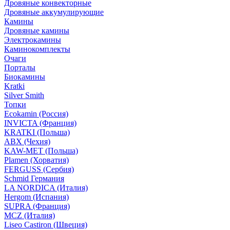
Дровяные конвекторные
Дровяные аккумулирующие
Камины
Дровяные камины
Электрокамины
Каминокомплекты
Очаги
Порталы
Биокамины
Kratki
Silver Smith
Топки
Ecokamin (Россия)
INVICTA (Франция)
KRATKI (Польша)
ABX (Чехия)
KAW-MET (Польша)
Plamen (Хорватия)
FERGUSS (Сербия)
Schmid Германия
LA NORDICA (Италия)
Hergom (Испания)
SUPRA (Франция)
MCZ (Италия)
Liseo Castiron (Швеция)