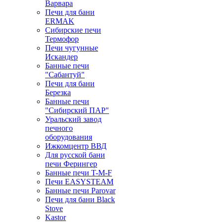
Варвара
Печи для бани
ERMAK
Сибирские печи
Термофор
Печи чугунные
Искандер
Банные печи
"Сабантуй"
Печи для бани
Березка
Банные печи
"Сибирский ПАР"
Уральский завод
печного
оборудования
Ижкомцентр ВВД
Для русской бани
печи Ферингер
Банные печи T-M-F
Печи EASYSTEAM
Банные печи Parovar
Печи для бани Black
Stove
Kastor