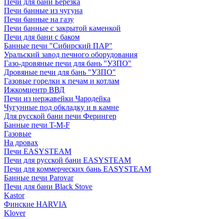
Печи для бани Березка
Печи банные из чугуна
Печи банные на газу
Печи банные с закрытой каменкой
Печи для бани с баком
Банные печи "Сибирский ПАР"
Уральский завод печного оборудования
Газо-дровяные печи для бань "УЗПО"
Дровяные печи для бань "УЗПО"
Газовые горелки к печам и котлам
Ижкомцентр ВВД
Печи из нержавейки Чародейка
Чугунные под обкладку и в камне
Для русской бани печи Ферингер
Банные печи T-M-F
Газовые
На дровах
Печи EASYSTEAM
Печи для русской бани EASYSTEAM
Печи для коммерческих бань EASYSTEAM
Банные печи Parovar
Печи для бани Black Stove
Kastor
Финские HARVIA
Klover