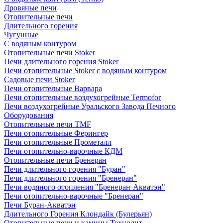
Дровяные печи
Отопительные печи
Длительного горения
Чугунные
C водяным контуром
Отопительные печи Stoker
Печи длительного горения Stoker
Печи отопительные Stoker с водяным контуром
Садовые печи Stoker
Печи отопительные Варвара
Печи отопительные воздухогрейные Termofor
Печи воздухогрейные Уральского Завода Печного
Оборудования
Отопительные печи TMF
Печи отопительные Ферингер
Печи отопительные Прометалл
Печи отопительно-варочные КДМ
Отопительные печи Бренеран
Печи длительного горения "Буран"
Печи длительного горения "Бренеран"
Печи водяного отопления "Бренеран-Акватэн"
Печи отопительно-варочные "Бренеран"
Печи Буран-Акватэн
Длительного Горения Клондайк (Булерьян)
Отопительные печи и камины Технолит