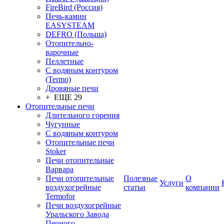
FireBird (Россия)
Печь-камин
EASYSTEAM
DEFRO (Польша)
Отопительно-
варочные
Пеллетные
С водяным контуром
(Termo)
Дровяные печи
+ ЕЩЕ 29
Отопительные печи
Длительного горения
Чугунные
C водяным контуром
Отопительные печи
Stoker
Печи отопительные
Варвара
Печи отопительные
Полезные
О
Услуги
воздухогрейные
статьи
компании
Termofor
Печи воздухогрейные
Уральского Завода
Печного