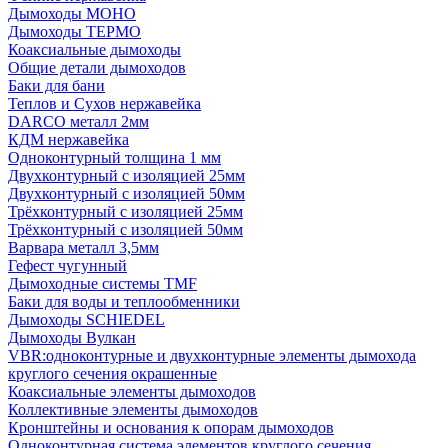
Дымоходы МОНО
Дымоходы ТЕРМО
Коаксиальные дымоходы
Общие детали дымоходов
Баки для бани
Теплов и Сухов нержавейка
DARCO металл 2мм
КДМ нержавейка
Одноконтурный толщина 1 мм
Двухконтурный с изоляцией 25мм
Двухконтурный с изоляцией 50мм
Трёхконтурный с изоляцией 25мм
Трёхконтурный с изоляцией 50мм
Варвара металл 3,5мм
Гефест чугунный
Дымоходные системы TMF
Баки для воды и теплообменники
Дымоходы SCHIEDEL
Дымоходы Вулкан
VBR:одноконтурные и двухконтурные элементы дымохода
круглого сечения окрашенные
Коаксиальные элементы дымоходов
Коллективные элементы дымоходов
Кронштейны и основания к опорам дымоходов
Одноконтурная система элементов круглого сечения