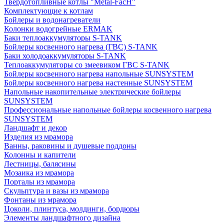
Твердотопливные котлы "Metal-FacH"
Комплектующие к котлам
Бойлеры и водонагреватели
Колонки водогрейные ERMAK
Баки теплоаккумуляторы S-TANK
Бойлеры косвенного нагрева (ГВС) S-TANK
Баки холодоаккумуляторы S-TANK
Теплоаккумуляторы со змеевиком ГВС S-TANK
Бойлеры косвенного нагрева напольные SUNSYSTEM
Бойлеры косвенного нагрева настенные SUNSYSTEM
Напольные накопительные электрические бойлеры
SUNSYSTEM
Профессиональные напольные бойлеры косвенного нагрева
SUNSYSTEM
Ландшафт и декор
Изделия из мрамора
Ванны, раковины и душевые поддоны
Колонны и капители
Лестницы, балясины
Мозаика из мрамора
Порталы из мрамора
Скульптура и вазы из мрамора
Фонтаны из мрамора
Цоколи, плинтуса, молдинги, бордюры
Элементы ландшафтного дизайна