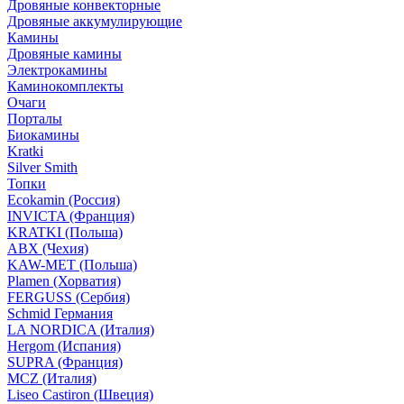
Дровяные конвекторные
Дровяные аккумулирующие
Камины
Дровяные камины
Электрокамины
Каминокомплекты
Очаги
Порталы
Биокамины
Kratki
Silver Smith
Топки
Ecokamin (Россия)
INVICTA (Франция)
KRATKI (Польша)
ABX (Чехия)
KAW-MET (Польша)
Plamen (Хорватия)
FERGUSS (Сербия)
Schmid Германия
LA NORDICA (Италия)
Hergom (Испания)
SUPRA (Франция)
MCZ (Италия)
Liseo Castiron (Швеция)