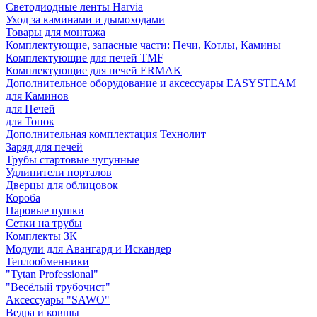
Светодиодные ленты Harvia
Уход за каминами и дымоходами
Товары для монтажа
Комплектующие, запасные части: Печи, Котлы, Камины
Комплектующие для печей TMF
Комплектующие для печей ERMAK
Дополнительное оборудование и аксессуары EASYSTEAM
для Каминов
для Печей
для Топок
Дополнительная комплектация Технолит
Заряд для печей
Трубы стартовые чугунные
Удлинители порталов
Дверцы для облицовок
Короба
Паровые пушки
Сетки на трубы
Комплекты ЗК
Модули для Авангард и Искандер
Теплообменники
"Tytan Professional"
"Весёлый трубочист"
Аксессуары "SAWO"
Ведра и ковшы