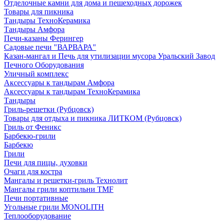
Отделочные камни для дома и пешеходных дорожек
Товары для пикника
Тандыры ТехноКерамика
Тандыры Амфора
Печи-казаны Ферингер
Садовые печи "ВАРВАРА"
Казан-мангал и Печь для утилизации мусора Уральский Завод
Печного Оборудования
Уличный комплекс
Аксессуары к тандырам Амфора
Аксессуары к тандырам ТехноКерамика
Тандыры
Гриль-решетки (Рубцовск)
Товары для отдыха и пикника ЛИТКОМ (Рубцовск)
Гриль от Феникс
Барбекю-грили
Барбекю
Грили
Печи для пицы, духовки
Очаги для костра
Мангалы и решетки-гриль Технолит
Мангалы грили коптильни TMF
Печи портативные
Угольные грили MONOLITH
Теплооборудование