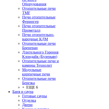
Оборудования
Отопительные печи
TMF
Печи отопительные
Ферингер
Печи отопительные
Прометалл
Печи отопительно-
варочные КДМ
Отопительные печи
Бренеран
Длительного Горения
Клондайк (Булерьян)
Отопительные печи и
камины Технолит
Модульные
кирпичные печи
Отопительные печи
Березка
+ ЕЩЕ 6
Баня и сауна
Готовые сауны
Отделка
Двери