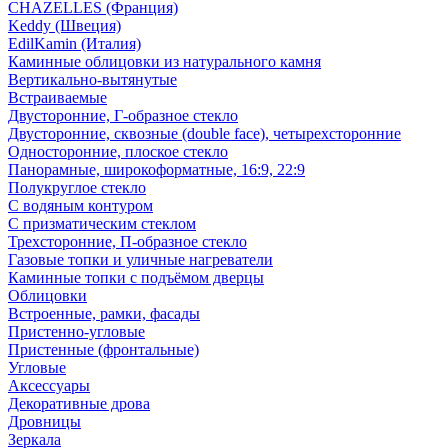
CHAZELLES (Франция)
Keddy (Швеция)
EdilKamin (Италия)
Каминные облицовки из натурального камня
Вертикально-вытянутые
Встраиваемые
Двусторонние, Г-образное стекло
Двусторонние, сквозные (double face), четырехсторонние
Односторонние, плоское стекло
Панорамные, широкоформатные, 16:9, 22:9
Полукруглое стекло
С водяным контуром
С призматическим стеклом
Трехсторонние, П-образное стекло
Газовые топки и уличные нагреватели
Каминные топки с подъёмом дверцы
Облицовки
Встроенные, рамки, фасады
Пристенно-угловые
Пристенные (фронтальные)
Угловые
Аксессуары
Декоративные дрова
Дровницы
Зеркала