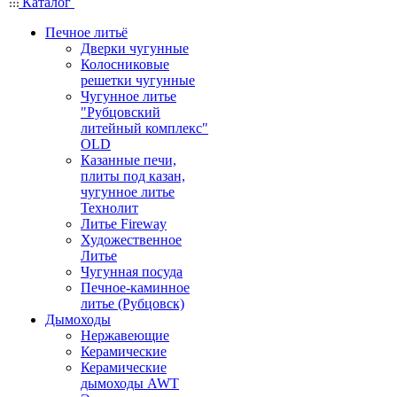
Каталог
Печное литьё
Дверки чугунные
Колосниковые
решетки чугунные
Чугунное литье
"Рубцовский
литейный комплекс"
OLD
Казанные печи,
плиты под казан,
чугунное литье
Технолит
Литье Fireway
Художественное
Литье
Чугунная посуда
Печное-каминное
литье (Рубцовск)
Дымоходы
Нержавеющие
Керамические
Керамические
дымоходы AWT