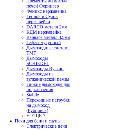
Элементы дымохода
печей Ферингер
Феникс нержавейка
Теплов и Сухов
нержавейка
DARCO металл 2мм
КДМ нержавейка
Варвара металл 3,5мм
Гефест чугунный
Дымоходные системы
TMF
Дымоходы
SCHIEDEL
Дымоходы Вулкан
Дымоходы из
вулканической пемзы
Гибкие дымоходы для
подключения
Stabile
Переходные патрубки
на дымоход
(Рубцовск)
+ ЕЩЕ 7
Печи для бани и сауны
Электрические печи