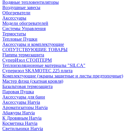
Водяные тепловентиляторы
Воздушные завесы
Обогреватели
Аксессуары
Модели обогревателей
Системы Управления
Термостаты
Тепловые Пушки
Аксессуары и комплектующие
СОПУТСТВУЮЩИЕ ТОВАРЫ
Flamma термозащита
СуперИзол СТОПТЕРМ
Теплоизоляционные материалы "SILCA"
Суперизол SKAMOTEC 225 плита
Комплектующие (экраны защитные и листы предтопочные)
Мастер флэш (скатная кровля)
Базальтовая термозащита
Паровая Пушка
Аксессуары для бани
Аксессуары Harvia
Ароматизаторы Harvia
Абажуры Harvia
К Дровяным Harvia
Косметика Harvia
Светильники Harvia