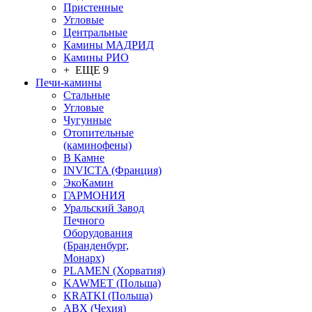
Пристенные
Угловые
Центральные
Камины МАДРИД
Камины РИО
+ ЕЩЕ 9
Печи-камины
Стальные
Угловые
Чугунные
Отопительные
(каминофены)
В Камне
INVICTA (Франция)
ЭкоКамин
ГАРМОНИЯ
Уральский Завод
Печного
Оборудования
(Бранденбург,
Монарх)
PLAMEN (Хорватия)
KAWMET (Польша)
KRATKI (Польша)
ABX (Чехия)