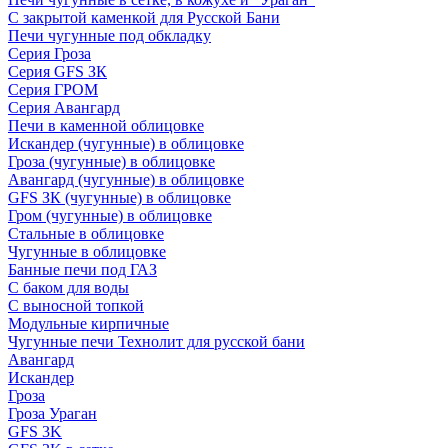
С закрытой каменкой для Русской Бани
Печи чугунные под обкладку
Серия Гроза
Серия GFS ЗК
Серия ГРОМ
Серия Авангард
Печи в каменной облицовке
Искандер (чугунные) в облицовке
Гроза (чугунные) в облицовке
Авангард (чугунные) в облицовке
GFS ЗК (чугунные) в облицовке
Гром (чугунные) в облицовке
Стальные в облицовке
Чугунные в облицовке
Банные печи под ГАЗ
С баком для воды
С выносной топкой
Модульные кирпичные
Чугунные печи Технолит для русской бани
Авангард
Искандер
Гроза
Гроза Ураган
GFS 3K