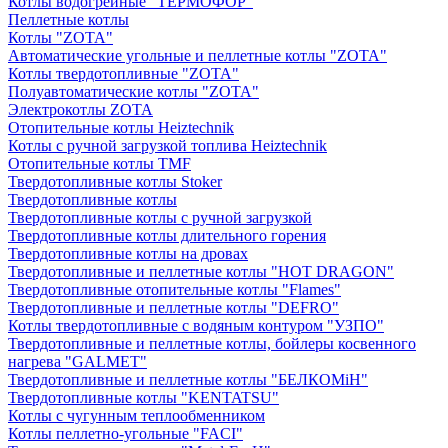
Котлы водогрейные "ТЕРМОФОР"
Пеллетные котлы
Котлы "ZOTA"
Автоматические угольные и пеллетные котлы "ZOTA"
Котлы твердотопливные "ZOTA"
Полуавтоматические котлы "ZOTA"
Электрокотлы ZOTA
Отопительные котлы Heiztechnik
Котлы с ручной загрузкой топлива Heiztechnik
Отопительные котлы TMF
Твердотопливные котлы Stoker
Твердотопливные котлы
Твердотопливные котлы с ручной загрузкой
Твердотопливные котлы длительного горения
Твердотопливные котлы на дровах
Твердотопливные и пеллетные котлы "HOT DRAGON"
Твердотопливные отопительные котлы "Flames"
Твердотопливные и пеллетные котлы "DEFRO"
Котлы твердотопливные с водяным контуром "УЗПО"
Твердотопливные и пеллетные котлы, бойлеры косвенного
нагрева "GALMET"
Твердотопливные и пеллетные котлы "БЕЛКОМiН"
Твердотопливные котлы "KENTATSU"
Котлы с чугунным теплообменником
Котлы пеллетно-угольные "FACI"