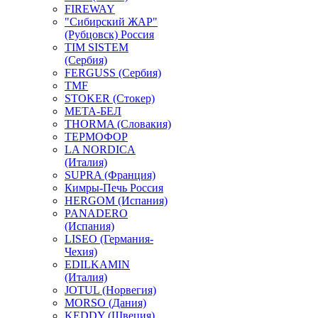
FIREWAY
"Сибирский ЖАР"
(Рубцовск) Россия
TIM SISTEM
(Сербия)
FERGUSS (Сербия)
TMF
STOKER (Стокер)
МЕТА-БЕЛ
THORMA (Словакия)
ТЕРМОФОР
LA NORDICA
(Италия)
SUPRA (Франция)
Кимры-Печь Россия
HERGOM (Испания)
PANADERO
(Испания)
LISEO (Германия-
Чехия)
EDILKAMIN
(Италия)
JOTUL (Норвегия)
MORSO (Дания)
KEDDY (Швеция)