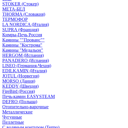
STOKER (Стокер)
МЕТА-БЕЛ
THORMA (Словакия)
ТЕРМОФОР
LA NORDICA (Италия)
SUPRA (Франция)
Кимры-Печь Россия
Камины ""Прованс""
Камины "Кострома"
Камины "Медальон"
HERGOM (Испания)
PANADERO (Испания)
LISEO (Германия-Чехия)
EDILKAMIN (Италия)
JOTUL (Норвегия)
MORSO (Дания)
KEDDY (Швеция)
FireBird (Россия)
Печь-камин EASYSTEAM
DEFRO (Польша)
Отопительно-варочные
Металлические
Чугунные
Пеллетные
С водяным контуром (Termo)