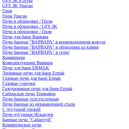
GFS 3K в сетке
GFS 3K Ураган
Гром
Гром Ураган
Печи в облицовке / Гроза
Печи в облицовке / GFS 3K
Печи в облицовке / Гром
Печи для бани Варвара
Печи банные "ВАРВАРА" в конвекционном кожухе
Печи банные "ВАРВАРА" в облицовке из камня
Печи банные "ВАРВАРА" в сетке
Коммерция
Комплектующие Варвара
Печи для бани ERMAK
Дровяные печи для бани Ermak
Газовые печи для бани Ermak
Газовые горелки
Газодровяные печи для бани Ermak
Сибирские печи Термофор
Печи банные толстостенные
Печи банные из нержавеющей стали
С чугунной топкой
Печи чугунные Искандер
Банные печи "Сабантуй"
Коммерческие печи