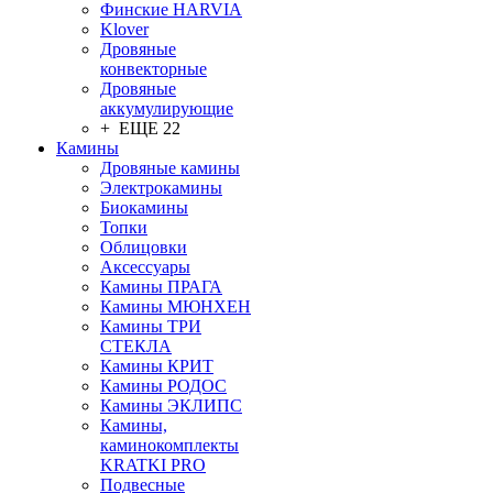
Финские HARVIA
Klover
Дровяные
конвекторные
Дровяные
аккумулирующие
+ ЕЩЕ 22
Камины
Дровяные камины
Электрокамины
Биокамины
Топки
Облицовки
Аксессуары
Камины ПРАГА
Камины МЮНХЕН
Камины ТРИ
СТЕКЛА
Камины КРИТ
Камины РОДОС
Камины ЭКЛИПС
Камины,
каминокомплекты
KRATKI PRO
Подвесные