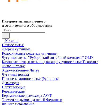
Интернет-магазин печного
и отопительного оборудования
Каталог
Печное литьё
Дверки чугунные
Колосниковые решетки чугунные
Чугунное литье "Рубцовский литейный комплекс" OLD
Казанные печи, плиты под казан, чугунное литье Технолит
Литье Fireway
Художественное Литье
Чугунная посуда
Печное-каминное литье (Рубцовск)
Дымоходы
Нержавеющие
Керамические
Керамические дымоходы AWT
Элементы дымохода печей Ферингер
Феникс нержавейка