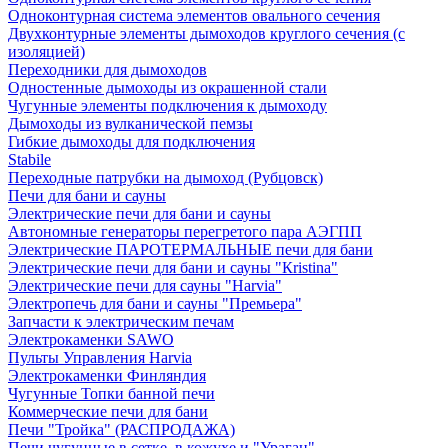
Одноконтурная система элементов овального сечения
Двухконтурные элементы дымоходов круглого сечения (с
изоляцией)
Переходники для дымоходов
Одностенные дымоходы из окрашенной стали
Чугунные элементы подключения к дымоходу
Дымоходы из вулканической пемзы
Гибкие дымоходы для подключения
Stabile
Переходные патрубки на дымоход (Рубцовск)
Печи для бани и сауны
Электрические печи для бани и сауны
Автономные генераторы перегретого пара АЭГПП
Электрические ПАРОТЕРМАЛЬНЫЕ печи для бани
Электрические печи для бани и сауны "Кristina"
Электрические печи для сауны "Harvia"
Электропечь для бани и сауны "Премьера"
Запчасти к электрическим печам
Электрокаменки SAWO
Пульты Управления Harvia
Электрокаменки Финляндия
Чугунные Топки банной печи
Коммерческие печи для бани
Печи "Тройка" (РАСПРОДАЖА)
Печи чугунные в сетке, в кожухе и "Ураган"