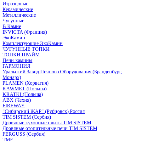
Изразцовые
Керамические
Металлические
Чугунные
В Камне
INVICTA (Франция)
ЭкоКамин
Комплектующие ЭкоКамин
ЧУГУННЫЕ ТОПКИ
ТОПКИ ПРАЙМ
Печи-камины
ГАРМОНИЯ
Уральский Завод Печного Оборудования (Бранденбург,
Монарх)
PLAMEN (Хорватия)
KAWMET (Польша)
KRATKI (Польша)
ABX (Чехия)
FIREWAY
"Сибирский ЖАР" (Рубцовск) Россия
TIM SISTEM (Сербия)
Дровяные кухонные плиты TIM SISTEM
Дровяные отопительные печи TIM SISTEM
FERGUSS (Сербия)
TMF