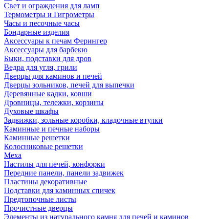
Свет и ограждения для ламп
Термометры и Гигрометры
Часы и песочные часы
Бондарные изделия
Аксессуары к печам Ферингер
Аксессуары для барбекю
Быки, подставки для дров
Ведра для угля, грили
Дверцы для каминов и печей
Дверцы зольников, печей для выпечки
Деревянные кадки, ковши
Дровницы, тележки, корзины
Духовые шкафы
Задвижки, зольные коробки, кладочные втулки
Каминные и печные наборы
Каминные решетки
Колосниковые решетки
Меха
Настилы для печей, конфорки
Передние панели, панели задвижек
Пластины декоративные
Подставки для каминных спичек
Предтопочные листы
Прочистные дверцы
Элементы из натурального камня для печей и каминов