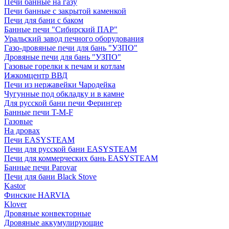
Печи банные на газу
Печи банные с закрытой каменкой
Печи для бани с баком
Банные печи "Сибирский ПАР"
Уральский завод печного оборудования
Газо-дровяные печи для бань "УЗПО"
Дровяные печи для бань "УЗПО"
Газовые горелки к печам и котлам
Ижкомцентр ВВД
Печи из нержавейки Чародейка
Чугунные под обкладку и в камне
Для русской бани печи Ферингер
Банные печи T-M-F
Газовые
На дровах
Печи EASYSTEAM
Печи для русской бани EASYSTEAM
Печи для коммерческих бань EASYSTEAM
Банные печи Parovar
Печи для бани Black Stove
Kastor
Финские HARVIA
Klover
Дровяные конвекторные
Дровяные аккумулирующие