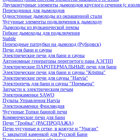
Двухконтурные элементы дымоходов круглого сечения (с изол
Переходники для дымоходов
Одностенные дымоходы из окрашенной стали
Чугунные элементы подключения к дымоходу
Дымоходы из вулканической пемзы
Гибкие дымоходы для подключения
Stabile
Переходные патрубки на дымоход (Рубцовск)
Печи для бани и сауны
Электрические печи для бани и сауны
Автономные генераторы перегретого пара АЭГПП
Электрические ПАРОТЕРМАЛЬНЫЕ печи для бани
Электрические печи для бани и сауны "Кristina"
Электрические печи для сауны "Harvia"
Электропечь для бани и сауны "Премьера"
Запчасти к электрическим печам
Электрокаменки SAWO
Пульты Управления Harvia
Электрокаменки Финляндия
Чугунные Топки банной печи
Коммерческие печи для бани
Печи "Тройка" (РАСПРОДАЖА)
Печи чугунные в сетке, в кожухе и "Ураган"
С закрытой каменкой для Русской Бани
Печи чугунные под обкладку