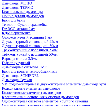
Дымоходы МОНО
Дымоходы ТЕРМО
Коаксиальные дымоходы
Общие детали дымоходов
Баки для бани
Теплов и Сухов нержавейка
DARCO металл 2мм
КДМ нержавейка
Одноконтурный толщина 1 мм
Двухконтурный с изоляцией 25мм
Двухконтурный с изоляцией 50мм
Трёхконтурный с изоляцией 25мм
Трёхконтурный с изоляцией 50мм
Варвара металл 3,5мм
Гефест чугунный
Дымоходные системы TMF
Баки для воды и теплообменники
Дымоходы SCHIEDEL
Дымоходы Вулкан
VBR:одноконтурные и двухконтурные элементы дымохода кру
Коаксиальные элементы дымоходов
Коллективные элементы дымоходов
Кронштейны и основания к опорам дымоходов
Одноконтурная система элементов круглого сечения
Одноконтурная система элементов овального сечения