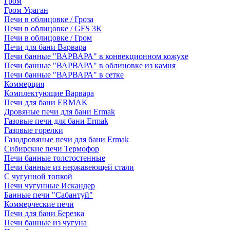
Гром
Гром Ураган
Печи в облицовке / Гроза
Печи в облицовке / GFS 3K
Печи в облицовке / Гром
Печи для бани Варвара
Печи банные "ВАРВАРА" в конвекционном кожухе
Печи банные "ВАРВАРА" в облицовке из камня
Печи банные "ВАРВАРА" в сетке
Коммерция
Комплектующие Варвара
Печи для бани ERMAK
Дровяные печи для бани Ermak
Газовые печи для бани Ermak
Газовые горелки
Газодровяные печи для бани Ermak
Сибирские печи Термофор
Печи банные толстостенные
Печи банные из нержавеющей стали
С чугунной топкой
Печи чугунные Искандер
Банные печи "Сабантуй"
Коммерческие печи
Печи для бани Березка
Печи банные из чугуна