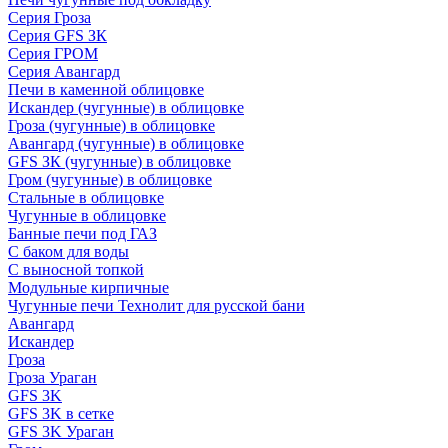
Серия Гроза
Серия GFS ЗК
Серия ГРОМ
Серия Авангард
Печи в каменной облицовке
Искандер (чугунные) в облицовке
Гроза (чугунные) в облицовке
Авангард (чугунные) в облицовке
GFS ЗК (чугунные) в облицовке
Гром (чугунные) в облицовке
Стальные в облицовке
Чугунные в облицовке
Банные печи под ГАЗ
С баком для воды
С выносной топкой
Модульные кирпичные
Чугунные печи Технолит для русской бани
Авангард
Искандер
Гроза
Гроза Ураган
GFS 3K
GFS 3K в сетке
GFS 3K Ураган