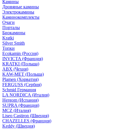
Камины
Дровяные камины
Электрокамины
Каминокомплекты
Очаги
Порталы
Биокамины
Kratki
Silver Smith
Топки
Ecokamin (Россия)
INVICTA (Франция)
KRATKI (Польша)
ABX (Чехия)
KAW-MET (Польша)
Plamen (Хорватия)
FERGUSS (Сербия)
Schmid Германия
LA NORDICA (Италия)
Hergom (Испания)
SUPRA (Франция)
MCZ (Италия)
Liseo Castiron (Швеция)
CHAZELLES (Франция)
Keddy (Швеция)