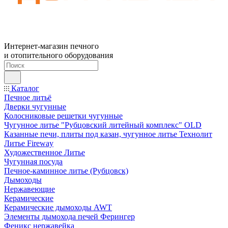
Интернет-магазин печного
и отопительного оборудования
Каталог
Печное литьё
Дверки чугунные
Колосниковые решетки чугунные
Чугунное литье "Рубцовский литейный комплекс" OLD
Казанные печи, плиты под казан, чугунное литье Технолит
Литье Fireway
Художественное Литье
Чугунная посуда
Печное-каминное литье (Рубцовск)
Дымоходы
Нержавеющие
Керамические
Керамические дымоходы AWT
Элементы дымохода печей Ферингер
Феникс нержавейка