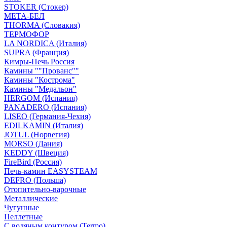
STOKER (Стокер)
МЕТА-БЕЛ
THORMA (Словакия)
ТЕРМОФОР
LA NORDICA (Италия)
SUPRA (Франция)
Кимры-Печь Россия
Камины ""Прованс""
Камины "Кострома"
Камины "Медальон"
HERGOM (Испания)
PANADERO (Испания)
LISEO (Германия-Чехия)
EDILKAMIN (Италия)
JOTUL (Норвегия)
MORSO (Дания)
KEDDY (Швеция)
FireBird (Россия)
Печь-камин EASYSTEAM
DEFRO (Польша)
Отопительно-варочные
Металлические
Чугунные
Пеллетные
С водяным контуром (Termo)