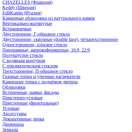
CHAZELLES (Франция)
Keddy (Швеция)
EdilKamin (Италия)
Каминные облицовки из натурального камня
Вертикально-вытянутые
Встраиваемые
Двусторонние, Г-образное стекло
Двусторонние, сквозные (double face), четырехсторонние
Односторонние, плоское стекло
Панорамные, широкоформатные, 16:9, 22:9
Полукруглое стекло
С водяным контуром
С призматическим стеклом
Трехсторонние, П-образное стекло
Газовые топки и уличные нагреватели
Каминные топки с подъёмом дверцы
Облицовки
Встроенные, рамки, фасады
Пристенно-угловые
Пристенные (фронтальные)
Угловые
Аксессуары
Декоративные дрова
Дровницы
Зеркала