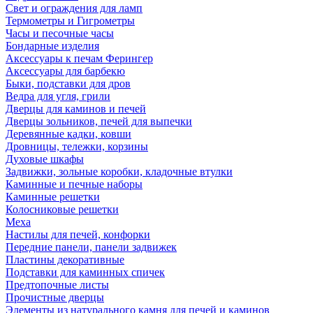
Свет и ограждения для ламп
Термометры и Гигрометры
Часы и песочные часы
Бондарные изделия
Аксессуары к печам Ферингер
Аксессуары для барбекю
Быки, подставки для дров
Ведра для угля, грили
Дверцы для каминов и печей
Дверцы зольников, печей для выпечки
Деревянные кадки, ковши
Дровницы, тележки, корзины
Духовые шкафы
Задвижки, зольные коробки, кладочные втулки
Каминные и печные наборы
Каминные решетки
Колосниковые решетки
Меха
Настилы для печей, конфорки
Передние панели, панели задвижек
Пластины декоративные
Подставки для каминных спичек
Предтопочные листы
Прочистные дверцы
Элементы из натурального камня для печей и каминов