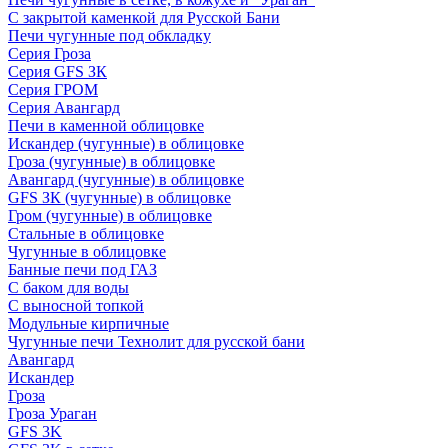
С закрытой каменкой для Русской Бани
Печи чугунные под обкладку
Серия Гроза
Серия GFS ЗК
Серия ГРОМ
Серия Авангард
Печи в каменной облицовке
Искандер (чугунные) в облицовке
Гроза (чугунные) в облицовке
Авангард (чугунные) в облицовке
GFS ЗК (чугунные) в облицовке
Гром (чугунные) в облицовке
Стальные в облицовке
Чугунные в облицовке
Банные печи под ГАЗ
С баком для воды
С выносной топкой
Модульные кирпичные
Чугунные печи Технолит для русской бани
Авангард
Искандер
Гроза
Гроза Ураган
GFS 3K