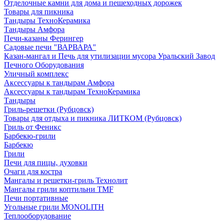
Отделочные камни для дома и пешеходных дорожек
Товары для пикника
Тандыры ТехноКерамика
Тандыры Амфора
Печи-казаны Ферингер
Садовые печи "ВАРВАРА"
Казан-мангал и Печь для утилизации мусора Уральский Завод
Печного Оборудования
Уличный комплекс
Аксессуары к тандырам Амфора
Аксессуары к тандырам ТехноКерамика
Тандыры
Гриль-решетки (Рубцовск)
Товары для отдыха и пикника ЛИТКОМ (Рубцовск)
Гриль от Феникс
Барбекю-грили
Барбекю
Грили
Печи для пицы, духовки
Очаги для костра
Мангалы и решетки-гриль Технолит
Мангалы грили коптильни TMF
Печи портативные
Угольные грили MONOLITH
Теплооборудование