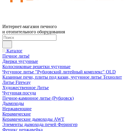
Интернет-магазин печного
и отопительного оборудования
Каталог
Печное литьё
Дверки чугунные
Колосниковые решетки чугунные
Чугунное литье "Рубцовский литейный комплекс" OLD
Казанные печи, плиты под казан, чугунное литье Технолит
Литье Fireway
Художественное Литье
Чугунная посуда
Печное-каминное литье (Рубцовск)
Дымоходы
Нержавеющие
Керамические
Керамические дымоходы AWT
Элементы дымохода печей Ферингер
Феникс нержавейка