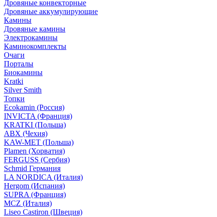
Дровяные конвекторные
Дровяные аккумулирующие
Камины
Дровяные камины
Электрокамины
Каминокомплекты
Очаги
Порталы
Биокамины
Kratki
Silver Smith
Топки
Ecokamin (Россия)
INVICTA (Франция)
KRATKI (Польша)
ABX (Чехия)
KAW-MET (Польша)
Plamen (Хорватия)
FERGUSS (Сербия)
Schmid Германия
LA NORDICA (Италия)
Hergom (Испания)
SUPRA (Франция)
MCZ (Италия)
Liseo Castiron (Швеция)