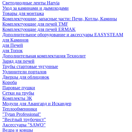
Светодиодные ленты Harvia
Уход за каминами и дымоходами
Товары для монтажа
Комплектующие, запасные части: Печи, Котлы, Камины
Комплектующие для печей TMF
Комплектующие для печей ERMAK
Дополнительное оборудование и аксессуары EASYSTEAM
для Каминов
для Печей
для Топок
Дополнительная комплектация Технолит
Заряд для печей
Трубы стартовые чугунные
Удлинители порталов
Дверцы для облицовок
Короба
Паровые пушки
Сетки на трубы
Комплекты ЗК
Модули для Авангард и Искандер
Теплообменники
"Tytan Professional"
"Весёлый трубочист"
Аксессуары "SAWO"
Ведра и ковшы