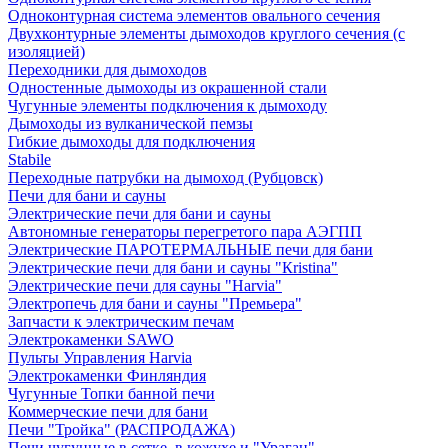
Одноконтурная система элементов овального сечения
Двухконтурные элементы дымоходов круглого сечения (с
изоляцией)
Переходники для дымоходов
Одностенные дымоходы из окрашенной стали
Чугунные элементы подключения к дымоходу
Дымоходы из вулканической пемзы
Гибкие дымоходы для подключения
Stabile
Переходные патрубки на дымоход (Рубцовск)
Печи для бани и сауны
Электрические печи для бани и сауны
Автономные генераторы перегретого пара АЭГПП
Электрические ПАРОТЕРМАЛЬНЫЕ печи для бани
Электрические печи для бани и сауны "Кristina"
Электрические печи для сауны "Harvia"
Электропечь для бани и сауны "Премьера"
Запчасти к электрическим печам
Электрокаменки SAWO
Пульты Управления Harvia
Электрокаменки Финляндия
Чугунные Топки банной печи
Коммерческие печи для бани
Печи "Тройка" (РАСПРОДАЖА)
Печи чугунные в сетке, в кожухе и "Ураган"