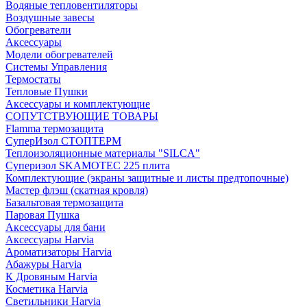
Водяные тепловентиляторы
Воздушные завесы
Обогреватели
Аксессуары
Модели обогревателей
Системы Управления
Термостаты
Тепловые Пушки
Аксессуары и комплектующие
СОПУТСТВУЮЩИЕ ТОВАРЫ
Flamma термозащита
СуперИзол СТОПТЕРМ
Теплоизоляционные материалы "SILCA"
Суперизол SKAMOTEC 225 плита
Комплектующие (экраны защитные и листы предтопочные)
Мастер флэш (скатная кровля)
Базальтовая термозащита
Паровая Пушка
Аксессуары для бани
Аксессуары Harvia
Ароматизаторы Harvia
Абажуры Harvia
К Дровяным Harvia
Косметика Harvia
Светильники Harvia