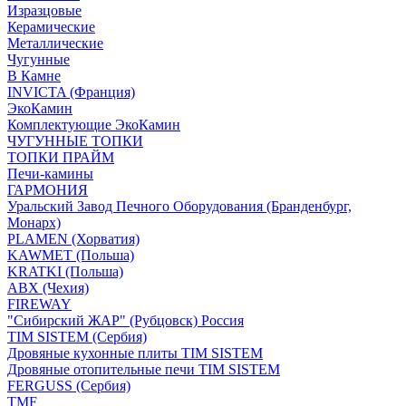
Изразцовые
Керамические
Металлические
Чугунные
В Камне
INVICTA (Франция)
ЭкоКамин
Комплектующие ЭкоКамин
ЧУГУННЫЕ ТОПКИ
ТОПКИ ПРАЙМ
Печи-камины
ГАРМОНИЯ
Уральский Завод Печного Оборудования (Бранденбург,
Монарх)
PLAMEN (Хорватия)
KAWMET (Польша)
KRATKI (Польша)
ABX (Чехия)
FIREWAY
"Сибирский ЖАР" (Рубцовск) Россия
TIM SISTEM (Сербия)
Дровяные кухонные плиты TIM SISTEM
Дровяные отопительные печи TIM SISTEM
FERGUSS (Сербия)
TMF