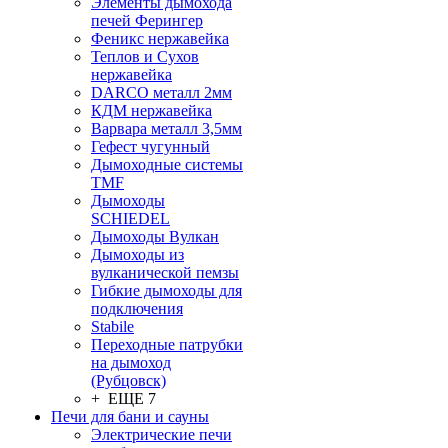
Элементы дымохода
печей Ферингер
Феникс нержавейка
Теплов и Сухов
нержавейка
DARCO металл 2мм
КДМ нержавейка
Варвара металл 3,5мм
Гефест чугунный
Дымоходные системы
TMF
Дымоходы
SCHIEDEL
Дымоходы Вулкан
Дымоходы из
вулканической пемзы
Гибкие дымоходы для
подключения
Stabile
Переходные патрубки
на дымоход
(Рубцовск)
+ ЕЩЕ 7
Печи для бани и сауны
Электрические печи