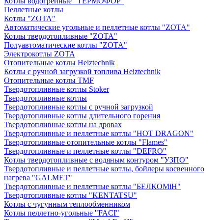
Котлы водогрейные "ТЕРМОФОР"
Пеллетные котлы
Котлы "ZOTA"
Автоматические угольные и пеллетные котлы "ZOTA"
Котлы твердотопливные "ZOTA"
Полуавтоматические котлы "ZOTA"
Электрокотлы ZOTA
Отопительные котлы Heiztechnik
Котлы с ручной загрузкой топлива Heiztechnik
Отопительные котлы TMF
Твердотопливные котлы Stoker
Твердотопливные котлы
Твердотопливные котлы с ручной загрузкой
Твердотопливные котлы длительного горения
Твердотопливные котлы на дровах
Твердотопливные и пеллетные котлы "HOT DRAGON"
Твердотопливные отопительные котлы "Flames"
Твердотопливные и пеллетные котлы "DEFRO"
Котлы твердотопливные с водяным контуром "УЗПО"
Твердотопливные и пеллетные котлы, бойлеры косвенного
нагрева "GALMET"
Твердотопливные и пеллетные котлы "БЕЛКОМiН"
Твердотопливные котлы "KENTATSU"
Котлы с чугунным теплообменником
Котлы пеллетно-угольные "FACI"