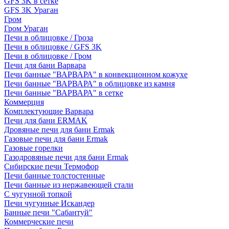
GFS 3K в сетке
GFS 3K Ураган
Гром
Гром Ураган
Печи в облицовке / Гроза
Печи в облицовке / GFS 3K
Печи в облицовке / Гром
Печи для бани Варвара
Печи банные "ВАРВАРА" в конвекционном кожухе
Печи банные "ВАРВАРА" в облицовке из камня
Печи банные "ВАРВАРА" в сетке
Коммерция
Комплектующие Варвара
Печи для бани ERMAK
Дровяные печи для бани Ermak
Газовые печи для бани Ermak
Газовые горелки
Газодровяные печи для бани Ermak
Сибирские печи Термофор
Печи банные толстостенные
Печи банные из нержавеющей стали
С чугунной топкой
Печи чугунные Искандер
Банные печи "Сабантуй"
Коммерческие печи