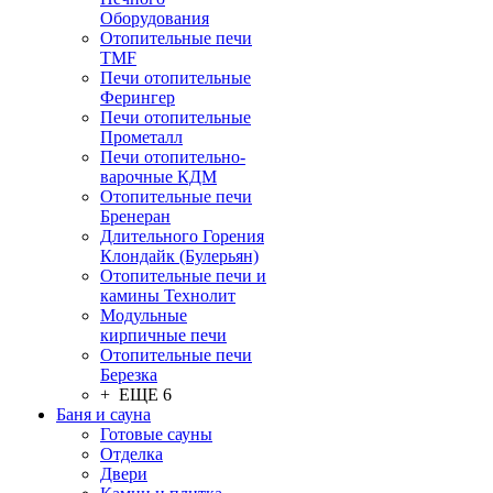
Оборудования
Отопительные печи
TMF
Печи отопительные
Ферингер
Печи отопительные
Прометалл
Печи отопительно-
варочные КДМ
Отопительные печи
Бренеран
Длительного Горения
Клондайк (Булерьян)
Отопительные печи и
камины Технолит
Модульные
кирпичные печи
Отопительные печи
Березка
+ ЕЩЕ 6
Баня и сауна
Готовые сауны
Отделка
Двери