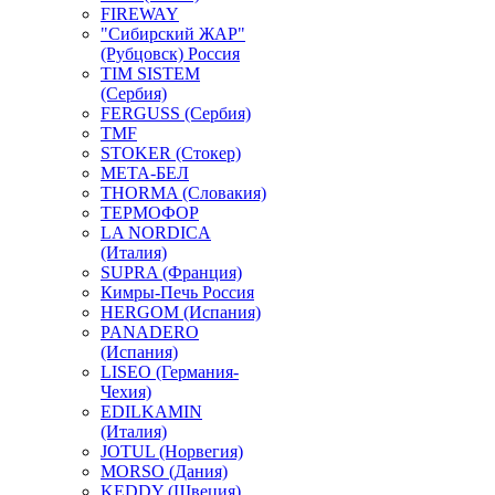
FIREWAY
"Сибирский ЖАР"
(Рубцовск) Россия
TIM SISTEM
(Сербия)
FERGUSS (Сербия)
TMF
STOKER (Стокер)
МЕТА-БЕЛ
THORMA (Словакия)
ТЕРМОФОР
LA NORDICA
(Италия)
SUPRA (Франция)
Кимры-Печь Россия
HERGOM (Испания)
PANADERO
(Испания)
LISEO (Германия-
Чехия)
EDILKAMIN
(Италия)
JOTUL (Норвегия)
MORSO (Дания)
KEDDY (Швеция)