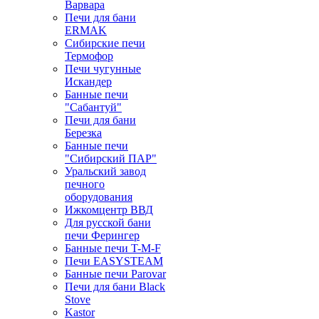
Варвара
Печи для бани
ERMAK
Сибирские печи
Термофор
Печи чугунные
Искандер
Банные печи
"Сабантуй"
Печи для бани
Березка
Банные печи
"Сибирский ПАР"
Уральский завод
печного
оборудования
Ижкомцентр ВВД
Для русской бани
печи Ферингер
Банные печи T-M-F
Печи EASYSTEAM
Банные печи Parovar
Печи для бани Black
Stove
Kastor