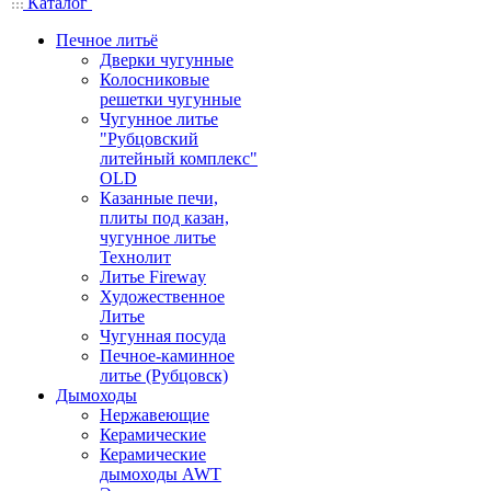
Каталог
Печное литьё
Дверки чугунные
Колосниковые
решетки чугунные
Чугунное литье
"Рубцовский
литейный комплекс"
OLD
Казанные печи,
плиты под казан,
чугунное литье
Технолит
Литье Fireway
Художественное
Литье
Чугунная посуда
Печное-каминное
литье (Рубцовск)
Дымоходы
Нержавеющие
Керамические
Керамические
дымоходы AWT