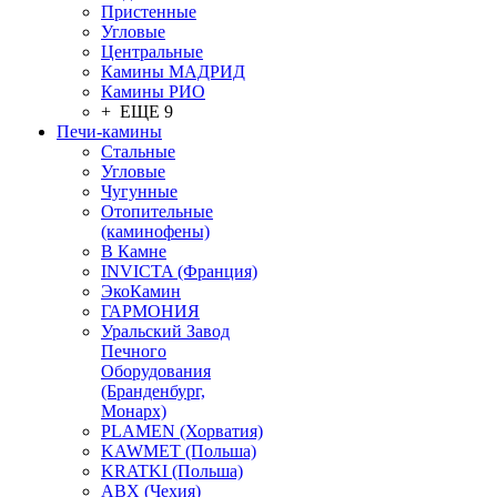
Пристенные
Угловые
Центральные
Камины МАДРИД
Камины РИО
+ ЕЩЕ 9
Печи-камины
Стальные
Угловые
Чугунные
Отопительные
(каминофены)
В Камне
INVICTA (Франция)
ЭкоКамин
ГАРМОНИЯ
Уральский Завод
Печного
Оборудования
(Бранденбург,
Монарх)
PLAMEN (Хорватия)
KAWMET (Польша)
KRATKI (Польша)
ABX (Чехия)