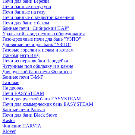
Печи для бани Березка
Печи банные из чугуна
Печи банные на газу
Печи банные с закрытой каменкой
Печи для бани с баком
Банные печи "Сибирский ПАР"
Уральский завод печного оборудования
Газо-дровяные печи для бань "УЗПО"
Дровяные печи для бань "УЗПО"
Газовые горелки к печам и котлам
Ижкомцентр ВВД
Печи из нержавейки Чародейка
Чугунные под обкладку и в камне
Для русской бани печи Ферингер
Банные печи T-M-F
Газовые
На дровах
Печи EASYSTEAM
Печи для русской бани EASYSTEAM
Печи для коммерческих бань EASYSTEAM
Банные печи Parovar
Печи для бани Black Stove
Kastor
Финские HARVIA
Klover