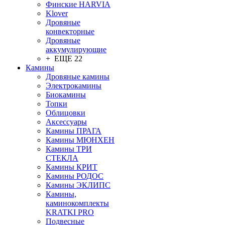
Финские HARVIA
Klover
Дровяные
конвекторные
Дровяные
аккумулирующие
+ ЕЩЕ 22
Камины
Дровяные камины
Электрокамины
Биокамины
Топки
Облицовки
Аксессуары
Камины ПРАГА
Камины МЮНХЕН
Камины ТРИ
СТЕКЛА
Камины КРИТ
Камины РОДОС
Камины ЭКЛИПС
Камины,
каминокомплекты
KRATKI PRO
Подвесные