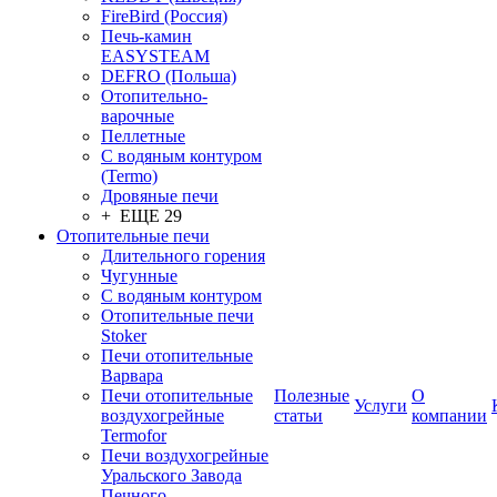
FireBird (Россия)
Печь-камин
EASYSTEAM
DEFRO (Польша)
Отопительно-
варочные
Пеллетные
С водяным контуром
(Termo)
Дровяные печи
+ ЕЩЕ 29
Отопительные печи
Длительного горения
Чугунные
C водяным контуром
Отопительные печи
Stoker
Печи отопительные
Варвара
Печи отопительные
Полезные
О
Услуги
воздухогрейные
статьи
компании
Termofor
Печи воздухогрейные
Уральского Завода
Печного