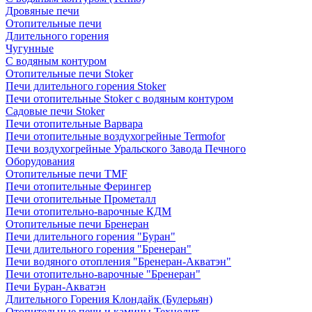
Дровяные печи
Отопительные печи
Длительного горения
Чугунные
C водяным контуром
Отопительные печи Stoker
Печи длительного горения Stoker
Печи отопительные Stoker с водяным контуром
Садовые печи Stoker
Печи отопительные Варвара
Печи отопительные воздухогрейные Termofor
Печи воздухогрейные Уральского Завода Печного
Оборудования
Отопительные печи TMF
Печи отопительные Ферингер
Печи отопительные Прометалл
Печи отопительно-варочные КДМ
Отопительные печи Бренеран
Печи длительного горения "Буран"
Печи длительного горения "Бренеран"
Печи водяного отопления "Бренеран-Акватэн"
Печи отопительно-варочные "Бренеран"
Печи Буран-Акватэн
Длительного Горения Клондайк (Булерьян)
Отопительные печи и камины Технолит