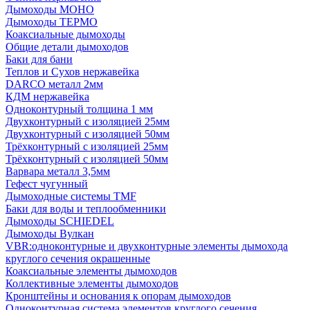
Дымоходы МОНО
Дымоходы ТЕРМО
Коаксиальные дымоходы
Общие детали дымоходов
Баки для бани
Теплов и Сухов нержавейка
DARCO металл 2мм
КДМ нержавейка
Одноконтурный толщина 1 мм
Двухконтурный с изоляцией 25мм
Двухконтурный с изоляцией 50мм
Трёхконтурный с изоляцией 25мм
Трёхконтурный с изоляцией 50мм
Варвара металл 3,5мм
Гефест чугунный
Дымоходные системы TMF
Баки для воды и теплообменники
Дымоходы SCHIEDEL
Дымоходы Вулкан
VBR:одноконтурные и двухконтурные элементы дымохода
круглого сечения окрашенные
Коаксиальные элементы дымоходов
Коллективные элементы дымоходов
Кронштейны и основания к опорам дымоходов
Одноконтурная система элементов круглого сечения