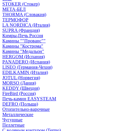
STOKER (Стокер)
МЕТА-БЕЛ
THORMA (Словакия)
ТЕРМОФОР
LA NORDICA (Италия)
SUPRA (Франция)
Кимры-Печь Россия
Камины ""Прованс""
Камины "Кострома"
Камины "Медальон"
HERGOM (Испания)
PANADERO (Испания)
LISEO (Германия-Чехия)
EDILKAMIN (Италия)
JOTUL (Норвегия)
MORSO (Дания)
KEDDY (Швеция)
FireBird (Россия)
Печь-камин EASYSTEAM
DEFRO (Польша)
Отопительно-варочные
Металлические
Чугунные
Пеллетные
С водяным контуром (Termo)