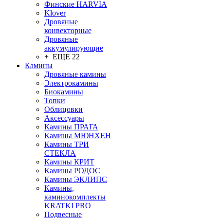
Финские HARVIA
Klover
Дровяные
конвекторные
Дровяные
аккумулирующие
+ ЕЩЕ 22
Камины
Дровяные камины
Электрокамины
Биокамины
Топки
Облицовки
Аксессуары
Камины ПРАГА
Камины МЮНХЕН
Камины ТРИ
СТЕКЛА
Камины КРИТ
Камины РОДОС
Камины ЭКЛИПС
Камины,
каминокомплекты
KRATKI PRO
Подвесные