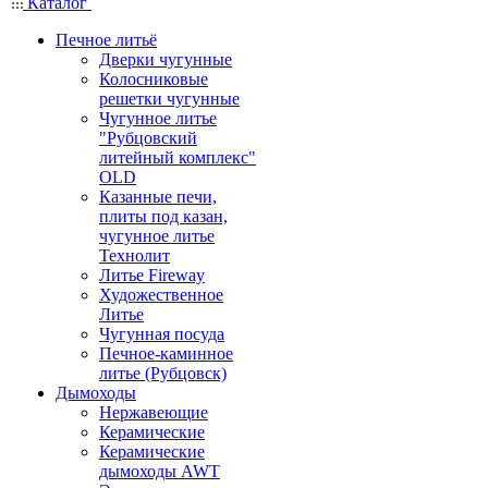
Каталог
Печное литьё
Дверки чугунные
Колосниковые
решетки чугунные
Чугунное литье
"Рубцовский
литейный комплекс"
OLD
Казанные печи,
плиты под казан,
чугунное литье
Технолит
Литье Fireway
Художественное
Литье
Чугунная посуда
Печное-каминное
литье (Рубцовск)
Дымоходы
Нержавеющие
Керамические
Керамические
дымоходы AWT