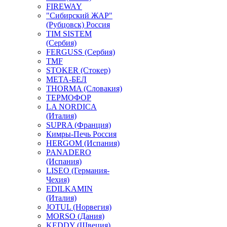
FIREWAY
"Сибирский ЖАР"
(Рубцовск) Россия
TIM SISTEM
(Сербия)
FERGUSS (Сербия)
TMF
STOKER (Стокер)
МЕТА-БЕЛ
THORMA (Словакия)
ТЕРМОФОР
LA NORDICA
(Италия)
SUPRA (Франция)
Кимры-Печь Россия
HERGOM (Испания)
PANADERO
(Испания)
LISEO (Германия-
Чехия)
EDILKAMIN
(Италия)
JOTUL (Норвегия)
MORSO (Дания)
KEDDY (Швеция)