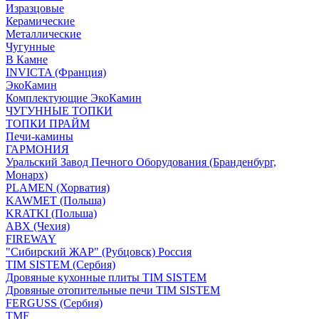
Изразцовые
Керамические
Металлические
Чугунные
В Камне
INVICTA (Франция)
ЭкоКамин
Комплектующие ЭкоКамин
ЧУГУННЫЕ ТОПКИ
ТОПКИ ПРАЙМ
Печи-камины
ГАРМОНИЯ
Уральский Завод Печного Оборудования (Бранденбург,
Монарх)
PLAMEN (Хорватия)
KAWMET (Польша)
KRATKI (Польша)
ABX (Чехия)
FIREWAY
"Сибирский ЖАР" (Рубцовск) Россия
TIM SISTEM (Сербия)
Дровяные кухонные плиты TIM SISTEM
Дровяные отопительные печи TIM SISTEM
FERGUSS (Сербия)
TMF