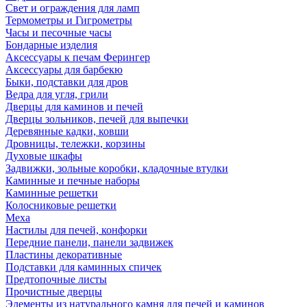
Свет и ограждения для ламп
Термометры и Гигрометры
Часы и песочные часы
Бондарные изделия
Аксессуары к печам Ферингер
Аксессуары для барбекю
Быки, подставки для дров
Ведра для угля, грили
Дверцы для каминов и печей
Дверцы зольников, печей для выпечки
Деревянные кадки, ковши
Дровницы, тележки, корзины
Духовые шкафы
Задвижки, зольные коробки, кладочные втулки
Каминные и печные наборы
Каминные решетки
Колосниковые решетки
Меха
Настилы для печей, конфорки
Передние панели, панели задвижек
Пластины декоративные
Подставки для каминных спичек
Предтопочные листы
Прочистные дверцы
Элементы из натурального камня для печей и каминов