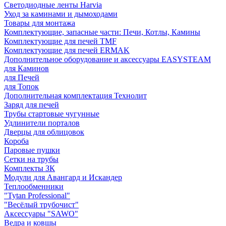
Светодиодные ленты Harvia
Уход за каминами и дымоходами
Товары для монтажа
Комплектующие, запасные части: Печи, Котлы, Камины
Комплектующие для печей TMF
Комплектующие для печей ERMAK
Дополнительное оборудование и аксессуары EASYSTEAM
для Каминов
для Печей
для Топок
Дополнительная комплектация Технолит
Заряд для печей
Трубы стартовые чугунные
Удлинители порталов
Дверцы для облицовок
Короба
Паровые пушки
Сетки на трубы
Комплекты ЗК
Модули для Авангард и Искандер
Теплообменники
"Tytan Professional"
"Весёлый трубочист"
Аксессуары "SAWO"
Ведра и ковшы