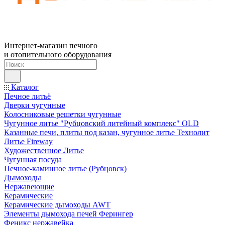
Интернет-магазин печного
и отопительного оборудования
Каталог
Печное литьё
Дверки чугунные
Колосниковые решетки чугунные
Чугунное литье "Рубцовский литейный комплекс" OLD
Казанные печи, плиты под казан, чугунное литье Технолит
Литье Fireway
Художественное Литье
Чугунная посуда
Печное-каминное литье (Рубцовск)
Дымоходы
Нержавеющие
Керамические
Керамические дымоходы AWT
Элементы дымохода печей Ферингер
Феникс нержавейка