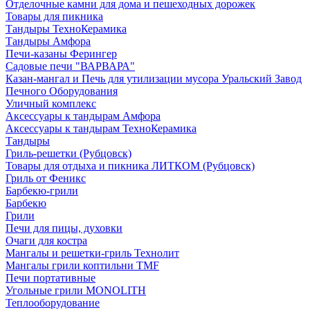
Отделочные камни для дома и пешеходных дорожек
Товары для пикника
Тандыры ТехноКерамика
Тандыры Амфора
Печи-казаны Ферингер
Садовые печи "ВАРВАРА"
Казан-мангал и Печь для утилизации мусора Уральский Завод
Печного Оборудования
Уличный комплекс
Аксессуары к тандырам Амфора
Аксессуары к тандырам ТехноКерамика
Тандыры
Гриль-решетки (Рубцовск)
Товары для отдыха и пикника ЛИТКОМ (Рубцовск)
Гриль от Феникс
Барбекю-грили
Барбекю
Грили
Печи для пицы, духовки
Очаги для костра
Мангалы и решетки-гриль Технолит
Мангалы грили коптильни TMF
Печи портативные
Угольные грили MONOLITH
Теплооборудование