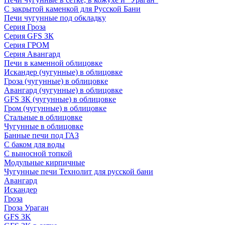
С закрытой каменкой для Русской Бани
Печи чугунные под обкладку
Серия Гроза
Серия GFS ЗК
Серия ГРОМ
Серия Авангард
Печи в каменной облицовке
Искандер (чугунные) в облицовке
Гроза (чугунные) в облицовке
Авангард (чугунные) в облицовке
GFS ЗК (чугунные) в облицовке
Гром (чугунные) в облицовке
Стальные в облицовке
Чугунные в облицовке
Банные печи под ГАЗ
С баком для воды
С выносной топкой
Модульные кирпичные
Чугунные печи Технолит для русской бани
Авангард
Искандер
Гроза
Гроза Ураган
GFS 3K