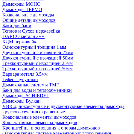
Дымоходы МОНО
Дымоходы ТЕРМО
Коаксиальные дымоходы
Общие детали дымоходов
Баки для бани
Теплов и Сухов нержавейка
DARCO металл 2мм
КДМ нержавейка
Одноконтурный толщина 1 мм
Двухконтурный с изоляцией 25мм
Двухконтурный с изоляцией 50мм
Трёхконтурный с изоляцией 25мм
Трёхконтурный с изоляцией 50мм
Варвара металл 3,5мм
Гефест чугунный
Дымоходные системы TMF
Баки для воды и теплообменники
Дымоходы SCHIEDEL
Дымоходы Вулкан
VBR:одноконтурные и двухконтурные элементы дымохода
круглого сечения окрашенные
Коаксиальные элементы дымоходов
Коллективные элементы дымоходов
Кронштейны и основания к опорам дымоходов
Одноконтурная система элементов круглого сечения