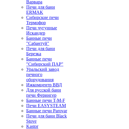
Варвара
Печи для бани
ERMAK
Сибирские печи
Термофор
Печи чугунные
Искандер
Банные печи
"Сабантуй"
Печи для бани
Березка
Банные печи
"Сибирский ПАР"
Уральский завод
печного
оборудования
Ижкомцентр ВВД
Для русской бани
печи Ферингер
Банные печи T-M-F
Печи EASYSTEAM
Банные печи Parovar
Печи для бани Black
Stove
Kastor