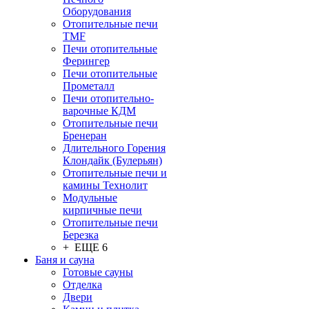
Оборудования
Отопительные печи
TMF
Печи отопительные
Ферингер
Печи отопительные
Прометалл
Печи отопительно-
варочные КДМ
Отопительные печи
Бренеран
Длительного Горения
Клондайк (Булерьян)
Отопительные печи и
камины Технолит
Модульные
кирпичные печи
Отопительные печи
Березка
+ ЕЩЕ 6
Баня и сауна
Готовые сауны
Отделка
Двери