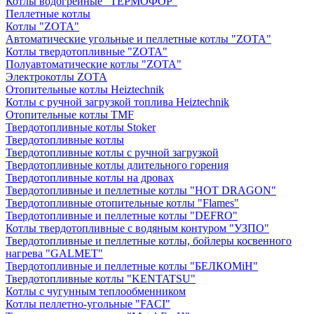
Котлы водогрейные "ТЕРМОФОР"
Пеллетные котлы
Котлы "ZOTA"
Автоматические угольные и пеллетные котлы "ZOTA"
Котлы твердотопливные "ZOTA"
Полуавтоматические котлы "ZOTA"
Электрокотлы ZOTA
Отопительные котлы Heiztechnik
Котлы с ручной загрузкой топлива Heiztechnik
Отопительные котлы TMF
Твердотопливные котлы Stoker
Твердотопливные котлы
Твердотопливные котлы с ручной загрузкой
Твердотопливные котлы длительного горения
Твердотопливные котлы на дровах
Твердотопливные и пеллетные котлы "HOT DRAGON"
Твердотопливные отопительные котлы "Flames"
Твердотопливные и пеллетные котлы "DEFRO"
Котлы твердотопливные с водяным контуром "УЗПО"
Твердотопливные и пеллетные котлы, бойлеры косвенного
нагрева "GALMET"
Твердотопливные и пеллетные котлы "БЕЛКОМiН"
Твердотопливные котлы "KENTATSU"
Котлы с чугунным теплообменником
Котлы пеллетно-угольные "FACI"