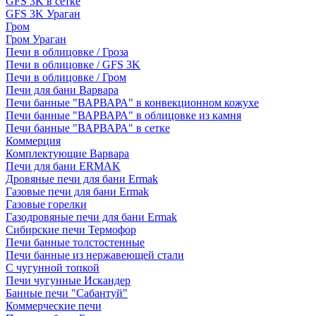
GFS 3K в сетке
GFS 3K Ураган
Гром
Гром Ураган
Печи в облицовке / Гроза
Печи в облицовке / GFS 3K
Печи в облицовке / Гром
Печи для бани Варвара
Печи банные "ВАРВАРА" в конвекционном кожухе
Печи банные "ВАРВАРА" в облицовке из камня
Печи банные "ВАРВАРА" в сетке
Коммерция
Комплектующие Варвара
Печи для бани ERMAK
Дровяные печи для бани Ermak
Газовые печи для бани Ermak
Газовые горелки
Газодровяные печи для бани Ermak
Сибирские печи Термофор
Печи банные толстостенные
Печи банные из нержавеющей стали
С чугунной топкой
Печи чугунные Искандер
Банные печи "Сабантуй"
Коммерческие печи