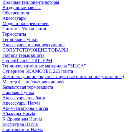
Водяные тепловентиляторы
Воздушные завесы
Обогреватели
Аксессуары
Модели обогревателей
Системы Управления
Термостаты
Тепловые Пушки
Аксессуары и комплектующие
СОПУТСТВУЮЩИЕ ТОВАРЫ
Flamma термозащита
СуперИзол СТОПТЕРМ
Теплоизоляционные материалы "SILCA"
Суперизол SKAMOTEC 225 плита
Комплектующие (экраны защитные и листы предтопочные)
Мастер флэш (скатная кровля)
Базальтовая термозащита
Паровая Пушка
Аксессуары для бани
Аксессуары Harvia
Ароматизаторы Harvia
Абажуры Harvia
К Дровяным Harvia
Косметика Harvia
Светильники Harvia