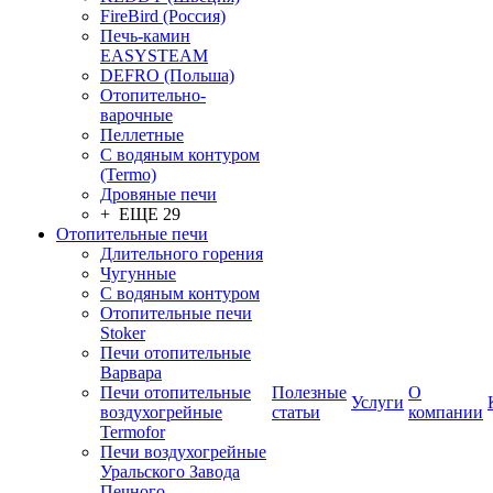
FireBird (Россия)
Печь-камин
EASYSTEAM
DEFRO (Польша)
Отопительно-
варочные
Пеллетные
С водяным контуром
(Termo)
Дровяные печи
+ ЕЩЕ 29
Отопительные печи
Длительного горения
Чугунные
C водяным контуром
Отопительные печи
Stoker
Печи отопительные
Варвара
Печи отопительные
Полезные
О
Услуги
воздухогрейные
статьи
компании
Termofor
Печи воздухогрейные
Уральского Завода
Печного