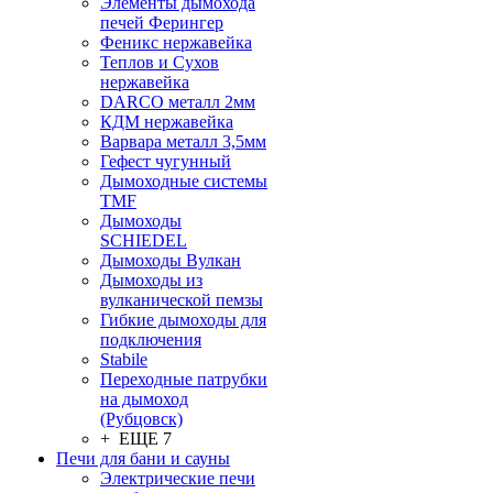
Элементы дымохода
печей Ферингер
Феникс нержавейка
Теплов и Сухов
нержавейка
DARCO металл 2мм
КДМ нержавейка
Варвара металл 3,5мм
Гефест чугунный
Дымоходные системы
TMF
Дымоходы
SCHIEDEL
Дымоходы Вулкан
Дымоходы из
вулканической пемзы
Гибкие дымоходы для
подключения
Stabile
Переходные патрубки
на дымоход
(Рубцовск)
+ ЕЩЕ 7
Печи для бани и сауны
Электрические печи