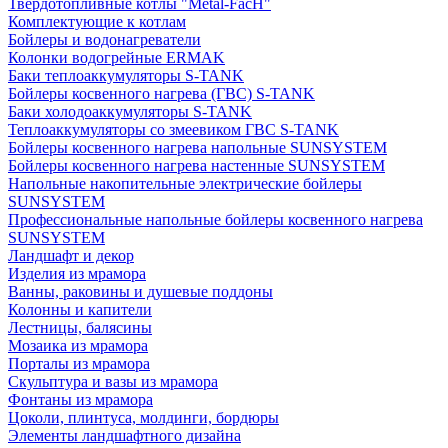
Твердотопливные котлы "Metal-FacH"
Комплектующие к котлам
Бойлеры и водонагреватели
Колонки водогрейные ERMAK
Баки теплоаккумуляторы S-TANK
Бойлеры косвенного нагрева (ГВС) S-TANK
Баки холодоаккумуляторы S-TANK
Теплоаккумуляторы со змеевиком ГВС S-TANK
Бойлеры косвенного нагрева напольные SUNSYSTEM
Бойлеры косвенного нагрева настенные SUNSYSTEM
Напольные накопительные электрические бойлеры
SUNSYSTEM
Профессиональные напольные бойлеры косвенного нагрева
SUNSYSTEM
Ландшафт и декор
Изделия из мрамора
Ванны, раковины и душевые поддоны
Колонны и капители
Лестницы, балясины
Мозаика из мрамора
Порталы из мрамора
Скульптура и вазы из мрамора
Фонтаны из мрамора
Цоколи, плинтуса, молдинги, бордюры
Элементы ландшафтного дизайна