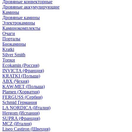
Дровяные конвекторные
Дровяные аккумулирующие
Камины
Дровяные камины
Электрокамины
Каминокомплекты
Очаги
Порталы
Биокамины
Kratki
Silver Smith
Топки
Ecokamin (Россия)
INVICTA (Франция)
KRATKI (Польша)
ABX (Чехия)
KAW-MET (Польша)
Plamen (Хорватия)
FERGUSS (Сербия)
Schmid Германия
LA NORDICA (Италия)
Hergom (Испания)
SUPRA (Франция)
MCZ (Италия)
Liseo Castiron (Швеция)