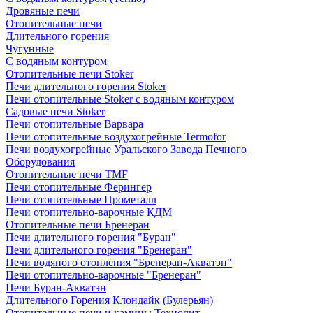
Дровяные печи
Отопительные печи
Длительного горения
Чугунные
C водяным контуром
Отопительные печи Stoker
Печи длительного горения Stoker
Печи отопительные Stoker с водяным контуром
Садовые печи Stoker
Печи отопительные Варвара
Печи отопительные воздухогрейные Termofor
Печи воздухогрейные Уральского Завода Печного
Оборудования
Отопительные печи TMF
Печи отопительные Ферингер
Печи отопительные Прометалл
Печи отопительно-варочные КДМ
Отопительные печи Бренеран
Печи длительного горения "Буран"
Печи длительного горения "Бренеран"
Печи водяного отопления "Бренеран-Акватэн"
Печи отопительно-варочные "Бренеран"
Печи Буран-Акватэн
Длительного Горения Клондайк (Булерьян)
Отопительные печи и камины Технолит