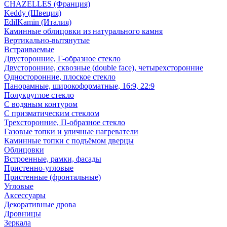
CHAZELLES (Франция)
Keddy (Швеция)
EdilKamin (Италия)
Каминные облицовки из натурального камня
Вертикально-вытянутые
Встраиваемые
Двусторонние, Г-образное стекло
Двусторонние, сквозные (double face), четырехсторонние
Односторонние, плоское стекло
Панорамные, широкоформатные, 16:9, 22:9
Полукруглое стекло
С водяным контуром
С призматическим стеклом
Трехсторонние, П-образное стекло
Газовые топки и уличные нагреватели
Каминные топки с подъёмом дверцы
Облицовки
Встроенные, рамки, фасады
Пристенно-угловые
Пристенные (фронтальные)
Угловые
Аксессуары
Декоративные дрова
Дровницы
Зеркала