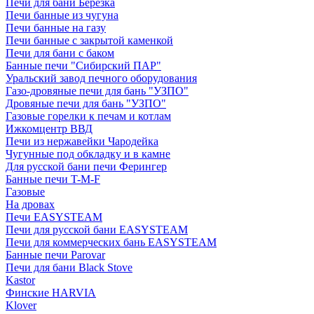
Печи для бани Березка
Печи банные из чугуна
Печи банные на газу
Печи банные с закрытой каменкой
Печи для бани с баком
Банные печи "Сибирский ПАР"
Уральский завод печного оборудования
Газо-дровяные печи для бань "УЗПО"
Дровяные печи для бань "УЗПО"
Газовые горелки к печам и котлам
Ижкомцентр ВВД
Печи из нержавейки Чародейка
Чугунные под обкладку и в камне
Для русской бани печи Ферингер
Банные печи T-M-F
Газовые
На дровах
Печи EASYSTEAM
Печи для русской бани EASYSTEAM
Печи для коммерческих бань EASYSTEAM
Банные печи Parovar
Печи для бани Black Stove
Kastor
Финские HARVIA
Klover