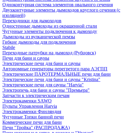
Одноконтурная система элементов овального сечения
Двухконтурные элементы дымоходов круглого сечения (с
изоляцией)
Переходники для дымоходов
Одностенные дымоходы из окрашенной стали
Чугунные элементы подключения к дымоходу
Дымоходы из вулканической пемзы
Гибкие дымоходы для подключения
Stabile
Переходные патрубки на дымоход (Рубцовск)
Печи для бани и сауны
Электрические печи для бани и сауны
Автономные генераторы перегретого пара АЭГПП
Электрические ПАРОТЕРМАЛЬНЫЕ печи для бани
Электрические печи для бани и сауны "Кristina"
Электрические печи для сауны "Harvia"
Электропечь для бани и сауны "Премьера"
Запчасти к электрическим печам
Электрокаменки SAWO
Пульты Управления Harvia
Электрокаменки Финляндия
Чугунные Топки банной печи
Коммерческие печи для бани
Печи "Тройка" (РАСПРОДАЖА)
Печи чугунные в сетке, в кожухе и "Ураган"