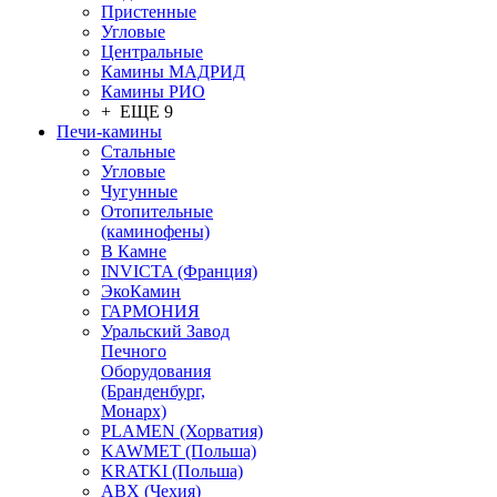
Пристенные
Угловые
Центральные
Камины МАДРИД
Камины РИО
+ ЕЩЕ 9
Печи-камины
Стальные
Угловые
Чугунные
Отопительные
(каминофены)
В Камне
INVICTA (Франция)
ЭкоКамин
ГАРМОНИЯ
Уральский Завод
Печного
Оборудования
(Бранденбург,
Монарх)
PLAMEN (Хорватия)
KAWMET (Польша)
KRATKI (Польша)
ABX (Чехия)