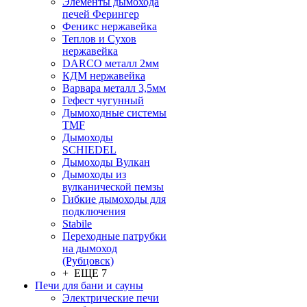
Элементы дымохода
печей Ферингер
Феникс нержавейка
Теплов и Сухов
нержавейка
DARCO металл 2мм
КДМ нержавейка
Варвара металл 3,5мм
Гефест чугунный
Дымоходные системы
TMF
Дымоходы
SCHIEDEL
Дымоходы Вулкан
Дымоходы из
вулканической пемзы
Гибкие дымоходы для
подключения
Stabile
Переходные патрубки
на дымоход
(Рубцовск)
+ ЕЩЕ 7
Печи для бани и сауны
Электрические печи