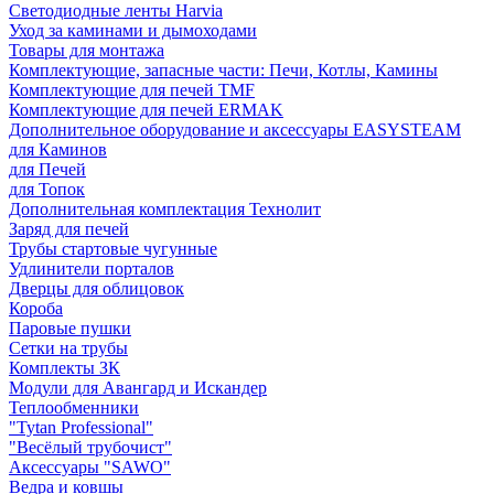
Светодиодные ленты Harvia
Уход за каминами и дымоходами
Товары для монтажа
Комплектующие, запасные части: Печи, Котлы, Камины
Комплектующие для печей TMF
Комплектующие для печей ERMAK
Дополнительное оборудование и аксессуары EASYSTEAM
для Каминов
для Печей
для Топок
Дополнительная комплектация Технолит
Заряд для печей
Трубы стартовые чугунные
Удлинители порталов
Дверцы для облицовок
Короба
Паровые пушки
Сетки на трубы
Комплекты ЗК
Модули для Авангард и Искандер
Теплообменники
"Tytan Professional"
"Весёлый трубочист"
Аксессуары "SAWO"
Ведра и ковшы