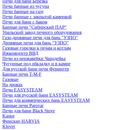
Печи для бани Березка
Печи банные из чугуна
Печи банные на газу
Печи банные с закрытой каменкой
Печи для бани с баком
Банные печи "Сибирский ПАР"
Уральский завод печного оборудования
Газо-дровяные печи для бань "УЗПО"
Дровяные печи для бань "УЗПО"
Газовые горелки к печам и котлам
Ижкомцентр ВВД
Печи из нержавейки Чародейка
Чугунные под обкладку и в камне
Для русской бани печи Ферингер
Банные печи T-M-F
Газовые
На дровах
Печи EASYSTEAM
Печи для русской бани EASYSTEAM
Печи для коммерческих бань EASYSTEAM
Банные печи Parovar
Печи для бани Black Stove
Kastor
Финские HARVIA
Klover