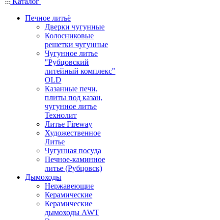
Каталог
Печное литьё
Дверки чугунные
Колосниковые
решетки чугунные
Чугунное литье
"Рубцовский
литейный комплекс"
OLD
Казанные печи,
плиты под казан,
чугунное литье
Технолит
Литье Fireway
Художественное
Литье
Чугунная посуда
Печное-каминное
литье (Рубцовск)
Дымоходы
Нержавеющие
Керамические
Керамические
дымоходы AWT