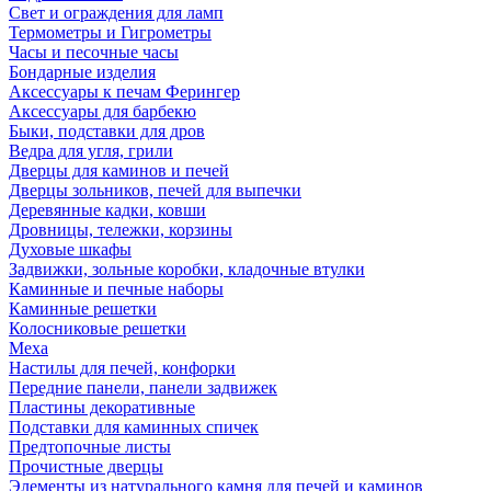
Свет и ограждения для ламп
Термометры и Гигрометры
Часы и песочные часы
Бондарные изделия
Аксессуары к печам Ферингер
Аксессуары для барбекю
Быки, подставки для дров
Ведра для угля, грили
Дверцы для каминов и печей
Дверцы зольников, печей для выпечки
Деревянные кадки, ковши
Дровницы, тележки, корзины
Духовые шкафы
Задвижки, зольные коробки, кладочные втулки
Каминные и печные наборы
Каминные решетки
Колосниковые решетки
Меха
Настилы для печей, конфорки
Передние панели, панели задвижек
Пластины декоративные
Подставки для каминных спичек
Предтопочные листы
Прочистные дверцы
Элементы из натурального камня для печей и каминов