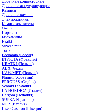
Дровяные конвекторные
Дровяные аккумулирующие
Камины
Дровяные камины
Электрокамины
Каминокомплекты
Очаги
Порталы
Биокамины
Kratki
Silver Smith
Топки
Ecokamin (Россия)
INVICTA (Франция)
KRATKI (Польша)
ABX (Чехия)
KAW-MET (Польша)
Plamen (Хорватия)
FERGUSS (Сербия)
Schmid Германия
LA NORDICA (Италия)
Hergom (Испания)
SUPRA (Франция)
MCZ (Италия)
Liseo Castiron (Швеция)