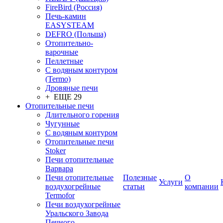
FireBird (Россия)
Печь-камин
EASYSTEAM
DEFRO (Польша)
Отопительно-
варочные
Пеллетные
С водяным контуром
(Termo)
Дровяные печи
+ ЕЩЕ 29
Отопительные печи
Длительного горения
Чугунные
C водяным контуром
Отопительные печи
Stoker
Печи отопительные
Варвара
Печи отопительные
Полезные
О
Услуги
воздухогрейные
статьи
компании
Termofor
Печи воздухогрейные
Уральского Завода
Печного