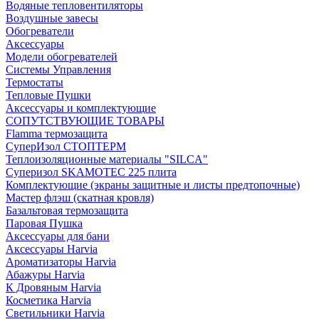
Водяные тепловентиляторы
Воздушные завесы
Обогреватели
Аксессуары
Модели обогревателей
Системы Управления
Термостаты
Тепловые Пушки
Аксессуары и комплектующие
СОПУТСТВУЮЩИЕ ТОВАРЫ
Flamma термозащита
СуперИзол СТОПТЕРМ
Теплоизоляционные материалы "SILCA"
Суперизол SKAMOTEC 225 плита
Комплектующие (экраны защитные и листы предтопочные)
Мастер флэш (скатная кровля)
Базальтовая термозащита
Паровая Пушка
Аксессуары для бани
Аксессуары Harvia
Ароматизаторы Harvia
Абажуры Harvia
К Дровяным Harvia
Косметика Harvia
Светильники Harvia