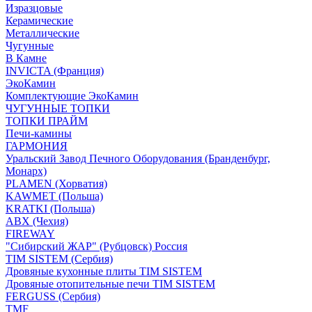
Изразцовые
Керамические
Металлические
Чугунные
В Камне
INVICTA (Франция)
ЭкоКамин
Комплектующие ЭкоКамин
ЧУГУННЫЕ ТОПКИ
ТОПКИ ПРАЙМ
Печи-камины
ГАРМОНИЯ
Уральский Завод Печного Оборудования (Бранденбург,
Монарх)
PLAMEN (Хорватия)
KAWMET (Польша)
KRATKI (Польша)
ABX (Чехия)
FIREWAY
"Сибирский ЖАР" (Рубцовск) Россия
TIM SISTEM (Сербия)
Дровяные кухонные плиты TIM SISTEM
Дровяные отопительные печи TIM SISTEM
FERGUSS (Сербия)
TMF