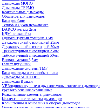
Дымоходы МОНО
Дымоходы ТЕРМО
Коаксиальные дымоходы
Общие детали дымоходов
Баки для бани
Теплов и Сухов нержавейка
DARCO металл 2мм
КДМ нержавейка
Одноконтурный толщина 1 мм
Двухконтурный с изоляцией 25мм
Двухконтурный с изоляцией 50мм
Трёхконтурный с изоляцией 25мм
Трёхконтурный с изоляцией 50мм
Варвара металл 3,5мм
Гефест чугунный
Дымоходные системы TMF
Баки для воды и теплообменники
Дымоходы SCHIEDEL
Дымоходы Вулкан
VBR:одноконтурные и двухконтурные элементы дымохода
круглого сечения окрашенные
Коаксиальные элементы дымоходов
Коллективные элементы дымоходов
Кронштейны и основания к опорам дымоходов
Одноконтурная система элементов круглого сечения