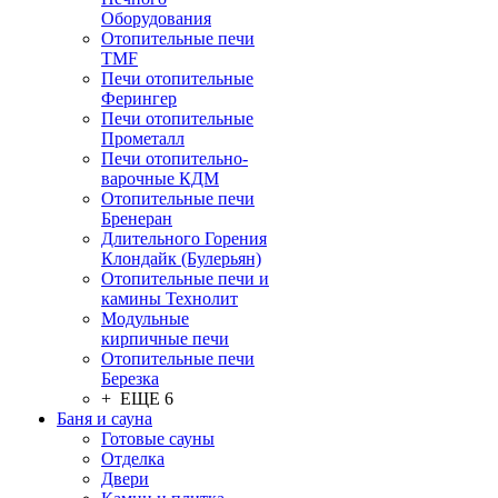
Оборудования
Отопительные печи
TMF
Печи отопительные
Ферингер
Печи отопительные
Прометалл
Печи отопительно-
варочные КДМ
Отопительные печи
Бренеран
Длительного Горения
Клондайк (Булерьян)
Отопительные печи и
камины Технолит
Модульные
кирпичные печи
Отопительные печи
Березка
+ ЕЩЕ 6
Баня и сауна
Готовые сауны
Отделка
Двери