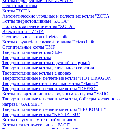
Котлы водогрейные "ТЕРМОФОР"
Пеллетные котлы
Котлы "ZOTA"
Автоматические угольные и пеллетные котлы "ZOTA"
Котлы твердотопливные "ZOTA"
Полуавтоматические котлы "ZOTA"
Электрокотлы ZOTA
Отопительные котлы Heiztechnik
Котлы с ручной загрузкой топлива Heiztechnik
Отопительные котлы TMF
Твердотопливные котлы Stoker
Твердотопливные котлы
Твердотопливные котлы с ручной загрузкой
Твердотопливные котлы длительного горения
Твердотопливные котлы на дровах
Твердотопливные и пеллетные котлы "HOT DRAGON"
Твердотопливные отопительные котлы "Flames"
Твердотопливные и пеллетные котлы "DEFRO"
Котлы твердотопливные с водяным контуром "УЗПО"
Твердотопливные и пеллетные котлы, бойлеры косвенного
нагрева "GALMET"
Твердотопливные и пеллетные котлы "БЕЛКОМiН"
Твердотопливные котлы "KENTATSU"
Котлы с чугунным теплообменником
Котлы пеллетно-угольные "FACI"