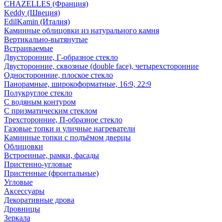
CHAZELLES (Франция)
Keddy (Швеция)
EdilKamin (Италия)
Каминные облицовки из натурального камня
Вертикально-вытянутые
Встраиваемые
Двусторонние, Г-образное стекло
Двусторонние, сквозные (double face), четырехсторонние
Односторонние, плоское стекло
Панорамные, широкоформатные, 16:9, 22:9
Полукруглое стекло
С водяным контуром
С призматическим стеклом
Трехсторонние, П-образное стекло
Газовые топки и уличные нагреватели
Каминные топки с подъёмом дверцы
Облицовки
Встроенные, рамки, фасады
Пристенно-угловые
Пристенные (фронтальные)
Угловые
Аксессуары
Декоративные дрова
Дровницы
Зеркала