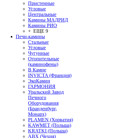
Пристенные
Угловые
Центральные
Камины МАДРИД
Камины РИО
+ ЕЩЕ 9
Печи-камины
Стальные
Угловые
Чугунные
Отопительные
(каминофены)
В Камне
INVICTA (Франция)
ЭкоКамин
ГАРМОНИЯ
Уральский Завод
Печного
Оборудования
(Бранденбург,
Монарх)
PLAMEN (Хорватия)
KAWMET (Польша)
KRATKI (Польша)
ABX (Чехия)