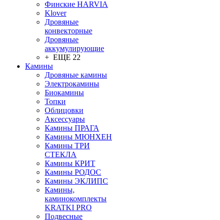
Финские HARVIA
Klover
Дровяные
конвекторные
Дровяные
аккумулирующие
+ ЕЩЕ 22
Камины
Дровяные камины
Электрокамины
Биокамины
Топки
Облицовки
Аксессуары
Камины ПРАГА
Камины МЮНХЕН
Камины ТРИ
СТЕКЛА
Камины КРИТ
Камины РОДОС
Камины ЭКЛИПС
Камины,
каминокомплекты
KRATKI PRO
Подвесные