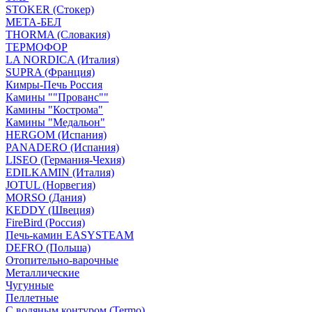
STOKER (Стокер)
МЕТА-БЕЛ
THORMA (Словакия)
ТЕРМОФОР
LA NORDICA (Италия)
SUPRA (Франция)
Кимры-Печь Россия
Камины ""Прованс""
Камины "Кострома"
Камины "Медальон"
HERGOM (Испания)
PANADERO (Испания)
LISEO (Германия-Чехия)
EDILKAMIN (Италия)
JOTUL (Норвегия)
MORSO (Дания)
KEDDY (Швеция)
FireBird (Россия)
Печь-камин EASYSTEAM
DEFRO (Польша)
Отопительно-варочные
Металлические
Чугунные
Пеллетные
С водяным контуром (Termo)