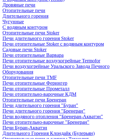
Дровяные печи
Отопительные печи
Длительного горения
Чугунные
C водяным контуром
Отопительные печи Stoker
Печи длительного горения Stoker
Печи отопительные Stoker с водяным контуром
Садовые печи Stoker
Печи отопительные Варвара
Печи отопительные воздухогрейные Termofor
Печи воздухогрейные Уральского Завода Печного
Оборудования
Отопительные печи TMF
Печи отопительные Ферингер
Печи отопительные Прометалл
Печи отопительно-варочные КДМ
Отопительные печи Бренеран
Печи длительного горения "Буран"
Печи длительного горения "Бренеран"
Печи водяного отопления "Бренеран-Акватэн"
Печи отопительно-варочные "Бренеран"
Печи Буран-Акватэн
Длительного Горения Клондайк (Булерьян)
Отопительные печи и камины Технолит