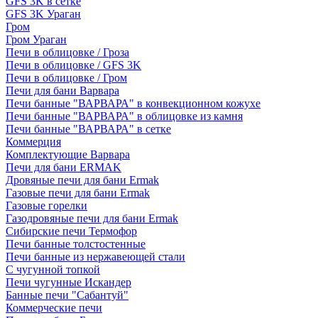
GFS 3K в сетке
GFS 3K Ураган
Гром
Гром Ураган
Печи в облицовке / Гроза
Печи в облицовке / GFS 3K
Печи в облицовке / Гром
Печи для бани Варвара
Печи банные "ВАРВАРА" в конвекционном кожухе
Печи банные "ВАРВАРА" в облицовке из камня
Печи банные "ВАРВАРА" в сетке
Коммерция
Комплектующие Варвара
Печи для бани ERMAK
Дровяные печи для бани Ermak
Газовые печи для бани Ermak
Газовые горелки
Газодровяные печи для бани Ermak
Сибирские печи Термофор
Печи банные толстостенные
Печи банные из нержавеющей стали
С чугунной топкой
Печи чугунные Искандер
Банные печи "Сабантуй"
Коммерческие печи