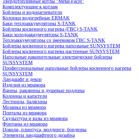
Твердотопливные котлы "Metal-FacH"
Комплектующие к котлам
Бойлеры и водонагреватели
Колонки водогрейные ERMAK
Баки теплоаккумуляторы S-TANK
Бойлеры косвенного нагрева (ГВС) S-TANK
Баки холодоаккумуляторы S-TANK
Теплоаккумуляторы со змеевиком ГВС S-TANK
Бойлеры косвенного нагрева напольные SUNSYSTEM
Бойлеры косвенного нагрева настенные SUNSYSTEM
Напольные накопительные электрические бойлеры
SUNSYSTEM
Профессиональные напольные бойлеры косвенного нагрева
SUNSYSTEM
Ландшафт и декор
Изделия из мрамора
Ванны, раковины и душевые поддоны
Колонны и капители
Лестницы, балясины
Мозаика из мрамора
Порталы из мрамора
Скульптура и вазы из мрамора
Фонтаны из мрамора
Цоколи, плинтуса, молдинги, бордюры
Элементы ландшафтного дизайна