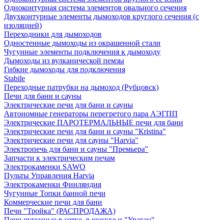
Одноконтурная система элементов овального сечения
Двухконтурные элементы дымоходов круглого сечения (с
изоляцией)
Переходники для дымоходов
Одностенные дымоходы из окрашенной стали
Чугунные элементы подключения к дымоходу
Дымоходы из вулканической пемзы
Гибкие дымоходы для подключения
Stabile
Переходные патрубки на дымоход (Рубцовск)
Печи для бани и сауны
Электрические печи для бани и сауны
Автономные генераторы перегретого пара АЭГПП
Электрические ПАРОТЕРМАЛЬНЫЕ печи для бани
Электрические печи для бани и сауны "Кristina"
Электрические печи для сауны "Harvia"
Электропечь для бани и сауны "Премьера"
Запчасти к электрическим печам
Электрокаменки SAWO
Пульты Управления Harvia
Электрокаменки Финляндия
Чугунные Топки банной печи
Коммерческие печи для бани
Печи "Тройка" (РАСПРОДАЖА)
Печи чугунные в сетке, в кожухе и "Ураган"