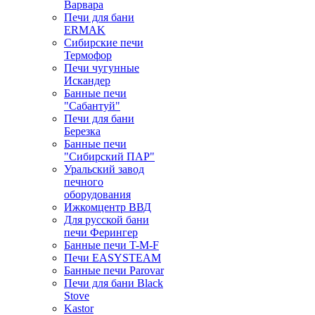
Варвара
Печи для бани
ERMAK
Сибирские печи
Термофор
Печи чугунные
Искандер
Банные печи
"Сабантуй"
Печи для бани
Березка
Банные печи
"Сибирский ПАР"
Уральский завод
печного
оборудования
Ижкомцентр ВВД
Для русской бани
печи Ферингер
Банные печи T-M-F
Печи EASYSTEAM
Банные печи Parovar
Печи для бани Black
Stove
Kastor