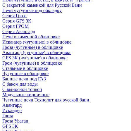
С закрытой каменкой для Русской Бани
Печи чугунные под обкладку
Серия Гроза
Серия GFS ЗК
Серия ГРОМ
Серия Авангард
Печи в каменной облицовке
Искандер (чугунные) в облицовке
Гроза (чугунные) в облицовке
Авангард (чугунные) в облицовке
GFS ЗК (чугунные) в облицовке
Гром (чугунные) в облицовке
Стальные в облицовке
Чугунные в облицовке
Банные печи под ГАЗ
С баком для воды
С выносной топкой
Модульные кирпичные
Чугунные печи Технолит для русской бани
Авангард
Искандер
Гроза
Гроза Ураган
GFS 3K