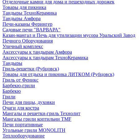
Отделочные камни для дома и пешеходных дорожек
Товары для пикника
Тандыры ТехноКерамика
Тандыры Амфора
Печи-казаны Ферингер
Садовые печи "ВАРВАРА"
Казан-мангал и Печь для утилизации мусора Уральский Завод
Печного Оборудования
Уличный комплекс
Аксессуары к тандырам Амфора
Аксессуары к тандырам ТехноКерамика
Тандыры
Гриль-решетки (Рубцовск)
Товары для отдыха и пикника ЛИТКОМ (Рубцовск)
Гриль от Феникс
Барбекю-грили
Барбекю
Грили
Печи для пицы, духовки
Очаги для костра
Мангалы и решетки-гриль Технолит
Мангалы грили коптильни TMF
Печи портативные
Угольные грили MONOLITH
Теплооборудование