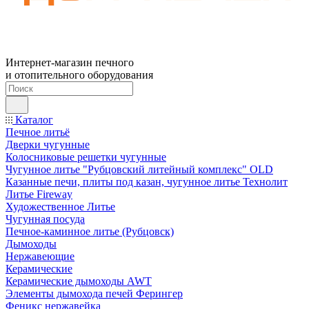
Интернет-магазин печного
и отопительного оборудования
Каталог
Печное литьё
Дверки чугунные
Колосниковые решетки чугунные
Чугунное литье "Рубцовский литейный комплекс" OLD
Казанные печи, плиты под казан, чугунное литье Технолит
Литье Fireway
Художественное Литье
Чугунная посуда
Печное-каминное литье (Рубцовск)
Дымоходы
Нержавеющие
Керамические
Керамические дымоходы AWT
Элементы дымохода печей Ферингер
Феникс нержавейка