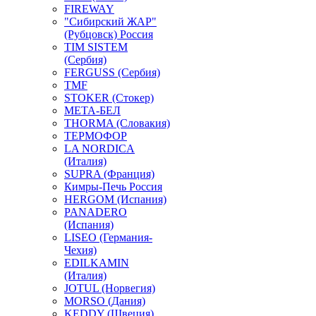
FIREWAY
"Сибирский ЖАР"
(Рубцовск) Россия
TIM SISTEM
(Сербия)
FERGUSS (Сербия)
TMF
STOKER (Стокер)
МЕТА-БЕЛ
THORMA (Словакия)
ТЕРМОФОР
LA NORDICA
(Италия)
SUPRA (Франция)
Кимры-Печь Россия
HERGOM (Испания)
PANADERO
(Испания)
LISEO (Германия-
Чехия)
EDILKAMIN
(Италия)
JOTUL (Норвегия)
MORSO (Дания)
KEDDY (Швеция)