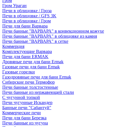
Гром
Гром Ураган
Печи в облицовке / Гроза
Печи в облицовке / GFS 3K
Печи в облицовке / Гром
Печи для бани Варвара
Печи банные "ВАРВАРА" в конвекционном кожухе
Печи банные "ВАРВАРА" в облицовке из камня
Печи банные "ВАРВАРА" в сетке
Коммерция
Комплектующие Варвара
Печи для бани ERMAK
Дровяные печи для бани Ermak
Газовые печи для бани Ermak
Газовые горелки
Газодровяные печи для бани Ermak
Сибирские печи Термофор
Печи банные толстостенные
Печи банные из нержавеющей стали
С чугунной топкой
Печи чугунные Искандер
Банные печи "Сабантуй"
Коммерческие печи
Печи для бани Березка
Печи банные из чугуна