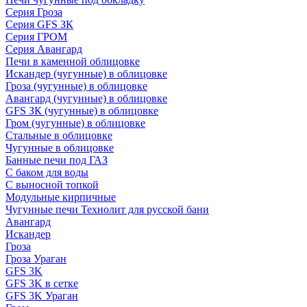
Серия Гроза
Серия GFS ЗК
Серия ГРОМ
Серия Авангард
Печи в каменной облицовке
Искандер (чугунные) в облицовке
Гроза (чугунные) в облицовке
Авангард (чугунные) в облицовке
GFS ЗК (чугунные) в облицовке
Гром (чугунные) в облицовке
Стальные в облицовке
Чугунные в облицовке
Банные печи под ГАЗ
С баком для воды
С выносной топкой
Модульные кирпичные
Чугунные печи Технолит для русской бани
Авангард
Искандер
Гроза
Гроза Ураган
GFS 3K
GFS 3K в сетке
GFS 3K Ураган