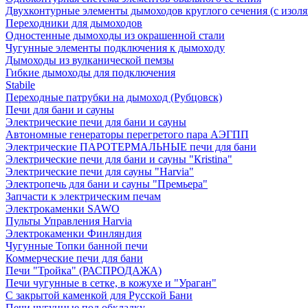
Двухконтурные элементы дымоходов круглого сечения (с изол
Переходники для дымоходов
Одностенные дымоходы из окрашенной стали
Чугунные элементы подключения к дымоходу
Дымоходы из вулканической пемзы
Гибкие дымоходы для подключения
Stabile
Переходные патрубки на дымоход (Рубцовск)
Печи для бани и сауны
Электрические печи для бани и сауны
Автономные генераторы перегретого пара АЭГПП
Электрические ПАРОТЕРМАЛЬНЫЕ печи для бани
Электрические печи для бани и сауны "Кristina"
Электрические печи для сауны "Harvia"
Электропечь для бани и сауны "Премьера"
Запчасти к электрическим печам
Электрокаменки SAWO
Пульты Управления Harvia
Электрокаменки Финляндия
Чугунные Топки банной печи
Коммерческие печи для бани
Печи "Тройка" (РАСПРОДАЖА)
Печи чугунные в сетке, в кожухе и "Ураган"
С закрытой каменкой для Русской Бани
Печи чугунные под обкладку