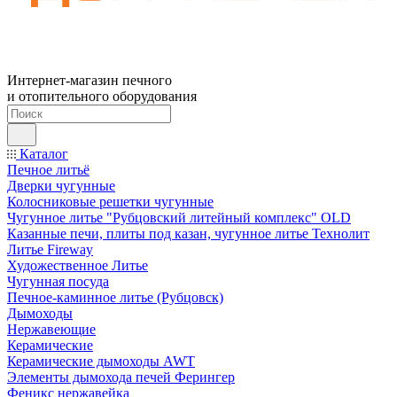
Интернет-магазин печного
и отопительного оборудования
Каталог
Печное литьё
Дверки чугунные
Колосниковые решетки чугунные
Чугунное литье "Рубцовский литейный комплекс" OLD
Казанные печи, плиты под казан, чугунное литье Технолит
Литье Fireway
Художественное Литье
Чугунная посуда
Печное-каминное литье (Рубцовск)
Дымоходы
Нержавеющие
Керамические
Керамические дымоходы AWT
Элементы дымохода печей Ферингер
Феникс нержавейка