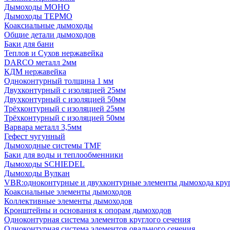
Дымоходы МОНО
Дымоходы ТЕРМО
Коаксиальные дымоходы
Общие детали дымоходов
Баки для бани
Теплов и Сухов нержавейка
DARCO металл 2мм
КДМ нержавейка
Одноконтурный толщина 1 мм
Двухконтурный с изоляцией 25мм
Двухконтурный с изоляцией 50мм
Трёхконтурный с изоляцией 25мм
Трёхконтурный с изоляцией 50мм
Варвара металл 3,5мм
Гефест чугунный
Дымоходные системы TMF
Баки для воды и теплообменники
Дымоходы SCHIEDEL
Дымоходы Вулкан
VBR:одноконтурные и двухконтурные элементы дымохода кру
Коаксиальные элементы дымоходов
Коллективные элементы дымоходов
Кронштейны и основания к опорам дымоходов
Одноконтурная система элементов круглого сечения
Одноконтурная система элементов овального сечения