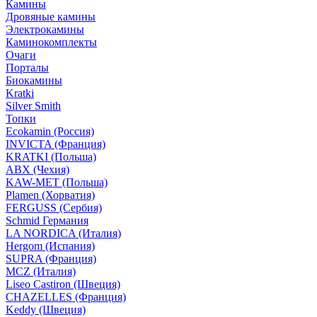
Камины
Дровяные камины
Электрокамины
Каминокомплекты
Очаги
Порталы
Биокамины
Kratki
Silver Smith
Топки
Ecokamin (Россия)
INVICTA (Франция)
KRATKI (Польша)
ABX (Чехия)
KAW-MET (Польша)
Plamen (Хорватия)
FERGUSS (Сербия)
Schmid Германия
LA NORDICA (Италия)
Hergom (Испания)
SUPRA (Франция)
MCZ (Италия)
Liseo Castiron (Швеция)
CHAZELLES (Франция)
Keddy (Швеция)