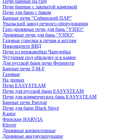
Печи банные на газу
Печи банные с закрытой каменкой
Печи для бани с баком
Банные печи "Сибирский ПАР"
Уральский завод печного оборудования
Газо-дровяные печи для бань "УЗПО"
Дровяные печи для бань "УЗПО"
Газовые горелки к печам и котлам
Ижкомцентр ВВД
Печи из нержавейки Чародейка
Чугунные под обкладку и в камне
Для русской бани печи Ферингер
Банные печи T-M-F
Газовые
На дровах
Печи EASYSTEAM
Печи для русской бани EASYSTEAM
Печи для коммерческих бань EASYSTEAM
Банные печи Parovar
Печи для бани Black Stove
Kastor
Финские HARVIA
Klover
Дровяные конвекторные
Дровяные аккумулирующие