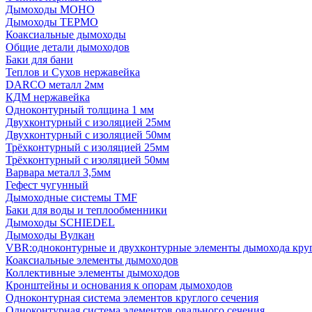
Дымоходы МОНО
Дымоходы ТЕРМО
Коаксиальные дымоходы
Общие детали дымоходов
Баки для бани
Теплов и Сухов нержавейка
DARCO металл 2мм
КДМ нержавейка
Одноконтурный толщина 1 мм
Двухконтурный с изоляцией 25мм
Двухконтурный с изоляцией 50мм
Трёхконтурный с изоляцией 25мм
Трёхконтурный с изоляцией 50мм
Варвара металл 3,5мм
Гефест чугунный
Дымоходные системы TMF
Баки для воды и теплообменники
Дымоходы SCHIEDEL
Дымоходы Вулкан
VBR:одноконтурные и двухконтурные элементы дымохода кру
Коаксиальные элементы дымоходов
Коллективные элементы дымоходов
Кронштейны и основания к опорам дымоходов
Одноконтурная система элементов круглого сечения
Одноконтурная система элементов овального сечения