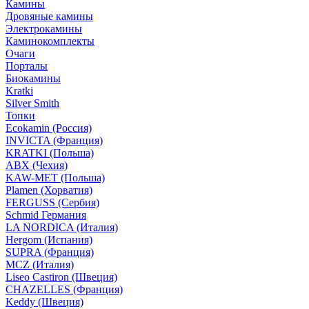
Камины
Дровяные камины
Электрокамины
Каминокомплекты
Очаги
Порталы
Биокамины
Kratki
Silver Smith
Топки
Ecokamin (Россия)
INVICTA (Франция)
KRATKI (Польша)
ABX (Чехия)
KAW-MET (Польша)
Plamen (Хорватия)
FERGUSS (Сербия)
Schmid Германия
LA NORDICA (Италия)
Hergom (Испания)
SUPRA (Франция)
MCZ (Италия)
Liseo Castiron (Швеция)
CHAZELLES (Франция)
Keddy (Швеция)