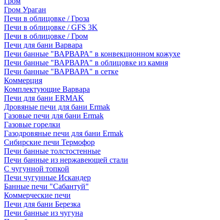
Гром
Гром Ураган
Печи в облицовке / Гроза
Печи в облицовке / GFS 3K
Печи в облицовке / Гром
Печи для бани Варвара
Печи банные "ВАРВАРА" в конвекционном кожухе
Печи банные "ВАРВАРА" в облицовке из камня
Печи банные "ВАРВАРА" в сетке
Коммерция
Комплектующие Варвара
Печи для бани ERMAK
Дровяные печи для бани Ermak
Газовые печи для бани Ermak
Газовые горелки
Газодровяные печи для бани Ermak
Сибирские печи Термофор
Печи банные толстостенные
Печи банные из нержавеющей стали
С чугунной топкой
Печи чугунные Искандер
Банные печи "Сабантуй"
Коммерческие печи
Печи для бани Березка
Печи банные из чугуна