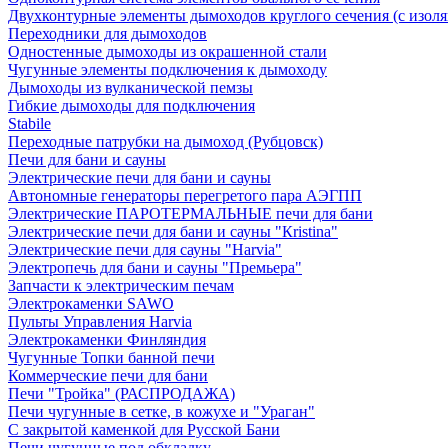
Двухконтурные элементы дымоходов круглого сечения (с изол
Переходники для дымоходов
Одностенные дымоходы из окрашенной стали
Чугунные элементы подключения к дымоходу
Дымоходы из вулканической пемзы
Гибкие дымоходы для подключения
Stabile
Переходные патрубки на дымоход (Рубцовск)
Печи для бани и сауны
Электрические печи для бани и сауны
Автономные генераторы перегретого пара АЭГПП
Электрические ПАРОТЕРМАЛЬНЫЕ печи для бани
Электрические печи для бани и сауны "Кristina"
Электрические печи для сауны "Harvia"
Электропечь для бани и сауны "Премьера"
Запчасти к электрическим печам
Электрокаменки SAWO
Пульты Управления Harvia
Электрокаменки Финляндия
Чугунные Топки банной печи
Коммерческие печи для бани
Печи "Тройка" (РАСПРОДАЖА)
Печи чугунные в сетке, в кожухе и "Ураган"
С закрытой каменкой для Русской Бани
Печи чугунные под обкладку