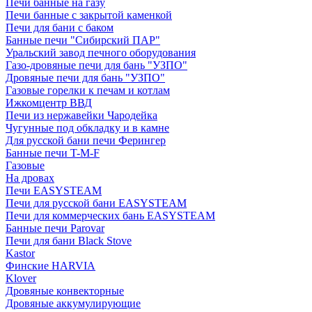
Печи банные на газу
Печи банные с закрытой каменкой
Печи для бани с баком
Банные печи "Сибирский ПАР"
Уральский завод печного оборудования
Газо-дровяные печи для бань "УЗПО"
Дровяные печи для бань "УЗПО"
Газовые горелки к печам и котлам
Ижкомцентр ВВД
Печи из нержавейки Чародейка
Чугунные под обкладку и в камне
Для русской бани печи Ферингер
Банные печи T-M-F
Газовые
На дровах
Печи EASYSTEAM
Печи для русской бани EASYSTEAM
Печи для коммерческих бань EASYSTEAM
Банные печи Parovar
Печи для бани Black Stove
Kastor
Финские HARVIA
Klover
Дровяные конвекторные
Дровяные аккумулирующие