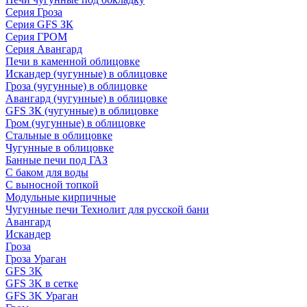
Серия Гроза
Серия GFS ЗК
Серия ГРОМ
Серия Авангард
Печи в каменной облицовке
Искандер (чугунные) в облицовке
Гроза (чугунные) в облицовке
Авангард (чугунные) в облицовке
GFS ЗК (чугунные) в облицовке
Гром (чугунные) в облицовке
Стальные в облицовке
Чугунные в облицовке
Банные печи под ГАЗ
С баком для воды
С выносной топкой
Модульные кирпичные
Чугунные печи Технолит для русской бани
Авангард
Искандер
Гроза
Гроза Ураган
GFS 3K
GFS 3K в сетке
GFS 3K Ураган