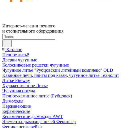
Интернет-магазин печного
и отопительного оборудования
Каталог
Печное литьё
Дверки чугунные
Колосниковые решетки чугунные
Чугунное литье "Рубцовский литейный комплекс" OLD
Казанные печи, плиты под казан, чугунное литье Технолит
Литье Fireway
Художественное Литье
Чугунная посуда
Печное-каминное литье (Рубцовск)
Дымоходы
Нержавеющие
Керамические
Керамические дымоходы AWT
Элементы дымохода печей Ферингер
Феникс нержавейка