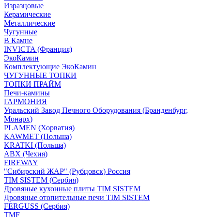
Изразцовые
Керамические
Металлические
Чугунные
В Камне
INVICTA (Франция)
ЭкоКамин
Комплектующие ЭкоКамин
ЧУГУННЫЕ ТОПКИ
ТОПКИ ПРАЙМ
Печи-камины
ГАРМОНИЯ
Уральский Завод Печного Оборудования (Бранденбург,
Монарх)
PLAMEN (Хорватия)
KAWMET (Польша)
KRATKI (Польша)
ABX (Чехия)
FIREWAY
"Сибирский ЖАР" (Рубцовск) Россия
TIM SISTEM (Сербия)
Дровяные кухонные плиты TIM SISTEM
Дровяные отопительные печи TIM SISTEM
FERGUSS (Сербия)
TMF