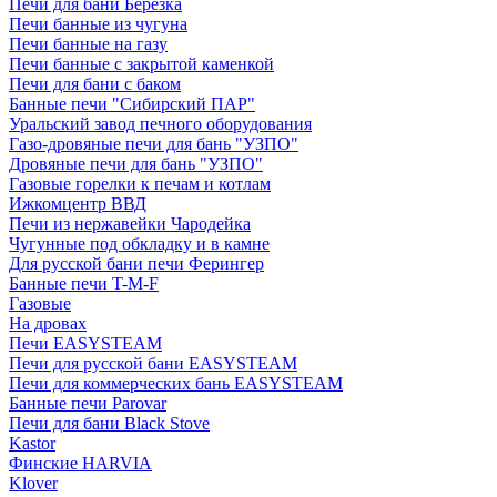
Печи для бани Березка
Печи банные из чугуна
Печи банные на газу
Печи банные с закрытой каменкой
Печи для бани с баком
Банные печи "Сибирский ПАР"
Уральский завод печного оборудования
Газо-дровяные печи для бань "УЗПО"
Дровяные печи для бань "УЗПО"
Газовые горелки к печам и котлам
Ижкомцентр ВВД
Печи из нержавейки Чародейка
Чугунные под обкладку и в камне
Для русской бани печи Ферингер
Банные печи T-M-F
Газовые
На дровах
Печи EASYSTEAM
Печи для русской бани EASYSTEAM
Печи для коммерческих бань EASYSTEAM
Банные печи Parovar
Печи для бани Black Stove
Kastor
Финские HARVIA
Klover