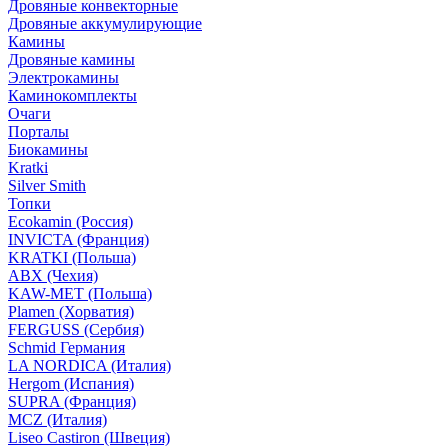
Дровяные конвекторные
Дровяные аккумулирующие
Камины
Дровяные камины
Электрокамины
Каминокомплекты
Очаги
Порталы
Биокамины
Kratki
Silver Smith
Топки
Ecokamin (Россия)
INVICTA (Франция)
KRATKI (Польша)
ABX (Чехия)
KAW-MET (Польша)
Plamen (Хорватия)
FERGUSS (Сербия)
Schmid Германия
LA NORDICA (Италия)
Hergom (Испания)
SUPRA (Франция)
MCZ (Италия)
Liseo Castiron (Швеция)