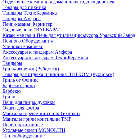
Отделочные камни для дома и пешеходных дорожек
Товары для пикника
Тандыры ТехноКерамика
Тандыры Амфора
Печи-казаны Ферингер
Садовые печи "ВАРВАРА"
Казан-мангал и Печь для утилизации мусора Уральский Завод
Печного Оборудования
Уличный комплекс
Аксессуары к тандырам Амфора
Аксессуары к тандырам ТехноКерамика
Тандыры
Гриль-решетки (Рубцовск)
Товары для отдыха и пикника ЛИТКОМ (Рубцовск)
Гриль от Феникс
Барбекю-грили
Барбекю
Грили
Печи для пицы, духовки
Очаги для костра
Мангалы и решетки-гриль Технолит
Мангалы грили коптильни TMF
Печи портативные
Угольные грили MONOLITH
Теплооборудование