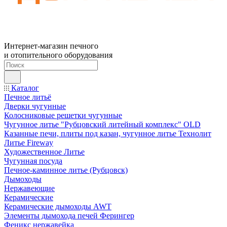
Интернет-магазин печного
и отопительного оборудования
Каталог
Печное литьё
Дверки чугунные
Колосниковые решетки чугунные
Чугунное литье "Рубцовский литейный комплекс" OLD
Казанные печи, плиты под казан, чугунное литье Технолит
Литье Fireway
Художественное Литье
Чугунная посуда
Печное-каминное литье (Рубцовск)
Дымоходы
Нержавеющие
Керамические
Керамические дымоходы AWT
Элементы дымохода печей Ферингер
Феникс нержавейка