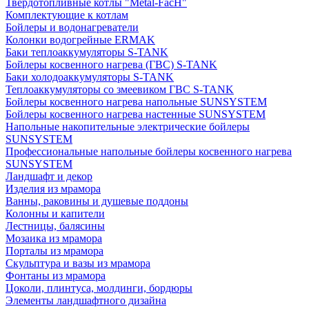
Твердотопливные котлы "Metal-FacH"
Комплектующие к котлам
Бойлеры и водонагреватели
Колонки водогрейные ERMAK
Баки теплоаккумуляторы S-TANK
Бойлеры косвенного нагрева (ГВС) S-TANK
Баки холодоаккумуляторы S-TANK
Теплоаккумуляторы со змеевиком ГВС S-TANK
Бойлеры косвенного нагрева напольные SUNSYSTEM
Бойлеры косвенного нагрева настенные SUNSYSTEM
Напольные накопительные электрические бойлеры
SUNSYSTEM
Профессиональные напольные бойлеры косвенного нагрева
SUNSYSTEM
Ландшафт и декор
Изделия из мрамора
Ванны, раковины и душевые поддоны
Колонны и капители
Лестницы, балясины
Мозаика из мрамора
Порталы из мрамора
Скульптура и вазы из мрамора
Фонтаны из мрамора
Цоколи, плинтуса, молдинги, бордюры
Элементы ландшафтного дизайна