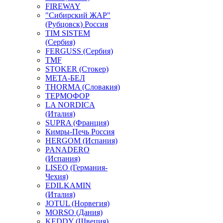
FIREWAY
"Сибирский ЖАР"
(Рубцовск) Россия
TIM SISTEM
(Сербия)
FERGUSS (Сербия)
TMF
STOKER (Стокер)
МЕТА-БЕЛ
THORMA (Словакия)
ТЕРМОФОР
LA NORDICA
(Италия)
SUPRA (Франция)
Кимры-Печь Россия
HERGOM (Испания)
PANADERO
(Испания)
LISEO (Германия-
Чехия)
EDILKAMIN
(Италия)
JOTUL (Норвегия)
MORSO (Дания)
KEDDY (Швеция)