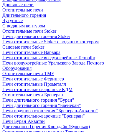
Дровяные печи
Отопительные печи
Длительного горения
Чугунные
C водяным контуром
Отопительные печи Stoker
Печи длительного горения Stoker
Печи отопительные Stoker с водяным контуром
Садовые печи Stoker
Печи отопительные Варвара
Печи отопительные воздухогрейные Termofor
Печи воздухогрейные Уральского Завода Печного
Оборудования
Отопительные печи TMF
Печи отопительные Ферингер
Печи отопительные Прометалл
Печи отопительно-варочные КДМ
Отопительные печи Бренеран
Печи длительного горения "Буран"
Печи длительного горения "Бренеран"
Печи водяного отопления "Бренеран-Акватэн"
Печи отопительно-варочные "Бренеран"
Печи Буран-Акватэн
Длительного Горения Клондайк (Булерьян)
Отопительные печи и камины Технолит