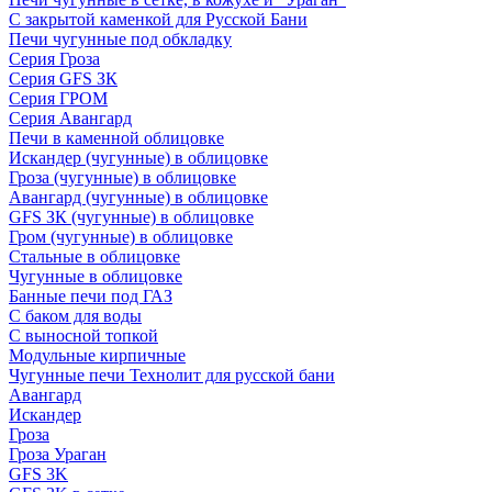
С закрытой каменкой для Русской Бани
Печи чугунные под обкладку
Серия Гроза
Серия GFS ЗК
Серия ГРОМ
Серия Авангард
Печи в каменной облицовке
Искандер (чугунные) в облицовке
Гроза (чугунные) в облицовке
Авангард (чугунные) в облицовке
GFS ЗК (чугунные) в облицовке
Гром (чугунные) в облицовке
Стальные в облицовке
Чугунные в облицовке
Банные печи под ГАЗ
С баком для воды
С выносной топкой
Модульные кирпичные
Чугунные печи Технолит для русской бани
Авангард
Искандер
Гроза
Гроза Ураган
GFS 3K