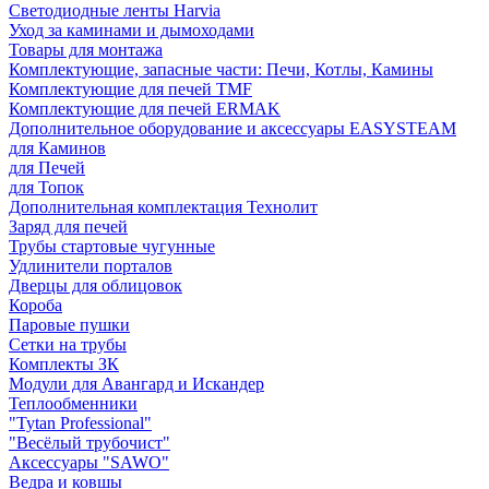
Светодиодные ленты Harvia
Уход за каминами и дымоходами
Товары для монтажа
Комплектующие, запасные части: Печи, Котлы, Камины
Комплектующие для печей TMF
Комплектующие для печей ERMAK
Дополнительное оборудование и аксессуары EASYSTEAM
для Каминов
для Печей
для Топок
Дополнительная комплектация Технолит
Заряд для печей
Трубы стартовые чугунные
Удлинители порталов
Дверцы для облицовок
Короба
Паровые пушки
Сетки на трубы
Комплекты ЗК
Модули для Авангард и Искандер
Теплообменники
"Tytan Professional"
"Весёлый трубочист"
Аксессуары "SAWO"
Ведра и ковшы