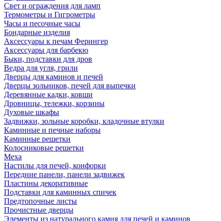
Свет и ограждения для ламп
Термометры и Гигрометры
Часы и песочные часы
Бондарные изделия
Аксессуары к печам Ферингер
Аксессуары для барбекю
Быки, подставки для дров
Ведра для угля, грили
Дверцы для каминов и печей
Дверцы зольников, печей для выпечки
Деревянные кадки, ковши
Дровницы, тележки, корзины
Духовые шкафы
Задвижки, зольные коробки, кладочные втулки
Каминные и печные наборы
Каминные решетки
Колосниковые решетки
Меха
Настилы для печей, конфорки
Передние панели, панели задвижек
Пластины декоративные
Подставки для каминных спичек
Предтопочные листы
Прочистные дверцы
Элементы из натурального камня для печей и каминов