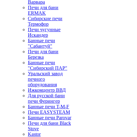
Варвара
Печи для бани
ERMAK
Сибирские печи
Термофор
Печи чугунные
Искандер
Банные печи
"Сабантуй"
Печи для бани
Березка
Банные печи
"Сибирский ПАР"
Уральский завод
печного
оборудования
Ижкомцентр ВВД
Для русской бани
печи Ферингер
Банные печи T-M-F
Печи EASYSTEAM
Банные печи Parovar
Печи для бани Black
Stove
Kastor