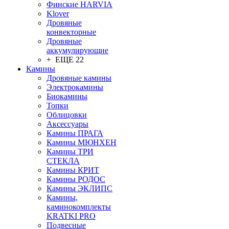
Финские HARVIA
Klover
Дровяные
конвекторные
Дровяные
аккумулирующие
+ ЕЩЕ 22
Камины
Дровяные камины
Электрокамины
Биокамины
Топки
Облицовки
Аксессуары
Камины ПРАГА
Камины МЮНХЕН
Камины ТРИ
СТЕКЛА
Камины КРИТ
Камины РОДОС
Камины ЭКЛИПС
Камины,
каминокомплекты
KRATKI PRO
Подвесные