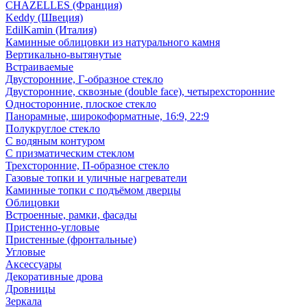
CHAZELLES (Франция)
Keddy (Швеция)
EdilKamin (Италия)
Каминные облицовки из натурального камня
Вертикально-вытянутые
Встраиваемые
Двусторонние, Г-образное стекло
Двусторонние, сквозные (double face), четырехсторонние
Односторонние, плоское стекло
Панорамные, широкоформатные, 16:9, 22:9
Полукруглое стекло
С водяным контуром
С призматическим стеклом
Трехсторонние, П-образное стекло
Газовые топки и уличные нагреватели
Каминные топки с подъёмом дверцы
Облицовки
Встроенные, рамки, фасады
Пристенно-угловые
Пристенные (фронтальные)
Угловые
Аксессуары
Декоративные дрова
Дровницы
Зеркала