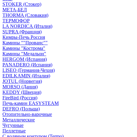
STOKER (Стокер)
МЕТА-БЕЛ
THORMA (Словакия)
ТЕРМОФОР
LA NORDICA (Италия)
SUPRA (Франция)
Кимры-Печь Россия
Камины ""Прованс""
Камины "Кострома"
Камины "Медальон"
HERGOM (Испания)
PANADERO (Испания)
LISEO (Германия-Чехия)
EDILKAMIN (Италия)
JOTUL (Норвегия)
MORSO (Дания)
KEDDY (Швеция)
FireBird (Россия)
Печь-камин EASYSTEAM
DEFRO (Польша)
Отопительно-варочные
Металлические
Чугунные
Пеллетные
С водяным контуром (Termo)