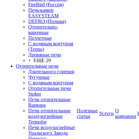
FireBird (Россия)
Печь-камин
EASYSTEAM
DEFRO (Польша)
Отопительно-
варочные
Пеллетные
С водяным контуром
(Termo)
Дровяные печи
+ ЕЩЕ 29
Отопительные печи
Длительного горения
Чугунные
C водяным контуром
Отопительные печи
Stoker
Печи отопительные
Варвара
Печи отопительные
Полезные
О
Услуги
воздухогрейные
статьи
компании
Termofor
Печи воздухогрейные
Уральского Завода
Печного