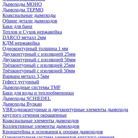
Дымоходы МОНО
Дымоходы ТЕРМО
Коаксиальные дымоходы
Общие детали дымоходов
Баки для бани
Теплов и Сухов нержавейка
DARCO металл 2мм
КДМ нержавейка
Одноконтурный толщина 1 мм
Двухконтурный с изоляцией 25мм
Двухконтурный с изоляцией 50мм
Трёхконтурный с изоляцией 25мм
Трёхконтурный с изоляцией 50мм
Варвара металл 3,5мм
Гефест чугунный
Дымоходные системы TMF
Баки для воды и теплообменники
Дымоходы SCHIEDEL
Дымоходы Вулкан
VBR:одноконтурные и двухконтурные элементы дымохода
круглого сечения окрашенные
Коаксиальные элементы дымоходов
Коллективные элементы дымоходов
Кронштейны и основания к опорам дымоходов
Одноконтурная система элементов круглого сечения