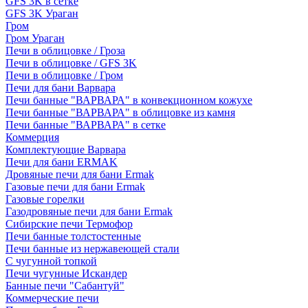
GFS 3K в сетке
GFS 3K Ураган
Гром
Гром Ураган
Печи в облицовке / Гроза
Печи в облицовке / GFS 3K
Печи в облицовке / Гром
Печи для бани Варвара
Печи банные "ВАРВАРА" в конвекционном кожухе
Печи банные "ВАРВАРА" в облицовке из камня
Печи банные "ВАРВАРА" в сетке
Коммерция
Комплектующие Варвара
Печи для бани ERMAK
Дровяные печи для бани Ermak
Газовые печи для бани Ermak
Газовые горелки
Газодровяные печи для бани Ermak
Сибирские печи Термофор
Печи банные толстостенные
Печи банные из нержавеющей стали
С чугунной топкой
Печи чугунные Искандер
Банные печи "Сабантуй"
Коммерческие печи