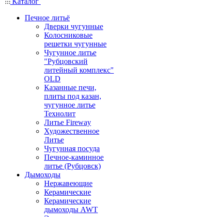
Каталог
Печное литьё
Дверки чугунные
Колосниковые
решетки чугунные
Чугунное литье
"Рубцовский
литейный комплекс"
OLD
Казанные печи,
плиты под казан,
чугунное литье
Технолит
Литье Fireway
Художественное
Литье
Чугунная посуда
Печное-каминное
литье (Рубцовск)
Дымоходы
Нержавеющие
Керамические
Керамические
дымоходы AWT