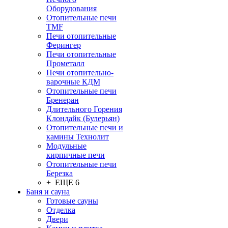
Оборудования
Отопительные печи
TMF
Печи отопительные
Ферингер
Печи отопительные
Прометалл
Печи отопительно-
варочные КДМ
Отопительные печи
Бренеран
Длительного Горения
Клондайк (Булерьян)
Отопительные печи и
камины Технолит
Модульные
кирпичные печи
Отопительные печи
Березка
+ ЕЩЕ 6
Баня и сауна
Готовые сауны
Отделка
Двери