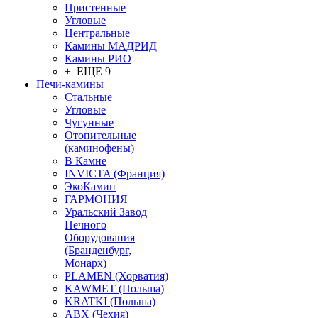
Пристенные
Угловые
Центральные
Камины МАДРИД
Камины РИО
+ ЕЩЕ 9
Печи-камины
Стальные
Угловые
Чугунные
Отопительные
(каминофены)
В Камне
INVICTA (Франция)
ЭкоКамин
ГАРМОНИЯ
Уральский Завод
Печного
Оборудования
(Бранденбург,
Монарх)
PLAMEN (Хорватия)
KAWMET (Польша)
KRATKI (Польша)
ABX (Чехия)