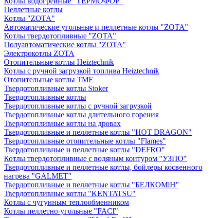
Котлы водогрейные "ТЕРМОФОР"
Пеллетные котлы
Котлы "ZOTA"
Автоматические угольные и пеллетные котлы "ZOTA"
Котлы твердотопливные "ZOTA"
Полуавтоматические котлы "ZOTA"
Электрокотлы ZOTA
Отопительные котлы Heiztechnik
Котлы с ручной загрузкой топлива Heiztechnik
Отопительные котлы TMF
Твердотопливные котлы Stoker
Твердотопливные котлы
Твердотопливные котлы с ручной загрузкой
Твердотопливные котлы длительного горения
Твердотопливные котлы на дровах
Твердотопливные и пеллетные котлы "HOT DRAGON"
Твердотопливные отопительные котлы "Flames"
Твердотопливные и пеллетные котлы "DEFRO"
Котлы твердотопливные с водяным контуром "УЗПО"
Твердотопливные и пеллетные котлы, бойлеры косвенного
нагрева "GALMET"
Твердотопливные и пеллетные котлы "БЕЛКОМiН"
Твердотопливные котлы "KENTATSU"
Котлы с чугунным теплообменником
Котлы пеллетно-угольные "FACI"