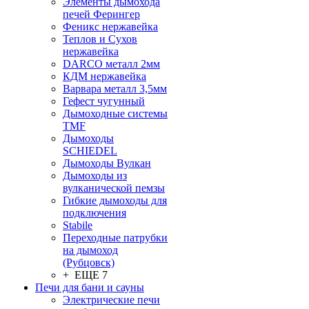
Элементы дымохода
печей Ферингер
Феникс нержавейка
Теплов и Сухов
нержавейка
DARCO металл 2мм
КДМ нержавейка
Варвара металл 3,5мм
Гефест чугунный
Дымоходные системы
TMF
Дымоходы
SCHIEDEL
Дымоходы Вулкан
Дымоходы из
вулканической пемзы
Гибкие дымоходы для
подключения
Stabile
Переходные патрубки
на дымоход
(Рубцовск)
+ ЕЩЕ 7
Печи для бани и сауны
Электрические печи