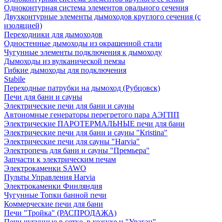
Одноконтурная система элементов овального сечения
Двухконтурные элементы дымоходов круглого сечения (с
изоляцией)
Переходники для дымоходов
Одностенные дымоходы из окрашенной стали
Чугунные элементы подключения к дымоходу
Дымоходы из вулканической пемзы
Гибкие дымоходы для подключения
Stabile
Переходные патрубки на дымоход (Рубцовск)
Печи для бани и сауны
Электрические печи для бани и сауны
Автономные генераторы перегретого пара АЭГПП
Электрические ПАРОТЕРМАЛЬНЫЕ печи для бани
Электрические печи для бани и сауны "Кristina"
Электрические печи для сауны "Harvia"
Электропечь для бани и сауны "Премьера"
Запчасти к электрическим печам
Электрокаменки SAWO
Пульты Управления Harvia
Электрокаменки Финляндия
Чугунные Топки банной печи
Коммерческие печи для бани
Печи "Тройка" (РАСПРОДАЖА)
Печи чугунные в сетке, в кожухе и "Ураган"