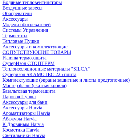
Водяные тепловентиляторы
Воздушные завесы
Обогреватели
Аксессуары
Модели обогревателей
Системы Управления
Термостаты
Тепловые Пушки
Аксессуары и комплектующие
СОПУТСТВУЮЩИЕ ТОВАРЫ
Flamma термозащита
СуперИзол СТОПТЕРМ
Теплоизоляционные материалы "SILCA"
Суперизол SKAMOTEC 225 плита
Комплектующие (экраны защитные и листы предтопочные)
Мастер флэш (скатная кровля)
Базальтовая термозащита
Паровая Пушка
Аксессуары для бани
Аксессуары Harvia
Ароматизаторы Harvia
Абажуры Harvia
К Дровяным Harvia
Косметика Harvia
Светильники Harvia