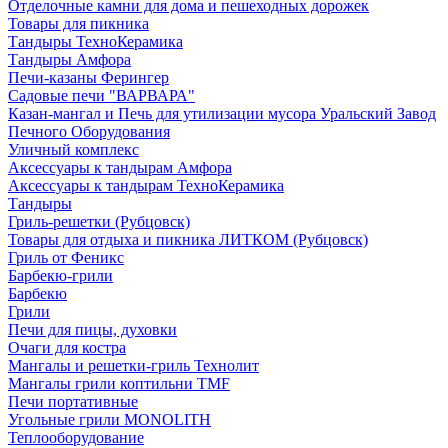
Отделочные камни для дома и пешеходных дорожек
Товары для пикника
Тандыры ТехноКерамика
Тандыры Амфора
Печи-казаны Ферингер
Садовые печи "ВАРВАРА"
Казан-мангал и Печь для утилизации мусора Уральский Завод
Печного Оборудования
Уличный комплекс
Аксессуары к тандырам Амфора
Аксессуары к тандырам ТехноКерамика
Тандыры
Гриль-решетки (Рубцовск)
Товары для отдыха и пикника ЛИТКОМ (Рубцовск)
Гриль от Феникс
Барбекю-грили
Барбекю
Грили
Печи для пицы, духовки
Очаги для костра
Мангалы и решетки-гриль Технолит
Мангалы грили коптильни TMF
Печи портативные
Угольные грили MONOLITH
Теплооборудование