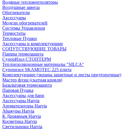
Водяные тепловентиляторы
Воздушные завесы
Обогреватели
Аксессуары
Модели обогревателей
Системы Управления
Термостаты
Тепловые Пушки
Аксессуары и комплектующие
СОПУТСТВУЮЩИЕ ТОВАРЫ
Flamma термозащита
СуперИзол СТОПТЕРМ
Теплоизоляционные материалы "SILCA"
Суперизол SKAMOTEC 225 плита
Комплектующие (экраны защитные и листы предтопочные)
Мастер флэш (скатная кровля)
Базальтовая термозащита
Паровая Пушка
Аксессуары для бани
Аксессуары Harvia
Ароматизаторы Harvia
Абажуры Harvia
К Дровяным Harvia
Косметика Harvia
Светильники Harvia