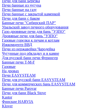
Печи для бани Березка
Печи банные из чугуна
Печи банные на газу
Печи банные с закрытой каменкой
Печи для бани с баком
Банные печи "Сибирский ПАР"
Уральский завод печного оборудования
Газо-дровяные печи для бань "УЗПО"
Дровяные печи для бань "УЗПО"
Газовые горелки к печам и котлам
Ижкомцентр ВВД
Печи из нержавейки Чародейка
Чугунные под обкладку и в камне
Для русской бани печи Ферингер
Банные печи T-M-F
Газовые
На дровах
Печи EASYSTEAM
Печи для русской бани EASYSTEAM
Печи для коммерческих бань EASYSTEAM
Банные печи Parovar
Печи для бани Black Stove
Kastor
Финские HARVIA
Klover