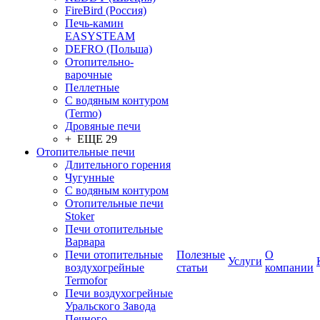
FireBird (Россия)
Печь-камин
EASYSTEAM
DEFRO (Польша)
Отопительно-
варочные
Пеллетные
С водяным контуром
(Termo)
Дровяные печи
+ ЕЩЕ 29
Отопительные печи
Длительного горения
Чугунные
C водяным контуром
Отопительные печи
Stoker
Печи отопительные
Варвара
Печи отопительные
Полезные
О
Услуги
воздухогрейные
статьи
компании
Termofor
Печи воздухогрейные
Уральского Завода
Печного