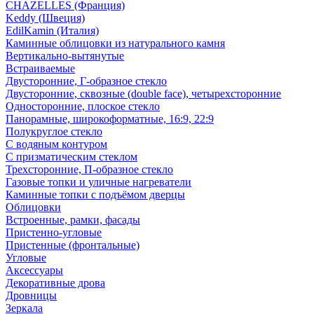
CHAZELLES (Франция)
Keddy (Швеция)
EdilKamin (Италия)
Каминные облицовки из натурального камня
Вертикально-вытянутые
Встраиваемые
Двусторонние, Г-образное стекло
Двусторонние, сквозные (double face), четырехсторонние
Односторонние, плоское стекло
Панорамные, широкоформатные, 16:9, 22:9
Полукруглое стекло
С водяным контуром
С призматическим стеклом
Трехсторонние, П-образное стекло
Газовые топки и уличные нагреватели
Каминные топки с подъёмом дверцы
Облицовки
Встроенные, рамки, фасады
Пристенно-угловые
Пристенные (фронтальные)
Угловые
Аксессуары
Декоративные дрова
Дровницы
Зеркала