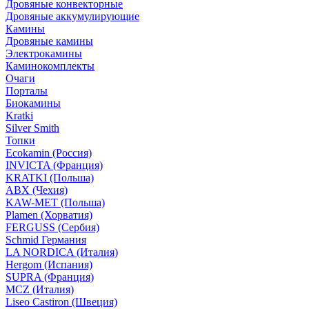
Дровяные конвекторные
Дровяные аккумулирующие
Камины
Дровяные камины
Электрокамины
Каминокомплекты
Очаги
Порталы
Биокамины
Kratki
Silver Smith
Топки
Ecokamin (Россия)
INVICTA (Франция)
KRATKI (Польша)
ABX (Чехия)
KAW-MET (Польша)
Plamen (Хорватия)
FERGUSS (Сербия)
Schmid Германия
LA NORDICA (Италия)
Hergom (Испания)
SUPRA (Франция)
MCZ (Италия)
Liseo Castiron (Швеция)