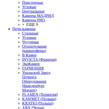
Пристенные
Угловые
Центральные
Камины МАДРИД
Камины РИО
+ ЕЩЕ 9
Печи-камины
Стальные
Угловые
Чугунные
Отопительные
(каминофены)
В Камне
INVICTA (Франция)
ЭкоКамин
ГАРМОНИЯ
Уральский Завод
Печного
Оборудования
(Бранденбург,
Монарх)
PLAMEN (Хорватия)
KAWMET (Польша)
KRATKI (Польша)
ABX (Чехия)