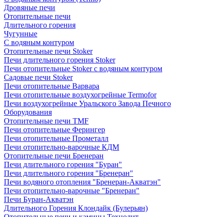
Дровяные печи
Отопительные печи
Длительного горения
Чугунные
C водяным контуром
Отопительные печи Stoker
Печи длительного горения Stoker
Печи отопительные Stoker с водяным контуром
Садовые печи Stoker
Печи отопительные Варвара
Печи отопительные воздухогрейные Termofor
Печи воздухогрейные Уральского Завода Печного
Оборудования
Отопительные печи TMF
Печи отопительные Ферингер
Печи отопительные Прометалл
Печи отопительно-варочные КДМ
Отопительные печи Бренеран
Печи длительного горения "Буран"
Печи длительного горения "Бренеран"
Печи водяного отопления "Бренеран-Акватэн"
Печи отопительно-варочные "Бренеран"
Печи Буран-Акватэн
Длительного Горения Клондайк (Булерьян)
Отопительные печи и камины Технолит