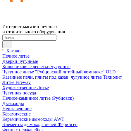
Интернет-магазин печного
и отопительного оборудования
Каталог
Печное литьё
Дверки чугунные
Колосниковые решетки чугунные
Чугунное литье "Рубцовский литейный комплекс" OLD
Казанные печи, плиты под казан, чугунное литье Технолит
Литье Fireway
Художественное Литье
Чугунная посуда
Печное-каминное литье (Рубцовск)
Дымоходы
Нержавеющие
Керамические
Керамические дымоходы AWT
Элементы дымохода печей Ферингер
Феникс нержавейка