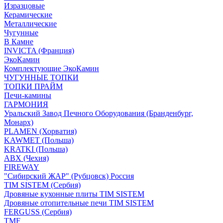
Изразцовые
Керамические
Металлические
Чугунные
В Камне
INVICTA (Франция)
ЭкоКамин
Комплектующие ЭкоКамин
ЧУГУННЫЕ ТОПКИ
ТОПКИ ПРАЙМ
Печи-камины
ГАРМОНИЯ
Уральский Завод Печного Оборудования (Бранденбург,
Монарх)
PLAMEN (Хорватия)
KAWMET (Польша)
KRATKI (Польша)
ABX (Чехия)
FIREWAY
"Сибирский ЖАР" (Рубцовск) Россия
TIM SISTEM (Сербия)
Дровяные кухонные плиты TIM SISTEM
Дровяные отопительные печи TIM SISTEM
FERGUSS (Сербия)
TMF