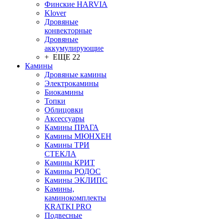
Финские HARVIA
Klover
Дровяные
конвекторные
Дровяные
аккумулирующие
+ ЕЩЕ 22
Камины
Дровяные камины
Электрокамины
Биокамины
Топки
Облицовки
Аксессуары
Камины ПРАГА
Камины МЮНХЕН
Камины ТРИ
СТЕКЛА
Камины КРИТ
Камины РОДОС
Камины ЭКЛИПС
Камины,
каминокомплекты
KRATKI PRO
Подвесные