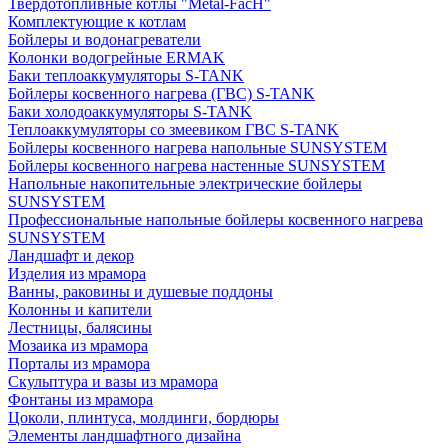
Твердотопливные котлы "Metal-FacH"
Комплектующие к котлам
Бойлеры и водонагреватели
Колонки водогрейные ERMAK
Баки теплоаккумуляторы S-TANK
Бойлеры косвенного нагрева (ГВС) S-TANK
Баки холодоаккумуляторы S-TANK
Теплоаккумуляторы со змеевиком ГВС S-TANK
Бойлеры косвенного нагрева напольные SUNSYSTEM
Бойлеры косвенного нагрева настенные SUNSYSTEM
Напольные накопительные электрические бойлеры
SUNSYSTEM
Профессиональные напольные бойлеры косвенного нагрева
SUNSYSTEM
Ландшафт и декор
Изделия из мрамора
Ванны, раковины и душевые поддоны
Колонны и капители
Лестницы, балясины
Мозаика из мрамора
Порталы из мрамора
Скульптура и вазы из мрамора
Фонтаны из мрамора
Цоколи, плинтуса, молдинги, бордюры
Элементы ландшафтного дизайна