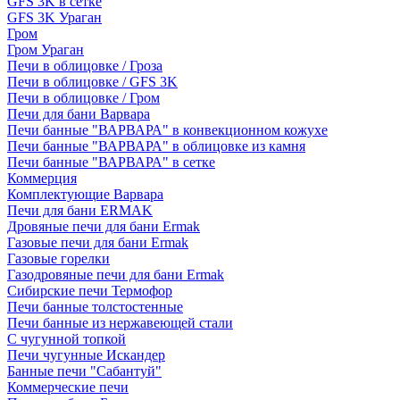
GFS 3K в сетке
GFS 3K Ураган
Гром
Гром Ураган
Печи в облицовке / Гроза
Печи в облицовке / GFS 3K
Печи в облицовке / Гром
Печи для бани Варвара
Печи банные "ВАРВАРА" в конвекционном кожухе
Печи банные "ВАРВАРА" в облицовке из камня
Печи банные "ВАРВАРА" в сетке
Коммерция
Комплектующие Варвара
Печи для бани ERMAK
Дровяные печи для бани Ermak
Газовые печи для бани Ermak
Газовые горелки
Газодровяные печи для бани Ermak
Сибирские печи Термофор
Печи банные толстостенные
Печи банные из нержавеющей стали
С чугунной топкой
Печи чугунные Искандер
Банные печи "Сабантуй"
Коммерческие печи