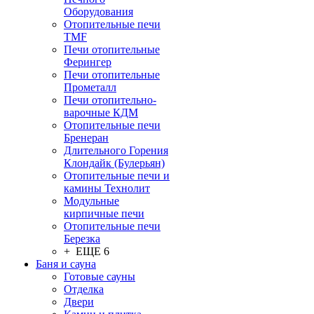
Оборудования
Отопительные печи
TMF
Печи отопительные
Ферингер
Печи отопительные
Прометалл
Печи отопительно-
варочные КДМ
Отопительные печи
Бренеран
Длительного Горения
Клондайк (Булерьян)
Отопительные печи и
камины Технолит
Модульные
кирпичные печи
Отопительные печи
Березка
+ ЕЩЕ 6
Баня и сауна
Готовые сауны
Отделка
Двери