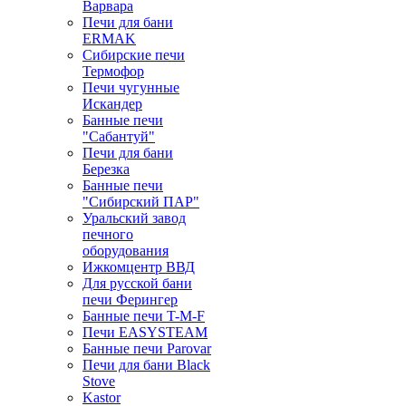
Варвара
Печи для бани
ERMAK
Сибирские печи
Термофор
Печи чугунные
Искандер
Банные печи
"Сабантуй"
Печи для бани
Березка
Банные печи
"Сибирский ПАР"
Уральский завод
печного
оборудования
Ижкомцентр ВВД
Для русской бани
печи Ферингер
Банные печи T-M-F
Печи EASYSTEAM
Банные печи Parovar
Печи для бани Black
Stove
Kastor