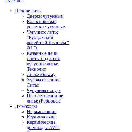
Каталог
Печное литьё
Дверки чугунные
Колосниковые
решетки чугунные
Чугунное литье
"Рубцовский
литейный комплекс"
OLD
Казанные печи,
плиты под казан,
чугунное литье
Технолит
Литье Fireway
Художественное
Литье
Чугунная посуда
Печное-каминное
литье (Рубцовск)
Дымоходы
Нержавеющие
Керамические
Керамические
дымоходы AWT