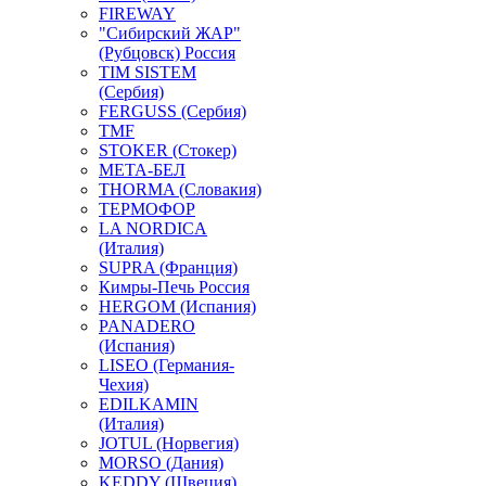
FIREWAY
"Сибирский ЖАР"
(Рубцовск) Россия
TIM SISTEM
(Сербия)
FERGUSS (Сербия)
TMF
STOKER (Стокер)
МЕТА-БЕЛ
THORMA (Словакия)
ТЕРМОФОР
LA NORDICA
(Италия)
SUPRA (Франция)
Кимры-Печь Россия
HERGOM (Испания)
PANADERO
(Испания)
LISEO (Германия-
Чехия)
EDILKAMIN
(Италия)
JOTUL (Норвегия)
MORSO (Дания)
KEDDY (Швеция)