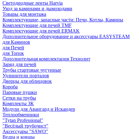
Светодиодные ленты Harvia
Уход за каминами и дымоходами
Товары для монтажа
Комплектующие, запасные части: Печи, Котлы, Камины
Комплектующие для печей TMF
Комплектующие для печей ERMAK
Дополнительное оборудование и аксессуары EASYSTEAM
для Каминов
для Печей
для Топок
Дополнительная комплектация Технолит
Заряд для печей
Трубы стартовые чугунные
Удлинители порталов
Дверцы для облицовок
Короба
Паровые пушки
Сетки на трубы
Комплекты ЗК
Модули для Авангард и Искандер
Теплообменники
"Tytan Professional"
"Весёлый трубочист"
Аксессуары "SAWO"
Ведра и ковшы