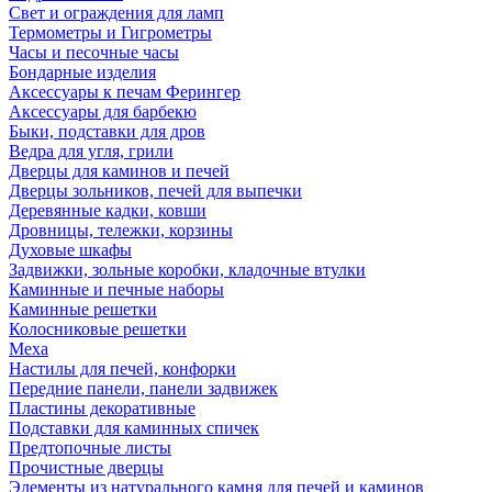
Свет и ограждения для ламп
Термометры и Гигрометры
Часы и песочные часы
Бондарные изделия
Аксессуары к печам Ферингер
Аксессуары для барбекю
Быки, подставки для дров
Ведра для угля, грили
Дверцы для каминов и печей
Дверцы зольников, печей для выпечки
Деревянные кадки, ковши
Дровницы, тележки, корзины
Духовые шкафы
Задвижки, зольные коробки, кладочные втулки
Каминные и печные наборы
Каминные решетки
Колосниковые решетки
Меха
Настилы для печей, конфорки
Передние панели, панели задвижек
Пластины декоративные
Подставки для каминных спичек
Предтопочные листы
Прочистные дверцы
Элементы из натурального камня для печей и каминов