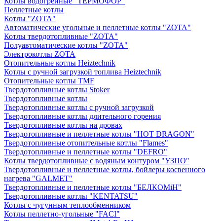
Котлы водогрейные "ТЕРМОФОР"
Пеллетные котлы
Котлы "ZOTA"
Автоматические угольные и пеллетные котлы "ZOTA"
Котлы твердотопливные "ZOTA"
Полуавтоматические котлы "ZOTA"
Электрокотлы ZOTA
Отопительные котлы Heiztechnik
Котлы с ручной загрузкой топлива Heiztechnik
Отопительные котлы TMF
Твердотопливные котлы Stoker
Твердотопливные котлы
Твердотопливные котлы с ручной загрузкой
Твердотопливные котлы длительного горения
Твердотопливные котлы на дровах
Твердотопливные и пеллетные котлы "HOT DRAGON"
Твердотопливные отопительные котлы "Flames"
Твердотопливные и пеллетные котлы "DEFRO"
Котлы твердотопливные с водяным контуром "УЗПО"
Твердотопливные и пеллетные котлы, бойлеры косвенного
нагрева "GALMET"
Твердотопливные и пеллетные котлы "БЕЛКОМiН"
Твердотопливные котлы "KENTATSU"
Котлы с чугунным теплообменником
Котлы пеллетно-угольные "FACI"