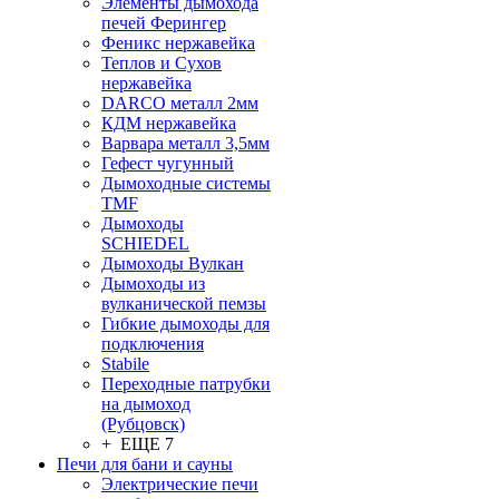
Элементы дымохода
печей Ферингер
Феникс нержавейка
Теплов и Сухов
нержавейка
DARCO металл 2мм
КДМ нержавейка
Варвара металл 3,5мм
Гефест чугунный
Дымоходные системы
TMF
Дымоходы
SCHIEDEL
Дымоходы Вулкан
Дымоходы из
вулканической пемзы
Гибкие дымоходы для
подключения
Stabile
Переходные патрубки
на дымоход
(Рубцовск)
+ ЕЩЕ 7
Печи для бани и сауны
Электрические печи