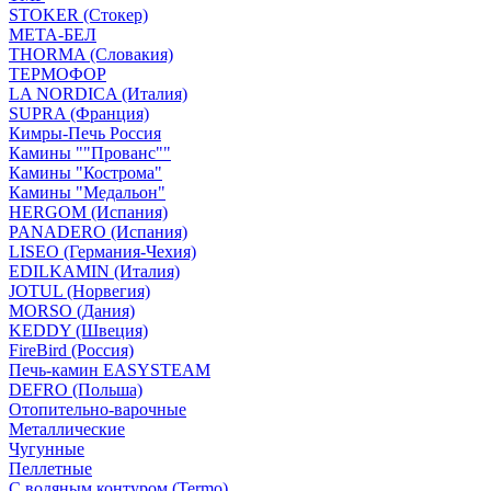
STOKER (Стокер)
МЕТА-БЕЛ
THORMA (Словакия)
ТЕРМОФОР
LA NORDICA (Италия)
SUPRA (Франция)
Кимры-Печь Россия
Камины ""Прованс""
Камины "Кострома"
Камины "Медальон"
HERGOM (Испания)
PANADERO (Испания)
LISEO (Германия-Чехия)
EDILKAMIN (Италия)
JOTUL (Норвегия)
MORSO (Дания)
KEDDY (Швеция)
FireBird (Россия)
Печь-камин EASYSTEAM
DEFRO (Польша)
Отопительно-варочные
Металлические
Чугунные
Пеллетные
С водяным контуром (Termo)