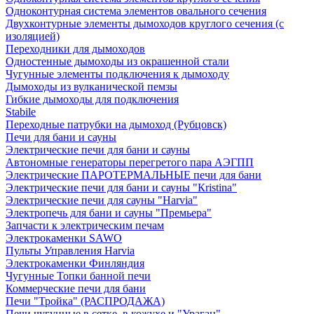
Одноконтурная система элементов овального сечения
Двухконтурные элементы дымоходов круглого сечения (с
изоляцией)
Переходники для дымоходов
Одностенные дымоходы из окрашенной стали
Чугунные элементы подключения к дымоходу
Дымоходы из вулканической пемзы
Гибкие дымоходы для подключения
Stabile
Переходные патрубки на дымоход (Рубцовск)
Печи для бани и сауны
Электрические печи для бани и сауны
Автономные генераторы перегретого пара АЭГПП
Электрические ПАРОТЕРМАЛЬНЫЕ печи для бани
Электрические печи для бани и сауны "Кristina"
Электрические печи для сауны "Harvia"
Электропечь для бани и сауны "Премьера"
Запчасти к электрическим печам
Электрокаменки SAWO
Пульты Управления Harvia
Электрокаменки Финляндия
Чугунные Топки банной печи
Коммерческие печи для бани
Печи "Тройка" (РАСПРОДАЖА)
Печи чугунные в сетке, в кожухе и "Ураган"