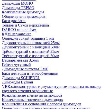
Дымоходы МОНО
Дымоходы ТЕРМО
Коаксиальные дымоходы
Общие детали дымоходов
Баки для бани
Теплов и Сухов нержавейка
DARCO металл 2мм
КДМ нержавейка
Одноконтурный толщина 1 мм
Двухконтурный с изоляцией 25мм
Двухконтурный с изоляцией 50мм
Трёхконтурный с изоляцией 25мм
Трёхконтурный с изоляцией 50мм
Варвара металл 3,5мм
Гефест чугунный
Дымоходные системы TMF
Баки для воды и теплообменники
Дымоходы SCHIEDEL
Дымоходы Вулкан
VBR:одноконтурные и двухконтурные элементы дымохода
круглого сечения окрашенные
Коаксиальные элементы дымоходов
Коллективные элементы дымоходов
Кронштейны и основания к опорам дымоходов
Одноконтурная система элементов круглого сечения