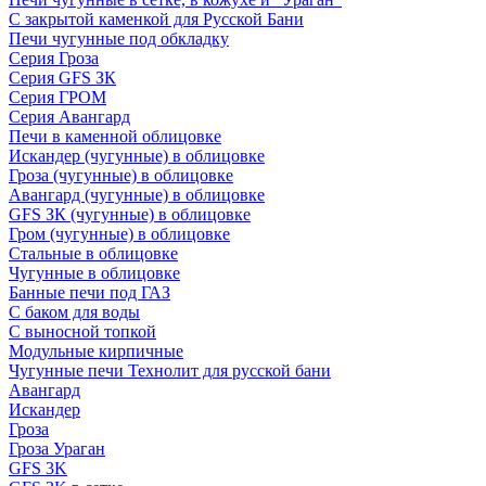
С закрытой каменкой для Русской Бани
Печи чугунные под обкладку
Серия Гроза
Серия GFS ЗК
Серия ГРОМ
Серия Авангард
Печи в каменной облицовке
Искандер (чугунные) в облицовке
Гроза (чугунные) в облицовке
Авангард (чугунные) в облицовке
GFS ЗК (чугунные) в облицовке
Гром (чугунные) в облицовке
Стальные в облицовке
Чугунные в облицовке
Банные печи под ГАЗ
С баком для воды
С выносной топкой
Модульные кирпичные
Чугунные печи Технолит для русской бани
Авангард
Искандер
Гроза
Гроза Ураган
GFS 3K