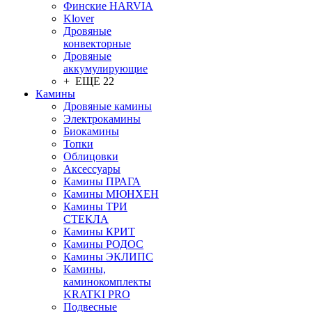
Финские HARVIA
Klover
Дровяные
конвекторные
Дровяные
аккумулирующие
+ ЕЩЕ 22
Камины
Дровяные камины
Электрокамины
Биокамины
Топки
Облицовки
Аксессуары
Камины ПРАГА
Камины МЮНХЕН
Камины ТРИ
СТЕКЛА
Камины КРИТ
Камины РОДОС
Камины ЭКЛИПС
Камины,
каминокомплекты
KRATKI PRO
Подвесные