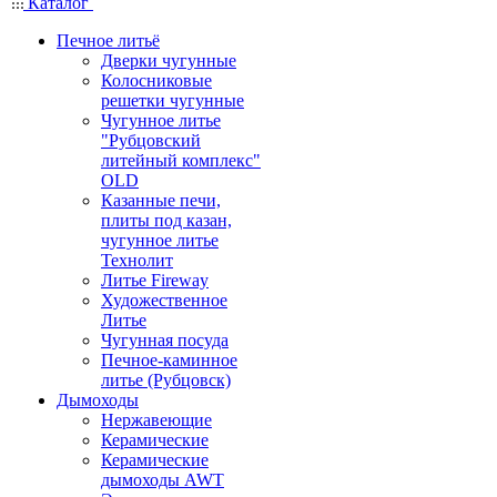
Каталог
Печное литьё
Дверки чугунные
Колосниковые
решетки чугунные
Чугунное литье
"Рубцовский
литейный комплекс"
OLD
Казанные печи,
плиты под казан,
чугунное литье
Технолит
Литье Fireway
Художественное
Литье
Чугунная посуда
Печное-каминное
литье (Рубцовск)
Дымоходы
Нержавеющие
Керамические
Керамические
дымоходы AWT