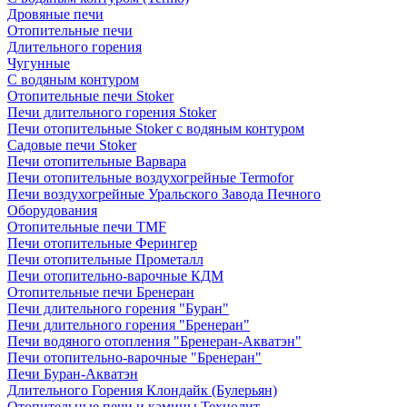
Дровяные печи
Отопительные печи
Длительного горения
Чугунные
C водяным контуром
Отопительные печи Stoker
Печи длительного горения Stoker
Печи отопительные Stoker с водяным контуром
Садовые печи Stoker
Печи отопительные Варвара
Печи отопительные воздухогрейные Termofor
Печи воздухогрейные Уральского Завода Печного
Оборудования
Отопительные печи TMF
Печи отопительные Ферингер
Печи отопительные Прометалл
Печи отопительно-варочные КДМ
Отопительные печи Бренеран
Печи длительного горения "Буран"
Печи длительного горения "Бренеран"
Печи водяного отопления "Бренеран-Акватэн"
Печи отопительно-варочные "Бренеран"
Печи Буран-Акватэн
Длительного Горения Клондайк (Булерьян)
Отопительные печи и камины Технолит