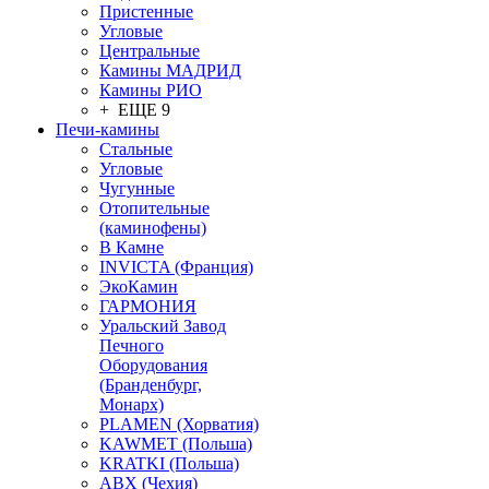
Пристенные
Угловые
Центральные
Камины МАДРИД
Камины РИО
+ ЕЩЕ 9
Печи-камины
Стальные
Угловые
Чугунные
Отопительные
(каминофены)
В Камне
INVICTA (Франция)
ЭкоКамин
ГАРМОНИЯ
Уральский Завод
Печного
Оборудования
(Бранденбург,
Монарх)
PLAMEN (Хорватия)
KAWMET (Польша)
KRATKI (Польша)
ABX (Чехия)