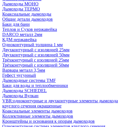
Дымоходы МОНО
Дымоходы ТЕРМО
Коаксиальные дымоходы
Общие детали дымоходов
Баки для бани
Теплов и Сухов нержавейка
DARCO металл 2мм
КДМ нержавейка
Одноконтурный толщина 1 мм
Двухконтурный с изоляцией 25мм
Двухконтурный с изоляцией 50мм
Трёхконтурный с изоляцией 25мм
Трёхконтурный с изоляцией 50мм
Варвара металл 3,5мм
Гефест чугунный
Дымоходные системы TMF
Баки для воды и теплообменники
Дымоходы SCHIEDEL
Дымоходы Вулкан
VBR:одноконтурные и двухконтурные элементы дымохода
круглого сечения окрашенные
Коаксиальные элементы дымоходов
Коллективные элементы дымоходов
Кронштейны и основания к опорам дымоходов
Одноконтурная система элементов круглого сечения