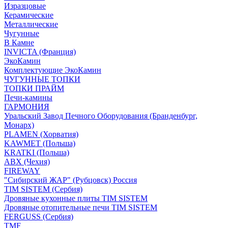
Изразцовые
Керамические
Металлические
Чугунные
В Камне
INVICTA (Франция)
ЭкоКамин
Комплектующие ЭкоКамин
ЧУГУННЫЕ ТОПКИ
ТОПКИ ПРАЙМ
Печи-камины
ГАРМОНИЯ
Уральский Завод Печного Оборудования (Бранденбург,
Монарх)
PLAMEN (Хорватия)
KAWMET (Польша)
KRATKI (Польша)
ABX (Чехия)
FIREWAY
"Сибирский ЖАР" (Рубцовск) Россия
TIM SISTEM (Сербия)
Дровяные кухонные плиты TIM SISTEM
Дровяные отопительные печи TIM SISTEM
FERGUSS (Сербия)
TMF