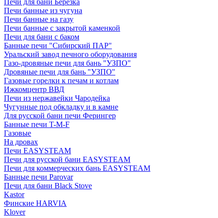
Печи для бани Березка
Печи банные из чугуна
Печи банные на газу
Печи банные с закрытой каменкой
Печи для бани с баком
Банные печи "Сибирский ПАР"
Уральский завод печного оборудования
Газо-дровяные печи для бань "УЗПО"
Дровяные печи для бань "УЗПО"
Газовые горелки к печам и котлам
Ижкомцентр ВВД
Печи из нержавейки Чародейка
Чугунные под обкладку и в камне
Для русской бани печи Ферингер
Банные печи T-M-F
Газовые
На дровах
Печи EASYSTEAM
Печи для русской бани EASYSTEAM
Печи для коммерческих бань EASYSTEAM
Банные печи Parovar
Печи для бани Black Stove
Kastor
Финские HARVIA
Klover