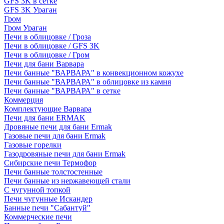
GFS 3K в сетке
GFS 3K Ураган
Гром
Гром Ураган
Печи в облицовке / Гроза
Печи в облицовке / GFS 3K
Печи в облицовке / Гром
Печи для бани Варвара
Печи банные "ВАРВАРА" в конвекционном кожухе
Печи банные "ВАРВАРА" в облицовке из камня
Печи банные "ВАРВАРА" в сетке
Коммерция
Комплектующие Варвара
Печи для бани ERMAK
Дровяные печи для бани Ermak
Газовые печи для бани Ermak
Газовые горелки
Газодровяные печи для бани Ermak
Сибирские печи Термофор
Печи банные толстостенные
Печи банные из нержавеющей стали
С чугунной топкой
Печи чугунные Искандер
Банные печи "Сабантуй"
Коммерческие печи