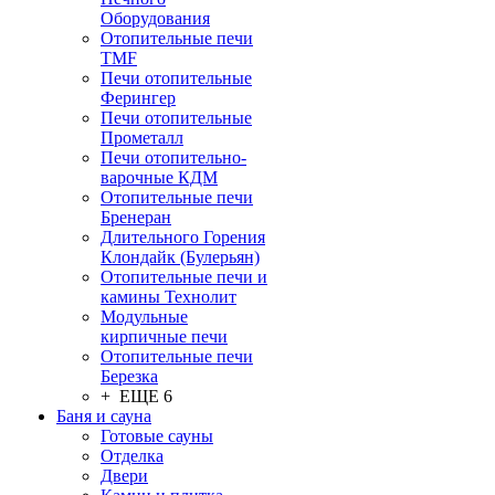
Оборудования
Отопительные печи
TMF
Печи отопительные
Ферингер
Печи отопительные
Прометалл
Печи отопительно-
варочные КДМ
Отопительные печи
Бренеран
Длительного Горения
Клондайк (Булерьян)
Отопительные печи и
камины Технолит
Модульные
кирпичные печи
Отопительные печи
Березка
+ ЕЩЕ 6
Баня и сауна
Готовые сауны
Отделка
Двери