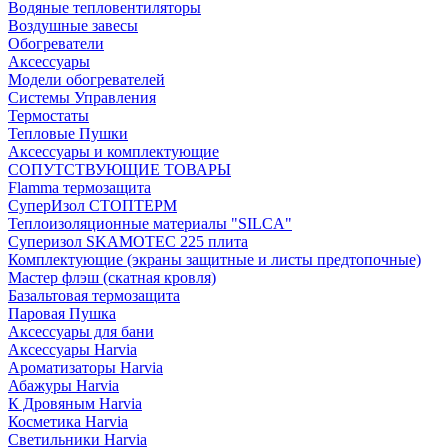
Водяные тепловентиляторы
Воздушные завесы
Обогреватели
Аксессуары
Модели обогревателей
Системы Управления
Термостаты
Тепловые Пушки
Аксессуары и комплектующие
СОПУТСТВУЮЩИЕ ТОВАРЫ
Flamma термозащита
СуперИзол СТОПТЕРМ
Теплоизоляционные материалы "SILCA"
Суперизол SKAMOTEC 225 плита
Комплектующие (экраны защитные и листы предтопочные)
Мастер флэш (скатная кровля)
Базальтовая термозащита
Паровая Пушка
Аксессуары для бани
Аксессуары Harvia
Ароматизаторы Harvia
Абажуры Harvia
К Дровяным Harvia
Косметика Harvia
Светильники Harvia