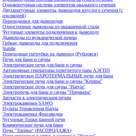
Одноконтурная система элементов овального сечения
Двухконтурные элементы дымоходов круглого сечения (с
изоляцией)
Переходники для дымоходов
Одностенные дымоходы из окрашенной стали
Чугунные элементы подключения к дымоходу
Дымоходы из вулканической пемзы
Гибкие дымоходы для подключения
Stabile
Переходные патрубки на дымоход (Рубцовск)
Печи для бани и сауны
Электрические печи для бани и сауны
Автономные генераторы перегретого пара АЭГПП
Электрические ПАРОТЕРМАЛЬНЫЕ печи для бани
Электрические печи для бани и сауны "Кristina"
Электрические печи для сауны "Harvia"
Электропечь для бани и сауны "Премьера"
Запчасти к электрическим печам
Электрокаменки SAWO
Пульты Управления Harvia
Электрокаменки Финляндия
Чугунные Топки банной печи
Коммерческие печи для бани
Печи "Тройка" (РАСПРОДАЖА)
Печи чугунные в сетке, в кожухе и "Ураган"