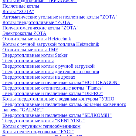
Котлы водогрейные "ТЕРМОФОР"
Пеллетные котлы
Котлы "ZOTA"
Автоматические угольные и пеллетные котлы "ZOTA"
Котлы твердотопливные "ZOTA"
Полуавтоматические котлы "ZOTA"
Электрокотлы ZOTA
Отопительные котлы Heiztechnik
Котлы с ручной загрузкой топлива Heiztechnik
Отопительные котлы TMF
Твердотопливные котлы Stoker
Твердотопливные котлы
Твердотопливные котлы с ручной загрузкой
Твердотопливные котлы длительного горения
Твердотопливные котлы на дровах
Твердотопливные и пеллетные котлы "HOT DRAGON"
Твердотопливные отопительные котлы "Flames"
Твердотопливные и пеллетные котлы "DEFRO"
Котлы твердотопливные с водяным контуром "УЗПО"
Твердотопливные и пеллетные котлы, бойлеры косвенного
нагрева "GALMET"
Твердотопливные и пеллетные котлы "БЕЛКОМiН"
Твердотопливные котлы "KENTATSU"
Котлы с чугунным теплообменником
Котлы пеллетно-угольные "FACI"