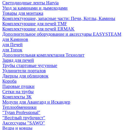
Светодиодные ленты Harvia
Уход за каминами и дымоходами
Товары для монтажа
Комплектующие, запасные части: Печи, Котлы, Камины
Комплектующие для печей TMF
Комплектующие для печей ERMAK
Дополнительное оборудование и аксессуары EASYSTEAM
для Каминов
для Печей
для Топок
Дополнительная комплектация Технолит
Заряд для печей
Трубы стартовые чугунные
Удлинители порталов
Дверцы для облицовок
Короба
Паровые пушки
Сетки на трубы
Комплекты ЗК
Модули для Авангард и Искандер
Теплообменники
"Tytan Professional"
"Весёлый трубочист"
Аксессуары "SAWO"
Ведра и ковшы