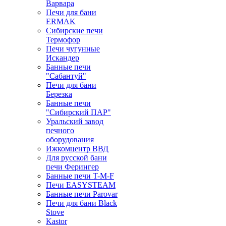
Варвара
Печи для бани
ERMAK
Сибирские печи
Термофор
Печи чугунные
Искандер
Банные печи
"Сабантуй"
Печи для бани
Березка
Банные печи
"Сибирский ПАР"
Уральский завод
печного
оборудования
Ижкомцентр ВВД
Для русской бани
печи Ферингер
Банные печи T-M-F
Печи EASYSTEAM
Банные печи Parovar
Печи для бани Black
Stove
Kastor