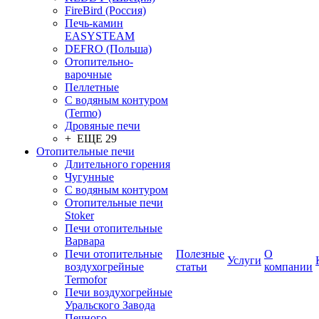
FireBird (Россия)
Печь-камин
EASYSTEAM
DEFRO (Польша)
Отопительно-
варочные
Пеллетные
С водяным контуром
(Termo)
Дровяные печи
+ ЕЩЕ 29
Отопительные печи
Длительного горения
Чугунные
C водяным контуром
Отопительные печи
Stoker
Печи отопительные
Варвара
Печи отопительные
Полезные
О
Услуги
воздухогрейные
статьи
компании
Termofor
Печи воздухогрейные
Уральского Завода
Печного