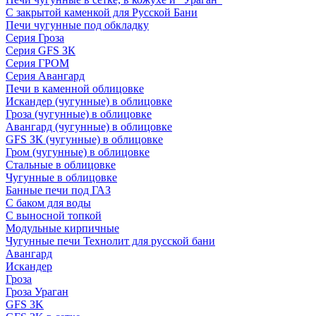
С закрытой каменкой для Русской Бани
Печи чугунные под обкладку
Серия Гроза
Серия GFS ЗК
Серия ГРОМ
Серия Авангард
Печи в каменной облицовке
Искандер (чугунные) в облицовке
Гроза (чугунные) в облицовке
Авангард (чугунные) в облицовке
GFS ЗК (чугунные) в облицовке
Гром (чугунные) в облицовке
Стальные в облицовке
Чугунные в облицовке
Банные печи под ГАЗ
С баком для воды
С выносной топкой
Модульные кирпичные
Чугунные печи Технолит для русской бани
Авангард
Искандер
Гроза
Гроза Ураган
GFS 3K