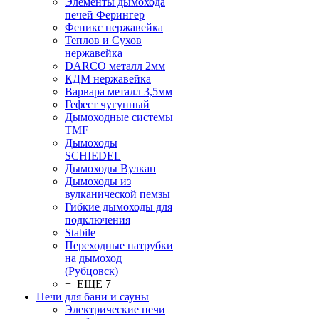
Элементы дымохода
печей Ферингер
Феникс нержавейка
Теплов и Сухов
нержавейка
DARCO металл 2мм
КДМ нержавейка
Варвара металл 3,5мм
Гефест чугунный
Дымоходные системы
TMF
Дымоходы
SCHIEDEL
Дымоходы Вулкан
Дымоходы из
вулканической пемзы
Гибкие дымоходы для
подключения
Stabile
Переходные патрубки
на дымоход
(Рубцовск)
+ ЕЩЕ 7
Печи для бани и сауны
Электрические печи