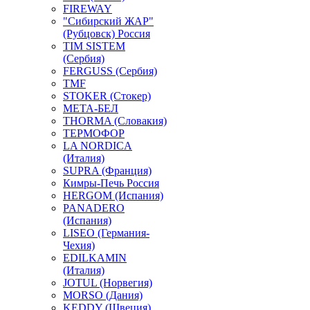
FIREWAY
"Сибирский ЖАР"
(Рубцовск) Россия
TIM SISTEM
(Сербия)
FERGUSS (Сербия)
TMF
STOKER (Стокер)
МЕТА-БЕЛ
THORMA (Словакия)
ТЕРМОФОР
LA NORDICA
(Италия)
SUPRA (Франция)
Кимры-Печь Россия
HERGOM (Испания)
PANADERO
(Испания)
LISEO (Германия-
Чехия)
EDILKAMIN
(Италия)
JOTUL (Норвегия)
MORSO (Дания)
KEDDY (Швеция)