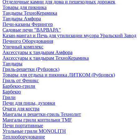
Отделочные камни для дома и пешеходных дорожек
Товары для пикника
Тандыры ТехноКерамика
Тандыры Амфора
Печи-казаны Ферингер
Садовые печи "ВАРВАРА"
Казан-мангал и Печь для утилизации мусора Уральский Завод
Печного Оборудования
Уличный комплекс
Аксессуары к тандырам Амфора
Аксессуары к тандырам ТехноКерамика
Тандыры
Гриль-решетки (Рубцовск)
Товары для отдыха и пикника ЛИТКОМ (Рубцовск)
Гриль от Феникс
Барбекю-грили
Барбекю
Грили
Печи для пицы, духовки
Очаги для костра
Мангалы и решетки-гриль Технолит
Мангалы грили коптильни TMF
Печи портативные
Угольные грили MONOLITH
Теплооборудование