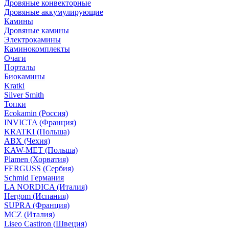
Дровяные конвекторные
Дровяные аккумулирующие
Камины
Дровяные камины
Электрокамины
Каминокомплекты
Очаги
Порталы
Биокамины
Kratki
Silver Smith
Топки
Ecokamin (Россия)
INVICTA (Франция)
KRATKI (Польша)
ABX (Чехия)
KAW-MET (Польша)
Plamen (Хорватия)
FERGUSS (Сербия)
Schmid Германия
LA NORDICA (Италия)
Hergom (Испания)
SUPRA (Франция)
MCZ (Италия)
Liseo Castiron (Швеция)