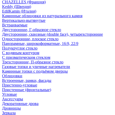
CHAZELLES (Франция)
Keddy (Швеция)
EdilKamin (Италия)
Каминные облицовки из натурального камня
Вертикально-вытянутые
Встраиваемые
Двусторонние, Г-образное стекло
Двусторонние, сквозные (double face), четырехсторонние
Односторонние, плоское стекло
Панорамные, широкоформатные, 16:9, 22:9
Полукруглое стекло
С водяным контуром
С призматическим стеклом
Трехсторонние, П-образное стекло
Газовые топки и уличные нагреватели
Каминные топки с подъёмом дверцы
Облицовки
Встроенные, рамки, фасады
Пристенно-угловые
Пристенные (фронтальные)
Угловые
Аксессуары
Декоративные дрова
Дровницы
Зеркала