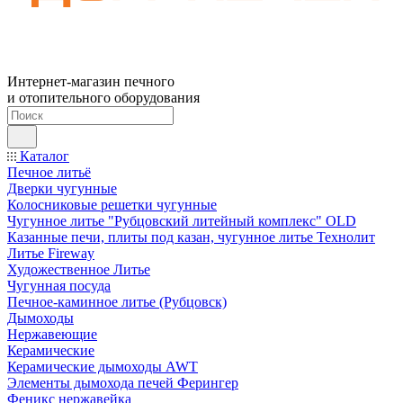
Интернет-магазин печного
и отопительного оборудования
Каталог
Печное литьё
Дверки чугунные
Колосниковые решетки чугунные
Чугунное литье "Рубцовский литейный комплекс" OLD
Казанные печи, плиты под казан, чугунное литье Технолит
Литье Fireway
Художественное Литье
Чугунная посуда
Печное-каминное литье (Рубцовск)
Дымоходы
Нержавеющие
Керамические
Керамические дымоходы AWT
Элементы дымохода печей Ферингер
Феникс нержавейка