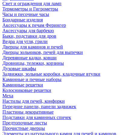
Свет и ограждения для ламп
Термометры и Гигрометры
Часы и песочные часы
Бондарные изделия
Аксессуары к печам Ферингер
Аксессуары для барбекю
Быки, подставки для дров
Ведра для угля, грили
Дверцы для каминов и печей
Дверцы зольников, печей для выпечки
Деревянные кадки, ковши
Дровницы, тележки, корзины
Духовые шкафы
Задвижки, зольные коробки, кладочные втулки
Каминные и печные наборы
Каминные решетки
Колосниковые решетки
Меха
Настилы для печей, конфорки
Передние панели, панели задвижек
Пластины декоративные
Подставки для каминных спичек
Предтопочные листы
Прочистные дверцы
Элементы из натурального камня для печей и каминов