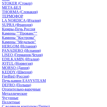
STOKER (Стокер)
МЕТА-БЕЛ
THORMA (Словакия)
ТЕРМОФОР
LA NORDICA (Италия)
SUPRA (Франция)
Кимры-Печь Россия
Камины ""Прованс""
Камины "Кострома"
Камины "Медальон"
HERGOM (Испания)
PANADERO (Испания)
LISEO (Германия-Чехия)
EDILKAMIN (Италия)
JOTUL (Норвегия)
MORSO (Дания)
KEDDY (Швеция)
FireBird (Россия)
Печь-камин EASYSTEAM
DEFRO (Польша)
Отопительно-варочные
Металлические
Чугунные
Пеллетные
С водяным контуром (Termo)