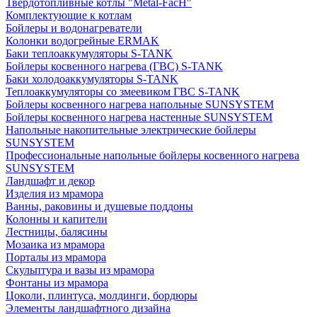
Твердотопливные котлы "Metal-FacH"
Комплектующие к котлам
Бойлеры и водонагреватели
Колонки водогрейные ERMAK
Баки теплоаккумуляторы S-TANK
Бойлеры косвенного нагрева (ГВС) S-TANK
Баки холодоаккумуляторы S-TANK
Теплоаккумуляторы со змеевиком ГВС S-TANK
Бойлеры косвенного нагрева напольные SUNSYSTEM
Бойлеры косвенного нагрева настенные SUNSYSTEM
Напольные накопительные электрические бойлеры
SUNSYSTEM
Профессиональные напольные бойлеры косвенного нагрева
SUNSYSTEM
Ландшафт и декор
Изделия из мрамора
Ванны, раковины и душевые поддоны
Колонны и капители
Лестницы, балясины
Мозаика из мрамора
Порталы из мрамора
Скульптура и вазы из мрамора
Фонтаны из мрамора
Цоколи, плинтуса, молдинги, бордюры
Элементы ландшафтного дизайна