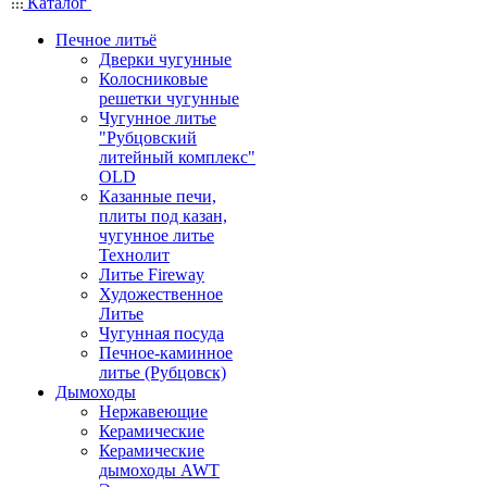
Каталог
Печное литьё
Дверки чугунные
Колосниковые
решетки чугунные
Чугунное литье
"Рубцовский
литейный комплекс"
OLD
Казанные печи,
плиты под казан,
чугунное литье
Технолит
Литье Fireway
Художественное
Литье
Чугунная посуда
Печное-каминное
литье (Рубцовск)
Дымоходы
Нержавеющие
Керамические
Керамические
дымоходы AWT