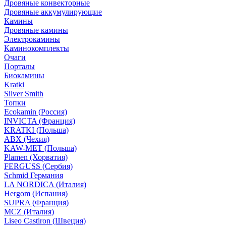
Дровяные конвекторные
Дровяные аккумулирующие
Камины
Дровяные камины
Электрокамины
Каминокомплекты
Очаги
Порталы
Биокамины
Kratki
Silver Smith
Топки
Ecokamin (Россия)
INVICTA (Франция)
KRATKI (Польша)
ABX (Чехия)
KAW-MET (Польша)
Plamen (Хорватия)
FERGUSS (Сербия)
Schmid Германия
LA NORDICA (Италия)
Hergom (Испания)
SUPRA (Франция)
MCZ (Италия)
Liseo Castiron (Швеция)