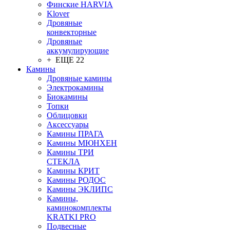
Финские HARVIA
Klover
Дровяные
конвекторные
Дровяные
аккумулирующие
+ ЕЩЕ 22
Камины
Дровяные камины
Электрокамины
Биокамины
Топки
Облицовки
Аксессуары
Камины ПРАГА
Камины МЮНХЕН
Камины ТРИ
СТЕКЛА
Камины КРИТ
Камины РОДОС
Камины ЭКЛИПС
Камины,
каминокомплекты
KRATKI PRO
Подвесные