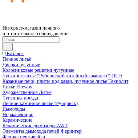
Интернет-магазин печного
и отопительного оборудования
Каталог
Печное литьё
Дверки чугунные
Колосниковые решетки чугунные
Чугунное литье "Рубцовский литейный комплекс" OLD
Казанные печи, плиты под казан, чугунное литье Технолит
Литье Fireway
Художественное Литье
Чугунная посуда
Печное-каминное литье (Рубцовск)
Дымоходы
Нержавеющие
Керамические
Керамические дымоходы AWT
Элементы дымохода печей Ферингер
Феникс нержавейка