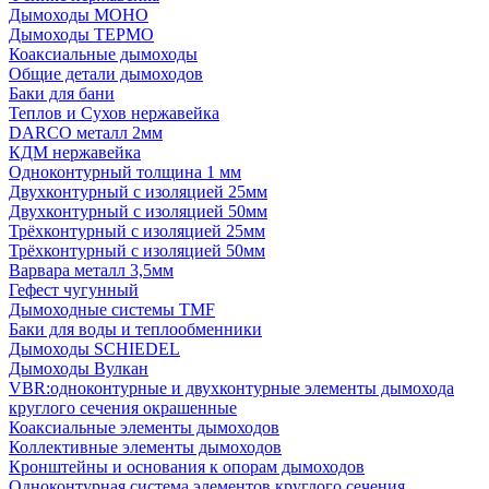
Дымоходы МОНО
Дымоходы ТЕРМО
Коаксиальные дымоходы
Общие детали дымоходов
Баки для бани
Теплов и Сухов нержавейка
DARCO металл 2мм
КДМ нержавейка
Одноконтурный толщина 1 мм
Двухконтурный с изоляцией 25мм
Двухконтурный с изоляцией 50мм
Трёхконтурный с изоляцией 25мм
Трёхконтурный с изоляцией 50мм
Варвара металл 3,5мм
Гефест чугунный
Дымоходные системы TMF
Баки для воды и теплообменники
Дымоходы SCHIEDEL
Дымоходы Вулкан
VBR:одноконтурные и двухконтурные элементы дымохода
круглого сечения окрашенные
Коаксиальные элементы дымоходов
Коллективные элементы дымоходов
Кронштейны и основания к опорам дымоходов
Одноконтурная система элементов круглого сечения