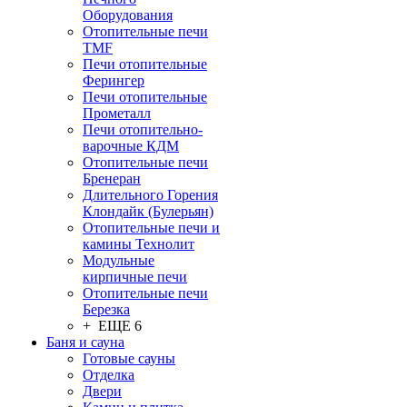
Оборудования
Отопительные печи
TMF
Печи отопительные
Ферингер
Печи отопительные
Прометалл
Печи отопительно-
варочные КДМ
Отопительные печи
Бренеран
Длительного Горения
Клондайк (Булерьян)
Отопительные печи и
камины Технолит
Модульные
кирпичные печи
Отопительные печи
Березка
+ ЕЩЕ 6
Баня и сауна
Готовые сауны
Отделка
Двери