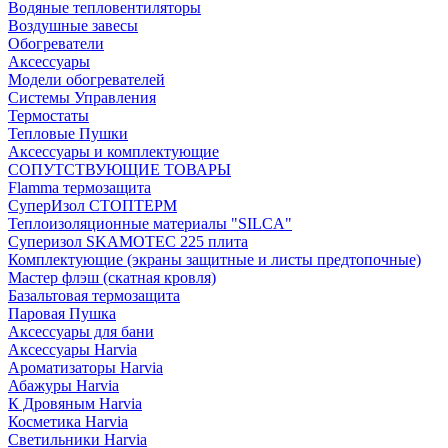
Водяные тепловентиляторы
Воздушные завесы
Обогреватели
Аксессуары
Модели обогревателей
Системы Управления
Термостаты
Тепловые Пушки
Аксессуары и комплектующие
СОПУТСТВУЮЩИЕ ТОВАРЫ
Flamma термозащита
СуперИзол СТОПТЕРМ
Теплоизоляционные материалы "SILCA"
Суперизол SKAMOTEC 225 плита
Комплектующие (экраны защитные и листы предтопочные)
Мастер флэш (скатная кровля)
Базальтовая термозащита
Паровая Пушка
Аксессуары для бани
Аксессуары Harvia
Ароматизаторы Harvia
Абажуры Harvia
К Дровяным Harvia
Косметика Harvia
Светильники Harvia