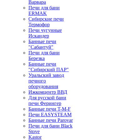
Варвара
Печи для бани
ERMAK
Сибирские печи
Термофор
Печи чугунные
Искандер
Банные печи
"Сабантуй"
Печи для бани
Березка
Банные печи
"Сибирский ПАР"
Уральский завод
печного
оборудования
Ижкомцентр ВВД
Для русской бани
печи Ферингер
Банные печи T-M-F
Печи EASYSTEAM
Банные печи Parovar
Печи для бани Black
Stove
Kastor