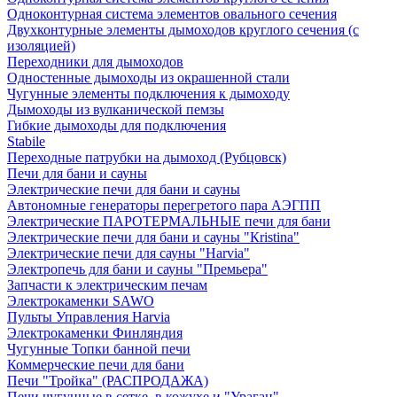
Одноконтурная система элементов овального сечения
Двухконтурные элементы дымоходов круглого сечения (с
изоляцией)
Переходники для дымоходов
Одностенные дымоходы из окрашенной стали
Чугунные элементы подключения к дымоходу
Дымоходы из вулканической пемзы
Гибкие дымоходы для подключения
Stabile
Переходные патрубки на дымоход (Рубцовск)
Печи для бани и сауны
Электрические печи для бани и сауны
Автономные генераторы перегретого пара АЭГПП
Электрические ПАРОТЕРМАЛЬНЫЕ печи для бани
Электрические печи для бани и сауны "Кristina"
Электрические печи для сауны "Harvia"
Электропечь для бани и сауны "Премьера"
Запчасти к электрическим печам
Электрокаменки SAWO
Пульты Управления Harvia
Электрокаменки Финляндия
Чугунные Топки банной печи
Коммерческие печи для бани
Печи "Тройка" (РАСПРОДАЖА)
Печи чугунные в сетке, в кожухе и "Ураган"