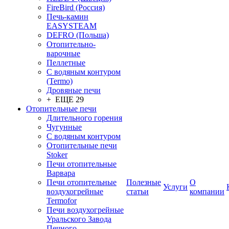
FireBird (Россия)
Печь-камин
EASYSTEAM
DEFRO (Польша)
Отопительно-
варочные
Пеллетные
С водяным контуром
(Termo)
Дровяные печи
+ ЕЩЕ 29
Отопительные печи
Длительного горения
Чугунные
C водяным контуром
Отопительные печи
Stoker
Печи отопительные
Варвара
Печи отопительные
Полезные
О
Услуги
воздухогрейные
статьи
компании
Termofor
Печи воздухогрейные
Уральского Завода
Печного