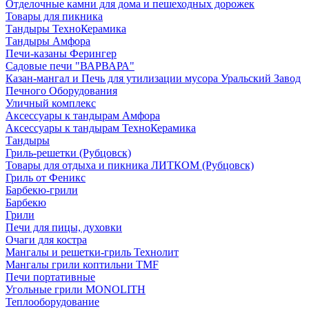
Отделочные камни для дома и пешеходных дорожек
Товары для пикника
Тандыры ТехноКерамика
Тандыры Амфора
Печи-казаны Ферингер
Садовые печи "ВАРВАРА"
Казан-мангал и Печь для утилизации мусора Уральский Завод
Печного Оборудования
Уличный комплекс
Аксессуары к тандырам Амфора
Аксессуары к тандырам ТехноКерамика
Тандыры
Гриль-решетки (Рубцовск)
Товары для отдыха и пикника ЛИТКОМ (Рубцовск)
Гриль от Феникс
Барбекю-грили
Барбекю
Грили
Печи для пицы, духовки
Очаги для костра
Мангалы и решетки-гриль Технолит
Мангалы грили коптильни TMF
Печи портативные
Угольные грили MONOLITH
Теплооборудование