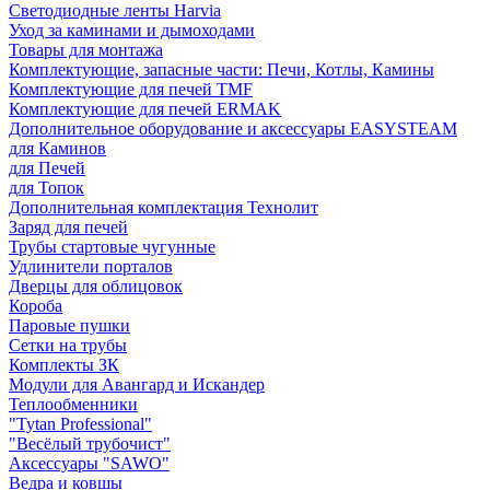
Светодиодные ленты Harvia
Уход за каминами и дымоходами
Товары для монтажа
Комплектующие, запасные части: Печи, Котлы, Камины
Комплектующие для печей TMF
Комплектующие для печей ERMAK
Дополнительное оборудование и аксессуары EASYSTEAM
для Каминов
для Печей
для Топок
Дополнительная комплектация Технолит
Заряд для печей
Трубы стартовые чугунные
Удлинители порталов
Дверцы для облицовок
Короба
Паровые пушки
Сетки на трубы
Комплекты ЗК
Модули для Авангард и Искандер
Теплообменники
"Tytan Professional"
"Весёлый трубочист"
Аксессуары "SAWO"
Ведра и ковшы