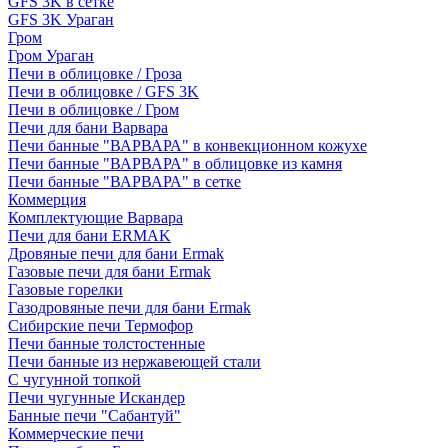
GFS 3K в сетке
GFS 3K Ураган
Гром
Гром Ураган
Печи в облицовке / Гроза
Печи в облицовке / GFS 3K
Печи в облицовке / Гром
Печи для бани Варвара
Печи банные "ВАРВАРА" в конвекционном кожухе
Печи банные "ВАРВАРА" в облицовке из камня
Печи банные "ВАРВАРА" в сетке
Коммерция
Комплектующие Варвара
Печи для бани ERMAK
Дровяные печи для бани Ermak
Газовые печи для бани Ermak
Газовые горелки
Газодровяные печи для бани Ermak
Сибирские печи Термофор
Печи банные толстостенные
Печи банные из нержавеющей стали
С чугунной топкой
Печи чугунные Искандер
Банные печи "Сабантуй"
Коммерческие печи