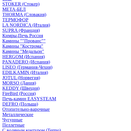
STOKER (Стокер)
МЕТА-БЕЛ
THORMA (Словакия)
ТЕРМОФОР
LA NORDICA (Италия)
SUPRA (Франция)
Кимры-Печь Россия
Камины ""Прованс""
Камины "Кострома"
Камины "Медальон"
HERGOM (Испания)
PANADERO (Испания)
LISEO (Германия-Чехия)
EDILKAMIN (Италия)
JOTUL (Норвегия)
MORSO (Дания)
KEDDY (Швеция)
FireBird (Россия)
Печь-камин EASYSTEAM
DEFRO (Польша)
Отопительно-варочные
Металлические
Чугунные
Пеллетные
С водяным контуром (Termo)