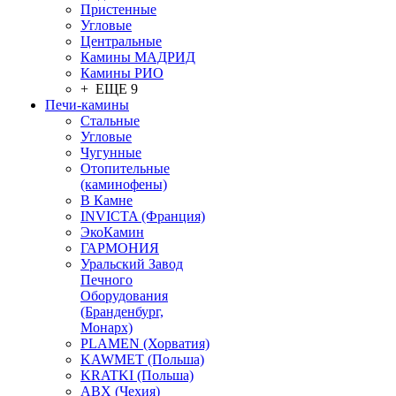
Пристенные
Угловые
Центральные
Камины МАДРИД
Камины РИО
+ ЕЩЕ 9
Печи-камины
Стальные
Угловые
Чугунные
Отопительные
(каминофены)
В Камне
INVICTA (Франция)
ЭкоКамин
ГАРМОНИЯ
Уральский Завод
Печного
Оборудования
(Бранденбург,
Монарх)
PLAMEN (Хорватия)
KAWMET (Польша)
KRATKI (Польша)
ABX (Чехия)