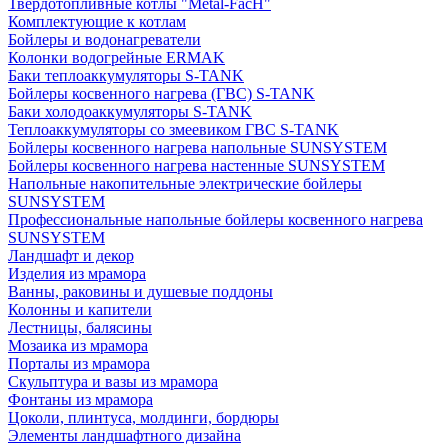
Твердотопливные котлы "Metal-FacH"
Комплектующие к котлам
Бойлеры и водонагреватели
Колонки водогрейные ERMAK
Баки теплоаккумуляторы S-TANK
Бойлеры косвенного нагрева (ГВС) S-TANK
Баки холодоаккумуляторы S-TANK
Теплоаккумуляторы со змеевиком ГВС S-TANK
Бойлеры косвенного нагрева напольные SUNSYSTEM
Бойлеры косвенного нагрева настенные SUNSYSTEM
Напольные накопительные электрические бойлеры
SUNSYSTEM
Профессиональные напольные бойлеры косвенного нагрева
SUNSYSTEM
Ландшафт и декор
Изделия из мрамора
Ванны, раковины и душевые поддоны
Колонны и капители
Лестницы, балясины
Мозаика из мрамора
Порталы из мрамора
Скульптура и вазы из мрамора
Фонтаны из мрамора
Цоколи, плинтуса, молдинги, бордюры
Элементы ландшафтного дизайна