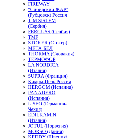
FIREWAY
"Сибирский ЖАР"
(Рубцовск) Россия
TIM SISTEM
(Сербия)
FERGUSS (Сербия)
TMF
STOKER (Стокер)
МЕТА-БЕЛ
THORMA (Словакия)
ТЕРМОФОР
LA NORDICA
(Италия)
SUPRA (Франция)
Кимры-Печь Россия
HERGOM (Испания)
PANADERO
(Испания)
LISEO (Германия-
Чехия)
EDILKAMIN
(Италия)
JOTUL (Норвегия)
MORSO (Дания)
KEDDY (Швеция)