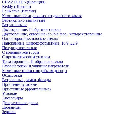
CHAZELLES (Франция)
Keddy (Швеция)
EdilKamin (Италия)
Каминные облицовки из натурального камня
Вертикально-вытянутые
Встраиваемые
Двусторонние, Г-образное стекло
Двусторонние, сквозные (double face), четырехсторонние
Односторонние, плоское стекло
Панорамные, широкоформатные, 16:9, 22:9
Полукруглое стекло
С водяным контуром
С призматическим стеклом
Трехсторонние, П-образное стекло
Газовые топки и уличные нагреватели
Каминные топки с подъёмом дверцы
Облицовки
Встроенные, рамки, фасады
Пристенно-угловые
Пристенные (фронтальные)
Угловые
Аксессуары
Декоративные дрова
Дровницы
Зеркала