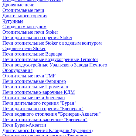
Дровяные печи
Отопительные печи
Длительного горения
Чугунные
C водяным контуром
Отопительные печи Stoker
Печи длительного горения Stoker
Печи отопительные Stoker с водяным контуром
Садовые печи Stoker
Печи отопительные Варвара
Печи отопительные воздухогрейные Termofor
Печи воздухогрейные Уральского Завода Печного
Оборудования
Отопительные печи TMF
Печи отопительные Ферингер
Печи отопительные Прометалл
Печи отопительно-варочные КДМ
Отопительные печи Бренеран
Печи длительного горения "Буран"
Печи длительного горения "Бренеран"
Печи водяного отопления "Бренеран-Акватэн"
Печи отопительно-варочные "Бренеран"
Печи Буран-Акватэн
Длительного Горения Клондайк (Булерьян)
Отопительные печи и камины Технолит