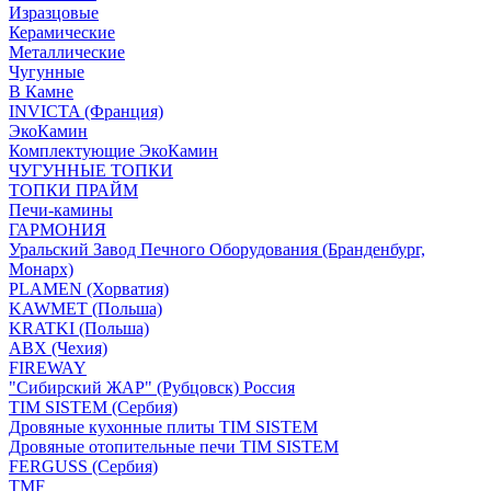
Изразцовые
Керамические
Металлические
Чугунные
В Камне
INVICTA (Франция)
ЭкоКамин
Комплектующие ЭкоКамин
ЧУГУННЫЕ ТОПКИ
ТОПКИ ПРАЙМ
Печи-камины
ГАРМОНИЯ
Уральский Завод Печного Оборудования (Бранденбург,
Монарх)
PLAMEN (Хорватия)
KAWMET (Польша)
KRATKI (Польша)
ABX (Чехия)
FIREWAY
"Сибирский ЖАР" (Рубцовск) Россия
TIM SISTEM (Сербия)
Дровяные кухонные плиты TIM SISTEM
Дровяные отопительные печи TIM SISTEM
FERGUSS (Сербия)
TMF