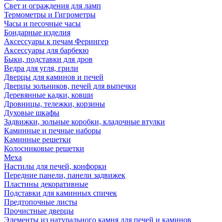
Свет и ограждения для ламп
Термометры и Гигрометры
Часы и песочные часы
Бондарные изделия
Аксессуары к печам Ферингер
Аксессуары для барбекю
Быки, подставки для дров
Ведра для угля, грили
Дверцы для каминов и печей
Дверцы зольников, печей для выпечки
Деревянные кадки, ковши
Дровницы, тележки, корзины
Духовые шкафы
Задвижки, зольные коробки, кладочные втулки
Каминные и печные наборы
Каминные решетки
Колосниковые решетки
Меха
Настилы для печей, конфорки
Передние панели, панели задвижек
Пластины декоративные
Подставки для каминных спичек
Предтопочные листы
Прочистные дверцы
Элементы из натурального камня для печей и каминов