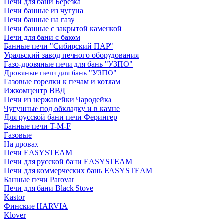
Печи для бани Березка
Печи банные из чугуна
Печи банные на газу
Печи банные с закрытой каменкой
Печи для бани с баком
Банные печи "Сибирский ПАР"
Уральский завод печного оборудования
Газо-дровяные печи для бань "УЗПО"
Дровяные печи для бань "УЗПО"
Газовые горелки к печам и котлам
Ижкомцентр ВВД
Печи из нержавейки Чародейка
Чугунные под обкладку и в камне
Для русской бани печи Ферингер
Банные печи T-M-F
Газовые
На дровах
Печи EASYSTEAM
Печи для русской бани EASYSTEAM
Печи для коммерческих бань EASYSTEAM
Банные печи Parovar
Печи для бани Black Stove
Kastor
Финские HARVIA
Klover