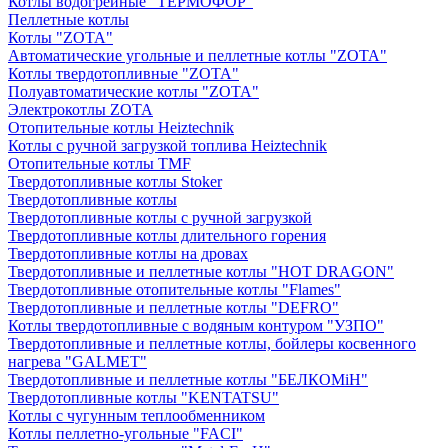
Котлы водогрейные "ТЕРМОФОР"
Пеллетные котлы
Котлы "ZOTA"
Автоматические угольные и пеллетные котлы "ZOTA"
Котлы твердотопливные "ZOTA"
Полуавтоматические котлы "ZOTA"
Электрокотлы ZOTA
Отопительные котлы Heiztechnik
Котлы с ручной загрузкой топлива Heiztechnik
Отопительные котлы TMF
Твердотопливные котлы Stoker
Твердотопливные котлы
Твердотопливные котлы с ручной загрузкой
Твердотопливные котлы длительного горения
Твердотопливные котлы на дровах
Твердотопливные и пеллетные котлы "HOT DRAGON"
Твердотопливные отопительные котлы "Flames"
Твердотопливные и пеллетные котлы "DEFRO"
Котлы твердотопливные с водяным контуром "УЗПО"
Твердотопливные и пеллетные котлы, бойлеры косвенного
нагрева "GALMET"
Твердотопливные и пеллетные котлы "БЕЛКОМiН"
Твердотопливные котлы "KENTATSU"
Котлы с чугунным теплообменником
Котлы пеллетно-угольные "FACI"