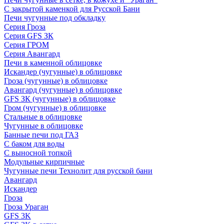
С закрытой каменкой для Русской Бани
Печи чугунные под обкладку
Серия Гроза
Серия GFS ЗК
Серия ГРОМ
Серия Авангард
Печи в каменной облицовке
Искандер (чугунные) в облицовке
Гроза (чугунные) в облицовке
Авангард (чугунные) в облицовке
GFS ЗК (чугунные) в облицовке
Гром (чугунные) в облицовке
Стальные в облицовке
Чугунные в облицовке
Банные печи под ГАЗ
С баком для воды
С выносной топкой
Модульные кирпичные
Чугунные печи Технолит для русской бани
Авангард
Искандер
Гроза
Гроза Ураган
GFS 3K