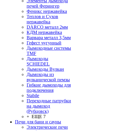
Элементы дымохода
печей Ферингер
Феникс нержавейка
Теплов и Сухов
нержавейка
DARCO металл 2мм
КДМ нержавейка
Варвара металл 3,5мм
Гефест чугунный
Дымоходные системы
TMF
Дымоходы
SCHIEDEL
Дымоходы Вулкан
Дымоходы из
вулканической пемзы
Гибкие дымоходы для
подключения
Stabile
Переходные патрубки
на дымоход
(Рубцовск)
+ ЕЩЕ 7
Печи для бани и сауны
Электрические печи