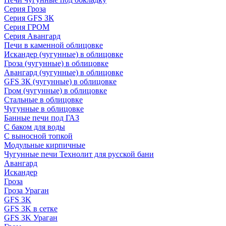
Серия Гроза
Серия GFS ЗК
Серия ГРОМ
Серия Авангард
Печи в каменной облицовке
Искандер (чугунные) в облицовке
Гроза (чугунные) в облицовке
Авангард (чугунные) в облицовке
GFS ЗК (чугунные) в облицовке
Гром (чугунные) в облицовке
Стальные в облицовке
Чугунные в облицовке
Банные печи под ГАЗ
С баком для воды
С выносной топкой
Модульные кирпичные
Чугунные печи Технолит для русской бани
Авангард
Искандер
Гроза
Гроза Ураган
GFS 3K
GFS 3K в сетке
GFS 3K Ураган