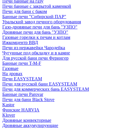
Печи банные на газу
Печи банные с закрытой каменкой
Печи для бани с баком
Банные печи "Сибирский ПАР"
Уральский завод печного оборудования
Газо-дровяные печи для бань "УЗПО"
Дровяные печи для бань "УЗПО"
Газовые горелки к печам и котлам
Ижкомцентр ВВД
Печи из нержавейки Чародейка
Чугунные под обкладку и в камне
Для русской бани печи Ферингер
Банные печи T-M-F
Газовые
На дровах
Печи EASYSTEAM
Печи для русской бани EASYSTEAM
Печи для коммерческих бань EASYSTEAM
Банные печи Parovar
Печи для бани Black Stove
Kastor
Финские HARVIA
Klover
Дровяные конвекторные
Дровяные аккумулирующие