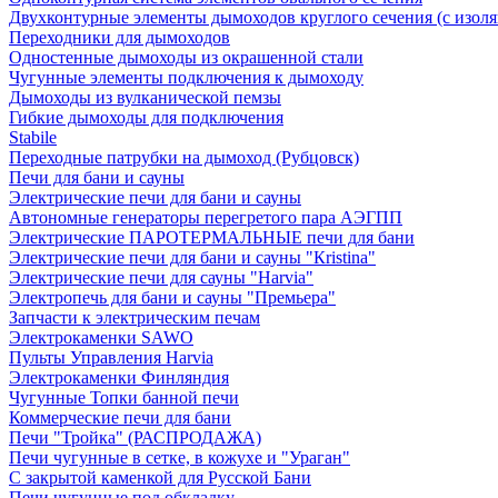
Двухконтурные элементы дымоходов круглого сечения (с изол
Переходники для дымоходов
Одностенные дымоходы из окрашенной стали
Чугунные элементы подключения к дымоходу
Дымоходы из вулканической пемзы
Гибкие дымоходы для подключения
Stabile
Переходные патрубки на дымоход (Рубцовск)
Печи для бани и сауны
Электрические печи для бани и сауны
Автономные генераторы перегретого пара АЭГПП
Электрические ПАРОТЕРМАЛЬНЫЕ печи для бани
Электрические печи для бани и сауны "Кristina"
Электрические печи для сауны "Harvia"
Электропечь для бани и сауны "Премьера"
Запчасти к электрическим печам
Электрокаменки SAWO
Пульты Управления Harvia
Электрокаменки Финляндия
Чугунные Топки банной печи
Коммерческие печи для бани
Печи "Тройка" (РАСПРОДАЖА)
Печи чугунные в сетке, в кожухе и "Ураган"
С закрытой каменкой для Русской Бани
Печи чугунные под обкладку