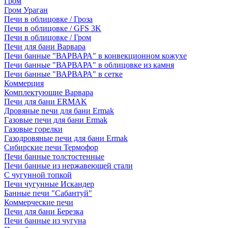
Гром
Гром Ураган
Печи в облицовке / Гроза
Печи в облицовке / GFS 3K
Печи в облицовке / Гром
Печи для бани Варвара
Печи банные "ВАРВАРА" в конвекционном кожухе
Печи банные "ВАРВАРА" в облицовке из камня
Печи банные "ВАРВАРА" в сетке
Коммерция
Комплектующие Варвара
Печи для бани ERMAK
Дровяные печи для бани Ermak
Газовые печи для бани Ermak
Газовые горелки
Газодровяные печи для бани Ermak
Сибирские печи Термофор
Печи банные толстостенные
Печи банные из нержавеющей стали
С чугунной топкой
Печи чугунные Искандер
Банные печи "Сабантуй"
Коммерческие печи
Печи для бани Березка
Печи банные из чугуна