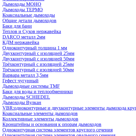
Дымоходы МОНО
Дымоходы ТЕРМО
Коаксиальные дымоходы
Общие детали дымоходов
Баки для бани
Теплов и Сухов нержавейка
DARCO металл 2мм
КДМ нержавейка
Одноконтурный толщина 1 мм
Двухконтурный с изоляцией 25мм
Двухконтурный с изоляцией 50мм
Трёхконтурный с изоляцией 25мм
Трёхконтурный с изоляцией 50мм
Варвара металл 3,5мм
Гефест чугунный
Дымоходные системы TMF
Баки для воды и теплообменники
Дымоходы SCHIEDEL
Дымоходы Вулкан
VBR:одноконтурные и двухконтурные элементы дымохода кру
Коаксиальные элементы дымоходов
Коллективные элементы дымоходов
Кронштейны и основания к опорам дымоходов
Одноконтурная система элементов круглого сечения
Одноконтурная система элементов овального сечения