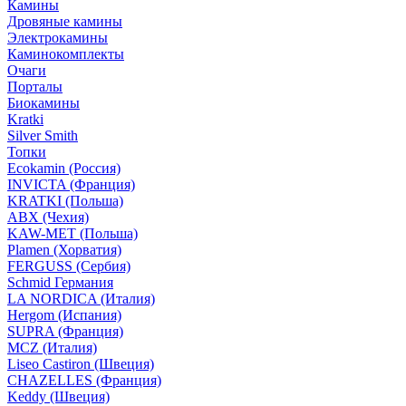
Камины
Дровяные камины
Электрокамины
Каминокомплекты
Очаги
Порталы
Биокамины
Kratki
Silver Smith
Топки
Ecokamin (Россия)
INVICTA (Франция)
KRATKI (Польша)
ABX (Чехия)
KAW-MET (Польша)
Plamen (Хорватия)
FERGUSS (Сербия)
Schmid Германия
LA NORDICA (Италия)
Hergom (Испания)
SUPRA (Франция)
MCZ (Италия)
Liseo Castiron (Швеция)
CHAZELLES (Франция)
Keddy (Швеция)