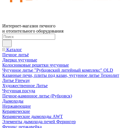
Интернет-магазин печного
и отопительного оборудования
Каталог
Печное литьё
Дверки чугунные
Колосниковые решетки чугунные
Чугунное литье "Рубцовский литейный комплекс" OLD
Казанные печи, плиты под казан, чугунное литье Технолит
Литье Fireway
Художественное Литье
Чугунная посуда
Печное-каминное литье (Рубцовск)
Дымоходы
Нержавеющие
Керамические
Керамические дымоходы AWT
Элементы дымохода печей Ферингер
Феникс нержавейка