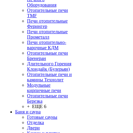
Оборудования
Отопительные печи
TMF
Печи отопительные
Ферингер
Печи отопительные
Прометалл
Печи отопительно-
варочные КДМ
Отопительные печи
Бренеран
Длительного Горения
Клондайк (Булерьян)
Отопительные печи и
камины Технолит
Модульные
кирпичные печи
Отопительные печи
Березка
+ ЕЩЕ 6
Баня и сауна
Готовые сауны
Отделка
Двери