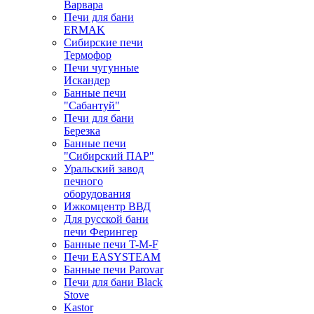
Варвара
Печи для бани
ERMAK
Сибирские печи
Термофор
Печи чугунные
Искандер
Банные печи
"Сабантуй"
Печи для бани
Березка
Банные печи
"Сибирский ПАР"
Уральский завод
печного
оборудования
Ижкомцентр ВВД
Для русской бани
печи Ферингер
Банные печи T-M-F
Печи EASYSTEAM
Банные печи Parovar
Печи для бани Black
Stove
Kastor