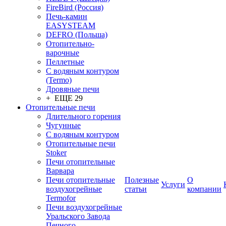
FireBird (Россия)
Печь-камин
EASYSTEAM
DEFRO (Польша)
Отопительно-
варочные
Пеллетные
С водяным контуром
(Termo)
Дровяные печи
+ ЕЩЕ 29
Отопительные печи
Длительного горения
Чугунные
C водяным контуром
Отопительные печи
Stoker
Печи отопительные
Варвара
Печи отопительные
Полезные
О
Услуги
воздухогрейные
статьи
компании
Termofor
Печи воздухогрейные
Уральского Завода
Печного