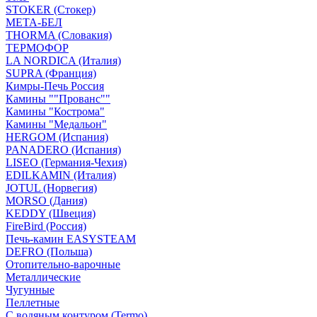
STOKER (Стокер)
МЕТА-БЕЛ
THORMA (Словакия)
ТЕРМОФОР
LA NORDICA (Италия)
SUPRA (Франция)
Кимры-Печь Россия
Камины ""Прованс""
Камины "Кострома"
Камины "Медальон"
HERGOM (Испания)
PANADERO (Испания)
LISEO (Германия-Чехия)
EDILKAMIN (Италия)
JOTUL (Норвегия)
MORSO (Дания)
KEDDY (Швеция)
FireBird (Россия)
Печь-камин EASYSTEAM
DEFRO (Польша)
Отопительно-варочные
Металлические
Чугунные
Пеллетные
С водяным контуром (Termo)