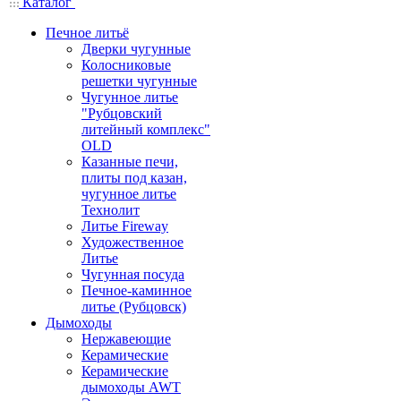
Каталог
Печное литьё
Дверки чугунные
Колосниковые
решетки чугунные
Чугунное литье
"Рубцовский
литейный комплекс"
OLD
Казанные печи,
плиты под казан,
чугунное литье
Технолит
Литье Fireway
Художественное
Литье
Чугунная посуда
Печное-каминное
литье (Рубцовск)
Дымоходы
Нержавеющие
Керамические
Керамические
дымоходы AWT