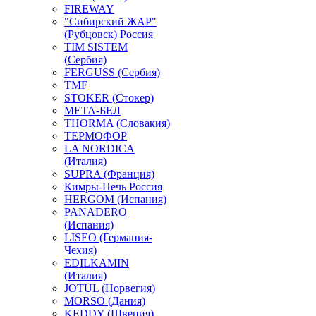
FIREWAY
"Сибирский ЖАР"
(Рубцовск) Россия
TIM SISTEM
(Сербия)
FERGUSS (Сербия)
TMF
STOKER (Стокер)
МЕТА-БЕЛ
THORMA (Словакия)
ТЕРМОФОР
LA NORDICA
(Италия)
SUPRA (Франция)
Кимры-Печь Россия
HERGOM (Испания)
PANADERO
(Испания)
LISEO (Германия-
Чехия)
EDILKAMIN
(Италия)
JOTUL (Норвегия)
MORSO (Дания)
KEDDY (Швеция)