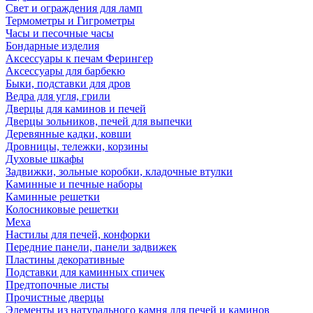
Свет и ограждения для ламп
Термометры и Гигрометры
Часы и песочные часы
Бондарные изделия
Аксессуары к печам Ферингер
Аксессуары для барбекю
Быки, подставки для дров
Ведра для угля, грили
Дверцы для каминов и печей
Дверцы зольников, печей для выпечки
Деревянные кадки, ковши
Дровницы, тележки, корзины
Духовые шкафы
Задвижки, зольные коробки, кладочные втулки
Каминные и печные наборы
Каминные решетки
Колосниковые решетки
Меха
Настилы для печей, конфорки
Передние панели, панели задвижек
Пластины декоративные
Подставки для каминных спичек
Предтопочные листы
Прочистные дверцы
Элементы из натурального камня для печей и каминов