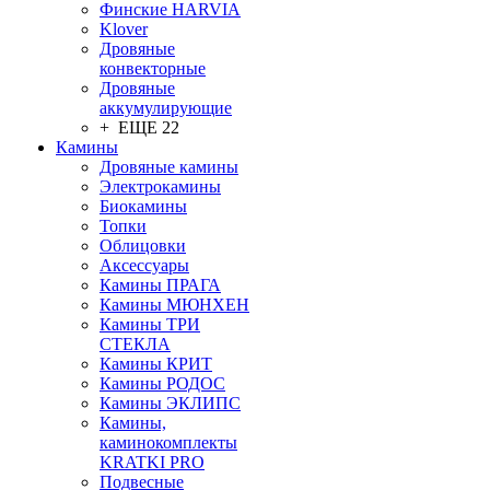
Финские HARVIA
Klover
Дровяные
конвекторные
Дровяные
аккумулирующие
+ ЕЩЕ 22
Камины
Дровяные камины
Электрокамины
Биокамины
Топки
Облицовки
Аксессуары
Камины ПРАГА
Камины МЮНХЕН
Камины ТРИ
СТЕКЛА
Камины КРИТ
Камины РОДОС
Камины ЭКЛИПС
Камины,
каминокомплекты
KRATKI PRO
Подвесные