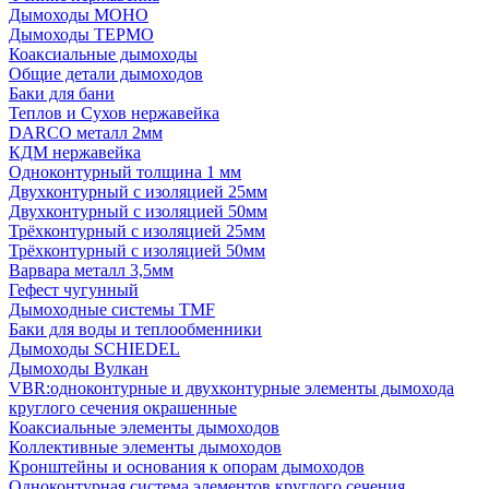
Дымоходы МОНО
Дымоходы ТЕРМО
Коаксиальные дымоходы
Общие детали дымоходов
Баки для бани
Теплов и Сухов нержавейка
DARCO металл 2мм
КДМ нержавейка
Одноконтурный толщина 1 мм
Двухконтурный с изоляцией 25мм
Двухконтурный с изоляцией 50мм
Трёхконтурный с изоляцией 25мм
Трёхконтурный с изоляцией 50мм
Варвара металл 3,5мм
Гефест чугунный
Дымоходные системы TMF
Баки для воды и теплообменники
Дымоходы SCHIEDEL
Дымоходы Вулкан
VBR:одноконтурные и двухконтурные элементы дымохода
круглого сечения окрашенные
Коаксиальные элементы дымоходов
Коллективные элементы дымоходов
Кронштейны и основания к опорам дымоходов
Одноконтурная система элементов круглого сечения