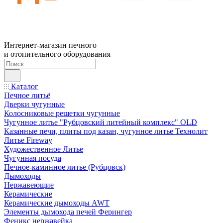
Интернет-магазин печного
и отопительного оборудования
Каталог
Печное литьё
Дверки чугунные
Колосниковые решетки чугунные
Чугунное литье "Рубцовский литейный комплекс" OLD
Казанные печи, плиты под казан, чугунное литье Технолит
Литье Fireway
Художественное Литье
Чугунная посуда
Печное-каминное литье (Рубцовск)
Дымоходы
Нержавеющие
Керамические
Керамические дымоходы AWT
Элементы дымохода печей Ферингер
Феникс нержавейка