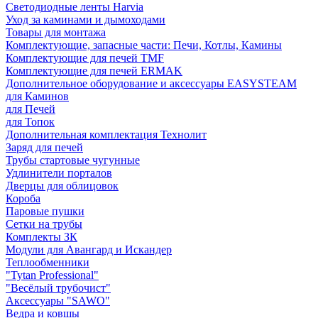
Светодиодные ленты Harvia
Уход за каминами и дымоходами
Товары для монтажа
Комплектующие, запасные части: Печи, Котлы, Камины
Комплектующие для печей TMF
Комплектующие для печей ERMAK
Дополнительное оборудование и аксессуары EASYSTEAM
для Каминов
для Печей
для Топок
Дополнительная комплектация Технолит
Заряд для печей
Трубы стартовые чугунные
Удлинители порталов
Дверцы для облицовок
Короба
Паровые пушки
Сетки на трубы
Комплекты ЗК
Модули для Авангард и Искандер
Теплообменники
"Tytan Professional"
"Весёлый трубочист"
Аксессуары "SAWO"
Ведра и ковшы