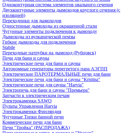
Одноконтурная система элементов овального сечения
Двухконтурные элементы дымоходов круглого сечения (с
изоляцией)
Переходники для дымоходов
Одностенные дымоходы из окрашенной стали
Чугунные элементы подключения к дымоходу
Дымоходы из вулканической пемзы
Гибкие дымоходы для подключения
Stabile
Переходные патрубки на дымоход (Рубцовск)
Печи для бани и сауны
Электрические печи для бани и сауны
Автономные генераторы перегретого пара АЭГПП
Электрические ПАРОТЕРМАЛЬНЫЕ печи для бани
Электрические печи для бани и сауны "Кristina"
Электрические печи для сауны "Harvia"
Электропечь для бани и сауны "Премьера"
Запчасти к электрическим печам
Электрокаменки SAWO
Пульты Управления Harvia
Электрокаменки Финляндия
Чугунные Топки банной печи
Коммерческие печи для бани
Печи "Тройка" (РАСПРОДАЖА)
Печи чугунные в сетке, в кожухе и "Ураган"