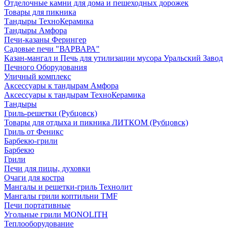
Отделочные камни для дома и пешеходных дорожек
Товары для пикника
Тандыры ТехноКерамика
Тандыры Амфора
Печи-казаны Ферингер
Садовые печи "ВАРВАРА"
Казан-мангал и Печь для утилизации мусора Уральский Завод
Печного Оборудования
Уличный комплекс
Аксессуары к тандырам Амфора
Аксессуары к тандырам ТехноКерамика
Тандыры
Гриль-решетки (Рубцовск)
Товары для отдыха и пикника ЛИТКОМ (Рубцовск)
Гриль от Феникс
Барбекю-грили
Барбекю
Грили
Печи для пицы, духовки
Очаги для костра
Мангалы и решетки-гриль Технолит
Мангалы грили коптильни TMF
Печи портативные
Угольные грили MONOLITH
Теплооборудование