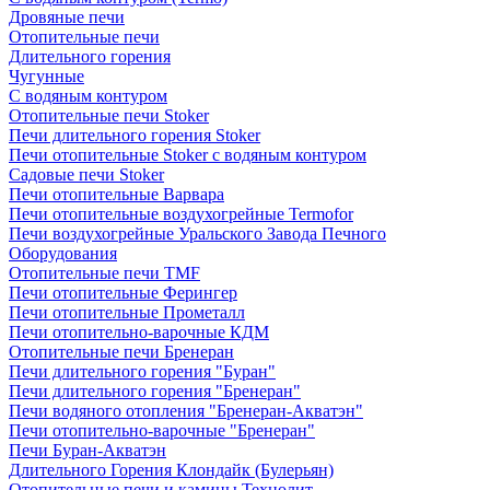
Дровяные печи
Отопительные печи
Длительного горения
Чугунные
C водяным контуром
Отопительные печи Stoker
Печи длительного горения Stoker
Печи отопительные Stoker с водяным контуром
Садовые печи Stoker
Печи отопительные Варвара
Печи отопительные воздухогрейные Termofor
Печи воздухогрейные Уральского Завода Печного
Оборудования
Отопительные печи TMF
Печи отопительные Ферингер
Печи отопительные Прометалл
Печи отопительно-варочные КДМ
Отопительные печи Бренеран
Печи длительного горения "Буран"
Печи длительного горения "Бренеран"
Печи водяного отопления "Бренеран-Акватэн"
Печи отопительно-варочные "Бренеран"
Печи Буран-Акватэн
Длительного Горения Клондайк (Булерьян)
Отопительные печи и камины Технолит