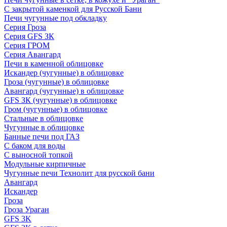
С закрытой каменкой для Русской Бани
Печи чугунные под обкладку
Серия Гроза
Серия GFS ЗК
Серия ГРОМ
Серия Авангард
Печи в каменной облицовке
Искандер (чугунные) в облицовке
Гроза (чугунные) в облицовке
Авангард (чугунные) в облицовке
GFS ЗК (чугунные) в облицовке
Гром (чугунные) в облицовке
Стальные в облицовке
Чугунные в облицовке
Банные печи под ГАЗ
С баком для воды
С выносной топкой
Модульные кирпичные
Чугунные печи Технолит для русской бани
Авангард
Искандер
Гроза
Гроза Ураган
GFS 3K