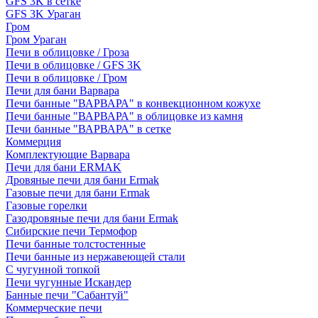
GFS 3K в сетке
GFS 3K Ураган
Гром
Гром Ураган
Печи в облицовке / Гроза
Печи в облицовке / GFS 3K
Печи в облицовке / Гром
Печи для бани Варвара
Печи банные "ВАРВАРА" в конвекционном кожухе
Печи банные "ВАРВАРА" в облицовке из камня
Печи банные "ВАРВАРА" в сетке
Коммерция
Комплектующие Варвара
Печи для бани ERMAK
Дровяные печи для бани Ermak
Газовые печи для бани Ermak
Газовые горелки
Газодровяные печи для бани Ermak
Сибирские печи Термофор
Печи банные толстостенные
Печи банные из нержавеющей стали
С чугунной топкой
Печи чугунные Искандер
Банные печи "Сабантуй"
Коммерческие печи