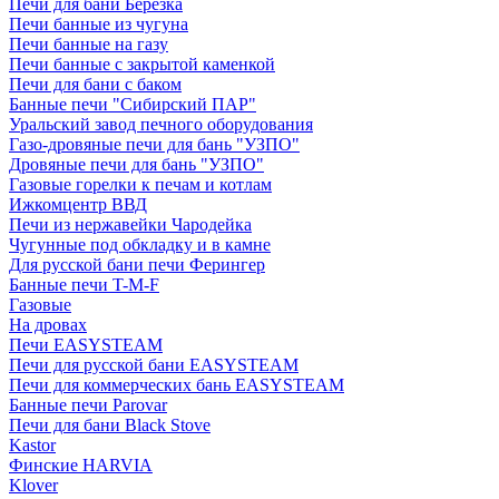
Печи для бани Березка
Печи банные из чугуна
Печи банные на газу
Печи банные с закрытой каменкой
Печи для бани с баком
Банные печи "Сибирский ПАР"
Уральский завод печного оборудования
Газо-дровяные печи для бань "УЗПО"
Дровяные печи для бань "УЗПО"
Газовые горелки к печам и котлам
Ижкомцентр ВВД
Печи из нержавейки Чародейка
Чугунные под обкладку и в камне
Для русской бани печи Ферингер
Банные печи T-M-F
Газовые
На дровах
Печи EASYSTEAM
Печи для русской бани EASYSTEAM
Печи для коммерческих бань EASYSTEAM
Банные печи Parovar
Печи для бани Black Stove
Kastor
Финские HARVIA
Klover