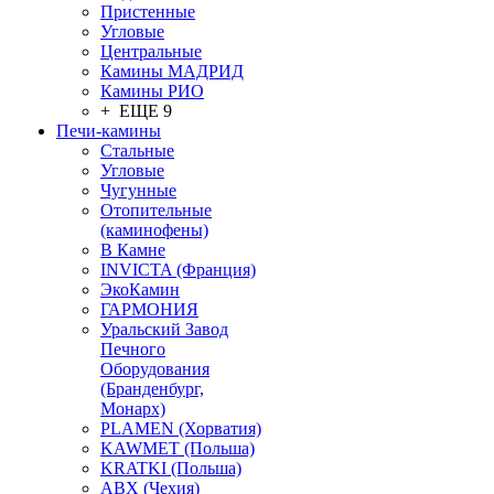
Пристенные
Угловые
Центральные
Камины МАДРИД
Камины РИО
+ ЕЩЕ 9
Печи-камины
Стальные
Угловые
Чугунные
Отопительные
(каминофены)
В Камне
INVICTA (Франция)
ЭкоКамин
ГАРМОНИЯ
Уральский Завод
Печного
Оборудования
(Бранденбург,
Монарх)
PLAMEN (Хорватия)
KAWMET (Польша)
KRATKI (Польша)
ABX (Чехия)