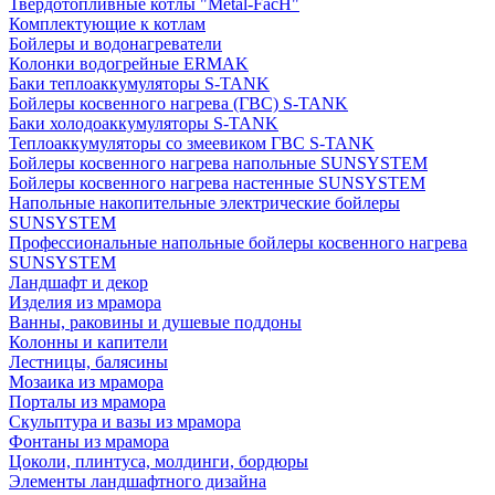
Твердотопливные котлы "Metal-FacH"
Комплектующие к котлам
Бойлеры и водонагреватели
Колонки водогрейные ERMAK
Баки теплоаккумуляторы S-TANK
Бойлеры косвенного нагрева (ГВС) S-TANK
Баки холодоаккумуляторы S-TANK
Теплоаккумуляторы со змеевиком ГВС S-TANK
Бойлеры косвенного нагрева напольные SUNSYSTEM
Бойлеры косвенного нагрева настенные SUNSYSTEM
Напольные накопительные электрические бойлеры
SUNSYSTEM
Профессиональные напольные бойлеры косвенного нагрева
SUNSYSTEM
Ландшафт и декор
Изделия из мрамора
Ванны, раковины и душевые поддоны
Колонны и капители
Лестницы, балясины
Мозаика из мрамора
Порталы из мрамора
Скульптура и вазы из мрамора
Фонтаны из мрамора
Цоколи, плинтуса, молдинги, бордюры
Элементы ландшафтного дизайна