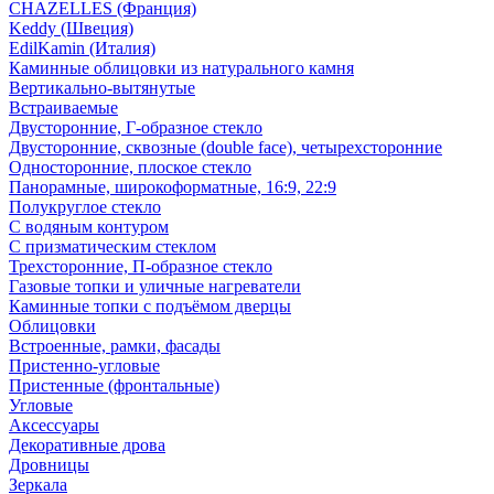
CHAZELLES (Франция)
Keddy (Швеция)
EdilKamin (Италия)
Каминные облицовки из натурального камня
Вертикально-вытянутые
Встраиваемые
Двусторонние, Г-образное стекло
Двусторонние, сквозные (double face), четырехсторонние
Односторонние, плоское стекло
Панорамные, широкоформатные, 16:9, 22:9
Полукруглое стекло
С водяным контуром
С призматическим стеклом
Трехсторонние, П-образное стекло
Газовые топки и уличные нагреватели
Каминные топки с подъёмом дверцы
Облицовки
Встроенные, рамки, фасады
Пристенно-угловые
Пристенные (фронтальные)
Угловые
Аксессуары
Декоративные дрова
Дровницы
Зеркала