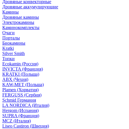
Дровяные конвекторные
Дровяные аккумулирующие
Камины
Дровяные камины
Электрокамины
Каминокомплекты
Очаги
Порталы
Биокамины
Kratki
Silver Smith
Топки
Ecokamin (Россия)
INVICTA (Франция)
KRATKI (Польша)
ABX (Чехия)
KAW-MET (Польша)
Plamen (Хорватия)
FERGUSS (Сербия)
Schmid Германия
LA NORDICA (Италия)
Hergom (Испания)
SUPRA (Франция)
MCZ (Италия)
Liseo Castiron (Швеция)