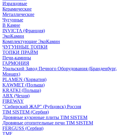
Изразцовые
Керамические
Металлические
Чугунные
В Камне
INVICTA (Франция)
ЭкоКамин
Комплектующие ЭкоКамин
ЧУГУННЫЕ ТОПКИ
ТОПКИ ПРАЙМ
Печи-камины
ГАРМОНИЯ
Уральский Завод Печного Оборудования (Бранденбург,
Монарх)
PLAMEN (Хорватия)
KAWMET (Польша)
KRATKI (Польша)
ABX (Чехия)
FIREWAY
"Сибирский ЖАР" (Рубцовск) Россия
TIM SISTEM (Сербия)
Дровяные кухонные плиты TIM SISTEM
Дровяные отопительные печи TIM SISTEM
FERGUSS (Сербия)
TMF