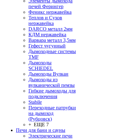
Элементы дымохода
печей Ферингер
Феникс нержавейка
Теплов и Сухов
нержавейка
DARCO металл 2мм
КДМ нержавейка
Варвара металл 3,5мм
Гефест чугунный
Дымоходные системы
TMF
Дымоходы
SCHIEDEL
Дымоходы Вулкан
Дымоходы из
вулканической пемзы
Гибкие дымоходы для
подключения
Stabile
Переходные патрубки
на дымоход
(Рубцовск)
+ ЕЩЕ 7
Печи для бани и сауны
Электрические печи