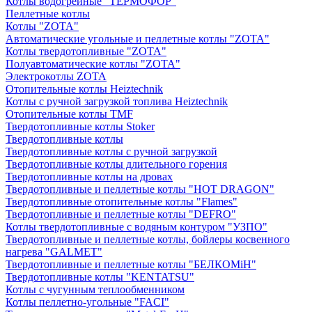
Котлы водогрейные "ТЕРМОФОР"
Пеллетные котлы
Котлы "ZOTA"
Автоматические угольные и пеллетные котлы "ZOTA"
Котлы твердотопливные "ZOTA"
Полуавтоматические котлы "ZOTA"
Электрокотлы ZOTA
Отопительные котлы Heiztechnik
Котлы с ручной загрузкой топлива Heiztechnik
Отопительные котлы TMF
Твердотопливные котлы Stoker
Твердотопливные котлы
Твердотопливные котлы с ручной загрузкой
Твердотопливные котлы длительного горения
Твердотопливные котлы на дровах
Твердотопливные и пеллетные котлы "HOT DRAGON"
Твердотопливные отопительные котлы "Flames"
Твердотопливные и пеллетные котлы "DEFRO"
Котлы твердотопливные с водяным контуром "УЗПО"
Твердотопливные и пеллетные котлы, бойлеры косвенного
нагрева "GALMET"
Твердотопливные и пеллетные котлы "БЕЛКОМiН"
Твердотопливные котлы "KENTATSU"
Котлы с чугунным теплообменником
Котлы пеллетно-угольные "FACI"