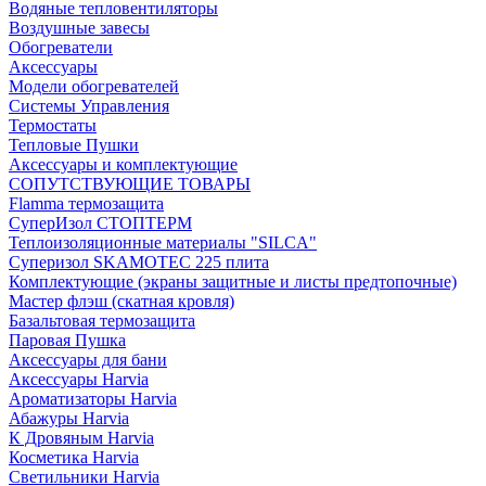
Водяные тепловентиляторы
Воздушные завесы
Обогреватели
Аксессуары
Модели обогревателей
Системы Управления
Термостаты
Тепловые Пушки
Аксессуары и комплектующие
СОПУТСТВУЮЩИЕ ТОВАРЫ
Flamma термозащита
СуперИзол СТОПТЕРМ
Теплоизоляционные материалы "SILCA"
Суперизол SKAMOTEC 225 плита
Комплектующие (экраны защитные и листы предтопочные)
Мастер флэш (скатная кровля)
Базальтовая термозащита
Паровая Пушка
Аксессуары для бани
Аксессуары Harvia
Ароматизаторы Harvia
Абажуры Harvia
К Дровяным Harvia
Косметика Harvia
Светильники Harvia