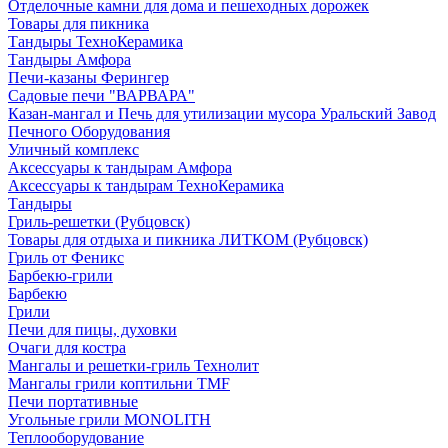
Отделочные камни для дома и пешеходных дорожек
Товары для пикника
Тандыры ТехноКерамика
Тандыры Амфора
Печи-казаны Ферингер
Садовые печи "ВАРВАРА"
Казан-мангал и Печь для утилизации мусора Уральский Завод
Печного Оборудования
Уличный комплекс
Аксессуары к тандырам Амфора
Аксессуары к тандырам ТехноКерамика
Тандыры
Гриль-решетки (Рубцовск)
Товары для отдыха и пикника ЛИТКОМ (Рубцовск)
Гриль от Феникс
Барбекю-грили
Барбекю
Грили
Печи для пицы, духовки
Очаги для костра
Мангалы и решетки-гриль Технолит
Мангалы грили коптильни TMF
Печи портативные
Угольные грили MONOLITH
Теплооборудование