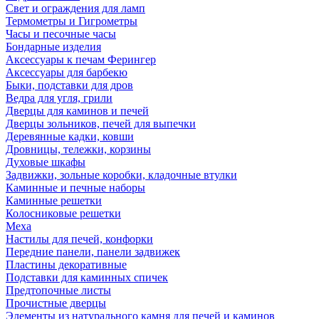
Свет и ограждения для ламп
Термометры и Гигрометры
Часы и песочные часы
Бондарные изделия
Аксессуары к печам Ферингер
Аксессуары для барбекю
Быки, подставки для дров
Ведра для угля, грили
Дверцы для каминов и печей
Дверцы зольников, печей для выпечки
Деревянные кадки, ковши
Дровницы, тележки, корзины
Духовые шкафы
Задвижки, зольные коробки, кладочные втулки
Каминные и печные наборы
Каминные решетки
Колосниковые решетки
Меха
Настилы для печей, конфорки
Передние панели, панели задвижек
Пластины декоративные
Подставки для каминных спичек
Предтопочные листы
Прочистные дверцы
Элементы из натурального камня для печей и каминов