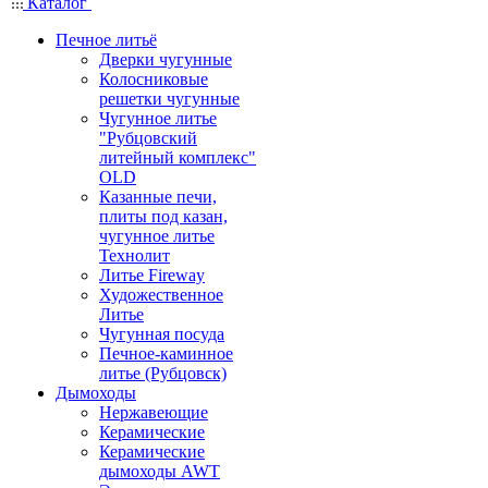
Каталог
Печное литьё
Дверки чугунные
Колосниковые
решетки чугунные
Чугунное литье
"Рубцовский
литейный комплекс"
OLD
Казанные печи,
плиты под казан,
чугунное литье
Технолит
Литье Fireway
Художественное
Литье
Чугунная посуда
Печное-каминное
литье (Рубцовск)
Дымоходы
Нержавеющие
Керамические
Керамические
дымоходы AWT