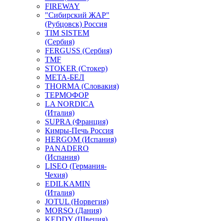
FIREWAY
"Сибирский ЖАР"
(Рубцовск) Россия
TIM SISTEM
(Сербия)
FERGUSS (Сербия)
TMF
STOKER (Стокер)
МЕТА-БЕЛ
THORMA (Словакия)
ТЕРМОФОР
LA NORDICA
(Италия)
SUPRA (Франция)
Кимры-Печь Россия
HERGOM (Испания)
PANADERO
(Испания)
LISEO (Германия-
Чехия)
EDILKAMIN
(Италия)
JOTUL (Норвегия)
MORSO (Дания)
KEDDY (Швеция)