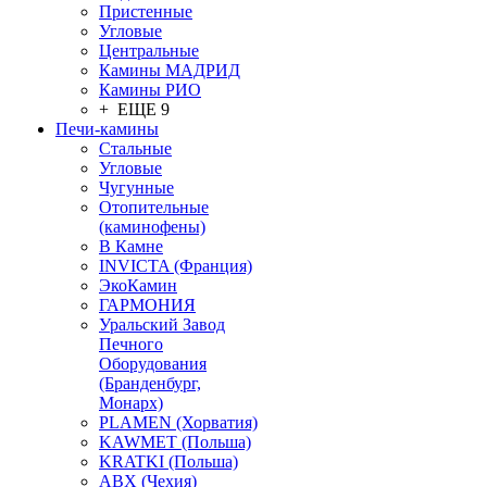
Пристенные
Угловые
Центральные
Камины МАДРИД
Камины РИО
+ ЕЩЕ 9
Печи-камины
Стальные
Угловые
Чугунные
Отопительные
(каминофены)
В Камне
INVICTA (Франция)
ЭкоКамин
ГАРМОНИЯ
Уральский Завод
Печного
Оборудования
(Бранденбург,
Монарх)
PLAMEN (Хорватия)
KAWMET (Польша)
KRATKI (Польша)
ABX (Чехия)