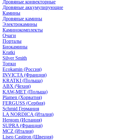
Дровяные конвекторные
Дровяные аккумулирующие
Камины
Дровяные камины
Электрокамины
Каминокомплекты
Очаги
Порталы
Биокамины
Kratki
Silver Smith
Топки
Ecokamin (Россия)
INVICTA (Франция)
KRATKI (Польша)
ABX (Чехия)
KAW-MET (Польша)
Plamen (Хорватия)
FERGUSS (Сербия)
Schmid Германия
LA NORDICA (Италия)
Hergom (Испания)
SUPRA (Франция)
MCZ (Италия)
Liseo Castiron (Швеция)