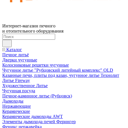
Интернет-магазин печного
и отопительного оборудования
Каталог
Печное литьё
Дверки чугунные
Колосниковые решетки чугунные
Чугунное литье "Рубцовский литейный комплекс" OLD
Казанные печи, плиты под казан, чугунное литье Технолит
Литье Fireway
Художественное Литье
Чугунная посуда
Печное-каминное литье (Рубцовск)
Дымоходы
Нержавеющие
Керамические
Керамические дымоходы AWT
Элементы дымохода печей Ферингер
Феникс нержавейка