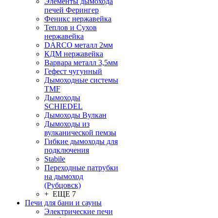
Элементы дымохода
печей Ферингер
Феникс нержавейка
Теплов и Сухов
нержавейка
DARCO металл 2мм
КДМ нержавейка
Варвара металл 3,5мм
Гефест чугунный
Дымоходные системы
TMF
Дымоходы
SCHIEDEL
Дымоходы Вулкан
Дымоходы из
вулканической пемзы
Гибкие дымоходы для
подключения
Stabile
Переходные патрубки
на дымоход
(Рубцовск)
+ ЕЩЕ 7
Печи для бани и сауны
Электрические печи