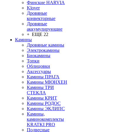
Финские HARVIA
Klover
Дровяные
конвекторные
Дровяные
аккумулирующие
+ ЕЩЕ 22
Камины
Дровяные камины
Электрокамины
Биокамины
Топки
Облицовки
Аксессуары
Камины ПРАГА
Камины МЮНХЕН
Камины ТРИ
СТЕКЛА
Камины КРИТ
Камины РОДОС
Камины ЭКЛИПС
Камины,
каминокомплекты
KRATKI PRO
Подвесные