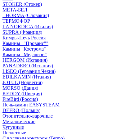
STOKER (Стокер)
МЕТА-БЕЛ
THORMA (Словакия)
ТЕРМОФОР
LA NORDICA (Италия)
SUPRA (Франция)
Кимры-Печь Россия
Камины ""Прованс""
Камины "Кострома"
Камины "Медальон"
HERGOM (Испания)
PANADERO (Испания)
LISEO (Германия-Чехия)
EDILKAMIN (Италия)
JOTUL (Норвегия)
MORSO (Дания)
KEDDY (Швеция)
FireBird (Россия)
Печь-камин EASYSTEAM
DEFRO (Польша)
Отопительно-варочные
Металлические
Чугунные
Пеллетные
С водяным контуром (Termo)