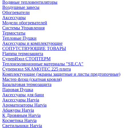
Водяные тепловентиляторы
Воздушные завесы
Обогреватели
Аксессуары
Модели обогревателей
Системы Управления
Термостаты
Тепловые Пушки
Аксессуары и комплектующие
СОПУТСТВУЮЩИЕ ТОВАРЫ
Flamma термозащита
СуперИзол СТОПТЕРМ
Теплоизоляционные материалы "SILCA"
Суперизол SKAMOTEC 225 плита
Комплектующие (экраны защитные и листы предтопочные)
Мастер флэш (скатная кровля)
Базальтовая термозащита
Паровая Пушка
Аксессуары для бани
Аксессуары Harvia
Ароматизаторы Harvia
Абажуры Harvia
К Дровяным Harvia
Косметика Harvia
Светильники Harvia