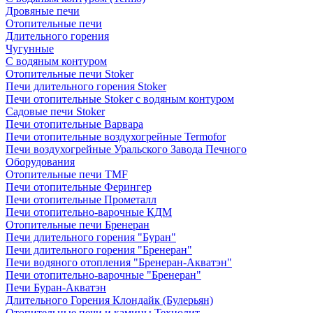
Дровяные печи
Отопительные печи
Длительного горения
Чугунные
C водяным контуром
Отопительные печи Stoker
Печи длительного горения Stoker
Печи отопительные Stoker с водяным контуром
Садовые печи Stoker
Печи отопительные Варвара
Печи отопительные воздухогрейные Termofor
Печи воздухогрейные Уральского Завода Печного
Оборудования
Отопительные печи TMF
Печи отопительные Ферингер
Печи отопительные Прометалл
Печи отопительно-варочные КДМ
Отопительные печи Бренеран
Печи длительного горения "Буран"
Печи длительного горения "Бренеран"
Печи водяного отопления "Бренеран-Акватэн"
Печи отопительно-варочные "Бренеран"
Печи Буран-Акватэн
Длительного Горения Клондайк (Булерьян)
Отопительные печи и камины Технолит