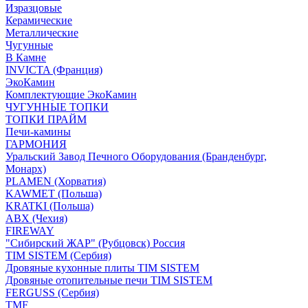
Изразцовые
Керамические
Металлические
Чугунные
В Камне
INVICTA (Франция)
ЭкоКамин
Комплектующие ЭкоКамин
ЧУГУННЫЕ ТОПКИ
ТОПКИ ПРАЙМ
Печи-камины
ГАРМОНИЯ
Уральский Завод Печного Оборудования (Бранденбург,
Монарх)
PLAMEN (Хорватия)
KAWMET (Польша)
KRATKI (Польша)
ABX (Чехия)
FIREWAY
"Сибирский ЖАР" (Рубцовск) Россия
TIM SISTEM (Сербия)
Дровяные кухонные плиты TIM SISTEM
Дровяные отопительные печи TIM SISTEM
FERGUSS (Сербия)
TMF