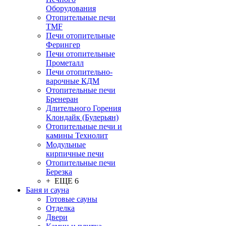
Оборудования
Отопительные печи
TMF
Печи отопительные
Ферингер
Печи отопительные
Прометалл
Печи отопительно-
варочные КДМ
Отопительные печи
Бренеран
Длительного Горения
Клондайк (Булерьян)
Отопительные печи и
камины Технолит
Модульные
кирпичные печи
Отопительные печи
Березка
+ ЕЩЕ 6
Баня и сауна
Готовые сауны
Отделка
Двери