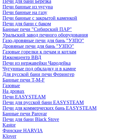
Печи для бани Березка
Печи банные из чугуна
Печи банные на газу
Печи банные с закрытой каменкой
Печи для бани с баком
Банные печи "Сибирский ПАР"
Уральский завод печного оборудования
Газо-дровяные печи для бань "УЗПО"
Дровяные печи для бань "УЗПО"
Газовые горелки к печам и котлам
Ижкомцентр ВВД
Печи из нержавейки Чародейка
Чугунные под обкладку и в камне
Для русской бани печи Ферингер
Банные печи T-M-F
Газовые
На дровах
Печи EASYSTEAM
Печи для русской бани EASYSTEAM
Печи для коммерческих бань EASYSTEAM
Банные печи Parovar
Печи для бани Black Stove
Kastor
Финские HARVIA
Klover