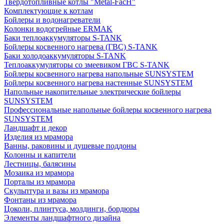
Твердотопливные котлы "Metal-FacH"
Комплектующие к котлам
Бойлеры и водонагреватели
Колонки водогрейные ERMAK
Баки теплоаккумуляторы S-TANK
Бойлеры косвенного нагрева (ГВС) S-TANK
Баки холодоаккумуляторы S-TANK
Теплоаккумуляторы со змеевиком ГВС S-TANK
Бойлеры косвенного нагрева напольные SUNSYSTEM
Бойлеры косвенного нагрева настенные SUNSYSTEM
Напольные накопительные электрические бойлеры
SUNSYSTEM
Профессиональные напольные бойлеры косвенного нагрева
SUNSYSTEM
Ландшафт и декор
Изделия из мрамора
Ванны, раковины и душевые поддоны
Колонны и капители
Лестницы, балясины
Мозаика из мрамора
Порталы из мрамора
Скульптура и вазы из мрамора
Фонтаны из мрамора
Цоколи, плинтуса, молдинги, бордюры
Элементы ландшафтного дизайна