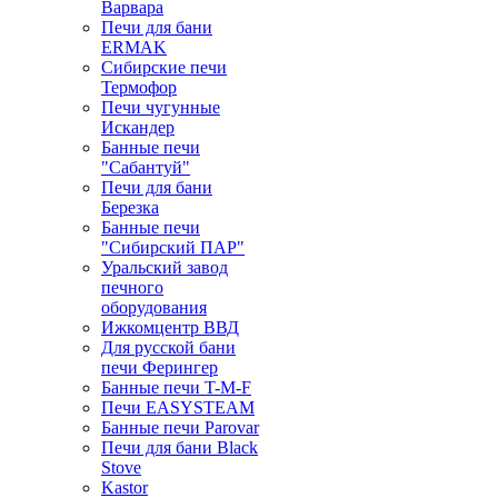
Варвара
Печи для бани
ERMAK
Сибирские печи
Термофор
Печи чугунные
Искандер
Банные печи
"Сабантуй"
Печи для бани
Березка
Банные печи
"Сибирский ПАР"
Уральский завод
печного
оборудования
Ижкомцентр ВВД
Для русской бани
печи Ферингер
Банные печи T-M-F
Печи EASYSTEAM
Банные печи Parovar
Печи для бани Black
Stove
Kastor