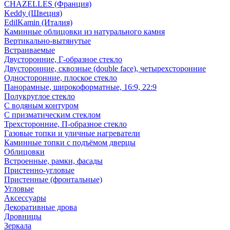
CHAZELLES (Франция)
Keddy (Швеция)
EdilKamin (Италия)
Каминные облицовки из натурального камня
Вертикально-вытянутые
Встраиваемые
Двусторонние, Г-образное стекло
Двусторонние, сквозные (double face), четырехсторонние
Односторонние, плоское стекло
Панорамные, широкоформатные, 16:9, 22:9
Полукруглое стекло
С водяным контуром
С призматическим стеклом
Трехсторонние, П-образное стекло
Газовые топки и уличные нагреватели
Каминные топки с подъёмом дверцы
Облицовки
Встроенные, рамки, фасады
Пристенно-угловые
Пристенные (фронтальные)
Угловые
Аксессуары
Декоративные дрова
Дровницы
Зеркала