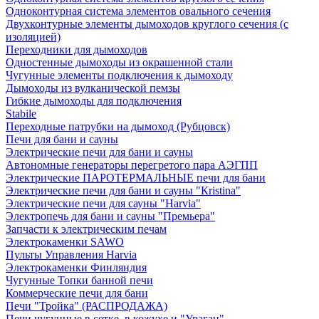
Одноконтурная система элементов овального сечения
Двухконтурные элементы дымоходов круглого сечения (с
изоляцией)
Переходники для дымоходов
Одностенные дымоходы из окрашенной стали
Чугунные элементы подключения к дымоходу
Дымоходы из вулканической пемзы
Гибкие дымоходы для подключения
Stabile
Переходные патрубки на дымоход (Рубцовск)
Печи для бани и сауны
Электрические печи для бани и сауны
Автономные генераторы перегретого пара АЭГПП
Электрические ПАРОТЕРМАЛЬНЫЕ печи для бани
Электрические печи для бани и сауны "Кristina"
Электрические печи для сауны "Harvia"
Электропечь для бани и сауны "Премьера"
Запчасти к электрическим печам
Электрокаменки SAWO
Пульты Управления Harvia
Электрокаменки Финляндия
Чугунные Топки банной печи
Коммерческие печи для бани
Печи "Тройка" (РАСПРОДАЖА)
Печи чугунные в сетке, в кожухе и "Ураган"