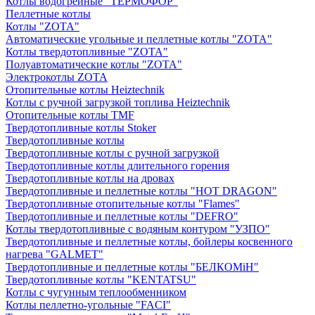
Котлы водогрейные "ТЕРМОФОР"
Пеллетные котлы
Котлы "ZOTA"
Автоматические угольные и пеллетные котлы "ZOTA"
Котлы твердотопливные "ZOTA"
Полуавтоматические котлы "ZOTA"
Электрокотлы ZOTA
Отопительные котлы Heiztechnik
Котлы с ручной загрузкой топлива Heiztechnik
Отопительные котлы TMF
Твердотопливные котлы Stoker
Твердотопливные котлы
Твердотопливные котлы с ручной загрузкой
Твердотопливные котлы длительного горения
Твердотопливные котлы на дровах
Твердотопливные и пеллетные котлы "HOT DRAGON"
Твердотопливные отопительные котлы "Flames"
Твердотопливные и пеллетные котлы "DEFRO"
Котлы твердотопливные с водяным контуром "УЗПО"
Твердотопливные и пеллетные котлы, бойлеры косвенного
нагрева "GALMET"
Твердотопливные и пеллетные котлы "БЕЛКОМiН"
Твердотопливные котлы "KENTATSU"
Котлы с чугунным теплообменником
Котлы пеллетно-угольные "FACI"