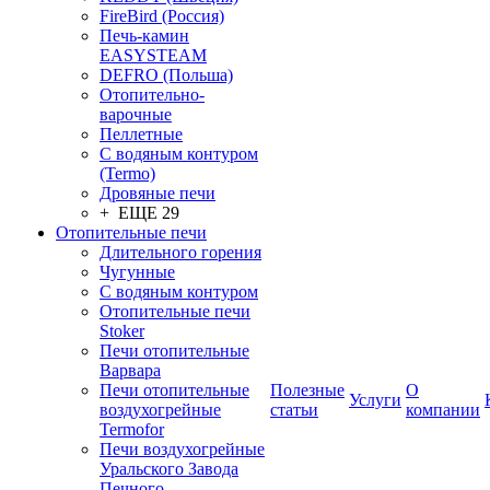
FireBird (Россия)
Печь-камин
EASYSTEAM
DEFRO (Польша)
Отопительно-
варочные
Пеллетные
С водяным контуром
(Termo)
Дровяные печи
+ ЕЩЕ 29
Отопительные печи
Длительного горения
Чугунные
C водяным контуром
Отопительные печи
Stoker
Печи отопительные
Варвара
Печи отопительные
Полезные
О
Услуги
воздухогрейные
статьи
компании
Termofor
Печи воздухогрейные
Уральского Завода
Печного