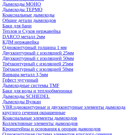
Дымоходы МОНО
Дымоходы ТЕРМО
Коаксиальные дымоходы
Общие детали дымоходов
Баки для бани
Теплов и Сухов нержавейка
DARCO металл 2мм
КДМ нержавейка
Одноконтурный толщина 1 мм
Двухконтурный с изоляцией 25мм
Двухконтурный с изоляцией 50мм
Трёхконтурный с изоляцией 25мм
Трёхконтурный с изоляцией 50мм
Варвара металл 3,5мм
Гефест чугунный
Дымоходные системы TMF
Баки для воды и теплообменники
Дымоходы SCHIEDEL
Дымоходы Вулкан
VBR:одноконтурные и двухконтурные элементы дымохода
круглого сечения окрашенные
Коаксиальные элементы дымоходов
Коллективные элементы дымоходов
Кронштейны и основания к опорам дымоходов
Одноконтурная система элементов круглого сечения