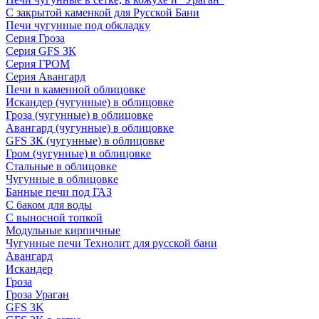
С закрытой каменкой для Русской Бани
Печи чугунные под обкладку
Серия Гроза
Серия GFS ЗК
Серия ГРОМ
Серия Авангард
Печи в каменной облицовке
Искандер (чугунные) в облицовке
Гроза (чугунные) в облицовке
Авангард (чугунные) в облицовке
GFS ЗК (чугунные) в облицовке
Гром (чугунные) в облицовке
Стальные в облицовке
Чугунные в облицовке
Банные печи под ГАЗ
С баком для воды
С выносной топкой
Модульные кирпичные
Чугунные печи Технолит для русской бани
Авангард
Искандер
Гроза
Гроза Ураган
GFS 3K