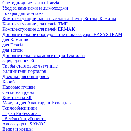
Светодиодные ленты Harvia
Уход за каминами и дымоходами
Товары для монтажа
Комплектующие, запасные части: Печи, Котлы, Камины
Комплектующие для печей TMF
Комплектующие для печей ERMAK
Дополнительное оборудование и аксессуары EASYSTEAM
для Каминов
для Печей
для Топок
Дополнительная комплектация Технолит
Заряд для печей
Трубы стартовые чугунные
Удлинители порталов
Дверцы для облицовок
Короба
Паровые пушки
Сетки на трубы
Комплекты ЗК
Модули для Авангард и Искандер
Теплообменники
"Tytan Professional"
"Весёлый трубочист"
Аксессуары "SAWO"
Ведра и ковшы