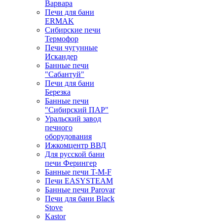
Варвара
Печи для бани
ERMAK
Сибирские печи
Термофор
Печи чугунные
Искандер
Банные печи
"Сабантуй"
Печи для бани
Березка
Банные печи
"Сибирский ПАР"
Уральский завод
печного
оборудования
Ижкомцентр ВВД
Для русской бани
печи Ферингер
Банные печи T-M-F
Печи EASYSTEAM
Банные печи Parovar
Печи для бани Black
Stove
Kastor