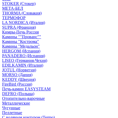
STOKER (Стокер)
МЕТА-БЕЛ
THORMA (Словакия)
ТЕРМОФОР
LA NORDICA (Италия)
SUPRA (Франция)
Кимры-Печь Россия
Камины ""Прованс""
Камины "Кострома"
Камины "Медальон"
HERGOM (Испания)
PANADERO (Испания)
LISEO (Германия-Чехия)
EDILKAMIN (Италия)
JOTUL (Норвегия)
MORSO (Дания)
KEDDY (Швеция)
FireBird (Россия)
Печь-камин EASYSTEAM
DEFRO (Польша)
Отопительно-варочные
Металлические
Чугунные
Пеллетные
С водяным контуром (Termo)