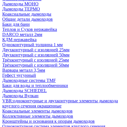
Дымоходы МОНО
Дымоходы ТЕРМО
Коаксиальные дымоходы
Общие детали дымоходов
Баки для бани
Теплов и Сухов нержавейка
DARCO металл 2мм
КДМ нержавейка
Одноконтурный толщина 1 мм
Двухконтурный с изоляцией 25мм
Двухконтурный с изоляцией 50мм
Трёхконтурный с изоляцией 25мм
Трёхконтурный с изоляцией 50мм
Варвара металл 3,5мм
Гефест чугунный
Дымоходные системы TMF
Баки для воды и теплообменники
Дымоходы SCHIEDEL
Дымоходы Вулкан
VBR:одноконтурные и двухконтурные элементы дымохода
круглого сечения окрашенные
Коаксиальные элементы дымоходов
Коллективные элементы дымоходов
Кронштейны и основания к опорам дымоходов
Одноконтурная система элементов круглого сечения