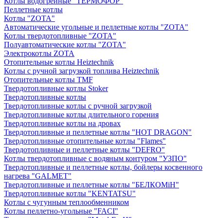
Котлы водогрейные "ТЕРМОФОР"
Пеллетные котлы
Котлы "ZOTA"
Автоматические угольные и пеллетные котлы "ZOTA"
Котлы твердотопливные "ZOTA"
Полуавтоматические котлы "ZOTA"
Электрокотлы ZOTA
Отопительные котлы Heiztechnik
Котлы с ручной загрузкой топлива Heiztechnik
Отопительные котлы TMF
Твердотопливные котлы Stoker
Твердотопливные котлы
Твердотопливные котлы с ручной загрузкой
Твердотопливные котлы длительного горения
Твердотопливные котлы на дровах
Твердотопливные и пеллетные котлы "HOT DRAGON"
Твердотопливные отопительные котлы "Flames"
Твердотопливные и пеллетные котлы "DEFRO"
Котлы твердотопливные с водяным контуром "УЗПО"
Твердотопливные и пеллетные котлы, бойлеры косвенного
нагрева "GALMET"
Твердотопливные и пеллетные котлы "БЕЛКОМiН"
Твердотопливные котлы "KENTATSU"
Котлы с чугунным теплообменником
Котлы пеллетно-угольные "FACI"