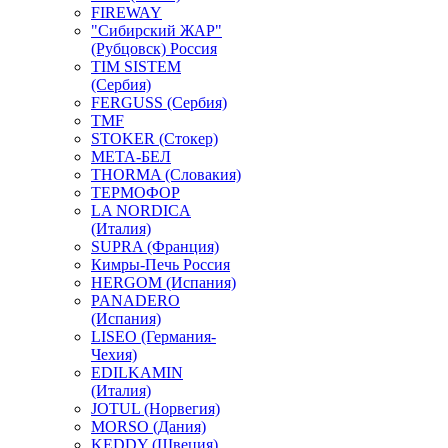
FIREWAY
"Сибирский ЖАР"
(Рубцовск) Россия
TIM SISTEM
(Сербия)
FERGUSS (Сербия)
TMF
STOKER (Стокер)
МЕТА-БЕЛ
THORMA (Словакия)
ТЕРМОФОР
LA NORDICA
(Италия)
SUPRA (Франция)
Кимры-Печь Россия
HERGOM (Испания)
PANADERO
(Испания)
LISEO (Германия-
Чехия)
EDILKAMIN
(Италия)
JOTUL (Норвегия)
MORSO (Дания)
KEDDY (Швеция)