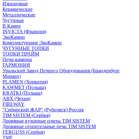
Изразцовые
Керамические
Металлические
Чугунные
В Камне
INVICTA (Франция)
ЭкоКамин
Комплектующие ЭкоКамин
ЧУГУННЫЕ ТОПКИ
ТОПКИ ПРАЙМ
Печи-камины
ГАРМОНИЯ
Уральский Завод Печного Оборудования (Бранденбург,
Монарх)
PLAMEN (Хорватия)
KAWMET (Польша)
KRATKI (Польша)
ABX (Чехия)
FIREWAY
"Сибирский ЖАР" (Рубцовск) Россия
TIM SISTEM (Сербия)
Дровяные кухонные плиты TIM SISTEM
Дровяные отопительные печи TIM SISTEM
FERGUSS (Сербия)
TMF