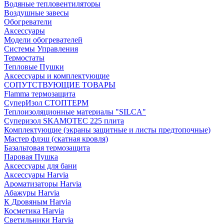
Водяные тепловентиляторы
Воздушные завесы
Обогреватели
Аксессуары
Модели обогревателей
Системы Управления
Термостаты
Тепловые Пушки
Аксессуары и комплектующие
СОПУТСТВУЮЩИЕ ТОВАРЫ
Flamma термозащита
СуперИзол СТОПТЕРМ
Теплоизоляционные материалы "SILCA"
Суперизол SKAMOTEC 225 плита
Комплектующие (экраны защитные и листы предтопочные)
Мастер флэш (скатная кровля)
Базальтовая термозащита
Паровая Пушка
Аксессуары для бани
Аксессуары Harvia
Ароматизаторы Harvia
Абажуры Harvia
К Дровяным Harvia
Косметика Harvia
Светильники Harvia