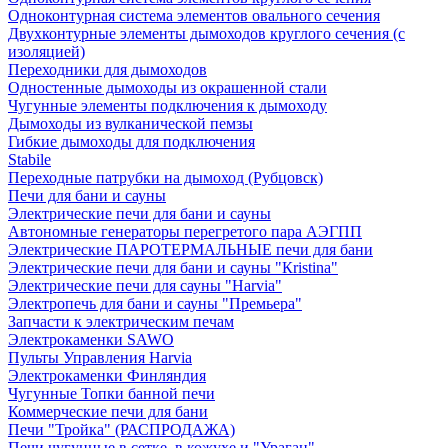
Одноконтурная система элементов овального сечения
Двухконтурные элементы дымоходов круглого сечения (с
изоляцией)
Переходники для дымоходов
Одностенные дымоходы из окрашенной стали
Чугунные элементы подключения к дымоходу
Дымоходы из вулканической пемзы
Гибкие дымоходы для подключения
Stabile
Переходные патрубки на дымоход (Рубцовск)
Печи для бани и сауны
Электрические печи для бани и сауны
Автономные генераторы перегретого пара АЭГПП
Электрические ПАРОТЕРМАЛЬНЫЕ печи для бани
Электрические печи для бани и сауны "Кristina"
Электрические печи для сауны "Harvia"
Электропечь для бани и сауны "Премьера"
Запчасти к электрическим печам
Электрокаменки SAWO
Пульты Управления Harvia
Электрокаменки Финляндия
Чугунные Топки банной печи
Коммерческие печи для бани
Печи "Тройка" (РАСПРОДАЖА)
Печи чугунные в сетке, в кожухе и "Ураган"