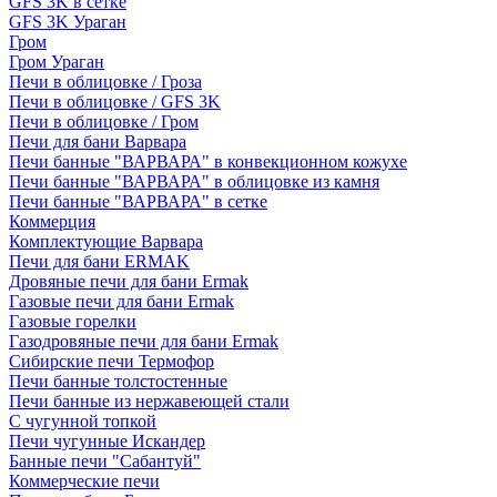
GFS 3K в сетке
GFS 3K Ураган
Гром
Гром Ураган
Печи в облицовке / Гроза
Печи в облицовке / GFS 3K
Печи в облицовке / Гром
Печи для бани Варвара
Печи банные "ВАРВАРА" в конвекционном кожухе
Печи банные "ВАРВАРА" в облицовке из камня
Печи банные "ВАРВАРА" в сетке
Коммерция
Комплектующие Варвара
Печи для бани ERMAK
Дровяные печи для бани Ermak
Газовые печи для бани Ermak
Газовые горелки
Газодровяные печи для бани Ermak
Сибирские печи Термофор
Печи банные толстостенные
Печи банные из нержавеющей стали
С чугунной топкой
Печи чугунные Искандер
Банные печи "Сабантуй"
Коммерческие печи