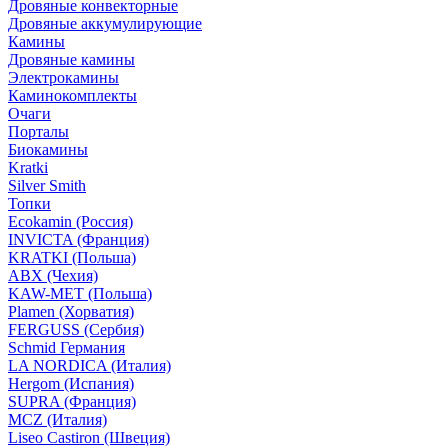
Дровяные конвекторные
Дровяные аккумулирующие
Камины
Дровяные камины
Электрокамины
Каминокомплекты
Очаги
Порталы
Биокамины
Kratki
Silver Smith
Топки
Ecokamin (Россия)
INVICTA (Франция)
KRATKI (Польша)
ABX (Чехия)
KAW-MET (Польша)
Plamen (Хорватия)
FERGUSS (Сербия)
Schmid Германия
LA NORDICA (Италия)
Hergom (Испания)
SUPRA (Франция)
MCZ (Италия)
Liseo Castiron (Швеция)