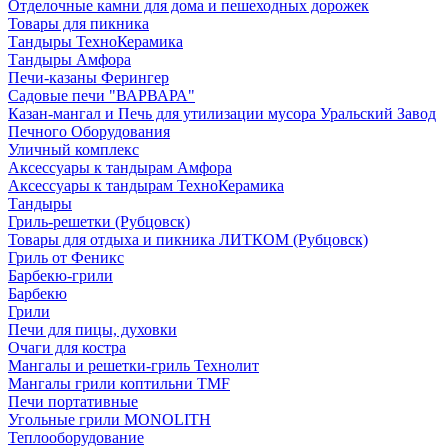
Отделочные камни для дома и пешеходных дорожек
Товары для пикника
Тандыры ТехноКерамика
Тандыры Амфора
Печи-казаны Ферингер
Садовые печи "ВАРВАРА"
Казан-мангал и Печь для утилизации мусора Уральский Завод
Печного Оборудования
Уличный комплекс
Аксессуары к тандырам Амфора
Аксессуары к тандырам ТехноКерамика
Тандыры
Гриль-решетки (Рубцовск)
Товары для отдыха и пикника ЛИТКОМ (Рубцовск)
Гриль от Феникс
Барбекю-грили
Барбекю
Грили
Печи для пицы, духовки
Очаги для костра
Мангалы и решетки-гриль Технолит
Мангалы грили коптильни TMF
Печи портативные
Угольные грили MONOLITH
Теплооборудование