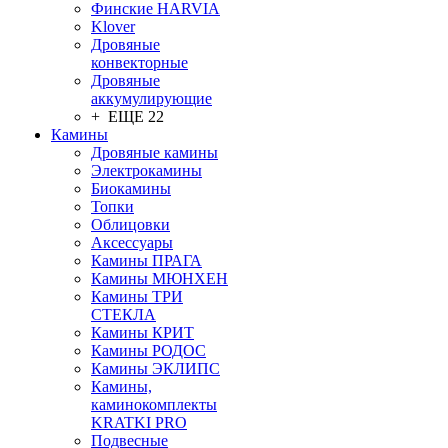
Финские HARVIA
Klover
Дровяные
конвекторные
Дровяные
аккумулирующие
+ ЕЩЕ 22
Камины
Дровяные камины
Электрокамины
Биокамины
Топки
Облицовки
Аксессуары
Камины ПРАГА
Камины МЮНХЕН
Камины ТРИ
СТЕКЛА
Камины КРИТ
Камины РОДОС
Камины ЭКЛИПС
Камины,
каминокомплекты
KRATKI PRO
Подвесные