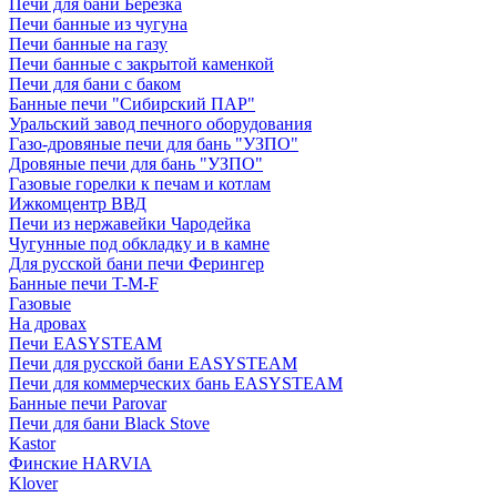
Печи для бани Березка
Печи банные из чугуна
Печи банные на газу
Печи банные с закрытой каменкой
Печи для бани с баком
Банные печи "Сибирский ПАР"
Уральский завод печного оборудования
Газо-дровяные печи для бань "УЗПО"
Дровяные печи для бань "УЗПО"
Газовые горелки к печам и котлам
Ижкомцентр ВВД
Печи из нержавейки Чародейка
Чугунные под обкладку и в камне
Для русской бани печи Ферингер
Банные печи T-M-F
Газовые
На дровах
Печи EASYSTEAM
Печи для русской бани EASYSTEAM
Печи для коммерческих бань EASYSTEAM
Банные печи Parovar
Печи для бани Black Stove
Kastor
Финские HARVIA
Klover