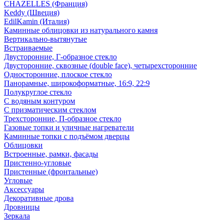
CHAZELLES (Франция)
Keddy (Швеция)
EdilKamin (Италия)
Каминные облицовки из натурального камня
Вертикально-вытянутые
Встраиваемые
Двусторонние, Г-образное стекло
Двусторонние, сквозные (double face), четырехсторонние
Односторонние, плоское стекло
Панорамные, широкоформатные, 16:9, 22:9
Полукруглое стекло
С водяным контуром
С призматическим стеклом
Трехсторонние, П-образное стекло
Газовые топки и уличные нагреватели
Каминные топки с подъёмом дверцы
Облицовки
Встроенные, рамки, фасады
Пристенно-угловые
Пристенные (фронтальные)
Угловые
Аксессуары
Декоративные дрова
Дровницы
Зеркала