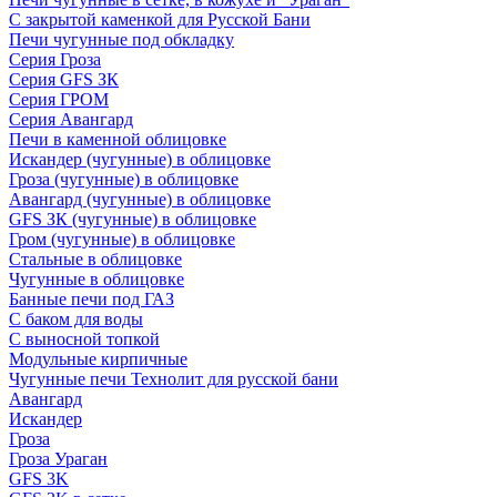
С закрытой каменкой для Русской Бани
Печи чугунные под обкладку
Серия Гроза
Серия GFS ЗК
Серия ГРОМ
Серия Авангард
Печи в каменной облицовке
Искандер (чугунные) в облицовке
Гроза (чугунные) в облицовке
Авангард (чугунные) в облицовке
GFS ЗК (чугунные) в облицовке
Гром (чугунные) в облицовке
Стальные в облицовке
Чугунные в облицовке
Банные печи под ГАЗ
С баком для воды
С выносной топкой
Модульные кирпичные
Чугунные печи Технолит для русской бани
Авангард
Искандер
Гроза
Гроза Ураган
GFS 3K