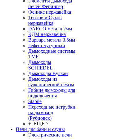
Элементы дымохода
печей Ферингер
Феникс нержавейка
Теплов и Сухов
нержавейка
DARCO металл 2мм
КДМ нержавейка
Варвара металл 3,5мм
Гефест чугунный
Дымоходные системы
TMF
Дымоходы
SCHIEDEL
Дымоходы Вулкан
Дымоходы из
вулканической пемзы
Гибкие дымоходы для
подключения
Stabile
Переходные патрубки
на дымоход
(Рубцовск)
+ ЕЩЕ 7
Печи для бани и сауны
Электрические печи