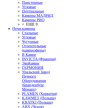
Пристенные
Угловые
Центральные
Камины МАДРИД
Камины РИО
+ ЕЩЕ 9
Печи-камины
Стальные
Угловые
Чугунные
Отопительные
(каминофены)
В Камне
INVICTA (Франция)
ЭкоКамин
ГАРМОНИЯ
Уральский Завод
Печного
Оборудования
(Бранденбург,
Монарх)
PLAMEN (Хорватия)
KAWMET (Польша)
KRATKI (Польша)
ABX (Чехия)