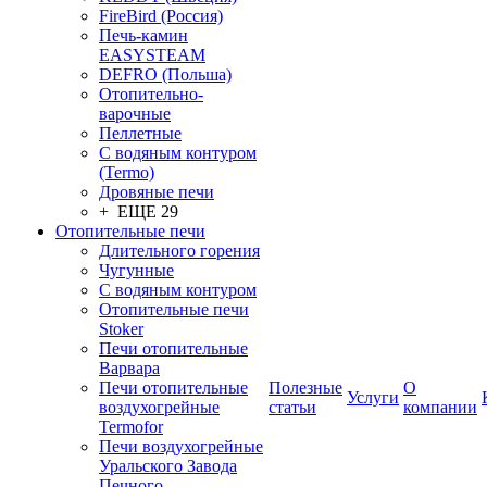
FireBird (Россия)
Печь-камин
EASYSTEAM
DEFRO (Польша)
Отопительно-
варочные
Пеллетные
С водяным контуром
(Termo)
Дровяные печи
+ ЕЩЕ 29
Отопительные печи
Длительного горения
Чугунные
C водяным контуром
Отопительные печи
Stoker
Печи отопительные
Варвара
Печи отопительные
Полезные
О
Услуги
воздухогрейные
статьи
компании
Termofor
Печи воздухогрейные
Уральского Завода
Печного