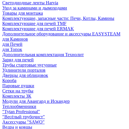
Светодиодные ленты Harvia
Уход за каминами и дымоходами
Товары для монтажа
Комплектующие, запасные части: Печи, Котлы, Камины
Комплектующие для печей TMF
Комплектующие для печей ERMAK
Дополнительное оборудование и аксессуары EASYSTEAM
для Каминов
для Печей
для Топок
Дополнительная комплектация Технолит
Заряд для печей
Трубы стартовые чугунные
Удлинители порталов
Дверцы для облицовок
Короба
Паровые пушки
Сетки на трубы
Комплекты ЗК
Модули для Авангард и Искандер
Теплообменники
"Tytan Professional"
"Весёлый трубочист"
Аксессуары "SAWO"
Ведра и ковшы