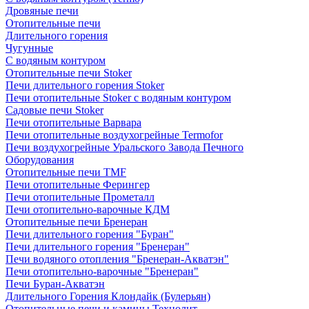
Дровяные печи
Отопительные печи
Длительного горения
Чугунные
C водяным контуром
Отопительные печи Stoker
Печи длительного горения Stoker
Печи отопительные Stoker с водяным контуром
Садовые печи Stoker
Печи отопительные Варвара
Печи отопительные воздухогрейные Termofor
Печи воздухогрейные Уральского Завода Печного
Оборудования
Отопительные печи TMF
Печи отопительные Ферингер
Печи отопительные Прометалл
Печи отопительно-варочные КДМ
Отопительные печи Бренеран
Печи длительного горения "Буран"
Печи длительного горения "Бренеран"
Печи водяного отопления "Бренеран-Акватэн"
Печи отопительно-варочные "Бренеран"
Печи Буран-Акватэн
Длительного Горения Клондайк (Булерьян)
Отопительные печи и камины Технолит