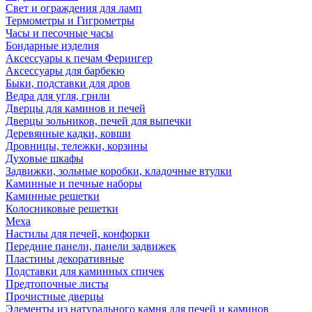
Свет и ограждения для ламп
Термометры и Гигрометры
Часы и песочные часы
Бондарные изделия
Аксессуары к печам Ферингер
Аксессуары для барбекю
Быки, подставки для дров
Ведра для угля, грили
Дверцы для каминов и печей
Дверцы зольников, печей для выпечки
Деревянные кадки, ковши
Дровницы, тележки, корзины
Духовые шкафы
Задвижки, зольные коробки, кладочные втулки
Каминные и печные наборы
Каминные решетки
Колосниковые решетки
Меха
Настилы для печей, конфорки
Передние панели, панели задвижек
Пластины декоративные
Подставки для каминных спичек
Предтопочные листы
Прочистные дверцы
Элементы из натурального камня для печей и каминов