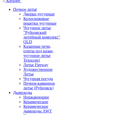
Каталог
Печное литьё
Дверки чугунные
Колосниковые
решетки чугунные
Чугунное литье
"Рубцовский
литейный комплекс"
OLD
Казанные печи,
плиты под казан,
чугунное литье
Технолит
Литье Fireway
Художественное
Литье
Чугунная посуда
Печное-каминное
литье (Рубцовск)
Дымоходы
Нержавеющие
Керамические
Керамические
дымоходы AWT