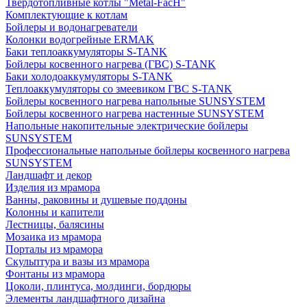
Твердотопливные котлы "Metal-FacH"
Комплектующие к котлам
Бойлеры и водонагреватели
Колонки водогрейные ERMAK
Баки теплоаккумуляторы S-TANK
Бойлеры косвенного нагрева (ГВС) S-TANK
Баки холодоаккумуляторы S-TANK
Теплоаккумуляторы со змеевиком ГВС S-TANK
Бойлеры косвенного нагрева напольные SUNSYSTEM
Бойлеры косвенного нагрева настенные SUNSYSTEM
Напольные накопительные электрические бойлеры
SUNSYSTEM
Профессиональные напольные бойлеры косвенного нагрева
SUNSYSTEM
Ландшафт и декор
Изделия из мрамора
Ванны, раковины и душевые поддоны
Колонны и капители
Лестницы, балясины
Мозаика из мрамора
Порталы из мрамора
Скульптура и вазы из мрамора
Фонтаны из мрамора
Цоколи, плинтуса, молдинги, бордюры
Элементы ландшафтного дизайна