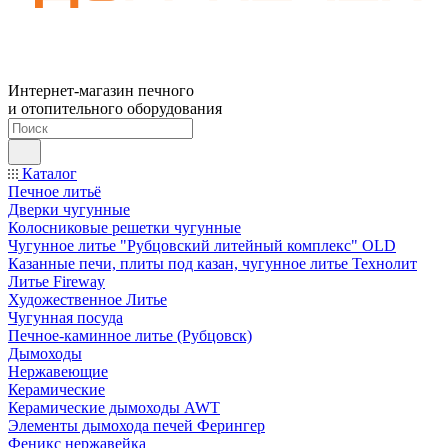
Интернет-магазин печного
и отопительного оборудования
Каталог
Печное литьё
Дверки чугунные
Колосниковые решетки чугунные
Чугунное литье "Рубцовский литейный комплекс" OLD
Казанные печи, плиты под казан, чугунное литье Технолит
Литье Fireway
Художественное Литье
Чугунная посуда
Печное-каминное литье (Рубцовск)
Дымоходы
Нержавеющие
Керамические
Керамические дымоходы AWT
Элементы дымохода печей Ферингер
Феникс нержавейка