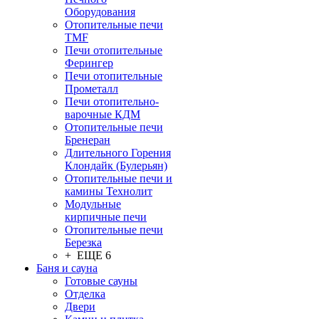
Оборудования
Отопительные печи
TMF
Печи отопительные
Ферингер
Печи отопительные
Прометалл
Печи отопительно-
варочные КДМ
Отопительные печи
Бренеран
Длительного Горения
Клондайк (Булерьян)
Отопительные печи и
камины Технолит
Модульные
кирпичные печи
Отопительные печи
Березка
+ ЕЩЕ 6
Баня и сауна
Готовые сауны
Отделка
Двери