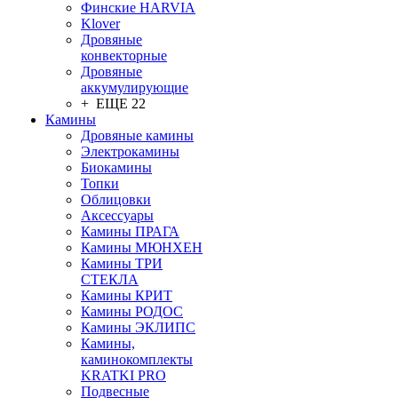
Финские HARVIA
Klover
Дровяные
конвекторные
Дровяные
аккумулирующие
+ ЕЩЕ 22
Камины
Дровяные камины
Электрокамины
Биокамины
Топки
Облицовки
Аксессуары
Камины ПРАГА
Камины МЮНХЕН
Камины ТРИ
СТЕКЛА
Камины КРИТ
Камины РОДОС
Камины ЭКЛИПС
Камины,
каминокомплекты
KRATKI PRO
Подвесные