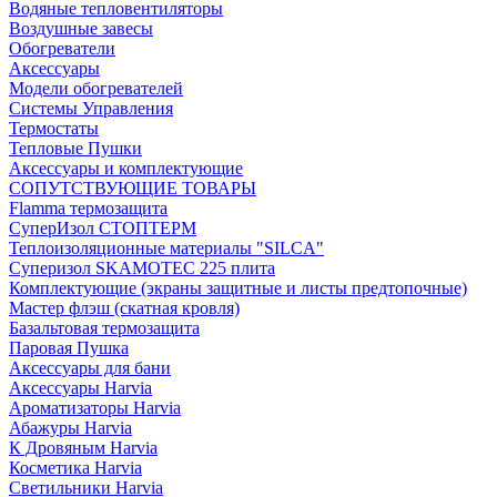
Водяные тепловентиляторы
Воздушные завесы
Обогреватели
Аксессуары
Модели обогревателей
Системы Управления
Термостаты
Тепловые Пушки
Аксессуары и комплектующие
СОПУТСТВУЮЩИЕ ТОВАРЫ
Flamma термозащита
СуперИзол СТОПТЕРМ
Теплоизоляционные материалы "SILCA"
Суперизол SKAMOTEC 225 плита
Комплектующие (экраны защитные и листы предтопочные)
Мастер флэш (скатная кровля)
Базальтовая термозащита
Паровая Пушка
Аксессуары для бани
Аксессуары Harvia
Ароматизаторы Harvia
Абажуры Harvia
К Дровяным Harvia
Косметика Harvia
Светильники Harvia