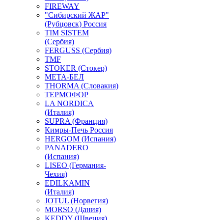
FIREWAY
"Сибирский ЖАР"
(Рубцовск) Россия
TIM SISTEM
(Сербия)
FERGUSS (Сербия)
TMF
STOKER (Стокер)
МЕТА-БЕЛ
THORMA (Словакия)
ТЕРМОФОР
LA NORDICA
(Италия)
SUPRA (Франция)
Кимры-Печь Россия
HERGOM (Испания)
PANADERO
(Испания)
LISEO (Германия-
Чехия)
EDILKAMIN
(Италия)
JOTUL (Норвегия)
MORSO (Дания)
KEDDY (Швеция)