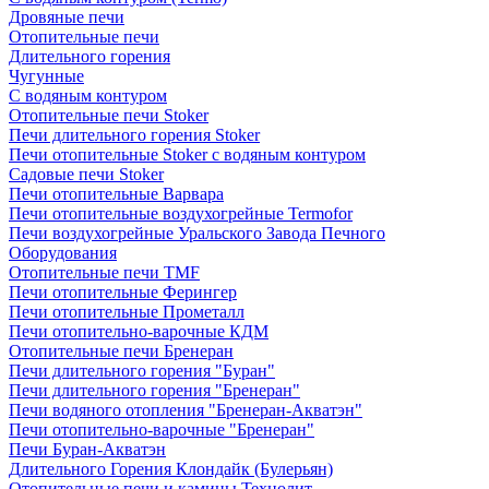
Дровяные печи
Отопительные печи
Длительного горения
Чугунные
C водяным контуром
Отопительные печи Stoker
Печи длительного горения Stoker
Печи отопительные Stoker с водяным контуром
Садовые печи Stoker
Печи отопительные Варвара
Печи отопительные воздухогрейные Termofor
Печи воздухогрейные Уральского Завода Печного
Оборудования
Отопительные печи TMF
Печи отопительные Ферингер
Печи отопительные Прометалл
Печи отопительно-варочные КДМ
Отопительные печи Бренеран
Печи длительного горения "Буран"
Печи длительного горения "Бренеран"
Печи водяного отопления "Бренеран-Акватэн"
Печи отопительно-варочные "Бренеран"
Печи Буран-Акватэн
Длительного Горения Клондайк (Булерьян)
Отопительные печи и камины Технолит