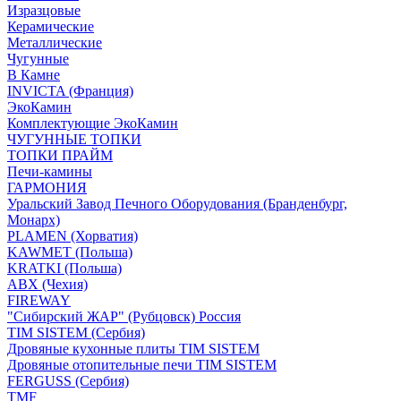
Изразцовые
Керамические
Металлические
Чугунные
В Камне
INVICTA (Франция)
ЭкоКамин
Комплектующие ЭкоКамин
ЧУГУННЫЕ ТОПКИ
ТОПКИ ПРАЙМ
Печи-камины
ГАРМОНИЯ
Уральский Завод Печного Оборудования (Бранденбург,
Монарх)
PLAMEN (Хорватия)
KAWMET (Польша)
KRATKI (Польша)
ABX (Чехия)
FIREWAY
"Сибирский ЖАР" (Рубцовск) Россия
TIM SISTEM (Сербия)
Дровяные кухонные плиты TIM SISTEM
Дровяные отопительные печи TIM SISTEM
FERGUSS (Сербия)
TMF