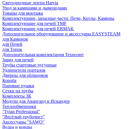
Светодиодные ленты Harvia
Уход за каминами и дымоходами
Товары для монтажа
Комплектующие, запасные части: Печи, Котлы, Камины
Комплектующие для печей TMF
Комплектующие для печей ERMAK
Дополнительное оборудование и аксессуары EASYSTEAM
для Каминов
для Печей
для Топок
Дополнительная комплектация Технолит
Заряд для печей
Трубы стартовые чугунные
Удлинители порталов
Дверцы для облицовок
Короба
Паровые пушки
Сетки на трубы
Комплекты ЗК
Модули для Авангард и Искандер
Теплообменники
"Tytan Professional"
"Весёлый трубочист"
Аксессуары "SAWO"
Ведра и ковшы