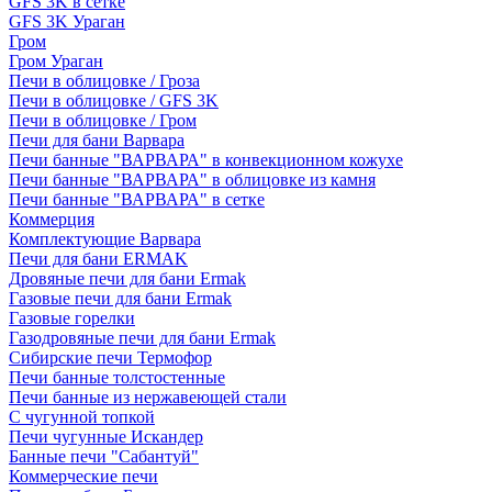
GFS 3K в сетке
GFS 3K Ураган
Гром
Гром Ураган
Печи в облицовке / Гроза
Печи в облицовке / GFS 3K
Печи в облицовке / Гром
Печи для бани Варвара
Печи банные "ВАРВАРА" в конвекционном кожухе
Печи банные "ВАРВАРА" в облицовке из камня
Печи банные "ВАРВАРА" в сетке
Коммерция
Комплектующие Варвара
Печи для бани ERMAK
Дровяные печи для бани Ermak
Газовые печи для бани Ermak
Газовые горелки
Газодровяные печи для бани Ermak
Сибирские печи Термофор
Печи банные толстостенные
Печи банные из нержавеющей стали
С чугунной топкой
Печи чугунные Искандер
Банные печи "Сабантуй"
Коммерческие печи