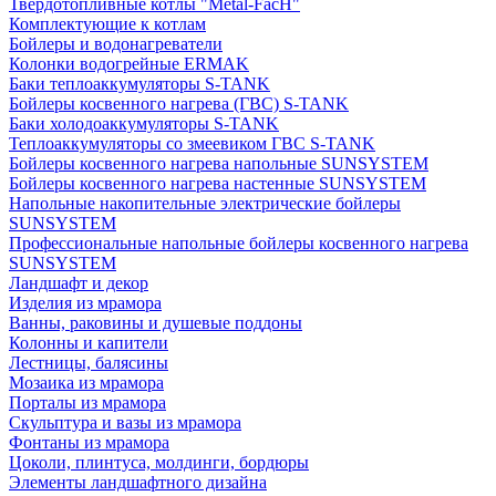
Твердотопливные котлы "Metal-FacH"
Комплектующие к котлам
Бойлеры и водонагреватели
Колонки водогрейные ERMAK
Баки теплоаккумуляторы S-TANK
Бойлеры косвенного нагрева (ГВС) S-TANK
Баки холодоаккумуляторы S-TANK
Теплоаккумуляторы со змеевиком ГВС S-TANK
Бойлеры косвенного нагрева напольные SUNSYSTEM
Бойлеры косвенного нагрева настенные SUNSYSTEM
Напольные накопительные электрические бойлеры
SUNSYSTEM
Профессиональные напольные бойлеры косвенного нагрева
SUNSYSTEM
Ландшафт и декор
Изделия из мрамора
Ванны, раковины и душевые поддоны
Колонны и капители
Лестницы, балясины
Мозаика из мрамора
Порталы из мрамора
Скульптура и вазы из мрамора
Фонтаны из мрамора
Цоколи, плинтуса, молдинги, бордюры
Элементы ландшафтного дизайна