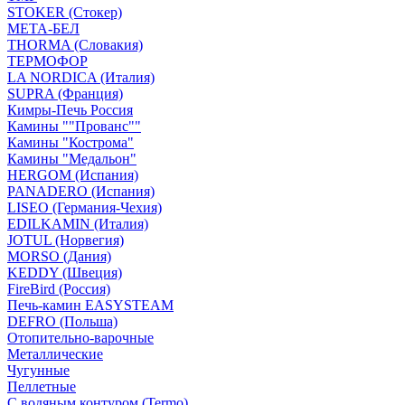
STOKER (Стокер)
МЕТА-БЕЛ
THORMA (Словакия)
ТЕРМОФОР
LA NORDICA (Италия)
SUPRA (Франция)
Кимры-Печь Россия
Камины ""Прованс""
Камины "Кострома"
Камины "Медальон"
HERGOM (Испания)
PANADERO (Испания)
LISEO (Германия-Чехия)
EDILKAMIN (Италия)
JOTUL (Норвегия)
MORSO (Дания)
KEDDY (Швеция)
FireBird (Россия)
Печь-камин EASYSTEAM
DEFRO (Польша)
Отопительно-варочные
Металлические
Чугунные
Пеллетные
С водяным контуром (Termo)