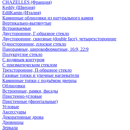
CHAZELLES (Франция)
Keddy (Швеция)
EdilKamin (Италия)
Каминные облицовки из натурального камня
Вертикально-вытянутые
Встраиваемые
Двусторонние, Г-образное стекло
Двусторонние, сквозные (double face), четырехсторонние
Односторонние, плоское стекло
Панорамные, широкоформатные, 16:9, 22:9
Полукруглое стекло
С водяным контуром
С призматическим стеклом
Трехсторонние, П-образное стекло
Газовые топки и уличные нагреватели
Каминные топки с подъёмом дверцы
Облицовки
Встроенные, рамки, фасады
Пристенно-угловые
Пристенные (фронтальные)
Угловые
Аксессуары
Декоративные дрова
Дровницы
Зеркала