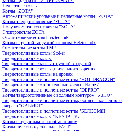
Котлы водогрейные "ТЕРМОФОР"
Пеллетные котлы
Котлы "ZOTA"
Автоматические угольные и пеллетные котлы "ZOTA"
Котлы твердотопливные "ZOTA"
Полуавтоматические котлы "ZOTA"
Электрокотлы ZOTA
Отопительные котлы Heiztechnik
Котлы с ручной загрузкой топлива Heiztechnik
Отопительные котлы TMF
Твердотопливные котлы Stoker
Твердотопливные котлы
Твердотопливные котлы с ручной загрузкой
Твердотопливные котлы длительного горения
Твердотопливные котлы на дровах
Твердотопливные и пеллетные котлы "HOT DRAGON"
Твердотопливные отопительные котлы "Flames"
Твердотопливные и пеллетные котлы "DEFRO"
Котлы твердотопливные с водяным контуром "УЗПО"
Твердотопливные и пеллетные котлы, бойлеры косвенного
нагрева "GALMET"
Твердотопливные и пеллетные котлы "БЕЛКОМiН"
Твердотопливные котлы "KENTATSU"
Котлы с чугунным теплообменником
Котлы пеллетно-угольные "FACI"