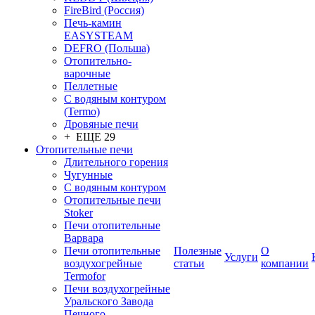
FireBird (Россия)
Печь-камин
EASYSTEAM
DEFRO (Польша)
Отопительно-
варочные
Пеллетные
С водяным контуром
(Termo)
Дровяные печи
+ ЕЩЕ 29
Отопительные печи
Длительного горения
Чугунные
C водяным контуром
Отопительные печи
Stoker
Печи отопительные
Варвара
Печи отопительные
Полезные
О
Услуги
воздухогрейные
статьи
компании
Termofor
Печи воздухогрейные
Уральского Завода
Печного