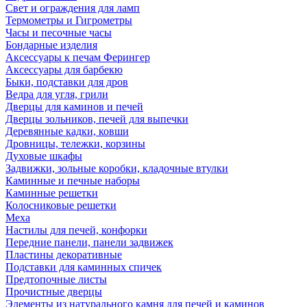
Свет и ограждения для ламп
Термометры и Гигрометры
Часы и песочные часы
Бондарные изделия
Аксессуары к печам Ферингер
Аксессуары для барбекю
Быки, подставки для дров
Ведра для угля, грили
Дверцы для каминов и печей
Дверцы зольников, печей для выпечки
Деревянные кадки, ковши
Дровницы, тележки, корзины
Духовые шкафы
Задвижки, зольные коробки, кладочные втулки
Каминные и печные наборы
Каминные решетки
Колосниковые решетки
Меха
Настилы для печей, конфорки
Передние панели, панели задвижек
Пластины декоративные
Подставки для каминных спичек
Предтопочные листы
Прочистные дверцы
Элементы из натурального камня для печей и каминов