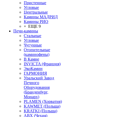
Пристенные
Угловые
Центральные
Камины МАДРИД
Камины РИО
+ ЕЩЕ 9
Печи-камины
Стальные
Угловые
Чугунные
Отопительные
(каминофены)
В Камне
INVICTA (Франция)
ЭкоКамин
ГАРМОНИЯ
Уральский Завод
Печного
Оборудования
(Бранденбург,
Монарх)
PLAMEN (Хорватия)
KAWMET (Польша)
KRATKI (Польша)
ABX (Чехия)