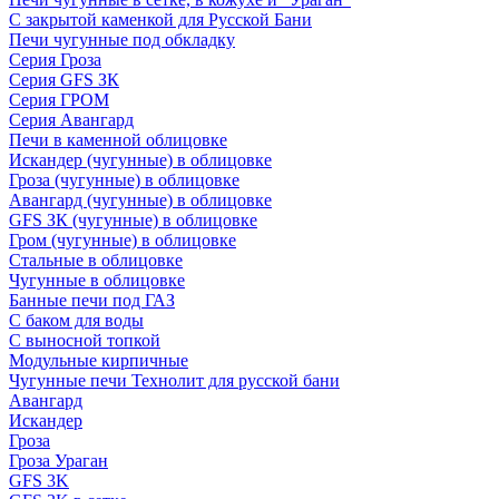
С закрытой каменкой для Русской Бани
Печи чугунные под обкладку
Серия Гроза
Серия GFS ЗК
Серия ГРОМ
Серия Авангард
Печи в каменной облицовке
Искандер (чугунные) в облицовке
Гроза (чугунные) в облицовке
Авангард (чугунные) в облицовке
GFS ЗК (чугунные) в облицовке
Гром (чугунные) в облицовке
Стальные в облицовке
Чугунные в облицовке
Банные печи под ГАЗ
С баком для воды
С выносной топкой
Модульные кирпичные
Чугунные печи Технолит для русской бани
Авангард
Искандер
Гроза
Гроза Ураган
GFS 3K