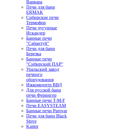
Варвара
Печи для бани
ERMAK
Сибирские печи
Термофор
Печи чугунные
Искандер
Банные печи
"Сабантуй"
Печи для бани
Березка
Банные печи
"Сибирский ПАР"
Уральский завод
печного
оборудования
Ижкомцентр ВВД
Для русской бани
печи Ферингер
Банные печи T-M-F
Печи EASYSTEAM
Банные печи Parovar
Печи для бани Black
Stove
Kastor