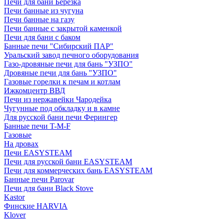
Печи для бани Березка
Печи банные из чугуна
Печи банные на газу
Печи банные с закрытой каменкой
Печи для бани с баком
Банные печи "Сибирский ПАР"
Уральский завод печного оборудования
Газо-дровяные печи для бань "УЗПО"
Дровяные печи для бань "УЗПО"
Газовые горелки к печам и котлам
Ижкомцентр ВВД
Печи из нержавейки Чародейка
Чугунные под обкладку и в камне
Для русской бани печи Ферингер
Банные печи T-M-F
Газовые
На дровах
Печи EASYSTEAM
Печи для русской бани EASYSTEAM
Печи для коммерческих бань EASYSTEAM
Банные печи Parovar
Печи для бани Black Stove
Kastor
Финские HARVIA
Klover