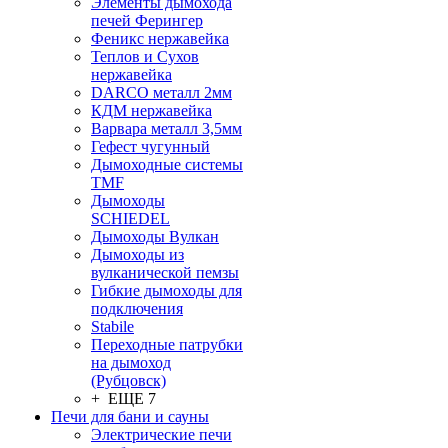
Элементы дымохода
печей Ферингер
Феникс нержавейка
Теплов и Сухов
нержавейка
DARCO металл 2мм
КДМ нержавейка
Варвара металл 3,5мм
Гефест чугунный
Дымоходные системы
TMF
Дымоходы
SCHIEDEL
Дымоходы Вулкан
Дымоходы из
вулканической пемзы
Гибкие дымоходы для
подключения
Stabile
Переходные патрубки
на дымоход
(Рубцовск)
+ ЕЩЕ 7
Печи для бани и сауны
Электрические печи