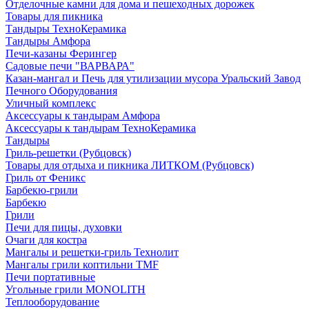
Отделочные камни для дома и пешеходных дорожек
Товары для пикника
Тандыры ТехноКерамика
Тандыры Амфора
Печи-казаны Ферингер
Садовые печи "ВАРВАРА"
Казан-мангал и Печь для утилизации мусора Уральский Завод
Печного Оборудования
Уличный комплекс
Аксессуары к тандырам Амфора
Аксессуары к тандырам ТехноКерамика
Тандыры
Гриль-решетки (Рубцовск)
Товары для отдыха и пикника ЛИТКОМ (Рубцовск)
Гриль от Феникс
Барбекю-грили
Барбекю
Грили
Печи для пицы, духовки
Очаги для костра
Мангалы и решетки-гриль Технолит
Мангалы грили коптильни TMF
Печи портативные
Угольные грили MONOLITH
Теплооборудование