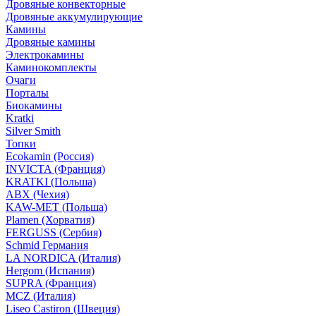
Дровяные конвекторные
Дровяные аккумулирующие
Камины
Дровяные камины
Электрокамины
Каминокомплекты
Очаги
Порталы
Биокамины
Kratki
Silver Smith
Топки
Ecokamin (Россия)
INVICTA (Франция)
KRATKI (Польша)
ABX (Чехия)
KAW-MET (Польша)
Plamen (Хорватия)
FERGUSS (Сербия)
Schmid Германия
LA NORDICA (Италия)
Hergom (Испания)
SUPRA (Франция)
MCZ (Италия)
Liseo Castiron (Швеция)