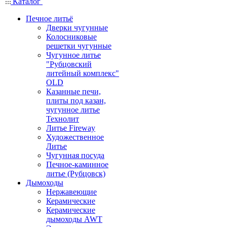
Каталог
Печное литьё
Дверки чугунные
Колосниковые
решетки чугунные
Чугунное литье
"Рубцовский
литейный комплекс"
OLD
Казанные печи,
плиты под казан,
чугунное литье
Технолит
Литье Fireway
Художественное
Литье
Чугунная посуда
Печное-каминное
литье (Рубцовск)
Дымоходы
Нержавеющие
Керамические
Керамические
дымоходы AWT