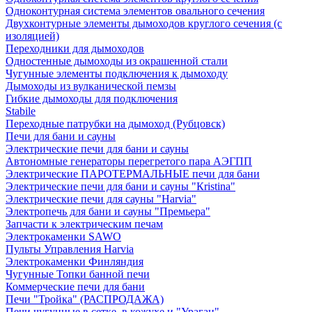
Одноконтурная система элементов овального сечения
Двухконтурные элементы дымоходов круглого сечения (с
изоляцией)
Переходники для дымоходов
Одностенные дымоходы из окрашенной стали
Чугунные элементы подключения к дымоходу
Дымоходы из вулканической пемзы
Гибкие дымоходы для подключения
Stabile
Переходные патрубки на дымоход (Рубцовск)
Печи для бани и сауны
Электрические печи для бани и сауны
Автономные генераторы перегретого пара АЭГПП
Электрические ПАРОТЕРМАЛЬНЫЕ печи для бани
Электрические печи для бани и сауны "Кristina"
Электрические печи для сауны "Harvia"
Электропечь для бани и сауны "Премьера"
Запчасти к электрическим печам
Электрокаменки SAWO
Пульты Управления Harvia
Электрокаменки Финляндия
Чугунные Топки банной печи
Коммерческие печи для бани
Печи "Тройка" (РАСПРОДАЖА)
Печи чугунные в сетке, в кожухе и "Ураган"