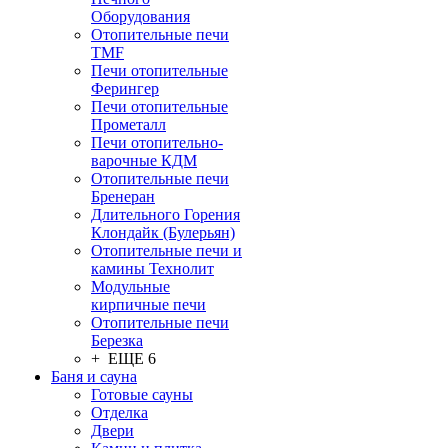
Оборудования
Отопительные печи
TMF
Печи отопительные
Ферингер
Печи отопительные
Прометалл
Печи отопительно-
варочные КДМ
Отопительные печи
Бренеран
Длительного Горения
Клондайк (Булерьян)
Отопительные печи и
камины Технолит
Модульные
кирпичные печи
Отопительные печи
Березка
+ ЕЩЕ 6
Баня и сауна
Готовые сауны
Отделка
Двери