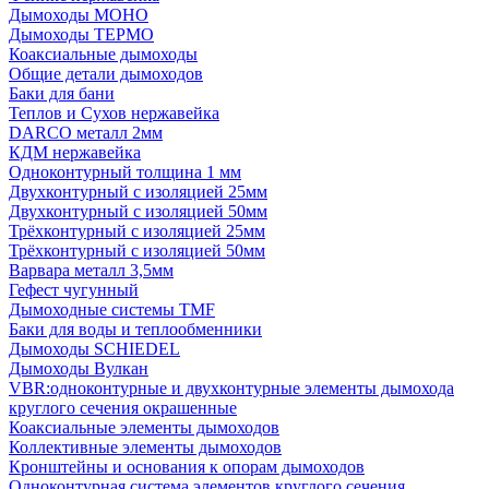
Дымоходы МОНО
Дымоходы ТЕРМО
Коаксиальные дымоходы
Общие детали дымоходов
Баки для бани
Теплов и Сухов нержавейка
DARCO металл 2мм
КДМ нержавейка
Одноконтурный толщина 1 мм
Двухконтурный с изоляцией 25мм
Двухконтурный с изоляцией 50мм
Трёхконтурный с изоляцией 25мм
Трёхконтурный с изоляцией 50мм
Варвара металл 3,5мм
Гефест чугунный
Дымоходные системы TMF
Баки для воды и теплообменники
Дымоходы SCHIEDEL
Дымоходы Вулкан
VBR:одноконтурные и двухконтурные элементы дымохода
круглого сечения окрашенные
Коаксиальные элементы дымоходов
Коллективные элементы дымоходов
Кронштейны и основания к опорам дымоходов
Одноконтурная система элементов круглого сечения