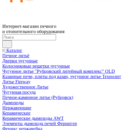
Интернет-магазин печного
и отопительного оборудования
Каталог
Печное литьё
Дверки чугунные
Колосниковые решетки чугунные
Чугунное литье "Рубцовский литейный комплекс" OLD
Казанные печи, плиты под казан, чугунное литье Технолит
Литье Fireway
Художественное Литье
Чугунная посуда
Печное-каминное литье (Рубцовск)
Дымоходы
Нержавеющие
Керамические
Керамические дымоходы AWT
Элементы дымохода печей Ферингер
Феникс нержавейка