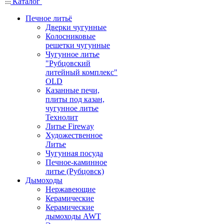
Каталог
Печное литьё
Дверки чугунные
Колосниковые
решетки чугунные
Чугунное литье
"Рубцовский
литейный комплекс"
OLD
Казанные печи,
плиты под казан,
чугунное литье
Технолит
Литье Fireway
Художественное
Литье
Чугунная посуда
Печное-каминное
литье (Рубцовск)
Дымоходы
Нержавеющие
Керамические
Керамические
дымоходы AWT