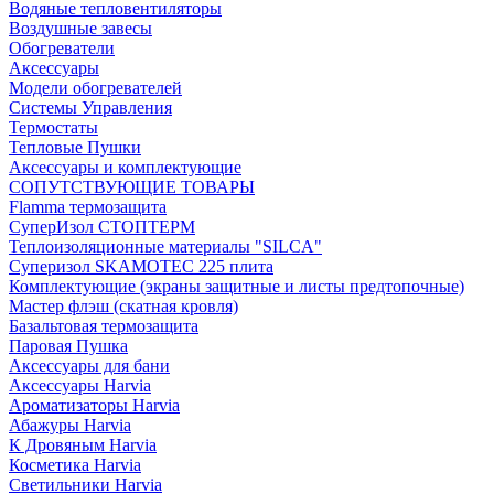
Водяные тепловентиляторы
Воздушные завесы
Обогреватели
Аксессуары
Модели обогревателей
Системы Управления
Термостаты
Тепловые Пушки
Аксессуары и комплектующие
СОПУТСТВУЮЩИЕ ТОВАРЫ
Flamma термозащита
СуперИзол СТОПТЕРМ
Теплоизоляционные материалы "SILCA"
Суперизол SKAMOTEC 225 плита
Комплектующие (экраны защитные и листы предтопочные)
Мастер флэш (скатная кровля)
Базальтовая термозащита
Паровая Пушка
Аксессуары для бани
Аксессуары Harvia
Ароматизаторы Harvia
Абажуры Harvia
К Дровяным Harvia
Косметика Harvia
Светильники Harvia