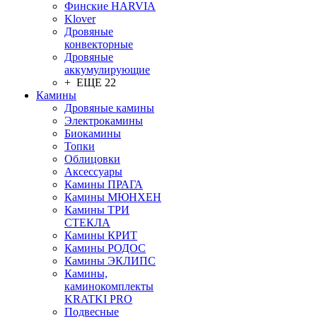
Финские HARVIA
Klover
Дровяные
конвекторные
Дровяные
аккумулирующие
+ ЕЩЕ 22
Камины
Дровяные камины
Электрокамины
Биокамины
Топки
Облицовки
Аксессуары
Камины ПРАГА
Камины МЮНХЕН
Камины ТРИ
СТЕКЛА
Камины КРИТ
Камины РОДОС
Камины ЭКЛИПС
Камины,
каминокомплекты
KRATKI PRO
Подвесные