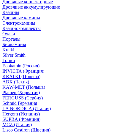
Дровяные конвекторные
Дровяные аккумулирующие
Камины
Дровяные камины
Электрокамины
Каминокомплекты
Очаги
Порталы
Биокамины
Kratki
Silver Smith
Топки
Ecokamin (Россия)
INVICTA (Франция)
KRATKI (Польша)
ABX (Чехия)
KAW-MET (Польша)
Plamen (Хорватия)
FERGUSS (Сербия)
Schmid Германия
LA NORDICA (Италия)
Hergom (Испания)
SUPRA (Франция)
MCZ (Италия)
Liseo Castiron (Швеция)