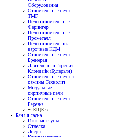
Оборудования
Отопительные печи
TMF
Печи отопительные
Ферингер
Печи отопительные
Прометалл
Печи отопительно-
варочные КДМ
Отопительные печи
Бренеран
Длительного Горения
Клондайк (Булерьян)
Отопительные печи и
камины Технолит
Модульные
кирпичные печи
Отопительные печи
Березка
+ ЕЩЕ 6
Баня и сауна
Готовые сауны
Отделка
Двери