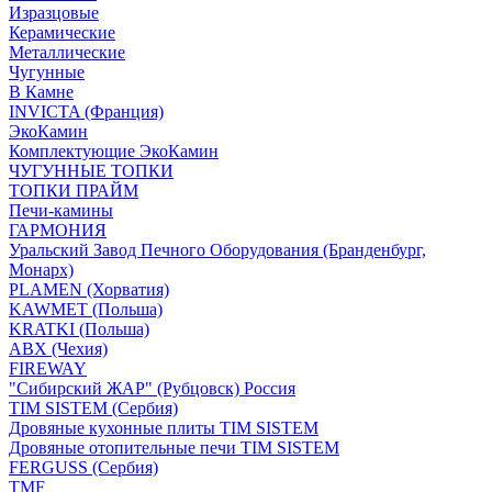
Изразцовые
Керамические
Металлические
Чугунные
В Камне
INVICTA (Франция)
ЭкоКамин
Комплектующие ЭкоКамин
ЧУГУННЫЕ ТОПКИ
ТОПКИ ПРАЙМ
Печи-камины
ГАРМОНИЯ
Уральский Завод Печного Оборудования (Бранденбург,
Монарх)
PLAMEN (Хорватия)
KAWMET (Польша)
KRATKI (Польша)
ABX (Чехия)
FIREWAY
"Сибирский ЖАР" (Рубцовск) Россия
TIM SISTEM (Сербия)
Дровяные кухонные плиты TIM SISTEM
Дровяные отопительные печи TIM SISTEM
FERGUSS (Сербия)
TMF