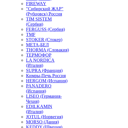
FIREWAY
"Сибирский ЖАР"
(Рубцовск) Россия
TIM SISTEM
(Сербия)
FERGUSS (Сербия)
TMF
STOKER (Стокер)
МЕТА-БЕЛ
THORMA (Словакия)
ТЕРМОФОР
LA NORDICA
(Италия)
SUPRA (Франция)
Кимры-Печь Россия
HERGOM (Испания)
PANADERO
(Испания)
LISEO (Германия-
Чехия)
EDILKAMIN
(Италия)
JOTUL (Норвегия)
MORSO (Дания)
KEDDY (Швеция)