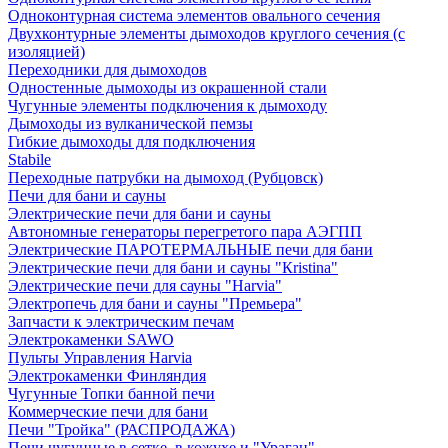
Одноконтурная система элементов овального сечения
Двухконтурные элементы дымоходов круглого сечения (с
изоляцией)
Переходники для дымоходов
Одностенные дымоходы из окрашенной стали
Чугунные элементы подключения к дымоходу
Дымоходы из вулканической пемзы
Гибкие дымоходы для подключения
Stabile
Переходные патрубки на дымоход (Рубцовск)
Печи для бани и сауны
Электрические печи для бани и сауны
Автономные генераторы перегретого пара АЭГПП
Электрические ПАРОТЕРМАЛЬНЫЕ печи для бани
Электрические печи для бани и сауны "Кristina"
Электрические печи для сауны "Harvia"
Электропечь для бани и сауны "Премьера"
Запчасти к электрическим печам
Электрокаменки SAWO
Пульты Управления Harvia
Электрокаменки Финляндия
Чугунные Топки банной печи
Коммерческие печи для бани
Печи "Тройка" (РАСПРОДАЖА)
Печи чугунные в сетке, в кожухе и "Ураган"