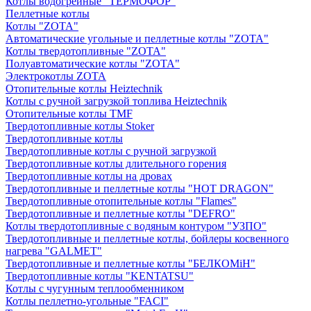
Котлы водогрейные "ТЕРМОФОР"
Пеллетные котлы
Котлы "ZOTA"
Автоматические угольные и пеллетные котлы "ZOTA"
Котлы твердотопливные "ZOTA"
Полуавтоматические котлы "ZOTA"
Электрокотлы ZOTA
Отопительные котлы Heiztechnik
Котлы с ручной загрузкой топлива Heiztechnik
Отопительные котлы TMF
Твердотопливные котлы Stoker
Твердотопливные котлы
Твердотопливные котлы с ручной загрузкой
Твердотопливные котлы длительного горения
Твердотопливные котлы на дровах
Твердотопливные и пеллетные котлы "HOT DRAGON"
Твердотопливные отопительные котлы "Flames"
Твердотопливные и пеллетные котлы "DEFRO"
Котлы твердотопливные с водяным контуром "УЗПО"
Твердотопливные и пеллетные котлы, бойлеры косвенного
нагрева "GALMET"
Твердотопливные и пеллетные котлы "БЕЛКОМiН"
Твердотопливные котлы "KENTATSU"
Котлы с чугунным теплообменником
Котлы пеллетно-угольные "FACI"