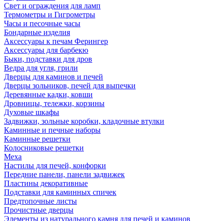
Свет и ограждения для ламп
Термометры и Гигрометры
Часы и песочные часы
Бондарные изделия
Аксессуары к печам Ферингер
Аксессуары для барбекю
Быки, подставки для дров
Ведра для угля, грили
Дверцы для каминов и печей
Дверцы зольников, печей для выпечки
Деревянные кадки, ковши
Дровницы, тележки, корзины
Духовые шкафы
Задвижки, зольные коробки, кладочные втулки
Каминные и печные наборы
Каминные решетки
Колосниковые решетки
Меха
Настилы для печей, конфорки
Передние панели, панели задвижек
Пластины декоративные
Подставки для каминных спичек
Предтопочные листы
Прочистные дверцы
Элементы из натурального камня для печей и каминов