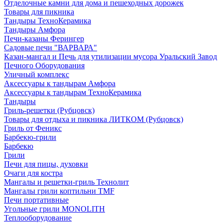
Отделочные камни для дома и пешеходных дорожек
Товары для пикника
Тандыры ТехноКерамика
Тандыры Амфора
Печи-казаны Ферингер
Садовые печи "ВАРВАРА"
Казан-мангал и Печь для утилизации мусора Уральский Завод
Печного Оборудования
Уличный комплекс
Аксессуары к тандырам Амфора
Аксессуары к тандырам ТехноКерамика
Тандыры
Гриль-решетки (Рубцовск)
Товары для отдыха и пикника ЛИТКОМ (Рубцовск)
Гриль от Феникс
Барбекю-грили
Барбекю
Грили
Печи для пицы, духовки
Очаги для костра
Мангалы и решетки-гриль Технолит
Мангалы грили коптильни TMF
Печи портативные
Угольные грили MONOLITH
Теплооборудование