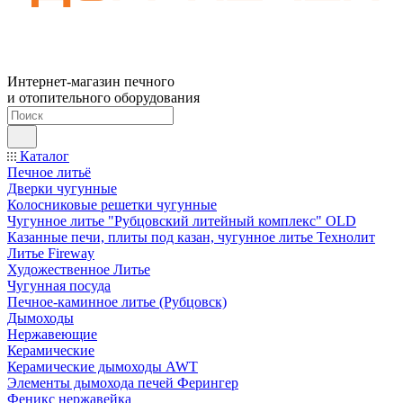
Интернет-магазин печного
и отопительного оборудования
Каталог
Печное литьё
Дверки чугунные
Колосниковые решетки чугунные
Чугунное литье "Рубцовский литейный комплекс" OLD
Казанные печи, плиты под казан, чугунное литье Технолит
Литье Fireway
Художественное Литье
Чугунная посуда
Печное-каминное литье (Рубцовск)
Дымоходы
Нержавеющие
Керамические
Керамические дымоходы AWT
Элементы дымохода печей Ферингер
Феникс нержавейка