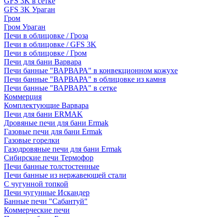
GFS 3K в сетке
GFS 3K Ураган
Гром
Гром Ураган
Печи в облицовке / Гроза
Печи в облицовке / GFS 3K
Печи в облицовке / Гром
Печи для бани Варвара
Печи банные "ВАРВАРА" в конвекционном кожухе
Печи банные "ВАРВАРА" в облицовке из камня
Печи банные "ВАРВАРА" в сетке
Коммерция
Комплектующие Варвара
Печи для бани ERMAK
Дровяные печи для бани Ermak
Газовые печи для бани Ermak
Газовые горелки
Газодровяные печи для бани Ermak
Сибирские печи Термофор
Печи банные толстостенные
Печи банные из нержавеющей стали
С чугунной топкой
Печи чугунные Искандер
Банные печи "Сабантуй"
Коммерческие печи