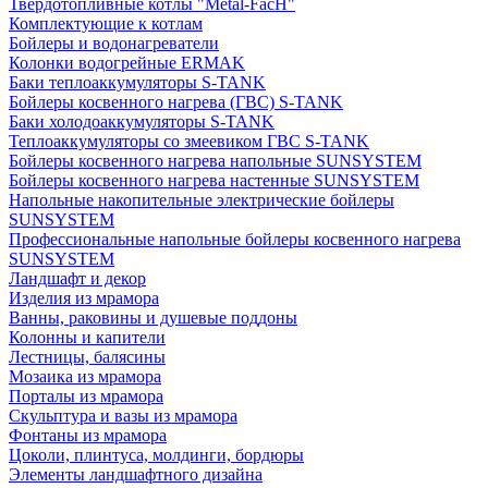
Твердотопливные котлы "Metal-FacH"
Комплектующие к котлам
Бойлеры и водонагреватели
Колонки водогрейные ERMAK
Баки теплоаккумуляторы S-TANK
Бойлеры косвенного нагрева (ГВС) S-TANK
Баки холодоаккумуляторы S-TANK
Теплоаккумуляторы со змеевиком ГВС S-TANK
Бойлеры косвенного нагрева напольные SUNSYSTEM
Бойлеры косвенного нагрева настенные SUNSYSTEM
Напольные накопительные электрические бойлеры
SUNSYSTEM
Профессиональные напольные бойлеры косвенного нагрева
SUNSYSTEM
Ландшафт и декор
Изделия из мрамора
Ванны, раковины и душевые поддоны
Колонны и капители
Лестницы, балясины
Мозаика из мрамора
Порталы из мрамора
Скульптура и вазы из мрамора
Фонтаны из мрамора
Цоколи, плинтуса, молдинги, бордюры
Элементы ландшафтного дизайна