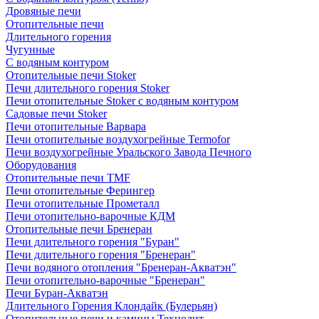
Дровяные печи
Отопительные печи
Длительного горения
Чугунные
C водяным контуром
Отопительные печи Stoker
Печи длительного горения Stoker
Печи отопительные Stoker с водяным контуром
Садовые печи Stoker
Печи отопительные Варвара
Печи отопительные воздухогрейные Termofor
Печи воздухогрейные Уральского Завода Печного
Оборудования
Отопительные печи TMF
Печи отопительные Ферингер
Печи отопительные Прометалл
Печи отопительно-варочные КДМ
Отопительные печи Бренеран
Печи длительного горения "Буран"
Печи длительного горения "Бренеран"
Печи водяного отопления "Бренеран-Акватэн"
Печи отопительно-варочные "Бренеран"
Печи Буран-Акватэн
Длительного Горения Клондайк (Булерьян)
Отопительные печи и камины Технолит