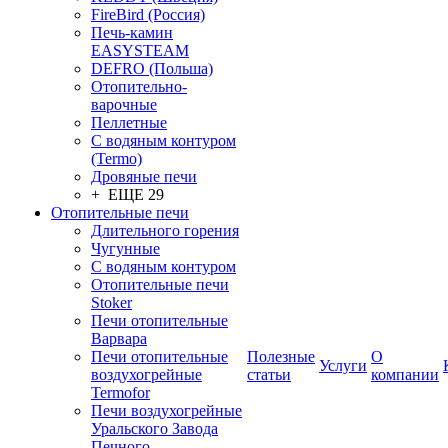
FireBird (Россия)
Печь-камин
EASYSTEAM
DEFRO (Польша)
Отопительно-
варочные
Пеллетные
С водяным контуром
(Termo)
Дровяные печи
+ ЕЩЕ 29
Отопительные печи
Длительного горения
Чугунные
C водяным контуром
Отопительные печи
Stoker
Печи отопительные
Варвара
Печи отопительные
Полезные
О
Услуги
воздухогрейные
статьи
компании
Termofor
Печи воздухогрейные
Уральского Завода
Печного