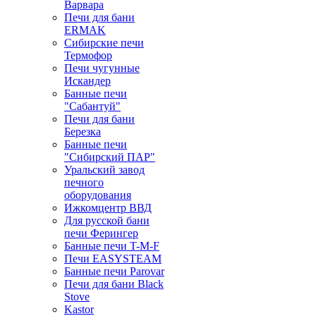
Варвара
Печи для бани
ERMAK
Сибирские печи
Термофор
Печи чугунные
Искандер
Банные печи
"Сабантуй"
Печи для бани
Березка
Банные печи
"Сибирский ПАР"
Уральский завод
печного
оборудования
Ижкомцентр ВВД
Для русской бани
печи Ферингер
Банные печи T-M-F
Печи EASYSTEAM
Банные печи Parovar
Печи для бани Black
Stove
Kastor