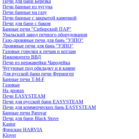
Печи для бани Березка
Печи банные из чугуна
Печи банные на газу
Печи банные с закрытой каменкой
Печи для бани с баком
Банные печи "Сибирский ПАР"
Уральский завод печного оборудования
Газо-дровяные печи для бань "УЗПО"
Дровяные печи для бань "УЗПО"
Газовые горелки к печам и котлам
Ижкомцентр ВВД
Печи из нержавейки Чародейка
Чугунные под обкладку и в камне
Для русской бани печи Ферингер
Банные печи T-M-F
Газовые
На дровах
Печи EASYSTEAM
Печи для русской бани EASYSTEAM
Печи для коммерческих бань EASYSTEAM
Банные печи Parovar
Печи для бани Black Stove
Kastor
Финские HARVIA
Klover