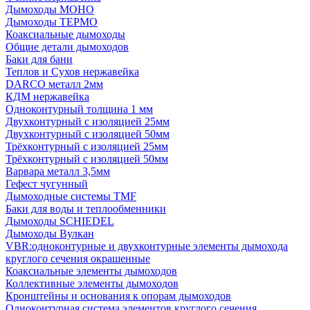
Дымоходы МОНО
Дымоходы ТЕРМО
Коаксиальные дымоходы
Общие детали дымоходов
Баки для бани
Теплов и Сухов нержавейка
DARCO металл 2мм
КДМ нержавейка
Одноконтурный толщина 1 мм
Двухконтурный с изоляцией 25мм
Двухконтурный с изоляцией 50мм
Трёхконтурный с изоляцией 25мм
Трёхконтурный с изоляцией 50мм
Варвара металл 3,5мм
Гефест чугунный
Дымоходные системы TMF
Баки для воды и теплообменники
Дымоходы SCHIEDEL
Дымоходы Вулкан
VBR:одноконтурные и двухконтурные элементы дымохода
круглого сечения окрашенные
Коаксиальные элементы дымоходов
Коллективные элементы дымоходов
Кронштейны и основания к опорам дымоходов
Одноконтурная система элементов круглого сечения