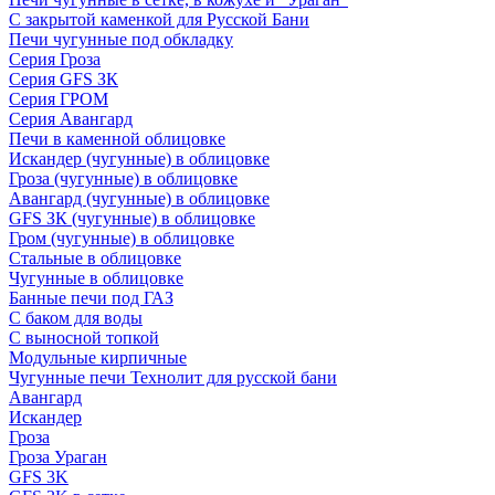
С закрытой каменкой для Русской Бани
Печи чугунные под обкладку
Серия Гроза
Серия GFS ЗК
Серия ГРОМ
Серия Авангард
Печи в каменной облицовке
Искандер (чугунные) в облицовке
Гроза (чугунные) в облицовке
Авангард (чугунные) в облицовке
GFS ЗК (чугунные) в облицовке
Гром (чугунные) в облицовке
Стальные в облицовке
Чугунные в облицовке
Банные печи под ГАЗ
С баком для воды
С выносной топкой
Модульные кирпичные
Чугунные печи Технолит для русской бани
Авангард
Искандер
Гроза
Гроза Ураган
GFS 3K