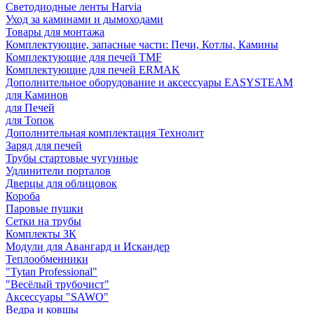
Светодиодные ленты Harvia
Уход за каминами и дымоходами
Товары для монтажа
Комплектующие, запасные части: Печи, Котлы, Камины
Комплектующие для печей TMF
Комплектующие для печей ERMAK
Дополнительное оборудование и аксессуары EASYSTEAM
для Каминов
для Печей
для Топок
Дополнительная комплектация Технолит
Заряд для печей
Трубы стартовые чугунные
Удлинители порталов
Дверцы для облицовок
Короба
Паровые пушки
Сетки на трубы
Комплекты ЗК
Модули для Авангард и Искандер
Теплообменники
"Tytan Professional"
"Весёлый трубочист"
Аксессуары "SAWO"
Ведра и ковшы