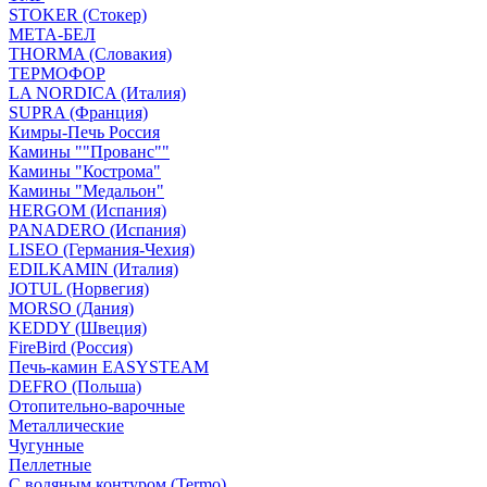
STOKER (Стокер)
МЕТА-БЕЛ
THORMA (Словакия)
ТЕРМОФОР
LA NORDICA (Италия)
SUPRA (Франция)
Кимры-Печь Россия
Камины ""Прованс""
Камины "Кострома"
Камины "Медальон"
HERGOM (Испания)
PANADERO (Испания)
LISEO (Германия-Чехия)
EDILKAMIN (Италия)
JOTUL (Норвегия)
MORSO (Дания)
KEDDY (Швеция)
FireBird (Россия)
Печь-камин EASYSTEAM
DEFRO (Польша)
Отопительно-варочные
Металлические
Чугунные
Пеллетные
С водяным контуром (Termo)