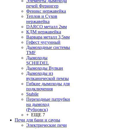
Элементы дымохода
печей Ферингер
Феникс нержавейка
Теплов и Сухов
нержавейка
DARCO металл 2мм
КДМ нержавейка
Варвара металл 3,5мм
Гефест чугунный
Дымоходные системы
TMF
Дымоходы
SCHIEDEL
Дымоходы Вулкан
Дымоходы из
вулканической пемзы
Гибкие дымоходы для
подключения
Stabile
Переходные патрубки
на дымоход
(Рубцовск)
+ ЕЩЕ 7
Печи для бани и сауны
Электрические печи