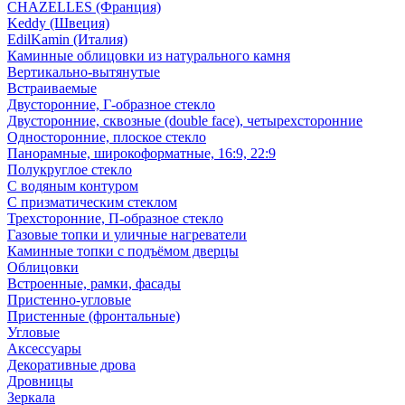
CHAZELLES (Франция)
Keddy (Швеция)
EdilKamin (Италия)
Каминные облицовки из натурального камня
Вертикально-вытянутые
Встраиваемые
Двусторонние, Г-образное стекло
Двусторонние, сквозные (double face), четырехсторонние
Односторонние, плоское стекло
Панорамные, широкоформатные, 16:9, 22:9
Полукруглое стекло
С водяным контуром
С призматическим стеклом
Трехсторонние, П-образное стекло
Газовые топки и уличные нагреватели
Каминные топки с подъёмом дверцы
Облицовки
Встроенные, рамки, фасады
Пристенно-угловые
Пристенные (фронтальные)
Угловые
Аксессуары
Декоративные дрова
Дровницы
Зеркала