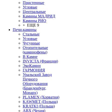
Пристенные
Угловые
Центральные
Камины МАДРИД
Камины РИО
+ ЕЩЕ 9
Печи-камины
Стальные
Угловые
Чугунные
Отопительные
(каминофены)
В Камне
INVICTA (Франция)
ЭкоКамин
ГАРМОНИЯ
Уральский Завод
Печного
Оборудования
(Бранденбург,
Монарх)
PLAMEN (Хорватия)
KAWMET (Польша)
KRATKI (Польша)
ABX (Чехия)