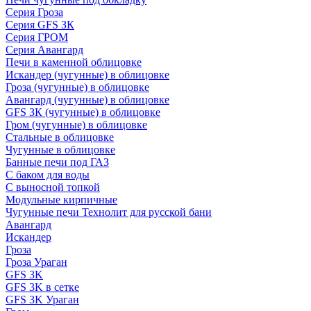
Серия Гроза
Серия GFS ЗК
Серия ГРОМ
Серия Авангард
Печи в каменной облицовке
Искандер (чугунные) в облицовке
Гроза (чугунные) в облицовке
Авангард (чугунные) в облицовке
GFS ЗК (чугунные) в облицовке
Гром (чугунные) в облицовке
Стальные в облицовке
Чугунные в облицовке
Банные печи под ГАЗ
С баком для воды
С выносной топкой
Модульные кирпичные
Чугунные печи Технолит для русской бани
Авангард
Искандер
Гроза
Гроза Ураган
GFS 3K
GFS 3K в сетке
GFS 3K Ураган