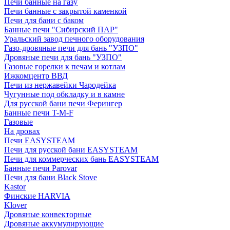
Печи банные на газу
Печи банные с закрытой каменкой
Печи для бани с баком
Банные печи "Сибирский ПАР"
Уральский завод печного оборудования
Газо-дровяные печи для бань "УЗПО"
Дровяные печи для бань "УЗПО"
Газовые горелки к печам и котлам
Ижкомцентр ВВД
Печи из нержавейки Чародейка
Чугунные под обкладку и в камне
Для русской бани печи Ферингер
Банные печи T-M-F
Газовые
На дровах
Печи EASYSTEAM
Печи для русской бани EASYSTEAM
Печи для коммерческих бань EASYSTEAM
Банные печи Parovar
Печи для бани Black Stove
Kastor
Финские HARVIA
Klover
Дровяные конвекторные
Дровяные аккумулирующие