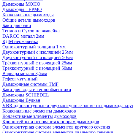
Дымоходы МОНО
Дымоходы ТЕРМО
Коаксиальные дымоходы
Общие детали дымоходов
Баки для бани
Теплов и Сухов нержавейка
DARCO металл 2мм
КДМ нержавейка
Одноконтурный толщина 1 мм
Двухконтурный с изоляцией 25мм
Двухконтурный с изоляцией 50мм
Трёхконтурный с изоляцией 25мм
Трёхконтурный с изоляцией 50мм
Варвара металл 3,5мм
Гефест чугунный
Дымоходные системы TMF
Баки для воды и теплообменники
Дымоходы SCHIEDEL
Дымоходы Вулкан
VBR:одноконтурные и двухконтурные элементы дымохода кру
Коаксиальные элементы дымоходов
Коллективные элементы дымоходов
Кронштейны и основания к опорам дымоходов
Одноконтурная система элементов круглого сечения
Одноконтурная система элементов овального сечения