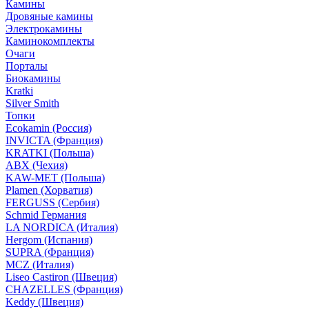
Камины
Дровяные камины
Электрокамины
Каминокомплекты
Очаги
Порталы
Биокамины
Kratki
Silver Smith
Топки
Ecokamin (Россия)
INVICTA (Франция)
KRATKI (Польша)
ABX (Чехия)
KAW-MET (Польша)
Plamen (Хорватия)
FERGUSS (Сербия)
Schmid Германия
LA NORDICA (Италия)
Hergom (Испания)
SUPRA (Франция)
MCZ (Италия)
Liseo Castiron (Швеция)
CHAZELLES (Франция)
Keddy (Швеция)