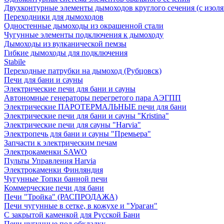
Двухконтурные элементы дымоходов круглого сечения (с изол
Переходники для дымоходов
Одностенные дымоходы из окрашенной стали
Чугунные элементы подключения к дымоходу
Дымоходы из вулканической пемзы
Гибкие дымоходы для подключения
Stabile
Переходные патрубки на дымоход (Рубцовск)
Печи для бани и сауны
Электрические печи для бани и сауны
Автономные генераторы перегретого пара АЭГПП
Электрические ПАРОТЕРМАЛЬНЫЕ печи для бани
Электрические печи для бани и сауны "Кristina"
Электрические печи для сауны "Harvia"
Электропечь для бани и сауны "Премьера"
Запчасти к электрическим печам
Электрокаменки SAWO
Пульты Управления Harvia
Электрокаменки Финляндия
Чугунные Топки банной печи
Коммерческие печи для бани
Печи "Тройка" (РАСПРОДАЖА)
Печи чугунные в сетке, в кожухе и "Ураган"
С закрытой каменкой для Русской Бани
Печи чугунные под обкладку