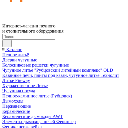
Интернет-магазин печного
и отопительного оборудования
Каталог
Печное литьё
Дверки чугунные
Колосниковые решетки чугунные
Чугунное литье "Рубцовский литейный комплекс" OLD
Казанные печи, плиты под казан, чугунное литье Технолит
Литье Fireway
Художественное Литье
Чугунная посуда
Печное-каминное литье (Рубцовск)
Дымоходы
Нержавеющие
Керамические
Керамические дымоходы AWT
Элементы дымохода печей Ферингер
Феникс нержавейка