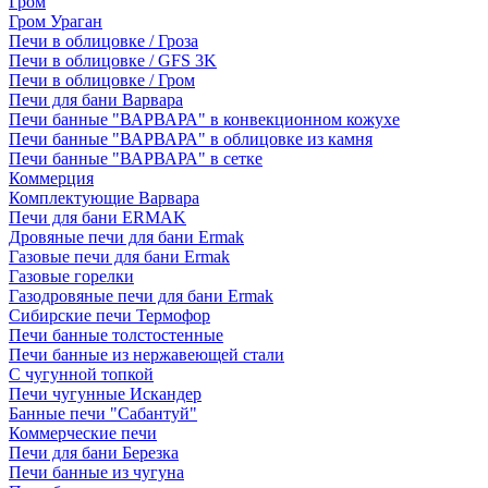
Гром
Гром Ураган
Печи в облицовке / Гроза
Печи в облицовке / GFS 3K
Печи в облицовке / Гром
Печи для бани Варвара
Печи банные "ВАРВАРА" в конвекционном кожухе
Печи банные "ВАРВАРА" в облицовке из камня
Печи банные "ВАРВАРА" в сетке
Коммерция
Комплектующие Варвара
Печи для бани ERMAK
Дровяные печи для бани Ermak
Газовые печи для бани Ermak
Газовые горелки
Газодровяные печи для бани Ermak
Сибирские печи Термофор
Печи банные толстостенные
Печи банные из нержавеющей стали
С чугунной топкой
Печи чугунные Искандер
Банные печи "Сабантуй"
Коммерческие печи
Печи для бани Березка
Печи банные из чугуна