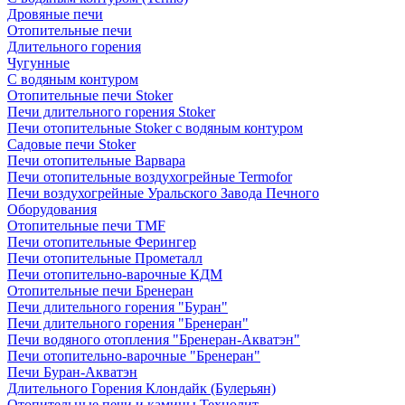
Дровяные печи
Отопительные печи
Длительного горения
Чугунные
C водяным контуром
Отопительные печи Stoker
Печи длительного горения Stoker
Печи отопительные Stoker с водяным контуром
Садовые печи Stoker
Печи отопительные Варвара
Печи отопительные воздухогрейные Termofor
Печи воздухогрейные Уральского Завода Печного
Оборудования
Отопительные печи TMF
Печи отопительные Ферингер
Печи отопительные Прометалл
Печи отопительно-варочные КДМ
Отопительные печи Бренеран
Печи длительного горения "Буран"
Печи длительного горения "Бренеран"
Печи водяного отопления "Бренеран-Акватэн"
Печи отопительно-варочные "Бренеран"
Печи Буран-Акватэн
Длительного Горения Клондайк (Булерьян)
Отопительные печи и камины Технолит