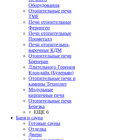
Оборудования
Отопительные печи
TMF
Печи отопительные
Ферингер
Печи отопительные
Прометалл
Печи отопительно-
варочные КДМ
Отопительные печи
Бренеран
Длительного Горения
Клондайк (Булерьян)
Отопительные печи и
камины Технолит
Модульные
кирпичные печи
Отопительные печи
Березка
+ ЕЩЕ 6
Баня и сауна
Готовые сауны
Отделка
Двери