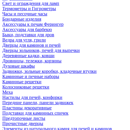
Свет и ограждения для ламп
Термометры и Гигрометры
Часы и песочные часы
Бондарные изделия
Аксессуары к печам Ферингер
Аксессуары для барбекю
Быки, подставки для дров
Ведра для угля, грили
Дверцы для каминов и печей
Дверцы зольников, печей для выпечки
Деревянные кадки, ковши
Дровницы, тележки, корзины
Духовые шкафы
Задвижки, зольные коробки, кладочные втулки
Каминные и печные наборы
Каминные решетки
Колосниковые решетки
Меха
Настилы для печей, конфорки
Передние панели, панели задвижек
Пластины декоративные
Подставки для каминных спичек
Предтопочные листы
Прочистные дверцы
Элементы из натурального камня для печей и каминов