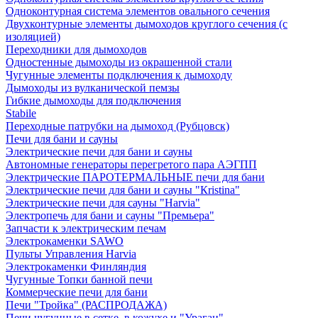
Одноконтурная система элементов овального сечения
Двухконтурные элементы дымоходов круглого сечения (с
изоляцией)
Переходники для дымоходов
Одностенные дымоходы из окрашенной стали
Чугунные элементы подключения к дымоходу
Дымоходы из вулканической пемзы
Гибкие дымоходы для подключения
Stabile
Переходные патрубки на дымоход (Рубцовск)
Печи для бани и сауны
Электрические печи для бани и сауны
Автономные генераторы перегретого пара АЭГПП
Электрические ПАРОТЕРМАЛЬНЫЕ печи для бани
Электрические печи для бани и сауны "Кristina"
Электрические печи для сауны "Harvia"
Электропечь для бани и сауны "Премьера"
Запчасти к электрическим печам
Электрокаменки SAWO
Пульты Управления Harvia
Электрокаменки Финляндия
Чугунные Топки банной печи
Коммерческие печи для бани
Печи "Тройка" (РАСПРОДАЖА)
Печи чугунные в сетке, в кожухе и "Ураган"