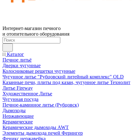
Интернет-магазин печного
и отопительного оборудования
Каталог
Печное литьё
Дверки чугунные
Колосниковые решетки чугунные
Чугунное литье "Рубцовский литейный комплекс" OLD
Казанные печи, плиты под казан, чугунное литье Технолит
Литье Fireway
Художественное Литье
Чугунная посуда
Печное-каминное литье (Рубцовск)
Дымоходы
Нержавеющие
Керамические
Керамические дымоходы AWT
Элементы дымохода печей Ферингер
Феникс нержавейка