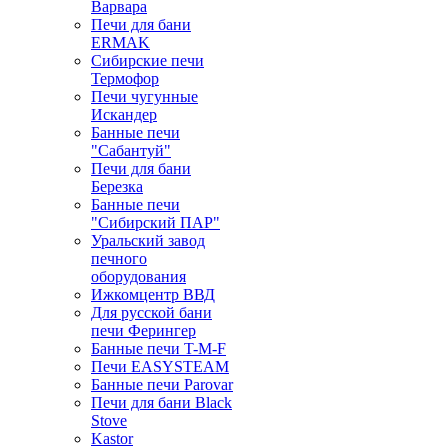
Варвара
Печи для бани
ERMAK
Сибирские печи
Термофор
Печи чугунные
Искандер
Банные печи
"Сабантуй"
Печи для бани
Березка
Банные печи
"Сибирский ПАР"
Уральский завод
печного
оборудования
Ижкомцентр ВВД
Для русской бани
печи Ферингер
Банные печи T-M-F
Печи EASYSTEAM
Банные печи Parovar
Печи для бани Black
Stove
Kastor