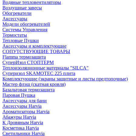
Водяные тепловентиляторы
Воздушные завесы
Обогреватели
Аксессуары
Модели обогревателей
Системы Управления
Термостаты
Тепловые Пушки
Аксессуары и комплектующие
СОПУТСТВУЮЩИЕ ТОВАРЫ
Flamma термозащита
СуперИзол СТОПТЕРМ
Теплоизоляционные материалы "SILCA"
Суперизол SKAMOTEC 225 плита
Комплектующие (экраны защитные и листы предтопочные)
Мастер флэш (скатная кровля)
Базальтовая термозащита
Паровая Пушка
Аксессуары для бани
Аксессуары Harvia
Ароматизаторы Harvia
Абажуры Harvia
К Дровяным Harvia
Косметика Harvia
Светильники Harvia