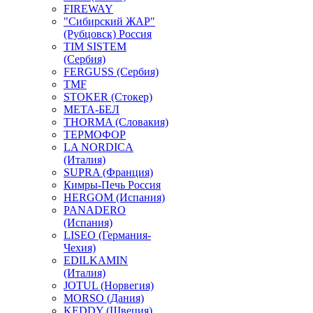
FIREWAY
"Сибирский ЖАР"
(Рубцовск) Россия
TIM SISTEM
(Сербия)
FERGUSS (Сербия)
TMF
STOKER (Стокер)
МЕТА-БЕЛ
THORMA (Словакия)
ТЕРМОФОР
LA NORDICA
(Италия)
SUPRA (Франция)
Кимры-Печь Россия
HERGOM (Испания)
PANADERO
(Испания)
LISEO (Германия-
Чехия)
EDILKAMIN
(Италия)
JOTUL (Норвегия)
MORSO (Дания)
KEDDY (Швеция)