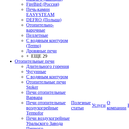
FireBird (Россия)
Печь-камин
EASYSTEAM
DEFRO (Польша)
Отопительно-
варочные
Пеллетные
С водяным контуром
(Termo)
Дровяные печи
+ ЕЩЕ 29
Отопительные печи
Длительного горения
Чугунные
C водяным контуром
Отопительные печи
Stoker
Печи отопительные
Варвара
Печи отопительные
Полезные
О
Услуги
воздухогрейные
статьи
компании
Termofor
Печи воздухогрейные
Уральского Завода
Печного