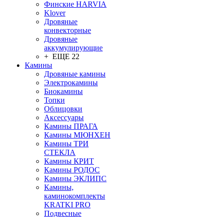
Финские HARVIA
Klover
Дровяные
конвекторные
Дровяные
аккумулирующие
+ ЕЩЕ 22
Камины
Дровяные камины
Электрокамины
Биокамины
Топки
Облицовки
Аксессуары
Камины ПРАГА
Камины МЮНХЕН
Камины ТРИ
СТЕКЛА
Камины КРИТ
Камины РОДОС
Камины ЭКЛИПС
Камины,
каминокомплекты
KRATKI PRO
Подвесные