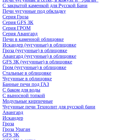
С закрытой каменкой для Русской Бани
Печи чугунные под обкладку
Серия Гроза
Серия GFS ЗК
Серия ГРОМ
Серия Авангард
Печи в каменной облицовке
Искандер (чугунные) в облицовке
Гроза (чугунные) в облицовке
Авангард (чугунные) в облицовке
GFS ЗК (чугунные) в облицовке
Гром (чугунные) в облицовке
Стальные в облицовке
Чугунные в облицовке
Банные печи под ГАЗ
С баком для воды
С выносной топкой
Модульные кирпичные
Чугунные печи Технолит для русской бани
Авангард
Искандер
Гроза
Гроза Ураган
GFS 3K