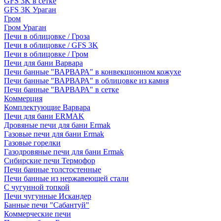
GFS 3K в сетке
GFS 3K Ураган
Гром
Гром Ураган
Печи в облицовке / Гроза
Печи в облицовке / GFS 3K
Печи в облицовке / Гром
Печи для бани Варвара
Печи банные "ВАРВАРА" в конвекционном кожухе
Печи банные "ВАРВАРА" в облицовке из камня
Печи банные "ВАРВАРА" в сетке
Коммерция
Комплектующие Варвара
Печи для бани ERMAK
Дровяные печи для бани Ermak
Газовые печи для бани Ermak
Газовые горелки
Газодровяные печи для бани Ermak
Сибирские печи Термофор
Печи банные толстостенные
Печи банные из нержавеющей стали
С чугунной топкой
Печи чугунные Искандер
Банные печи "Сабантуй"
Коммерческие печи