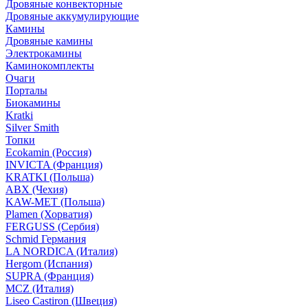
Дровяные конвекторные
Дровяные аккумулирующие
Камины
Дровяные камины
Электрокамины
Каминокомплекты
Очаги
Порталы
Биокамины
Kratki
Silver Smith
Топки
Ecokamin (Россия)
INVICTA (Франция)
KRATKI (Польша)
ABX (Чехия)
KAW-MET (Польша)
Plamen (Хорватия)
FERGUSS (Сербия)
Schmid Германия
LA NORDICA (Италия)
Hergom (Испания)
SUPRA (Франция)
MCZ (Италия)
Liseo Castiron (Швеция)