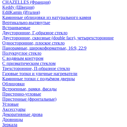
CHAZELLES (Франция)
Keddy (Швеция)
EdilKamin (Италия)
Каминные облицовки из натурального камня
Вертикально-вытянутые
Встраиваемые
Двусторонние, Г-образное стекло
Двусторонние, сквозные (double face), четырехсторонние
Односторонние, плоское стекло
Панорамные, широкоформатные, 16:9, 22:9
Полукруглое стекло
С водяным контуром
С призматическим стеклом
Трехсторонние, П-образное стекло
Газовые топки и уличные нагреватели
Каминные топки с подъёмом дверцы
Облицовки
Встроенные, рамки, фасады
Пристенно-угловые
Пристенные (фронтальные)
Угловые
Аксессуары
Декоративные дрова
Дровницы
Зеркала