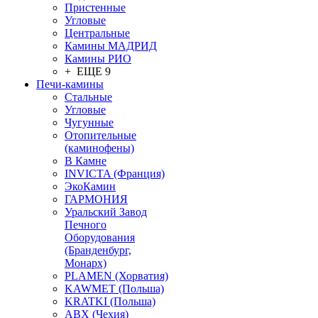
Пристенные
Угловые
Центральные
Камины МАДРИД
Камины РИО
+ ЕЩЕ 9
Печи-камины
Стальные
Угловые
Чугунные
Отопительные
(каминофены)
В Камне
INVICTA (Франция)
ЭкоКамин
ГАРМОНИЯ
Уральский Завод
Печного
Оборудования
(Бранденбург,
Монарх)
PLAMEN (Хорватия)
KAWMET (Польша)
KRATKI (Польша)
ABX (Чехия)