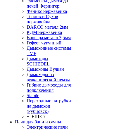
Элементы дымохода
печей Ферингер
Феникс нержавейка
Теплов и Сухов
нержавейка
DARCO металл 2мм
КДМ нержавейка
Варвара металл 3,5мм
Гефест чугунный
Дымоходные системы
TMF
Дымоходы
SCHIEDEL
Дымоходы Вулкан
Дымоходы из
вулканической пемзы
Гибкие дымоходы для
подключения
Stabile
Переходные патрубки
на дымоход
(Рубцовск)
+ ЕЩЕ 7
Печи для бани и сауны
Электрические печи