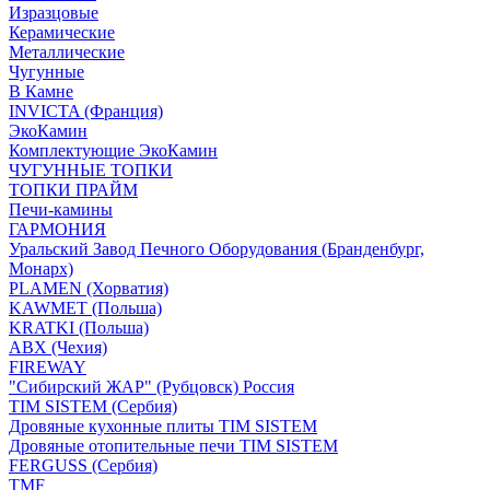
Изразцовые
Керамические
Металлические
Чугунные
В Камне
INVICTA (Франция)
ЭкоКамин
Комплектующие ЭкоКамин
ЧУГУННЫЕ ТОПКИ
ТОПКИ ПРАЙМ
Печи-камины
ГАРМОНИЯ
Уральский Завод Печного Оборудования (Бранденбург,
Монарх)
PLAMEN (Хорватия)
KAWMET (Польша)
KRATKI (Польша)
ABX (Чехия)
FIREWAY
"Сибирский ЖАР" (Рубцовск) Россия
TIM SISTEM (Сербия)
Дровяные кухонные плиты TIM SISTEM
Дровяные отопительные печи TIM SISTEM
FERGUSS (Сербия)
TMF