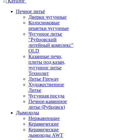
Каталог
Печное литьё
Дверки чугунные
Колосниковые
решетки чугунные
Чугунное литье
"Рубцовский
литейный комплекс"
OLD
Казанные печи,
плиты под казан,
чугунное литье
Технолит
Литье Fireway
Художественное
Литье
Чугунная посуда
Печное-каминное
литье (Рубцовск)
Дымоходы
Нержавеющие
Керамические
Керамические
дымоходы AWT