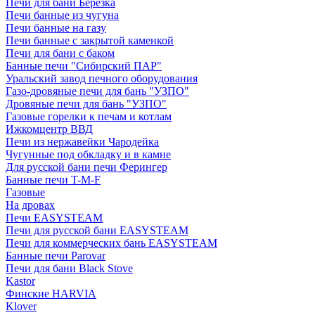
Печи для бани Березка
Печи банные из чугуна
Печи банные на газу
Печи банные с закрытой каменкой
Печи для бани с баком
Банные печи "Сибирский ПАР"
Уральский завод печного оборудования
Газо-дровяные печи для бань "УЗПО"
Дровяные печи для бань "УЗПО"
Газовые горелки к печам и котлам
Ижкомцентр ВВД
Печи из нержавейки Чародейка
Чугунные под обкладку и в камне
Для русской бани печи Ферингер
Банные печи T-M-F
Газовые
На дровах
Печи EASYSTEAM
Печи для русской бани EASYSTEAM
Печи для коммерческих бань EASYSTEAM
Банные печи Parovar
Печи для бани Black Stove
Kastor
Финские HARVIA
Klover