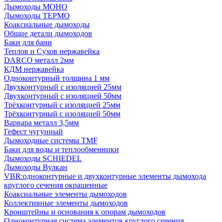
Дымоходы МОНО
Дымоходы ТЕРМО
Коаксиальные дымоходы
Общие детали дымоходов
Баки для бани
Теплов и Сухов нержавейка
DARCO металл 2мм
КДМ нержавейка
Одноконтурный толщина 1 мм
Двухконтурный с изоляцией 25мм
Двухконтурный с изоляцией 50мм
Трёхконтурный с изоляцией 25мм
Трёхконтурный с изоляцией 50мм
Варвара металл 3,5мм
Гефест чугунный
Дымоходные системы TMF
Баки для воды и теплообменники
Дымоходы SCHIEDEL
Дымоходы Вулкан
VBR:одноконтурные и двухконтурные элементы дымохода
круглого сечения окрашенные
Коаксиальные элементы дымоходов
Коллективные элементы дымоходов
Кронштейны и основания к опорам дымоходов
Одноконтурная система элементов круглого сечения