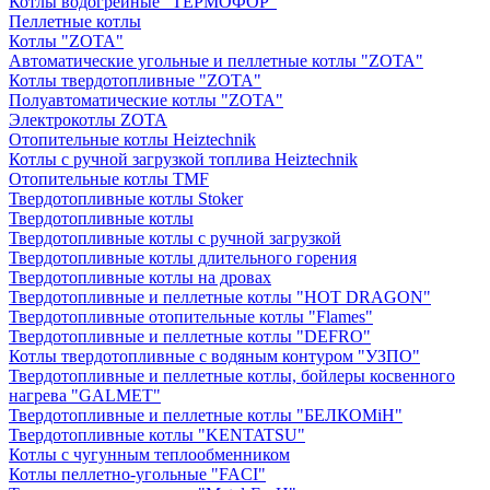
Котлы водогрейные "ТЕРМОФОР"
Пеллетные котлы
Котлы "ZOTA"
Автоматические угольные и пеллетные котлы "ZOTA"
Котлы твердотопливные "ZOTA"
Полуавтоматические котлы "ZOTA"
Электрокотлы ZOTA
Отопительные котлы Heiztechnik
Котлы с ручной загрузкой топлива Heiztechnik
Отопительные котлы TMF
Твердотопливные котлы Stoker
Твердотопливные котлы
Твердотопливные котлы с ручной загрузкой
Твердотопливные котлы длительного горения
Твердотопливные котлы на дровах
Твердотопливные и пеллетные котлы "HOT DRAGON"
Твердотопливные отопительные котлы "Flames"
Твердотопливные и пеллетные котлы "DEFRO"
Котлы твердотопливные с водяным контуром "УЗПО"
Твердотопливные и пеллетные котлы, бойлеры косвенного
нагрева "GALMET"
Твердотопливные и пеллетные котлы "БЕЛКОМiН"
Твердотопливные котлы "KENTATSU"
Котлы с чугунным теплообменником
Котлы пеллетно-угольные "FACI"