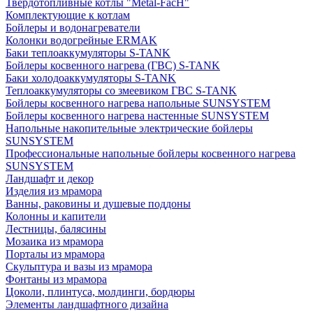
Твердотопливные котлы "Metal-FacH"
Комплектующие к котлам
Бойлеры и водонагреватели
Колонки водогрейные ERMAK
Баки теплоаккумуляторы S-TANK
Бойлеры косвенного нагрева (ГВС) S-TANK
Баки холодоаккумуляторы S-TANK
Теплоаккумуляторы со змеевиком ГВС S-TANK
Бойлеры косвенного нагрева напольные SUNSYSTEM
Бойлеры косвенного нагрева настенные SUNSYSTEM
Напольные накопительные электрические бойлеры
SUNSYSTEM
Профессиональные напольные бойлеры косвенного нагрева
SUNSYSTEM
Ландшафт и декор
Изделия из мрамора
Ванны, раковины и душевые поддоны
Колонны и капители
Лестницы, балясины
Мозаика из мрамора
Порталы из мрамора
Скульптура и вазы из мрамора
Фонтаны из мрамора
Цоколи, плинтуса, молдинги, бордюры
Элементы ландшафтного дизайна