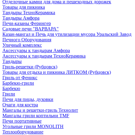
Отделочные камни для дома и пешеходных дорожек
Товары для пикника
Тандыры ТехноКерамика
Тандыры Амфора
Печи-казаны Ферингер
Садовые печи "ВАРВАРА"
Казан-мангал и Печь для утилизации мусора Уральский Завод
Печного Оборудования
Уличный комплекс
Аксессуары к тандырам Амфора
Аксессуары к тандырам ТехноКерамика
Тандыры
Гриль-решетки (Рубцовск)
Товары для отдыха и пикника ЛИТКОМ (Рубцовск)
Гриль от Феникс
Барбекю-грили
Барбекю
Грили
Печи для пицы, духовки
Очаги для костра
Мангалы и решетки-гриль Технолит
Мангалы грили коптильни TMF
Печи портативные
Угольные грили MONOLITH
Теплооборудование