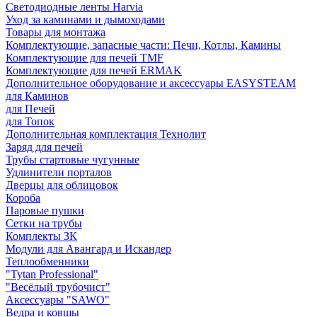
Светодиодные ленты Harvia
Уход за каминами и дымоходами
Товары для монтажа
Комплектующие, запасные части: Печи, Котлы, Камины
Комплектующие для печей TMF
Комплектующие для печей ERMAK
Дополнительное оборудование и аксессуары EASYSTEAM
для Каминов
для Печей
для Топок
Дополнительная комплектация Технолит
Заряд для печей
Трубы стартовые чугунные
Удлинители порталов
Дверцы для облицовок
Короба
Паровые пушки
Сетки на трубы
Комплекты ЗК
Модули для Авангард и Искандер
Теплообменники
"Tytan Professional"
"Весёлый трубочист"
Аксессуары "SAWO"
Ведра и ковшы