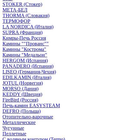
STOKER (Стокер)
МЕТА-БЕЛ
THORMA (Словакия)
ТЕРМОФОР
LA NORDICA (Италия)
SUPRA (Франция)
Кимры-Печь Россия
Камины ""Прованс""
Камины "Кострома"
Камины "Медальон"
HERGOM (Испания)
PANADERO (Испания)
LISEO (Германия-Чехия)
EDILKAMIN (Италия)
JOTUL (Норвегия)
MORSO (Дания)
KEDDY (Швеция)
FireBird (Россия)
Печь-камин EASYSTEAM
DEFRO (Польша)
Отопительно-варочные
Металлические
Чугунные
Пеллетные
С водяным контуром (Termo)