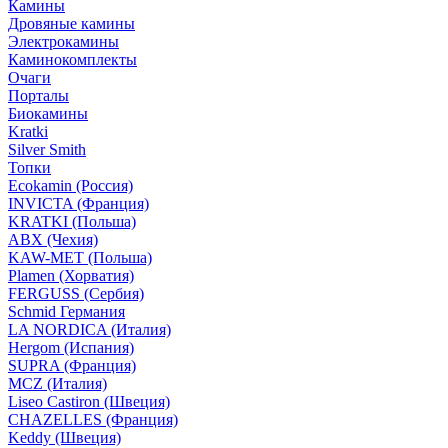
Камины
Дровяные камины
Электрокамины
Каминокомплекты
Очаги
Порталы
Биокамины
Kratki
Silver Smith
Топки
Ecokamin (Россия)
INVICTA (Франция)
KRATKI (Польша)
ABX (Чехия)
KAW-MET (Польша)
Plamen (Хорватия)
FERGUSS (Сербия)
Schmid Германия
LA NORDICA (Италия)
Hergom (Испания)
SUPRA (Франция)
MCZ (Италия)
Liseo Castiron (Швеция)
CHAZELLES (Франция)
Keddy (Швеция)