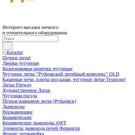
Интернет-магазин печного
и отопительного оборудования
Каталог
Печное литьё
Дверки чугунные
Колосниковые решетки чугунные
Чугунное литье "Рубцовский литейный комплекс" OLD
Казанные печи, плиты под казан, чугунное литье Технолит
Литье Fireway
Художественное Литье
Чугунная посуда
Печное-каминное литье (Рубцовск)
Дымоходы
Нержавеющие
Керамические
Керамические дымоходы AWT
Элементы дымохода печей Ферингер
Феникс нержавейка