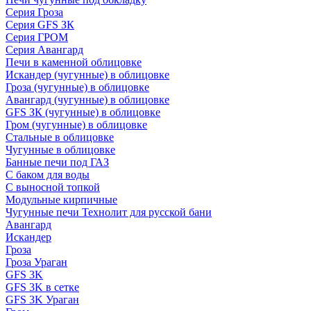
Серия Гроза
Серия GFS ЗК
Серия ГРОМ
Серия Авангард
Печи в каменной облицовке
Искандер (чугунные) в облицовке
Гроза (чугунные) в облицовке
Авангард (чугунные) в облицовке
GFS ЗК (чугунные) в облицовке
Гром (чугунные) в облицовке
Стальные в облицовке
Чугунные в облицовке
Банные печи под ГАЗ
С баком для воды
С выносной топкой
Модульные кирпичные
Чугунные печи Технолит для русской бани
Авангард
Искандер
Гроза
Гроза Ураган
GFS 3K
GFS 3K в сетке
GFS 3K Ураган