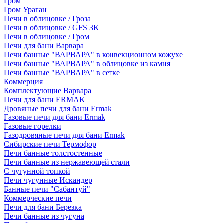
Гром
Гром Ураган
Печи в облицовке / Гроза
Печи в облицовке / GFS 3K
Печи в облицовке / Гром
Печи для бани Варвара
Печи банные "ВАРВАРА" в конвекционном кожухе
Печи банные "ВАРВАРА" в облицовке из камня
Печи банные "ВАРВАРА" в сетке
Коммерция
Комплектующие Варвара
Печи для бани ERMAK
Дровяные печи для бани Ermak
Газовые печи для бани Ermak
Газовые горелки
Газодровяные печи для бани Ermak
Сибирские печи Термофор
Печи банные толстостенные
Печи банные из нержавеющей стали
С чугунной топкой
Печи чугунные Искандер
Банные печи "Сабантуй"
Коммерческие печи
Печи для бани Березка
Печи банные из чугуна