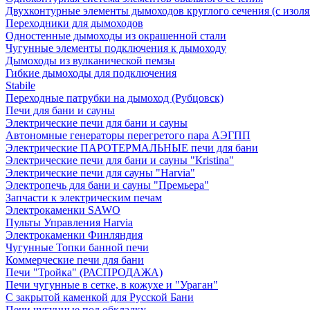
Двухконтурные элементы дымоходов круглого сечения (с изол
Переходники для дымоходов
Одностенные дымоходы из окрашенной стали
Чугунные элементы подключения к дымоходу
Дымоходы из вулканической пемзы
Гибкие дымоходы для подключения
Stabile
Переходные патрубки на дымоход (Рубцовск)
Печи для бани и сауны
Электрические печи для бани и сауны
Автономные генераторы перегретого пара АЭГПП
Электрические ПАРОТЕРМАЛЬНЫЕ печи для бани
Электрические печи для бани и сауны "Кristina"
Электрические печи для сауны "Harvia"
Электропечь для бани и сауны "Премьера"
Запчасти к электрическим печам
Электрокаменки SAWO
Пульты Управления Harvia
Электрокаменки Финляндия
Чугунные Топки банной печи
Коммерческие печи для бани
Печи "Тройка" (РАСПРОДАЖА)
Печи чугунные в сетке, в кожухе и "Ураган"
С закрытой каменкой для Русской Бани
Печи чугунные под обкладку