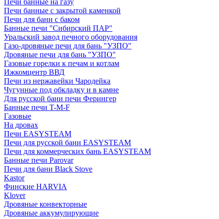
Печи банные на газу
Печи банные с закрытой каменкой
Печи для бани с баком
Банные печи "Сибирский ПАР"
Уральский завод печного оборудования
Газо-дровяные печи для бань "УЗПО"
Дровяные печи для бань "УЗПО"
Газовые горелки к печам и котлам
Ижкомцентр ВВД
Печи из нержавейки Чародейка
Чугунные под обкладку и в камне
Для русской бани печи Ферингер
Банные печи T-M-F
Газовые
На дровах
Печи EASYSTEAM
Печи для русской бани EASYSTEAM
Печи для коммерческих бань EASYSTEAM
Банные печи Parovar
Печи для бани Black Stove
Kastor
Финские HARVIA
Klover
Дровяные конвекторные
Дровяные аккумулирующие