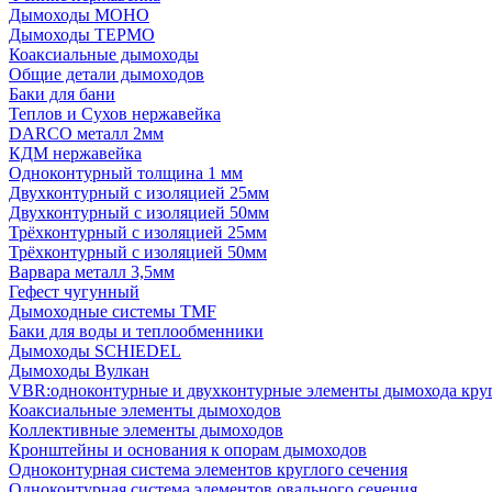
Дымоходы МОНО
Дымоходы ТЕРМО
Коаксиальные дымоходы
Общие детали дымоходов
Баки для бани
Теплов и Сухов нержавейка
DARCO металл 2мм
КДМ нержавейка
Одноконтурный толщина 1 мм
Двухконтурный с изоляцией 25мм
Двухконтурный с изоляцией 50мм
Трёхконтурный с изоляцией 25мм
Трёхконтурный с изоляцией 50мм
Варвара металл 3,5мм
Гефест чугунный
Дымоходные системы TMF
Баки для воды и теплообменники
Дымоходы SCHIEDEL
Дымоходы Вулкан
VBR:одноконтурные и двухконтурные элементы дымохода кру
Коаксиальные элементы дымоходов
Коллективные элементы дымоходов
Кронштейны и основания к опорам дымоходов
Одноконтурная система элементов круглого сечения
Одноконтурная система элементов овального сечения