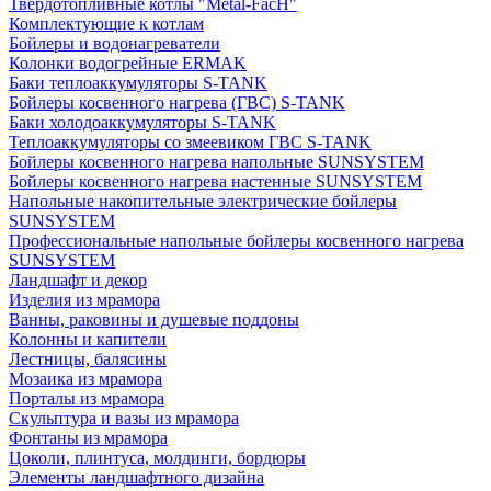
Твердотопливные котлы "Metal-FacH"
Комплектующие к котлам
Бойлеры и водонагреватели
Колонки водогрейные ERMAK
Баки теплоаккумуляторы S-TANK
Бойлеры косвенного нагрева (ГВС) S-TANK
Баки холодоаккумуляторы S-TANK
Теплоаккумуляторы со змеевиком ГВС S-TANK
Бойлеры косвенного нагрева напольные SUNSYSTEM
Бойлеры косвенного нагрева настенные SUNSYSTEM
Напольные накопительные электрические бойлеры
SUNSYSTEM
Профессиональные напольные бойлеры косвенного нагрева
SUNSYSTEM
Ландшафт и декор
Изделия из мрамора
Ванны, раковины и душевые поддоны
Колонны и капители
Лестницы, балясины
Мозаика из мрамора
Порталы из мрамора
Скульптура и вазы из мрамора
Фонтаны из мрамора
Цоколи, плинтуса, молдинги, бордюры
Элементы ландшафтного дизайна