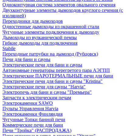
Одноконтурная система элементов овального сечения
Двухконтурные элементы дымоходов круглого сечения (с
изоляцией)
Переходники для дымоходов
Одностенные дымоходы из окрашенной стали
Чугунные элементы подключения к дымоходу
Дымоходы из вулканической пемзы
Гибкие дымоходы для подключения
Stabile
Переходные патрубки на дымоход (Рубцовск)
Печи для бани и сауны
Электрические печи для бани и сауны
Автономные генераторы перегретого пара АЭГПП
Электрические ПАРОТЕРМАЛЬНЫЕ печи для бани
Электрические печи для бани и сауны "Кristina"
Электрические печи для сауны "Harvia"
Электропечь для бани и сауны "Премьера"
Запчасти к электрическим печам
Электрокаменки SAWO
Пульты Управления Harvia
Электрокаменки Финляндия
Чугунные Топки банной печи
Коммерческие печи для бани
Печи "Тройка" (РАСПРОДАЖА)
Печи чугунные в сетке, в кожухе и "Ураган"