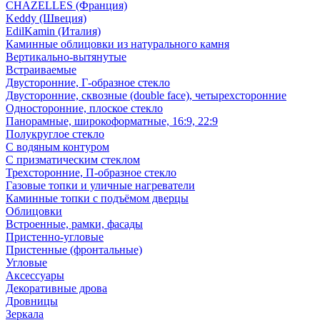
CHAZELLES (Франция)
Keddy (Швеция)
EdilKamin (Италия)
Каминные облицовки из натурального камня
Вертикально-вытянутые
Встраиваемые
Двусторонние, Г-образное стекло
Двусторонние, сквозные (double face), четырехсторонние
Односторонние, плоское стекло
Панорамные, широкоформатные, 16:9, 22:9
Полукруглое стекло
С водяным контуром
С призматическим стеклом
Трехсторонние, П-образное стекло
Газовые топки и уличные нагреватели
Каминные топки с подъёмом дверцы
Облицовки
Встроенные, рамки, фасады
Пристенно-угловые
Пристенные (фронтальные)
Угловые
Аксессуары
Декоративные дрова
Дровницы
Зеркала