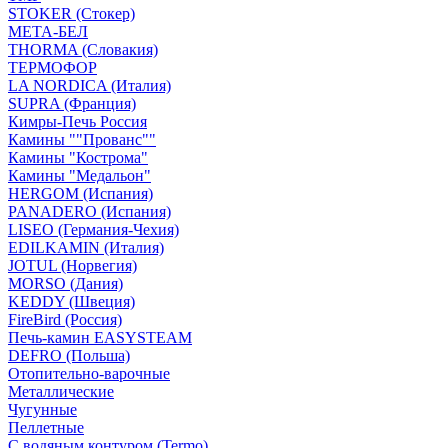
STOKER (Стокер)
МЕТА-БЕЛ
THORMA (Словакия)
ТЕРМОФОР
LA NORDICA (Италия)
SUPRA (Франция)
Кимры-Печь Россия
Камины ""Прованс""
Камины "Кострома"
Камины "Медальон"
HERGOM (Испания)
PANADERO (Испания)
LISEO (Германия-Чехия)
EDILKAMIN (Италия)
JOTUL (Норвегия)
MORSO (Дания)
KEDDY (Швеция)
FireBird (Россия)
Печь-камин EASYSTEAM
DEFRO (Польша)
Отопительно-варочные
Металлические
Чугунные
Пеллетные
С водяным контуром (Termo)