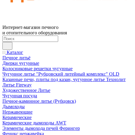
Интернет-магазин печного
и отопительного оборудования
Каталог
Печное литьё
Дверки чугунные
Колосниковые решетки чугунные
Чугунное литье "Рубцовский литейный комплекс" OLD
Казанные печи, плиты под казан, чугунное литье Технолит
Литье Fireway
Художественное Литье
Чугунная посуда
Печное-каминное литье (Рубцовск)
Дымоходы
Нержавеющие
Керамические
Керамические дымоходы AWT
Элементы дымохода печей Ферингер
Феникс нержавейка