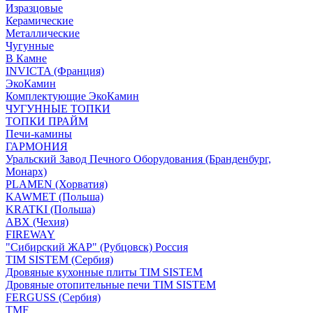
Изразцовые
Керамические
Металлические
Чугунные
В Камне
INVICTA (Франция)
ЭкоКамин
Комплектующие ЭкоКамин
ЧУГУННЫЕ ТОПКИ
ТОПКИ ПРАЙМ
Печи-камины
ГАРМОНИЯ
Уральский Завод Печного Оборудования (Бранденбург,
Монарх)
PLAMEN (Хорватия)
KAWMET (Польша)
KRATKI (Польша)
ABX (Чехия)
FIREWAY
"Сибирский ЖАР" (Рубцовск) Россия
TIM SISTEM (Сербия)
Дровяные кухонные плиты TIM SISTEM
Дровяные отопительные печи TIM SISTEM
FERGUSS (Сербия)
TMF