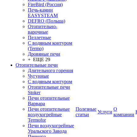
FireBird (Россия)
Печь-камин
EASYSTEAM
DEFRO (Польша)
Отопительно-
варочные
Пеллетные
С водяным контуром
(Termo)
Дровяные печи
+ ЕЩЕ 29
Отопительные печи
Длительного горения
Чугунные
C водяным контуром
Отопительные печи
Stoker
Печи отопительные
Варвара
Печи отопительные
Полезные
О
Услуги
воздухогрейные
статьи
компании
Termofor
Печи воздухогрейные
Уральского Завода
Печного