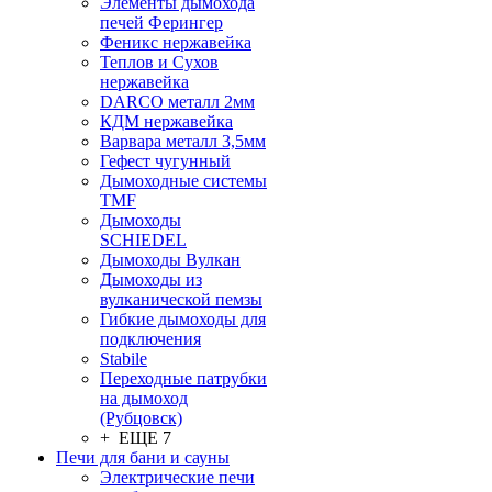
Элементы дымохода
печей Ферингер
Феникс нержавейка
Теплов и Сухов
нержавейка
DARCO металл 2мм
КДМ нержавейка
Варвара металл 3,5мм
Гефест чугунный
Дымоходные системы
TMF
Дымоходы
SCHIEDEL
Дымоходы Вулкан
Дымоходы из
вулканической пемзы
Гибкие дымоходы для
подключения
Stabile
Переходные патрубки
на дымоход
(Рубцовск)
+ ЕЩЕ 7
Печи для бани и сауны
Электрические печи