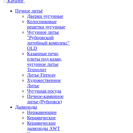
Каталог
Печное литьё
Дверки чугунные
Колосниковые
решетки чугунные
Чугунное литье
"Рубцовский
литейный комплекс"
OLD
Казанные печи,
плиты под казан,
чугунное литье
Технолит
Литье Fireway
Художественное
Литье
Чугунная посуда
Печное-каминное
литье (Рубцовск)
Дымоходы
Нержавеющие
Керамические
Керамические
дымоходы AWT