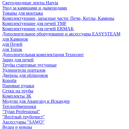
Светодиодные ленты Harvia
Уход за каминами и дымоходами
Товары для монтажа
Комплектующие, запасные части: Печи, Котлы, Камины
Комплектующие для печей TMF
Комплектующие для печей ERMAK
Дополнительное оборудование и аксессуары EASYSTEAM
для Каминов
для Печей
для Топок
Дополнительная комплектация Технолит
Заряд для печей
Трубы стартовые чугунные
Удлинители порталов
Дверцы для облицовок
Короба
Паровые пушки
Сетки на трубы
Комплекты ЗК
Модули для Авангард и Искандер
Теплообменники
"Tytan Professional"
"Весёлый трубочист"
Аксессуары "SAWO"
Ведра и ковшы