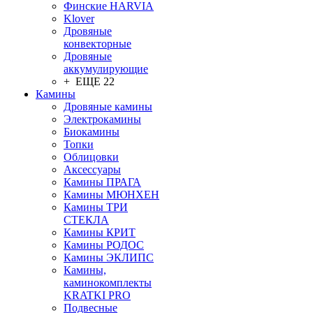
Финские HARVIA
Klover
Дровяные
конвекторные
Дровяные
аккумулирующие
+ ЕЩЕ 22
Камины
Дровяные камины
Электрокамины
Биокамины
Топки
Облицовки
Аксессуары
Камины ПРАГА
Камины МЮНХЕН
Камины ТРИ
СТЕКЛА
Камины КРИТ
Камины РОДОС
Камины ЭКЛИПС
Камины,
каминокомплекты
KRATKI PRO
Подвесные