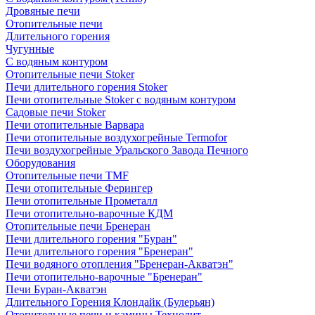
Дровяные печи
Отопительные печи
Длительного горения
Чугунные
C водяным контуром
Отопительные печи Stoker
Печи длительного горения Stoker
Печи отопительные Stoker с водяным контуром
Садовые печи Stoker
Печи отопительные Варвара
Печи отопительные воздухогрейные Termofor
Печи воздухогрейные Уральского Завода Печного
Оборудования
Отопительные печи TMF
Печи отопительные Ферингер
Печи отопительные Прометалл
Печи отопительно-варочные КДМ
Отопительные печи Бренеран
Печи длительного горения "Буран"
Печи длительного горения "Бренеран"
Печи водяного отопления "Бренеран-Акватэн"
Печи отопительно-варочные "Бренеран"
Печи Буран-Акватэн
Длительного Горения Клондайк (Булерьян)
Отопительные печи и камины Технолит