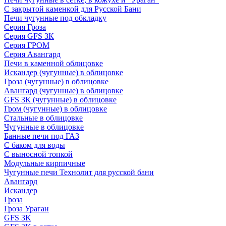
С закрытой каменкой для Русской Бани
Печи чугунные под обкладку
Серия Гроза
Серия GFS ЗК
Серия ГРОМ
Серия Авангард
Печи в каменной облицовке
Искандер (чугунные) в облицовке
Гроза (чугунные) в облицовке
Авангард (чугунные) в облицовке
GFS ЗК (чугунные) в облицовке
Гром (чугунные) в облицовке
Стальные в облицовке
Чугунные в облицовке
Банные печи под ГАЗ
С баком для воды
С выносной топкой
Модульные кирпичные
Чугунные печи Технолит для русской бани
Авангард
Искандер
Гроза
Гроза Ураган
GFS 3K