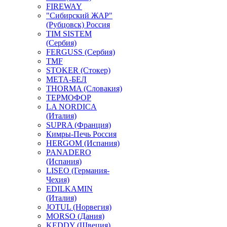
FIREWAY
"Сибирский ЖАР"
(Рубцовск) Россия
TIM SISTEM
(Сербия)
FERGUSS (Сербия)
TMF
STOKER (Стокер)
МЕТА-БЕЛ
THORMA (Словакия)
ТЕРМОФОР
LA NORDICA
(Италия)
SUPRA (Франция)
Кимры-Печь Россия
HERGOM (Испания)
PANADERO
(Испания)
LISEO (Германия-
Чехия)
EDILKAMIN
(Италия)
JOTUL (Норвегия)
MORSO (Дания)
KEDDY (Швеция)