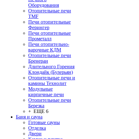
Оборудования
Отопительные печи
TMF
Печи отопительные
Ферингер
Печи отопительные
Прометалл
Печи отопительно-
варочные КДМ
Отопительные печи
Бренеран
Длительного Горения
Клондайк (Булерьян)
Отопительные печи и
камины Технолит
Модульные
кирпичные печи
Отопительные печи
Березка
+ ЕЩЕ 6
Баня и сауна
Готовые сауны
Отделка
Двери