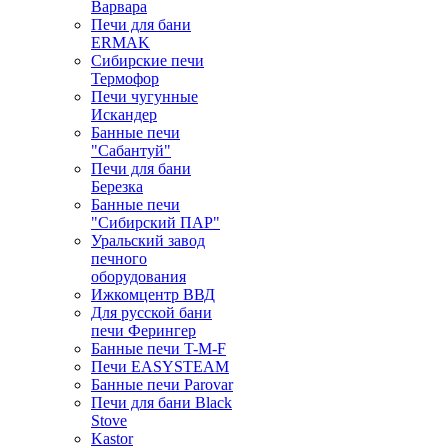
Варвара
Печи для бани
ERMAK
Сибирские печи
Термофор
Печи чугунные
Искандер
Банные печи
"Сабантуй"
Печи для бани
Березка
Банные печи
"Сибирский ПАР"
Уральский завод
печного
оборудования
Ижкомцентр ВВД
Для русской бани
печи Ферингер
Банные печи T-M-F
Печи EASYSTEAM
Банные печи Parovar
Печи для бани Black
Stove
Kastor