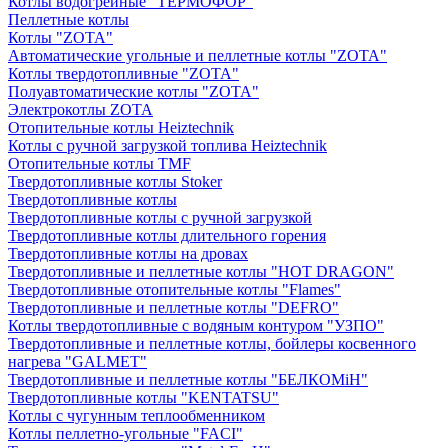
Котлы водогрейные "ТЕРМОФОР"
Пеллетные котлы
Котлы "ZOTA"
Автоматические угольные и пеллетные котлы "ZOTA"
Котлы твердотопливные "ZOTA"
Полуавтоматические котлы "ZOTA"
Электрокотлы ZOTA
Отопительные котлы Heiztechnik
Котлы с ручной загрузкой топлива Heiztechnik
Отопительные котлы TMF
Твердотопливные котлы Stoker
Твердотопливные котлы
Твердотопливные котлы с ручной загрузкой
Твердотопливные котлы длительного горения
Твердотопливные котлы на дровах
Твердотопливные и пеллетные котлы "HOT DRAGON"
Твердотопливные отопительные котлы "Flames"
Твердотопливные и пеллетные котлы "DEFRO"
Котлы твердотопливные с водяным контуром "УЗПО"
Твердотопливные и пеллетные котлы, бойлеры косвенного
нагрева "GALMET"
Твердотопливные и пеллетные котлы "БЕЛКОМiН"
Твердотопливные котлы "KENTATSU"
Котлы с чугунным теплообменником
Котлы пеллетно-угольные "FACI"