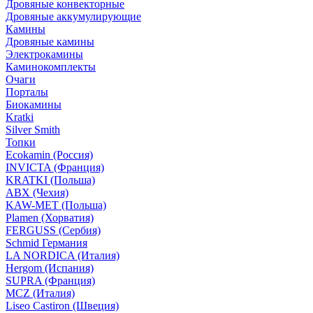
Дровяные конвекторные
Дровяные аккумулирующие
Камины
Дровяные камины
Электрокамины
Каминокомплекты
Очаги
Порталы
Биокамины
Kratki
Silver Smith
Топки
Ecokamin (Россия)
INVICTA (Франция)
KRATKI (Польша)
ABX (Чехия)
KAW-MET (Польша)
Plamen (Хорватия)
FERGUSS (Сербия)
Schmid Германия
LA NORDICA (Италия)
Hergom (Испания)
SUPRA (Франция)
MCZ (Италия)
Liseo Castiron (Швеция)