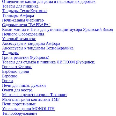
Отделочные камни для дома и пешеходных дорожек
Товары для пикника
Тандыры ТехноКерамика
Тандыры Амфора
Печи-казаны Ферингер
Садовые печи "ВАРВАРА"
Казан-мангал и Печь для утилизации мусора Уральский Завод
Печного Оборудования
Уличный комплекс
Аксессуары к тандырам Амфора
Аксессуары к тандырам ТехноКерамика
Тандыры
Гриль-решетки (Рубцовск)
Товары для отдыха и пикника ЛИТКОМ (Рубцовск)
Гриль от Феникс
Барбекю-грили
Барбекю
Грили
Печи для пицы, духовки
Очаги для костра
Мангалы и решетки-гриль Технолит
Мангалы грили коптильни TMF
Печи портативные
Угольные грили MONOLITH
Теплооборудование