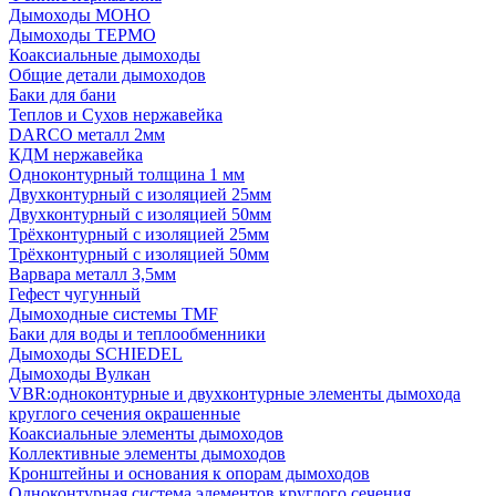
Дымоходы МОНО
Дымоходы ТЕРМО
Коаксиальные дымоходы
Общие детали дымоходов
Баки для бани
Теплов и Сухов нержавейка
DARCO металл 2мм
КДМ нержавейка
Одноконтурный толщина 1 мм
Двухконтурный с изоляцией 25мм
Двухконтурный с изоляцией 50мм
Трёхконтурный с изоляцией 25мм
Трёхконтурный с изоляцией 50мм
Варвара металл 3,5мм
Гефест чугунный
Дымоходные системы TMF
Баки для воды и теплообменники
Дымоходы SCHIEDEL
Дымоходы Вулкан
VBR:одноконтурные и двухконтурные элементы дымохода
круглого сечения окрашенные
Коаксиальные элементы дымоходов
Коллективные элементы дымоходов
Кронштейны и основания к опорам дымоходов
Одноконтурная система элементов круглого сечения