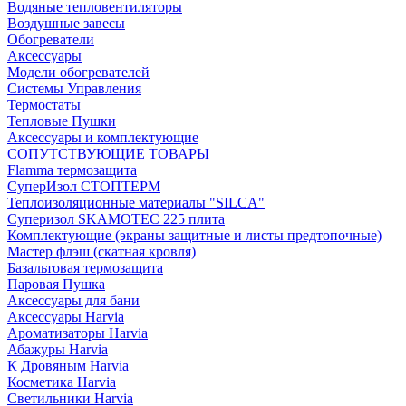
Водяные тепловентиляторы
Воздушные завесы
Обогреватели
Аксессуары
Модели обогревателей
Системы Управления
Термостаты
Тепловые Пушки
Аксессуары и комплектующие
СОПУТСТВУЮЩИЕ ТОВАРЫ
Flamma термозащита
СуперИзол СТОПТЕРМ
Теплоизоляционные материалы "SILCA"
Суперизол SKAMOTEC 225 плита
Комплектующие (экраны защитные и листы предтопочные)
Мастер флэш (скатная кровля)
Базальтовая термозащита
Паровая Пушка
Аксессуары для бани
Аксессуары Harvia
Ароматизаторы Harvia
Абажуры Harvia
К Дровяным Harvia
Косметика Harvia
Светильники Harvia