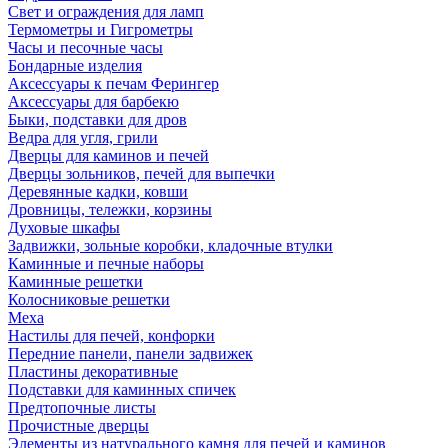
Свет и ограждения для ламп
Термометры и Гигрометры
Часы и песочные часы
Бондарные изделия
Аксессуары к печам Ферингер
Аксессуары для барбекю
Быки, подставки для дров
Ведра для угля, грили
Дверцы для каминов и печей
Дверцы зольников, печей для выпечки
Деревянные кадки, ковши
Дровницы, тележки, корзины
Духовые шкафы
Задвижки, зольные коробки, кладочные втулки
Каминные и печные наборы
Каминные решетки
Колосниковые решетки
Меха
Настилы для печей, конфорки
Передние панели, панели задвижек
Пластины декоративные
Подставки для каминных спичек
Предтопочные листы
Прочистные дверцы
Элементы из натурального камня для печей и каминов