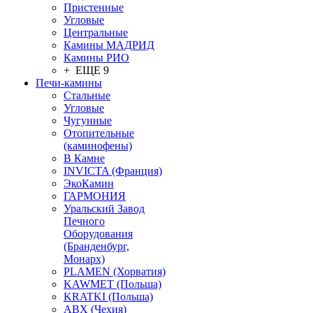
Пристенные
Угловые
Центральные
Камины МАДРИД
Камины РИО
+ ЕЩЕ 9
Печи-камины
Стальные
Угловые
Чугунные
Отопительные
(каминофены)
В Камне
INVICTA (Франция)
ЭкоКамин
ГАРМОНИЯ
Уральский Завод
Печного
Оборудования
(Бранденбург,
Монарх)
PLAMEN (Хорватия)
KAWMET (Польша)
KRATKI (Польша)
ABX (Чехия)