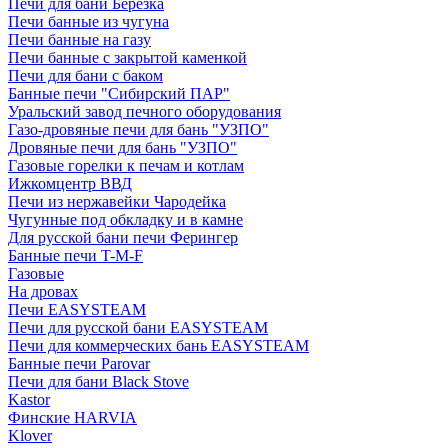
Печи для бани Березка
Печи банные из чугуна
Печи банные на газу
Печи банные с закрытой каменкой
Печи для бани с баком
Банные печи "Сибирский ПАР"
Уральский завод печного оборудования
Газо-дровяные печи для бань "УЗПО"
Дровяные печи для бань "УЗПО"
Газовые горелки к печам и котлам
Ижкомцентр ВВД
Печи из нержавейки Чародейка
Чугунные под обкладку и в камне
Для русской бани печи Ферингер
Банные печи T-M-F
Газовые
На дровах
Печи EASYSTEAM
Печи для русской бани EASYSTEAM
Печи для коммерческих бань EASYSTEAM
Банные печи Parovar
Печи для бани Black Stove
Kastor
Финские HARVIA
Klover