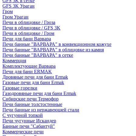
GFS 3K в сетке
GFS 3K Ураган
Гром
Гром Ураган
Печи в облицовке / Гроза
Печи в облицовке / GFS 3K
Печи в облицовке / Гром
Печи для бани Варвара
Печи банные "ВАРВАРА" в конвекционном кожухе
Печи банные "ВАРВАРА" в облицовке из камня
Печи банные "ВАРВАРА" в сетке
Коммерция
Комплектующие Варвара
Печи для бани ERMAK
Дровяные печи для бани Ermak
Газовые печи для бани Ermak
Газовые горелки
Газодровяные печи для бани Ermak
Сибирские печи Термофор
Печи банные толстостенные
Печи банные из нержавеющей стали
С чугунной топкой
Печи чугунные Искандер
Банные печи "Сабантуй"
Коммерческие печи