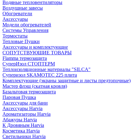
Водяные тепловентиляторы
Воздушные завесы
Обогреватели
Аксессуары
Модели обогревателей
Системы Управления
Термостаты
Тепловые Пушки
Аксессуары и комплектующие
СОПУТСТВУЮЩИЕ ТОВАРЫ
Flamma термозащита
СуперИзол СТОПТЕРМ
Теплоизоляционные материалы "SILCA"
Суперизол SKAMOTEC 225 плита
Комплектующие (экраны защитные и листы предтопочные)
Мастер флэш (скатная кровля)
Базальтовая термозащита
Паровая Пушка
Аксессуары для бани
Аксессуары Harvia
Ароматизаторы Harvia
Абажуры Harvia
К Дровяным Harvia
Косметика Harvia
Светильники Harvia