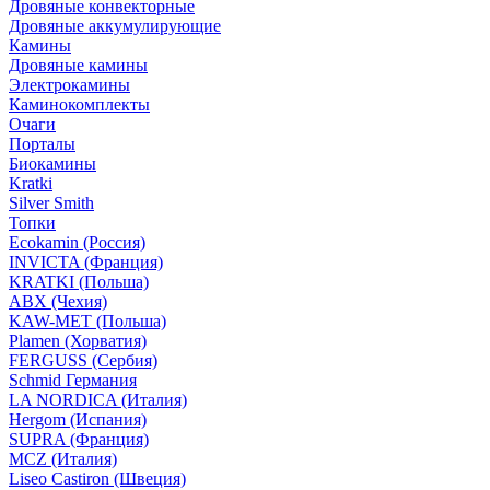
Дровяные конвекторные
Дровяные аккумулирующие
Камины
Дровяные камины
Электрокамины
Каминокомплекты
Очаги
Порталы
Биокамины
Kratki
Silver Smith
Топки
Ecokamin (Россия)
INVICTA (Франция)
KRATKI (Польша)
ABX (Чехия)
KAW-MET (Польша)
Plamen (Хорватия)
FERGUSS (Сербия)
Schmid Германия
LA NORDICA (Италия)
Hergom (Испания)
SUPRA (Франция)
MCZ (Италия)
Liseo Castiron (Швеция)