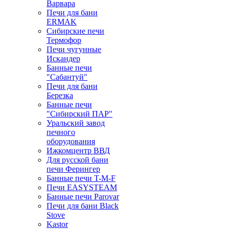
Варвара
Печи для бани
ERMAK
Сибирские печи
Термофор
Печи чугунные
Искандер
Банные печи
"Сабантуй"
Печи для бани
Березка
Банные печи
"Сибирский ПАР"
Уральский завод
печного
оборудования
Ижкомцентр ВВД
Для русской бани
печи Ферингер
Банные печи T-M-F
Печи EASYSTEAM
Банные печи Parovar
Печи для бани Black
Stove
Kastor