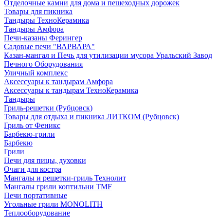
Отделочные камни для дома и пешеходных дорожек
Товары для пикника
Тандыры ТехноКерамика
Тандыры Амфора
Печи-казаны Ферингер
Садовые печи "ВАРВАРА"
Казан-мангал и Печь для утилизации мусора Уральский Завод
Печного Оборудования
Уличный комплекс
Аксессуары к тандырам Амфора
Аксессуары к тандырам ТехноКерамика
Тандыры
Гриль-решетки (Рубцовск)
Товары для отдыха и пикника ЛИТКОМ (Рубцовск)
Гриль от Феникс
Барбекю-грили
Барбекю
Грили
Печи для пицы, духовки
Очаги для костра
Мангалы и решетки-гриль Технолит
Мангалы грили коптильни TMF
Печи портативные
Угольные грили MONOLITH
Теплооборудование