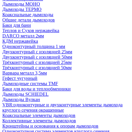
Дымоходы МОНО
Дымоходы ТЕРМО
Коаксиальные дымоходы
Общие детали дымоходов
Баки для бани
Теплов и Сухов нержавейка
DARCO металл 2мм
КДМ нержавейка
Одноконтурный толщина 1 мм
Двухконтурный с изоляцией 25мм
Двухконтурный с изоляцией 50мм
Трёхконтурный с изоляцией 25мм
Трёхконтурный с изоляцией 50мм
Варвара металл 3,5мм
Гефест чугунный
Дымоходные системы TMF
Баки для воды и теплообменники
Дымоходы SCHIEDEL
Дымоходы Вулкан
VBR:одноконтурные и двухконтурные элементы дымохода
круглого сечения окрашенные
Коаксиальные элементы дымоходов
Коллективные элементы дымоходов
Кронштейны и основания к опорам дымоходов
Одноконтурная система элементов круглого сечения