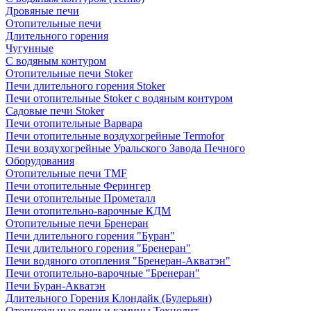
Дровяные печи
Отопительные печи
Длительного горения
Чугунные
C водяным контуром
Отопительные печи Stoker
Печи длительного горения Stoker
Печи отопительные Stoker с водяным контуром
Садовые печи Stoker
Печи отопительные Варвара
Печи отопительные воздухогрейные Termofor
Печи воздухогрейные Уральского Завода Печного
Оборудования
Отопительные печи TMF
Печи отопительные Ферингер
Печи отопительные Прометалл
Печи отопительно-варочные КДМ
Отопительные печи Бренеран
Печи длительного горения "Буран"
Печи длительного горения "Бренеран"
Печи водяного отопления "Бренеран-Акватэн"
Печи отопительно-варочные "Бренеран"
Печи Буран-Акватэн
Длительного Горения Клондайк (Булерьян)
Отопительные печи и камины Технолит