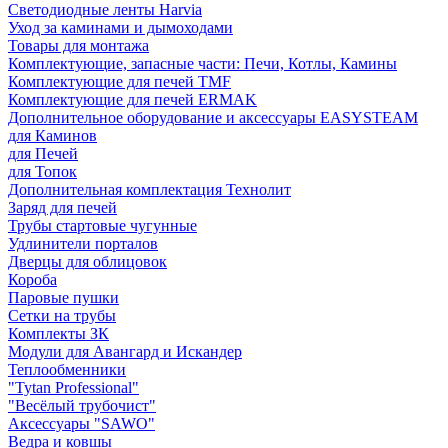
Светодиодные ленты Harvia
Уход за каминами и дымоходами
Товары для монтажа
Комплектующие, запасные части: Печи, Котлы, Камины
Комплектующие для печей TMF
Комплектующие для печей ERMAK
Дополнительное оборудование и аксессуары EASYSTEAM
для Каминов
для Печей
для Топок
Дополнительная комплектация Технолит
Заряд для печей
Трубы стартовые чугунные
Удлинители порталов
Дверцы для облицовок
Короба
Паровые пушки
Сетки на трубы
Комплекты ЗК
Модули для Авангард и Искандер
Теплообменники
"Tytan Professional"
"Весёлый трубочист"
Аксессуары "SAWO"
Ведра и ковшы