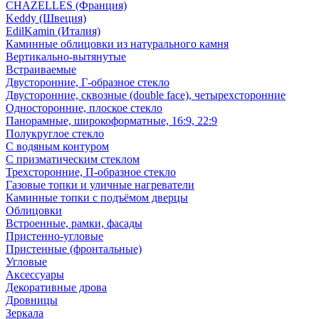
CHAZELLES (Франция)
Keddy (Швеция)
EdilKamin (Италия)
Каминные облицовки из натурального камня
Вертикально-вытянутые
Встраиваемые
Двусторонние, Г-образное стекло
Двусторонние, сквозные (double face), четырехсторонние
Односторонние, плоское стекло
Панорамные, широкоформатные, 16:9, 22:9
Полукруглое стекло
С водяным контуром
С призматическим стеклом
Трехсторонние, П-образное стекло
Газовые топки и уличные нагреватели
Каминные топки с подъёмом дверцы
Облицовки
Встроенные, рамки, фасады
Пристенно-угловые
Пристенные (фронтальные)
Угловые
Аксессуары
Декоративные дрова
Дровницы
Зеркала