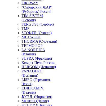
FIREWAY
"Сибирский ЖАР"
(Рубцовск) Россия
TIM SISTEM
(Сербия)
FERGUSS (Сербия)
TMF
STOKER (Стокер)
МЕТА-БЕЛ
THORMA (Словакия)
ТЕРМОФОР
LA NORDICA
(Италия)
SUPRA (Франция)
Кимры-Печь Россия
HERGOM (Испания)
PANADERO
(Испания)
LISEO (Германия-
Чехия)
EDILKAMIN
(Италия)
JOTUL (Норвегия)
MORSO (Дания)
KEDDY (Швеция)