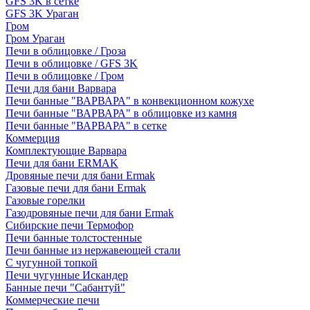
GFS 3K в сетке
GFS 3K Ураган
Гром
Гром Ураган
Печи в облицовке / Гроза
Печи в облицовке / GFS 3K
Печи в облицовке / Гром
Печи для бани Варвара
Печи банные "ВАРВАРА" в конвекционном кожухе
Печи банные "ВАРВАРА" в облицовке из камня
Печи банные "ВАРВАРА" в сетке
Коммерция
Комплектующие Варвара
Печи для бани ERMAK
Дровяные печи для бани Ermak
Газовые печи для бани Ermak
Газовые горелки
Газодровяные печи для бани Ermak
Сибирские печи Термофор
Печи банные толстостенные
Печи банные из нержавеющей стали
С чугунной топкой
Печи чугунные Искандер
Банные печи "Сабантуй"
Коммерческие печи