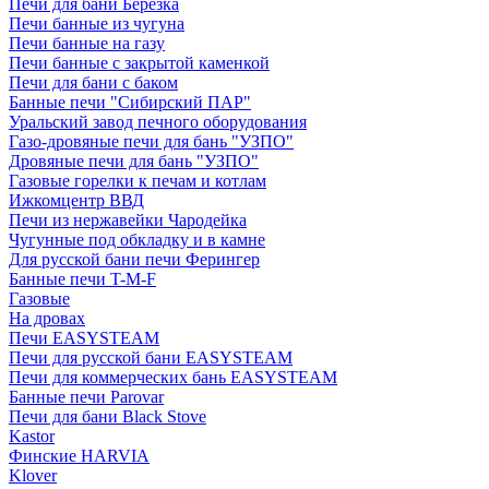
Печи для бани Березка
Печи банные из чугуна
Печи банные на газу
Печи банные с закрытой каменкой
Печи для бани с баком
Банные печи "Сибирский ПАР"
Уральский завод печного оборудования
Газо-дровяные печи для бань "УЗПО"
Дровяные печи для бань "УЗПО"
Газовые горелки к печам и котлам
Ижкомцентр ВВД
Печи из нержавейки Чародейка
Чугунные под обкладку и в камне
Для русской бани печи Ферингер
Банные печи T-M-F
Газовые
На дровах
Печи EASYSTEAM
Печи для русской бани EASYSTEAM
Печи для коммерческих бань EASYSTEAM
Банные печи Parovar
Печи для бани Black Stove
Kastor
Финские HARVIA
Klover