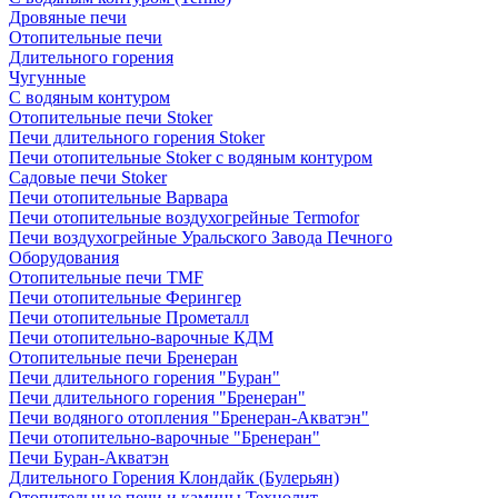
Дровяные печи
Отопительные печи
Длительного горения
Чугунные
C водяным контуром
Отопительные печи Stoker
Печи длительного горения Stoker
Печи отопительные Stoker с водяным контуром
Садовые печи Stoker
Печи отопительные Варвара
Печи отопительные воздухогрейные Termofor
Печи воздухогрейные Уральского Завода Печного
Оборудования
Отопительные печи TMF
Печи отопительные Ферингер
Печи отопительные Прометалл
Печи отопительно-варочные КДМ
Отопительные печи Бренеран
Печи длительного горения "Буран"
Печи длительного горения "Бренеран"
Печи водяного отопления "Бренеран-Акватэн"
Печи отопительно-варочные "Бренеран"
Печи Буран-Акватэн
Длительного Горения Клондайк (Булерьян)
Отопительные печи и камины Технолит