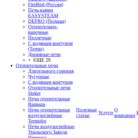
FireBird (Россия)
Печь-камин
EASYSTEAM
DEFRO (Польша)
Отопительно-
варочные
Пеллетные
С водяным контуром
(Termo)
Дровяные печи
+ ЕЩЕ 29
Отопительные печи
Длительного горения
Чугунные
C водяным контуром
Отопительные печи
Stoker
Печи отопительные
Варвара
Печи отопительные
Полезные
О
Услуги
воздухогрейные
статьи
компании
Termofor
Печи воздухогрейные
Уральского Завода
Печного