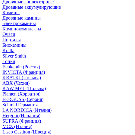
Дровяные конвекторные
Дровяные аккумулирующие
Камины
Дровяные камины
Электрокамины
Каминокомплекты
Очаги
Порталы
Биокамины
Kratki
Silver Smith
Топки
Ecokamin (Россия)
INVICTA (Франция)
KRATKI (Польша)
ABX (Чехия)
KAW-MET (Польша)
Plamen (Хорватия)
FERGUSS (Сербия)
Schmid Германия
LA NORDICA (Италия)
Hergom (Испания)
SUPRA (Франция)
MCZ (Италия)
Liseo Castiron (Швеция)