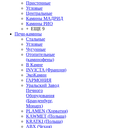
Пристенные
Угловые
Центральные
Камины МАДРИД
Камины РИО
+ ЕЩЕ 9
Печи-камины
Стальные
Угловые
Чугунные
Отопительные
(каминофены)
В Камне
INVICTA (Франция)
ЭкоКамин
ГАРМОНИЯ
Уральский Завод
Печного
Оборудования
(Бранденбург,
Монарх)
PLAMEN (Хорватия)
KAWMET (Польша)
KRATKI (Польша)
ABX (Чехия)