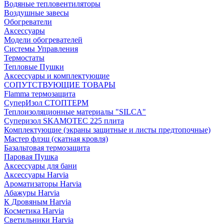
Водяные тепловентиляторы
Воздушные завесы
Обогреватели
Аксессуары
Модели обогревателей
Системы Управления
Термостаты
Тепловые Пушки
Аксессуары и комплектующие
СОПУТСТВУЮЩИЕ ТОВАРЫ
Flamma термозащита
СуперИзол СТОПТЕРМ
Теплоизоляционные материалы "SILCA"
Суперизол SKAMOTEC 225 плита
Комплектующие (экраны защитные и листы предтопочные)
Мастер флэш (скатная кровля)
Базальтовая термозащита
Паровая Пушка
Аксессуары для бани
Аксессуары Harvia
Ароматизаторы Harvia
Абажуры Harvia
К Дровяным Harvia
Косметика Harvia
Светильники Harvia