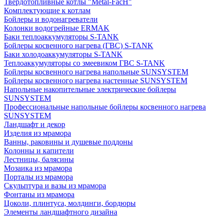
Твердотопливные котлы "Metal-FacH"
Комплектующие к котлам
Бойлеры и водонагреватели
Колонки водогрейные ERMAK
Баки теплоаккумуляторы S-TANK
Бойлеры косвенного нагрева (ГВС) S-TANK
Баки холодоаккумуляторы S-TANK
Теплоаккумуляторы со змеевиком ГВС S-TANK
Бойлеры косвенного нагрева напольные SUNSYSTEM
Бойлеры косвенного нагрева настенные SUNSYSTEM
Напольные накопительные электрические бойлеры
SUNSYSTEM
Профессиональные напольные бойлеры косвенного нагрева
SUNSYSTEM
Ландшафт и декор
Изделия из мрамора
Ванны, раковины и душевые поддоны
Колонны и капители
Лестницы, балясины
Мозаика из мрамора
Порталы из мрамора
Скульптура и вазы из мрамора
Фонтаны из мрамора
Цоколи, плинтуса, молдинги, бордюры
Элементы ландшафтного дизайна