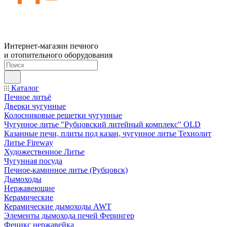
Интернет-магазин печного
и отопительного оборудования
Каталог
Печное литьё
Дверки чугунные
Колосниковые решетки чугунные
Чугунное литье "Рубцовский литейный комплекс" OLD
Казанные печи, плиты под казан, чугунное литье Технолит
Литье Fireway
Художественное Литье
Чугунная посуда
Печное-каминное литье (Рубцовск)
Дымоходы
Нержавеющие
Керамические
Керамические дымоходы AWT
Элементы дымохода печей Ферингер
Феникс нержавейка