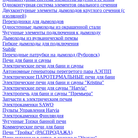
Одноконтурная система элементов овального сечения
Двухконтурные элементы дымоходов круглого сечения (с
изоляцией)
Переходники для дымоходов
Одностенные дымоходы из окрашенной стали
Чугунные элементы подключения к дымоходу
Дымоходы из вулканической пемзы
Гибкие дымоходы для подключения
Stabile
Переходные патрубки на дымоход (Рубцовск)
Печи для бани и сауны
Электрические печи для бани и сауны
Автономные генераторы перегретого пара АЭГПП
Электрические ПАРОТЕРМАЛЬНЫЕ печи для бани
Электрические печи для бани и сауны "Кristina"
Электрические печи для сауны "Harvia"
Электропечь для бани и сауны "Премьера"
Запчасти к электрическим печам
Электрокаменки SAWO
Пульты Управления Harvia
Электрокаменки Финляндия
Чугунные Топки банной печи
Коммерческие печи для бани
Печи "Тройка" (РАСПРОДАЖА)
Печи чугунные в сетке, в кожухе и "Ураган"