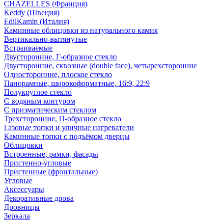
CHAZELLES (Франция)
Keddy (Швеция)
EdilKamin (Италия)
Каминные облицовки из натурального камня
Вертикально-вытянутые
Встраиваемые
Двусторонние, Г-образное стекло
Двусторонние, сквозные (double face), четырехсторонние
Односторонние, плоское стекло
Панорамные, широкоформатные, 16:9, 22:9
Полукруглое стекло
С водяным контуром
С призматическим стеклом
Трехсторонние, П-образное стекло
Газовые топки и уличные нагреватели
Каминные топки с подъёмом дверцы
Облицовки
Встроенные, рамки, фасады
Пристенно-угловые
Пристенные (фронтальные)
Угловые
Аксессуары
Декоративные дрова
Дровницы
Зеркала