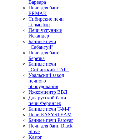
Варвара
Печи для бани
ERMAK
Сибирские печи
Термофор
Печи чугунные
Искандер
Банные печи
"Сабантуй"
Печи для бани
Березка
Банные печи
"Сибирский ПАР"
Уральский завод
печного
оборудования
Ижкомцентр ВВД
Для русской бани
печи Ферингер
Банные печи T-M-F
Печи EASYSTEAM
Банные печи Parovar
Печи для бани Black
Stove
Kastor