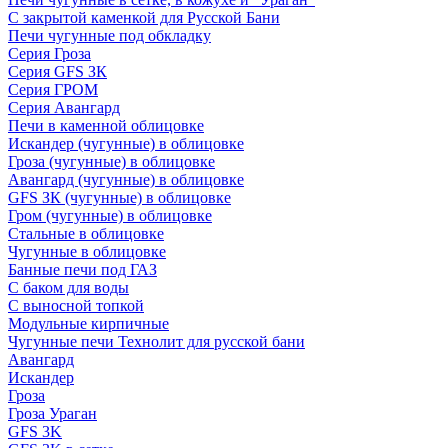
С закрытой каменкой для Русской Бани
Печи чугунные под обкладку
Серия Гроза
Серия GFS ЗК
Серия ГРОМ
Серия Авангард
Печи в каменной облицовке
Искандер (чугунные) в облицовке
Гроза (чугунные) в облицовке
Авангард (чугунные) в облицовке
GFS ЗК (чугунные) в облицовке
Гром (чугунные) в облицовке
Стальные в облицовке
Чугунные в облицовке
Банные печи под ГАЗ
С баком для воды
С выносной топкой
Модульные кирпичные
Чугунные печи Технолит для русской бани
Авангард
Искандер
Гроза
Гроза Ураган
GFS 3K