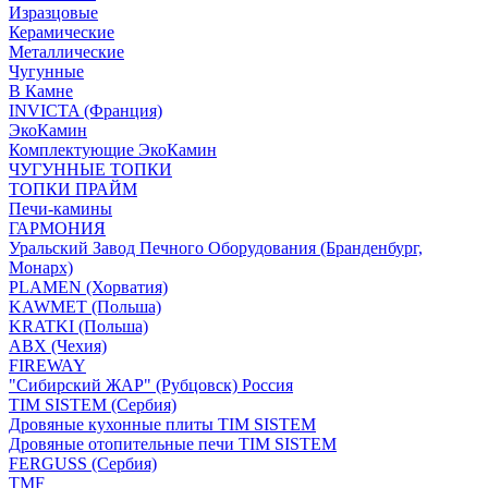
Изразцовые
Керамические
Металлические
Чугунные
В Камне
INVICTA (Франция)
ЭкоКамин
Комплектующие ЭкоКамин
ЧУГУННЫЕ ТОПКИ
ТОПКИ ПРАЙМ
Печи-камины
ГАРМОНИЯ
Уральский Завод Печного Оборудования (Бранденбург,
Монарх)
PLAMEN (Хорватия)
KAWMET (Польша)
KRATKI (Польша)
ABX (Чехия)
FIREWAY
"Сибирский ЖАР" (Рубцовск) Россия
TIM SISTEM (Сербия)
Дровяные кухонные плиты TIM SISTEM
Дровяные отопительные печи TIM SISTEM
FERGUSS (Сербия)
TMF