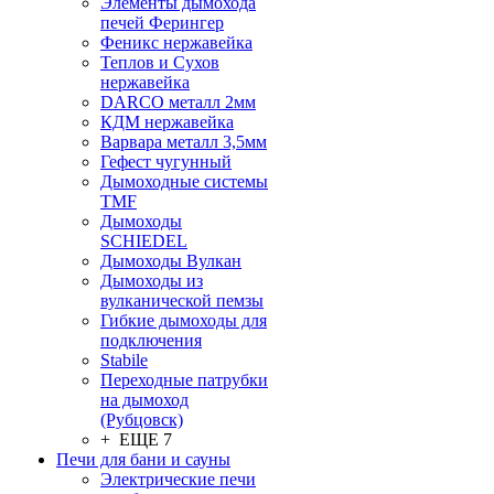
Элементы дымохода
печей Ферингер
Феникс нержавейка
Теплов и Сухов
нержавейка
DARCO металл 2мм
КДМ нержавейка
Варвара металл 3,5мм
Гефест чугунный
Дымоходные системы
TMF
Дымоходы
SCHIEDEL
Дымоходы Вулкан
Дымоходы из
вулканической пемзы
Гибкие дымоходы для
подключения
Stabile
Переходные патрубки
на дымоход
(Рубцовск)
+ ЕЩЕ 7
Печи для бани и сауны
Электрические печи