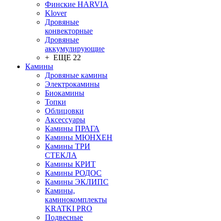
Финские HARVIA
Klover
Дровяные
конвекторные
Дровяные
аккумулирующие
+ ЕЩЕ 22
Камины
Дровяные камины
Электрокамины
Биокамины
Топки
Облицовки
Аксессуары
Камины ПРАГА
Камины МЮНХЕН
Камины ТРИ
СТЕКЛА
Камины КРИТ
Камины РОДОС
Камины ЭКЛИПС
Камины,
каминокомплекты
KRATKI PRO
Подвесные