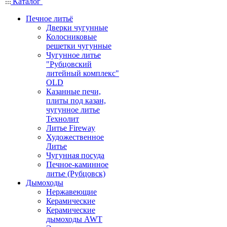
Каталог
Печное литьё
Дверки чугунные
Колосниковые
решетки чугунные
Чугунное литье
"Рубцовский
литейный комплекс"
OLD
Казанные печи,
плиты под казан,
чугунное литье
Технолит
Литье Fireway
Художественное
Литье
Чугунная посуда
Печное-каминное
литье (Рубцовск)
Дымоходы
Нержавеющие
Керамические
Керамические
дымоходы AWT