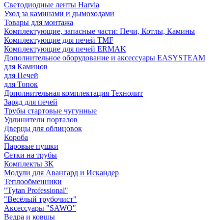
Светодиодные ленты Harvia
Уход за каминами и дымоходами
Товары для монтажа
Комплектующие, запасные части: Печи, Котлы, Камины
Комплектующие для печей TMF
Комплектующие для печей ERMAK
Дополнительное оборудование и аксессуары EASYSTEAM
для Каминов
для Печей
для Топок
Дополнительная комплектация Технолит
Заряд для печей
Трубы стартовые чугунные
Удлинители порталов
Дверцы для облицовок
Короба
Паровые пушки
Сетки на трубы
Комплекты ЗК
Модули для Авангард и Искандер
Теплообменники
"Tytan Professional"
"Весёлый трубочист"
Аксессуары "SAWO"
Ведра и ковшы