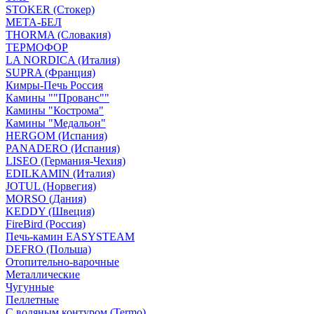
STOKER (Стокер)
МЕТА-БЕЛ
THORMA (Словакия)
ТЕРМОФОР
LA NORDICA (Италия)
SUPRA (Франция)
Кимры-Печь Россия
Камины ""Прованс""
Камины "Кострома"
Камины "Медальон"
HERGOM (Испания)
PANADERO (Испания)
LISEO (Германия-Чехия)
EDILKAMIN (Италия)
JOTUL (Норвегия)
MORSO (Дания)
KEDDY (Швеция)
FireBird (Россия)
Печь-камин EASYSTEAM
DEFRO (Польша)
Отопительно-варочные
Металлические
Чугунные
Пеллетные
С водяным контуром (Termo)