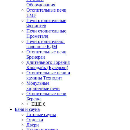
Оборудования
Отопительные печи
TMF
Печи отопительные
Ферингер
Печи отопительные
Прометалл
Печи отопительно-
варочные КДМ
Отопительные печи
Бренеран
Длительного Горения
Клондайк (Булерьян)
Отопительные печи и
камины Технолит
Модульные
кирпичные печи
Отопительные печи
Березка
+ ЕЩЕ 6
Баня и сауна
Готовые сауны
Отделка
Двери