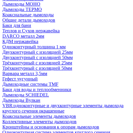
Дымоходы МОНО
Дымоходы ТЕРМО
Коаксиальные дымоходы
Общие детали дымоходов
Баки для бани
Теплов и Сухов нержавейка
DARCO металл 2мм
КДМ нержавейка
Одноконтурный толщина 1 мм
Двухконтурный с изоляцией 25мм
Двухконтурный с изоляцией 50мм
Трёхконтурный с изоляцией 25мм
Трёхконтурный с изоляцией 50мм
Варвара металл 3,5мм
Гефест чугунный
Дымоходные системы TMF
Баки для воды и теплообменники
Дымоходы SCHIEDEL
Дымоходы Вулкан
VBR:одноконтурные и двухконтурные элементы дымохода
круглого сечения окрашенные
Коаксиальные элементы дымоходов
Коллективные элементы дымоходов
Кронштейны и основания к опорам дымоходов
Одноконтурная система элементов круглого сечения