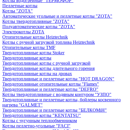
Котлы водогрейные "ТЕРМОФОР"
Пеллетные котлы
Котлы "ZOTA"
Автоматические угольные и пеллетные котлы "ZOTA"
Котлы твердотопливные "ZOTA"
Полуавтоматические котлы "ZOTA"
Электрокотлы ZOTA
Отопительные котлы Heiztechnik
Котлы с ручной загрузкой топлива Heiztechnik
Отопительные котлы TMF
Твердотопливные котлы Stoker
Твердотопливные котлы
Твердотопливные котлы с ручной загрузкой
Твердотопливные котлы длительного горения
Твердотопливные котлы на дровах
Твердотопливные и пеллетные котлы "HOT DRAGON"
Твердотопливные отопительные котлы "Flames"
Твердотопливные и пеллетные котлы "DEFRO"
Котлы твердотопливные с водяным контуром "УЗПО"
Твердотопливные и пеллетные котлы, бойлеры косвенного
нагрева "GALMET"
Твердотопливные и пеллетные котлы "БЕЛКОМiН"
Твердотопливные котлы "KENTATSU"
Котлы с чугунным теплообменником
Котлы пеллетно-угольные "FACI"