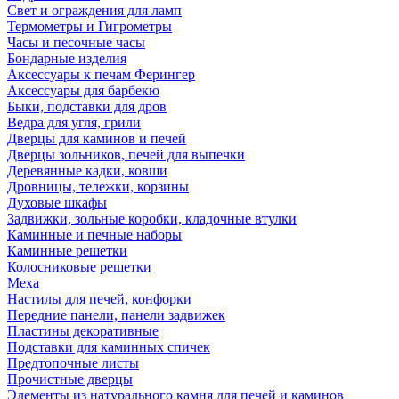
Свет и ограждения для ламп
Термометры и Гигрометры
Часы и песочные часы
Бондарные изделия
Аксессуары к печам Ферингер
Аксессуары для барбекю
Быки, подставки для дров
Ведра для угля, грили
Дверцы для каминов и печей
Дверцы зольников, печей для выпечки
Деревянные кадки, ковши
Дровницы, тележки, корзины
Духовые шкафы
Задвижки, зольные коробки, кладочные втулки
Каминные и печные наборы
Каминные решетки
Колосниковые решетки
Меха
Настилы для печей, конфорки
Передние панели, панели задвижек
Пластины декоративные
Подставки для каминных спичек
Предтопочные листы
Прочистные дверцы
Элементы из натурального камня для печей и каминов