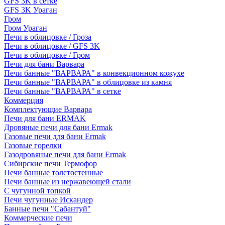
GFS 3K в сетке
GFS 3K Ураган
Гром
Гром Ураган
Печи в облицовке / Гроза
Печи в облицовке / GFS 3K
Печи в облицовке / Гром
Печи для бани Варвара
Печи банные "ВАРВАРА" в конвекционном кожухе
Печи банные "ВАРВАРА" в облицовке из камня
Печи банные "ВАРВАРА" в сетке
Коммерция
Комплектующие Варвара
Печи для бани ERMAK
Дровяные печи для бани Ermak
Газовые печи для бани Ermak
Газовые горелки
Газодровяные печи для бани Ermak
Сибирские печи Термофор
Печи банные толстостенные
Печи банные из нержавеющей стали
С чугунной топкой
Печи чугунные Искандер
Банные печи "Сабантуй"
Коммерческие печи