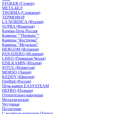
STOKER (Стокер)
МЕТА-БЕЛ
THORMA (Словакия)
ТЕРМОФОР
LA NORDICA (Италия)
SUPRA (Франция)
Кимры-Печь Россия
Камины ""Прованс""
Камины "Кострома"
Камины "Медальон"
HERGOM (Испания)
PANADERO (Испания)
LISEO (Германия-Чехия)
EDILKAMIN (Италия)
JOTUL (Норвегия)
MORSO (Дания)
KEDDY (Швеция)
FireBird (Россия)
Печь-камин EASYSTEAM
DEFRO (Польша)
Отопительно-варочные
Металлические
Чугунные
Пеллетные
С водяным контуром (Termo)