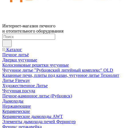
Интернет-магазин печного
и отопительного оборудования
Каталог
Печное литьё
Дверки чугунные
Колосниковые решетки чугунные
Чугунное литье "Рубцовский литейный комплекс" OLD
Казанные печи, плиты под казан, чугунное литье Технолит
Литье Fireway
Художественное Литье
Чугунная посуда
Печное-каминное литье (Рубцовск)
Дымоходы
Нержавеющие
Керамические
Керамические дымоходы AWT
Элементы дымохода печей Ферингер
Феникс нержавейка