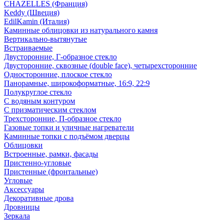
CHAZELLES (Франция)
Keddy (Швеция)
EdilKamin (Италия)
Каминные облицовки из натурального камня
Вертикально-вытянутые
Встраиваемые
Двусторонние, Г-образное стекло
Двусторонние, сквозные (double face), четырехсторонние
Односторонние, плоское стекло
Панорамные, широкоформатные, 16:9, 22:9
Полукруглое стекло
С водяным контуром
С призматическим стеклом
Трехсторонние, П-образное стекло
Газовые топки и уличные нагреватели
Каминные топки с подъёмом дверцы
Облицовки
Встроенные, рамки, фасады
Пристенно-угловые
Пристенные (фронтальные)
Угловые
Аксессуары
Декоративные дрова
Дровницы
Зеркала