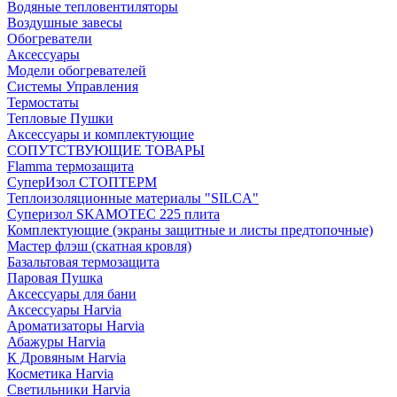
Водяные тепловентиляторы
Воздушные завесы
Обогреватели
Аксессуары
Модели обогревателей
Системы Управления
Термостаты
Тепловые Пушки
Аксессуары и комплектующие
СОПУТСТВУЮЩИЕ ТОВАРЫ
Flamma термозащита
СуперИзол СТОПТЕРМ
Теплоизоляционные материалы "SILCA"
Суперизол SKAMOTEC 225 плита
Комплектующие (экраны защитные и листы предтопочные)
Мастер флэш (скатная кровля)
Базальтовая термозащита
Паровая Пушка
Аксессуары для бани
Аксессуары Harvia
Ароматизаторы Harvia
Абажуры Harvia
К Дровяным Harvia
Косметика Harvia
Светильники Harvia