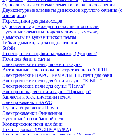
Одноконтурная система элементов овального сечения
Двухконтурные элементы дымоходов круглого сечения (с
изоляцией)
Переходники для дымоходов
Одностенные дымоходы из окрашенной стали
Чугунные элементы подключения к дымоходу
Дымоходы из вулканической пемзы
Гибкие дымоходы для подключения
Stabile
Переходные патрубки на дымоход (Рубцовск)
Печи для бани и сауны
Электрические печи для бани и сауны
Автономные генераторы перегретого пара АЭГПП
Электрические ПАРОТЕРМАЛЬНЫЕ печи для бани
Электрические печи для бани и сауны "Кristina"
Электрические печи для сауны "Harvia"
Электропечь для бани и сауны "Премьера"
Запчасти к электрическим печам
Электрокаменки SAWO
Пульты Управления Harvia
Электрокаменки Финляндия
Чугунные Топки банной печи
Коммерческие печи для бани
Печи "Тройка" (РАСПРОДАЖА)
Печи чугунные в сетке, в кожухе и "Ураган"