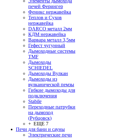
Элементы дымохода
печей Ферингер
Феникс нержавейка
Теплов и Сухов
нержавейка
DARCO металл 2мм
КДМ нержавейка
Варвара металл 3,5мм
Гефест чугунный
Дымоходные системы
TMF
Дымоходы
SCHIEDEL
Дымоходы Вулкан
Дымоходы из
вулканической пемзы
Гибкие дымоходы для
подключения
Stabile
Переходные патрубки
на дымоход
(Рубцовск)
+ ЕЩЕ 7
Печи для бани и сауны
Электрические печи