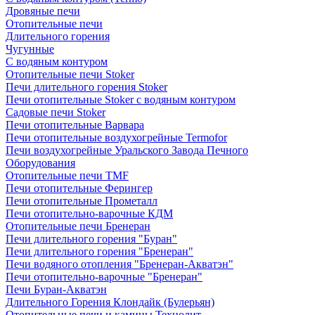
Дровяные печи
Отопительные печи
Длительного горения
Чугунные
C водяным контуром
Отопительные печи Stoker
Печи длительного горения Stoker
Печи отопительные Stoker с водяным контуром
Садовые печи Stoker
Печи отопительные Варвара
Печи отопительные воздухогрейные Termofor
Печи воздухогрейные Уральского Завода Печного
Оборудования
Отопительные печи TMF
Печи отопительные Ферингер
Печи отопительные Прометалл
Печи отопительно-варочные КДМ
Отопительные печи Бренеран
Печи длительного горения "Буран"
Печи длительного горения "Бренеран"
Печи водяного отопления "Бренеран-Акватэн"
Печи отопительно-варочные "Бренеран"
Печи Буран-Акватэн
Длительного Горения Клондайк (Булерьян)
Отопительные печи и камины Технолит