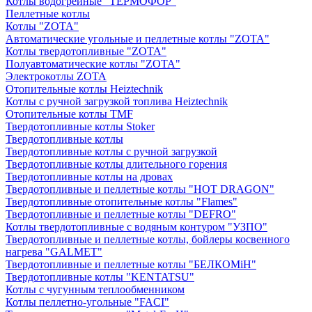
Котлы водогрейные "ТЕРМОФОР"
Пеллетные котлы
Котлы "ZOTA"
Автоматические угольные и пеллетные котлы "ZOTA"
Котлы твердотопливные "ZOTA"
Полуавтоматические котлы "ZOTA"
Электрокотлы ZOTA
Отопительные котлы Heiztechnik
Котлы с ручной загрузкой топлива Heiztechnik
Отопительные котлы TMF
Твердотопливные котлы Stoker
Твердотопливные котлы
Твердотопливные котлы с ручной загрузкой
Твердотопливные котлы длительного горения
Твердотопливные котлы на дровах
Твердотопливные и пеллетные котлы "HOT DRAGON"
Твердотопливные отопительные котлы "Flames"
Твердотопливные и пеллетные котлы "DEFRO"
Котлы твердотопливные с водяным контуром "УЗПО"
Твердотопливные и пеллетные котлы, бойлеры косвенного
нагрева "GALMET"
Твердотопливные и пеллетные котлы "БЕЛКОМiН"
Твердотопливные котлы "KENTATSU"
Котлы с чугунным теплообменником
Котлы пеллетно-угольные "FACI"