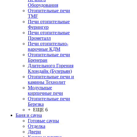
Оборудования
Отопительные печи
TMF
Печи отопительные
Ферингер
Печи отопительные
Прометалл
Печи отопительно-
варочные КДМ
Отопительные печи
Бренеран
Длительного Горения
Клондайк (Булерьян)
Отопительные печи и
камины Технолит
Модульные
кирпичные печи
Отопительные печи
Березка
+ ЕЩЕ 6
Баня и сауна
Готовые сауны
Отделка
Двери