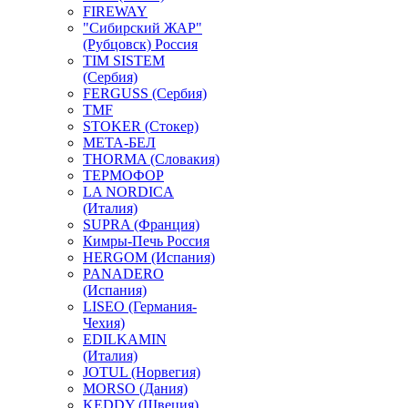
FIREWAY
"Сибирский ЖАР"
(Рубцовск) Россия
TIM SISTEM
(Сербия)
FERGUSS (Сербия)
TMF
STOKER (Стокер)
МЕТА-БЕЛ
THORMA (Словакия)
ТЕРМОФОР
LA NORDICA
(Италия)
SUPRA (Франция)
Кимры-Печь Россия
HERGOM (Испания)
PANADERO
(Испания)
LISEO (Германия-
Чехия)
EDILKAMIN
(Италия)
JOTUL (Норвегия)
MORSO (Дания)
KEDDY (Швеция)