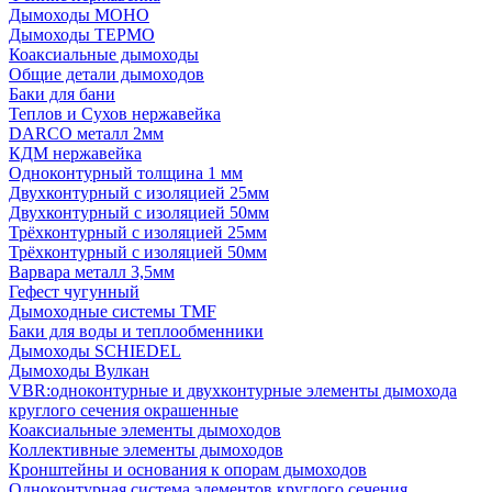
Дымоходы МОНО
Дымоходы ТЕРМО
Коаксиальные дымоходы
Общие детали дымоходов
Баки для бани
Теплов и Сухов нержавейка
DARCO металл 2мм
КДМ нержавейка
Одноконтурный толщина 1 мм
Двухконтурный с изоляцией 25мм
Двухконтурный с изоляцией 50мм
Трёхконтурный с изоляцией 25мм
Трёхконтурный с изоляцией 50мм
Варвара металл 3,5мм
Гефест чугунный
Дымоходные системы TMF
Баки для воды и теплообменники
Дымоходы SCHIEDEL
Дымоходы Вулкан
VBR:одноконтурные и двухконтурные элементы дымохода
круглого сечения окрашенные
Коаксиальные элементы дымоходов
Коллективные элементы дымоходов
Кронштейны и основания к опорам дымоходов
Одноконтурная система элементов круглого сечения