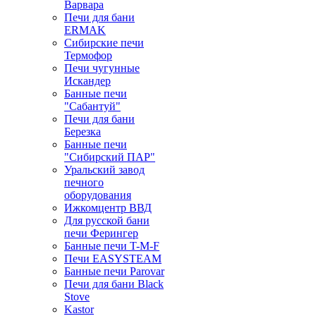
Варвара
Печи для бани
ERMAK
Сибирские печи
Термофор
Печи чугунные
Искандер
Банные печи
"Сабантуй"
Печи для бани
Березка
Банные печи
"Сибирский ПАР"
Уральский завод
печного
оборудования
Ижкомцентр ВВД
Для русской бани
печи Ферингер
Банные печи T-M-F
Печи EASYSTEAM
Банные печи Parovar
Печи для бани Black
Stove
Kastor