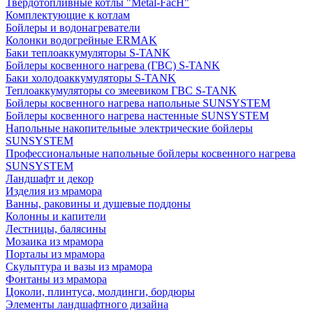
Твердотопливные котлы "Metal-FacH"
Комплектующие к котлам
Бойлеры и водонагреватели
Колонки водогрейные ERMAK
Баки теплоаккумуляторы S-TANK
Бойлеры косвенного нагрева (ГВС) S-TANK
Баки холодоаккумуляторы S-TANK
Теплоаккумуляторы со змеевиком ГВС S-TANK
Бойлеры косвенного нагрева напольные SUNSYSTEM
Бойлеры косвенного нагрева настенные SUNSYSTEM
Напольные накопительные электрические бойлеры
SUNSYSTEM
Профессиональные напольные бойлеры косвенного нагрева
SUNSYSTEM
Ландшафт и декор
Изделия из мрамора
Ванны, раковины и душевые поддоны
Колонны и капители
Лестницы, балясины
Мозаика из мрамора
Порталы из мрамора
Скульптура и вазы из мрамора
Фонтаны из мрамора
Цоколи, плинтуса, молдинги, бордюры
Элементы ландшафтного дизайна