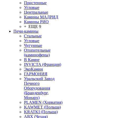
Пристенные
Угловые
Центральные
Камины МАДРИД
Камины РИО
+ ЕЩЕ 9
Печи-камины
Стальные
Угловые
Чугунные
Отопительные
(каминофены)
В Камне
INVICTA (Франция)
ЭкоКамин
ГАРМОНИЯ
Уральский Завод
Печного
Оборудования
(Бранденбург,
Монарх)
PLAMEN (Хорватия)
KAWMET (Польша)
KRATKI (Польша)
ABX (Чехия)