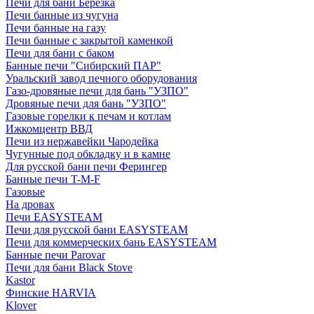
Печи для бани Березка
Печи банные из чугуна
Печи банные на газу
Печи банные с закрытой каменкой
Печи для бани с баком
Банные печи "Сибирский ПАР"
Уральский завод печного оборудования
Газо-дровяные печи для бань "УЗПО"
Дровяные печи для бань "УЗПО"
Газовые горелки к печам и котлам
Ижкомцентр ВВД
Печи из нержавейки Чародейка
Чугунные под обкладку и в камне
Для русской бани печи Ферингер
Банные печи T-M-F
Газовые
На дровах
Печи EASYSTEAM
Печи для русской бани EASYSTEAM
Печи для коммерческих бань EASYSTEAM
Банные печи Parovar
Печи для бани Black Stove
Kastor
Финские HARVIA
Klover