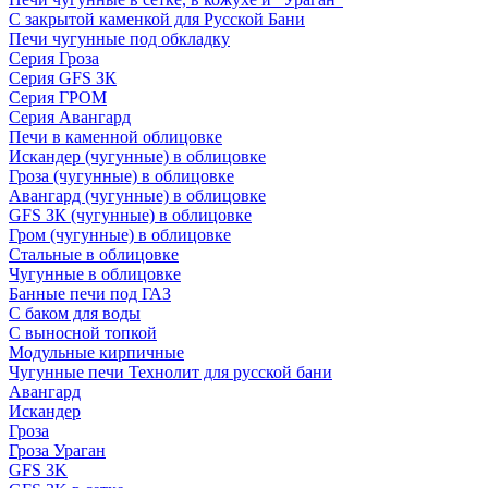
С закрытой каменкой для Русской Бани
Печи чугунные под обкладку
Серия Гроза
Серия GFS ЗК
Серия ГРОМ
Серия Авангард
Печи в каменной облицовке
Искандер (чугунные) в облицовке
Гроза (чугунные) в облицовке
Авангард (чугунные) в облицовке
GFS ЗК (чугунные) в облицовке
Гром (чугунные) в облицовке
Стальные в облицовке
Чугунные в облицовке
Банные печи под ГАЗ
С баком для воды
С выносной топкой
Модульные кирпичные
Чугунные печи Технолит для русской бани
Авангард
Искандер
Гроза
Гроза Ураган
GFS 3K