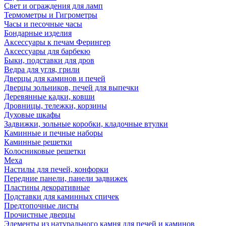
Свет и ограждения для ламп
Термометры и Гигрометры
Часы и песочные часы
Бондарные изделия
Аксессуары к печам Ферингер
Аксессуары для барбекю
Быки, подставки для дров
Ведра для угля, грили
Дверцы для каминов и печей
Дверцы зольников, печей для выпечки
Деревянные кадки, ковши
Дровницы, тележки, корзины
Духовые шкафы
Задвижки, зольные коробки, кладочные втулки
Каминные и печные наборы
Каминные решетки
Колосниковые решетки
Меха
Настилы для печей, конфорки
Передние панели, панели задвижек
Пластины декоративные
Подставки для каминных спичек
Предтопочные листы
Прочистные дверцы
Элементы из натурального камня для печей и каминов