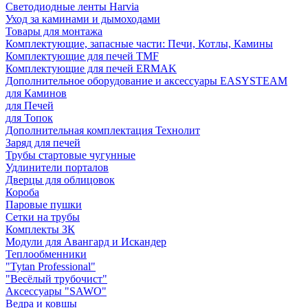
Светодиодные ленты Harvia
Уход за каминами и дымоходами
Товары для монтажа
Комплектующие, запасные части: Печи, Котлы, Камины
Комплектующие для печей TMF
Комплектующие для печей ERMAK
Дополнительное оборудование и аксессуары EASYSTEAM
для Каминов
для Печей
для Топок
Дополнительная комплектация Технолит
Заряд для печей
Трубы стартовые чугунные
Удлинители порталов
Дверцы для облицовок
Короба
Паровые пушки
Сетки на трубы
Комплекты ЗК
Модули для Авангард и Искандер
Теплообменники
"Tytan Professional"
"Весёлый трубочист"
Аксессуары "SAWO"
Ведра и ковшы