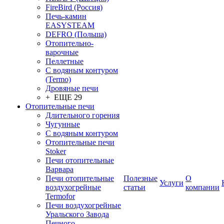
FireBird (Россия)
Печь-камин
EASYSTEAM
DEFRO (Польша)
Отопительно-
варочные
Пеллетные
С водяным контуром
(Termo)
Дровяные печи
+ ЕЩЕ 29
Отопительные печи
Длительного горения
Чугунные
C водяным контуром
Отопительные печи
Stoker
Печи отопительные
Варвара
Печи отопительные
Полезные
О
Услуги
воздухогрейные
статьи
компании
Termofor
Печи воздухогрейные
Уральского Завода
Печного