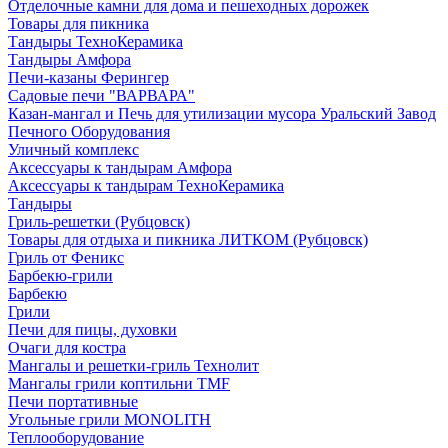
Отделочные камни для дома и пешеходных дорожек
Товары для пикника
Тандыры ТехноКерамика
Тандыры Амфора
Печи-казаны Ферингер
Садовые печи "ВАРВАРА"
Казан-мангал и Печь для утилизации мусора Уральский Завод
Печного Оборудования
Уличный комплекс
Аксессуары к тандырам Амфора
Аксессуары к тандырам ТехноКерамика
Тандыры
Гриль-решетки (Рубцовск)
Товары для отдыха и пикника ЛИТКОМ (Рубцовск)
Гриль от Феникс
Барбекю-грили
Барбекю
Грили
Печи для пицы, духовки
Очаги для костра
Мангалы и решетки-гриль Технолит
Мангалы грили коптильни TMF
Печи портативные
Угольные грили MONOLITH
Теплооборудование