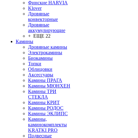
Финские HARVIA
Klover
Дровяные
конвекторные
Дровяные
аккумулирующие
+ ЕЩЕ 22
Камины
Дровяные камины
Электрокамины
Биокамины
Топки
Облицовки
Аксессуары
Камины ПРАГА
Камины МЮНХЕН
Камины ТРИ
СТЕКЛА
Камины КРИТ
Камины РОДОС
Камины ЭКЛИПС
Камины,
каминокомплекты
KRATKI PRO
Подвесные