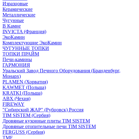
Изразцовые
Керамические
Металлические
Чугунные
В Камне
INVICTA (Франция)
ЭкоКамин
Комплектующие ЭкоКамин
ЧУГУННЫЕ ТОПКИ
ТОПКИ ПРАЙМ
Печи-камины
ГАРМОНИЯ
Уральский Завод Печного Оборудования (Бранденбург,
Монарх)
PLAMEN (Хорватия)
KAWMET (Польша)
KRATKI (Польша)
ABX (Чехия)
FIREWAY
"Сибирский ЖАР" (Рубцовск) Россия
TIM SISTEM (Сербия)
Дровяные кухонные плиты TIM SISTEM
Дровяные отопительные печи TIM SISTEM
FERGUSS (Сербия)
TMF