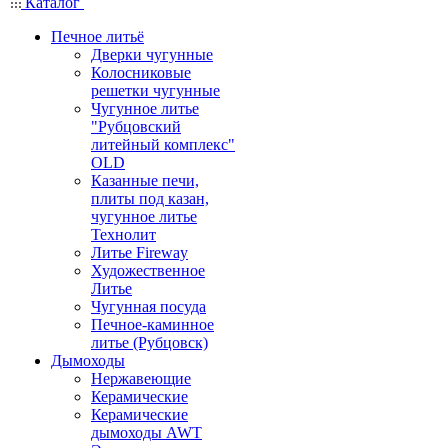
Каталог
Печное литьё
Дверки чугунные
Колосниковые
решетки чугунные
Чугунное литье
"Рубцовский
литейный комплекс"
OLD
Казанные печи,
плиты под казан,
чугунное литье
Технолит
Литье Fireway
Художественное
Литье
Чугунная посуда
Печное-каминное
литье (Рубцовск)
Дымоходы
Нержавеющие
Керамические
Керамические
дымоходы AWT