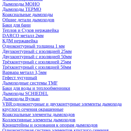
Дымоходы МОНО
Дымоходы ТЕРМО
Коаксиальные дымоходы
Общие детали дымоходов
Баки для бани
Теплов и Сухов нержавейка
DARCO металл 2мм
КДМ нержавейка
Одноконтурный толщина 1 мм
Двухконтурный с изоляцией 25мм
Двухконтурный с изоляцией 50мм
Трёхконтурный с изоляцией 25мм
Трёхконтурный с изоляцией 50мм
Варвара металл 3,5мм
Гефест чугунный
Дымоходные системы TMF
Баки для воды и теплообменники
Дымоходы SCHIEDEL
Дымоходы Вулкан
VBR:одноконтурные и двухконтурные элементы дымохода
круглого сечения окрашенные
Коаксиальные элементы дымоходов
Коллективные элементы дымоходов
Кронштейны и основания к опорам дымоходов
Одноконтурная система элементов круглого сечения