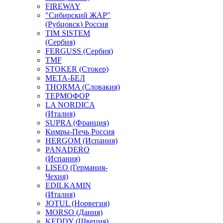
FIREWAY
"Сибирский ЖАР"
(Рубцовск) Россия
TIM SISTEM
(Сербия)
FERGUSS (Сербия)
TMF
STOKER (Стокер)
МЕТА-БЕЛ
THORMA (Словакия)
ТЕРМОФОР
LA NORDICA
(Италия)
SUPRA (Франция)
Кимры-Печь Россия
HERGOM (Испания)
PANADERO
(Испания)
LISEO (Германия-
Чехия)
EDILKAMIN
(Италия)
JOTUL (Норвегия)
MORSO (Дания)
KEDDY (Швеция)