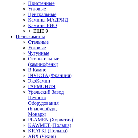
Пристенные
Угловые
Центральные
Камины МАДРИД
Камины РИО
+ ЕЩЕ 9
Печи-камины
Стальные
Угловые
Чугунные
Отопительные
(каминофены)
В Камне
INVICTA (Франция)
ЭкоКамин
ГАРМОНИЯ
Уральский Завод
Печного
Оборудования
(Бранденбург,
Монарх)
PLAMEN (Хорватия)
KAWMET (Польша)
KRATKI (Польша)
ABX (Чехия)