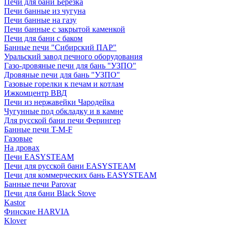
Печи для бани Березка
Печи банные из чугуна
Печи банные на газу
Печи банные с закрытой каменкой
Печи для бани с баком
Банные печи "Сибирский ПАР"
Уральский завод печного оборудования
Газо-дровяные печи для бань "УЗПО"
Дровяные печи для бань "УЗПО"
Газовые горелки к печам и котлам
Ижкомцентр ВВД
Печи из нержавейки Чародейка
Чугунные под обкладку и в камне
Для русской бани печи Ферингер
Банные печи T-M-F
Газовые
На дровах
Печи EASYSTEAM
Печи для русской бани EASYSTEAM
Печи для коммерческих бань EASYSTEAM
Банные печи Parovar
Печи для бани Black Stove
Kastor
Финские HARVIA
Klover