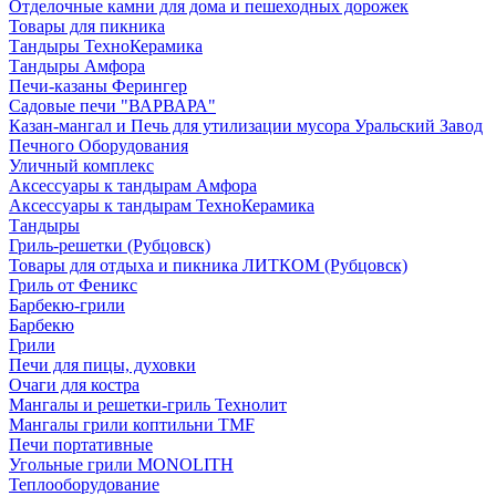
Отделочные камни для дома и пешеходных дорожек
Товары для пикника
Тандыры ТехноКерамика
Тандыры Амфора
Печи-казаны Ферингер
Садовые печи "ВАРВАРА"
Казан-мангал и Печь для утилизации мусора Уральский Завод
Печного Оборудования
Уличный комплекс
Аксессуары к тандырам Амфора
Аксессуары к тандырам ТехноКерамика
Тандыры
Гриль-решетки (Рубцовск)
Товары для отдыха и пикника ЛИТКОМ (Рубцовск)
Гриль от Феникс
Барбекю-грили
Барбекю
Грили
Печи для пицы, духовки
Очаги для костра
Мангалы и решетки-гриль Технолит
Мангалы грили коптильни TMF
Печи портативные
Угольные грили MONOLITH
Теплооборудование