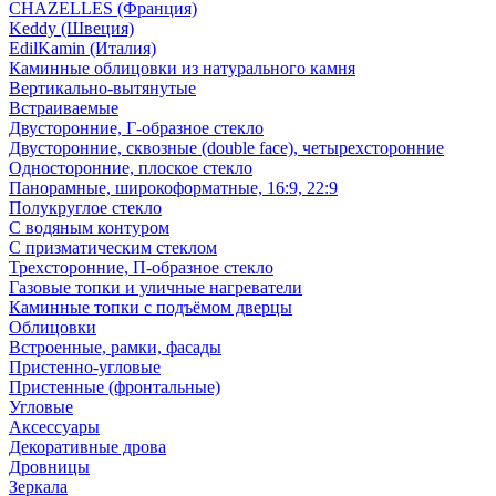
CHAZELLES (Франция)
Keddy (Швеция)
EdilKamin (Италия)
Каминные облицовки из натурального камня
Вертикально-вытянутые
Встраиваемые
Двусторонние, Г-образное стекло
Двусторонние, сквозные (double face), четырехсторонние
Односторонние, плоское стекло
Панорамные, широкоформатные, 16:9, 22:9
Полукруглое стекло
С водяным контуром
С призматическим стеклом
Трехсторонние, П-образное стекло
Газовые топки и уличные нагреватели
Каминные топки с подъёмом дверцы
Облицовки
Встроенные, рамки, фасады
Пристенно-угловые
Пристенные (фронтальные)
Угловые
Аксессуары
Декоративные дрова
Дровницы
Зеркала