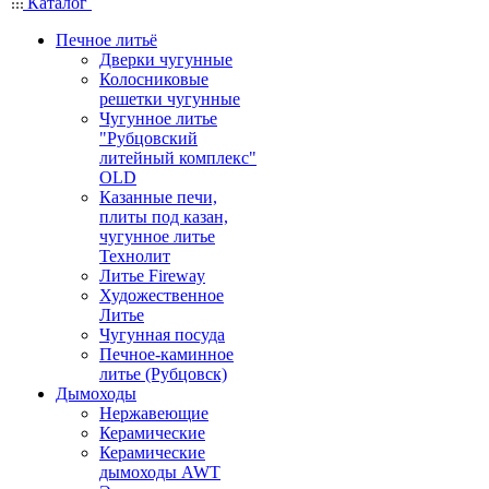
Каталог
Печное литьё
Дверки чугунные
Колосниковые
решетки чугунные
Чугунное литье
"Рубцовский
литейный комплекс"
OLD
Казанные печи,
плиты под казан,
чугунное литье
Технолит
Литье Fireway
Художественное
Литье
Чугунная посуда
Печное-каминное
литье (Рубцовск)
Дымоходы
Нержавеющие
Керамические
Керамические
дымоходы AWT