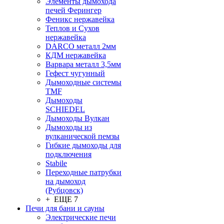
Элементы дымохода
печей Ферингер
Феникс нержавейка
Теплов и Сухов
нержавейка
DARCO металл 2мм
КДМ нержавейка
Варвара металл 3,5мм
Гефест чугунный
Дымоходные системы
TMF
Дымоходы
SCHIEDEL
Дымоходы Вулкан
Дымоходы из
вулканической пемзы
Гибкие дымоходы для
подключения
Stabile
Переходные патрубки
на дымоход
(Рубцовск)
+ ЕЩЕ 7
Печи для бани и сауны
Электрические печи