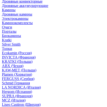
Дровяные конвекторные
Дровяные аккумулирующие
Камины
Дровяные камины
Электрокамины
Каминокомплекты
Очаги
Порталы
Биокамины
Kratki
Silver Smith
Топки
Ecokamin (Россия)
INVICTA (Франция)
KRATKI (Польша)
ABX (Чехия)
KAW-MET (Польша)
Plamen (Хорватия)
FERGUSS (Сербия)
Schmid Германия
LA NORDICA (Италия)
Hergom (Испания)
SUPRA (Франция)
MCZ (Италия)
Liseo Castiron (Швеция)