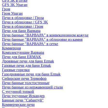
GFS 3K в сетке
GFS 3K Ураган
Гром
Гром Ураган
Печи в облицовке / Гроза
Печи в облицовке / GFS 3K
Печи в облицовке / Гром
Печи для бани Варвара
Печи банные "ВАРВАРА" в конвекционном кожухе
Печи банные "ВАРВАРА" в облицовке из камня
Печи банные "ВАРВАРА" в сетке
Коммерция
Комплектующие Варвара
Печи для бани ERMAK
Дровяные печи для бани Ermak
Газовые печи для бани Ermak
Газовые горелки
Газодровяные печи для бани Ermak
Сибирские печи Термофор
Печи банные толстостенные
Печи банные из нержавеющей стали
С чугунной топкой
Печи чугунные Искандер
Банные печи "Сабантуй"
Коммерческие печи