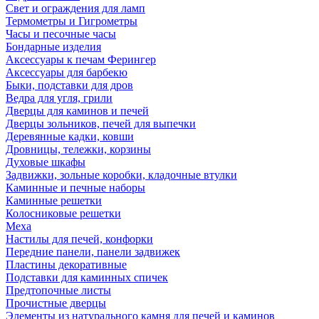
Свет и ограждения для ламп
Термометры и Гигрометры
Часы и песочные часы
Бондарные изделия
Аксессуары к печам Ферингер
Аксессуары для барбекю
Быки, подставки для дров
Ведра для угля, грили
Дверцы для каминов и печей
Дверцы зольников, печей для выпечки
Деревянные кадки, ковши
Дровницы, тележки, корзины
Духовые шкафы
Задвижки, зольные коробки, кладочные втулки
Каминные и печные наборы
Каминные решетки
Колосниковые решетки
Меха
Настилы для печей, конфорки
Передние панели, панели задвижек
Пластины декоративные
Подставки для каминных спичек
Предтопочные листы
Прочистные дверцы
Элементы из натурального камня для печей и каминов