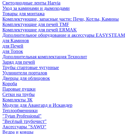
Светодиодные ленты Harvia
Уход за каминами и дымоходами
Товары для монтажа
Комплектующие, запасные части: Печи, Котлы, Камины
Комплектующие для печей TMF
Комплектующие для печей ERMAK
Дополнительное оборудование и аксессуары EASYSTEAM
для Каминов
для Печей
для Топок
Дополнительная комплектация Технолит
Заряд для печей
Трубы стартовые чугунные
Удлинители порталов
Дверцы для облицовок
Короба
Паровые пушки
Сетки на трубы
Комплекты ЗК
Модули для Авангард и Искандер
Теплообменники
"Tytan Professional"
"Весёлый трубочист"
Аксессуары "SAWO"
Ведра и ковшы