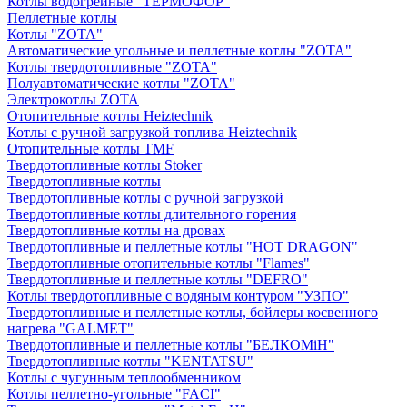
Котлы водогрейные "ТЕРМОФОР"
Пеллетные котлы
Котлы "ZOTA"
Автоматические угольные и пеллетные котлы "ZOTA"
Котлы твердотопливные "ZOTA"
Полуавтоматические котлы "ZOTA"
Электрокотлы ZOTA
Отопительные котлы Heiztechnik
Котлы с ручной загрузкой топлива Heiztechnik
Отопительные котлы TMF
Твердотопливные котлы Stoker
Твердотопливные котлы
Твердотопливные котлы с ручной загрузкой
Твердотопливные котлы длительного горения
Твердотопливные котлы на дровах
Твердотопливные и пеллетные котлы "HOT DRAGON"
Твердотопливные отопительные котлы "Flames"
Твердотопливные и пеллетные котлы "DEFRO"
Котлы твердотопливные с водяным контуром "УЗПО"
Твердотопливные и пеллетные котлы, бойлеры косвенного
нагрева "GALMET"
Твердотопливные и пеллетные котлы "БЕЛКОМiН"
Твердотопливные котлы "KENTATSU"
Котлы с чугунным теплообменником
Котлы пеллетно-угольные "FACI"