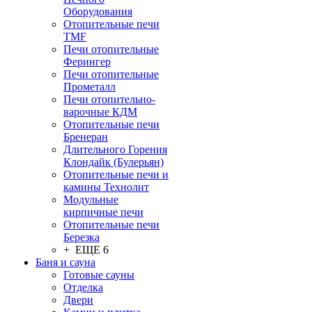
Оборудования
Отопительные печи
TMF
Печи отопительные
Ферингер
Печи отопительные
Прометалл
Печи отопительно-
варочные КДМ
Отопительные печи
Бренеран
Длительного Горения
Клондайк (Булерьян)
Отопительные печи и
камины Технолит
Модульные
кирпичные печи
Отопительные печи
Березка
+ ЕЩЕ 6
Баня и сауна
Готовые сауны
Отделка
Двери