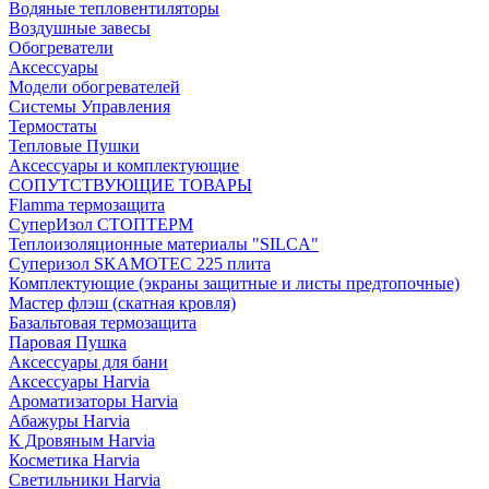
Водяные тепловентиляторы
Воздушные завесы
Обогреватели
Аксессуары
Модели обогревателей
Системы Управления
Термостаты
Тепловые Пушки
Аксессуары и комплектующие
СОПУТСТВУЮЩИЕ ТОВАРЫ
Flamma термозащита
СуперИзол СТОПТЕРМ
Теплоизоляционные материалы "SILCA"
Суперизол SKAMOTEC 225 плита
Комплектующие (экраны защитные и листы предтопочные)
Мастер флэш (скатная кровля)
Базальтовая термозащита
Паровая Пушка
Аксессуары для бани
Аксессуары Harvia
Ароматизаторы Harvia
Абажуры Harvia
К Дровяным Harvia
Косметика Harvia
Светильники Harvia