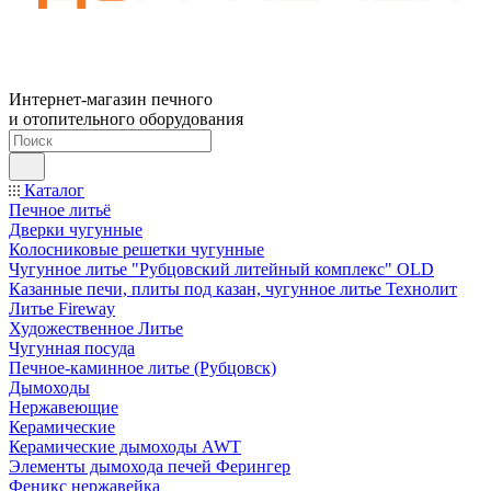
Интернет-магазин печного
и отопительного оборудования
Каталог
Печное литьё
Дверки чугунные
Колосниковые решетки чугунные
Чугунное литье "Рубцовский литейный комплекс" OLD
Казанные печи, плиты под казан, чугунное литье Технолит
Литье Fireway
Художественное Литье
Чугунная посуда
Печное-каминное литье (Рубцовск)
Дымоходы
Нержавеющие
Керамические
Керамические дымоходы AWT
Элементы дымохода печей Ферингер
Феникс нержавейка