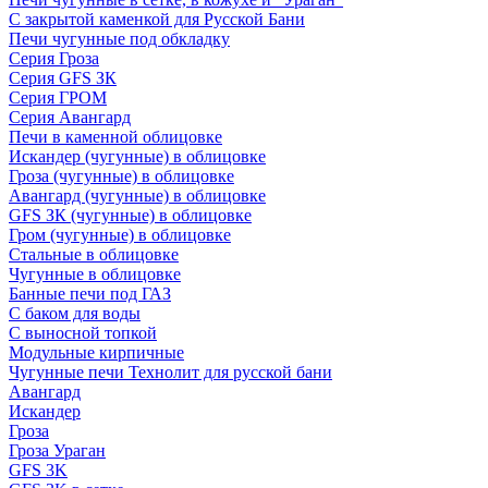
С закрытой каменкой для Русской Бани
Печи чугунные под обкладку
Серия Гроза
Серия GFS ЗК
Серия ГРОМ
Серия Авангард
Печи в каменной облицовке
Искандер (чугунные) в облицовке
Гроза (чугунные) в облицовке
Авангард (чугунные) в облицовке
GFS ЗК (чугунные) в облицовке
Гром (чугунные) в облицовке
Стальные в облицовке
Чугунные в облицовке
Банные печи под ГАЗ
С баком для воды
С выносной топкой
Модульные кирпичные
Чугунные печи Технолит для русской бани
Авангард
Искандер
Гроза
Гроза Ураган
GFS 3K