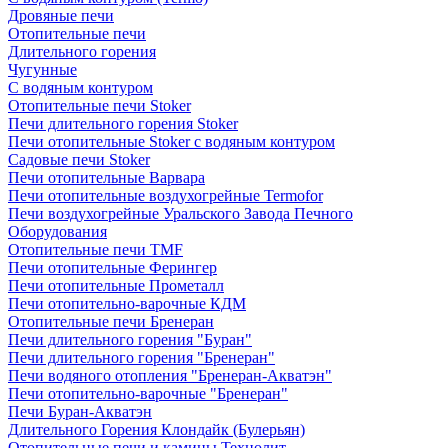
Дровяные печи
Отопительные печи
Длительного горения
Чугунные
C водяным контуром
Отопительные печи Stoker
Печи длительного горения Stoker
Печи отопительные Stoker с водяным контуром
Садовые печи Stoker
Печи отопительные Варвара
Печи отопительные воздухогрейные Termofor
Печи воздухогрейные Уральского Завода Печного
Оборудования
Отопительные печи TMF
Печи отопительные Ферингер
Печи отопительные Прометалл
Печи отопительно-варочные КДМ
Отопительные печи Бренеран
Печи длительного горения "Буран"
Печи длительного горения "Бренеран"
Печи водяного отопления "Бренеран-Акватэн"
Печи отопительно-варочные "Бренеран"
Печи Буран-Акватэн
Длительного Горения Клондайк (Булерьян)
Отопительные печи и камины Технолит