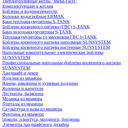
Твердотопливные котлы "Metal-FacH"
Комплектующие к котлам
Бойлеры и водонагреватели
Колонки водогрейные ERMAK
Баки теплоаккумуляторы S-TANK
Бойлеры косвенного нагрева (ГВС) S-TANK
Баки холодоаккумуляторы S-TANK
Теплоаккумуляторы со змеевиком ГВС S-TANK
Бойлеры косвенного нагрева напольные SUNSYSTEM
Бойлеры косвенного нагрева настенные SUNSYSTEM
Напольные накопительные электрические бойлеры
SUNSYSTEM
Профессиональные напольные бойлеры косвенного нагрева
SUNSYSTEM
Ландшафт и декор
Изделия из мрамора
Ванны, раковины и душевые поддоны
Колонны и капители
Лестницы, балясины
Мозаика из мрамора
Порталы из мрамора
Скульптура и вазы из мрамора
Фонтаны из мрамора
Цоколи, плинтуса, молдинги, бордюры
Элементы ландшафтного дизайна