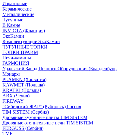
Изразцовые
Керамические
Металлические
Чугунные
В Камне
INVICTA (Франция)
ЭкоКамин
Комплектующие ЭкоКамин
ЧУГУННЫЕ ТОПКИ
ТОПКИ ПРАЙМ
Печи-камины
ГАРМОНИЯ
Уральский Завод Печного Оборудования (Бранденбург,
Монарх)
PLAMEN (Хорватия)
KAWMET (Польша)
KRATKI (Польша)
ABX (Чехия)
FIREWAY
"Сибирский ЖАР" (Рубцовск) Россия
TIM SISTEM (Сербия)
Дровяные кухонные плиты TIM SISTEM
Дровяные отопительные печи TIM SISTEM
FERGUSS (Сербия)
TMF