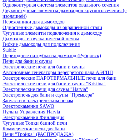
Одноконтурная система элементов овального сечения
Двухконтурные элементы дымоходов круглого сечения (с
изоляцией)
Переходники для дымоходов
Одностенные дымоходы из окрашенной стали
Чугунные элементы подключения к дымоходу
Дымоходы из вулканической пемзы
Гибкие дымоходы для подключения
Stabile
Переходные патрубки на дымоход (Рубцовск)
Печи для бани и сауны
Электрические печи для бани и сауны
Автономные генераторы перегретого пара АЭГПП
Электрические ПАРОТЕРМАЛЬНЫЕ печи для бани
Электрические печи для бани и сауны "Кristina"
Электрические печи для сауны "Harvia"
Электропечь для бани и сауны "Премьера"
Запчасти к электрическим печам
Электрокаменки SAWO
Пульты Управления Harvia
Электрокаменки Финляндия
Чугунные Топки банной печи
Коммерческие печи для бани
Печи "Тройка" (РАСПРОДАЖА)
Печи чугунные в сетке, в кожухе и "Ураган"