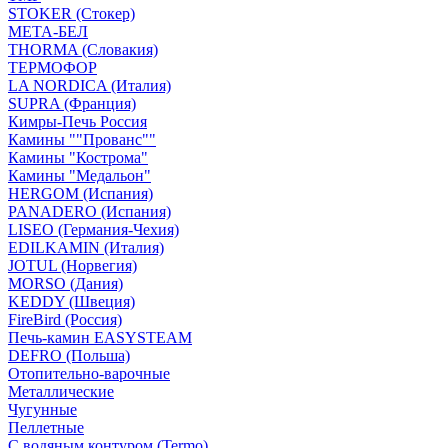
STOKER (Стокер)
МЕТА-БЕЛ
THORMA (Словакия)
ТЕРМОФОР
LA NORDICA (Италия)
SUPRA (Франция)
Кимры-Печь Россия
Камины ""Прованс""
Камины "Кострома"
Камины "Медальон"
HERGOM (Испания)
PANADERO (Испания)
LISEO (Германия-Чехия)
EDILKAMIN (Италия)
JOTUL (Норвегия)
MORSO (Дания)
KEDDY (Швеция)
FireBird (Россия)
Печь-камин EASYSTEAM
DEFRO (Польша)
Отопительно-варочные
Металлические
Чугунные
Пеллетные
С водяным контуром (Termo)