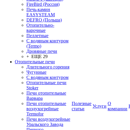
FireBird (Россия)
Печь-камин
EASYSTEAM
DEFRO (Польша)
Отопительно-
варочные
Пеллетные
С водяным контуром
(Termo)
Дровяные печи
+ ЕЩЕ 29
Отопительные печи
Длительного горения
Чугунные
C водяным контуром
Отопительные печи
Stoker
Печи отопительные
Варвара
Печи отопительные
Полезные
О
Услуги
воздухогрейные
статьи
компании
Termofor
Печи воздухогрейные
Уральского Завода
Печного