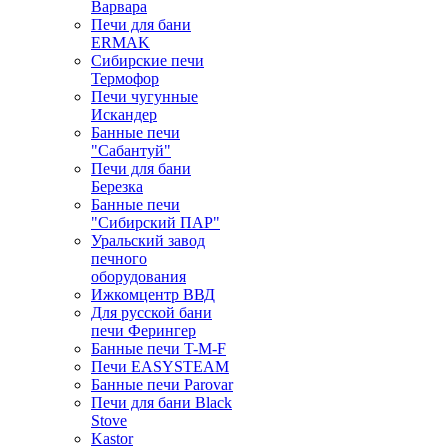
Варвара
Печи для бани
ERMAK
Сибирские печи
Термофор
Печи чугунные
Искандер
Банные печи
"Сабантуй"
Печи для бани
Березка
Банные печи
"Сибирский ПАР"
Уральский завод
печного
оборудования
Ижкомцентр ВВД
Для русской бани
печи Ферингер
Банные печи T-M-F
Печи EASYSTEAM
Банные печи Parovar
Печи для бани Black
Stove
Kastor