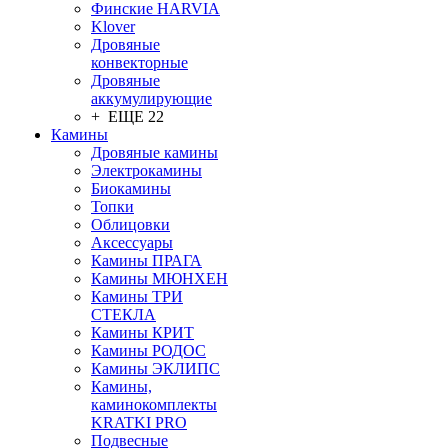
Финские HARVIA
Klover
Дровяные
конвекторные
Дровяные
аккумулирующие
+ ЕЩЕ 22
Камины
Дровяные камины
Электрокамины
Биокамины
Топки
Облицовки
Аксессуары
Камины ПРАГА
Камины МЮНХЕН
Камины ТРИ
СТЕКЛА
Камины КРИТ
Камины РОДОС
Камины ЭКЛИПС
Камины,
каминокомплекты
KRATKI PRO
Подвесные