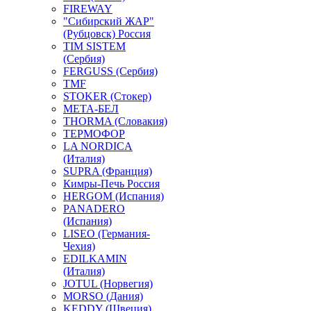
FIREWAY
"Сибирский ЖАР"
(Рубцовск) Россия
TIM SISTEM
(Сербия)
FERGUSS (Сербия)
TMF
STOKER (Стокер)
МЕТА-БЕЛ
THORMA (Словакия)
ТЕРМОФОР
LA NORDICA
(Италия)
SUPRA (Франция)
Кимры-Печь Россия
HERGOM (Испания)
PANADERO
(Испания)
LISEO (Германия-
Чехия)
EDILKAMIN
(Италия)
JOTUL (Норвегия)
MORSO (Дания)
KEDDY (Швеция)