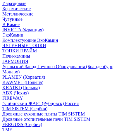
Изразцовые
Керамические
Металлические
Чугунные
В Камне
INVICTA (Франция)
ЭкоКамин
Комплектующие ЭкоКамин
ЧУГУННЫЕ ТОПКИ
ТОПКИ ПРАЙМ
Печи-камины
ГАРМОНИЯ
Уральский Завод Печного Оборудования (Бранденбург,
Монарх)
PLAMEN (Хорватия)
KAWMET (Польша)
KRATKI (Польша)
ABX (Чехия)
FIREWAY
"Сибирский ЖАР" (Рубцовск) Россия
TIM SISTEM (Сербия)
Дровяные кухонные плиты TIM SISTEM
Дровяные отопительные печи TIM SISTEM
FERGUSS (Сербия)
TMF