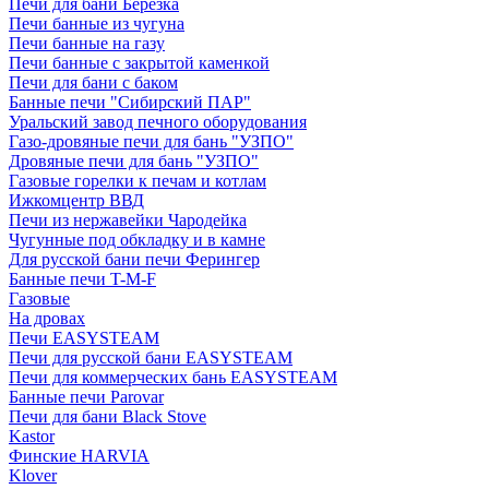
Печи для бани Березка
Печи банные из чугуна
Печи банные на газу
Печи банные с закрытой каменкой
Печи для бани с баком
Банные печи "Сибирский ПАР"
Уральский завод печного оборудования
Газо-дровяные печи для бань "УЗПО"
Дровяные печи для бань "УЗПО"
Газовые горелки к печам и котлам
Ижкомцентр ВВД
Печи из нержавейки Чародейка
Чугунные под обкладку и в камне
Для русской бани печи Ферингер
Банные печи T-M-F
Газовые
На дровах
Печи EASYSTEAM
Печи для русской бани EASYSTEAM
Печи для коммерческих бань EASYSTEAM
Банные печи Parovar
Печи для бани Black Stove
Kastor
Финские HARVIA
Klover