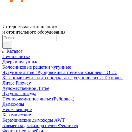
Интернет-магазин печного
и отопительного оборудования
Каталог
Печное литьё
Дверки чугунные
Колосниковые решетки чугунные
Чугунное литье "Рубцовский литейный комплекс" OLD
Казанные печи, плиты под казан, чугунное литье Технолит
Литье Fireway
Художественное Литье
Чугунная посуда
Печное-каминное литье (Рубцовск)
Дымоходы
Нержавеющие
Керамические
Керамические дымоходы AWT
Элементы дымохода печей Ферингер
Феникс нержавейка