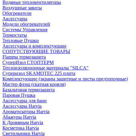
Водяные тепловентиляторы
Воздушные завесы
Обогреватели
Аксессуары
Модели обогревателей
Системы Управления
Термостаты
Тепловые Пушки
Аксессуары и комплектующие
СОПУТСТВУЮЩИЕ ТОВАРЫ
Flamma термозащита
СуперИзол СТОПТЕРМ
Теплоизоляционные материалы "SILCA"
Суперизол SKAMOTEC 225 плита
Комплектующие (экраны защитные и листы предтопочные)
Мастер флэш (скатная кровля)
Базальтовая термозащита
Паровая Пушка
Аксессуары для бани
Аксессуары Harvia
Ароматизаторы Harvia
Абажуры Harvia
К Дровяным Harvia
Косметика Harvia
Светильники Harvia