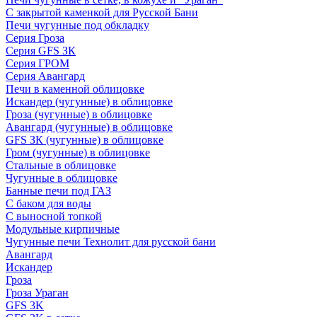
С закрытой каменкой для Русской Бани
Печи чугунные под обкладку
Серия Гроза
Серия GFS ЗК
Серия ГРОМ
Серия Авангард
Печи в каменной облицовке
Искандер (чугунные) в облицовке
Гроза (чугунные) в облицовке
Авангард (чугунные) в облицовке
GFS ЗК (чугунные) в облицовке
Гром (чугунные) в облицовке
Стальные в облицовке
Чугунные в облицовке
Банные печи под ГАЗ
С баком для воды
С выносной топкой
Модульные кирпичные
Чугунные печи Технолит для русской бани
Авангард
Искандер
Гроза
Гроза Ураган
GFS 3K