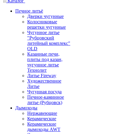
Каталог
Печное литьё
Дверки чугунные
Колосниковые
решетки чугунные
Чугунное литье
"Рубцовский
литейный комплекс"
OLD
Казанные печи,
плиты под казан,
чугунное литье
Технолит
Литье Fireway
Художественное
Литье
Чугунная посуда
Печное-каминное
литье (Рубцовск)
Дымоходы
Нержавеющие
Керамические
Керамические
дымоходы AWT