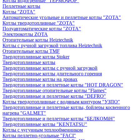
Котлы водогрейные "ТЕРМОФОР"
Пеллетные котлы
Котлы "ZOTA"
Автоматические угольные и пеллетные котлы "ZOTA"
Котлы твердотопливные "ZOTA"
Полуавтоматические котлы "ZOTA"
Электрокотлы ZOTA
Отопительные котлы Heiztechnik
Котлы с ручной загрузкой топлива Heiztechnik
Отопительные котлы TMF
Твердотопливные котлы Stoker
Твердотопливные котлы
Твердотопливные котлы с ручной загрузкой
Твердотопливные котлы длительного горения
Твердотопливные котлы на дровах
Твердотопливные и пеллетные котлы "HOT DRAGON"
Твердотопливные отопительные котлы "Flames"
Твердотопливные и пеллетные котлы "DEFRO"
Котлы твердотопливные с водяным контуром "УЗПО"
Твердотопливные и пеллетные котлы, бойлеры косвенного
нагрева "GALMET"
Твердотопливные и пеллетные котлы "БЕЛКОМiН"
Твердотопливные котлы "KENTATSU"
Котлы с чугунным теплообменником
Котлы пеллетно-угольные "FACI"