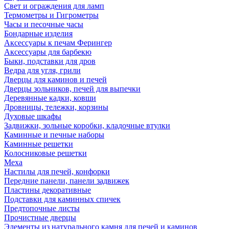
Свет и ограждения для ламп
Термометры и Гигрометры
Часы и песочные часы
Бондарные изделия
Аксессуары к печам Ферингер
Аксессуары для барбекю
Быки, подставки для дров
Ведра для угля, грили
Дверцы для каминов и печей
Дверцы зольников, печей для выпечки
Деревянные кадки, ковши
Дровницы, тележки, корзины
Духовые шкафы
Задвижки, зольные коробки, кладочные втулки
Каминные и печные наборы
Каминные решетки
Колосниковые решетки
Меха
Настилы для печей, конфорки
Передние панели, панели задвижек
Пластины декоративные
Подставки для каминных спичек
Предтопочные листы
Прочистные дверцы
Элементы из натурального камня для печей и каминов