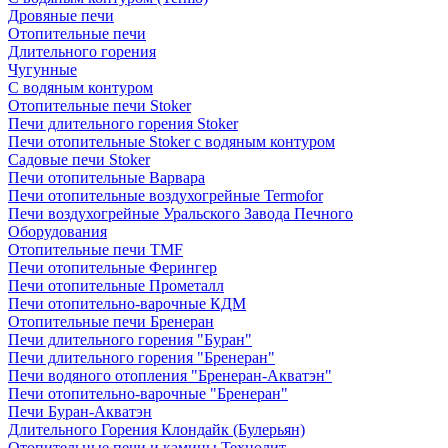
Дровяные печи
Отопительные печи
Длительного горения
Чугунные
C водяным контуром
Отопительные печи Stoker
Печи длительного горения Stoker
Печи отопительные Stoker с водяным контуром
Садовые печи Stoker
Печи отопительные Варвара
Печи отопительные воздухогрейные Termofor
Печи воздухогрейные Уральского Завода Печного
Оборудования
Отопительные печи TMF
Печи отопительные Ферингер
Печи отопительные Прометалл
Печи отопительно-варочные КДМ
Отопительные печи Бренеран
Печи длительного горения "Буран"
Печи длительного горения "Бренеран"
Печи водяного отопления "Бренеран-Акватэн"
Печи отопительно-варочные "Бренеран"
Печи Буран-Акватэн
Длительного Горения Клондайк (Булерьян)
Отопительные печи и камины Технолит