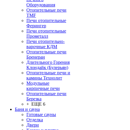
Оборудования
Отопительные печи
TMF
Печи отопительные
Ферингер
Печи отопительные
Прометалл
Печи отопительно-
варочные КДМ
Отопительные печи
Бренеран
Длительного Горения
Клондайк (Булерьян)
Отопительные печи и
камины Технолит
Модульные
кирпичные печи
Отопительные печи
Березка
+ ЕЩЕ 6
Баня и сауна
Готовые сауны
Отделка
Двери