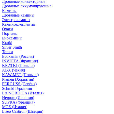
Дровяные конвекторные
Дровяные аккумулирующие
Камины
Дровяные камины
Электрокамины
Каминокомплекты
Очаги
Порталы
Биокамины
Kratki
Silver Smith
Топки
Ecokamin (Россия)
INVICTA (Франция)
KRATKI (Польша)
ABX (Чехия)
KAW-MET (Польша)
Plamen (Хорватия)
FERGUSS (Сербия)
Schmid Германия
LA NORDICA (Италия)
Hergom (Испания)
SUPRA (Франция)
MCZ (Италия)
Liseo Castiron (Швеция)