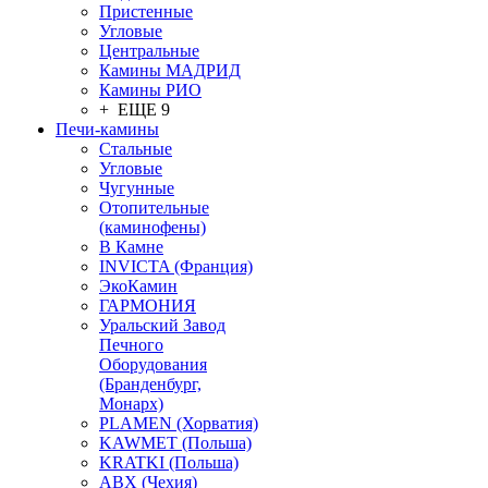
Пристенные
Угловые
Центральные
Камины МАДРИД
Камины РИО
+ ЕЩЕ 9
Печи-камины
Стальные
Угловые
Чугунные
Отопительные
(каминофены)
В Камне
INVICTA (Франция)
ЭкоКамин
ГАРМОНИЯ
Уральский Завод
Печного
Оборудования
(Бранденбург,
Монарх)
PLAMEN (Хорватия)
KAWMET (Польша)
KRATKI (Польша)
ABX (Чехия)