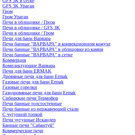
GFS 3K в сетке
GFS 3K Ураган
Гром
Гром Ураган
Печи в облицовке / Гроза
Печи в облицовке / GFS 3K
Печи в облицовке / Гром
Печи для бани Варвара
Печи банные "ВАРВАРА" в конвекционном кожухе
Печи банные "ВАРВАРА" в облицовке из камня
Печи банные "ВАРВАРА" в сетке
Коммерция
Комплектующие Варвара
Печи для бани ERMAK
Дровяные печи для бани Ermak
Газовые печи для бани Ermak
Газовые горелки
Газодровяные печи для бани Ermak
Сибирские печи Термофор
Печи банные толстостенные
Печи банные из нержавеющей стали
С чугунной топкой
Печи чугунные Искандер
Банные печи "Сабантуй"
Коммерческие печи