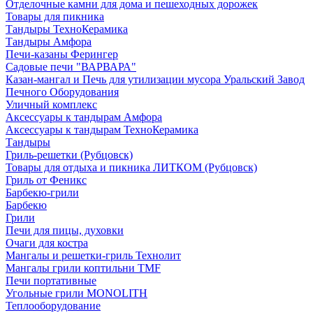
Отделочные камни для дома и пешеходных дорожек
Товары для пикника
Тандыры ТехноКерамика
Тандыры Амфора
Печи-казаны Ферингер
Садовые печи "ВАРВАРА"
Казан-мангал и Печь для утилизации мусора Уральский Завод
Печного Оборудования
Уличный комплекс
Аксессуары к тандырам Амфора
Аксессуары к тандырам ТехноКерамика
Тандыры
Гриль-решетки (Рубцовск)
Товары для отдыха и пикника ЛИТКОМ (Рубцовск)
Гриль от Феникс
Барбекю-грили
Барбекю
Грили
Печи для пицы, духовки
Очаги для костра
Мангалы и решетки-гриль Технолит
Мангалы грили коптильни TMF
Печи портативные
Угольные грили MONOLITH
Теплооборудование