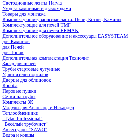
Светодиодные ленты Harvia
Уход за каминами и дымоходами
Товары для монтажа
Комплектующие, запасные части: Печи, Котлы, Камины
Комплектующие для печей TMF
Комплектующие для печей ERMAK
Дополнительное оборудование и аксессуары EASYSTEAM
для Каминов
для Печей
для Топок
Дополнительная комплектация Технолит
Заряд для печей
Трубы стартовые чугунные
Удлинители порталов
Дверцы для облицовок
Короба
Паровые пушки
Сетки на трубы
Комплекты ЗК
Модули для Авангард и Искандер
Теплообменники
"Tytan Professional"
"Весёлый трубочист"
Аксессуары "SAWO"
Ведра и ковшы