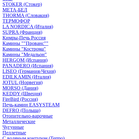
STOKER (Стокер)
МЕТА-БЕЛ
THORMA (Словакия)
ТЕРМОФОР
LA NORDICA (Италия)
SUPRA (Франция)
Кимры-Печь Россия
Камины ""Прованс""
Камины "Кострома"
Камины "Медальон"
HERGOM (Испания)
PANADERO (Испания)
LISEO (Германия-Чехия)
EDILKAMIN (Италия)
JOTUL (Норвегия)
MORSO (Дания)
KEDDY (Швеция)
FireBird (Россия)
Печь-камин EASYSTEAM
DEFRO (Польша)
Отопительно-варочные
Металлические
Чугунные
Пеллетные
С водяным контуром (Termo)