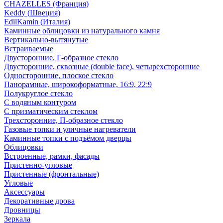
CHAZELLES (Франция)
Keddy (Швеция)
EdilKamin (Италия)
Каминные облицовки из натурального камня
Вертикально-вытянутые
Встраиваемые
Двусторонние, Г-образное стекло
Двусторонние, сквозные (double face), четырехсторонние
Односторонние, плоское стекло
Панорамные, широкоформатные, 16:9, 22:9
Полукруглое стекло
С водяным контуром
С призматическим стеклом
Трехсторонние, П-образное стекло
Газовые топки и уличные нагреватели
Каминные топки с подъёмом дверцы
Облицовки
Встроенные, рамки, фасады
Пристенно-угловые
Пристенные (фронтальные)
Угловые
Аксессуары
Декоративные дрова
Дровницы
Зеркала