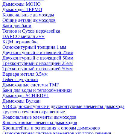
Дымоходы МОНО
Дымоходы ТЕРМО
Коаксиальные дымоходы
Общие детали дымоходов
Баки для бани
Теплов и Сухов нержавейка
DARCO металл 2мм
КДМ нержавейка
Одноконтурный толщина 1 мм
Двухконтурный с изоляцией 25мм
Двухконтурный с изоляцией 50мм
Трёхконтурный с изоляцией 25мм
Трёхконтурный с изоляцией 50мм
Варвара металл 3,5мм
Гефест чугунный
Дымоходные системы TMF
Баки для воды и теплообменники
Дымоходы SCHIEDEL
Дымоходы Вулкан
VBR:одноконтурные и двухконтурные элементы дымохода
круглого сечения окрашенные
Коаксиальные элементы дымоходов
Коллективные элементы дымоходов
Кронштейны и основания к опорам дымоходов
Одноконтурная система элементов круглого сечения