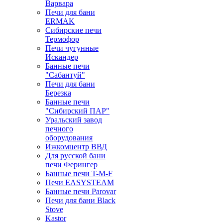
Варвара
Печи для бани
ERMAK
Сибирские печи
Термофор
Печи чугунные
Искандер
Банные печи
"Сабантуй"
Печи для бани
Березка
Банные печи
"Сибирский ПАР"
Уральский завод
печного
оборудования
Ижкомцентр ВВД
Для русской бани
печи Ферингер
Банные печи T-M-F
Печи EASYSTEAM
Банные печи Parovar
Печи для бани Black
Stove
Kastor