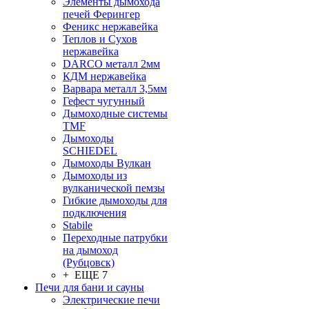
Элементы дымохода
печей Ферингер
Феникс нержавейка
Теплов и Сухов
нержавейка
DARCO металл 2мм
КДМ нержавейка
Варвара металл 3,5мм
Гефест чугунный
Дымоходные системы
TMF
Дымоходы
SCHIEDEL
Дымоходы Вулкан
Дымоходы из
вулканической пемзы
Гибкие дымоходы для
подключения
Stabile
Переходные патрубки
на дымоход
(Рубцовск)
+ ЕЩЕ 7
Печи для бани и сауны
Электрические печи