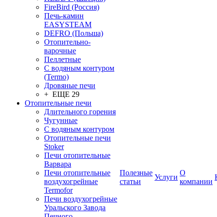
FireBird (Россия)
Печь-камин
EASYSTEAM
DEFRO (Польша)
Отопительно-
варочные
Пеллетные
С водяным контуром
(Termo)
Дровяные печи
+ ЕЩЕ 29
Отопительные печи
Длительного горения
Чугунные
C водяным контуром
Отопительные печи
Stoker
Печи отопительные
Варвара
Печи отопительные
Полезные
О
Услуги
воздухогрейные
статьи
компании
Termofor
Печи воздухогрейные
Уральского Завода
Печного