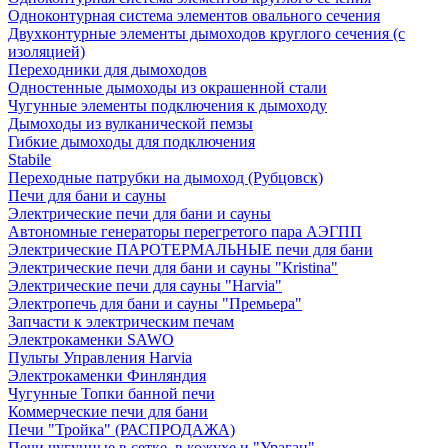
Одноконтурная система элементов овального сечения
Двухконтурные элементы дымоходов круглого сечения (с
изоляцией)
Переходники для дымоходов
Одностенные дымоходы из окрашенной стали
Чугунные элементы подключения к дымоходу
Дымоходы из вулканической пемзы
Гибкие дымоходы для подключения
Stabile
Переходные патрубки на дымоход (Рубцовск)
Печи для бани и сауны
Электрические печи для бани и сауны
Автономные генераторы перегретого пара АЭГПП
Электрические ПАРОТЕРМАЛЬНЫЕ печи для бани
Электрические печи для бани и сауны "Кristina"
Электрические печи для сауны "Harvia"
Электропечь для бани и сауны "Премьера"
Запчасти к электрическим печам
Электрокаменки SAWO
Пульты Управления Harvia
Электрокаменки Финляндия
Чугунные Топки банной печи
Коммерческие печи для бани
Печи "Тройка" (РАСПРОДАЖА)
Печи чугунные в сетке, в кожухе и "Ураган"