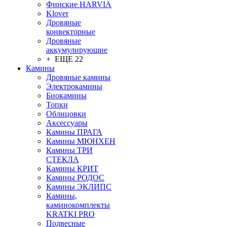
Финские HARVIA
Klover
Дровяные
конвекторные
Дровяные
аккумулирующие
+ ЕЩЕ 22
Камины
Дровяные камины
Электрокамины
Биокамины
Топки
Облицовки
Аксессуары
Камины ПРАГА
Камины МЮНХЕН
Камины ТРИ
СТЕКЛА
Камины КРИТ
Камины РОДОС
Камины ЭКЛИПС
Камины,
каминокомплекты
KRATKI PRO
Подвесные