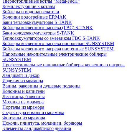
Твердотопливные котлы "Metal-FacH"
Комплектующие к котлам
Бойлеры и водонагреватели
Колонки водогрейные ERMAK
Баки теплоаккумуляторы S-TANK
Бойлеры косвенного нагрева (ГВС) S-TANK
Баки холодоаккумуляторы S-TANK
Теплоаккумуляторы со змеевиком ГВС S-TANK
Бойлеры косвенного нагрева напольные SUNSYSTEM
Бойлеры косвенного нагрева настенные SUNSYSTEM
Напольные накопительные электрические бойлеры
SUNSYSTEM
Профессиональные напольные бойлеры косвенного нагрева
SUNSYSTEM
Ландшафт и декор
Изделия из мрамора
Ванны, раковины и душевые поддоны
Колонны и капители
Лестницы, балясины
Мозаика из мрамора
Порталы из мрамора
Скульптура и вазы из мрамора
Фонтаны из мрамора
Цоколи, плинтуса, молдинги, бордюры
Элементы ландшафтного дизайна