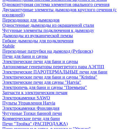
Одноконтурная система элементов овального сечения
Двухконтурные элементы дымоходов круглого сечения (с
изоляцией)
Переходники для дымоходов
Одностенные дымоходы из окрашенной стали
Чугунные элементы подключения к дымоходу
Дымоходы из вулканической пемзы
Гибкие дымоходы для подключения
Stabile
Переходные патрубки на дымоход (Рубцовск)
Печи для бани и сауны
Электрические печи для бани и сауны
Автономные генераторы перегретого пара АЭГПП
Электрические ПАРОТЕРМАЛЬНЫЕ печи для бани
Электрические печи для бани и сауны "Кristina"
Электрические печи для сауны "Harvia"
Электропечь для бани и сауны "Премьера"
Запчасти к электрическим печам
Электрокаменки SAWO
Пульты Управления Harvia
Электрокаменки Финляндия
Чугунные Топки банной печи
Коммерческие печи для бани
Печи "Тройка" (РАСПРОДАЖА)
Печи чугунные в сетке, в кожухе и "Ураган"