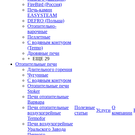
FireBird (Россия)
Печь-камин
EASYSTEAM
DEFRO (Польша)
Отопительно-
варочные
Пеллетные
С водяным контуром
(Termo)
Дровяные печи
+ ЕЩЕ 29
Отопительные печи
Длительного горения
Чугунные
C водяным контуром
Отопительные печи
Stoker
Печи отопительные
Варвара
Печи отопительные
Полезные
О
Услуги
воздухогрейные
статьи
компании
Termofor
Печи воздухогрейные
Уральского Завода
Печного