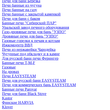
Печи для бани Березка
Печи банные из чугуна
Печи банные на газу
Печи банные с закрытой каменкой
Печи для бани с баком
Банные печи "Сибирский ПАР"
Уральский завод печного оборудования
Газо-дровяные печи для бань "УЗПО"
Дровяные печи для бань "УЗПО"
Газовые горелки к печам и котлам
Ижкомцентр ВВД
Печи из нержавейки Чародейка
Чугунные под обкладку и в камне
Для русской бани печи Ферингер
Банные печи T-M-F
Газовые
На дровах
Печи EASYSTEAM
Печи для русской бани EASYSTEAM
Печи для коммерческих бань EASYSTEAM
Банные печи Parovar
Печи для бани Black Stove
Kastor
Финские HARVIA
Klover