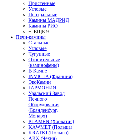
Пристенные
Угловые
Центральные
Камины МАДРИД
Камины РИО
+ ЕЩЕ 9
Печи-камины
Стальные
Угловые
Чугунные
Отопительные
(каминофены)
В Камне
INVICTA (Франция)
ЭкоКамин
ГАРМОНИЯ
Уральский Завод
Печного
Оборудования
(Бранденбург,
Монарх)
PLAMEN (Хорватия)
KAWMET (Польша)
KRATKI (Польша)
ABX (Чехия)