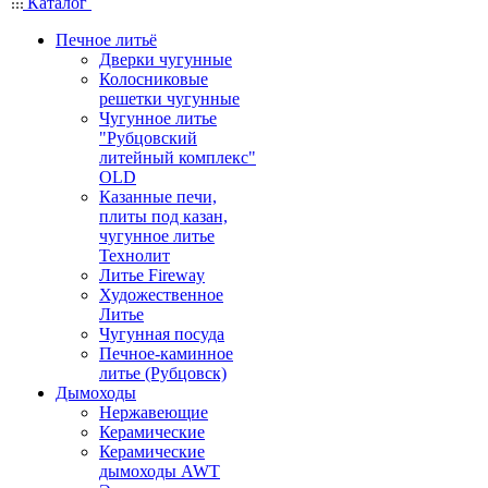
Каталог
Печное литьё
Дверки чугунные
Колосниковые
решетки чугунные
Чугунное литье
"Рубцовский
литейный комплекс"
OLD
Казанные печи,
плиты под казан,
чугунное литье
Технолит
Литье Fireway
Художественное
Литье
Чугунная посуда
Печное-каминное
литье (Рубцовск)
Дымоходы
Нержавеющие
Керамические
Керамические
дымоходы AWT