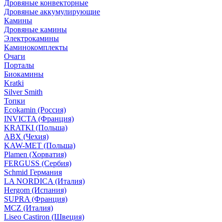
Дровяные конвекторные
Дровяные аккумулирующие
Камины
Дровяные камины
Электрокамины
Каминокомплекты
Очаги
Порталы
Биокамины
Kratki
Silver Smith
Топки
Ecokamin (Россия)
INVICTA (Франция)
KRATKI (Польша)
ABX (Чехия)
KAW-MET (Польша)
Plamen (Хорватия)
FERGUSS (Сербия)
Schmid Германия
LA NORDICA (Италия)
Hergom (Испания)
SUPRA (Франция)
MCZ (Италия)
Liseo Castiron (Швеция)