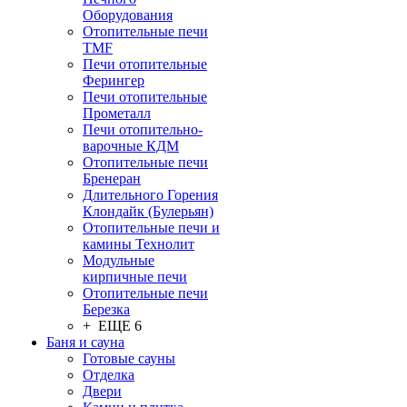
Оборудования
Отопительные печи
TMF
Печи отопительные
Ферингер
Печи отопительные
Прометалл
Печи отопительно-
варочные КДМ
Отопительные печи
Бренеран
Длительного Горения
Клондайк (Булерьян)
Отопительные печи и
камины Технолит
Модульные
кирпичные печи
Отопительные печи
Березка
+ ЕЩЕ 6
Баня и сауна
Готовые сауны
Отделка
Двери