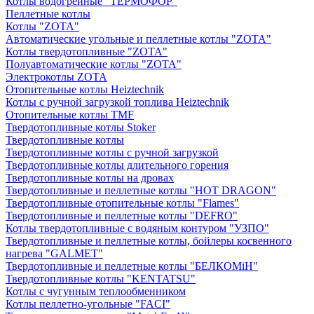
Котлы водогрейные "ТЕРМОФОР"
Пеллетные котлы
Котлы "ZOTA"
Автоматические угольные и пеллетные котлы "ZOTA"
Котлы твердотопливные "ZOTA"
Полуавтоматические котлы "ZOTA"
Электрокотлы ZOTA
Отопительные котлы Heiztechnik
Котлы с ручной загрузкой топлива Heiztechnik
Отопительные котлы TMF
Твердотопливные котлы Stoker
Твердотопливные котлы
Твердотопливные котлы с ручной загрузкой
Твердотопливные котлы длительного горения
Твердотопливные котлы на дровах
Твердотопливные и пеллетные котлы "HOT DRAGON"
Твердотопливные отопительные котлы "Flames"
Твердотопливные и пеллетные котлы "DEFRO"
Котлы твердотопливные с водяным контуром "УЗПО"
Твердотопливные и пеллетные котлы, бойлеры косвенного
нагрева "GALMET"
Твердотопливные и пеллетные котлы "БЕЛКОМiН"
Твердотопливные котлы "KENTATSU"
Котлы с чугунным теплообменником
Котлы пеллетно-угольные "FACI"