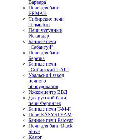
Варвара
Печи для бани
ERMAK
Сибирские печи
Термофор
Печи чугунные
Искандер
Банные печи
"Сабантуй"
Печи для бани
Березка
Банные печи
"Сибирский ПАР"
Уральский завод
печного
оборудования
Ижкомцентр ВВД
Для русской бани
печи Ферингер
Банные печи T-M-F
Печи EASYSTEAM
Банные печи Parovar
Печи для бани Black
Stove
Kastor