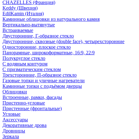
CHAZELLES (Франция)
Keddy (Швеция)
EdilKamin (Италия)
Каминные облицовки из натурального камня
Вертикально-вытянутые
Встраиваемые
Двусторонние, Г-образное стекло
Двусторонние, сквозные (double face), четырехсторонние
Односторонние, плоское стекло
Панорамные, широкоформатные, 16:9, 22:9
Полукруглое стекло
С водяным контуром
С призматическим стеклом
Трехсторонние, П-образное стекло
Газовые топки и уличные нагреватели
Каминные топки с подъёмом дверцы
Облицовки
Встроенные, рамки, фасады
Пристенно-угловые
Пристенные (фронтальные)
Угловые
Аксессуары
Декоративные дрова
Дровницы
Зеркала