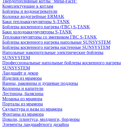
Твердотопливные котлы "Metal-FacH"
Комплектующие к котлам
Бойлеры и водонагреватели
Колонки водогрейные ERMAK
Баки теплоаккумуляторы S-TANK
Бойлеры косвенного нагрева (ГВС) S-TANK
Баки холодоаккумуляторы S-TANK
Теплоаккумуляторы со змеевиком ГВС S-TANK
Бойлеры косвенного нагрева напольные SUNSYSTEM
Бойлеры косвенного нагрева настенные SUNSYSTEM
Напольные накопительные электрические бойлеры
SUNSYSTEM
Профессиональные напольные бойлеры косвенного нагрева
SUNSYSTEM
Ландшафт и декор
Изделия из мрамора
Ванны, раковины и душевые поддоны
Колонны и капители
Лестницы, балясины
Мозаика из мрамора
Порталы из мрамора
Скульптура и вазы из мрамора
Фонтаны из мрамора
Цоколи, плинтуса, молдинги, бордюры
Элементы ландшафтного дизайна