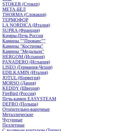
STOKER (Стокер)
МЕТА-БЕЛ
THORMA (Словакия)
ТЕРМОФОР
LA NORDICA (Италия)
SUPRA (Франция)
Кимры-Печь Россия
Камины ""Прованс""
Камины "Кострома"
Камины "Медальон"
HERGOM (Испания)
PANADERO (Испания)
LISEO (Германия-Чехия)
EDILKAMIN (Италия)
JOTUL (Норвегия)
MORSO (Дания)
KEDDY (Швеция)
FireBird (Россия)
Печь-камин EASYSTEAM
DEFRO (Польша)
Отопительно-варочные
Металлические
Чугунные
Пеллетные
С водяным контуром (Termo)