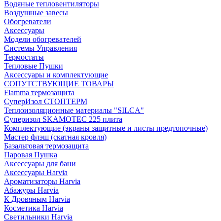
Водяные тепловентиляторы
Воздушные завесы
Обогреватели
Аксессуары
Модели обогревателей
Системы Управления
Термостаты
Тепловые Пушки
Аксессуары и комплектующие
СОПУТСТВУЮЩИЕ ТОВАРЫ
Flamma термозащита
СуперИзол СТОПТЕРМ
Теплоизоляционные материалы "SILCA"
Суперизол SKAMOTEC 225 плита
Комплектующие (экраны защитные и листы предтопочные)
Мастер флэш (скатная кровля)
Базальтовая термозащита
Паровая Пушка
Аксессуары для бани
Аксессуары Harvia
Ароматизаторы Harvia
Абажуры Harvia
К Дровяным Harvia
Косметика Harvia
Светильники Harvia