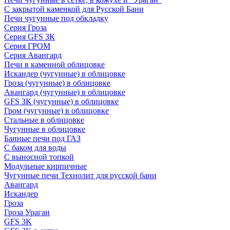
С закрытой каменкой для Русской Бани
Печи чугунные под обкладку
Серия Гроза
Серия GFS ЗК
Серия ГРОМ
Серия Авангард
Печи в каменной облицовке
Искандер (чугунные) в облицовке
Гроза (чугунные) в облицовке
Авангард (чугунные) в облицовке
GFS ЗК (чугунные) в облицовке
Гром (чугунные) в облицовке
Стальные в облицовке
Чугунные в облицовке
Банные печи под ГАЗ
С баком для воды
С выносной топкой
Модульные кирпичные
Чугунные печи Технолит для русской бани
Авангард
Искандер
Гроза
Гроза Ураган
GFS 3K