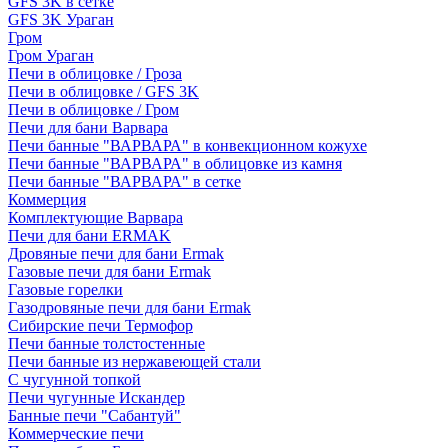
GFS 3K в сетке
GFS 3K Ураган
Гром
Гром Ураган
Печи в облицовке / Гроза
Печи в облицовке / GFS 3K
Печи в облицовке / Гром
Печи для бани Варвара
Печи банные "ВАРВАРА" в конвекционном кожухе
Печи банные "ВАРВАРА" в облицовке из камня
Печи банные "ВАРВАРА" в сетке
Коммерция
Комплектующие Варвара
Печи для бани ERMAK
Дровяные печи для бани Ermak
Газовые печи для бани Ermak
Газовые горелки
Газодровяные печи для бани Ermak
Сибирские печи Термофор
Печи банные толстостенные
Печи банные из нержавеющей стали
С чугунной топкой
Печи чугунные Искандер
Банные печи "Сабантуй"
Коммерческие печи