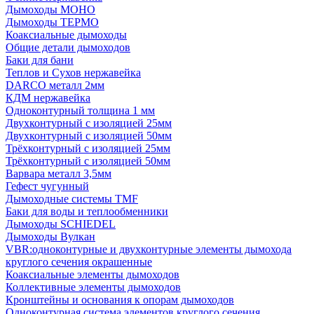
Дымоходы МОНО
Дымоходы ТЕРМО
Коаксиальные дымоходы
Общие детали дымоходов
Баки для бани
Теплов и Сухов нержавейка
DARCO металл 2мм
КДМ нержавейка
Одноконтурный толщина 1 мм
Двухконтурный с изоляцией 25мм
Двухконтурный с изоляцией 50мм
Трёхконтурный с изоляцией 25мм
Трёхконтурный с изоляцией 50мм
Варвара металл 3,5мм
Гефест чугунный
Дымоходные системы TMF
Баки для воды и теплообменники
Дымоходы SCHIEDEL
Дымоходы Вулкан
VBR:одноконтурные и двухконтурные элементы дымохода
круглого сечения окрашенные
Коаксиальные элементы дымоходов
Коллективные элементы дымоходов
Кронштейны и основания к опорам дымоходов
Одноконтурная система элементов круглого сечения