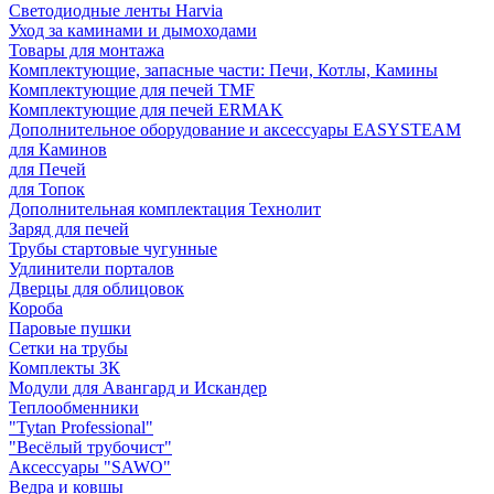
Светодиодные ленты Harvia
Уход за каминами и дымоходами
Товары для монтажа
Комплектующие, запасные части: Печи, Котлы, Камины
Комплектующие для печей TMF
Комплектующие для печей ERMAK
Дополнительное оборудование и аксессуары EASYSTEAM
для Каминов
для Печей
для Топок
Дополнительная комплектация Технолит
Заряд для печей
Трубы стартовые чугунные
Удлинители порталов
Дверцы для облицовок
Короба
Паровые пушки
Сетки на трубы
Комплекты ЗК
Модули для Авангард и Искандер
Теплообменники
"Tytan Professional"
"Весёлый трубочист"
Аксессуары "SAWO"
Ведра и ковшы