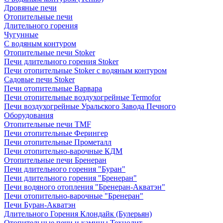
Дровяные печи
Отопительные печи
Длительного горения
Чугунные
C водяным контуром
Отопительные печи Stoker
Печи длительного горения Stoker
Печи отопительные Stoker с водяным контуром
Садовые печи Stoker
Печи отопительные Варвара
Печи отопительные воздухогрейные Termofor
Печи воздухогрейные Уральского Завода Печного
Оборудования
Отопительные печи TMF
Печи отопительные Ферингер
Печи отопительные Прометалл
Печи отопительно-варочные КДМ
Отопительные печи Бренеран
Печи длительного горения "Буран"
Печи длительного горения "Бренеран"
Печи водяного отопления "Бренеран-Акватэн"
Печи отопительно-варочные "Бренеран"
Печи Буран-Акватэн
Длительного Горения Клондайк (Булерьян)
Отопительные печи и камины Технолит