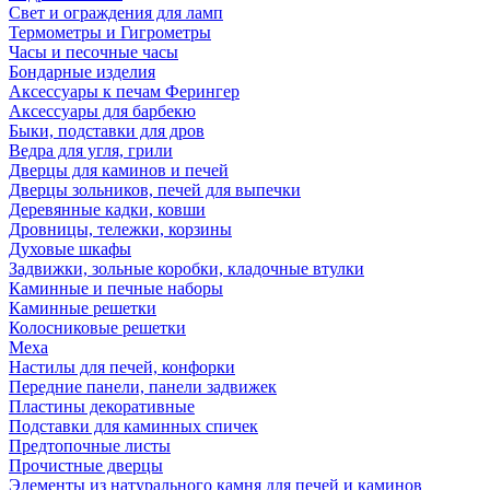
Свет и ограждения для ламп
Термометры и Гигрометры
Часы и песочные часы
Бондарные изделия
Аксессуары к печам Ферингер
Аксессуары для барбекю
Быки, подставки для дров
Ведра для угля, грили
Дверцы для каминов и печей
Дверцы зольников, печей для выпечки
Деревянные кадки, ковши
Дровницы, тележки, корзины
Духовые шкафы
Задвижки, зольные коробки, кладочные втулки
Каминные и печные наборы
Каминные решетки
Колосниковые решетки
Меха
Настилы для печей, конфорки
Передние панели, панели задвижек
Пластины декоративные
Подставки для каминных спичек
Предтопочные листы
Прочистные дверцы
Элементы из натурального камня для печей и каминов