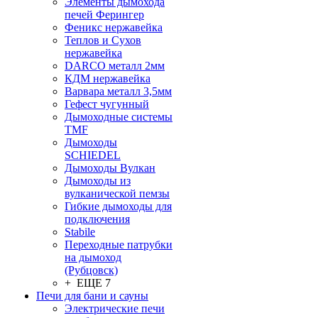
Элементы дымохода
печей Ферингер
Феникс нержавейка
Теплов и Сухов
нержавейка
DARCO металл 2мм
КДМ нержавейка
Варвара металл 3,5мм
Гефест чугунный
Дымоходные системы
TMF
Дымоходы
SCHIEDEL
Дымоходы Вулкан
Дымоходы из
вулканической пемзы
Гибкие дымоходы для
подключения
Stabile
Переходные патрубки
на дымоход
(Рубцовск)
+ ЕЩЕ 7
Печи для бани и сауны
Электрические печи