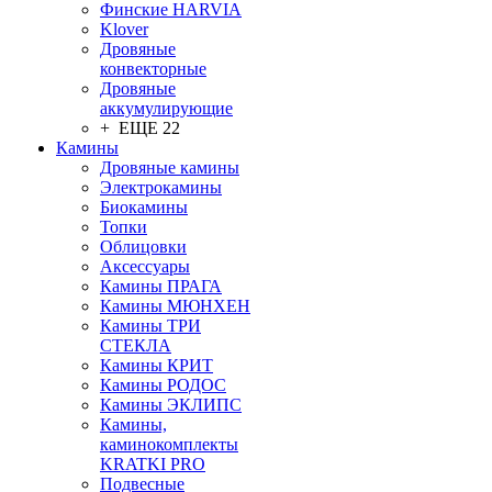
Финские HARVIA
Klover
Дровяные
конвекторные
Дровяные
аккумулирующие
+ ЕЩЕ 22
Камины
Дровяные камины
Электрокамины
Биокамины
Топки
Облицовки
Аксессуары
Камины ПРАГА
Камины МЮНХЕН
Камины ТРИ
СТЕКЛА
Камины КРИТ
Камины РОДОС
Камины ЭКЛИПС
Камины,
каминокомплекты
KRATKI PRO
Подвесные