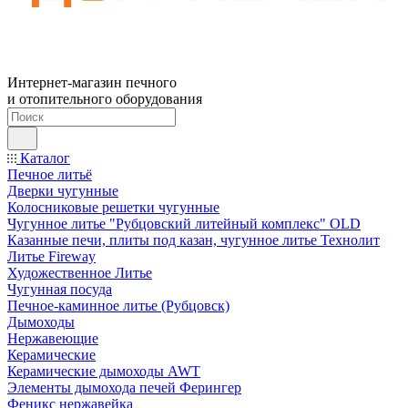
Интернет-магазин печного
и отопительного оборудования
Каталог
Печное литьё
Дверки чугунные
Колосниковые решетки чугунные
Чугунное литье "Рубцовский литейный комплекс" OLD
Казанные печи, плиты под казан, чугунное литье Технолит
Литье Fireway
Художественное Литье
Чугунная посуда
Печное-каминное литье (Рубцовск)
Дымоходы
Нержавеющие
Керамические
Керамические дымоходы AWT
Элементы дымохода печей Ферингер
Феникс нержавейка