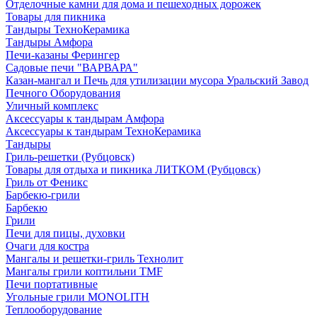
Отделочные камни для дома и пешеходных дорожек
Товары для пикника
Тандыры ТехноКерамика
Тандыры Амфора
Печи-казаны Ферингер
Садовые печи "ВАРВАРА"
Казан-мангал и Печь для утилизации мусора Уральский Завод
Печного Оборудования
Уличный комплекс
Аксессуары к тандырам Амфора
Аксессуары к тандырам ТехноКерамика
Тандыры
Гриль-решетки (Рубцовск)
Товары для отдыха и пикника ЛИТКОМ (Рубцовск)
Гриль от Феникс
Барбекю-грили
Барбекю
Грили
Печи для пицы, духовки
Очаги для костра
Мангалы и решетки-гриль Технолит
Мангалы грили коптильни TMF
Печи портативные
Угольные грили MONOLITH
Теплооборудование