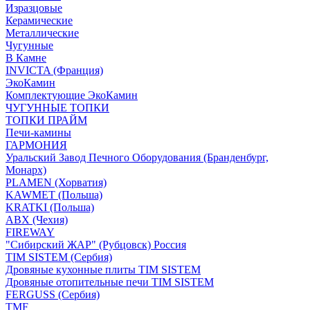
Изразцовые
Керамические
Металлические
Чугунные
В Камне
INVICTA (Франция)
ЭкоКамин
Комплектующие ЭкоКамин
ЧУГУННЫЕ ТОПКИ
ТОПКИ ПРАЙМ
Печи-камины
ГАРМОНИЯ
Уральский Завод Печного Оборудования (Бранденбург,
Монарх)
PLAMEN (Хорватия)
KAWMET (Польша)
KRATKI (Польша)
ABX (Чехия)
FIREWAY
"Сибирский ЖАР" (Рубцовск) Россия
TIM SISTEM (Сербия)
Дровяные кухонные плиты TIM SISTEM
Дровяные отопительные печи TIM SISTEM
FERGUSS (Сербия)
TMF