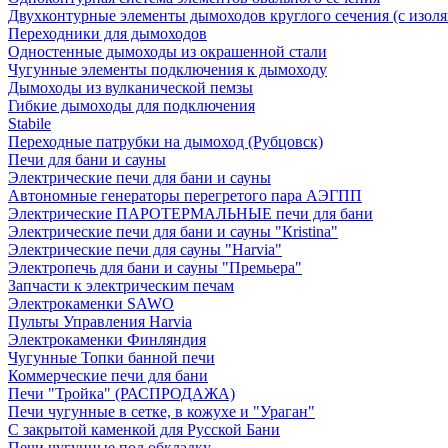
Двухконтурные элементы дымоходов круглого сечения (с изол
Переходники для дымоходов
Одностенные дымоходы из окрашенной стали
Чугунные элементы подключения к дымоходу
Дымоходы из вулканической пемзы
Гибкие дымоходы для подключения
Stabile
Переходные патрубки на дымоход (Рубцовск)
Печи для бани и сауны
Электрические печи для бани и сауны
Автономные генераторы перегретого пара АЭГПП
Электрические ПАРОТЕРМАЛЬНЫЕ печи для бани
Электрические печи для бани и сауны "Кristina"
Электрические печи для сауны "Harvia"
Электропечь для бани и сауны "Премьера"
Запчасти к электрическим печам
Электрокаменки SAWO
Пульты Управления Harvia
Электрокаменки Финляндия
Чугунные Топки банной печи
Коммерческие печи для бани
Печи "Тройка" (РАСПРОДАЖА)
Печи чугунные в сетке, в кожухе и "Ураган"
С закрытой каменкой для Русской Бани
Печи чугунные под обкладку