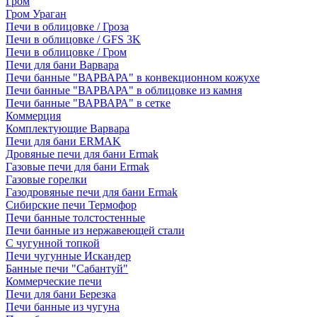
Гром
Гром Ураган
Печи в облицовке / Гроза
Печи в облицовке / GFS 3K
Печи в облицовке / Гром
Печи для бани Варвара
Печи банные "ВАРВАРА" в конвекционном кожухе
Печи банные "ВАРВАРА" в облицовке из камня
Печи банные "ВАРВАРА" в сетке
Коммерция
Комплектующие Варвара
Печи для бани ERMAK
Дровяные печи для бани Ermak
Газовые печи для бани Ermak
Газовые горелки
Газодровяные печи для бани Ermak
Сибирские печи Термофор
Печи банные толстостенные
Печи банные из нержавеющей стали
С чугунной топкой
Печи чугунные Искандер
Банные печи "Сабантуй"
Коммерческие печи
Печи для бани Березка
Печи банные из чугуна