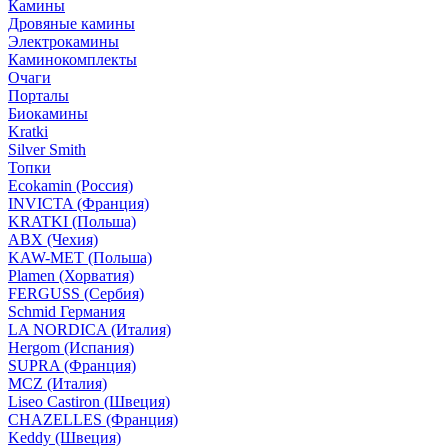
Камины
Дровяные камины
Электрокамины
Каминокомплекты
Очаги
Порталы
Биокамины
Kratki
Silver Smith
Топки
Ecokamin (Россия)
INVICTA (Франция)
KRATKI (Польша)
ABX (Чехия)
KAW-MET (Польша)
Plamen (Хорватия)
FERGUSS (Сербия)
Schmid Германия
LA NORDICA (Италия)
Hergom (Испания)
SUPRA (Франция)
MCZ (Италия)
Liseo Castiron (Швеция)
CHAZELLES (Франция)
Keddy (Швеция)