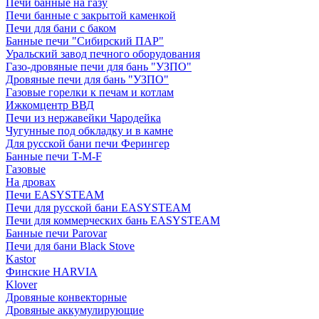
Печи банные на газу
Печи банные с закрытой каменкой
Печи для бани с баком
Банные печи "Сибирский ПАР"
Уральский завод печного оборудования
Газо-дровяные печи для бань "УЗПО"
Дровяные печи для бань "УЗПО"
Газовые горелки к печам и котлам
Ижкомцентр ВВД
Печи из нержавейки Чародейка
Чугунные под обкладку и в камне
Для русской бани печи Ферингер
Банные печи T-M-F
Газовые
На дровах
Печи EASYSTEAM
Печи для русской бани EASYSTEAM
Печи для коммерческих бань EASYSTEAM
Банные печи Parovar
Печи для бани Black Stove
Kastor
Финские HARVIA
Klover
Дровяные конвекторные
Дровяные аккумулирующие