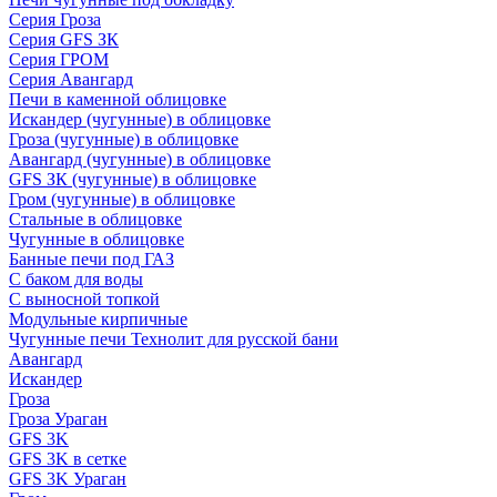
Серия Гроза
Серия GFS ЗК
Серия ГРОМ
Серия Авангард
Печи в каменной облицовке
Искандер (чугунные) в облицовке
Гроза (чугунные) в облицовке
Авангард (чугунные) в облицовке
GFS ЗК (чугунные) в облицовке
Гром (чугунные) в облицовке
Стальные в облицовке
Чугунные в облицовке
Банные печи под ГАЗ
С баком для воды
С выносной топкой
Модульные кирпичные
Чугунные печи Технолит для русской бани
Авангард
Искандер
Гроза
Гроза Ураган
GFS 3K
GFS 3K в сетке
GFS 3K Ураган