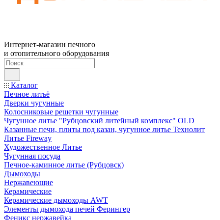
Интернет-магазин печного
и отопительного оборудования
Каталог
Печное литьё
Дверки чугунные
Колосниковые решетки чугунные
Чугунное литье "Рубцовский литейный комплекс" OLD
Казанные печи, плиты под казан, чугунное литье Технолит
Литье Fireway
Художественное Литье
Чугунная посуда
Печное-каминное литье (Рубцовск)
Дымоходы
Нержавеющие
Керамические
Керамические дымоходы AWT
Элементы дымохода печей Ферингер
Феникс нержавейка