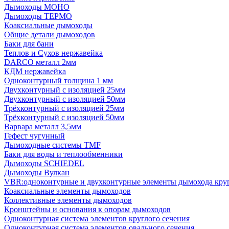
Дымоходы МОНО
Дымоходы ТЕРМО
Коаксиальные дымоходы
Общие детали дымоходов
Баки для бани
Теплов и Сухов нержавейка
DARCO металл 2мм
КДМ нержавейка
Одноконтурный толщина 1 мм
Двухконтурный с изоляцией 25мм
Двухконтурный с изоляцией 50мм
Трёхконтурный с изоляцией 25мм
Трёхконтурный с изоляцией 50мм
Варвара металл 3,5мм
Гефест чугунный
Дымоходные системы TMF
Баки для воды и теплообменники
Дымоходы SCHIEDEL
Дымоходы Вулкан
VBR:одноконтурные и двухконтурные элементы дымохода кру
Коаксиальные элементы дымоходов
Коллективные элементы дымоходов
Кронштейны и основания к опорам дымоходов
Одноконтурная система элементов круглого сечения
Одноконтурная система элементов овального сечения