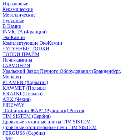
Изразцовые
Керамические
Металлические
Чугунные
В Камне
INVICTA (Франция)
ЭкоКамин
Комплектующие ЭкоКамин
ЧУГУННЫЕ ТОПКИ
ТОПКИ ПРАЙМ
Печи-камины
ГАРМОНИЯ
Уральский Завод Печного Оборудования (Бранденбург,
Монарх)
PLAMEN (Хорватия)
KAWMET (Польша)
KRATKI (Польша)
ABX (Чехия)
FIREWAY
"Сибирский ЖАР" (Рубцовск) Россия
TIM SISTEM (Сербия)
Дровяные кухонные плиты TIM SISTEM
Дровяные отопительные печи TIM SISTEM
FERGUSS (Сербия)
TMF