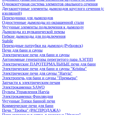
Одноконтурная система элементов овального сечения
Двухконтурные элементы дымоходов круглого сечения (с
изоляцией)
Переходники для дымоходов
Одностенные дымоходы из окрашенной стали
Чугунные элементы подключения к дымоходу
Дымоходы из вулканической пемзы
Гибкие дымоходы для подключения
Stabile
Переходные патрубки на дымоход (Рубцовск)
Печи для бани и сауны
Электрические печи для бани и сауны
Автономные генераторы перегретого пара АЭГПП
Электрические ПАРОТЕРМАЛЬНЫЕ печи для бани
Электрические печи для бани и сауны "Кristina"
Электрические печи для сауны "Harvia"
Электропечь для бани и сауны "Премьера"
Запчасти к электрическим печам
Электрокаменки SAWO
Пульты Управления Harvia
Электрокаменки Финляндия
Чугунные Топки банной печи
Коммерческие печи для бани
Печи "Тройка" (РАСПРОДАЖА)
Печи чугунные в сетке, в кожухе и "Ураган"