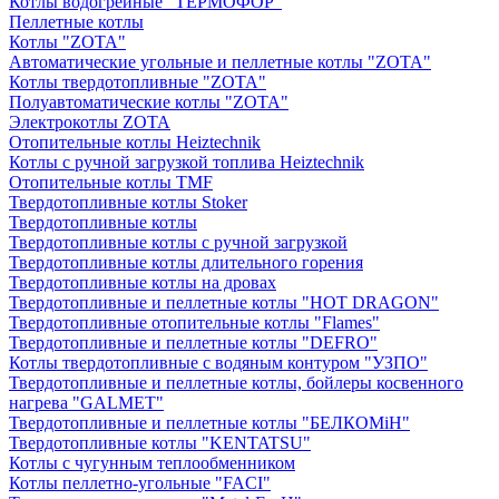
Котлы водогрейные "ТЕРМОФОР"
Пеллетные котлы
Котлы "ZOTA"
Автоматические угольные и пеллетные котлы "ZOTA"
Котлы твердотопливные "ZOTA"
Полуавтоматические котлы "ZOTA"
Электрокотлы ZOTA
Отопительные котлы Heiztechnik
Котлы с ручной загрузкой топлива Heiztechnik
Отопительные котлы TMF
Твердотопливные котлы Stoker
Твердотопливные котлы
Твердотопливные котлы с ручной загрузкой
Твердотопливные котлы длительного горения
Твердотопливные котлы на дровах
Твердотопливные и пеллетные котлы "HOT DRAGON"
Твердотопливные отопительные котлы "Flames"
Твердотопливные и пеллетные котлы "DEFRO"
Котлы твердотопливные с водяным контуром "УЗПО"
Твердотопливные и пеллетные котлы, бойлеры косвенного
нагрева "GALMET"
Твердотопливные и пеллетные котлы "БЕЛКОМiН"
Твердотопливные котлы "KENTATSU"
Котлы с чугунным теплообменником
Котлы пеллетно-угольные "FACI"