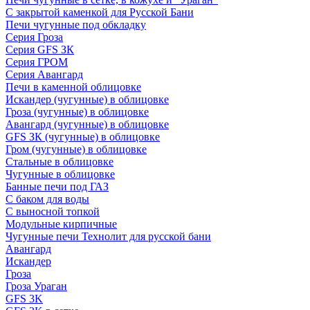
С закрытой каменкой для Русской Бани
Печи чугунные под обкладку
Серия Гроза
Серия GFS ЗК
Серия ГРОМ
Серия Авангард
Печи в каменной облицовке
Искандер (чугунные) в облицовке
Гроза (чугунные) в облицовке
Авангард (чугунные) в облицовке
GFS ЗК (чугунные) в облицовке
Гром (чугунные) в облицовке
Стальные в облицовке
Чугунные в облицовке
Банные печи под ГАЗ
С баком для воды
С выносной топкой
Модульные кирпичные
Чугунные печи Технолит для русской бани
Авангард
Искандер
Гроза
Гроза Ураган
GFS 3K