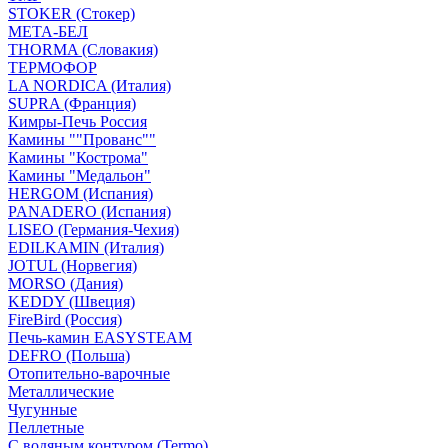
STOKER (Стокер)
МЕТА-БЕЛ
THORMA (Словакия)
ТЕРМОФОР
LA NORDICA (Италия)
SUPRA (Франция)
Кимры-Печь Россия
Камины ""Прованс""
Камины "Кострома"
Камины "Медальон"
HERGOM (Испания)
PANADERO (Испания)
LISEO (Германия-Чехия)
EDILKAMIN (Италия)
JOTUL (Норвегия)
MORSO (Дания)
KEDDY (Швеция)
FireBird (Россия)
Печь-камин EASYSTEAM
DEFRO (Польша)
Отопительно-варочные
Металлические
Чугунные
Пеллетные
С водяным контуром (Termo)