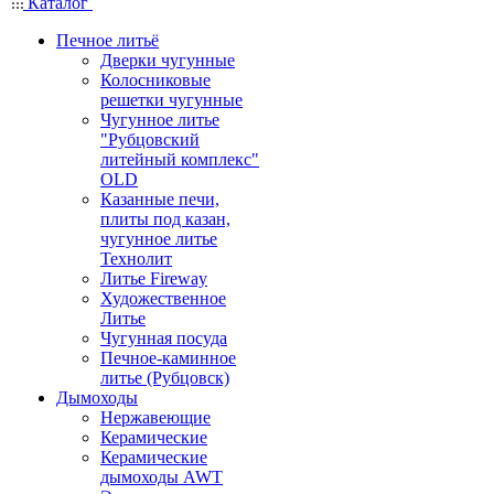
Каталог
Печное литьё
Дверки чугунные
Колосниковые
решетки чугунные
Чугунное литье
"Рубцовский
литейный комплекс"
OLD
Казанные печи,
плиты под казан,
чугунное литье
Технолит
Литье Fireway
Художественное
Литье
Чугунная посуда
Печное-каминное
литье (Рубцовск)
Дымоходы
Нержавеющие
Керамические
Керамические
дымоходы AWT