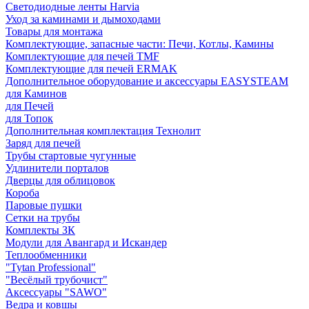
Светодиодные ленты Harvia
Уход за каминами и дымоходами
Товары для монтажа
Комплектующие, запасные части: Печи, Котлы, Камины
Комплектующие для печей TMF
Комплектующие для печей ERMAK
Дополнительное оборудование и аксессуары EASYSTEAM
для Каминов
для Печей
для Топок
Дополнительная комплектация Технолит
Заряд для печей
Трубы стартовые чугунные
Удлинители порталов
Дверцы для облицовок
Короба
Паровые пушки
Сетки на трубы
Комплекты ЗК
Модули для Авангард и Искандер
Теплообменники
"Tytan Professional"
"Весёлый трубочист"
Аксессуары "SAWO"
Ведра и ковшы