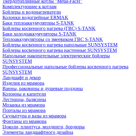
Твердотопливные котлы "Metal-FacH"
Комплектующие к котлам
Бойлеры и водонагреватели
Колонки водогрейные ERMAK
Баки теплоаккумуляторы S-TANK
Бойлеры косвенного нагрева (ГВС) S-TANK
Баки холодоаккумуляторы S-TANK
Теплоаккумуляторы со змеевиком ГВС S-TANK
Бойлеры косвенного нагрева напольные SUNSYSTEM
Бойлеры косвенного нагрева настенные SUNSYSTEM
Напольные накопительные электрические бойлеры
SUNSYSTEM
Профессиональные напольные бойлеры косвенного нагрева
SUNSYSTEM
Ландшафт и декор
Изделия из мрамора
Ванны, раковины и душевые поддоны
Колонны и капители
Лестницы, балясины
Мозаика из мрамора
Порталы из мрамора
Скульптура и вазы из мрамора
Фонтаны из мрамора
Цоколи, плинтуса, молдинги, бордюры
Элементы ландшафтного дизайна