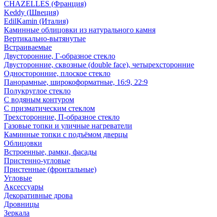
CHAZELLES (Франция)
Keddy (Швеция)
EdilKamin (Италия)
Каминные облицовки из натурального камня
Вертикально-вытянутые
Встраиваемые
Двусторонние, Г-образное стекло
Двусторонние, сквозные (double face), четырехсторонние
Односторонние, плоское стекло
Панорамные, широкоформатные, 16:9, 22:9
Полукруглое стекло
С водяным контуром
С призматическим стеклом
Трехсторонние, П-образное стекло
Газовые топки и уличные нагреватели
Каминные топки с подъёмом дверцы
Облицовки
Встроенные, рамки, фасады
Пристенно-угловые
Пристенные (фронтальные)
Угловые
Аксессуары
Декоративные дрова
Дровницы
Зеркала