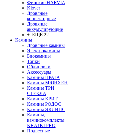
Финские HARVIA
Klover
Дровяные
конвекторные
Дровяные
аккумулирующие
+ ЕЩЕ 22
Камины
Дровяные камины
Электрокамины
Биокамины
Топки
Облицовки
Аксессуары
Камины ПРАГА
Камины МЮНХЕН
Камины ТРИ
СТЕКЛА
Камины КРИТ
Камины РОДОС
Камины ЭКЛИПС
Камины,
каминокомплекты
KRATKI PRO
Подвесные