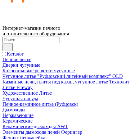
Интернет-магазин печного
и отопительного оборудования
Каталог
Печное литьё
Дверки чугунные
Колосниковые решетки чугунные
Чугунное литье "Рубцовский литейный комплекс" OLD
Казанные печи, плиты под казан, чугунное литье Технолит
Литье Fireway
Художественное Литье
Чугунная посуда
Печное-каминное литье (Рубцовск)
Дымоходы
Нержавеющие
Керамические
Керамические дымоходы AWT
Элементы дымохода печей Ферингер
Феникс нержавейка