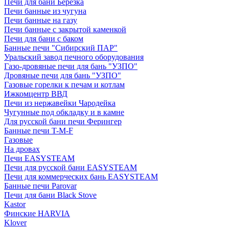
Печи для бани Березка
Печи банные из чугуна
Печи банные на газу
Печи банные с закрытой каменкой
Печи для бани с баком
Банные печи "Сибирский ПАР"
Уральский завод печного оборудования
Газо-дровяные печи для бань "УЗПО"
Дровяные печи для бань "УЗПО"
Газовые горелки к печам и котлам
Ижкомцентр ВВД
Печи из нержавейки Чародейка
Чугунные под обкладку и в камне
Для русской бани печи Ферингер
Банные печи T-M-F
Газовые
На дровах
Печи EASYSTEAM
Печи для русской бани EASYSTEAM
Печи для коммерческих бань EASYSTEAM
Банные печи Parovar
Печи для бани Black Stove
Kastor
Финские HARVIA
Klover