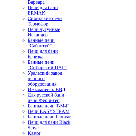
Варвара
Печи для бани
ERMAK
Сибирские печи
Термофор
Печи чугунные
Искандер
Банные печи
"Сабантуй"
Печи для бани
Березка
Банные печи
"Сибирский ПАР"
Уральский завод
печного
оборудования
Ижкомцентр ВВД
Для русской бани
печи Ферингер
Банные печи T-M-F
Печи EASYSTEAM
Банные печи Parovar
Печи для бани Black
Stove
Kastor