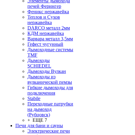
Элементы дымохода
печей Ферингер
Феникс нержавейка
Теплов и Сухов
нержавейка
DARCO металл 2мм
КДМ нержавейка
Варвара металл 3,5мм
Гефест чугунный
Дымоходные системы
TMF
Дымоходы
SCHIEDEL
Дымоходы Вулкан
Дымоходы из
вулканической пемзы
Гибкие дымоходы для
подключения
Stabile
Переходные патрубки
на дымоход
(Рубцовск)
+ ЕЩЕ 7
Печи для бани и сауны
Электрические печи