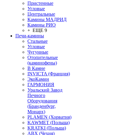
Пристенные
Угловые
Центральные
Камины МАДРИД
Камины РИО
+ ЕЩЕ 9
Печи-камины
Стальные
Угловые
Чугунные
Отопительные
(каминофены)
В Камне
INVICTA (Франция)
ЭкоКамин
ГАРМОНИЯ
Уральский Завод
Печного
Оборудования
(Бранденбург,
Монарх)
PLAMEN (Хорватия)
KAWMET (Польша)
KRATKI (Польша)
ABX (Чехия)