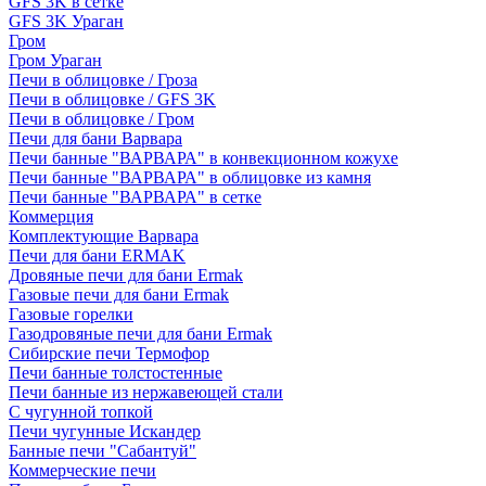
GFS 3K в сетке
GFS 3K Ураган
Гром
Гром Ураган
Печи в облицовке / Гроза
Печи в облицовке / GFS 3K
Печи в облицовке / Гром
Печи для бани Варвара
Печи банные "ВАРВАРА" в конвекционном кожухе
Печи банные "ВАРВАРА" в облицовке из камня
Печи банные "ВАРВАРА" в сетке
Коммерция
Комплектующие Варвара
Печи для бани ERMAK
Дровяные печи для бани Ermak
Газовые печи для бани Ermak
Газовые горелки
Газодровяные печи для бани Ermak
Сибирские печи Термофор
Печи банные толстостенные
Печи банные из нержавеющей стали
С чугунной топкой
Печи чугунные Искандер
Банные печи "Сабантуй"
Коммерческие печи