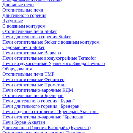
Дровяные печи
Отопительные печи
Длительного горения
Чугунные
C водяным контуром
Отопительные печи Stoker
Печи длительного горения Stoker
Печи отопительные Stoker с водяным контуром
Садовые печи Stoker
Печи отопительные Варвара
Печи отопительные воздухогрейные Termofor
Печи воздухогрейные Уральского Завода Печного
Оборудования
Отопительные печи TMF
Печи отопительные Ферингер
Печи отопительные Прометалл
Печи отопительно-варочные КДМ
Отопительные печи Бренеран
Печи длительного горения "Буран"
Печи длительного горения "Бренеран"
Печи водяного отопления "Бренеран-Акватэн"
Печи отопительно-варочные "Бренеран"
Печи Буран-Акватэн
Длительного Горения Клондайк (Булерьян)
Отопительные печи и камины Технолит