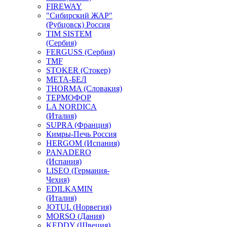
FIREWAY
"Сибирский ЖАР"
(Рубцовск) Россия
TIM SISTEM
(Сербия)
FERGUSS (Сербия)
TMF
STOKER (Стокер)
МЕТА-БЕЛ
THORMA (Словакия)
ТЕРМОФОР
LA NORDICA
(Италия)
SUPRA (Франция)
Кимры-Печь Россия
HERGOM (Испания)
PANADERO
(Испания)
LISEO (Германия-
Чехия)
EDILKAMIN
(Италия)
JOTUL (Норвегия)
MORSO (Дания)
KEDDY (Швеция)