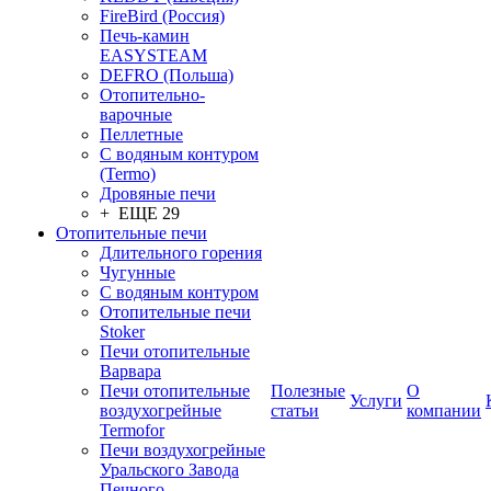
FireBird (Россия)
Печь-камин
EASYSTEAM
DEFRO (Польша)
Отопительно-
варочные
Пеллетные
С водяным контуром
(Termo)
Дровяные печи
+ ЕЩЕ 29
Отопительные печи
Длительного горения
Чугунные
C водяным контуром
Отопительные печи
Stoker
Печи отопительные
Варвара
Печи отопительные
Полезные
О
Услуги
воздухогрейные
статьи
компании
Termofor
Печи воздухогрейные
Уральского Завода
Печного