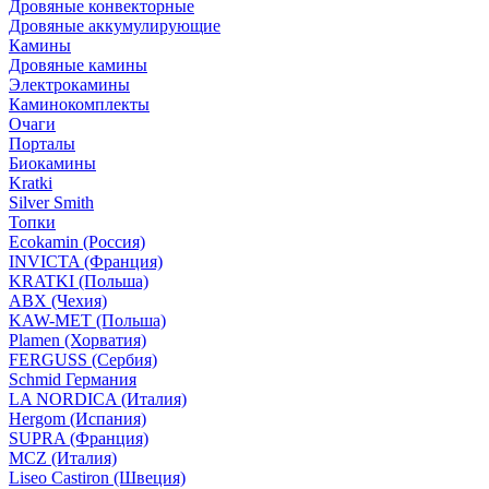
Дровяные конвекторные
Дровяные аккумулирующие
Камины
Дровяные камины
Электрокамины
Каминокомплекты
Очаги
Порталы
Биокамины
Kratki
Silver Smith
Топки
Ecokamin (Россия)
INVICTA (Франция)
KRATKI (Польша)
ABX (Чехия)
KAW-MET (Польша)
Plamen (Хорватия)
FERGUSS (Сербия)
Schmid Германия
LA NORDICA (Италия)
Hergom (Испания)
SUPRA (Франция)
MCZ (Италия)
Liseo Castiron (Швеция)