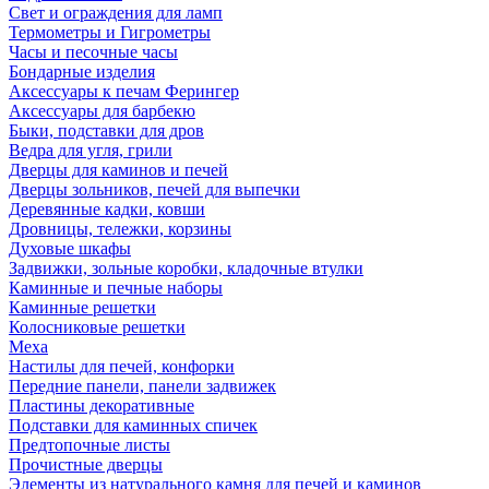
Свет и ограждения для ламп
Термометры и Гигрометры
Часы и песочные часы
Бондарные изделия
Аксессуары к печам Ферингер
Аксессуары для барбекю
Быки, подставки для дров
Ведра для угля, грили
Дверцы для каминов и печей
Дверцы зольников, печей для выпечки
Деревянные кадки, ковши
Дровницы, тележки, корзины
Духовые шкафы
Задвижки, зольные коробки, кладочные втулки
Каминные и печные наборы
Каминные решетки
Колосниковые решетки
Меха
Настилы для печей, конфорки
Передние панели, панели задвижек
Пластины декоративные
Подставки для каминных спичек
Предтопочные листы
Прочистные дверцы
Элементы из натурального камня для печей и каминов