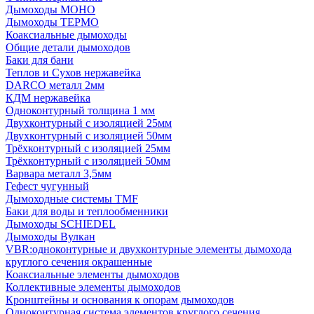
Дымоходы МОНО
Дымоходы ТЕРМО
Коаксиальные дымоходы
Общие детали дымоходов
Баки для бани
Теплов и Сухов нержавейка
DARCO металл 2мм
КДМ нержавейка
Одноконтурный толщина 1 мм
Двухконтурный с изоляцией 25мм
Двухконтурный с изоляцией 50мм
Трёхконтурный с изоляцией 25мм
Трёхконтурный с изоляцией 50мм
Варвара металл 3,5мм
Гефест чугунный
Дымоходные системы TMF
Баки для воды и теплообменники
Дымоходы SCHIEDEL
Дымоходы Вулкан
VBR:одноконтурные и двухконтурные элементы дымохода
круглого сечения окрашенные
Коаксиальные элементы дымоходов
Коллективные элементы дымоходов
Кронштейны и основания к опорам дымоходов
Одноконтурная система элементов круглого сечения