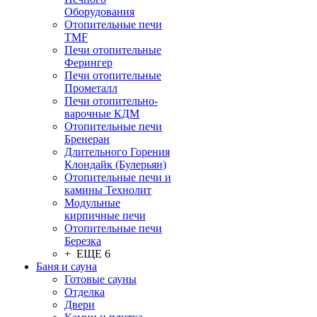
Оборудования
Отопительные печи
TMF
Печи отопительные
Ферингер
Печи отопительные
Прометалл
Печи отопительно-
варочные КДМ
Отопительные печи
Бренеран
Длительного Горения
Клондайк (Булерьян)
Отопительные печи и
камины Технолит
Модульные
кирпичные печи
Отопительные печи
Березка
+ ЕЩЕ 6
Баня и сауна
Готовые сауны
Отделка
Двери