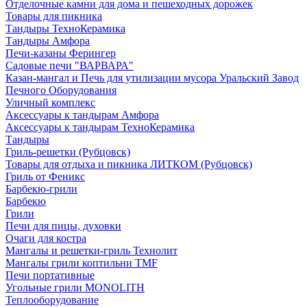
Отделочные камни для дома и пешеходных дорожек
Товары для пикника
Тандыры ТехноКерамика
Тандыры Амфора
Печи-казаны Ферингер
Садовые печи "ВАРВАРА"
Казан-мангал и Печь для утилизации мусора Уральский Завод
Печного Оборудования
Уличный комплекс
Аксессуары к тандырам Амфора
Аксессуары к тандырам ТехноКерамика
Тандыры
Гриль-решетки (Рубцовск)
Товары для отдыха и пикника ЛИТКОМ (Рубцовск)
Гриль от Феникс
Барбекю-грили
Барбекю
Грили
Печи для пицы, духовки
Очаги для костра
Мангалы и решетки-гриль Технолит
Мангалы грили коптильни TMF
Печи портативные
Угольные грили MONOLITH
Теплооборудование