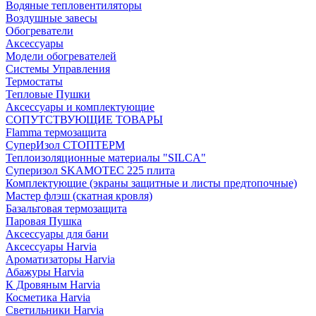
Водяные тепловентиляторы
Воздушные завесы
Обогреватели
Аксессуары
Модели обогревателей
Системы Управления
Термостаты
Тепловые Пушки
Аксессуары и комплектующие
СОПУТСТВУЮЩИЕ ТОВАРЫ
Flamma термозащита
СуперИзол СТОПТЕРМ
Теплоизоляционные материалы "SILCA"
Суперизол SKAMOTEC 225 плита
Комплектующие (экраны защитные и листы предтопочные)
Мастер флэш (скатная кровля)
Базальтовая термозащита
Паровая Пушка
Аксессуары для бани
Аксессуары Harvia
Ароматизаторы Harvia
Абажуры Harvia
К Дровяным Harvia
Косметика Harvia
Светильники Harvia