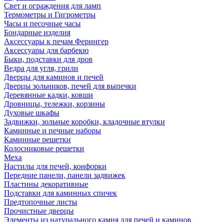
Свет и ограждения для ламп
Термометры и Гигрометры
Часы и песочные часы
Бондарные изделия
Аксессуары к печам Ферингер
Аксессуары для барбекю
Быки, подставки для дров
Ведра для угля, грили
Дверцы для каминов и печей
Дверцы зольников, печей для выпечки
Деревянные кадки, ковши
Дровницы, тележки, корзины
Духовые шкафы
Задвижки, зольные коробки, кладочные втулки
Каминные и печные наборы
Каминные решетки
Колосниковые решетки
Меха
Настилы для печей, конфорки
Передние панели, панели задвижек
Пластины декоративные
Подставки для каминных спичек
Предтопочные листы
Прочистные дверцы
Элементы из натурального камня для печей и каминов