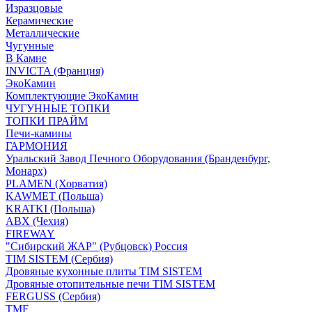
Изразцовые
Керамические
Металлические
Чугунные
В Камне
INVICTA (Франция)
ЭкоКамин
Комплектующие ЭкоКамин
ЧУГУННЫЕ ТОПКИ
ТОПКИ ПРАЙМ
Печи-камины
ГАРМОНИЯ
Уральский Завод Печного Оборудования (Бранденбург,
Монарх)
PLAMEN (Хорватия)
KAWMET (Польша)
KRATKI (Польша)
ABX (Чехия)
FIREWAY
"Сибирский ЖАР" (Рубцовск) Россия
TIM SISTEM (Сербия)
Дровяные кухонные плиты TIM SISTEM
Дровяные отопительные печи TIM SISTEM
FERGUSS (Сербия)
TMF