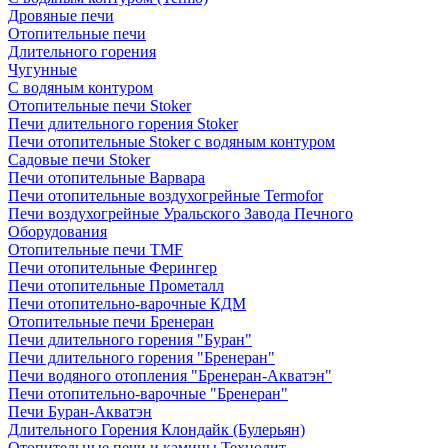
Дровяные печи
Отопительные печи
Длительного горения
Чугунные
C водяным контуром
Отопительные печи Stoker
Печи длительного горения Stoker
Печи отопительные Stoker с водяным контуром
Садовые печи Stoker
Печи отопительные Варвара
Печи отопительные воздухогрейные Termofor
Печи воздухогрейные Уральского Завода Печного
Оборудования
Отопительные печи TMF
Печи отопительные Ферингер
Печи отопительные Прометалл
Печи отопительно-варочные КДМ
Отопительные печи Бренеран
Печи длительного горения "Буран"
Печи длительного горения "Бренеран"
Печи водяного отопления "Бренеран-Акватэн"
Печи отопительно-варочные "Бренеран"
Печи Буран-Акватэн
Длительного Горения Клондайк (Булерьян)
Отопительные печи и камины Технолит