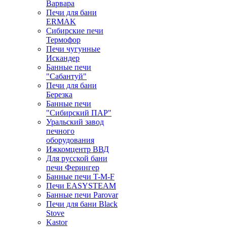
Варвара
Печи для бани
ERMAK
Сибирские печи
Термофор
Печи чугунные
Искандер
Банные печи
"Сабантуй"
Печи для бани
Березка
Банные печи
"Сибирский ПАР"
Уральский завод
печного
оборудования
Ижкомцентр ВВД
Для русской бани
печи Ферингер
Банные печи T-M-F
Печи EASYSTEAM
Банные печи Parovar
Печи для бани Black
Stove
Kastor