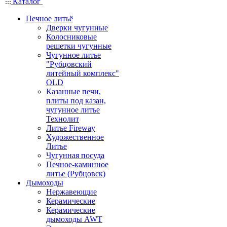
Каталог
Печное литьё
Дверки чугунные
Колосниковые
решетки чугунные
Чугунное литье
"Рубцовский
литейный комплекс"
OLD
Казанные печи,
плиты под казан,
чугунное литье
Технолит
Литье Fireway
Художественное
Литье
Чугунная посуда
Печное-каминное
литье (Рубцовск)
Дымоходы
Нержавеющие
Керамические
Керамические
дымоходы AWT