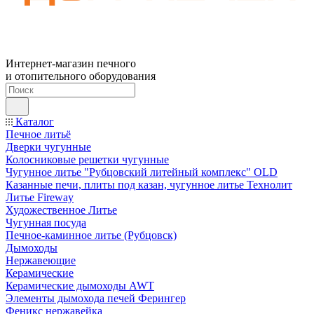
Интернет-магазин печного
и отопительного оборудования
Каталог
Печное литьё
Дверки чугунные
Колосниковые решетки чугунные
Чугунное литье "Рубцовский литейный комплекс" OLD
Казанные печи, плиты под казан, чугунное литье Технолит
Литье Fireway
Художественное Литье
Чугунная посуда
Печное-каминное литье (Рубцовск)
Дымоходы
Нержавеющие
Керамические
Керамические дымоходы AWT
Элементы дымохода печей Ферингер
Феникс нержавейка