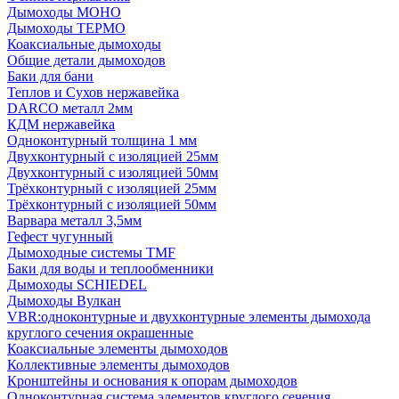
Дымоходы МОНО
Дымоходы ТЕРМО
Коаксиальные дымоходы
Общие детали дымоходов
Баки для бани
Теплов и Сухов нержавейка
DARCO металл 2мм
КДМ нержавейка
Одноконтурный толщина 1 мм
Двухконтурный с изоляцией 25мм
Двухконтурный с изоляцией 50мм
Трёхконтурный с изоляцией 25мм
Трёхконтурный с изоляцией 50мм
Варвара металл 3,5мм
Гефест чугунный
Дымоходные системы TMF
Баки для воды и теплообменники
Дымоходы SCHIEDEL
Дымоходы Вулкан
VBR:одноконтурные и двухконтурные элементы дымохода
круглого сечения окрашенные
Коаксиальные элементы дымоходов
Коллективные элементы дымоходов
Кронштейны и основания к опорам дымоходов
Одноконтурная система элементов круглого сечения