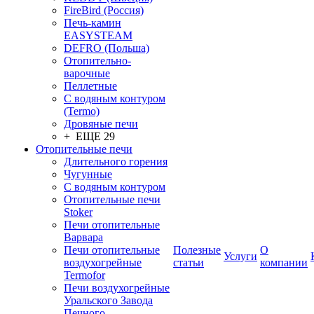
FireBird (Россия)
Печь-камин
EASYSTEAM
DEFRO (Польша)
Отопительно-
варочные
Пеллетные
С водяным контуром
(Termo)
Дровяные печи
+ ЕЩЕ 29
Отопительные печи
Длительного горения
Чугунные
C водяным контуром
Отопительные печи
Stoker
Печи отопительные
Варвара
Печи отопительные
Полезные
О
Услуги
воздухогрейные
статьи
компании
Termofor
Печи воздухогрейные
Уральского Завода
Печного