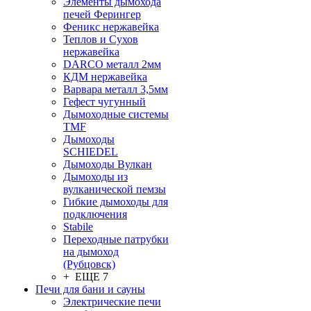
Элементы дымохода
печей Ферингер
Феникс нержавейка
Теплов и Сухов
нержавейка
DARCO металл 2мм
КДМ нержавейка
Варвара металл 3,5мм
Гефест чугунный
Дымоходные системы
TMF
Дымоходы
SCHIEDEL
Дымоходы Вулкан
Дымоходы из
вулканической пемзы
Гибкие дымоходы для
подключения
Stabile
Переходные патрубки
на дымоход
(Рубцовск)
+ ЕЩЕ 7
Печи для бани и сауны
Электрические печи