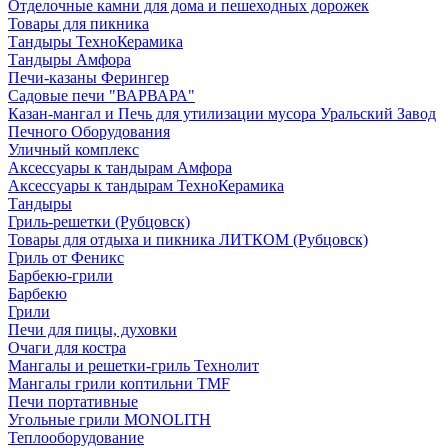
Отделочные камни для дома и пешеходных дорожек
Товары для пикника
Тандыры ТехноКерамика
Тандыры Амфора
Печи-казаны Ферингер
Садовые печи "ВАРВАРА"
Казан-мангал и Печь для утилизации мусора Уральский Завод
Печного Оборудования
Уличный комплекс
Аксессуары к тандырам Амфора
Аксессуары к тандырам ТехноКерамика
Тандыры
Гриль-решетки (Рубцовск)
Товары для отдыха и пикника ЛИТКОМ (Рубцовск)
Гриль от Феникс
Барбекю-грили
Барбекю
Грили
Печи для пицы, духовки
Очаги для костра
Мангалы и решетки-гриль Технолит
Мангалы грили коптильни TMF
Печи портативные
Угольные грили MONOLITH
Теплооборудование