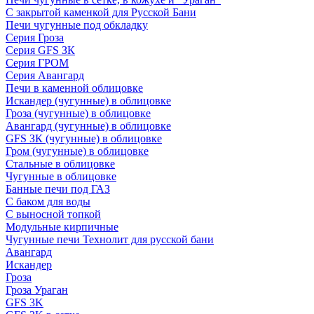
С закрытой каменкой для Русской Бани
Печи чугунные под обкладку
Серия Гроза
Серия GFS ЗК
Серия ГРОМ
Серия Авангард
Печи в каменной облицовке
Искандер (чугунные) в облицовке
Гроза (чугунные) в облицовке
Авангард (чугунные) в облицовке
GFS ЗК (чугунные) в облицовке
Гром (чугунные) в облицовке
Стальные в облицовке
Чугунные в облицовке
Банные печи под ГАЗ
С баком для воды
С выносной топкой
Модульные кирпичные
Чугунные печи Технолит для русской бани
Авангард
Искандер
Гроза
Гроза Ураган
GFS 3K