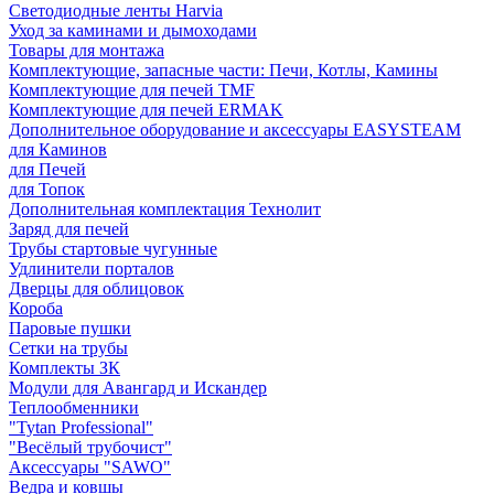
Светодиодные ленты Harvia
Уход за каминами и дымоходами
Товары для монтажа
Комплектующие, запасные части: Печи, Котлы, Камины
Комплектующие для печей TMF
Комплектующие для печей ERMAK
Дополнительное оборудование и аксессуары EASYSTEAM
для Каминов
для Печей
для Топок
Дополнительная комплектация Технолит
Заряд для печей
Трубы стартовые чугунные
Удлинители порталов
Дверцы для облицовок
Короба
Паровые пушки
Сетки на трубы
Комплекты ЗК
Модули для Авангард и Искандер
Теплообменники
"Tytan Professional"
"Весёлый трубочист"
Аксессуары "SAWO"
Ведра и ковшы