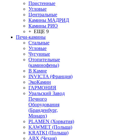
Пристенные
Угловые
Центральные
Камины МАДРИД
Камины РИО
+ ЕЩЕ 9
Печи-камины
Стальные
Угловые
Чугунные
Отопительные
(каминофены)
В Камне
INVICTA (Франция)
ЭкоКамин
ГАРМОНИЯ
Уральский Завод
Печного
Оборудования
(Бранденбург,
Монарх)
PLAMEN (Хорватия)
KAWMET (Польша)
KRATKI (Польша)
ABX (Чехия)