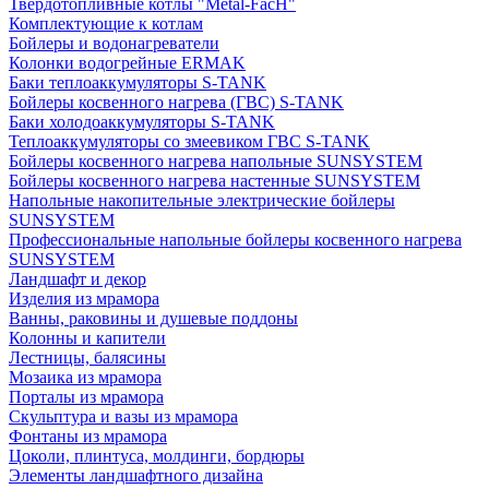
Твердотопливные котлы "Metal-FacH"
Комплектующие к котлам
Бойлеры и водонагреватели
Колонки водогрейные ERMAK
Баки теплоаккумуляторы S-TANK
Бойлеры косвенного нагрева (ГВС) S-TANK
Баки холодоаккумуляторы S-TANK
Теплоаккумуляторы со змеевиком ГВС S-TANK
Бойлеры косвенного нагрева напольные SUNSYSTEM
Бойлеры косвенного нагрева настенные SUNSYSTEM
Напольные накопительные электрические бойлеры
SUNSYSTEM
Профессиональные напольные бойлеры косвенного нагрева
SUNSYSTEM
Ландшафт и декор
Изделия из мрамора
Ванны, раковины и душевые поддоны
Колонны и капители
Лестницы, балясины
Мозаика из мрамора
Порталы из мрамора
Скульптура и вазы из мрамора
Фонтаны из мрамора
Цоколи, плинтуса, молдинги, бордюры
Элементы ландшафтного дизайна