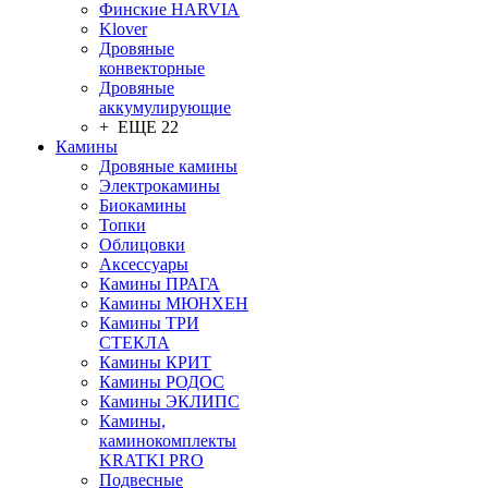
Финские HARVIA
Klover
Дровяные
конвекторные
Дровяные
аккумулирующие
+ ЕЩЕ 22
Камины
Дровяные камины
Электрокамины
Биокамины
Топки
Облицовки
Аксессуары
Камины ПРАГА
Камины МЮНХЕН
Камины ТРИ
СТЕКЛА
Камины КРИТ
Камины РОДОС
Камины ЭКЛИПС
Камины,
каминокомплекты
KRATKI PRO
Подвесные