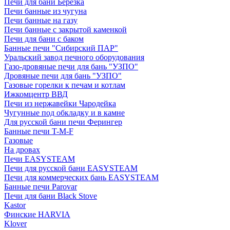
Печи для бани Березка
Печи банные из чугуна
Печи банные на газу
Печи банные с закрытой каменкой
Печи для бани с баком
Банные печи "Сибирский ПАР"
Уральский завод печного оборудования
Газо-дровяные печи для бань "УЗПО"
Дровяные печи для бань "УЗПО"
Газовые горелки к печам и котлам
Ижкомцентр ВВД
Печи из нержавейки Чародейка
Чугунные под обкладку и в камне
Для русской бани печи Ферингер
Банные печи T-M-F
Газовые
На дровах
Печи EASYSTEAM
Печи для русской бани EASYSTEAM
Печи для коммерческих бань EASYSTEAM
Банные печи Parovar
Печи для бани Black Stove
Kastor
Финские HARVIA
Klover