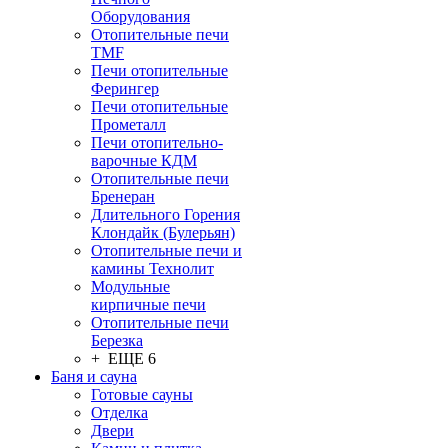
Оборудования
Отопительные печи
TMF
Печи отопительные
Ферингер
Печи отопительные
Прометалл
Печи отопительно-
варочные КДМ
Отопительные печи
Бренеран
Длительного Горения
Клондайк (Булерьян)
Отопительные печи и
камины Технолит
Модульные
кирпичные печи
Отопительные печи
Березка
+ ЕЩЕ 6
Баня и сауна
Готовые сауны
Отделка
Двери