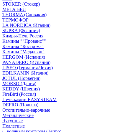
STOKER (Стокер)
МЕТА-БЕЛ
THORMA (Словакия)
ТЕРМОФОР
LA NORDICA (Италия)
SUPRA (Франция)
Кимры-Печь Россия
Камины ""Прованс""
Камины "Кострома"
Камины "Медальон"
HERGOM (Испания)
PANADERO (Испания)
LISEO (Германия-Чехия)
EDILKAMIN (Италия)
JOTUL (Норвегия)
MORSO (Дания)
KEDDY (Швеция)
FireBird (Россия)
Печь-камин EASYSTEAM
DEFRO (Польша)
Отопительно-варочные
Металлические
Чугунные
Пеллетные
С водяным контуром (Termo)