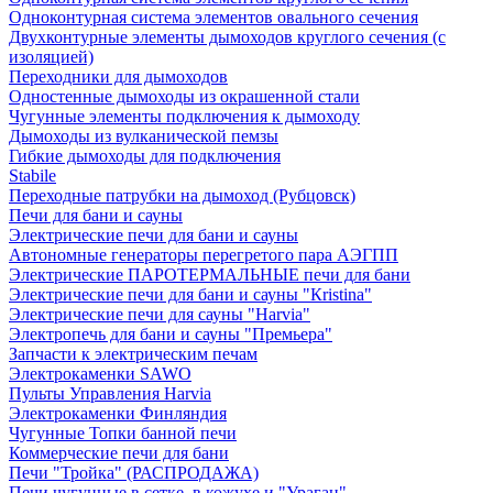
Одноконтурная система элементов овального сечения
Двухконтурные элементы дымоходов круглого сечения (с
изоляцией)
Переходники для дымоходов
Одностенные дымоходы из окрашенной стали
Чугунные элементы подключения к дымоходу
Дымоходы из вулканической пемзы
Гибкие дымоходы для подключения
Stabile
Переходные патрубки на дымоход (Рубцовск)
Печи для бани и сауны
Электрические печи для бани и сауны
Автономные генераторы перегретого пара АЭГПП
Электрические ПАРОТЕРМАЛЬНЫЕ печи для бани
Электрические печи для бани и сауны "Кristina"
Электрические печи для сауны "Harvia"
Электропечь для бани и сауны "Премьера"
Запчасти к электрическим печам
Электрокаменки SAWO
Пульты Управления Harvia
Электрокаменки Финляндия
Чугунные Топки банной печи
Коммерческие печи для бани
Печи "Тройка" (РАСПРОДАЖА)
Печи чугунные в сетке, в кожухе и "Ураган"