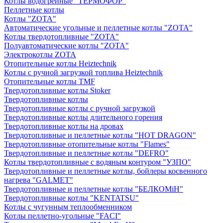
Котлы водогрейные "ТЕРМОФОР"
Пеллетные котлы
Котлы "ZOTA"
Автоматические угольные и пеллетные котлы "ZOTA"
Котлы твердотопливные "ZOTA"
Полуавтоматические котлы "ZOTA"
Электрокотлы ZOTA
Отопительные котлы Heiztechnik
Котлы с ручной загрузкой топлива Heiztechnik
Отопительные котлы TMF
Твердотопливные котлы Stoker
Твердотопливные котлы
Твердотопливные котлы с ручной загрузкой
Твердотопливные котлы длительного горения
Твердотопливные котлы на дровах
Твердотопливные и пеллетные котлы "HOT DRAGON"
Твердотопливные отопительные котлы "Flames"
Твердотопливные и пеллетные котлы "DEFRO"
Котлы твердотопливные с водяным контуром "УЗПО"
Твердотопливные и пеллетные котлы, бойлеры косвенного
нагрева "GALMET"
Твердотопливные и пеллетные котлы "БЕЛКОМiН"
Твердотопливные котлы "KENTATSU"
Котлы с чугунным теплообменником
Котлы пеллетно-угольные "FACI"