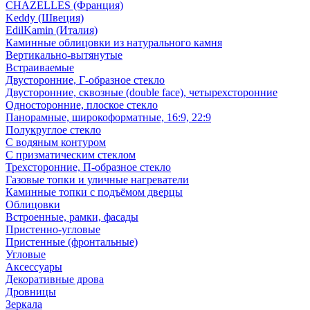
CHAZELLES (Франция)
Keddy (Швеция)
EdilKamin (Италия)
Каминные облицовки из натурального камня
Вертикально-вытянутые
Встраиваемые
Двусторонние, Г-образное стекло
Двусторонние, сквозные (double face), четырехсторонние
Односторонние, плоское стекло
Панорамные, широкоформатные, 16:9, 22:9
Полукруглое стекло
С водяным контуром
С призматическим стеклом
Трехсторонние, П-образное стекло
Газовые топки и уличные нагреватели
Каминные топки с подъёмом дверцы
Облицовки
Встроенные, рамки, фасады
Пристенно-угловые
Пристенные (фронтальные)
Угловые
Аксессуары
Декоративные дрова
Дровницы
Зеркала