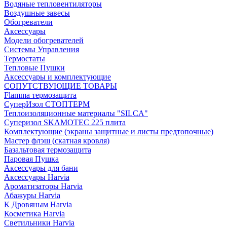
Водяные тепловентиляторы
Воздушные завесы
Обогреватели
Аксессуары
Модели обогревателей
Системы Управления
Термостаты
Тепловые Пушки
Аксессуары и комплектующие
СОПУТСТВУЮЩИЕ ТОВАРЫ
Flamma термозащита
СуперИзол СТОПТЕРМ
Теплоизоляционные материалы "SILCA"
Суперизол SKAMOTEC 225 плита
Комплектующие (экраны защитные и листы предтопочные)
Мастер флэш (скатная кровля)
Базальтовая термозащита
Паровая Пушка
Аксессуары для бани
Аксессуары Harvia
Ароматизаторы Harvia
Абажуры Harvia
К Дровяным Harvia
Косметика Harvia
Светильники Harvia