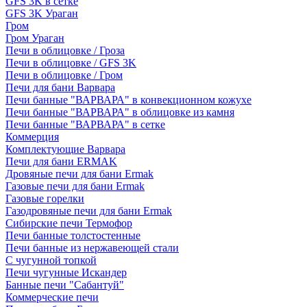
GFS 3K в сетке
GFS 3K Ураган
Гром
Гром Ураган
Печи в облицовке / Гроза
Печи в облицовке / GFS 3K
Печи в облицовке / Гром
Печи для бани Варвара
Печи банные "ВАРВАРА" в конвекционном кожухе
Печи банные "ВАРВАРА" в облицовке из камня
Печи банные "ВАРВАРА" в сетке
Коммерция
Комплектующие Варвара
Печи для бани ERMAK
Дровяные печи для бани Ermak
Газовые печи для бани Ermak
Газовые горелки
Газодровяные печи для бани Ermak
Сибирские печи Термофор
Печи банные толстостенные
Печи банные из нержавеющей стали
С чугунной топкой
Печи чугунные Искандер
Банные печи "Сабантуй"
Коммерческие печи