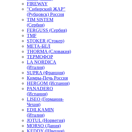
FIREWAY
"Сибирский ЖАР"
(Рубцовск) Россия
TIM SISTEM
(Сербия)
FERGUSS (Сербия)
TMF
STOKER (Стокер)
МЕТА-БЕЛ
THORMA (Словакия)
ТЕРМОФОР
LA NORDICA
(Италия)
SUPRA (Франция)
Кимры-Печь Россия
HERGOM (Испания)
PANADERO
(Испания)
LISEO (Германия-
Чехия)
EDILKAMIN
(Италия)
JOTUL (Норвегия)
MORSO (Дания)
KEDDY (Швеция)