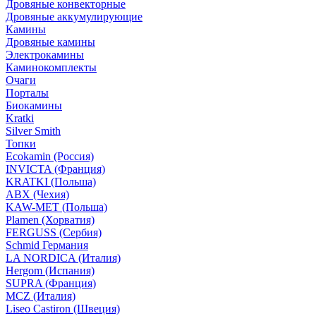
Дровяные конвекторные
Дровяные аккумулирующие
Камины
Дровяные камины
Электрокамины
Каминокомплекты
Очаги
Порталы
Биокамины
Kratki
Silver Smith
Топки
Ecokamin (Россия)
INVICTA (Франция)
KRATKI (Польша)
ABX (Чехия)
KAW-MET (Польша)
Plamen (Хорватия)
FERGUSS (Сербия)
Schmid Германия
LA NORDICA (Италия)
Hergom (Испания)
SUPRA (Франция)
MCZ (Италия)
Liseo Castiron (Швеция)