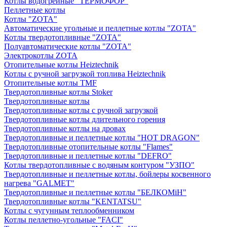
Котлы водогрейные "ТЕРМОФОР"
Пеллетные котлы
Котлы "ZOTA"
Автоматические угольные и пеллетные котлы "ZOTA"
Котлы твердотопливные "ZOTA"
Полуавтоматические котлы "ZOTA"
Электрокотлы ZOTA
Отопительные котлы Heiztechnik
Котлы с ручной загрузкой топлива Heiztechnik
Отопительные котлы TMF
Твердотопливные котлы Stoker
Твердотопливные котлы
Твердотопливные котлы с ручной загрузкой
Твердотопливные котлы длительного горения
Твердотопливные котлы на дровах
Твердотопливные и пеллетные котлы "HOT DRAGON"
Твердотопливные отопительные котлы "Flames"
Твердотопливные и пеллетные котлы "DEFRO"
Котлы твердотопливные с водяным контуром "УЗПО"
Твердотопливные и пеллетные котлы, бойлеры косвенного
нагрева "GALMET"
Твердотопливные и пеллетные котлы "БЕЛКОМiН"
Твердотопливные котлы "KENTATSU"
Котлы с чугунным теплообменником
Котлы пеллетно-угольные "FACI"