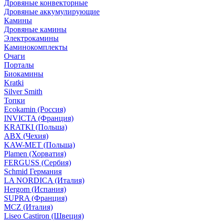
Дровяные конвекторные
Дровяные аккумулирующие
Камины
Дровяные камины
Электрокамины
Каминокомплекты
Очаги
Порталы
Биокамины
Kratki
Silver Smith
Топки
Ecokamin (Россия)
INVICTA (Франция)
KRATKI (Польша)
ABX (Чехия)
KAW-MET (Польша)
Plamen (Хорватия)
FERGUSS (Сербия)
Schmid Германия
LA NORDICA (Италия)
Hergom (Испания)
SUPRA (Франция)
MCZ (Италия)
Liseo Castiron (Швеция)