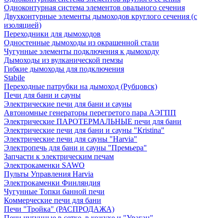
Одноконтурная система элементов овального сечения
Двухконтурные элементы дымоходов круглого сечения (с
изоляцией)
Переходники для дымоходов
Одностенные дымоходы из окрашенной стали
Чугунные элементы подключения к дымоходу
Дымоходы из вулканической пемзы
Гибкие дымоходы для подключения
Stabile
Переходные патрубки на дымоход (Рубцовск)
Печи для бани и сауны
Электрические печи для бани и сауны
Автономные генераторы перегретого пара АЭГПП
Электрические ПАРОТЕРМАЛЬНЫЕ печи для бани
Электрические печи для бани и сауны "Кristina"
Электрические печи для сауны "Harvia"
Электропечь для бани и сауны "Премьера"
Запчасти к электрическим печам
Электрокаменки SAWO
Пульты Управления Harvia
Электрокаменки Финляндия
Чугунные Топки банной печи
Коммерческие печи для бани
Печи "Тройка" (РАСПРОДАЖА)
Печи чугунные в сетке, в кожухе и "Ураган"