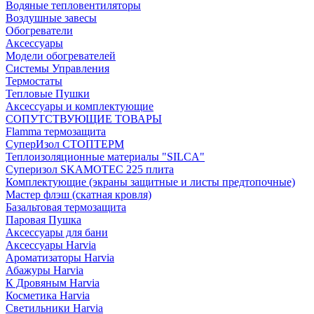
Водяные тепловентиляторы
Воздушные завесы
Обогреватели
Аксессуары
Модели обогревателей
Системы Управления
Термостаты
Тепловые Пушки
Аксессуары и комплектующие
СОПУТСТВУЮЩИЕ ТОВАРЫ
Flamma термозащита
СуперИзол СТОПТЕРМ
Теплоизоляционные материалы "SILCA"
Суперизол SKAMOTEC 225 плита
Комплектующие (экраны защитные и листы предтопочные)
Мастер флэш (скатная кровля)
Базальтовая термозащита
Паровая Пушка
Аксессуары для бани
Аксессуары Harvia
Ароматизаторы Harvia
Абажуры Harvia
К Дровяным Harvia
Косметика Harvia
Светильники Harvia