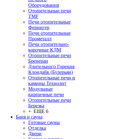
Оборудования
Отопительные печи
TMF
Печи отопительные
Ферингер
Печи отопительные
Прометалл
Печи отопительно-
варочные КДМ
Отопительные печи
Бренеран
Длительного Горения
Клондайк (Булерьян)
Отопительные печи и
камины Технолит
Модульные
кирпичные печи
Отопительные печи
Березка
+ ЕЩЕ 6
Баня и сауна
Готовые сауны
Отделка
Двери