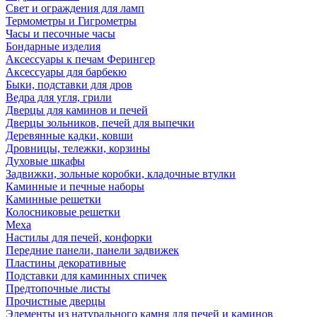
Свет и ограждения для ламп
Термометры и Гигрометры
Часы и песочные часы
Бондарные изделия
Аксессуары к печам Ферингер
Аксессуары для барбекю
Быки, подставки для дров
Ведра для угля, грили
Дверцы для каминов и печей
Дверцы зольников, печей для выпечки
Деревянные кадки, ковши
Дровницы, тележки, корзины
Духовые шкафы
Задвижки, зольные коробки, кладочные втулки
Каминные и печные наборы
Каминные решетки
Колосниковые решетки
Меха
Настилы для печей, конфорки
Передние панели, панели задвижек
Пластины декоративные
Подставки для каминных спичек
Предтопочные листы
Прочистные дверцы
Элементы из натурального камня для печей и каминов