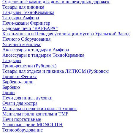
Отделочные камни для дома и пешеходных дорожек
Товары для пикника
Тандыры ТехноКерамика
Тандыры Амфора
Печи-казаны Ферингер
Садовые печи "ВАРВАРА"
Казан-мангал и Печь для утилизации мусора Уральский Завод
Печного Оборудования
Уличный комплекс
Аксессуары к тандырам Амфора
Аксессуары к тандырам ТехноКерамика
Тандыры
Гриль-решетки (Рубцовск)
Товары для отдыха и пикника ЛИТКОМ (Рубцовск)
Гриль от Феникс
Барбекю-грили
Барбекю
Грили
Печи для пицы, духовки
Очаги для костра
Мангалы и решетки-гриль Технолит
Мангалы грили коптильни TMF
Печи портативные
Угольные грили MONOLITH
Теплооборудование