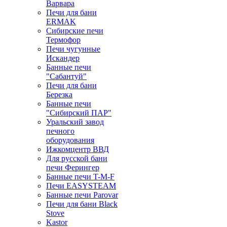
Варвара
Печи для бани
ERMAK
Сибирские печи
Термофор
Печи чугунные
Искандер
Банные печи
"Сабантуй"
Печи для бани
Березка
Банные печи
"Сибирский ПАР"
Уральский завод
печного
оборудования
Ижкомцентр ВВД
Для русской бани
печи Ферингер
Банные печи T-M-F
Печи EASYSTEAM
Банные печи Parovar
Печи для бани Black
Stove
Kastor