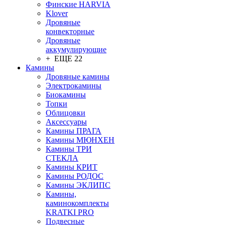
Финские HARVIA
Klover
Дровяные
конвекторные
Дровяные
аккумулирующие
+ ЕЩЕ 22
Камины
Дровяные камины
Электрокамины
Биокамины
Топки
Облицовки
Аксессуары
Камины ПРАГА
Камины МЮНХЕН
Камины ТРИ
СТЕКЛА
Камины КРИТ
Камины РОДОС
Камины ЭКЛИПС
Камины,
каминокомплекты
KRATKI PRO
Подвесные