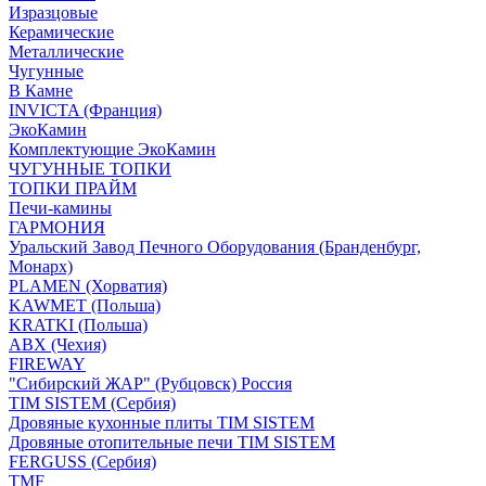
Изразцовые
Керамические
Металлические
Чугунные
В Камне
INVICTA (Франция)
ЭкоКамин
Комплектующие ЭкоКамин
ЧУГУННЫЕ ТОПКИ
ТОПКИ ПРАЙМ
Печи-камины
ГАРМОНИЯ
Уральский Завод Печного Оборудования (Бранденбург,
Монарх)
PLAMEN (Хорватия)
KAWMET (Польша)
KRATKI (Польша)
ABX (Чехия)
FIREWAY
"Сибирский ЖАР" (Рубцовск) Россия
TIM SISTEM (Сербия)
Дровяные кухонные плиты TIM SISTEM
Дровяные отопительные печи TIM SISTEM
FERGUSS (Сербия)
TMF