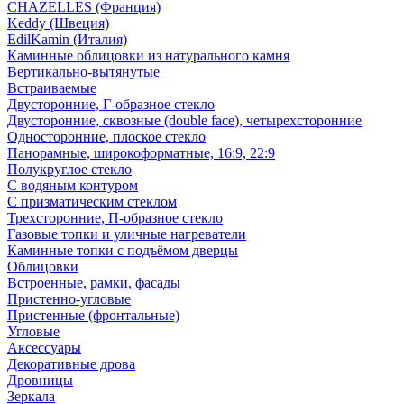
CHAZELLES (Франция)
Keddy (Швеция)
EdilKamin (Италия)
Каминные облицовки из натурального камня
Вертикально-вытянутые
Встраиваемые
Двусторонние, Г-образное стекло
Двусторонние, сквозные (double face), четырехсторонние
Односторонние, плоское стекло
Панорамные, широкоформатные, 16:9, 22:9
Полукруглое стекло
С водяным контуром
С призматическим стеклом
Трехсторонние, П-образное стекло
Газовые топки и уличные нагреватели
Каминные топки с подъёмом дверцы
Облицовки
Встроенные, рамки, фасады
Пристенно-угловые
Пристенные (фронтальные)
Угловые
Аксессуары
Декоративные дрова
Дровницы
Зеркала