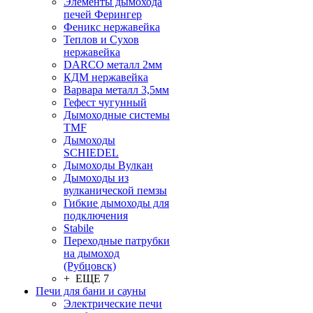
Элементы дымохода
печей Ферингер
Феникс нержавейка
Теплов и Сухов
нержавейка
DARCO металл 2мм
КДМ нержавейка
Варвара металл 3,5мм
Гефест чугунный
Дымоходные системы
TMF
Дымоходы
SCHIEDEL
Дымоходы Вулкан
Дымоходы из
вулканической пемзы
Гибкие дымоходы для
подключения
Stabile
Переходные патрубки
на дымоход
(Рубцовск)
+ ЕЩЕ 7
Печи для бани и сауны
Электрические печи