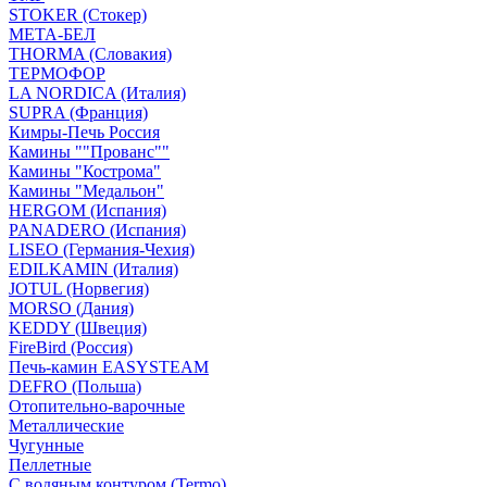
STOKER (Стокер)
МЕТА-БЕЛ
THORMA (Словакия)
ТЕРМОФОР
LA NORDICA (Италия)
SUPRA (Франция)
Кимры-Печь Россия
Камины ""Прованс""
Камины "Кострома"
Камины "Медальон"
HERGOM (Испания)
PANADERO (Испания)
LISEO (Германия-Чехия)
EDILKAMIN (Италия)
JOTUL (Норвегия)
MORSO (Дания)
KEDDY (Швеция)
FireBird (Россия)
Печь-камин EASYSTEAM
DEFRO (Польша)
Отопительно-варочные
Металлические
Чугунные
Пеллетные
С водяным контуром (Termo)