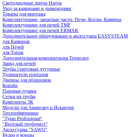
Светодиодные ленты Harvia
Уход за каминами и дымоходами
Товары для монтажа
Комплектующие, запасные части: Печи, Котлы, Камины
Комплектующие для печей TMF
Комплектующие для печей ERMAK
Дополнительное оборудование и аксессуары EASYSTEAM
для Каминов
для Печей
для Топок
Дополнительная комплектация Технолит
Заряд для печей
Трубы стартовые чугунные
Удлинители порталов
Дверцы для облицовок
Короба
Паровые пушки
Сетки на трубы
Комплекты ЗК
Модули для Авангард и Искандер
Теплообменники
"Tytan Professional"
"Весёлый трубочист"
Аксессуары "SAWO"
Ведра и ковшы