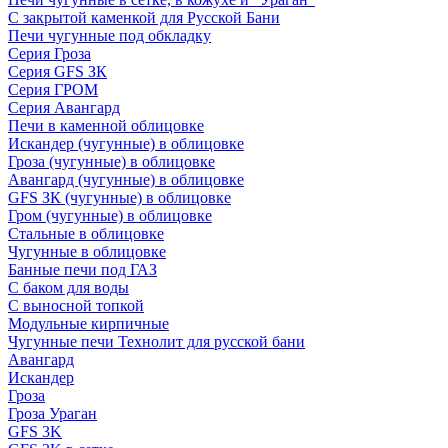
С закрытой каменкой для Русской Бани
Печи чугунные под обкладку
Серия Гроза
Серия GFS ЗК
Серия ГРОМ
Серия Авангард
Печи в каменной облицовке
Искандер (чугунные) в облицовке
Гроза (чугунные) в облицовке
Авангард (чугунные) в облицовке
GFS ЗК (чугунные) в облицовке
Гром (чугунные) в облицовке
Стальные в облицовке
Чугунные в облицовке
Банные печи под ГАЗ
С баком для воды
С выносной топкой
Модульные кирпичные
Чугунные печи Технолит для русской бани
Авангард
Искандер
Гроза
Гроза Ураган
GFS 3K