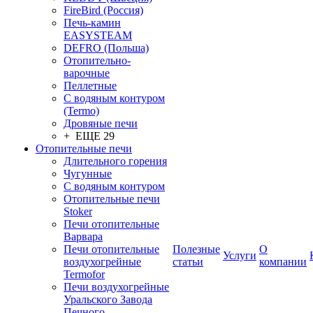
FireBird (Россия)
Печь-камин
EASYSTEAM
DEFRO (Польша)
Отопительно-
варочные
Пеллетные
С водяным контуром
(Termo)
Дровяные печи
+ ЕЩЕ 29
Отопительные печи
Длительного горения
Чугунные
C водяным контуром
Отопительные печи
Stoker
Печи отопительные
Варвара
Печи отопительные
Полезные
О
Услуги
воздухогрейные
статьи
компании
Termofor
Печи воздухогрейные
Уральского Завода
Печного