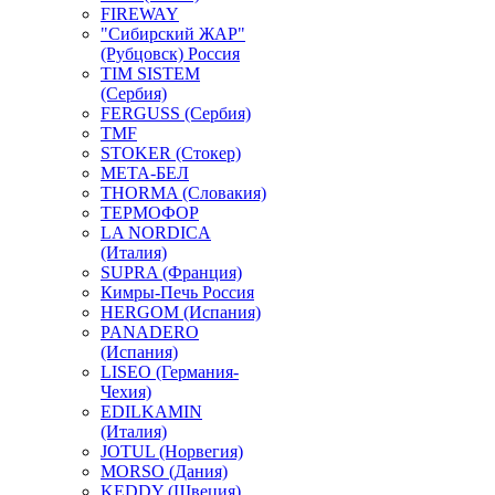
FIREWAY
"Сибирский ЖАР"
(Рубцовск) Россия
TIM SISTEM
(Сербия)
FERGUSS (Сербия)
TMF
STOKER (Стокер)
МЕТА-БЕЛ
THORMA (Словакия)
ТЕРМОФОР
LA NORDICA
(Италия)
SUPRA (Франция)
Кимры-Печь Россия
HERGOM (Испания)
PANADERO
(Испания)
LISEO (Германия-
Чехия)
EDILKAMIN
(Италия)
JOTUL (Норвегия)
MORSO (Дания)
KEDDY (Швеция)