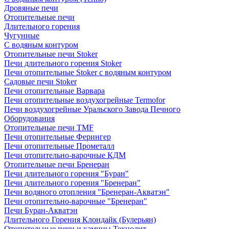
Дровяные печи
Отопительные печи
Длительного горения
Чугунные
C водяным контуром
Отопительные печи Stoker
Печи длительного горения Stoker
Печи отопительные Stoker с водяным контуром
Садовые печи Stoker
Печи отопительные Варвара
Печи отопительные воздухогрейные Termofor
Печи воздухогрейные Уральского Завода Печного
Оборудования
Отопительные печи TMF
Печи отопительные Ферингер
Печи отопительные Прометалл
Печи отопительно-варочные КДМ
Отопительные печи Бренеран
Печи длительного горения "Буран"
Печи длительного горения "Бренеран"
Печи водяного отопления "Бренеран-Акватэн"
Печи отопительно-варочные "Бренеран"
Печи Буран-Акватэн
Длительного Горения Клондайк (Булерьян)
Отопительные печи и камины Технолит