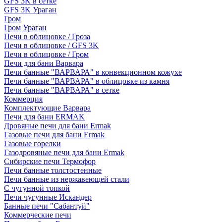
GFS 3K в сетке
GFS 3K Ураган
Гром
Гром Ураган
Печи в облицовке / Гроза
Печи в облицовке / GFS 3K
Печи в облицовке / Гром
Печи для бани Варвара
Печи банные "ВАРВАРА" в конвекционном кожухе
Печи банные "ВАРВАРА" в облицовке из камня
Печи банные "ВАРВАРА" в сетке
Коммерция
Комплектующие Варвара
Печи для бани ERMAK
Дровяные печи для бани Ermak
Газовые печи для бани Ermak
Газовые горелки
Газодровяные печи для бани Ermak
Сибирские печи Термофор
Печи банные толстостенные
Печи банные из нержавеющей стали
С чугунной топкой
Печи чугунные Искандер
Банные печи "Сабантуй"
Коммерческие печи