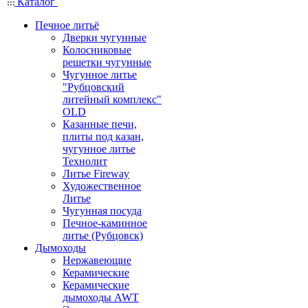
Каталог
Печное литьё
Дверки чугунные
Колосниковые
решетки чугунные
Чугунное литье
"Рубцовский
литейный комплекс"
OLD
Казанные печи,
плиты под казан,
чугунное литье
Технолит
Литье Fireway
Художественное
Литье
Чугунная посуда
Печное-каминное
литье (Рубцовск)
Дымоходы
Нержавеющие
Керамические
Керамические
дымоходы AWT