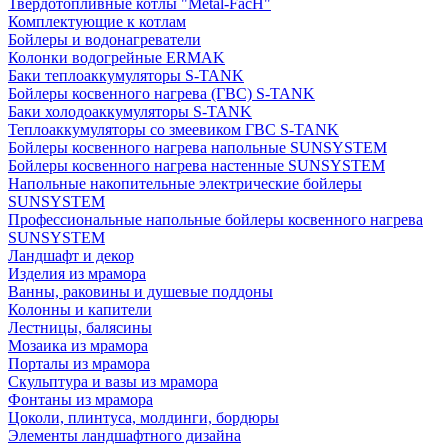
Твердотопливные котлы "Metal-FacH"
Комплектующие к котлам
Бойлеры и водонагреватели
Колонки водогрейные ERMAK
Баки теплоаккумуляторы S-TANK
Бойлеры косвенного нагрева (ГВС) S-TANK
Баки холодоаккумуляторы S-TANK
Теплоаккумуляторы со змеевиком ГВС S-TANK
Бойлеры косвенного нагрева напольные SUNSYSTEM
Бойлеры косвенного нагрева настенные SUNSYSTEM
Напольные накопительные электрические бойлеры
SUNSYSTEM
Профессиональные напольные бойлеры косвенного нагрева
SUNSYSTEM
Ландшафт и декор
Изделия из мрамора
Ванны, раковины и душевые поддоны
Колонны и капители
Лестницы, балясины
Мозаика из мрамора
Порталы из мрамора
Скульптура и вазы из мрамора
Фонтаны из мрамора
Цоколи, плинтуса, молдинги, бордюры
Элементы ландшафтного дизайна