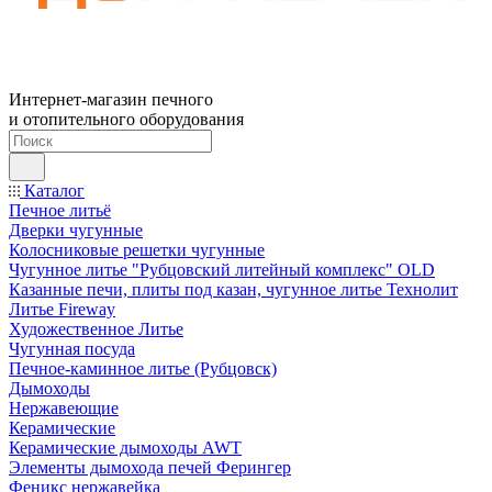
Интернет-магазин печного
и отопительного оборудования
Каталог
Печное литьё
Дверки чугунные
Колосниковые решетки чугунные
Чугунное литье "Рубцовский литейный комплекс" OLD
Казанные печи, плиты под казан, чугунное литье Технолит
Литье Fireway
Художественное Литье
Чугунная посуда
Печное-каминное литье (Рубцовск)
Дымоходы
Нержавеющие
Керамические
Керамические дымоходы AWT
Элементы дымохода печей Ферингер
Феникс нержавейка