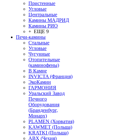
Пристенные
Угловые
Центральные
Камины МАДРИД
Камины РИО
+ ЕЩЕ 9
Печи-камины
Стальные
Угловые
Чугунные
Отопительные
(каминофены)
В Камне
INVICTA (Франция)
ЭкоКамин
ГАРМОНИЯ
Уральский Завод
Печного
Оборудования
(Бранденбург,
Монарх)
PLAMEN (Хорватия)
KAWMET (Польша)
KRATKI (Польша)
ABX (Чехия)