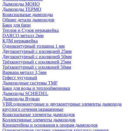
Дымоходы МОНО
Дымоходы ТЕРМО
Коаксиальные дымоходы
Общие детали дымоходов
Баки для бани
Теплов и Сухов нержавейка
DARCO металл 2мм
КДМ нержавейка
Одноконтурный толщина 1 мм
Двухконтурный с изоляцией 25мм
Двухконтурный с изоляцией 50мм
Трёхконтурный с изоляцией 25мм
Трёхконтурный с изоляцией 50мм
Варвара металл 3,5мм
Гефест чугунный
Дымоходные системы TMF
Баки для воды и теплообменники
Дымоходы SCHIEDEL
Дымоходы Вулкан
VBR:одноконтурные и двухконтурные элементы дымохода
круглого сечения окрашенные
Коаксиальные элементы дымоходов
Коллективные элементы дымоходов
Кронштейны и основания к опорам дымоходов
Одноконтурная система элементов круглого сечения