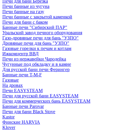
Печи для бани Березка
Печи банные из чугуна
Печи банные на газу
Печи банные с закрытой каменкой
Печи для бани с баком
Банные печи "Сибирский ПАР"
Уральский завод печного оборудования
Газо-дровяные печи для бань "УЗПО"
Дровяные печи для бань "УЗПО"
Газовые горелки к печам и котлам
Ижкомцентр ВВД
Печи из нержавейки Чародейка
Чугунные под обкладку и в камне
Для русской бани печи Ферингер
Банные печи T-M-F
Газовые
На дровах
Печи EASYSTEAM
Печи для русской бани EASYSTEAM
Печи для коммерческих бань EASYSTEAM
Банные печи Parovar
Печи для бани Black Stove
Kastor
Финские HARVIA
Klover