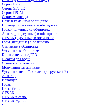
Серия Гроза
Серия GFS ЗК
Серия ГРОМ
Серия Авангард
Печи в каменной облицовке
Искандер (чугунные) в облицовке
Гроза (чугунные) в облицовке
Авангард (чугунные) в облицовке
GFS ЗК (чугунные) в облицовке
Гром (чугунные) в облицовке
Стальные в облицовке
Чугунные в облицовке
Банные печи под ГАЗ
С баком для воды
С выносной топкой
Модульные кирпичные
Чугунные печи Технолит для русской бани
Авангард
Искандер
Гроза
Гроза Ураган
GFS 3K
GFS 3K в сетке
GFS 3K Ураган