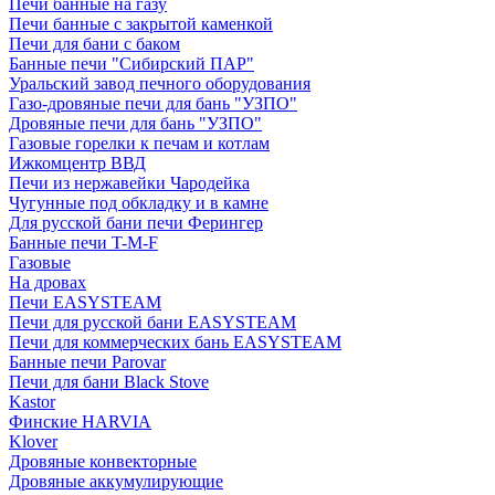
Печи банные на газу
Печи банные с закрытой каменкой
Печи для бани с баком
Банные печи "Сибирский ПАР"
Уральский завод печного оборудования
Газо-дровяные печи для бань "УЗПО"
Дровяные печи для бань "УЗПО"
Газовые горелки к печам и котлам
Ижкомцентр ВВД
Печи из нержавейки Чародейка
Чугунные под обкладку и в камне
Для русской бани печи Ферингер
Банные печи T-M-F
Газовые
На дровах
Печи EASYSTEAM
Печи для русской бани EASYSTEAM
Печи для коммерческих бань EASYSTEAM
Банные печи Parovar
Печи для бани Black Stove
Kastor
Финские HARVIA
Klover
Дровяные конвекторные
Дровяные аккумулирующие