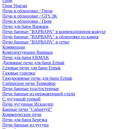
Гром
Гром Ураган
Печи в облицовке / Гроза
Печи в облицовке / GFS 3K
Печи в облицовке / Гром
Печи для бани Варвара
Печи банные "ВАРВАРА" в конвекционном кожухе
Печи банные "ВАРВАРА" в облицовке из камня
Печи банные "ВАРВАРА" в сетке
Коммерция
Комплектующие Варвара
Печи для бани ERMAK
Дровяные печи для бани Ermak
Газовые печи для бани Ermak
Газовые горелки
Газодровяные печи для бани Ermak
Сибирские печи Термофор
Печи банные толстостенные
Печи банные из нержавеющей стали
С чугунной топкой
Печи чугунные Искандер
Банные печи "Сабантуй"
Коммерческие печи
Печи для бани Березка
Печи банные из чугуна