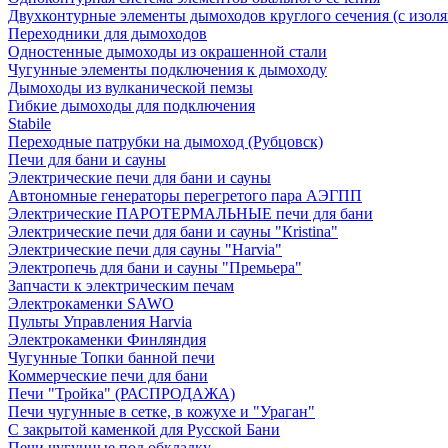
Двухконтурные элементы дымоходов круглого сечения (с изол
Переходники для дымоходов
Одностенные дымоходы из окрашенной стали
Чугунные элементы подключения к дымоходу
Дымоходы из вулканической пемзы
Гибкие дымоходы для подключения
Stabile
Переходные патрубки на дымоход (Рубцовск)
Печи для бани и сауны
Электрические печи для бани и сауны
Автономные генераторы перегретого пара АЭГПП
Электрические ПАРОТЕРМАЛЬНЫЕ печи для бани
Электрические печи для бани и сауны "Кristina"
Электрические печи для сауны "Harvia"
Электропечь для бани и сауны "Премьера"
Запчасти к электрическим печам
Электрокаменки SAWO
Пульты Управления Harvia
Электрокаменки Финляндия
Чугунные Топки банной печи
Коммерческие печи для бани
Печи "Тройка" (РАСПРОДАЖА)
Печи чугунные в сетке, в кожухе и "Ураган"
С закрытой каменкой для Русской Бани
Печи чугунные под обкладку