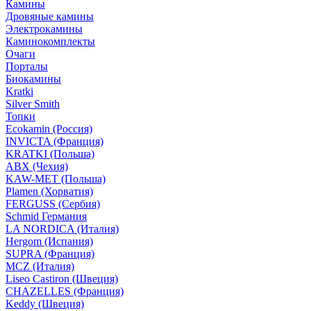
Камины
Дровяные камины
Электрокамины
Каминокомплекты
Очаги
Порталы
Биокамины
Kratki
Silver Smith
Топки
Ecokamin (Россия)
INVICTA (Франция)
KRATKI (Польша)
ABX (Чехия)
KAW-MET (Польша)
Plamen (Хорватия)
FERGUSS (Сербия)
Schmid Германия
LA NORDICA (Италия)
Hergom (Испания)
SUPRA (Франция)
MCZ (Италия)
Liseo Castiron (Швеция)
CHAZELLES (Франция)
Keddy (Швеция)