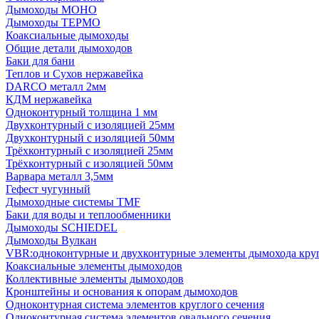
Дымоходы МОНО
Дымоходы ТЕРМО
Коаксиальные дымоходы
Общие детали дымоходов
Баки для бани
Теплов и Сухов нержавейка
DARCO металл 2мм
КДМ нержавейка
Одноконтурный толщина 1 мм
Двухконтурный с изоляцией 25мм
Двухконтурный с изоляцией 50мм
Трёхконтурный с изоляцией 25мм
Трёхконтурный с изоляцией 50мм
Варвара металл 3,5мм
Гефест чугунный
Дымоходные системы TMF
Баки для воды и теплообменники
Дымоходы SCHIEDEL
Дымоходы Вулкан
VBR:одноконтурные и двухконтурные элементы дымохода кру
Коаксиальные элементы дымоходов
Коллективные элементы дымоходов
Кронштейны и основания к опорам дымоходов
Одноконтурная система элементов круглого сечения
Одноконтурная система элементов овального сечения