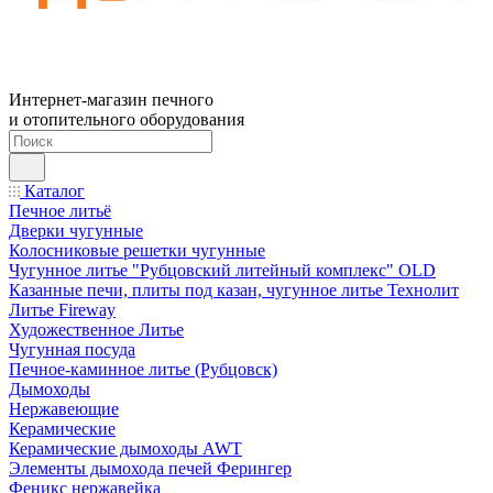
Интернет-магазин печного
и отопительного оборудования
Каталог
Печное литьё
Дверки чугунные
Колосниковые решетки чугунные
Чугунное литье "Рубцовский литейный комплекс" OLD
Казанные печи, плиты под казан, чугунное литье Технолит
Литье Fireway
Художественное Литье
Чугунная посуда
Печное-каминное литье (Рубцовск)
Дымоходы
Нержавеющие
Керамические
Керамические дымоходы AWT
Элементы дымохода печей Ферингер
Феникс нержавейка