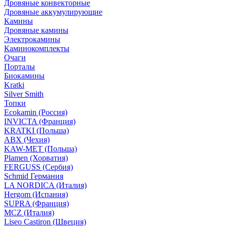
Дровяные конвекторные
Дровяные аккумулирующие
Камины
Дровяные камины
Электрокамины
Каминокомплекты
Очаги
Порталы
Биокамины
Kratki
Silver Smith
Топки
Ecokamin (Россия)
INVICTA (Франция)
KRATKI (Польша)
ABX (Чехия)
KAW-MET (Польша)
Plamen (Хорватия)
FERGUSS (Сербия)
Schmid Германия
LA NORDICA (Италия)
Hergom (Испания)
SUPRA (Франция)
MCZ (Италия)
Liseo Castiron (Швеция)