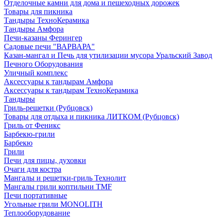
Отделочные камни для дома и пешеходных дорожек
Товары для пикника
Тандыры ТехноКерамика
Тандыры Амфора
Печи-казаны Ферингер
Садовые печи "ВАРВАРА"
Казан-мангал и Печь для утилизации мусора Уральский Завод
Печного Оборудования
Уличный комплекс
Аксессуары к тандырам Амфора
Аксессуары к тандырам ТехноКерамика
Тандыры
Гриль-решетки (Рубцовск)
Товары для отдыха и пикника ЛИТКОМ (Рубцовск)
Гриль от Феникс
Барбекю-грили
Барбекю
Грили
Печи для пицы, духовки
Очаги для костра
Мангалы и решетки-гриль Технолит
Мангалы грили коптильни TMF
Печи портативные
Угольные грили MONOLITH
Теплооборудование