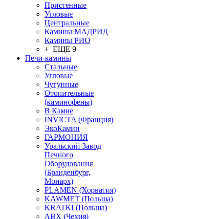
Пристенные
Угловые
Центральные
Камины МАДРИД
Камины РИО
+ ЕЩЕ 9
Печи-камины
Стальные
Угловые
Чугунные
Отопительные
(каминофены)
В Камне
INVICTA (Франция)
ЭкоКамин
ГАРМОНИЯ
Уральский Завод
Печного
Оборудования
(Бранденбург,
Монарх)
PLAMEN (Хорватия)
KAWMET (Польша)
KRATKI (Польша)
ABX (Чехия)