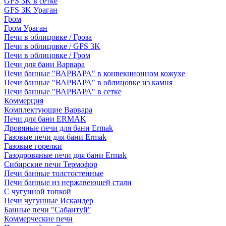
GFS 3K в сетке
GFS 3K Ураган
Гром
Гром Ураган
Печи в облицовке / Гроза
Печи в облицовке / GFS 3K
Печи в облицовке / Гром
Печи для бани Варвара
Печи банные "ВАРВАРА" в конвекционном кожухе
Печи банные "ВАРВАРА" в облицовке из камня
Печи банные "ВАРВАРА" в сетке
Коммерция
Комплектующие Варвара
Печи для бани ERMAK
Дровяные печи для бани Ermak
Газовые печи для бани Ermak
Газовые горелки
Газодровяные печи для бани Ermak
Сибирские печи Термофор
Печи банные толстостенные
Печи банные из нержавеющей стали
С чугунной топкой
Печи чугунные Искандер
Банные печи "Сабантуй"
Коммерческие печи