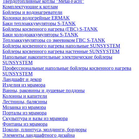
Твердотопливные котлы "Metal-FacH"
Комплектующие к котлам
Бойлеры и водонагреватели
Колонки водогрейные ERMAK
Баки теплоаккумуляторы S-TANK
Бойлеры косвенного нагрева (ГВС) S-TANK
Баки холодоаккумуляторы S-TANK
Теплоаккумуляторы со змеевиком ГВС S-TANK
Бойлеры косвенного нагрева напольные SUNSYSTEM
Бойлеры косвенного нагрева настенные SUNSYSTEM
Напольные накопительные электрические бойлеры
SUNSYSTEM
Профессиональные напольные бойлеры косвенного нагрева
SUNSYSTEM
Ландшафт и декор
Изделия из мрамора
Ванны, раковины и душевые поддоны
Колонны и капители
Лестницы, балясины
Мозаика из мрамора
Порталы из мрамора
Скульптура и вазы из мрамора
Фонтаны из мрамора
Цоколи, плинтуса, молдинги, бордюры
Элементы ландшафтного дизайна