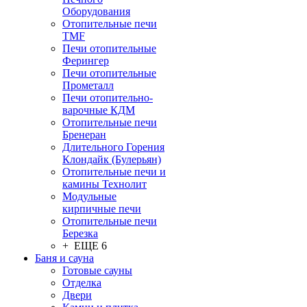
Оборудования
Отопительные печи
TMF
Печи отопительные
Ферингер
Печи отопительные
Прометалл
Печи отопительно-
варочные КДМ
Отопительные печи
Бренеран
Длительного Горения
Клондайк (Булерьян)
Отопительные печи и
камины Технолит
Модульные
кирпичные печи
Отопительные печи
Березка
+ ЕЩЕ 6
Баня и сауна
Готовые сауны
Отделка
Двери