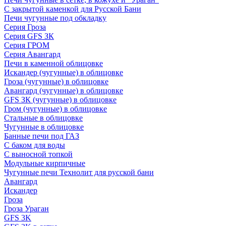
С закрытой каменкой для Русской Бани
Печи чугунные под обкладку
Серия Гроза
Серия GFS ЗК
Серия ГРОМ
Серия Авангард
Печи в каменной облицовке
Искандер (чугунные) в облицовке
Гроза (чугунные) в облицовке
Авангард (чугунные) в облицовке
GFS ЗК (чугунные) в облицовке
Гром (чугунные) в облицовке
Стальные в облицовке
Чугунные в облицовке
Банные печи под ГАЗ
С баком для воды
С выносной топкой
Модульные кирпичные
Чугунные печи Технолит для русской бани
Авангард
Искандер
Гроза
Гроза Ураган
GFS 3K