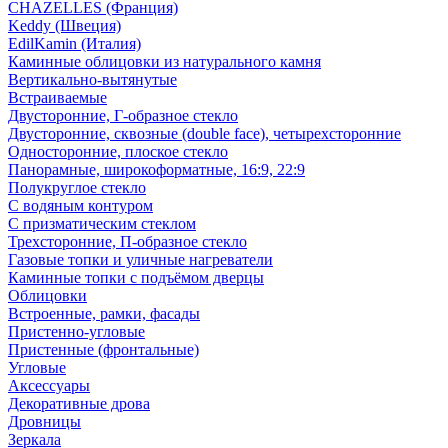
CHAZELLES (Франция)
Keddy (Швеция)
EdilKamin (Италия)
Каминные облицовки из натурального камня
Вертикально-вытянутые
Встраиваемые
Двусторонние, Г-образное стекло
Двусторонние, сквозные (double face), четырехсторонние
Односторонние, плоское стекло
Панорамные, широкоформатные, 16:9, 22:9
Полукруглое стекло
С водяным контуром
С призматическим стеклом
Трехсторонние, П-образное стекло
Газовые топки и уличные нагреватели
Каминные топки с подъёмом дверцы
Облицовки
Встроенные, рамки, фасады
Пристенно-угловые
Пристенные (фронтальные)
Угловые
Аксессуары
Декоративные дрова
Дровницы
Зеркала