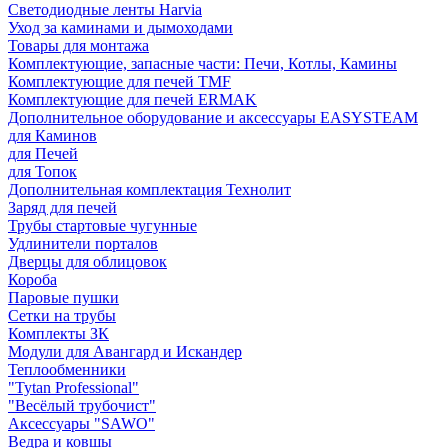
Светодиодные ленты Harvia
Уход за каминами и дымоходами
Товары для монтажа
Комплектующие, запасные части: Печи, Котлы, Камины
Комплектующие для печей TMF
Комплектующие для печей ERMAK
Дополнительное оборудование и аксессуары EASYSTEAM
для Каминов
для Печей
для Топок
Дополнительная комплектация Технолит
Заряд для печей
Трубы стартовые чугунные
Удлинители порталов
Дверцы для облицовок
Короба
Паровые пушки
Сетки на трубы
Комплекты ЗК
Модули для Авангард и Искандер
Теплообменники
"Tytan Professional"
"Весёлый трубочист"
Аксессуары "SAWO"
Ведра и ковшы