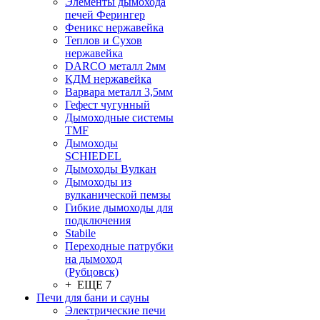
Элементы дымохода
печей Ферингер
Феникс нержавейка
Теплов и Сухов
нержавейка
DARCO металл 2мм
КДМ нержавейка
Варвара металл 3,5мм
Гефест чугунный
Дымоходные системы
TMF
Дымоходы
SCHIEDEL
Дымоходы Вулкан
Дымоходы из
вулканической пемзы
Гибкие дымоходы для
подключения
Stabile
Переходные патрубки
на дымоход
(Рубцовск)
+ ЕЩЕ 7
Печи для бани и сауны
Электрические печи