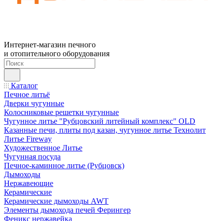
Интернет-магазин печного
и отопительного оборудования
Каталог
Печное литьё
Дверки чугунные
Колосниковые решетки чугунные
Чугунное литье "Рубцовский литейный комплекс" OLD
Казанные печи, плиты под казан, чугунное литье Технолит
Литье Fireway
Художественное Литье
Чугунная посуда
Печное-каминное литье (Рубцовск)
Дымоходы
Нержавеющие
Керамические
Керамические дымоходы AWT
Элементы дымохода печей Ферингер
Феникс нержавейка