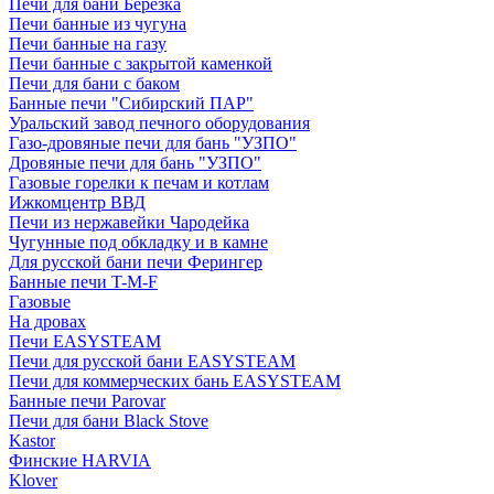
Печи для бани Березка
Печи банные из чугуна
Печи банные на газу
Печи банные с закрытой каменкой
Печи для бани с баком
Банные печи "Сибирский ПАР"
Уральский завод печного оборудования
Газо-дровяные печи для бань "УЗПО"
Дровяные печи для бань "УЗПО"
Газовые горелки к печам и котлам
Ижкомцентр ВВД
Печи из нержавейки Чародейка
Чугунные под обкладку и в камне
Для русской бани печи Ферингер
Банные печи T-M-F
Газовые
На дровах
Печи EASYSTEAM
Печи для русской бани EASYSTEAM
Печи для коммерческих бань EASYSTEAM
Банные печи Parovar
Печи для бани Black Stove
Kastor
Финские HARVIA
Klover