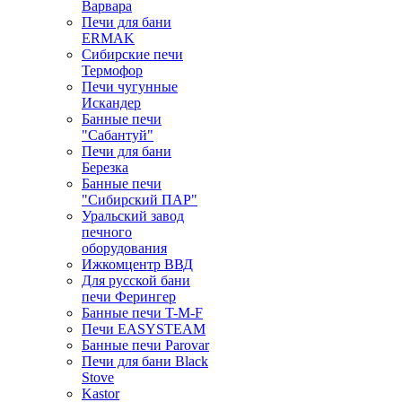
Варвара
Печи для бани
ERMAK
Сибирские печи
Термофор
Печи чугунные
Искандер
Банные печи
"Сабантуй"
Печи для бани
Березка
Банные печи
"Сибирский ПАР"
Уральский завод
печного
оборудования
Ижкомцентр ВВД
Для русской бани
печи Ферингер
Банные печи T-M-F
Печи EASYSTEAM
Банные печи Parovar
Печи для бани Black
Stove
Kastor