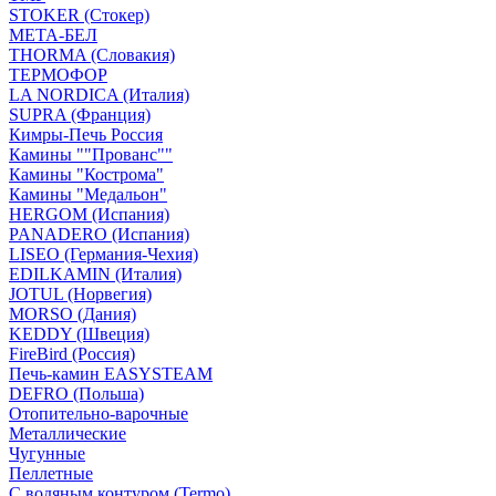
STOKER (Стокер)
МЕТА-БЕЛ
THORMA (Словакия)
ТЕРМОФОР
LA NORDICA (Италия)
SUPRA (Франция)
Кимры-Печь Россия
Камины ""Прованс""
Камины "Кострома"
Камины "Медальон"
HERGOM (Испания)
PANADERO (Испания)
LISEO (Германия-Чехия)
EDILKAMIN (Италия)
JOTUL (Норвегия)
MORSO (Дания)
KEDDY (Швеция)
FireBird (Россия)
Печь-камин EASYSTEAM
DEFRO (Польша)
Отопительно-варочные
Металлические
Чугунные
Пеллетные
С водяным контуром (Termo)