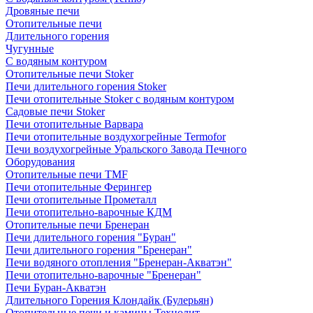
Дровяные печи
Отопительные печи
Длительного горения
Чугунные
C водяным контуром
Отопительные печи Stoker
Печи длительного горения Stoker
Печи отопительные Stoker с водяным контуром
Садовые печи Stoker
Печи отопительные Варвара
Печи отопительные воздухогрейные Termofor
Печи воздухогрейные Уральского Завода Печного
Оборудования
Отопительные печи TMF
Печи отопительные Ферингер
Печи отопительные Прометалл
Печи отопительно-варочные КДМ
Отопительные печи Бренеран
Печи длительного горения "Буран"
Печи длительного горения "Бренеран"
Печи водяного отопления "Бренеран-Акватэн"
Печи отопительно-варочные "Бренеран"
Печи Буран-Акватэн
Длительного Горения Клондайк (Булерьян)
Отопительные печи и камины Технолит