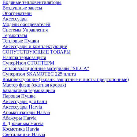
Водяные тепловентиляторы
Воздушные завесы
Обогреватели
Аксессуары
Модели обогревателей
Системы Управления
Термостаты
Тепловые Пушки
Аксессуары и комплектующие
СОПУТСТВУЮЩИЕ ТОВАРЫ
Flamma термозащита
СуперИзол СТОПТЕРМ
Теплоизоляционные материалы "SILCA"
Суперизол SKAMOTEC 225 плита
Комплектующие (экраны защитные и листы предтопочные)
Мастер флэш (скатная кровля)
Базальтовая термозащита
Паровая Пушка
Аксессуары для бани
Аксессуары Harvia
Ароматизаторы Harvia
Абажуры Harvia
К Дровяным Harvia
Косметика Harvia
Светильники Harvia