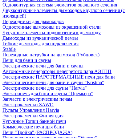
Одноконтурная система элементов овального сечения
Двухконтурные элементы дымоходов круглого сечения (с
изоляцией)
Переходники для дымоходов
Одностенные дымоходы из окрашенной стали
Чугунные элементы подключения к дымоходу
Дымоходы из вулканической пемзы
Гибкие дымоходы для подключения
Stabile
Переходные патрубки на дымоход (Рубцовск)
Печи для бани и сауны
Электрические печи для бани и сауны
Автономные генераторы перегретого пара АЭГПП
Электрические ПАРОТЕРМАЛЬНЫЕ печи для бани
Электрические печи для бани и сауны "Кristina"
Электрические печи для сауны "Harvia"
Электропечь для бани и сауны "Премьера"
Запчасти к электрическим печам
Электрокаменки SAWO
Пульты Управления Harvia
Электрокаменки Финляндия
Чугунные Топки банной печи
Коммерческие печи для бани
Печи "Тройка" (РАСПРОДАЖА)
Печи чугунные в сетке, в кожухе и "Ураган"