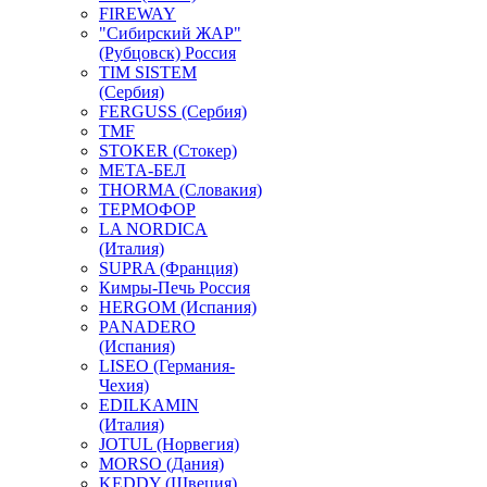
FIREWAY
"Сибирский ЖАР"
(Рубцовск) Россия
TIM SISTEM
(Сербия)
FERGUSS (Сербия)
TMF
STOKER (Стокер)
МЕТА-БЕЛ
THORMA (Словакия)
ТЕРМОФОР
LA NORDICA
(Италия)
SUPRA (Франция)
Кимры-Печь Россия
HERGOM (Испания)
PANADERO
(Испания)
LISEO (Германия-
Чехия)
EDILKAMIN
(Италия)
JOTUL (Норвегия)
MORSO (Дания)
KEDDY (Швеция)