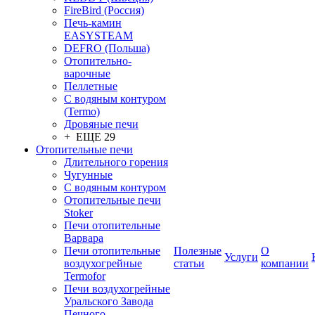
FireBird (Россия)
Печь-камин
EASYSTEAM
DEFRO (Польша)
Отопительно-
варочные
Пеллетные
С водяным контуром
(Termo)
Дровяные печи
+ ЕЩЕ 29
Отопительные печи
Длительного горения
Чугунные
C водяным контуром
Отопительные печи
Stoker
Печи отопительные
Варвара
Печи отопительные
Полезные
О
Услуги
воздухогрейные
статьи
компании
Termofor
Печи воздухогрейные
Уральского Завода
Печного