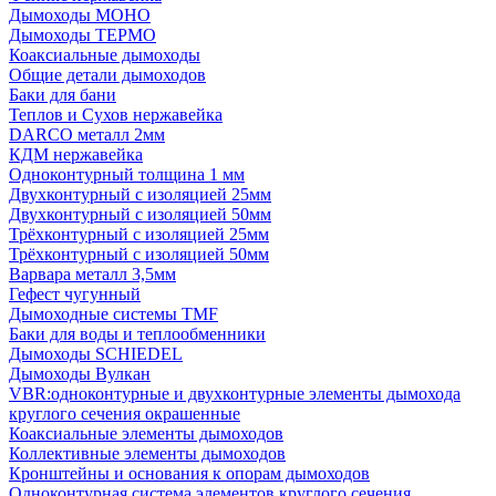
Дымоходы МОНО
Дымоходы ТЕРМО
Коаксиальные дымоходы
Общие детали дымоходов
Баки для бани
Теплов и Сухов нержавейка
DARCO металл 2мм
КДМ нержавейка
Одноконтурный толщина 1 мм
Двухконтурный с изоляцией 25мм
Двухконтурный с изоляцией 50мм
Трёхконтурный с изоляцией 25мм
Трёхконтурный с изоляцией 50мм
Варвара металл 3,5мм
Гефест чугунный
Дымоходные системы TMF
Баки для воды и теплообменники
Дымоходы SCHIEDEL
Дымоходы Вулкан
VBR:одноконтурные и двухконтурные элементы дымохода
круглого сечения окрашенные
Коаксиальные элементы дымоходов
Коллективные элементы дымоходов
Кронштейны и основания к опорам дымоходов
Одноконтурная система элементов круглого сечения