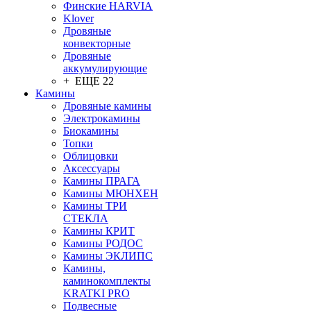
Финские HARVIA
Klover
Дровяные
конвекторные
Дровяные
аккумулирующие
+ ЕЩЕ 22
Камины
Дровяные камины
Электрокамины
Биокамины
Топки
Облицовки
Аксессуары
Камины ПРАГА
Камины МЮНХЕН
Камины ТРИ
СТЕКЛА
Камины КРИТ
Камины РОДОС
Камины ЭКЛИПС
Камины,
каминокомплекты
KRATKI PRO
Подвесные