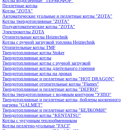
Котлы водогрейные "ТЕРМОФОР"
Пеллетные котлы
Котлы "ZOTA"
Автоматические угольные и пеллетные котлы "ZOTA"
Котлы твердотопливные "ZOTA"
Полуавтоматические котлы "ZOTA"
Электрокотлы ZOTA
Отопительные котлы Heiztechnik
Котлы с ручной загрузкой топлива Heiztechnik
Отопительные котлы TMF
Твердотопливные котлы Stoker
Твердотопливные котлы
Твердотопливные котлы с ручной загрузкой
Твердотопливные котлы длительного горения
Твердотопливные котлы на дровах
Твердотопливные и пеллетные котлы "HOT DRAGON"
Твердотопливные отопительные котлы "Flames"
Твердотопливные и пеллетные котлы "DEFRO"
Котлы твердотопливные с водяным контуром "УЗПО"
Твердотопливные и пеллетные котлы, бойлеры косвенного
нагрева "GALMET"
Твердотопливные и пеллетные котлы "БЕЛКОМiН"
Твердотопливные котлы "KENTATSU"
Котлы с чугунным теплообменником
Котлы пеллетно-угольные "FACI"