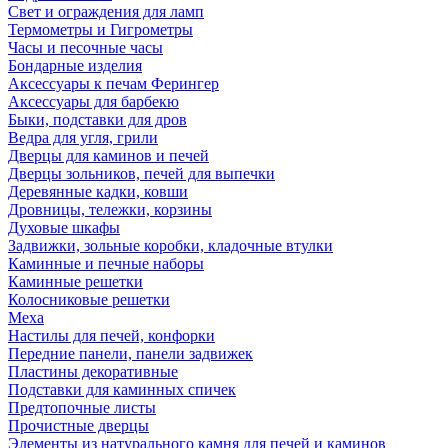
Свет и ограждения для ламп
Термометры и Гигрометры
Часы и песочные часы
Бондарные изделия
Аксессуары к печам Ферингер
Аксессуары для барбекю
Быки, подставки для дров
Ведра для угля, грили
Дверцы для каминов и печей
Дверцы зольников, печей для выпечки
Деревянные кадки, ковши
Дровницы, тележки, корзины
Духовые шкафы
Задвижки, зольные коробки, кладочные втулки
Каминные и печные наборы
Каминные решетки
Колосниковые решетки
Меха
Настилы для печей, конфорки
Передние панели, панели задвижек
Пластины декоративные
Подставки для каминных спичек
Предтопочные листы
Прочистные дверцы
Элементы из натурального камня для печей и каминов