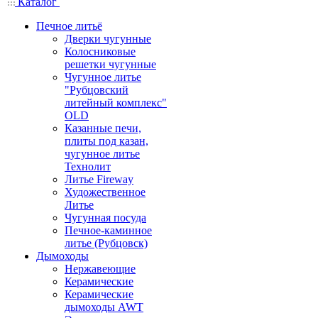
Каталог
Печное литьё
Дверки чугунные
Колосниковые
решетки чугунные
Чугунное литье
"Рубцовский
литейный комплекс"
OLD
Казанные печи,
плиты под казан,
чугунное литье
Технолит
Литье Fireway
Художественное
Литье
Чугунная посуда
Печное-каминное
литье (Рубцовск)
Дымоходы
Нержавеющие
Керамические
Керамические
дымоходы AWT