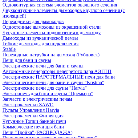
Одноконтурная система элементов овального сечения
Двухконтурные элементы дымоходов круглого сечения (с
изоляцией)
Переходники для дымоходов
Одностенные дымоходы из окрашенной стали
Чугунные элементы подключения к дымоходу
Дымоходы из вулканической пемзы
Гибкие дымоходы для подключения
Stabile
Переходные патрубки на дымоход (Рубцовск)
Печи для бани и сауны
Электрические печи для бани и сауны
Автономные генераторы перегретого пара АЭГПП
Электрические ПАРОТЕРМАЛЬНЫЕ печи для бани
Электрические печи для бани и сауны "Кristina"
Электрические печи для сауны "Harvia"
Электропечь для бани и сауны "Премьера"
Запчасти к электрическим печам
Электрокаменки SAWO
Пульты Управления Harvia
Электрокаменки Финляндия
Чугунные Топки банной печи
Коммерческие печи для бани
Печи "Тройка" (РАСПРОДАЖА)
Печи чугунные в сетке, в кожухе и "Ураган"