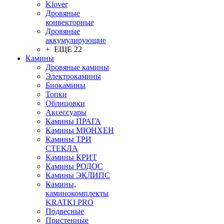
Klover
Дровяные
конвекторные
Дровяные
аккумулирующие
+ ЕЩЕ 22
Камины
Дровяные камины
Электрокамины
Биокамины
Топки
Облицовки
Аксессуары
Камины ПРАГА
Камины МЮНХЕН
Камины ТРИ
СТЕКЛА
Камины КРИТ
Камины РОДОС
Камины ЭКЛИПС
Камины,
каминокомплекты
KRATKI PRO
Подвесные
Пристенные