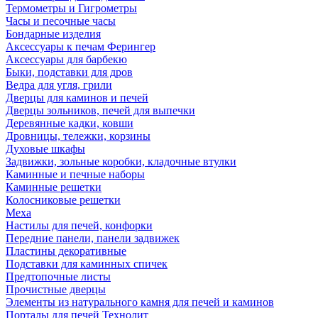
Термометры и Гигрометры
Часы и песочные часы
Бондарные изделия
Аксессуары к печам Ферингер
Аксессуары для барбекю
Быки, подставки для дров
Ведра для угля, грили
Дверцы для каминов и печей
Дверцы зольников, печей для выпечки
Деревянные кадки, ковши
Дровницы, тележки, корзины
Духовые шкафы
Задвижки, зольные коробки, кладочные втулки
Каминные и печные наборы
Каминные решетки
Колосниковые решетки
Меха
Настилы для печей, конфорки
Передние панели, панели задвижек
Пластины декоративные
Подставки для каминных спичек
Предтопочные листы
Прочистные дверцы
Элементы из натурального камня для печей и каминов
Порталы для печей Технолит