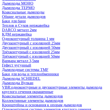
Дымоходы МОНО
Дымоходы ТЕРМО
Коаксиальные дымоходы
Общие детали дымоходов
Баки для бани
Теплов и Сухов нержавейка
DARCO металл 2мм
КДМ нержавейка
Одноконтурный толщина 1 мм
Двухконтурный с изоляцией 25мм
Двухконтурный с изоляцией 50мм
Трёхконтурный с изоляцией 25мм
Трёхконтурный с изоляцией 50мм
Варвара металл 3,5мм
Гефест чугунный
Дымоходные системы TMF
Баки для воды и теплообменники
Дымоходы SCHIEDEL
Дымоходы Вулкан
VBR:одноконтурные и двухконтурные элементы дымохода
круглого сечения окрашенные
Коаксиальные элементы дымоходов
Коллективные элементы дымоходов
Кронштейны и основания к опорам дымоходов
Одноконтурная система элементов круглого сечения