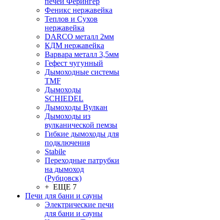
печей Ферингер
Феникс нержавейка
Теплов и Сухов
нержавейка
DARCO металл 2мм
КДМ нержавейка
Варвара металл 3,5мм
Гефест чугунный
Дымоходные системы
TMF
Дымоходы
SCHIEDEL
Дымоходы Вулкан
Дымоходы из
вулканической пемзы
Гибкие дымоходы для
подключения
Stabile
Переходные патрубки
на дымоход
(Рубцовск)
+ ЕЩЕ 7
Печи для бани и сауны
Электрические печи
для бани и сауны