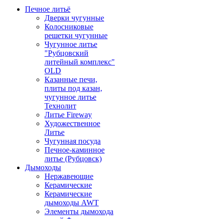
Печное литьё
Дверки чугунные
Колосниковые
решетки чугунные
Чугунное литье
"Рубцовский
литейный комплекс"
OLD
Казанные печи,
плиты под казан,
чугунное литье
Технолит
Литье Fireway
Художественное
Литье
Чугунная посуда
Печное-каминное
литье (Рубцовск)
Дымоходы
Нержавеющие
Керамические
Керамические
дымоходы AWT
Элементы дымохода