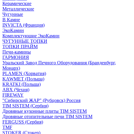
Керамические
Металлические
Чугунные
В Камне
INVICTA (Франция)
ЭкоКамин
Комплектующие ЭкоКамин
ЧУГУННЫЕ ТОПКИ
ТОПКИ ПРАЙМ
Печи-камины
ГАРМОНИЯ
Уральский Завод Печного Оборудования (Бранденбург,
Монарх)
PLAMEN (Хорватия)
KAWMET (Польша)
KRATKI (Польша)
ABX (Чехия)
FIREWAY
"Сибирский ЖАР" (Рубцовск) Россия
TIM SISTEM (Сербия)
Дровяные кухонные плиты TIM SISTEM
Дровяные отопительные печи TIM SISTEM
FERGUSS (Сербия)
TMF
STOKER (Стокер)