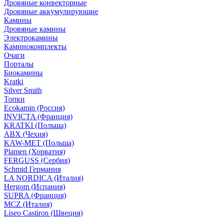
Дровяные конвекторные
Дровяные аккумулирующие
Камины
Дровяные камины
Электрокамины
Каминокомплекты
Очаги
Порталы
Биокамины
Kratki
Silver Smith
Топки
Ecokamin (Россия)
INVICTA (Франция)
KRATKI (Польша)
ABX (Чехия)
KAW-MET (Польша)
Plamen (Хорватия)
FERGUSS (Сербия)
Schmid Германия
LA NORDICA (Италия)
Hergom (Испания)
SUPRA (Франция)
MCZ (Италия)
Liseo Castiron (Швеция)