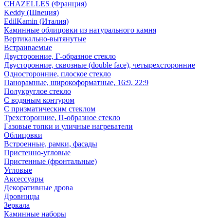
CHAZELLES (Франция)
Keddy (Швеция)
EdilKamin (Италия)
Каминные облицовки из натурального камня
Вертикально-вытянутые
Встраиваемые
Двусторонние, Г-образное стекло
Двусторонние, сквозные (double face), четырехсторонние
Односторонние, плоское стекло
Панорамные, широкоформатные, 16:9, 22:9
Полукруглое стекло
С водяным контуром
С призматическим стеклом
Трехсторонние, П-образное стекло
Газовые топки и уличные нагреватели
Облицовки
Встроенные, рамки, фасады
Пристенно-угловые
Пристенные (фронтальные)
Угловые
Аксессуары
Декоративные дрова
Дровницы
Зеркала
Каминные наборы