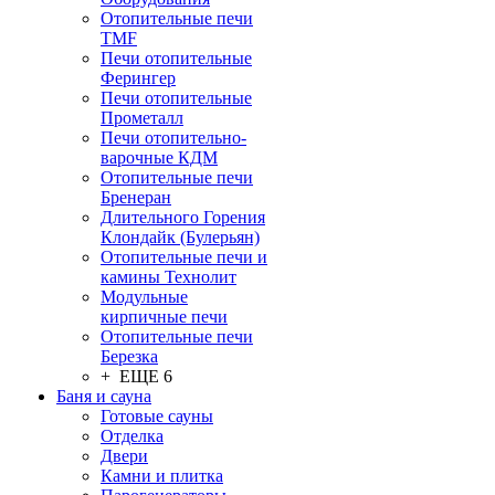
Отопительные печи
TMF
Печи отопительные
Ферингер
Печи отопительные
Прометалл
Печи отопительно-
варочные КДМ
Отопительные печи
Бренеран
Длительного Горения
Клондайк (Булерьян)
Отопительные печи и
камины Технолит
Модульные
кирпичные печи
Отопительные печи
Березка
+ ЕЩЕ 6
Баня и сауна
Готовые сауны
Отделка
Двери
Камни и плитка