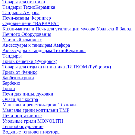
Товары для пикника
Тандыры ТехноКерамика
Тандыры Амфора
Печи-казаны Ферингер
Садовые печи "ВАРВАРА"
Казан-мангал и Печь для утилизации мусора Уральский Завод
Печного Оборудования
Уличный комплекс
Аксессуары к тандырам Амфора
Аксессуары к тандырам ТехноКерамика
Тандыры
Гриль-решетки (Рубцовск)
Товары для отдыха и пикника ЛИТКОМ (Рубцовск)
Гриль от Феникс
Барбекю-грили
Барбекю
Грили
Печи для пицы, духовки
Очаги для костра
Мангалы и решетки-гриль Технолит
Мангалы грили коптильни TMF
Печи портативные
Угольные грили MONOLITH
Теплооборудование
Водяные тепловентиляторы