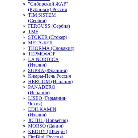
"Сибирский ЖАР"
(Рубцовск) Россия
TIM SISTEM
(Сербия)
FERGUSS (Сербия)
TMF
STOKER (Стокер)
МЕТА-БЕЛ
THORMA (Словакия)
ТЕРМОФОР
LA NORDICA
(Италия)
SUPRA (Франция)
Кимры-Печь Россия
HERGOM (Испания)
PANADERO
(Испания)
LISEO (Германия-
Чехия)
EDILKAMIN
(Италия)
JOTUL (Норвегия)
MORSO (Дания)
KEDDY (Швеция)
FireBird (Россия)