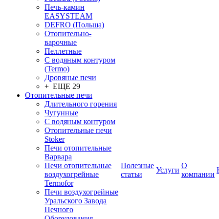
Печь-камин
EASYSTEAM
DEFRO (Польша)
Отопительно-
варочные
Пеллетные
С водяным контуром
(Termo)
Дровяные печи
+ ЕЩЕ 29
Отопительные печи
Длительного горения
Чугунные
C водяным контуром
Отопительные печи
Stoker
Печи отопительные
Варвара
Печи отопительные
Полезные
О
Услуги
воздухогрейные
статьи
компании
Termofor
Печи воздухогрейные
Уральского Завода
Печного
Оборудования