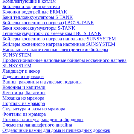
Комплектующие к котлам
Бойлеры и водонагреватели
Колонки водогрейные ERMAK
Баки теплоаккумуляторы S-TANK
Бойлеры косвенного нагрева (ГВС) S-TANK
Баки холодоаккумуляторы S-TANK
Теплоаккумуляторы со змеевиком ГВС S-TANK
Бойлеры косвенного нагрева напольные SUNSYSTEM
Бойлеры косвенного нагрева настенные SUNSYSTEM
Напольные накопительные электрические бойлеры
SUNSYSTEM
Профессиональные напольные бойлеры косвенного нагрева
SUNSYSTEM
Ландшафт и декор
Изделия из мрамора
Ванны, раковины и душевые поддоны
Колонны и капители
Лестницы, балясины
Мозаика из мрамора
Порталы из мрамора
Скульптура и вазы из мрамора
Фонтаны из мрамора
Цоколи, плинтуса, молдинги, бордюры
Элементы ландшафтного дизайна
Отделочные камни для дома и пешеходных дорожек