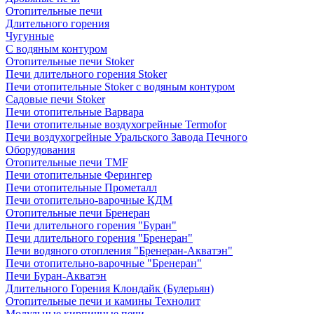
Отопительные печи
Длительного горения
Чугунные
C водяным контуром
Отопительные печи Stoker
Печи длительного горения Stoker
Печи отопительные Stoker с водяным контуром
Садовые печи Stoker
Печи отопительные Варвара
Печи отопительные воздухогрейные Termofor
Печи воздухогрейные Уральского Завода Печного
Оборудования
Отопительные печи TMF
Печи отопительные Ферингер
Печи отопительные Прометалл
Печи отопительно-варочные КДМ
Отопительные печи Бренеран
Печи длительного горения "Буран"
Печи длительного горения "Бренеран"
Печи водяного отопления "Бренеран-Акватэн"
Печи отопительно-варочные "Бренеран"
Печи Буран-Акватэн
Длительного Горения Клондайк (Булерьян)
Отопительные печи и камины Технолит
Модульные кирпичные печи