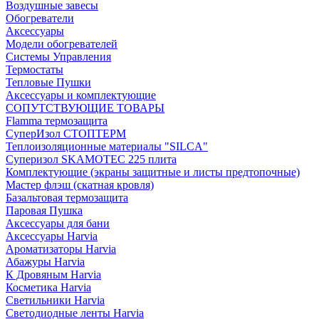
Воздушные завесы
Обогреватели
Аксессуары
Модели обогревателей
Системы Управления
Термостаты
Тепловые Пушки
Аксессуары и комплектующие
СОПУТСТВУЮЩИЕ ТОВАРЫ
Flamma термозащита
СуперИзол СТОПТЕРМ
Теплоизоляционные материалы "SILCA"
Суперизол SKAMOTEC 225 плита
Комплектующие (экраны защитные и листы предтопочные)
Мастер флэш (скатная кровля)
Базальтовая термозащита
Паровая Пушка
Аксессуары для бани
Аксессуары Harvia
Ароматизаторы Harvia
Абажуры Harvia
К Дровяным Harvia
Косметика Harvia
Светильники Harvia
Светодиодные ленты Harvia