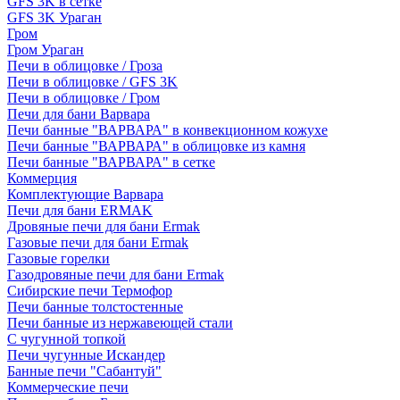
GFS 3K в сетке
GFS 3K Ураган
Гром
Гром Ураган
Печи в облицовке / Гроза
Печи в облицовке / GFS 3K
Печи в облицовке / Гром
Печи для бани Варвара
Печи банные "ВАРВАРА" в конвекционном кожухе
Печи банные "ВАРВАРА" в облицовке из камня
Печи банные "ВАРВАРА" в сетке
Коммерция
Комплектующие Варвара
Печи для бани ERMAK
Дровяные печи для бани Ermak
Газовые печи для бани Ermak
Газовые горелки
Газодровяные печи для бани Ermak
Сибирские печи Термофор
Печи банные толстостенные
Печи банные из нержавеющей стали
С чугунной топкой
Печи чугунные Искандер
Банные печи "Сабантуй"
Коммерческие печи