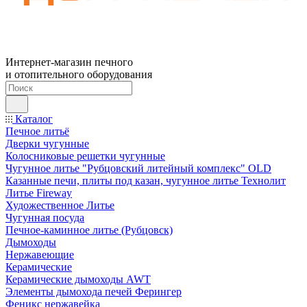
Интернет-магазин печного
и отопительного оборудования
Каталог
Печное литьё
Дверки чугунные
Колосниковые решетки чугунные
Чугунное литье "Рубцовский литейный комплекс" OLD
Казанные печи, плиты под казан, чугунное литье Технолит
Литье Fireway
Художественное Литье
Чугунная посуда
Печное-каминное литье (Рубцовск)
Дымоходы
Нержавеющие
Керамические
Керамические дымоходы AWT
Элементы дымохода печей Ферингер
Феникс нержавейка