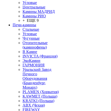
Угловые
Центральные
Камины МАДРИД
Камины РИО
+ ЕЩЕ 9
Печи-камины
Стальные
Угловые
Чугунные
Отопительные
(каминофены)
В Камне
INVICTA (Франция)
ЭкоКамин
ГАРМОНИЯ
Уральский Завод
Печного
Оборудования
(Бранденбург,
Монарх)
PLAMEN (Хорватия)
KAWMET (Польша)
KRATKI (Польша)
ABX (Чехия)
FIREWAY