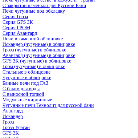
С закрытой каменкой для Русской Бани
Печи чугунные под обкладку
Серия Гроза
Серия GFS ЗК
Серия ГРОМ
Серия Авангард
Печи в каменной облицовке
Искандер (чугунные) в облицовке
Гроза (чугунные) в облицовке
Авангард (чугунные) в облицовке
GFS ЗК (чугунные) в облицовке
Гром (чугунные) в облицовке
Стальные в облицовке
Чугунные в облицовке
Банные печи под ГАЗ
С баком для воды
С выносной топкой
Модульные кирпичные
Чугунные печи Технолит для русской бани
Авангард
Искандер
Гроза
Гроза Ураган
GFS 3K