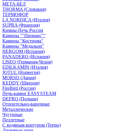
МЕТА-БЕЛ
THORMA (Словакия)
ТЕРМОФОР
LA NORDICA (Италия)
SUPRA (Франция)
Кимры-Печь Россия
Камины ""Прованс""
Камины "Кострома"
Камины "Медальон"
HERGOM (Испания)
PANADERO (Испания)
LISEO (Германия-Чехия)
EDILKAMIN (Италия)
JOTUL (Норвегия)
MORSO (Дания)
KEDDY (Швеция)
FireBird (Россия)
Печь-камин EASYSTEAM
DEFRO (Польша)
Отопительно-варочные
Металлические
Чугунные
Пеллетные
С водяным контуром (Termo)
Дровяные печи