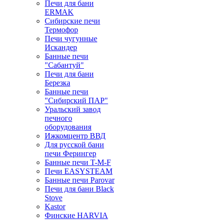
Печи для бани
ERMAK
Сибирские печи
Термофор
Печи чугунные
Искандер
Банные печи
"Сабантуй"
Печи для бани
Березка
Банные печи
"Сибирский ПАР"
Уральский завод
печного
оборудования
Ижкомцентр ВВД
Для русской бани
печи Ферингер
Банные печи T-M-F
Печи EASYSTEAM
Банные печи Parovar
Печи для бани Black
Stove
Kastor
Финские HARVIA