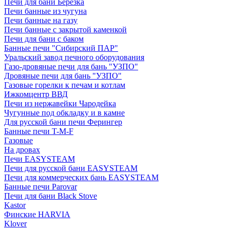
Печи для бани Березка
Печи банные из чугуна
Печи банные на газу
Печи банные с закрытой каменкой
Печи для бани с баком
Банные печи "Сибирский ПАР"
Уральский завод печного оборудования
Газо-дровяные печи для бань "УЗПО"
Дровяные печи для бань "УЗПО"
Газовые горелки к печам и котлам
Ижкомцентр ВВД
Печи из нержавейки Чародейка
Чугунные под обкладку и в камне
Для русской бани печи Ферингер
Банные печи T-M-F
Газовые
На дровах
Печи EASYSTEAM
Печи для русской бани EASYSTEAM
Печи для коммерческих бань EASYSTEAM
Банные печи Parovar
Печи для бани Black Stove
Kastor
Финские HARVIA
Klover