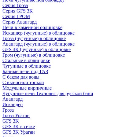
Серия Гроза
Серия GFS ЗК
Серия ГРОМ
Серия Авангард
Печи в каменной облицовке
Искандер (чугунные) в облицовке
Гроза (чугунные) в облицовке
Авангард (чугунные) в облицовке
GFS ЗК (чугунные) в облицовке
Гром (чугунные) в облицовке
Стальные в облицовке
Чугунные в облицовке
Банные печи под ГАЗ
С баком для воды
С выносной топкой
Модульные кирпичные
Чугунные печи Технолит для русской бани
Авангард
Искандер
Гроза
Гроза Ураган
GFS 3K
GFS 3K в сетке
GFS 3K Ураган