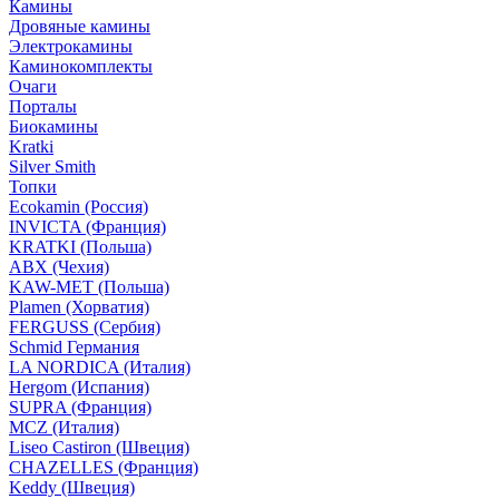
Камины
Дровяные камины
Электрокамины
Каминокомплекты
Очаги
Порталы
Биокамины
Kratki
Silver Smith
Топки
Ecokamin (Россия)
INVICTA (Франция)
KRATKI (Польша)
ABX (Чехия)
KAW-MET (Польша)
Plamen (Хорватия)
FERGUSS (Сербия)
Schmid Германия
LA NORDICA (Италия)
Hergom (Испания)
SUPRA (Франция)
MCZ (Италия)
Liseo Castiron (Швеция)
CHAZELLES (Франция)
Keddy (Швеция)