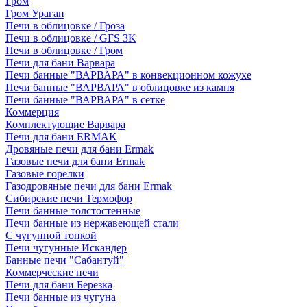
Гром
Гром Ураган
Печи в облицовке / Гроза
Печи в облицовке / GFS 3K
Печи в облицовке / Гром
Печи для бани Варвара
Печи банные "ВАРВАРА" в конвекционном кожухе
Печи банные "ВАРВАРА" в облицовке из камня
Печи банные "ВАРВАРА" в сетке
Коммерция
Комплектующие Варвара
Печи для бани ERMAK
Дровяные печи для бани Ermak
Газовые печи для бани Ermak
Газовые горелки
Газодровяные печи для бани Ermak
Сибирские печи Термофор
Печи банные толстостенные
Печи банные из нержавеющей стали
С чугунной топкой
Печи чугунные Искандер
Банные печи "Сабантуй"
Коммерческие печи
Печи для бани Березка
Печи банные из чугуна