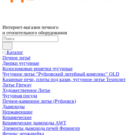
Интернет-магазин печного
и отопительного оборудования
Каталог
Печное литьё
Дверки чугунные
Колосниковые решетки чугунные
Чугунное литье "Рубцовский литейный комплекс" OLD
Казанные печи, плиты под казан, чугунное литье Технолит
Литье Fireway
Художественное Литье
Чугунная посуда
Печное-каминное литье (Рубцовск)
Дымоходы
Нержавеющие
Керамические
Керамические дымоходы AWT
Элементы дымохода печей Ферингер
Феникс нержавейка