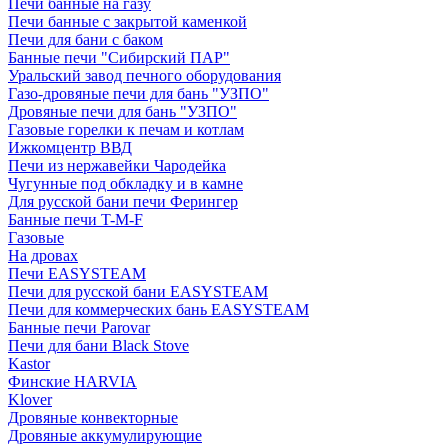
Печи банные на газу
Печи банные с закрытой каменкой
Печи для бани с баком
Банные печи "Сибирский ПАР"
Уральский завод печного оборудования
Газо-дровяные печи для бань "УЗПО"
Дровяные печи для бань "УЗПО"
Газовые горелки к печам и котлам
Ижкомцентр ВВД
Печи из нержавейки Чародейка
Чугунные под обкладку и в камне
Для русской бани печи Ферингер
Банные печи T-M-F
Газовые
На дровах
Печи EASYSTEAM
Печи для русской бани EASYSTEAM
Печи для коммерческих бань EASYSTEAM
Банные печи Parovar
Печи для бани Black Stove
Kastor
Финские HARVIA
Klover
Дровяные конвекторные
Дровяные аккумулирующие