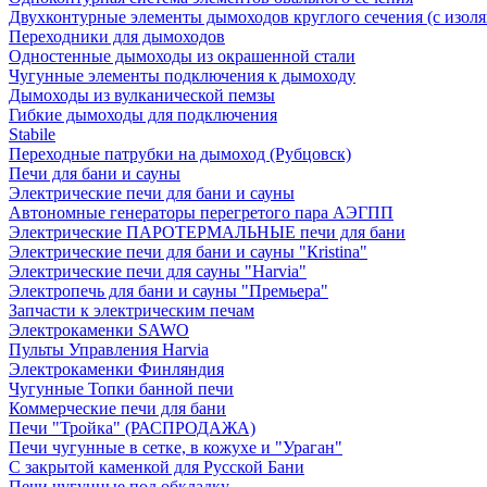
Двухконтурные элементы дымоходов круглого сечения (с изол
Переходники для дымоходов
Одностенные дымоходы из окрашенной стали
Чугунные элементы подключения к дымоходу
Дымоходы из вулканической пемзы
Гибкие дымоходы для подключения
Stabile
Переходные патрубки на дымоход (Рубцовск)
Печи для бани и сауны
Электрические печи для бани и сауны
Автономные генераторы перегретого пара АЭГПП
Электрические ПАРОТЕРМАЛЬНЫЕ печи для бани
Электрические печи для бани и сауны "Кristina"
Электрические печи для сауны "Harvia"
Электропечь для бани и сауны "Премьера"
Запчасти к электрическим печам
Электрокаменки SAWO
Пульты Управления Harvia
Электрокаменки Финляндия
Чугунные Топки банной печи
Коммерческие печи для бани
Печи "Тройка" (РАСПРОДАЖА)
Печи чугунные в сетке, в кожухе и "Ураган"
С закрытой каменкой для Русской Бани
Печи чугунные под обкладку