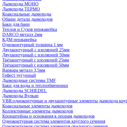
Дымоходы МОНО
Дымоходы ТЕРМО
Коаксиальные дымоходы
Общие детали дымоходов
Баки для бани
Теплов и Сухов нержавейка
DARCO металл 2мм
КДМ нержавейка
Одноконтурный толщина 1 мм
Двухконтурный с изоляцией 25мм
Двухконтурный с изоляцией 50мм
Трёхконтурный с изоляцией 25мм
Трёхконтурный с изоляцией 50мм
Варвара металл 3,5мм
Гефест чугунный
Дымоходные системы TMF
Баки для воды и теплообменники
Дымоходы SCHIEDEL
Дымоходы Вулкан
VBR:одноконтурные и двухконтурные элементы дымохода кру
Коаксиальные элементы дымоходов
Коллективные элементы дымоходов
Кронштейны и основания к опорам дымоходов
Одноконтурная система элементов круглого сечения
Одноконтурная система элементов овального сечения