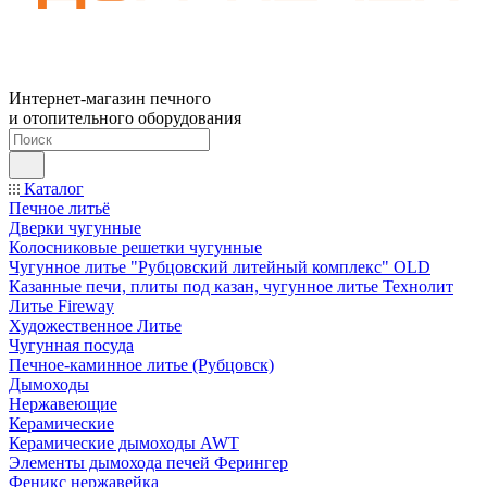
Интернет-магазин печного
и отопительного оборудования
Каталог
Печное литьё
Дверки чугунные
Колосниковые решетки чугунные
Чугунное литье "Рубцовский литейный комплекс" OLD
Казанные печи, плиты под казан, чугунное литье Технолит
Литье Fireway
Художественное Литье
Чугунная посуда
Печное-каминное литье (Рубцовск)
Дымоходы
Нержавеющие
Керамические
Керамические дымоходы AWT
Элементы дымохода печей Ферингер
Феникс нержавейка