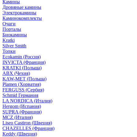
Камины
Дровяные камины
Электрокамины
Каминокомплекты
Очаги
Порталы
Биокамины
Kratki
Silver Smith
Топки
Ecokamin (Россия)
INVICTA (Франция)
KRATKI (Польша)
ABX (Чехия)
KAW-MET (Польша)
Plamen (Хорватия)
FERGUSS (Сербия)
Schmid Германия
LA NORDICA (Италия)
Hergom (Испания)
SUPRA (Франция)
MCZ (Италия)
Liseo Castiron (Швеция)
CHAZELLES (Франция)
Keddy (Швеция)