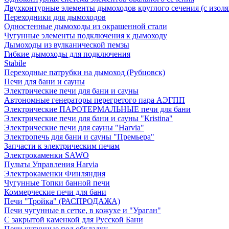
Двухконтурные элементы дымоходов круглого сечения (с изол
Переходники для дымоходов
Одностенные дымоходы из окрашенной стали
Чугунные элементы подключения к дымоходу
Дымоходы из вулканической пемзы
Гибкие дымоходы для подключения
Stabile
Переходные патрубки на дымоход (Рубцовск)
Печи для бани и сауны
Электрические печи для бани и сауны
Автономные генераторы перегретого пара АЭГПП
Электрические ПАРОТЕРМАЛЬНЫЕ печи для бани
Электрические печи для бани и сауны "Кristina"
Электрические печи для сауны "Harvia"
Электропечь для бани и сауны "Премьера"
Запчасти к электрическим печам
Электрокаменки SAWO
Пульты Управления Harvia
Электрокаменки Финляндия
Чугунные Топки банной печи
Коммерческие печи для бани
Печи "Тройка" (РАСПРОДАЖА)
Печи чугунные в сетке, в кожухе и "Ураган"
С закрытой каменкой для Русской Бани
Печи чугунные под обкладку