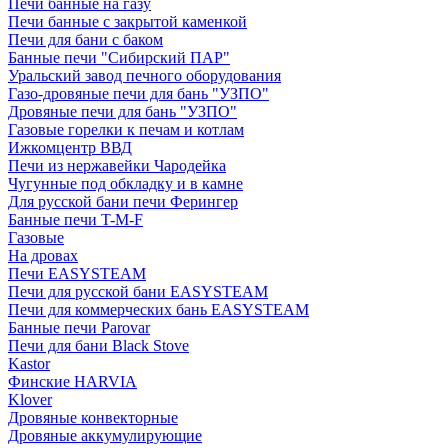
Печи банные на газу
Печи банные с закрытой каменкой
Печи для бани с баком
Банные печи "Сибирский ПАР"
Уральский завод печного оборудования
Газо-дровяные печи для бань "УЗПО"
Дровяные печи для бань "УЗПО"
Газовые горелки к печам и котлам
Ижкомцентр ВВД
Печи из нержавейки Чародейка
Чугунные под обкладку и в камне
Для русской бани печи Ферингер
Банные печи T-M-F
Газовые
На дровах
Печи EASYSTEAM
Печи для русской бани EASYSTEAM
Печи для коммерческих бань EASYSTEAM
Банные печи Parovar
Печи для бани Black Stove
Kastor
Финские HARVIA
Klover
Дровяные конвекторные
Дровяные аккумулирующие