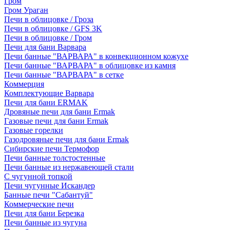
Гром
Гром Ураган
Печи в облицовке / Гроза
Печи в облицовке / GFS 3K
Печи в облицовке / Гром
Печи для бани Варвара
Печи банные "ВАРВАРА" в конвекционном кожухе
Печи банные "ВАРВАРА" в облицовке из камня
Печи банные "ВАРВАРА" в сетке
Коммерция
Комплектующие Варвара
Печи для бани ERMAK
Дровяные печи для бани Ermak
Газовые печи для бани Ermak
Газовые горелки
Газодровяные печи для бани Ermak
Сибирские печи Термофор
Печи банные толстостенные
Печи банные из нержавеющей стали
С чугунной топкой
Печи чугунные Искандер
Банные печи "Сабантуй"
Коммерческие печи
Печи для бани Березка
Печи банные из чугуна