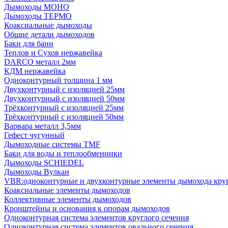
Дымоходы МОНО
Дымоходы ТЕРМО
Коаксиальные дымоходы
Общие детали дымоходов
Баки для бани
Теплов и Сухов нержавейка
DARCO металл 2мм
КДМ нержавейка
Одноконтурный толщина 1 мм
Двухконтурный с изоляцией 25мм
Двухконтурный с изоляцией 50мм
Трёхконтурный с изоляцией 25мм
Трёхконтурный с изоляцией 50мм
Варвара металл 3,5мм
Гефест чугунный
Дымоходные системы TMF
Баки для воды и теплообменники
Дымоходы SCHIEDEL
Дымоходы Вулкан
VBR:одноконтурные и двухконтурные элементы дымохода кру
Коаксиальные элементы дымоходов
Коллективные элементы дымоходов
Кронштейны и основания к опорам дымоходов
Одноконтурная система элементов круглого сечения
Одноконтурная система элементов овального сечения