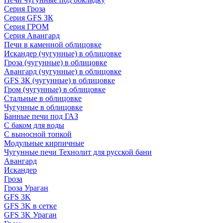
Серия Гроза
Серия GFS ЗК
Серия ГРОМ
Серия Авангард
Печи в каменной облицовке
Искандер (чугунные) в облицовке
Гроза (чугунные) в облицовке
Авангард (чугунные) в облицовке
GFS ЗК (чугунные) в облицовке
Гром (чугунные) в облицовке
Стальные в облицовке
Чугунные в облицовке
Банные печи под ГАЗ
С баком для воды
С выносной топкой
Модульные кирпичные
Чугунные печи Технолит для русской бани
Авангард
Искандер
Гроза
Гроза Ураган
GFS 3K
GFS 3K в сетке
GFS 3K Ураган