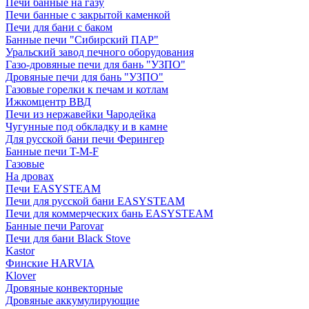
Печи банные на газу
Печи банные с закрытой каменкой
Печи для бани с баком
Банные печи "Сибирский ПАР"
Уральский завод печного оборудования
Газо-дровяные печи для бань "УЗПО"
Дровяные печи для бань "УЗПО"
Газовые горелки к печам и котлам
Ижкомцентр ВВД
Печи из нержавейки Чародейка
Чугунные под обкладку и в камне
Для русской бани печи Ферингер
Банные печи T-M-F
Газовые
На дровах
Печи EASYSTEAM
Печи для русской бани EASYSTEAM
Печи для коммерческих бань EASYSTEAM
Банные печи Parovar
Печи для бани Black Stove
Kastor
Финские HARVIA
Klover
Дровяные конвекторные
Дровяные аккумулирующие