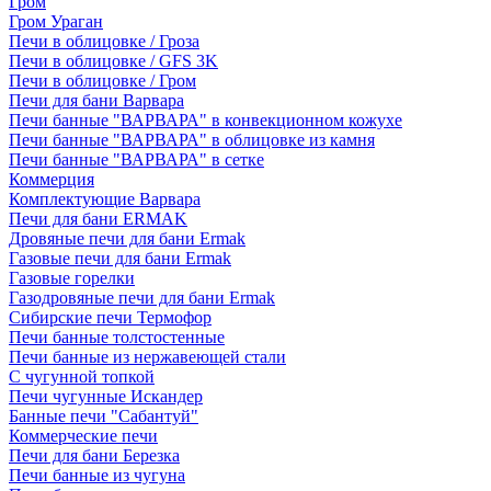
Гром
Гром Ураган
Печи в облицовке / Гроза
Печи в облицовке / GFS 3K
Печи в облицовке / Гром
Печи для бани Варвара
Печи банные "ВАРВАРА" в конвекционном кожухе
Печи банные "ВАРВАРА" в облицовке из камня
Печи банные "ВАРВАРА" в сетке
Коммерция
Комплектующие Варвара
Печи для бани ERMAK
Дровяные печи для бани Ermak
Газовые печи для бани Ermak
Газовые горелки
Газодровяные печи для бани Ermak
Сибирские печи Термофор
Печи банные толстостенные
Печи банные из нержавеющей стали
С чугунной топкой
Печи чугунные Искандер
Банные печи "Сабантуй"
Коммерческие печи
Печи для бани Березка
Печи банные из чугуна