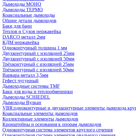
Дымоходы МОНО
Дымоходы ТЕРМО
Коаксиальные дымоходы
Общие детали дымоходов
Баки для бани
Теплов и Сухов нержавейка
DARCO металл 2мм
КДМ нержавейка
Одноконтурный толщина 1 мм
Двухконтурный с изоляцией 25мм
Двухконтурный с изоляцией 50мм
Трёхконтурный с изоляцией 25мм
Трёхконтурный с изоляцией 50мм
Варвара металл 3,5мм
Гефест чугунный
Дымоходные системы TMF
Баки для воды и теплообменники
Дымоходы SCHIEDEL
Дымоходы Вулкан
VBR:одноконтурные и двухконтурные элементы дымохода кру
Коаксиальные элементы дымоходов
Коллективные элементы дымоходов
Кронштейны и основания к опорам дымоходов
Одноконтурная система элементов круглого сечения
Одноконтурная система элементов овального сечения