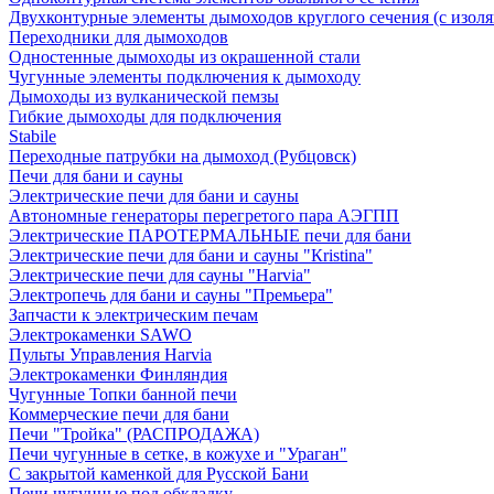
Двухконтурные элементы дымоходов круглого сечения (с изол
Переходники для дымоходов
Одностенные дымоходы из окрашенной стали
Чугунные элементы подключения к дымоходу
Дымоходы из вулканической пемзы
Гибкие дымоходы для подключения
Stabile
Переходные патрубки на дымоход (Рубцовск)
Печи для бани и сауны
Электрические печи для бани и сауны
Автономные генераторы перегретого пара АЭГПП
Электрические ПАРОТЕРМАЛЬНЫЕ печи для бани
Электрические печи для бани и сауны "Кristina"
Электрические печи для сауны "Harvia"
Электропечь для бани и сауны "Премьера"
Запчасти к электрическим печам
Электрокаменки SAWO
Пульты Управления Harvia
Электрокаменки Финляндия
Чугунные Топки банной печи
Коммерческие печи для бани
Печи "Тройка" (РАСПРОДАЖА)
Печи чугунные в сетке, в кожухе и "Ураган"
С закрытой каменкой для Русской Бани
Печи чугунные под обкладку