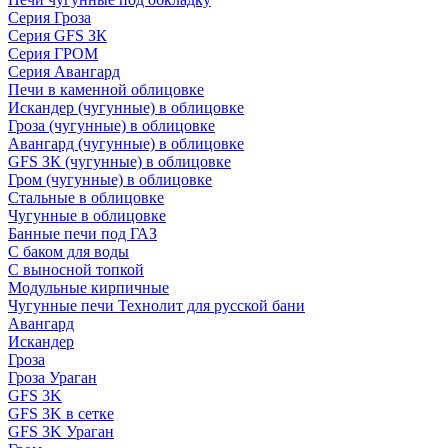
Серия Гроза
Серия GFS ЗК
Серия ГРОМ
Серия Авангард
Печи в каменной облицовке
Искандер (чугунные) в облицовке
Гроза (чугунные) в облицовке
Авангард (чугунные) в облицовке
GFS ЗК (чугунные) в облицовке
Гром (чугунные) в облицовке
Стальные в облицовке
Чугунные в облицовке
Банные печи под ГАЗ
С баком для воды
С выносной топкой
Модульные кирпичные
Чугунные печи Технолит для русской бани
Авангард
Искандер
Гроза
Гроза Ураган
GFS 3K
GFS 3K в сетке
GFS 3K Ураган