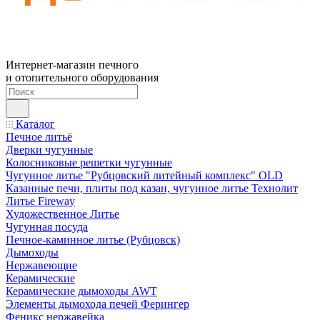
Интернет-магазин печного
и отопительного оборудования
Каталог
Печное литьё
Дверки чугунные
Колосниковые решетки чугунные
Чугунное литье "Рубцовский литейный комплекс" OLD
Казанные печи, плиты под казан, чугунное литье Технолит
Литье Fireway
Художественное Литье
Чугунная посуда
Печное-каминное литье (Рубцовск)
Дымоходы
Нержавеющие
Керамические
Керамические дымоходы AWT
Элементы дымохода печей Ферингер
Феникс нержавейка