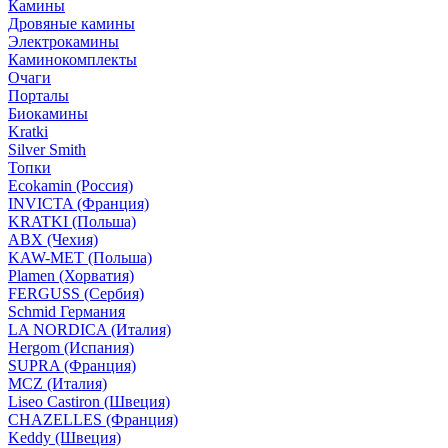
Камины
Дровяные камины
Электрокамины
Каминокомплекты
Очаги
Порталы
Биокамины
Kratki
Silver Smith
Топки
Ecokamin (Россия)
INVICTA (Франция)
KRATKI (Польша)
ABX (Чехия)
KAW-MET (Польша)
Plamen (Хорватия)
FERGUSS (Сербия)
Schmid Германия
LA NORDICA (Италия)
Hergom (Испания)
SUPRA (Франция)
MCZ (Италия)
Liseo Castiron (Швеция)
CHAZELLES (Франция)
Keddy (Швеция)