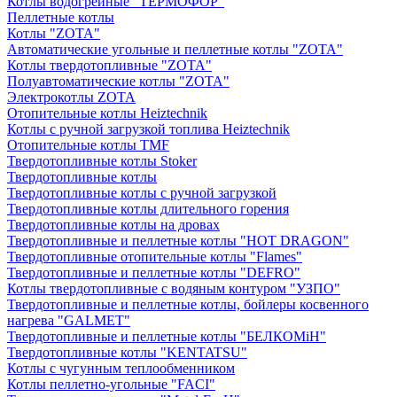
Котлы водогрейные "ТЕРМОФОР"
Пеллетные котлы
Котлы "ZOTA"
Автоматические угольные и пеллетные котлы "ZOTA"
Котлы твердотопливные "ZOTA"
Полуавтоматические котлы "ZOTA"
Электрокотлы ZOTA
Отопительные котлы Heiztechnik
Котлы с ручной загрузкой топлива Heiztechnik
Отопительные котлы TMF
Твердотопливные котлы Stoker
Твердотопливные котлы
Твердотопливные котлы с ручной загрузкой
Твердотопливные котлы длительного горения
Твердотопливные котлы на дровах
Твердотопливные и пеллетные котлы "HOT DRAGON"
Твердотопливные отопительные котлы "Flames"
Твердотопливные и пеллетные котлы "DEFRO"
Котлы твердотопливные с водяным контуром "УЗПО"
Твердотопливные и пеллетные котлы, бойлеры косвенного
нагрева "GALMET"
Твердотопливные и пеллетные котлы "БЕЛКОМiН"
Твердотопливные котлы "KENTATSU"
Котлы с чугунным теплообменником
Котлы пеллетно-угольные "FACI"