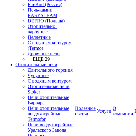
FireBird (Россия)
Печь-камин
EASYSTEAM
DEFRO (Польша)
Отопительно-
варочные
Пеллетные
С водяным контуром
(Termo)
Дровяные печи
+ ЕЩЕ 29
Отопительные печи
Длительного горения
Чугунные
C водяным контуром
Отопительные печи
Stoker
Печи отопительные
Варвара
Печи отопительные
Полезные
О
Услуги
воздухогрейные
статьи
компании
Termofor
Печи воздухогрейные
Уральского Завода
Печного