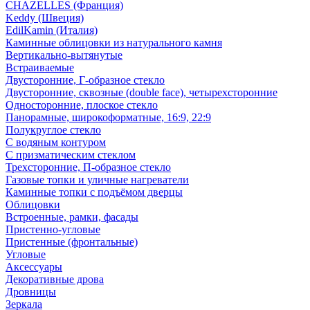
CHAZELLES (Франция)
Keddy (Швеция)
EdilKamin (Италия)
Каминные облицовки из натурального камня
Вертикально-вытянутые
Встраиваемые
Двусторонние, Г-образное стекло
Двусторонние, сквозные (double face), четырехсторонние
Односторонние, плоское стекло
Панорамные, широкоформатные, 16:9, 22:9
Полукруглое стекло
С водяным контуром
С призматическим стеклом
Трехсторонние, П-образное стекло
Газовые топки и уличные нагреватели
Каминные топки с подъёмом дверцы
Облицовки
Встроенные, рамки, фасады
Пристенно-угловые
Пристенные (фронтальные)
Угловые
Аксессуары
Декоративные дрова
Дровницы
Зеркала