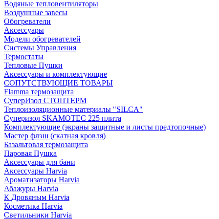
Водяные тепловентиляторы
Воздушные завесы
Обогреватели
Аксессуары
Модели обогревателей
Системы Управления
Термостаты
Тепловые Пушки
Аксессуары и комплектующие
СОПУТСТВУЮЩИЕ ТОВАРЫ
Flamma термозащита
СуперИзол СТОПТЕРМ
Теплоизоляционные материалы "SILCA"
Суперизол SKAMOTEC 225 плита
Комплектующие (экраны защитные и листы предтопочные)
Мастер флэш (скатная кровля)
Базальтовая термозащита
Паровая Пушка
Аксессуары для бани
Аксессуары Harvia
Ароматизаторы Harvia
Абажуры Harvia
К Дровяным Harvia
Косметика Harvia
Светильники Harvia