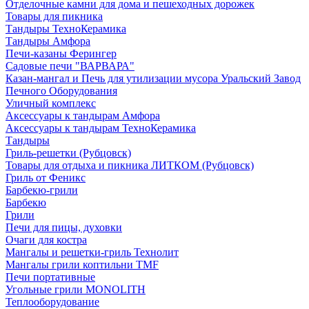
Отделочные камни для дома и пешеходных дорожек
Товары для пикника
Тандыры ТехноКерамика
Тандыры Амфора
Печи-казаны Ферингер
Садовые печи "ВАРВАРА"
Казан-мангал и Печь для утилизации мусора Уральский Завод
Печного Оборудования
Уличный комплекс
Аксессуары к тандырам Амфора
Аксессуары к тандырам ТехноКерамика
Тандыры
Гриль-решетки (Рубцовск)
Товары для отдыха и пикника ЛИТКОМ (Рубцовск)
Гриль от Феникс
Барбекю-грили
Барбекю
Грили
Печи для пицы, духовки
Очаги для костра
Мангалы и решетки-гриль Технолит
Мангалы грили коптильни TMF
Печи портативные
Угольные грили MONOLITH
Теплооборудование