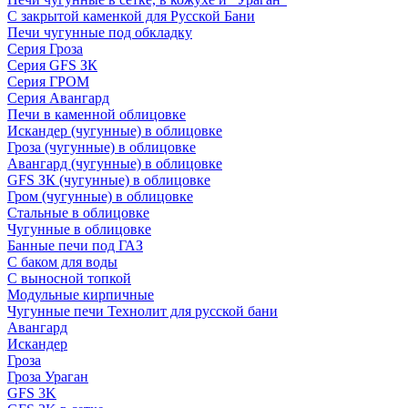
С закрытой каменкой для Русской Бани
Печи чугунные под обкладку
Серия Гроза
Серия GFS ЗК
Серия ГРОМ
Серия Авангард
Печи в каменной облицовке
Искандер (чугунные) в облицовке
Гроза (чугунные) в облицовке
Авангард (чугунные) в облицовке
GFS ЗК (чугунные) в облицовке
Гром (чугунные) в облицовке
Стальные в облицовке
Чугунные в облицовке
Банные печи под ГАЗ
С баком для воды
С выносной топкой
Модульные кирпичные
Чугунные печи Технолит для русской бани
Авангард
Искандер
Гроза
Гроза Ураган
GFS 3K