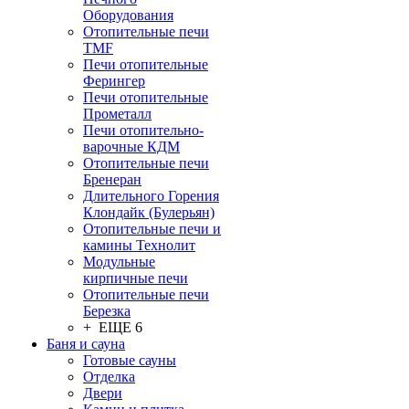
Оборудования
Отопительные печи
TMF
Печи отопительные
Ферингер
Печи отопительные
Прометалл
Печи отопительно-
варочные КДМ
Отопительные печи
Бренеран
Длительного Горения
Клондайк (Булерьян)
Отопительные печи и
камины Технолит
Модульные
кирпичные печи
Отопительные печи
Березка
+ ЕЩЕ 6
Баня и сауна
Готовые сауны
Отделка
Двери