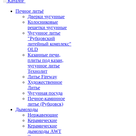
Каталог
Печное литьё
Дверки чугунные
Колосниковые
решетки чугунные
Чугунное литье
"Рубцовский
литейный комплекс"
OLD
Казанные печи,
плиты под казан,
чугунное литье
Технолит
Литье Fireway
Художественное
Литье
Чугунная посуда
Печное-каминное
литье (Рубцовск)
Дымоходы
Нержавеющие
Керамические
Керамические
дымоходы AWT