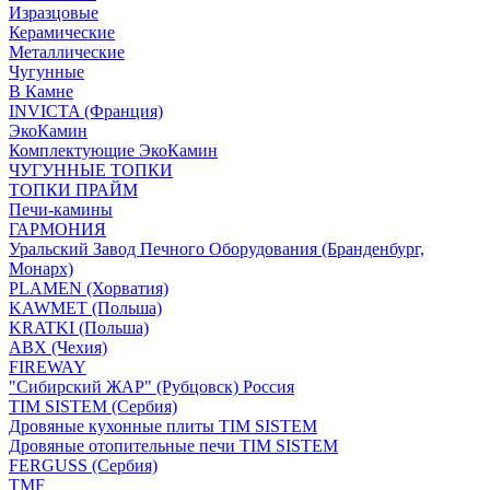
Изразцовые
Керамические
Металлические
Чугунные
В Камне
INVICTA (Франция)
ЭкоКамин
Комплектующие ЭкоКамин
ЧУГУННЫЕ ТОПКИ
ТОПКИ ПРАЙМ
Печи-камины
ГАРМОНИЯ
Уральский Завод Печного Оборудования (Бранденбург,
Монарх)
PLAMEN (Хорватия)
KAWMET (Польша)
KRATKI (Польша)
ABX (Чехия)
FIREWAY
"Сибирский ЖАР" (Рубцовск) Россия
TIM SISTEM (Сербия)
Дровяные кухонные плиты TIM SISTEM
Дровяные отопительные печи TIM SISTEM
FERGUSS (Сербия)
TMF