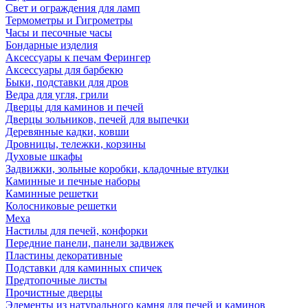
Свет и ограждения для ламп
Термометры и Гигрометры
Часы и песочные часы
Бондарные изделия
Аксессуары к печам Ферингер
Аксессуары для барбекю
Быки, подставки для дров
Ведра для угля, грили
Дверцы для каминов и печей
Дверцы зольников, печей для выпечки
Деревянные кадки, ковши
Дровницы, тележки, корзины
Духовые шкафы
Задвижки, зольные коробки, кладочные втулки
Каминные и печные наборы
Каминные решетки
Колосниковые решетки
Меха
Настилы для печей, конфорки
Передние панели, панели задвижек
Пластины декоративные
Подставки для каминных спичек
Предтопочные листы
Прочистные дверцы
Элементы из натурального камня для печей и каминов