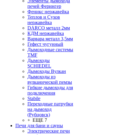
Элементы дымохода
печей Ферингер
Феникс нержавейка
Теплов и Сухов
нержавейка
DARCO металл 2мм
КДМ нержавейка
Варвара металл 3,5мм
Гефест чугунный
Дымоходные системы
TMF
Дымоходы
SCHIEDEL
Дымоходы Вулкан
Дымоходы из
вулканической пемзы
Гибкие дымоходы для
подключения
Stabile
Переходные патрубки
на дымоход
(Рубцовск)
+ ЕЩЕ 7
Печи для бани и сауны
Электрические печи