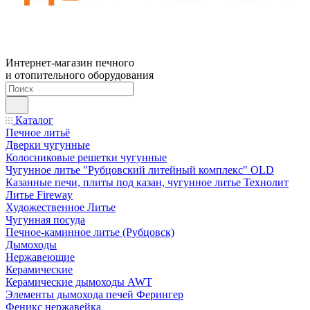
Интернет-магазин печного
и отопительного оборудования
Каталог
Печное литьё
Дверки чугунные
Колосниковые решетки чугунные
Чугунное литье "Рубцовский литейный комплекс" OLD
Казанные печи, плиты под казан, чугунное литье Технолит
Литье Fireway
Художественное Литье
Чугунная посуда
Печное-каминное литье (Рубцовск)
Дымоходы
Нержавеющие
Керамические
Керамические дымоходы AWT
Элементы дымохода печей Ферингер
Феникс нержавейка