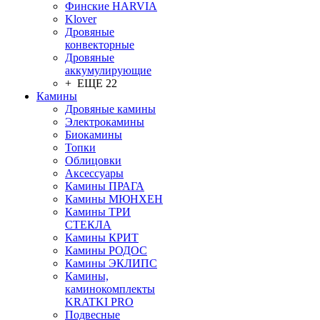
Финские HARVIA
Klover
Дровяные
конвекторные
Дровяные
аккумулирующие
+ ЕЩЕ 22
Камины
Дровяные камины
Электрокамины
Биокамины
Топки
Облицовки
Аксессуары
Камины ПРАГА
Камины МЮНХЕН
Камины ТРИ
СТЕКЛА
Камины КРИТ
Камины РОДОС
Камины ЭКЛИПС
Камины,
каминокомплекты
KRATKI PRO
Подвесные