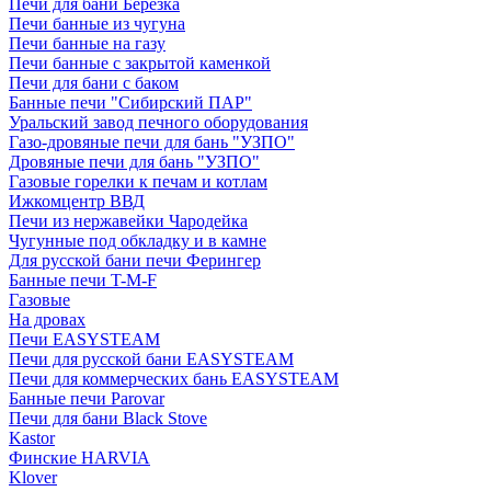
Печи для бани Березка
Печи банные из чугуна
Печи банные на газу
Печи банные с закрытой каменкой
Печи для бани с баком
Банные печи "Сибирский ПАР"
Уральский завод печного оборудования
Газо-дровяные печи для бань "УЗПО"
Дровяные печи для бань "УЗПО"
Газовые горелки к печам и котлам
Ижкомцентр ВВД
Печи из нержавейки Чародейка
Чугунные под обкладку и в камне
Для русской бани печи Ферингер
Банные печи T-M-F
Газовые
На дровах
Печи EASYSTEAM
Печи для русской бани EASYSTEAM
Печи для коммерческих бань EASYSTEAM
Банные печи Parovar
Печи для бани Black Stove
Kastor
Финские HARVIA
Klover