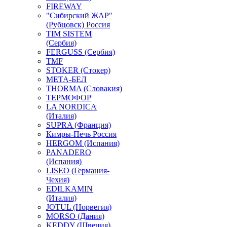
FIREWAY
"Сибирский ЖАР"
(Рубцовск) Россия
TIM SISTEM
(Сербия)
FERGUSS (Сербия)
TMF
STOKER (Стокер)
МЕТА-БЕЛ
THORMA (Словакия)
ТЕРМОФОР
LA NORDICA
(Италия)
SUPRA (Франция)
Кимры-Печь Россия
HERGOM (Испания)
PANADERO
(Испания)
LISEO (Германия-
Чехия)
EDILKAMIN
(Италия)
JOTUL (Норвегия)
MORSO (Дания)
KEDDY (Швеция)