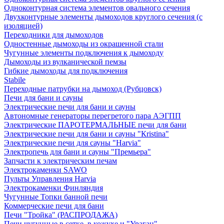
Одноконтурная система элементов овального сечения
Двухконтурные элементы дымоходов круглого сечения (с
изоляцией)
Переходники для дымоходов
Одностенные дымоходы из окрашенной стали
Чугунные элементы подключения к дымоходу
Дымоходы из вулканической пемзы
Гибкие дымоходы для подключения
Stabile
Переходные патрубки на дымоход (Рубцовск)
Печи для бани и сауны
Электрические печи для бани и сауны
Автономные генераторы перегретого пара АЭГПП
Электрические ПАРОТЕРМАЛЬНЫЕ печи для бани
Электрические печи для бани и сауны "Кristina"
Электрические печи для сауны "Harvia"
Электропечь для бани и сауны "Премьера"
Запчасти к электрическим печам
Электрокаменки SAWO
Пульты Управления Harvia
Электрокаменки Финляндия
Чугунные Топки банной печи
Коммерческие печи для бани
Печи "Тройка" (РАСПРОДАЖА)
Печи чугунные в сетке, в кожухе и "Ураган"