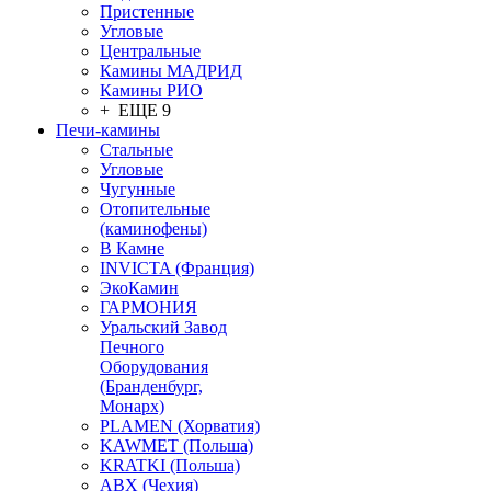
Пристенные
Угловые
Центральные
Камины МАДРИД
Камины РИО
+ ЕЩЕ 9
Печи-камины
Стальные
Угловые
Чугунные
Отопительные
(каминофены)
В Камне
INVICTA (Франция)
ЭкоКамин
ГАРМОНИЯ
Уральский Завод
Печного
Оборудования
(Бранденбург,
Монарх)
PLAMEN (Хорватия)
KAWMET (Польша)
KRATKI (Польша)
ABX (Чехия)