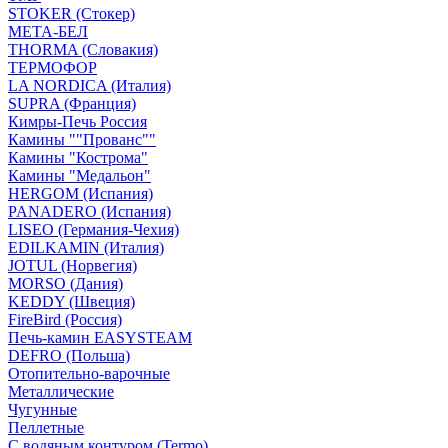
STOKER (Стокер)
МЕТА-БЕЛ
THORMA (Словакия)
ТЕРМОФОР
LA NORDICA (Италия)
SUPRA (Франция)
Кимры-Печь Россия
Камины ""Прованс""
Камины "Кострома"
Камины "Медальон"
HERGOM (Испания)
PANADERO (Испания)
LISEO (Германия-Чехия)
EDILKAMIN (Италия)
JOTUL (Норвегия)
MORSO (Дания)
KEDDY (Швеция)
FireBird (Россия)
Печь-камин EASYSTEAM
DEFRO (Польша)
Отопительно-варочные
Металлические
Чугунные
Пеллетные
С водяным контуром (Termo)