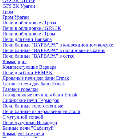
GFS 3K в сетке
GFS 3K Ураган
Гром
Гром Ураган
Печи в облицовке / Гроза
Печи в облицовке / GFS 3K
Печи в облицовке / Гром
Печи для бани Варвара
Печи банные "ВАРВАРА" в конвекционном кожухе
Печи банные "ВАРВАРА" в облицовке из камня
Печи банные "ВАРВАРА" в сетке
Коммерция
Комплектующие Варвара
Печи для бани ERMAK
Дровяные печи для бани Ermak
Газовые печи для бани Ermak
Газовые горелки
Газодровяные печи для бани Ermak
Сибирские печи Термофор
Печи банные толстостенные
Печи банные из нержавеющей стали
С чугунной топкой
Печи чугунные Искандер
Банные печи "Сабантуй"
Коммерческие печи