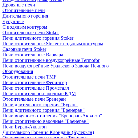
Дровяные печи
Отопительные печи
Длительного горения
Чугунные
C водяным контуром
Отопительные печи Stoker
Печи длительного горения Stoker
Печи отопительные Stoker с водяным контуром
Садовые печи Stoker
Печи отопительные Варвара
Печи отопительные воздухогрейные Termofor
Печи воздухогрейные Уральского Завода Печного
Оборудования
Отопительные печи TMF
Печи отопительные Ферингер
Печи отопительные Прометалл
Печи отопительно-варочные КДМ
Отопительные печи Бренеран
Печи длительного горения "Буран"
Печи длительного горения "Бренеран"
Печи водяного отопления "Бренеран-Акватэн"
Печи отопительно-варочные "Бренеран"
Печи Буран-Акватэн
Длительного Горения Клондайк (Булерьян)
Отопительные печи и камины Технолит