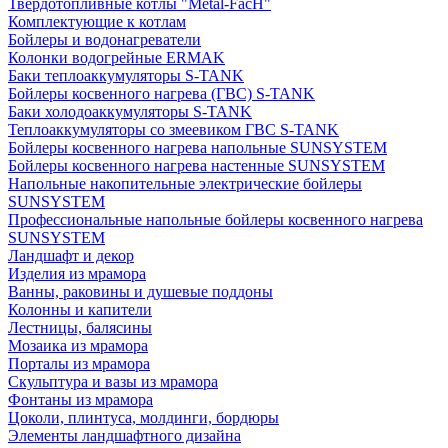
Твердотопливные котлы "Metal-FacH"
Комплектующие к котлам
Бойлеры и водонагреватели
Колонки водогрейные ERMAK
Баки теплоаккумуляторы S-TANK
Бойлеры косвенного нагрева (ГВС) S-TANK
Баки холодоаккумуляторы S-TANK
Теплоаккумуляторы со змеевиком ГВС S-TANK
Бойлеры косвенного нагрева напольные SUNSYSTEM
Бойлеры косвенного нагрева настенные SUNSYSTEM
Напольные накопительные электрические бойлеры
SUNSYSTEM
Профессиональные напольные бойлеры косвенного нагрева
SUNSYSTEM
Ландшафт и декор
Изделия из мрамора
Ванны, раковины и душевые поддоны
Колонны и капители
Лестницы, балясины
Мозаика из мрамора
Порталы из мрамора
Скульптура и вазы из мрамора
Фонтаны из мрамора
Цоколи, плинтуса, молдинги, бордюры
Элементы ландшафтного дизайна