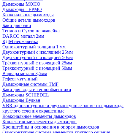
Дымоходы МОНО
Дымоходы ТЕРМО
Коаксиальные дымоходы
Общие детали дымоходов
Баки для бани
Теплов и Сухов нержавейка
DARCO металл 2мм
КДМ нержавейка
Одноконтурный толщина 1 мм
Двухконтурный с изоляцией 25мм
Двухконтурный с изоляцией 50мм
Трёхконтурный с изоляцией 25мм
Трёхконтурный с изоляцией 50мм
Варвара металл 3,5мм
Гефест чугунный
Дымоходные системы TMF
Баки для воды и теплообменники
Дымоходы SCHIEDEL
Дымоходы Вулкан
VBR:одноконтурные и двухконтурные элементы дымохода
круглого сечения окрашенные
Коаксиальные элементы дымоходов
Коллективные элементы дымоходов
Кронштейны и основания к опорам дымоходов
Одноконтурная система элементов круглого сечения