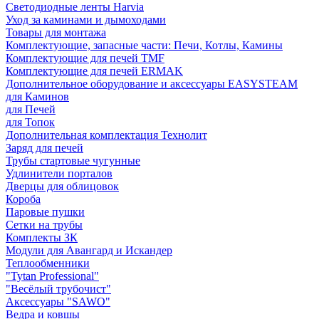
Светодиодные ленты Harvia
Уход за каминами и дымоходами
Товары для монтажа
Комплектующие, запасные части: Печи, Котлы, Камины
Комплектующие для печей TMF
Комплектующие для печей ERMAK
Дополнительное оборудование и аксессуары EASYSTEAM
для Каминов
для Печей
для Топок
Дополнительная комплектация Технолит
Заряд для печей
Трубы стартовые чугунные
Удлинители порталов
Дверцы для облицовок
Короба
Паровые пушки
Сетки на трубы
Комплекты ЗК
Модули для Авангард и Искандер
Теплообменники
"Tytan Professional"
"Весёлый трубочист"
Аксессуары "SAWO"
Ведра и ковшы