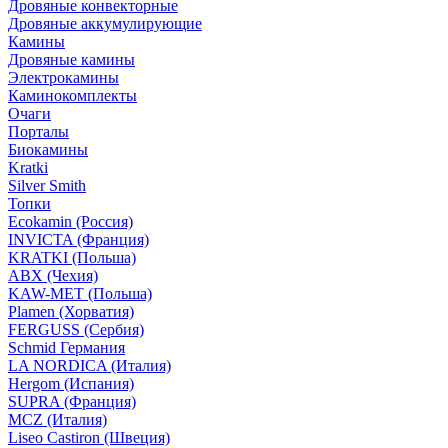
Дровяные конвекторные
Дровяные аккумулирующие
Камины
Дровяные камины
Электрокамины
Каминокомплекты
Очаги
Порталы
Биокамины
Kratki
Silver Smith
Топки
Ecokamin (Россия)
INVICTA (Франция)
KRATKI (Польша)
ABX (Чехия)
KAW-MET (Польша)
Plamen (Хорватия)
FERGUSS (Сербия)
Schmid Германия
LA NORDICA (Италия)
Hergom (Испания)
SUPRA (Франция)
MCZ (Италия)
Liseo Castiron (Швеция)