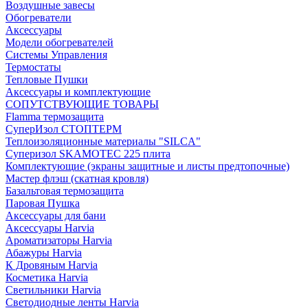
Воздушные завесы
Обогреватели
Аксессуары
Модели обогревателей
Системы Управления
Термостаты
Тепловые Пушки
Аксессуары и комплектующие
СОПУТСТВУЮЩИЕ ТОВАРЫ
Flamma термозащита
СуперИзол СТОПТЕРМ
Теплоизоляционные материалы "SILCA"
Суперизол SKAMOTEC 225 плита
Комплектующие (экраны защитные и листы предтопочные)
Мастер флэш (скатная кровля)
Базальтовая термозащита
Паровая Пушка
Аксессуары для бани
Аксессуары Harvia
Ароматизаторы Harvia
Абажуры Harvia
К Дровяным Harvia
Косметика Harvia
Светильники Harvia
Светодиодные ленты Harvia