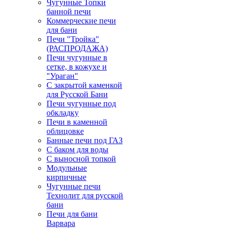
Чугунные Топки
банной печи
Коммерческие печи
для бани
Печи "Тройка"
(РАСПРОДАЖА)
Печи чугунные в
сетке, в кожухе и
"Ураган"
С закрытой каменкой
для Русской Бани
Печи чугунные под
обкладку
Печи в каменной
облицовке
Банные печи под ГАЗ
С баком для воды
С выносной топкой
Модульные
кирпичные
Чугунные печи
Технолит для русской
бани
Печи для бани
Варвара