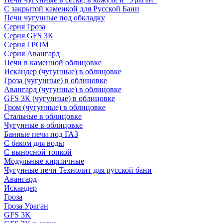
С закрытой каменкой для Русской Бани
Печи чугунные под обкладку
Серия Гроза
Серия GFS ЗК
Серия ГРОМ
Серия Авангард
Печи в каменной облицовке
Искандер (чугунные) в облицовке
Гроза (чугунные) в облицовке
Авангард (чугунные) в облицовке
GFS ЗК (чугунные) в облицовке
Гром (чугунные) в облицовке
Стальные в облицовке
Чугунные в облицовке
Банные печи под ГАЗ
С баком для воды
С выносной топкой
Модульные кирпичные
Чугунные печи Технолит для русской бани
Авангард
Искандер
Гроза
Гроза Ураган
GFS 3K