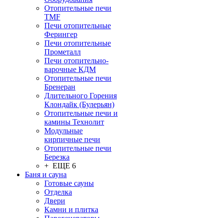
Отопительные печи
TMF
Печи отопительные
Ферингер
Печи отопительные
Прометалл
Печи отопительно-
варочные КДМ
Отопительные печи
Бренеран
Длительного Горения
Клондайк (Булерьян)
Отопительные печи и
камины Технолит
Модульные
кирпичные печи
Отопительные печи
Березка
+ ЕЩЕ 6
Баня и сауна
Готовые сауны
Отделка
Двери
Камни и плитка