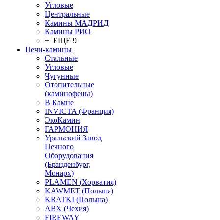
Угловые
Центральные
Камины МАДРИД
Камины РИО
+ ЕЩЕ 9
Печи-камины
Стальные
Угловые
Чугунные
Отопительные
(каминофены)
В Камне
INVICTA (Франция)
ЭкоКамин
ГАРМОНИЯ
Уральский Завод
Печного
Оборудования
(Бранденбург,
Монарх)
PLAMEN (Хорватия)
KAWMET (Польша)
KRATKI (Польша)
ABX (Чехия)
FIREWAY