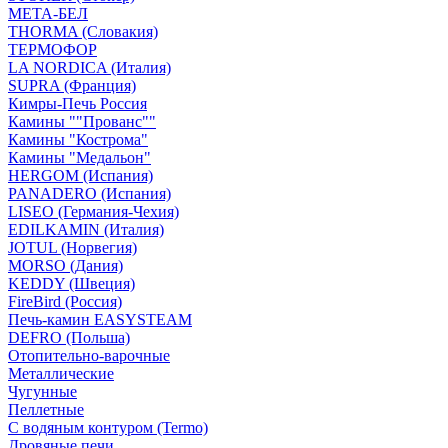
МЕТА-БЕЛ
THORMA (Словакия)
ТЕРМОФОР
LA NORDICA (Италия)
SUPRA (Франция)
Кимры-Печь Россия
Камины ""Прованс""
Камины "Кострома"
Камины "Медальон"
HERGOM (Испания)
PANADERO (Испания)
LISEO (Германия-Чехия)
EDILKAMIN (Италия)
JOTUL (Норвегия)
MORSO (Дания)
KEDDY (Швеция)
FireBird (Россия)
Печь-камин EASYSTEAM
DEFRO (Польша)
Отопительно-варочные
Металлические
Чугунные
Пеллетные
С водяным контуром (Termo)
Дровяные печи