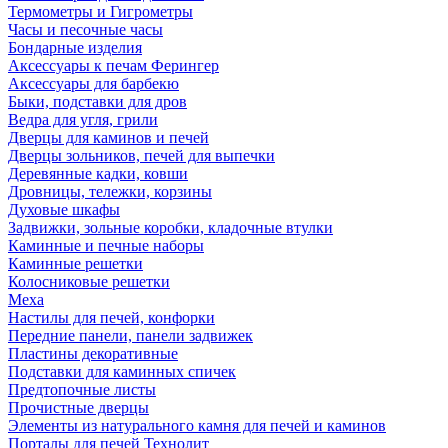
Термометры и Гигрометры
Часы и песочные часы
Бондарные изделия
Аксессуары к печам Ферингер
Аксессуары для барбекю
Быки, подставки для дров
Ведра для угля, грили
Дверцы для каминов и печей
Дверцы зольников, печей для выпечки
Деревянные кадки, ковши
Дровницы, тележки, корзины
Духовые шкафы
Задвижки, зольные коробки, кладочные втулки
Каминные и печные наборы
Каминные решетки
Колосниковые решетки
Меха
Настилы для печей, конфорки
Передние панели, панели задвижек
Пластины декоративные
Подставки для каминных спичек
Предтопочные листы
Прочистные дверцы
Элементы из натурального камня для печей и каминов
Порталы для печей Технолит