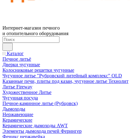
Интернет-магазин печного
и отопительного оборудования
Каталог
Печное литьё
Дверки чугунные
Колосниковые решетки чугунные
Чугунное литье "Рубцовский литейный комплекс" OLD
Казанные печи, плиты под казан, чугунное литье Технолит
Литье Fireway
Художественное Литье
Чугунная посуда
Печное-каминное литье (Рубцовск)
Дымоходы
Нержавеющие
Керамические
Керамические дымоходы AWT
Элементы дымохода печей Ферингер
Феникс нержавейка