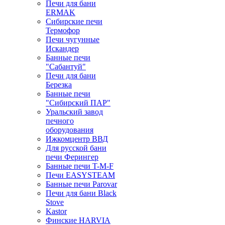
Печи для бани
ERMAK
Сибирские печи
Термофор
Печи чугунные
Искандер
Банные печи
"Сабантуй"
Печи для бани
Березка
Банные печи
"Сибирский ПАР"
Уральский завод
печного
оборудования
Ижкомцентр ВВД
Для русской бани
печи Ферингер
Банные печи T-M-F
Печи EASYSTEAM
Банные печи Parovar
Печи для бани Black
Stove
Kastor
Финские HARVIA