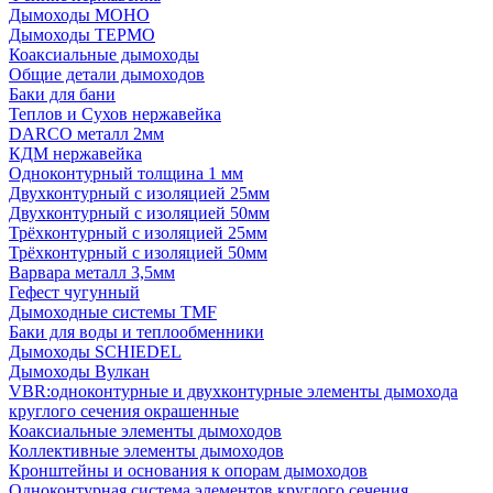
Дымоходы МОНО
Дымоходы ТЕРМО
Коаксиальные дымоходы
Общие детали дымоходов
Баки для бани
Теплов и Сухов нержавейка
DARCO металл 2мм
КДМ нержавейка
Одноконтурный толщина 1 мм
Двухконтурный с изоляцией 25мм
Двухконтурный с изоляцией 50мм
Трёхконтурный с изоляцией 25мм
Трёхконтурный с изоляцией 50мм
Варвара металл 3,5мм
Гефест чугунный
Дымоходные системы TMF
Баки для воды и теплообменники
Дымоходы SCHIEDEL
Дымоходы Вулкан
VBR:одноконтурные и двухконтурные элементы дымохода
круглого сечения окрашенные
Коаксиальные элементы дымоходов
Коллективные элементы дымоходов
Кронштейны и основания к опорам дымоходов
Одноконтурная система элементов круглого сечения