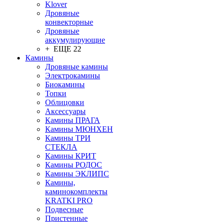
Klover
Дровяные
конвекторные
Дровяные
аккумулирующие
+ ЕЩЕ 22
Камины
Дровяные камины
Электрокамины
Биокамины
Топки
Облицовки
Аксессуары
Камины ПРАГА
Камины МЮНХЕН
Камины ТРИ
СТЕКЛА
Камины КРИТ
Камины РОДОС
Камины ЭКЛИПС
Камины,
каминокомплекты
KRATKI PRO
Подвесные
Пристенные