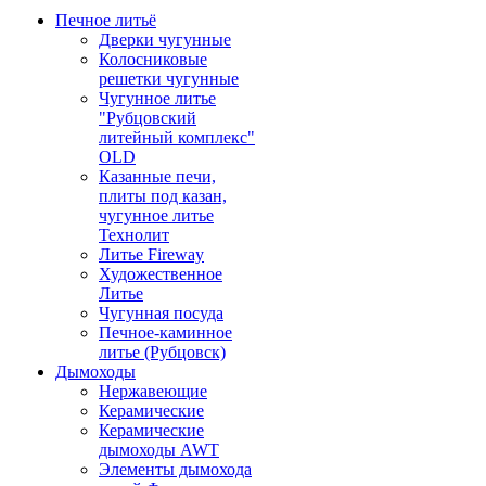
Печное литьё
Дверки чугунные
Колосниковые
решетки чугунные
Чугунное литье
"Рубцовский
литейный комплекс"
OLD
Казанные печи,
плиты под казан,
чугунное литье
Технолит
Литье Fireway
Художественное
Литье
Чугунная посуда
Печное-каминное
литье (Рубцовск)
Дымоходы
Нержавеющие
Керамические
Керамические
дымоходы AWT
Элементы дымохода