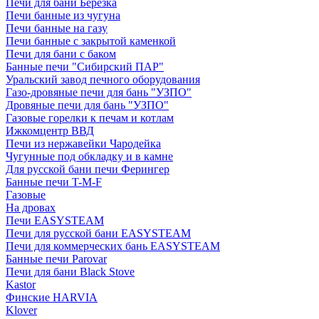
Печи для бани Березка
Печи банные из чугуна
Печи банные на газу
Печи банные с закрытой каменкой
Печи для бани с баком
Банные печи "Сибирский ПАР"
Уральский завод печного оборудования
Газо-дровяные печи для бань "УЗПО"
Дровяные печи для бань "УЗПО"
Газовые горелки к печам и котлам
Ижкомцентр ВВД
Печи из нержавейки Чародейка
Чугунные под обкладку и в камне
Для русской бани печи Ферингер
Банные печи T-M-F
Газовые
На дровах
Печи EASYSTEAM
Печи для русской бани EASYSTEAM
Печи для коммерческих бань EASYSTEAM
Банные печи Parovar
Печи для бани Black Stove
Kastor
Финские HARVIA
Klover