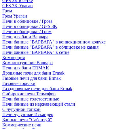
GFS 3K в сетке
GFS 3K Ураган
Гром
Гром Ураган
Печи в облицовке / Гроза
Печи в облицовке / GFS 3K
Печи в облицовке / Гром
Печи для бани Варвара
Печи банные "ВАРВАРА" в конвекционном кожухе
Печи банные "ВАРВАРА" в облицовке из камня
Печи банные "ВАРВАРА" в сетке
Коммерция
Комплектующие Варвара
Печи для бани ERMAK
Дровяные печи для бани Ermak
Газовые печи для бани Ermak
Газовые горелки
Газодровяные печи для бани Ermak
Сибирские печи Термофор
Печи банные толстостенные
Печи банные из нержавеющей стали
С чугунной топкой
Печи чугунные Искандер
Банные печи "Сабантуй"
Коммерческие печи