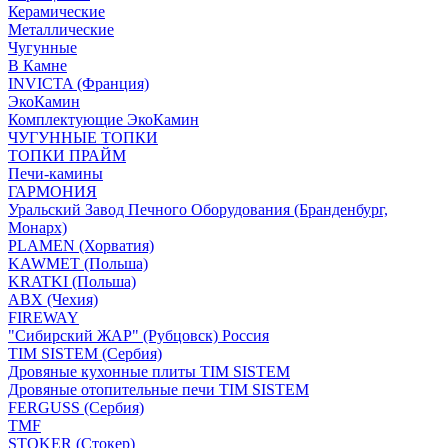
Керамические
Металлические
Чугунные
В Камне
INVICTA (Франция)
ЭкоКамин
Комплектующие ЭкоКамин
ЧУГУННЫЕ ТОПКИ
ТОПКИ ПРАЙМ
Печи-камины
ГАРМОНИЯ
Уральский Завод Печного Оборудования (Бранденбург,
Монарх)
PLAMEN (Хорватия)
KAWMET (Польша)
KRATKI (Польша)
ABX (Чехия)
FIREWAY
"Сибирский ЖАР" (Рубцовск) Россия
TIM SISTEM (Сербия)
Дровяные кухонные плиты TIM SISTEM
Дровяные отопительные печи TIM SISTEM
FERGUSS (Сербия)
TMF
STOKER (Стокер)