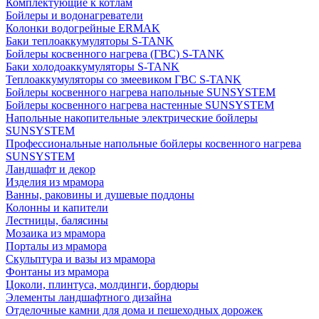
Комплектующие к котлам
Бойлеры и водонагреватели
Колонки водогрейные ERMAK
Баки теплоаккумуляторы S-TANK
Бойлеры косвенного нагрева (ГВС) S-TANK
Баки холодоаккумуляторы S-TANK
Теплоаккумуляторы со змеевиком ГВС S-TANK
Бойлеры косвенного нагрева напольные SUNSYSTEM
Бойлеры косвенного нагрева настенные SUNSYSTEM
Напольные накопительные электрические бойлеры
SUNSYSTEM
Профессиональные напольные бойлеры косвенного нагрева
SUNSYSTEM
Ландшафт и декор
Изделия из мрамора
Ванны, раковины и душевые поддоны
Колонны и капители
Лестницы, балясины
Мозаика из мрамора
Порталы из мрамора
Скульптура и вазы из мрамора
Фонтаны из мрамора
Цоколи, плинтуса, молдинги, бордюры
Элементы ландшафтного дизайна
Отделочные камни для дома и пешеходных дорожек