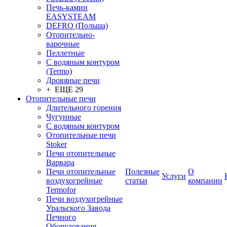
Печь-камин
EASYSTEAM
DEFRO (Польша)
Отопительно-
варочные
Пеллетные
С водяным контуром
(Termo)
Дровяные печи
+ ЕЩЕ 29
Отопительные печи
Длительного горения
Чугунные
C водяным контуром
Отопительные печи
Stoker
Печи отопительные
Варвара
Печи отопительные
Полезные
О
Услуги
воздухогрейные
статьи
компании
Termofor
Печи воздухогрейные
Уральского Завода
Печного
Оборудования