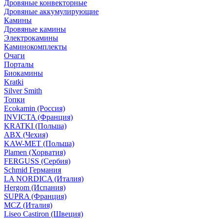
Дровяные конвекторные
Дровяные аккумулирующие
Камины
Дровяные камины
Электрокамины
Каминокомплекты
Очаги
Порталы
Биокамины
Kratki
Silver Smith
Топки
Ecokamin (Россия)
INVICTA (Франция)
KRATKI (Польша)
ABX (Чехия)
KAW-MET (Польша)
Plamen (Хорватия)
FERGUSS (Сербия)
Schmid Германия
LA NORDICA (Италия)
Hergom (Испания)
SUPRA (Франция)
MCZ (Италия)
Liseo Castiron (Швеция)