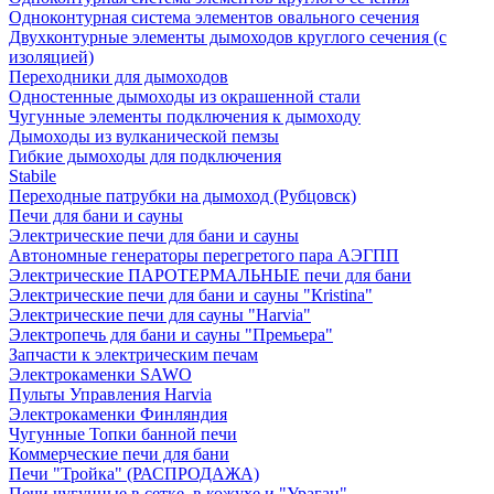
Одноконтурная система элементов овального сечения
Двухконтурные элементы дымоходов круглого сечения (с
изоляцией)
Переходники для дымоходов
Одностенные дымоходы из окрашенной стали
Чугунные элементы подключения к дымоходу
Дымоходы из вулканической пемзы
Гибкие дымоходы для подключения
Stabile
Переходные патрубки на дымоход (Рубцовск)
Печи для бани и сауны
Электрические печи для бани и сауны
Автономные генераторы перегретого пара АЭГПП
Электрические ПАРОТЕРМАЛЬНЫЕ печи для бани
Электрические печи для бани и сауны "Кristina"
Электрические печи для сауны "Harvia"
Электропечь для бани и сауны "Премьера"
Запчасти к электрическим печам
Электрокаменки SAWO
Пульты Управления Harvia
Электрокаменки Финляндия
Чугунные Топки банной печи
Коммерческие печи для бани
Печи "Тройка" (РАСПРОДАЖА)
Печи чугунные в сетке, в кожухе и "Ураган"