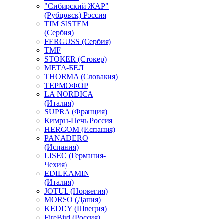
"Сибирский ЖАР"
(Рубцовск) Россия
TIM SISTEM
(Сербия)
FERGUSS (Сербия)
TMF
STOKER (Стокер)
МЕТА-БЕЛ
THORMA (Словакия)
ТЕРМОФОР
LA NORDICA
(Италия)
SUPRA (Франция)
Кимры-Печь Россия
HERGOM (Испания)
PANADERO
(Испания)
LISEO (Германия-
Чехия)
EDILKAMIN
(Италия)
JOTUL (Норвегия)
MORSO (Дания)
KEDDY (Швеция)
FireBird (Россия)