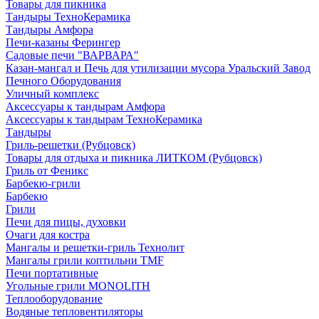
Товары для пикника
Тандыры ТехноКерамика
Тандыры Амфора
Печи-казаны Ферингер
Садовые печи "ВАРВАРА"
Казан-мангал и Печь для утилизации мусора Уральский Завод
Печного Оборудования
Уличный комплекс
Аксессуары к тандырам Амфора
Аксессуары к тандырам ТехноКерамика
Тандыры
Гриль-решетки (Рубцовск)
Товары для отдыха и пикника ЛИТКОМ (Рубцовск)
Гриль от Феникс
Барбекю-грили
Барбекю
Грили
Печи для пицы, духовки
Очаги для костра
Мангалы и решетки-гриль Технолит
Мангалы грили коптильни TMF
Печи портативные
Угольные грили MONOLITH
Теплооборудование
Водяные тепловентиляторы