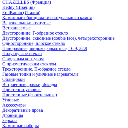
CHAZELLES (Франция)
Keddy (Швеция)
EdilKamin (Италия)
Каминные облицовки из натурального камня
Вертикально-вытянутые
Встраиваемые
Двусторонние, Г-образное стекло
Двусторонние, сквозные (double face), четырехсторонние
Односторонние, плоское стекло
Панорамные, широкоформатные, 16:9, 22:9
Полукруглое стекло
С водяным контуром
С призматическим стеклом
Трехсторонние, П-образное стекло
Газовые топки и уличные нагреватели
Облицовки
Встроенные, рамки, фасады
Пристенно-угловые
Пристенные (фронтальные)
Угловые
Аксессуары
Декоративные дрова
Дровницы
Зеркала
Каминные наборы