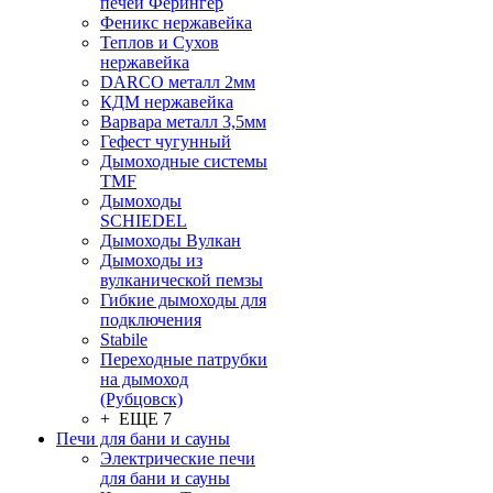
печей Ферингер
Феникс нержавейка
Теплов и Сухов
нержавейка
DARCO металл 2мм
КДМ нержавейка
Варвара металл 3,5мм
Гефест чугунный
Дымоходные системы
TMF
Дымоходы
SCHIEDEL
Дымоходы Вулкан
Дымоходы из
вулканической пемзы
Гибкие дымоходы для
подключения
Stabile
Переходные патрубки
на дымоход
(Рубцовск)
+ ЕЩЕ 7
Печи для бани и сауны
Электрические печи
для бани и сауны