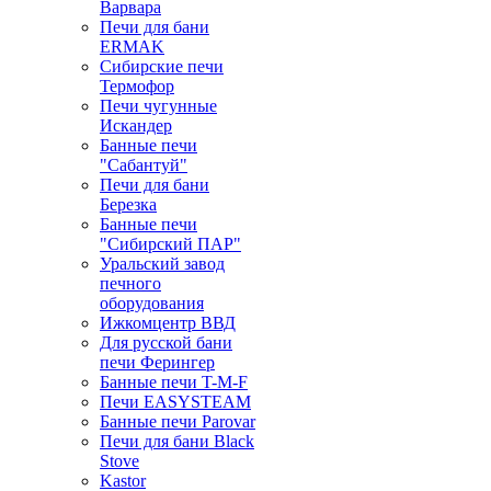
Варвара
Печи для бани
ERMAK
Сибирские печи
Термофор
Печи чугунные
Искандер
Банные печи
"Сабантуй"
Печи для бани
Березка
Банные печи
"Сибирский ПАР"
Уральский завод
печного
оборудования
Ижкомцентр ВВД
Для русской бани
печи Ферингер
Банные печи T-M-F
Печи EASYSTEAM
Банные печи Parovar
Печи для бани Black
Stove
Kastor