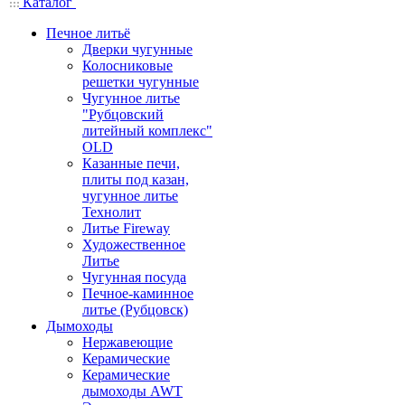
Каталог
Печное литьё
Дверки чугунные
Колосниковые
решетки чугунные
Чугунное литье
"Рубцовский
литейный комплекс"
OLD
Казанные печи,
плиты под казан,
чугунное литье
Технолит
Литье Fireway
Художественное
Литье
Чугунная посуда
Печное-каминное
литье (Рубцовск)
Дымоходы
Нержавеющие
Керамические
Керамические
дымоходы AWT