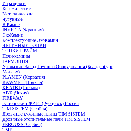
Изразцовые
Керамические
Металлические
Чугунные
В Камне
INVICTA (Франция)
ЭкоКамин
Комплектующие ЭкоКамин
ЧУГУННЫЕ ТОПКИ
ТОПКИ ПРАЙМ
Печи-камины
ГАРМОНИЯ
Уральский Завод Печного Оборудования (Бранденбург,
Монарх)
PLAMEN (Хорватия)
KAWMET (Польша)
KRATKI (Польша)
ABX (Чехия)
FIREWAY
"Сибирский ЖАР" (Рубцовск) Россия
TIM SISTEM (Сербия)
Дровяные кухонные плиты TIM SISTEM
Дровяные отопительные печи TIM SISTEM
FERGUSS (Сербия)
TMF