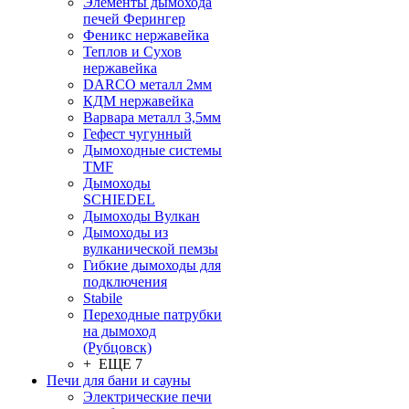
Элементы дымохода
печей Ферингер
Феникс нержавейка
Теплов и Сухов
нержавейка
DARCO металл 2мм
КДМ нержавейка
Варвара металл 3,5мм
Гефест чугунный
Дымоходные системы
TMF
Дымоходы
SCHIEDEL
Дымоходы Вулкан
Дымоходы из
вулканической пемзы
Гибкие дымоходы для
подключения
Stabile
Переходные патрубки
на дымоход
(Рубцовск)
+ ЕЩЕ 7
Печи для бани и сауны
Электрические печи