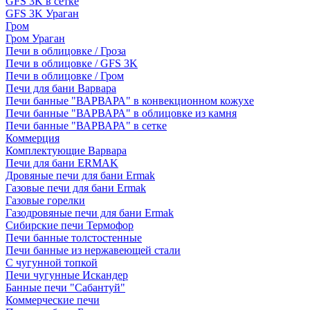
GFS 3K в сетке
GFS 3K Ураган
Гром
Гром Ураган
Печи в облицовке / Гроза
Печи в облицовке / GFS 3K
Печи в облицовке / Гром
Печи для бани Варвара
Печи банные "ВАРВАРА" в конвекционном кожухе
Печи банные "ВАРВАРА" в облицовке из камня
Печи банные "ВАРВАРА" в сетке
Коммерция
Комплектующие Варвара
Печи для бани ERMAK
Дровяные печи для бани Ermak
Газовые печи для бани Ermak
Газовые горелки
Газодровяные печи для бани Ermak
Сибирские печи Термофор
Печи банные толстостенные
Печи банные из нержавеющей стали
С чугунной топкой
Печи чугунные Искандер
Банные печи "Сабантуй"
Коммерческие печи