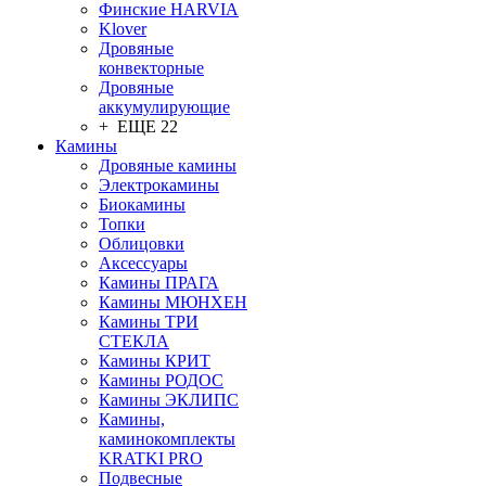
Финские HARVIA
Klover
Дровяные
конвекторные
Дровяные
аккумулирующие
+ ЕЩЕ 22
Камины
Дровяные камины
Электрокамины
Биокамины
Топки
Облицовки
Аксессуары
Камины ПРАГА
Камины МЮНХЕН
Камины ТРИ
СТЕКЛА
Камины КРИТ
Камины РОДОС
Камины ЭКЛИПС
Камины,
каминокомплекты
KRATKI PRO
Подвесные