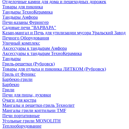
Отделочные камни для дома и пешеходных дорожек
Товары для пикника
Тандыры ТехноКерамика
Тандыры Амфора
Печи-казаны Ферингер
Садовые печи "ВАРВАРА"
Казан-мангал и Печь для утилизации мусора Уральский Завод
Печного Оборудования
Уличный комплекс
Аксессуары к тандырам Амфора
Аксессуары к тандырам ТехноКерамика
Тандыры
Гриль-решетки (Рубцовск)
Товары для отдыха и пикника ЛИТКОМ (Рубцовск)
Гриль от Феникс
Барбекю-грили
Барбекю
Грили
Печи для пицы, духовки
Очаги для костра
Мангалы и решетки-гриль Технолит
Мангалы грили коптильни TMF
Печи портативные
Угольные грили MONOLITH
Теплооборудование