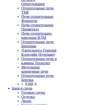
Оборудования
Отопительные печи
TMF
Печи отопительные
Ферингер
Печи отопительные
Прометалл
Печи отопительно-
варочные КДМ
Отопительные печи
Бренеран
Длительного Горения
Клондайк (Булерьян)
Отопительные печи и
камины Технолит
Модульные
кирпичные печи
Отопительные печи
Березка
+ ЕЩЕ 6
Баня и сауна
Готовые сауны
Отделка
Двери