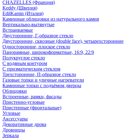
CHAZELLES (Франция)
Keddy (Швеция)
EdilKamin (Италия)
Каминные облицовки из натурального камня
Вертикально-вытянутые
Встраиваемые
Двусторонние, Г-образное стекло
Двусторонние, сквозные (double face), четырехсторонние
Односторонние, плоское стекло
Панорамные, широкоформатные, 16:9, 22:9
Полукруглое стекло
С водяным контуром
С призматическим стеклом
Трехсторонние, П-образное стекло
Газовые топки и уличные нагреватели
Каминные топки с подъёмом дверцы
Облицовки
Встроенные, рамки, фасады
Пристенно-угловые
Пристенные (фронтальные)
Угловые
Аксессуары
Декоративные дрова
Дровницы
Зеркала