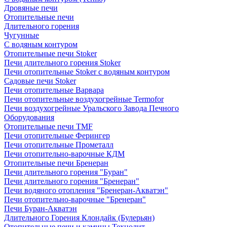
Дровяные печи
Отопительные печи
Длительного горения
Чугунные
C водяным контуром
Отопительные печи Stoker
Печи длительного горения Stoker
Печи отопительные Stoker с водяным контуром
Садовые печи Stoker
Печи отопительные Варвара
Печи отопительные воздухогрейные Termofor
Печи воздухогрейные Уральского Завода Печного
Оборудования
Отопительные печи TMF
Печи отопительные Ферингер
Печи отопительные Прометалл
Печи отопительно-варочные КДМ
Отопительные печи Бренеран
Печи длительного горения "Буран"
Печи длительного горения "Бренеран"
Печи водяного отопления "Бренеран-Акватэн"
Печи отопительно-варочные "Бренеран"
Печи Буран-Акватэн
Длительного Горения Клондайк (Булерьян)
Отопительные печи и камины Технолит