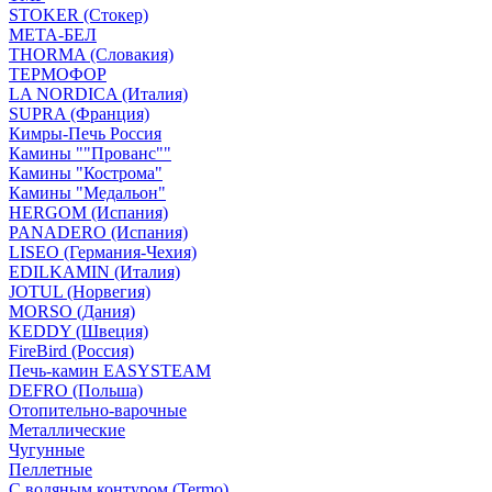
STOKER (Стокер)
МЕТА-БЕЛ
THORMA (Словакия)
ТЕРМОФОР
LA NORDICA (Италия)
SUPRA (Франция)
Кимры-Печь Россия
Камины ""Прованс""
Камины "Кострома"
Камины "Медальон"
HERGOM (Испания)
PANADERO (Испания)
LISEO (Германия-Чехия)
EDILKAMIN (Италия)
JOTUL (Норвегия)
MORSO (Дания)
KEDDY (Швеция)
FireBird (Россия)
Печь-камин EASYSTEAM
DEFRO (Польша)
Отопительно-варочные
Металлические
Чугунные
Пеллетные
С водяным контуром (Termo)