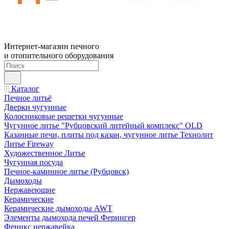
Интернет-магазин печного
и отопительного оборудования
Каталог
Печное литьё
Дверки чугунные
Колосниковые решетки чугунные
Чугунное литье "Рубцовский литейный комплекс" OLD
Казанные печи, плиты под казан, чугунное литье Технолит
Литье Fireway
Художественное Литье
Чугунная посуда
Печное-каминное литье (Рубцовск)
Дымоходы
Нержавеющие
Керамические
Керамические дымоходы AWT
Элементы дымохода печей Ферингер
Феникс нержавейка