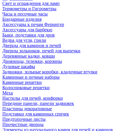
Свет и ограждения для ламп
Термометры и Гигрометры
Часы и песочные часы
Бондарные изделия
Аксессуары к печам Ферингер
Аксессуары для барбекю
Быки, подставки для дров
Ведра для угля, грили
Дверцы для каминов и печей
Дверцы зольников, печей для выпечки
Деревянные кадки, ковши
Дровницы, тележки, корзины
Духовые шкафы
Задвижки, зольные коробки, кладочные втулки
Каминные и печные наборы
Каминные решетки
Колосниковые решетки
Меха
Настилы для печей, конфорки
Передние панели, панели задвижек
Пластины декоративные
Подставки для каминных спичек
Предтопочные листы
Прочистные дверцы
Элементы из натурального камня для печей и каминов