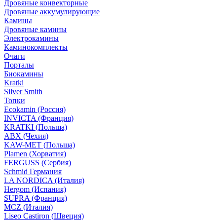
Дровяные конвекторные
Дровяные аккумулирующие
Камины
Дровяные камины
Электрокамины
Каминокомплекты
Очаги
Порталы
Биокамины
Kratki
Silver Smith
Топки
Ecokamin (Россия)
INVICTA (Франция)
KRATKI (Польша)
ABX (Чехия)
KAW-MET (Польша)
Plamen (Хорватия)
FERGUSS (Сербия)
Schmid Германия
LA NORDICA (Италия)
Hergom (Испания)
SUPRA (Франция)
MCZ (Италия)
Liseo Castiron (Швеция)