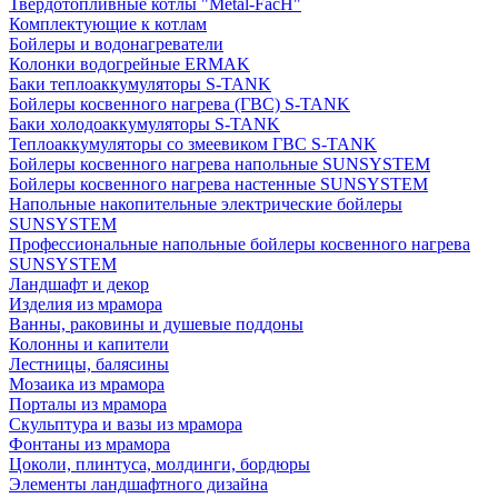
Твердотопливные котлы "Metal-FacH"
Комплектующие к котлам
Бойлеры и водонагреватели
Колонки водогрейные ERMAK
Баки теплоаккумуляторы S-TANK
Бойлеры косвенного нагрева (ГВС) S-TANK
Баки холодоаккумуляторы S-TANK
Теплоаккумуляторы со змеевиком ГВС S-TANK
Бойлеры косвенного нагрева напольные SUNSYSTEM
Бойлеры косвенного нагрева настенные SUNSYSTEM
Напольные накопительные электрические бойлеры
SUNSYSTEM
Профессиональные напольные бойлеры косвенного нагрева
SUNSYSTEM
Ландшафт и декор
Изделия из мрамора
Ванны, раковины и душевые поддоны
Колонны и капители
Лестницы, балясины
Мозаика из мрамора
Порталы из мрамора
Скульптура и вазы из мрамора
Фонтаны из мрамора
Цоколи, плинтуса, молдинги, бордюры
Элементы ландшафтного дизайна