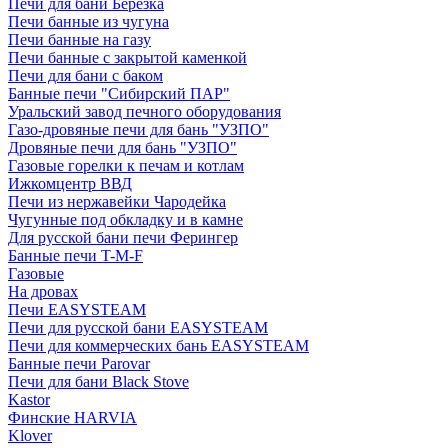
Печи для бани Березка
Печи банные из чугуна
Печи банные на газу
Печи банные с закрытой каменкой
Печи для бани с баком
Банные печи "Сибирский ПАР"
Уральский завод печного оборудования
Газо-дровяные печи для бань "УЗПО"
Дровяные печи для бань "УЗПО"
Газовые горелки к печам и котлам
Ижкомцентр ВВД
Печи из нержавейки Чародейка
Чугунные под обкладку и в камне
Для русской бани печи Ферингер
Банные печи T-M-F
Газовые
На дровах
Печи EASYSTEAM
Печи для русской бани EASYSTEAM
Печи для коммерческих бань EASYSTEAM
Банные печи Parovar
Печи для бани Black Stove
Kastor
Финские HARVIA
Klover