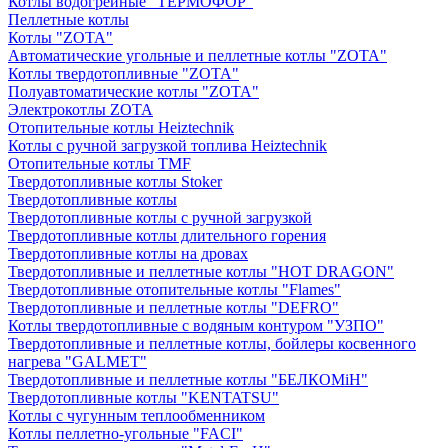
Котлы водогрейные "ТЕРМОФОР"
Пеллетные котлы
Котлы "ZOTA"
Автоматические угольные и пеллетные котлы "ZOTA"
Котлы твердотопливные "ZOTA"
Полуавтоматические котлы "ZOTA"
Электрокотлы ZOTA
Отопительные котлы Heiztechnik
Котлы с ручной загрузкой топлива Heiztechnik
Отопительные котлы TMF
Твердотопливные котлы Stoker
Твердотопливные котлы
Твердотопливные котлы с ручной загрузкой
Твердотопливные котлы длительного горения
Твердотопливные котлы на дровах
Твердотопливные и пеллетные котлы "HOT DRAGON"
Твердотопливные отопительные котлы "Flames"
Твердотопливные и пеллетные котлы "DEFRO"
Котлы твердотопливные с водяным контуром "УЗПО"
Твердотопливные и пеллетные котлы, бойлеры косвенного
нагрева "GALMET"
Твердотопливные и пеллетные котлы "БЕЛКОМiН"
Твердотопливные котлы "KENTATSU"
Котлы с чугунным теплообменником
Котлы пеллетно-угольные "FACI"