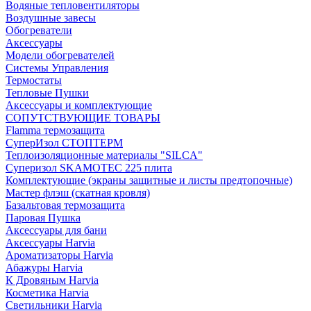
Водяные тепловентиляторы
Воздушные завесы
Обогреватели
Аксессуары
Модели обогревателей
Системы Управления
Термостаты
Тепловые Пушки
Аксессуары и комплектующие
СОПУТСТВУЮЩИЕ ТОВАРЫ
Flamma термозащита
СуперИзол СТОПТЕРМ
Теплоизоляционные материалы "SILCA"
Суперизол SKAMOTEC 225 плита
Комплектующие (экраны защитные и листы предтопочные)
Мастер флэш (скатная кровля)
Базальтовая термозащита
Паровая Пушка
Аксессуары для бани
Аксессуары Harvia
Ароматизаторы Harvia
Абажуры Harvia
К Дровяным Harvia
Косметика Harvia
Светильники Harvia