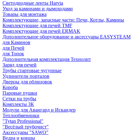
Светодиодные ленты Harvia
Уход за каминами и дымоходами
Товары для монтажа
Комплектующие, запасные части: Печи, Котлы, Камины
Комплектующие для печей TMF
Комплектующие для печей ERMAK
Дополнительное оборудование и аксессуары EASYSTEAM
для Каминов
для Печей
для Топок
Дополнительная комплектация Технолит
Заряд для печей
Трубы стартовые чугунные
Удлинители порталов
Дверцы для облицовок
Короба
Паровые пушки
Сетки на трубы
Комплекты ЗК
Модули для Авангард и Искандер
Теплообменники
"Tytan Professional"
"Весёлый трубочист"
Аксессуары "SAWO"
Ведра и ковшы