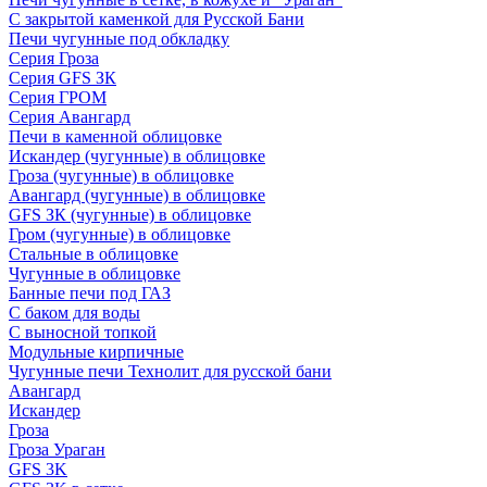
С закрытой каменкой для Русской Бани
Печи чугунные под обкладку
Серия Гроза
Серия GFS ЗК
Серия ГРОМ
Серия Авангард
Печи в каменной облицовке
Искандер (чугунные) в облицовке
Гроза (чугунные) в облицовке
Авангард (чугунные) в облицовке
GFS ЗК (чугунные) в облицовке
Гром (чугунные) в облицовке
Стальные в облицовке
Чугунные в облицовке
Банные печи под ГАЗ
С баком для воды
С выносной топкой
Модульные кирпичные
Чугунные печи Технолит для русской бани
Авангард
Искандер
Гроза
Гроза Ураган
GFS 3K