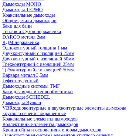
Дымоходы МОНО
Дымоходы ТЕРМО
Коаксиальные дымоходы
Общие детали дымоходов
Баки для бани
Теплов и Сухов нержавейка
DARCO металл 2мм
КДМ нержавейка
Одноконтурный толщина 1 мм
Двухконтурный с изоляцией 25мм
Двухконтурный с изоляцией 50мм
Трёхконтурный с изоляцией 25мм
Трёхконтурный с изоляцией 50мм
Варвара металл 3,5мм
Гефест чугунный
Дымоходные системы TMF
Баки для воды и теплообменники
Дымоходы SCHIEDEL
Дымоходы Вулкан
VBR:одноконтурные и двухконтурные элементы дымохода
круглого сечения окрашенные
Коаксиальные элементы дымоходов
Коллективные элементы дымоходов
Кронштейны и основания к опорам дымоходов
Одноконтурная система элементов круглого сечения