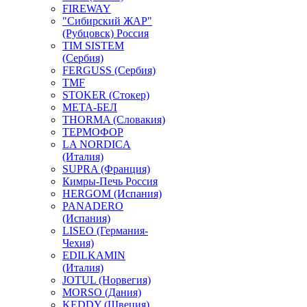
FIREWAY
"Сибирский ЖАР"
(Рубцовск) Россия
TIM SISTEM
(Сербия)
FERGUSS (Сербия)
TMF
STOKER (Стокер)
МЕТА-БЕЛ
THORMA (Словакия)
ТЕРМОФОР
LA NORDICA
(Италия)
SUPRA (Франция)
Кимры-Печь Россия
HERGOM (Испания)
PANADERO
(Испания)
LISEO (Германия-
Чехия)
EDILKAMIN
(Италия)
JOTUL (Норвегия)
MORSO (Дания)
KEDDY (Швеция)