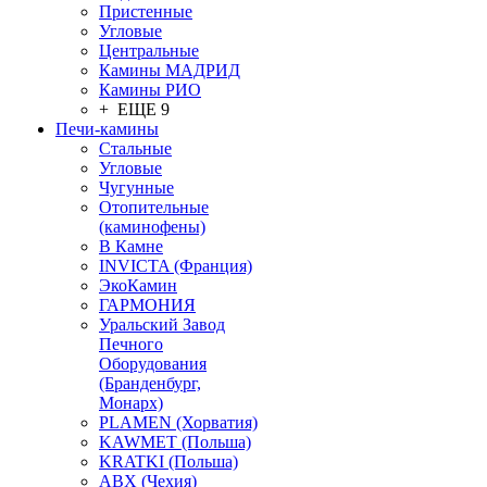
Пристенные
Угловые
Центральные
Камины МАДРИД
Камины РИО
+ ЕЩЕ 9
Печи-камины
Стальные
Угловые
Чугунные
Отопительные
(каминофены)
В Камне
INVICTA (Франция)
ЭкоКамин
ГАРМОНИЯ
Уральский Завод
Печного
Оборудования
(Бранденбург,
Монарх)
PLAMEN (Хорватия)
KAWMET (Польша)
KRATKI (Польша)
ABX (Чехия)