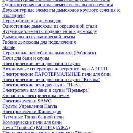
Одноконтурная система элементов овального сечения
Двухконтурные элементы дымоходов круглого сечения (с
изоляцией)
Переходники для дымоходов
Одностенные дымоходы из окрашенной стали
Чугунные элементы подключения к дымоходу
Дымоходы из вулканической пемзы
Гибкие дымоходы для подключения
Stabile
Переходные патрубки на дымоход (Рубцовск)
Печи для бани и сауны
Электрические печи для бани и сауны
Автономные генераторы перегретого пара АЭГПП
Электрические ПАРОТЕРМАЛЬНЫЕ печи для бани
Электрические печи для бани и сауны "Кristina"
Электрические печи для сауны "Harvia"
Электропечь для бани и сауны "Премьера"
Запчасти к электрическим печам
Электрокаменки SAWO
Пульты Управления Harvia
Электрокаменки Финляндия
Чугунные Топки банной печи
Коммерческие печи для бани
Печи "Тройка" (РАСПРОДАЖА)
Печи чугунные в сетке, в кожухе и "Ураган"