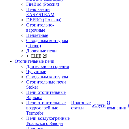
FireBird (Россия)
Печь-камин
EASYSTEAM
DEFRO (Польша)
Отопительно-
варочные
Пеллетные
С водяным контуром
(Termo)
Дровяные печи
+ ЕЩЕ 29
Отопительные печи
Длительного горения
Чугунные
C водяным контуром
Отопительные печи
Stoker
Печи отопительные
Варвара
Печи отопительные
Полезные
О
Услуги
воздухогрейные
статьи
компании
Termofor
Печи воздухогрейные
Уральского Завода
Печного